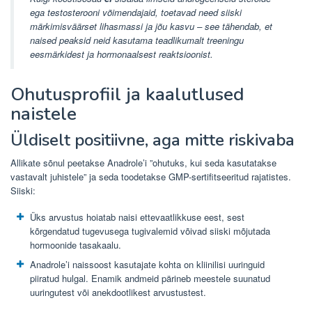
ega testosterooni võimendajaid, toetavad need siiski
märkimisväärset lihasmassi ja jõu kasvu – see tähendab, et
naised peaksid neid kasutama teadlikumalt treeningu
eesmärkidest ja hormonaalsest reaktsioonist.
Ohutusprofiil ja kaalutlused
naistele
Üldiselt positiivne, aga mitte riskivaba
Allikate sõnul peetakse Anadrole’i ​​”ohutuks, kui seda kasutatakse
vastavalt juhistele” ja seda toodetakse GMP-sertifitseeritud rajatistes.
Siiski:
Üks arvustus hoiatab naisi ettevaatlikkuse eest, sest
kõrgendatud tugevusega tugivalemid võivad siiski mõjutada
hormoonide tasakaalu.
Anadrole’i ​​naissoost kasutajate kohta on kliinilisi uuringuid
piiratud hulgal. Enamik andmeid pärineb meestele suunatud
uuringutest või anekdootlikest arvustustest.