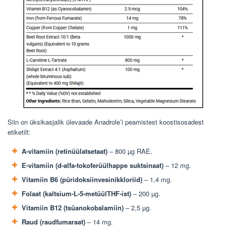
Siin on üksikasjalik ülevaade Anadrole’i ​​peamistest koostisosadest
etiketilt:
A-vitamiin (retinüülatsetaat)
– 800 µg RAE.
E-vitamiin (d-alfa-tokoferüülhappe suktsinaat)
– 12 mg.
Vitamiin B6 (püridoksiinvesinikkloriid)
– 1,4 mg.
Folaat (kaltsium-L-5-metüülTHF-ist)
– 200 µg.
Vitamiin B12 (tsüanokobalamiin)
– 2,5 µg.
Raud (raudfumaraat)
– 14 mg.