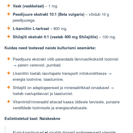
Vask (vaskkelaat)
– 1 mg.
Peedijuure ekstrakt 10:1 (Beta vulgaris)
– võrdub 10 g
peedijuurega.
L-karnitiin L-tartraat
– 800 mg.
Shilajiti ekstrakt 4:1 (vastab 400 mg Shilajitile)
– 100 mg.
Kuidas need toetavad naiste kulturismi eesmärke:
Peedijuure ekstrakt võib parandada lämmastikoksiidi tootmist
→ parem verevool, pumbad.
L-karnitiin toetab rasvhapete transporti mitokondritesse →
energia tootmine, taastumine.
Shilajitil on adaptogeensed ja mineraalirikkad omadused →
toetab vastupidavust ja taastumist.
Vitamiinid/mineraalid aitavad kaasa üldisele tervisele, punaste
vereliblede tootmisele ja energiavahetusele.
Esiletõstetud kast: Naiskeskne
Kuigi koostisosad
ei
sisalda ilmseid androgeenseid steroide