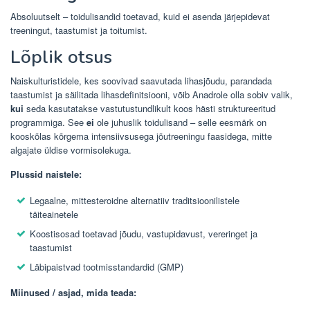
Absoluutselt – toidulisandid toetavad, kuid ei asenda järjepidevat
treeningut, taastumist ja toitumist.
Lõplik otsus
Naiskulturistidele, kes soovivad saavutada lihasjõudu, parandada
taastumist ja säilitada lihasdefinitsiooni, võib Anadrole olla sobiv valik,
kui
seda kasutatakse vastutustundlikult koos hästi struktureeritud
programmiga. See
ei
ole juhuslik toidulisand – selle eesmärk on
kooskõlas kõrgema intensiivsusega jõutreeningu faasidega, mitte
algajate üldise vormisolekuga.
Plussid naistele:
Legaalne, mittesteroidne alternatiiv traditsioonilistele
täiteainetele
Koostisosad toetavad jõudu, vastupidavust, vereringet ja
taastumist
Läbipaistvad tootmisstandardid (GMP)
Miinused / asjad, mida teada: