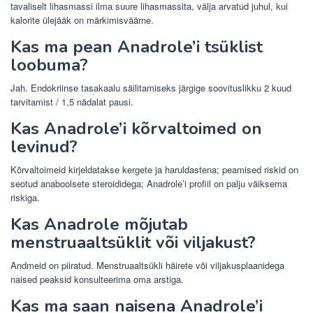
tavaliselt lihasmassi ilma suure lihasmassita, välja arvatud juhul, kui
kalorite ülejääk on märkimisväärne.
Kas ma pean Anadrole’i ​​tsüklist
loobuma?
Jah. Endokriinse tasakaalu säilitamiseks järgige soovituslikku 2 kuud
tarvitamist / 1,5 nädalat pausi.
Kas Anadrole’i ​​kõrvaltoimed on
levinud?
Kõrvaltoimeid kirjeldatakse kergete ja haruldastena; peamised riskid on
seotud anaboolsete steroididega; Anadrole’i ​​profiil on palju väiksema
riskiga.
Kas Anadrole mõjutab
menstruaaltsüklit või viljakust?
Andmeid on piiratud. Menstruaaltsükli häirete või viljakusplaanidega
naised peaksid konsulteerima oma arstiga.
Kas ma saan naisena Anadrole’i ​​