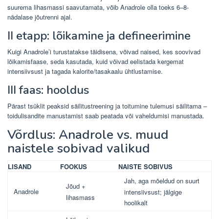
suurema lihasmassi saavutamata, võib Anadrole olla toeks 6–8-
nädalase jõutrenni ajal.
II etapp: lõikamine ja defineerimine
Kuigi Anadrole’i ​​turustatakse täidisena, võivad naised, kes soovivad
lõikamisfaase, seda kasutada, kuid võivad eelistada kergemat
intensiivsust ja tagada kalorite/tasakaalu ühtlustamise.
III faas: hooldus
Pärast tsüklit peaksid säilitustreening ja toitumine tulemusi säilitama –
toidulisandite manustamist saab peatada või vaheldumisi manustada.
Võrdlus: Anadrole vs. muud
naistele sobivad valikud
LISAND
FOOKUS
NAISTE SOBIVUS
Jah, aga mõeldud on suurt
Jõud +
Anadrole
intensiivsust; jälgige
lihasmass
hoolikalt