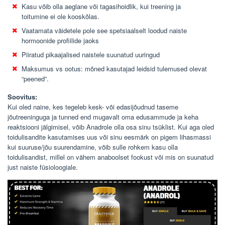
Kasu võib olla aeglane või tagasihoidlik, kui treening ja
toitumine ei ole kooskõlas.
Vaatamata väidetele pole see spetsiaalselt loodud naiste
hormoonide profiilide jaoks
Piiratud pikaajalised naistele suunatud uuringud
Maksumus vs ootus: mõned kasutajad leidsid tulemused olevat
“peened”.
Soovitus:
Kui oled naine, kes tegeleb kesk- või edasijõudnud taseme
jõutreeninguga ja tunned end mugavalt oma edusammude ja keha
reaktsiooni jälgimisel, võib Anadrole olla osa sinu tsüklist. Kui aga oled
toidulisandite kasutamises uus või sinu eesmärk on pigem lihasmassi
kui suuruse/jõu suurendamine, võib sulle rohkem kasu olla
toidulisandist, millel on vähem anaboolset fookust või mis on suunatud
just naiste füsioloogiale.