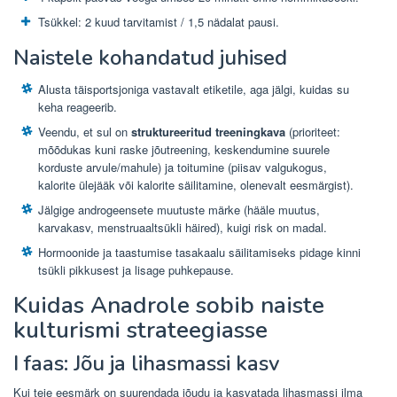
Tsükkel: 2 kuud tarvitamist / 1,5 nädalat pausi.
Naistele kohandatud juhised
Alusta täisportsjoniga vastavalt etiketile, aga jälgi, kuidas su
keha reageerib.
Veendu, et sul on
struktureeritud treeningkava
(prioriteet:
mõõdukas kuni raske jõutreening, keskendumine suurele
korduste arvule/mahule) ja toitumine (piisav valgukogus,
kalorite ülejääk või kalorite säilitamine, olenevalt eesmärgist).
Jälgige androgeensete muutuste märke (hääle muutus,
karvakasv, menstruaaltsükli häired), kuigi risk on madal.
Hormoonide ja taastumise tasakaalu säilitamiseks pidage kinni
tsükli pikkusest ja lisage puhkepause.
Kuidas Anadrole sobib naiste
kulturismi strateegiasse
I faas: Jõu ja lihasmassi kasv
Kui teie eesmärk on suurendada jõudu ja kasvatada lihasmassi ilma