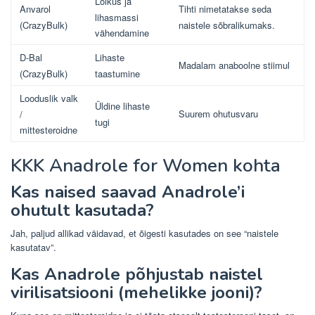
Lõikus ja
Anvarol
Tihti nimetatakse seda
lihasmassi
(CrazyBulk)
naistele sõbralikumaks.
vähendamine
D-Bal
Lihaste
Madalam anaboolne stiimul
(CrazyBulk)
taastumine
Looduslik valk
Üldine lihaste
Suurem ohutusvaru
/
tugi
mittesteroidne
KKK Anadrole for Women kohta
Kas naised saavad Anadrole’i ​​
ohutult kasutada?
Jah, paljud allikad väidavad, et õigesti kasutades on see “naistele
kasutatav”.
Kas Anadrole põhjustab naistel
virilisatsiooni (mehelikke jooni)?