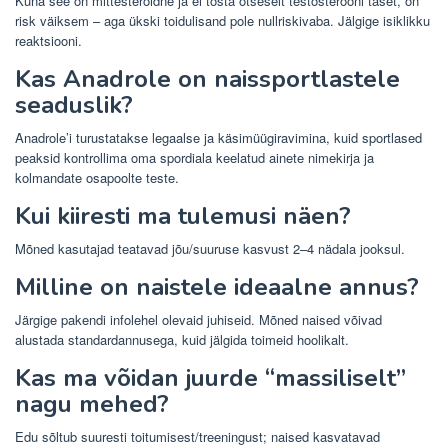
Kuna see on mittesteroidne ja ei tõsta otseselt testosterooni taset, on
risk väiksem – aga ükski toidulisand pole nullriskivaba. Jälgige isiklikku
reaktsiooni.
Kas Anadrole on naissportlastele
seaduslik?
Anadrole’i ​​turustatakse legaalse ja käsimüügiravimina, kuid sportlased
peaksid kontrollima oma spordiala keelatud ainete nimekirja ja
kolmandate osapoolte teste.
Kui kiiresti ma tulemusi näen?
Mõned kasutajad teatavad jõu/suuruse kasvust 2–4 nädala jooksul.
Milline on naistele ideaalne annus?
Järgige pakendi infolehel olevaid juhiseid. Mõned naised võivad
alustada standardannusega, kuid jälgida toimeid hoolikalt.
Kas ma võidan juurde “massiliselt”
nagu mehed?
Edu sõltub suuresti toitumisest/treeningust; naised kasvatavad