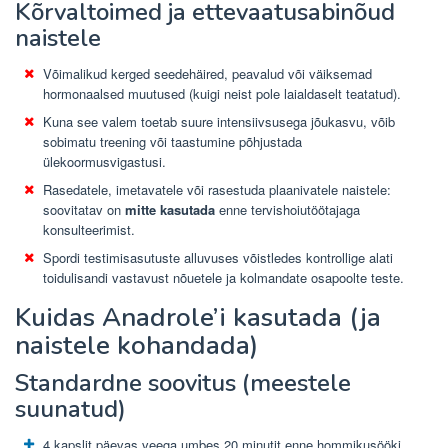
Kõrvaltoimed ja ettevaatusabinõud
naistele
Võimalikud kerged seedehäired, peavalud või väiksemad
hormonaalsed muutused (kuigi neist pole laialdaselt teatatud).
Kuna see valem toetab suure intensiivsusega jõukasvu, võib
sobimatu treening või taastumine põhjustada
ülekoormusvigastusi.
Rasedatele, imetavatele või rasestuda plaanivatele naistele:
soovitatav on
mitte kasutada
enne tervishoiutöötajaga
konsulteerimist.
Spordi testimisasutuste alluvuses võistledes kontrollige alati
toidulisandi vastavust nõuetele ja kolmandate osapoolte teste.
Kuidas Anadrole’i ​​kasutada (ja
naistele kohandada)
Standardne soovitus (meestele
suunatud)
4 kapslit päevas veega umbes 20 minutit enne hommikusööki.