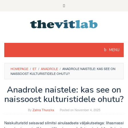
Skip
to
content
MENU
HOMEPAGE
/
ET
/
ANADROLE
/
ANADROLE NAISTELE: KAS SEE ON
NAISSOOST KULTURISTIDELE OHUTU?
Anadrole naistele: kas see on
naissoost kulturistidele ohutu?
By
Zahra Thunzira
Posted on
November 4, 2025
Naiskulturistid seisavad silmitsi ainulaadsete väljakutsetega: lihasmassi