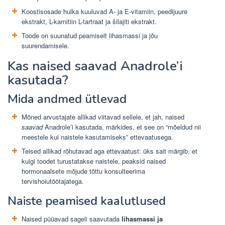
Koostisosade hulka kuuluvad A- ja E-vitamiin, peedijuure
ekstrakt, L-karnitiin L-tartraat ja šilajiti ekstrakt.
Toode on suunatud peamiselt lihasmassi ja jõu
suurendamisele.
Kas naised saavad Anadrole’i ​​
kasutada?
Mida andmed ütlevad
Mõned arvustajate allikad viitavad sellele, et jah, naised
saavad
Anadrole’i ​​kasutada, märkides, et see on “mõeldud nii
meestele kui naistele kasutamiseks” ettevaatusega.
Teised allikad rõhutavad aga ettevaatust: üks sait märgib, et
kuigi toodet turustatakse naistele, peaksid naised
hormonaalsete mõjude tõttu konsulteerima
tervishoiutöötajatega.
Naiste peamised kaalutlused
Naised püüavad sageli saavutada
lihasmassi ja