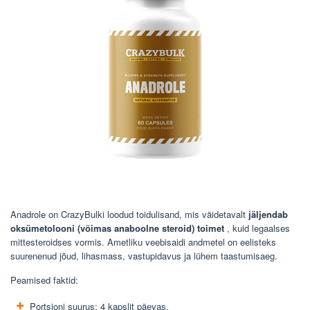
Anadrole on CrazyBulki loodud toidulisand, mis väidetavalt
jäljendab
oksümetolooni (võimas anaboolne steroid) toimet
, kuid legaalses
mittesteroidses vormis. Ametliku veebisaidi andmetel on eelisteks
suurenenud jõud, lihasmass, vastupidavus ja lühem taastumisaeg.
Peamised faktid:
Portsjoni suurus: 4 kapslit päevas.