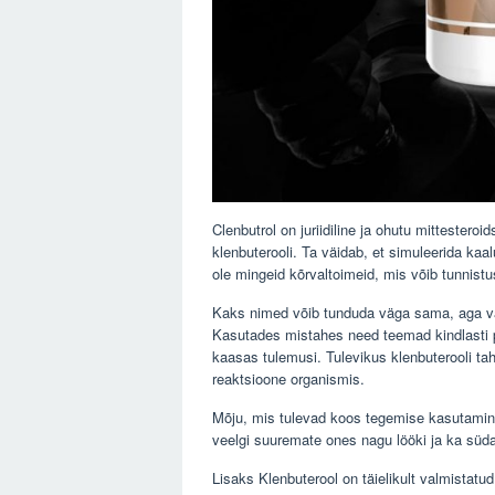
Clenbutrol on juriidiline ja ohutu mittestero
klenbuterooli. Ta väidab, et simuleerida kaal
ole mingeid kõrvaltoimeid, mis võib tunnistus
Kaks nimed võib tunduda väga sama, aga va
Kasutades mistahes need teemad kindlasti 
kaasas tulemusi. Tulevikus klenbuterooli ta
reaktsioone organismis.
Mõju, mis tulevad koos tegemise kasutamine 
veelgi suuremate ones nagu lööki ja ka sü
Lisaks Klenbuterool on täielikult valmistatu