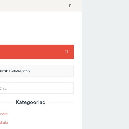
IIVNE LÕIKAMISEKS
Kategooriad
Snore
drole