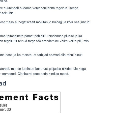
iliha.
ee suurendab südame-veresoonkonna tegevus, seega
iseklubis.
koest mass ei negatiivselt mõjutanud kuidagi ja kõik see juhtub
ima toimeainete pärast põhjaliku hindamise plusse ja ka
 tegelikult teinud targa töö arendamine väike väike pill, mis
ris hästi ja ka mõista, et tarbijad saavad olla rahul ainult
terool, mis on keelatud kasutust paljudes riikides üle kogu
 sarnased, Clenbutrol teeb seda kindlas mood.
sad