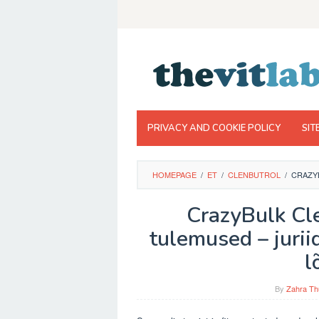
Skip
to
content
PRIVACY AND COOKIE POLICY
SIT
HOMEPAGE
/
ET
/
CLENBUTROL
/
CRAZYB
CrazyBulk Cl
tulemused – juriid
l
By
Zahra Th