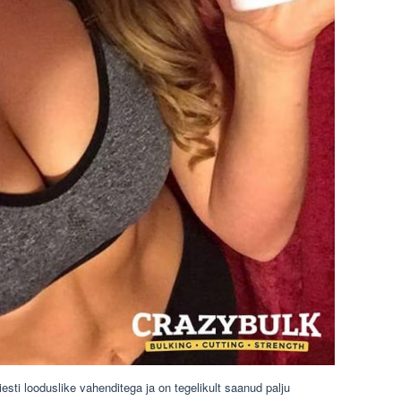
esti looduslike vahenditega ja on tegelikult saanud palju