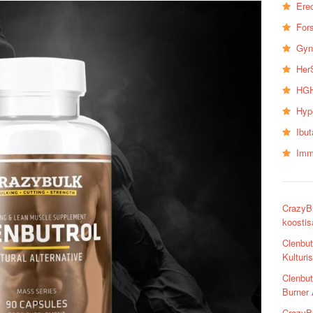
Erec
Fors
Gyn
Her
HGH
Hyp
Ibu
Imm
CrazyBu
koostis
Clenbut
Kulturi
Clenbut
Burner 
CrazyBu