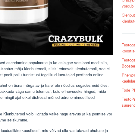
võrdub 
Clenbut
klenbut
Testoge
koostis
Testog
idsed asendamine populaarne ja ka esialgse versiooni meditsiin,
Booster
ukaotus mõju klenbuterooli, siiski erinevalt klenbuterooli, see ei
t poolt palju tunnistusi tegelikud kasutajad postitada online.
Phen24
kaalulan
het on üsna märgatav ja ka ei ole nõudlus segades neid üles.
Tõde P
pakkuda väga samu tulemusi, kuid erinevuseks hinged, mida
he mingil ajahetkel distressi mõned adrenomimeetilised
TestoPr
suurend
Klenbuterool võib liigitada väike nagu ärevus ja ka joomise või
dame seiskumine.
d looduslikke koostisosi, mis võivad olla vastutavad ohutuse ja