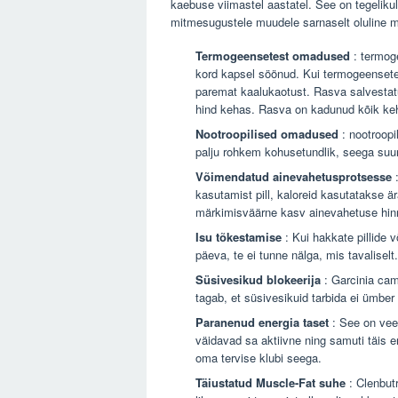
kaebuse viimastel aastatel. See on tegelikul
mitmesugustele muudele sarnaselt oluline mõ
Termogeensetest omadused
: termog
kord kapsel söönud. Kui termogeenset
paremat kaalukaotust. Rasva salvestatu
hind kehas. Rasva on kadunud kõik ke
Nootroopilised omadused
: nootroopi
palju rohkem kohusetundlik, seega su
Võimendatud ainevahetusprotsesse
:
kasutamist pill, kaloreid kasutatakse ä
märkimisväärne kasv ainevahetuse hin
Isu tõkestamise
: Kui hakkate pillide v
päeva, te ei tunne nälga, mis tavalisel
Süsivesikud blokeerija
: Garcinia cam
tagab, et süsivesikuid tarbida ei ümber
Paranenud energia taset
: See on vee
väidavad sa aktiivne ning samuti täis 
oma tervise klubi seega.
Täiustatud Muscle-Fat suhe
: Clenbutr