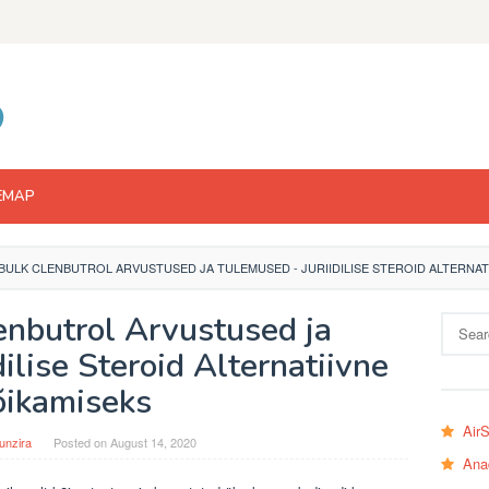
EMAP
ULK CLENBUTROL ARVUSTUSED JA TULEMUSED - JURIIDILISE STEROID ALTERNAT
enbutrol Arvustused ja
Search
for:
ilise Steroid Alternatiivne
õikamiseks
Air
unzira
Posted on
August 14, 2020
Ana