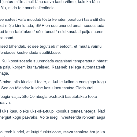
t juhtus mitte ainult tänu rasva kadu võime, kuid ka tänu
ju, mida ta kannab klientidele:
eensetest vara muudab tõsta kehatemperatuuri tasandil üks
est mõju kinnistada, BMR on suurenenud omal, soodustada
d keha tarbitakse / söestunud / neid kasutati palju suurem
ha osad.
lised tähendab, et see tegutseb meetodit, et muuta vaimu
urendades keskenduda suutlikkuse.
 Kui koostisosade suurendada organismi temperatuuri pärast
ra palju kõrgem kui tavalised. Kaasneb sellega automaatselt
naga.
õtmise, siis kindlasti teate, et kui te kallama energiaga kogu
t. See on täiendav kuldne kasu kasutamise Clenbutrol.
bogia väljavõtte Combogia ekstrakti kasutatakse toote
 rasva.
l üks kasu oleks üks-of-a-tüüpi kooslus toimeainetega. Nad
energiat kogu päevaks. Võite isegi investeerida rohkem aega
ol teeb kindel, et kuigi funktsioone, rasva tehakse ära ja ka