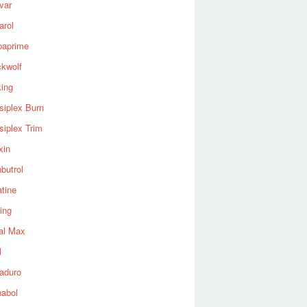
var
arol
baprime
ckwolf
king
siplex Burn
siplex Trim
xin
butrol
tine
ing
al Max
l
aduro
nabol