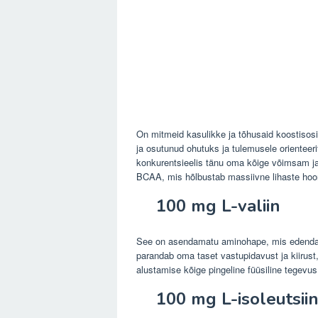
On mitmeid kasulikke ja tõhusaid koostisosi
ja osutunud ohutuks ja tulemusele orienteerit
konkurentsieelis tänu oma kõige võimsam 
BCAA, mis hõlbustab massiivne lihaste hoo
100 mg L-valiin
See on asendamatu aminohape, mis edendab
parandab oma taset vastupidavust ja kiirust,
alustamise kõige pingeline füüsiline tegevus
100 mg L-isoleutsii