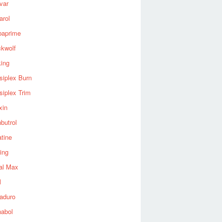
var
arol
baprime
ckwolf
king
siplex Burn
siplex Trim
xin
butrol
tine
ing
al Max
l
aduro
nabol