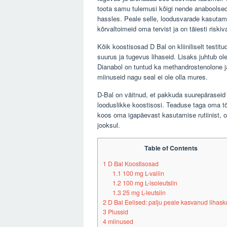
toota samu tulemusi kõigi nende anaboolsed s
hassles. Peale selle, loodusvarade kasutamis
kõrvaltoimeid oma tervist ja on täiesti riskiv
Kõik koostisosad D Bal on kliiniliselt testit
suurus ja tugevus lihaseid. Lisaks juhtub 
Dianabol on tuntud ka methandrostenolone j
miinuseid nagu seal ei ole olla mures.
D-Bal on väitnud, et pakkuda suurepäraseid 
looduslikke koostisosi. Teaduse taga oma tö
koos oma igapäevast kasutamise rutiinist, on
jooksul.
Table of Contents
1
D Bal Koostisosad
1.1
100 mg L-valiin
1.2
100 mg L-isoleutsiin
1.3
25 mg L-leutsiin
2
D Bal Eelised: palju peale kasvanud lihas
3
Plussid
4
miinused