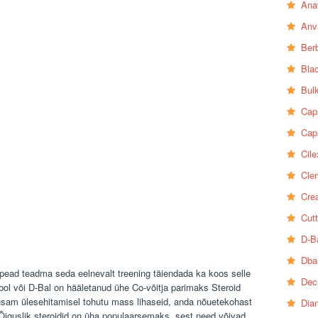
Ana
Anv
Ber
Bla
Bul
Cap
Cap
Cile
Clen
Crea
Cutt
D-B
Dba
ead teadma seda eelnevalt treening täiendada ka koos selle
Dec
bol või D-Bal on hääletanud ühe Co-võitja parimaks Steroid
husam ülesehitamisel tohutu mass lihaseid, anda nõuetekohast
Dia
Õiguslik steroidid on üha populaarsemaks, sest need võivad