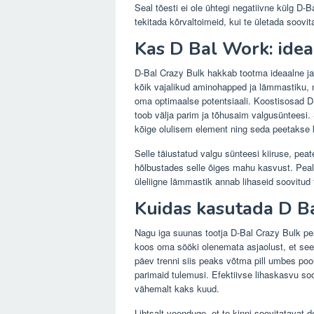
Seal tõesti ei ole ühtegi negatiivne külg D-B
tekitada kõrvaltoimeid, kui te ületada soovi
Kas D Bal Work: idea
D-Bal Crazy Bulk hakkab tootma ideaalne ja
kõik vajalikud aminohapped ja lämmastiku, mi
oma optimaalse potentsiaali. Koostisosad 
toob välja parim ja tõhusaim valgusünteesi. 
kõige olulisem element ning seda peetakse 
Selle täiustatud valgu sünteesi kiiruse, peate
hõlbustades selle õiges mahu kasvust. Peal
üleliigne lämmastik annab lihaseid soovitud 
Kuidas kasutada D Ba
Nagu iga suunas tootja D-Bal Crazy Bulk pe
koos oma sööki olenemata asjaolust, et see
päev trenni siis peaks võtma pill umbes poo
parimaid tulemusi. Efektiivse lihaskasvu so
vähemalt kaks kuud.
Lihtsalt veenduge, et te kinni soovitatavat doos