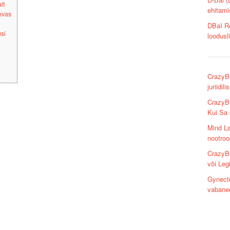
lt
ehitami
evas
DBaI Re
si
loodusli
CrazyBu
juriidil
CrazyBu
Kui Sa
Mind L
nootroo
CrazyB
või Leg
Gynectr
vabaned