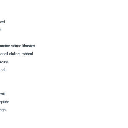
med
t
tamine võime lihastes
ndil olulisel määral
avust
ndil
esti
eptide
naga