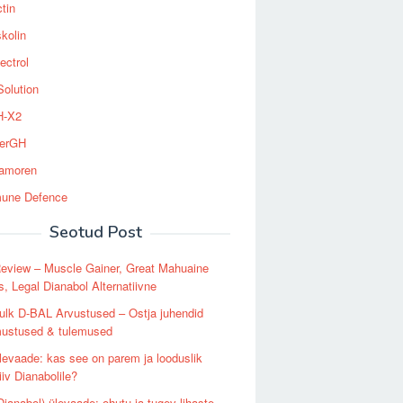
tin
kolin
ectrol
Solution
-X2
erGH
tamoren
une Defence
Seotud Post
eview – Muscle Gainer, Great Mahuaine
s, Legal Dianabol Alternatiivne
lk D-BAL Arvustused – Ostja juhendid
mustused & tulemused
levaade: kas see on parem ja looduslik
iiv Dianabolile?
Dianabol) ülevaade: ohutu ja tugev lihaste