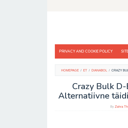
Skip
to
content
PRIVACY AND COOKIE POLICY
SIT
HOMEPAGE
/
ET
/
DIANABOL
/
CRAZY BUL
Crazy Bulk D-
Alternatiivne täid
By
Zahra Th