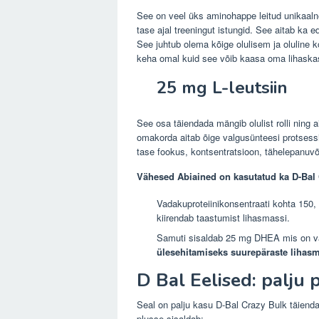
See on veel üks aminohappe leitud unikaaln
tase ajal treeningut istungid. See aitab ka 
See juhtub olema kõige olulisem ja oluline 
keha omal kuid see võib kaasa oma lihaskasv
25 mg L-leutsiin
See osa täiendada mängib olulist rolli ning
omakorda aitab õige valgusünteesi protsessi 
tase fookus, kontsentratsioon, tähelepanuvõ
Vähesed Abiained on kasutatud ka D-Bal 
Vadakuproteiinikonsentraati kohta 150,
kiirendab taastumist lihasmassi.
Samuti sisaldab 25 mg DHEA mis on 
ülesehitamiseks suurepäraste lihasma
D Bal Eelised: palju
Seal on palju kasu D-Bal Crazy Bulk täien
plusse sisaldab: