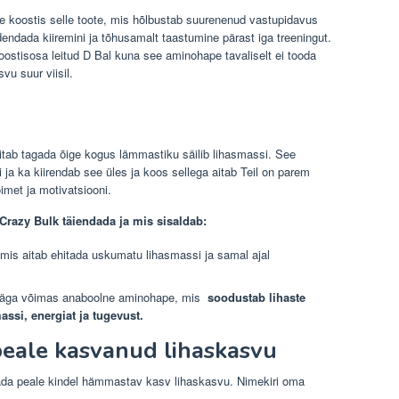
e koostis selle toote, mis hõlbustab suurenenud vastupidavus
edendada kiiremini ja tõhusamalt taastumine pärast iga treeningut.
koostisosa leitud D Bal kuna see aminohape tavaliselt ei tooda
u suur viisil.
 aitab tagada õige kogus lämmastiku säilib lihasmassi. See
ja ka kiirendab see üles ja koos sellega aitab Teil on parem
imet ja motivatsiooni.
Crazy Bulk täiendada ja mis sisaldab:
 mis aitab ehitada uskumatu lihasmassi ja samal ajal
väga võimas anaboolne aminohape, mis
soodustab lihaste
ssi, energiat ja tugevust.
 peale kasvanud lihaskasvu
dada peale kindel hämmastav kasv lihaskasvu. Nimekiri oma