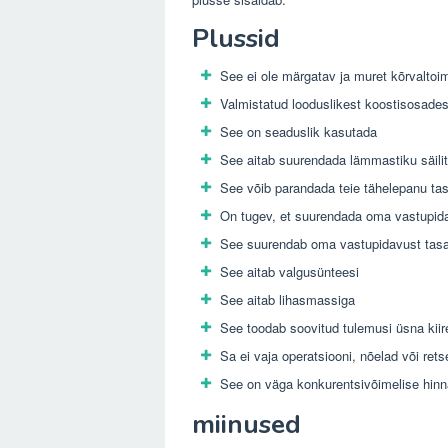
Plussid
See ei ole märgatav ja muret kõrvaltoi
Valmistatud looduslikest koostisosades
See on seaduslik kasutada
See aitab suurendada lämmastiku säili
See võib parandada teie tähelepanu tasa
On tugev, et suurendada oma vastupid
See suurendab oma vastupidavust tasa
See aitab valgusünteesi
See aitab lihasmassiga
See toodab soovitud tulemusi üsna kiir
Sa ei vaja operatsiooni, nõelad või rets
See on väga konkurentsivõimelise hin
miinused