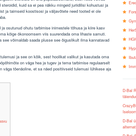
Erec
teroidid, kuid sa ei pea näkku mingeid juriidilisi kohustusi ja
t ja taimseid koostisosi ja väljavõtete need tooted ei ole
Fors
aba.
Gyn
ud ja osutunud ohutu tarbimise inimestele tõhusa ja kiire kasv
Her
olema kõige ökonoomsem viis suurendada oma lihaste samuti.
HGH
a see võimaldab saada plusse see õiguslikult ilma kannatavad
Hyp
tulemusi ja see on kõik, sest hoolikat valikut ja kasutada oma
Ibu
öpõhimõte on väga hea ja tugev ja tema tarbimise regulaarselt
Imm
 väga tõenäoline, et sa näed positiivseid tulemusi lühikese aja
D-Bal R
täiendu
CrazyBu
Iseloo
D-Bal ü
kasvu
alternat
D-Bal (