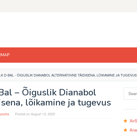
EMAP
K D-BAL - ÕIGUSLIK DIANABOL ALTERNATIIVNE TÄIDISENA, LÕIKAMINE JA TUGEVUS
Bal – Õiguslik Dianabol
Search
for:
isena, lõikamine ja tugevus
unzira
Posted on
August 13, 2020
Air
Ana