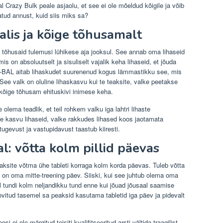
al Crazy Bulk peale asjaolu, et see ei ole mõeldud kõigile ja võib
tatud annust, kuid siis miks sa?
alis ja kõige tõhusamalt
 tõhusaid tulemusi lühikese aja jooksul. See annab oma lihaseid
s on absoluutselt ja sisuliselt vajalik keha lihaseid, et jõuda
D-BAL aitab lihaskudet suurenenud kogus lämmastikku see, mis
See valk on oluline lihaskasvu kui te teaksite, valke peetakse
kõige tõhusam ehituskivi inimese keha.
 olema teadlik, et teil rohkem valku iga lahtri lihaste
e kasvu lihaseid, valke rakkudes lihased koos jaotamata
tugevust ja vastupidavust taastub kiiresti.
l: võtta kolm pillid päevas
aksite võtma ühe tableti korraga kolm korda päevas. Tuleb võtta
 on oma mitte-treening päev. Siiski, kui see juhtub olema oma
l tundi kolm neljandikku tund enne kui jõuad jõusaal saamise
ovitud tasemel sa peaksid kasutama tabletid iga päev ja pidevalt
i ei ole märgitud teisiti kvalifitseeritud arsti vältida traagilist