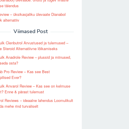
se täiendus
view – üksikasjaliku ülevaate Dianabol
k alternatiiv
Viimased Post
lk Clenbutrol Arvustused ja tulemused –
ise Steroid Alternatiivne lõikamiseks
lk Anadrole Review – plussid ja miinused,
 seda osta?
ab Pro Review – Kas see Best
pilised Ever?
ulk Anvarol Review – Kas see on kelmuse
it? Enne & pärast tulemust
ol Reviews – ideaalne lahendus Loomulikult
a mehe rind turvaliselt