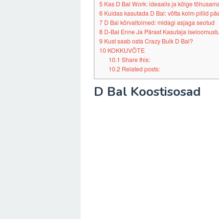
5
Kas D Bal Work: ideaalis ja kõige tõhusama
6
Kuidas kasutada D Bal: võtta kolm pillid pä
7
D Bal kõrvaltoimed: midagi asjaga seotud
8
D-Bal Enne Ja Pärast Kasutaja iseloomustu
9
Kust saab osta Crazy Bulk D Bal?
10
KOKKUVÕTE
10.1
Share this:
10.2
Related posts:
D Bal Koostisosad