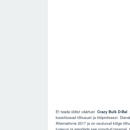
Et teada üldist väärtust
Crazy Bulk D-Bal
p
koostisosad tõhusust ja tööprotsessi. Diana
Alternatiivne 2017 ja on osutunud kõige tõ
tugevus ja arendada see soovitud tasemel. 