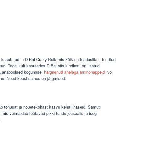
 kasutatud in D-Bal Crazy Bulk mis kõik on teaduslikult testitud
ud. Tegelikult kasutades D Bal siis kindlasti on lisatud
ja anaboolsed kogumise
hargnenud ahelaga aminohappeid
või
ne. Need koostisained on järgmised:
 tõhusat ja nõuetekohast kasvu keha lihaseid. Samuti
 mis võimaldab töötavad pikki tunde jõusaalis ja isegi
.
n