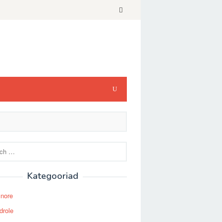
Kategooriad
Snore
drole