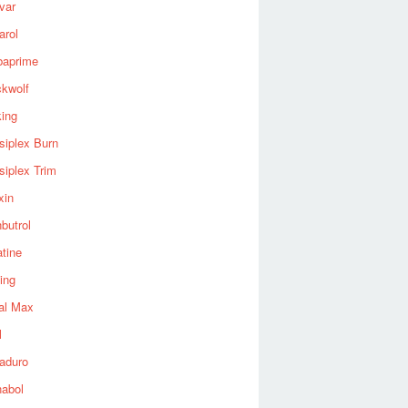
var
arol
baprime
ckwolf
king
siplex Burn
siplex Trim
xin
butrol
tine
ing
al Max
l
aduro
nabol