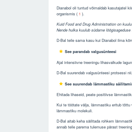
Dianabol oli tuntud võimaldab kasutajatel ki
organismis (
1
).
Kuid Food and Drug Administration on kuulut
Nende hulka kuulub südame löögisageduse 
D-Bal teile sama kasu kui Dianabol ilma kõr
See parandab valgusünteesi
Ajal intensiivne treeningu lihasvalkude lag
D-Bal suurendab valgusünteesi protsessi nii
See suurendab lämmastiku säilitami
Ehitada lihaseid, peate positiivse lämmasti
Kui te töötate välja, lämmastiku eritub tõttu
lämmastiku molekuli.
D-Bal aitab keha säilitada rohkem lämmasti
annab teile parema tulemuse pärast treenin