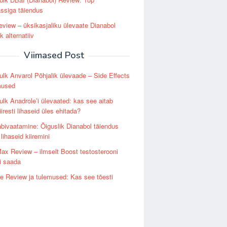
ssiga täiendus
view – üksikasjaliku ülevaate Dianabol
k alternatiiv
Viimased Post
lk Anvarol Põhjalik ülevaade – Side Effects
mused
lk Anadrole’i ​​ülevaated: kas see aitab
iiresti lihaseid üles ehitada?
äbivaatamine: Õiguslik Dianabol täiendus
lihaseid kiiremini
ax Review – ilmselt Boost testosterooni
i saada
e Review ja tulemused: Kas see tõesti