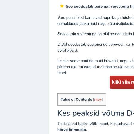
See soodustab paremat verevoolu li
Vere punalibled kannavad hapniku ja teiste t
eemaldades jääkaineid nagu süsinikdioksiid
Seega tõhus vereringe on oluline edendada 
D-Bal soodustab suurenenud verevool, kui t
vereliblesid.
Lisaks saate nautida muid hüvesid, nagu vä
pikema aja, täiustatud metaboolse aktiivsu
taset.
kliki sii
Table of Contents
[
show
]
Kes peaksid võtma D
Toidulisand tuleks võtta need, kes tahavad 
kõrvaltoimeteta.