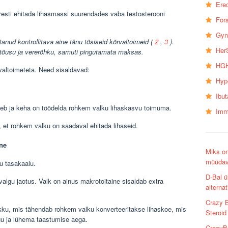
Erec
iresti ehitada lihasmassi suurendades vaba testosterooni
Fors
Gyn
anud kontrollitava aine tänu tõsiseid kõrvaltoimeid (
2
,
3
).
Her
tõusu ja vererõhku, samuti pingutamata maksas.
HGH
valtoimeteta. Need sisaldavad:
Hyp
Ibu
uneb ja keha on töödelda rohkem valku lihaskasvu toimuma.
Imm
, et rohkem valku on saadaval ehitada lihaseid.
ne
Miks on
müüdava
ku tasakaalu.
D-Bal ü
 valgu jaotus. Valk on ainus makrotoitaine sisaldab extra
alternat
Crazy B
kku, mis tähendab rohkem valku konverteeritakse lihaskoe, mis
Steroid
gu ja lühema taastumise aega.
CrazyBu