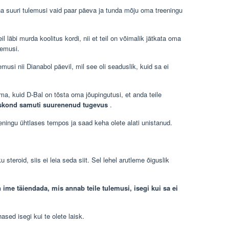
ha suuri tulemusi vaid paar päeva ja tunda mõju oma treeningu
 läbi murda koolitus kordi, nii et teil on võimalik jätkata oma
lemusi.
musi nii Dianabol päevil, mil see oli seaduslik, kuid sa ei
a, kuid D-Bal on tõsta oma jõupingutusi, et anda teile
haskond samuti suurenenud tugevus
.
eningu ühtlases tempos ja saad keha olete alati unistanud.
 steroid, siis ei leia seda siit. Sel lehel arutleme õiguslik
on ime täiendada, mis annab teile tulemusi, isegi kui sa ei
hased isegi kui te olete laisk.