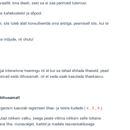
vaatlik oma dieeti, sest sa ei saa parimaid tulemusi.
 kaheksateist ja allpool.
siis tuleb alati konsulteerida oma arstiga, peamiselt siis, kui te
te mõjude, nii ohutu!
l intensiivne treeningu nii et kui sa tahad ehitada lihaseid, pead
esivad seda tõhusamalt, nii et seda saab kasutada lihaskasvu.
 tõhusamalt
ganism kasutab registreeri lihas- ja teiste kudede (
4
,
5
,
6
).
asutad rohkem valku, seega peate võtma rohkem selle toitaine
unane liha, munavalget, karbid ja madala rasvasisaldusega