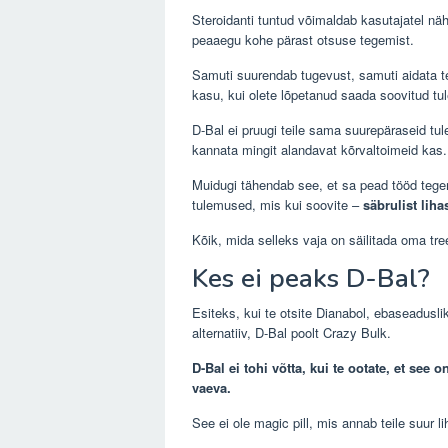
Steroidanti tuntud võimaldab kasutajatel nä
peaaegu kohe pärast otsuse tegemist.
Samuti suurendab tugevust, samuti aidata teil
kasu, kui olete lõpetanud saada soovitud tu
D-Bal ei pruugi teile sama suurepäraseid tule
kannata mingit alandavat kõrvaltoimeid kas.
Muidugi tähendab see, et sa pead tööd tegem
tulemused, mis kui soovite –
säbrulist li
Kõik, mida selleks vaja on säilitada oma tre
Kes ei peaks D-Bal?
Esiteks, kui te otsite Dianabol, ebaseadusliku
alternatiiv, D-Bal poolt Crazy Bulk.
D-Bal ei tohi võtta, kui te ootate, et see 
vaeva.
See ei ole magic pill, mis annab teile suur li