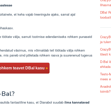
lihasma
hastesse
DBaI Re
oitainete, et keha vajab treeningute ajaks, samal ajal
loodusli
.
lihaskasv.
e töötate välja, samuti tootmise edendamiseks rohkem punaseid
CrazyBu
ja tule
CrazyBu
hendatud väsimus, mis võimaldab teil töötada välja rohkem
tõesti k
se, mis paneb sind põletada rohkem rasva ja suurenenud tugevus
D-Bal l
ehitada 
a rohkem teavet DBaI kasu
»
Testo-M
mees e
Anadrol
toimib?
-Bal?
nautida fantastiline kasu, et Dianabol suudab
ilma kannatavad