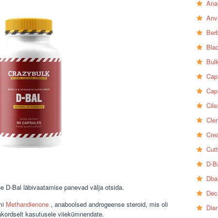
Ana
Anv
Ber
Bla
Bul
Cap
Cap
Cile
Clen
Crea
Cutt
D-B
Dba
e D-Bal läbivaatamise panevad välja otsida.
Dec
imi
Methandienone
, anaboolsed androgeense steroid, mis oli
Dia
makordselt kasutusele viiekümnendate.