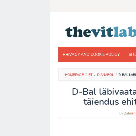
Skip
to
content
PRIVACY AND COOKIE POLICY
SIT
HOMEPAGE
/
ET
/
DIANABOL
/
D-BAL LÄB
D-Bal läbivaat
täiendus ehit
By
Zahra T