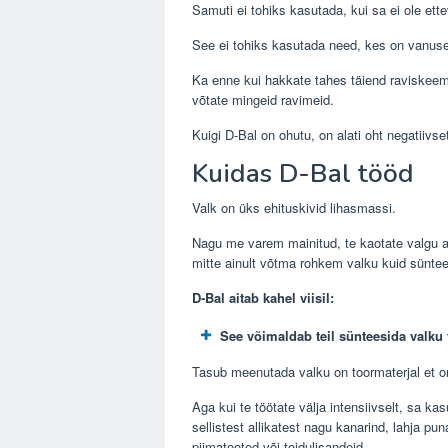
Samuti ei tohiks kasutada, kui sa ei ole ette
See ei tohiks kasutada need, kes on vanuses
Ka enne kui hakkate tahes täiend raviskeemi, 
võtate mingeid ravimeid.
Kuigi D-Bal on ohutu, on alati oht negatiivse
Kuidas D-Bal tööd
Valk on üks ehituskivid lihasmassi.
Nagu me varem mainitud, te kaotate valgu aja
mitte ainult võtma rohkem valku kuid sünte
D-Bal aitab kahel viisil:
See võimaldab teil sünteesida valku
Tasub meenutada valku on toormaterjal et or
Aga kui te töötate välja intensiivselt, sa k
sellistest allikatest nagu kanarind, lahja p
piimatooted või toidulisandeid.