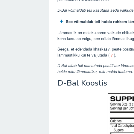
D-Bal võimaldab teil kasutada seda valkude
See võimaldab teil hoida rohkem lä
Lämmastik on molekulaarne valkude ehitusk
keha kasutab valgu, see eritab lämmastikug
Seega, et edendada lihaskasv, peate positi
lämmastikku kui te väljutada (
7
).
D-Bal aitab teil saavutada positiivse lämma
hoida mitu lämmastiku, mis muidu kaduma.
D-Bal Koostis