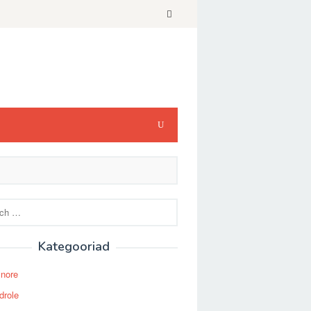
Kategooriad
Snore
drole