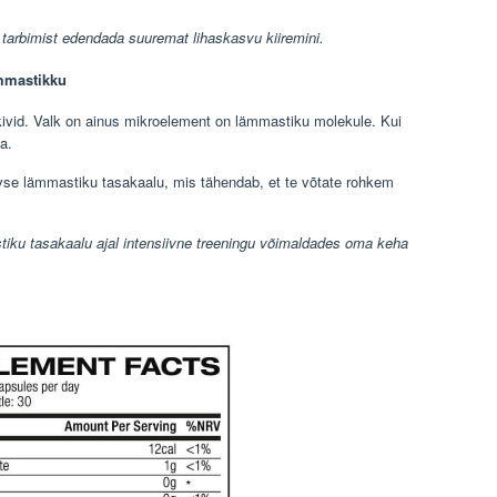
 tarbimist edendada suuremat lihaskasvu kiiremini.
mmastikku
ivid. Valk on ainus mikroelement on lämmastiku molekule. Kui
a.
ivse lämmastiku tasakaalu, mis tähendab, et te võtate rohkem
stiku tasakaalu ajal intensiivne treeningu võimaldades oma keha