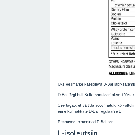
Üks eesmärke käesoleva D-Bal läbivaatami
D-Bal järgi hull Bulk formuleeritakse 100% 
See tagab, et vältida soovimatuid kõrvaltoim
enne kui hakkate D-Bal regulaarselt.
Peamised toimeained D-Bal on:
L-isoleutsiin