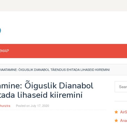
EMAP
IVAATAMINE: ÕIGUSLIK DIANABOL TÄIENDUS EHITADA LIHASEID KIIREMINI
amine: Õiguslik Dianabol
Search
for:
ada lihaseid kiiremini
hunzira
Posted on
July 17, 2020
Air
Ana