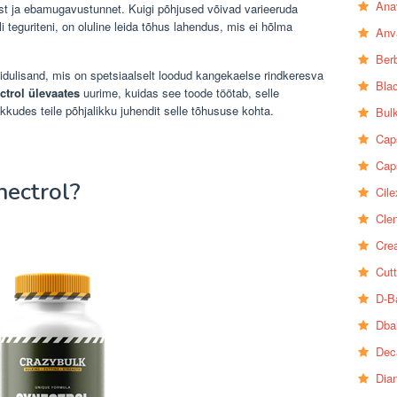
Ana
st ja ebamugavustunnet. Kuigi põhjused võivad varieeruda
 teguriteni, on oluline leida tõhus lahendus, mis ei hõlma
Anv
Ber
idulisand, mis on spetsiaalselt loodud kangekaelse rindkeresva
Bla
trol ülevaates
uurime, kuidas see toode töötab, selle
akkudes teile põhjalikku juhendit selle tõhususe kohta.
Bul
Cap
Cap
nectrol?
Cile
Clen
Crea
Cutt
D-B
Dba
Dec
Dia