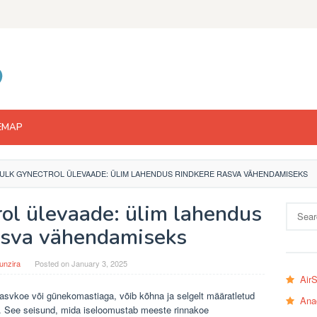
EMAP
ULK GYNECTROL ÜLEVAADE: ÜLIM LAHENDUS RINDKERE RASVA VÄHENDAMISEKS
ol ülevaade: ülim lahendus
Search
for:
rasva vähendamiseks
unzira
Posted on
January 3, 2025
Air
 rasvkoe või günekomastiaga, võib kõhna ja selgelt määratletud
Ana
d. See seisund, mida iseloomustab meeste rinnakoe