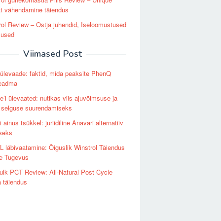
at vähendamine täiendus
ol Review – Ostja juhendid, Iseloomustused
mused
Viimased Post
levaade: faktid, mida peaksite PhenQ
teadma
’i ülevaated: nutikas viis ajuvõimsuse ja
 selguse suurendamiseks
 ainus tsükkel: juriidiline Anavari alternatiiv
seks
läbivaatamine: Õiguslik Winstrol Täiendus
e Tugevus
lk PCT Review: All-Natural Post Cycle
a täiendus