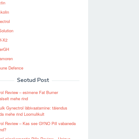
tin
kolin
ectrol
Solution
-X2
erGH
tamoren
une Defence
Seotud Post
ol Review – esimene Fat Burner
alselt mehe rind
lk Gynectrol läbivaatamine: täiendus
a mehe rind Loomulikult
rol Review – Kas see GYNO Pill vabaneda
ind?
ol günekomastia Pills Review – Unique