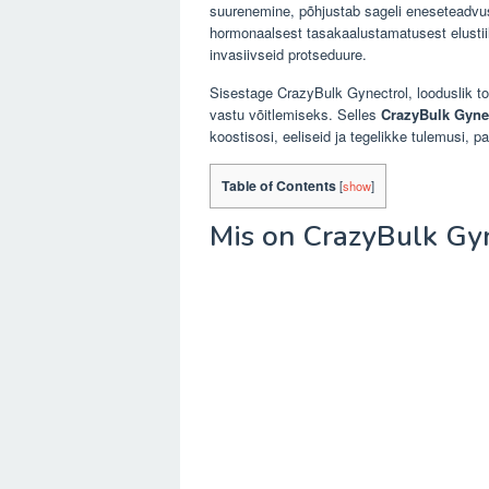
suurenemine, põhjustab sageli eneseteadvu
hormonaalsest tasakaalustamatusest elustiili
invasiivseid protseduure.
Sisestage CrazyBulk Gynectrol, looduslik to
vastu võitlemiseks. Selles
CrazyBulk Gynec
koostisosi, eeliseid ja tegelikke tulemusi, p
Table of Contents
[
show
]
Mis on CrazyBulk Gy