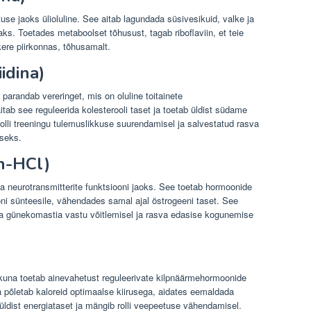
use jaoks ülioluline. See aitab lagundada süsivesikuid, valke ja
s. Toetades metaboolset tõhusust, tagab riboflaviin, et teie
ere piirkonnas, tõhusamalt.
idina)
 parandab vereringet, mis on oluline toitainete
tab see reguleerida kolesterooli taset ja toetab üldist südame
rolli treeningu tulemuslikkuse suurendamisel ja salvestatud rasva
seks.
in-HCl)
ja neurotransmitterite funktsiooni jaoks. See toetab hormoonide
ooni sünteesile, vähendades samal ajal östrogeeni taset. See
ega günekomastia vastu võitlemisel ja rasva edasise kogunemise
, kuna toetab ainevahetust reguleerivate kilpnäärmehormoonide
a põletab kaloreid optimaalse kiirusega, aidates eemaldada
üldist energiataset ja mängib rolli veepeetuse vähendamisel.