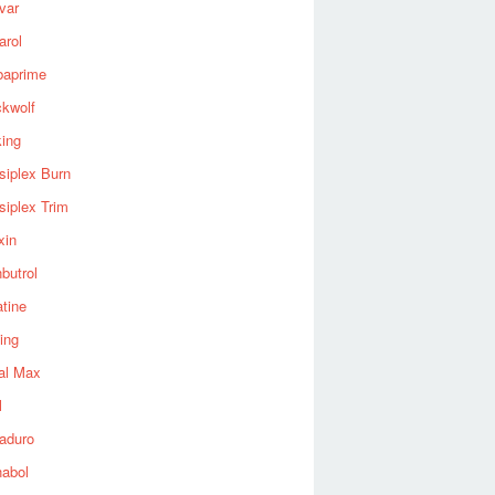
var
arol
baprime
ckwolf
king
siplex Burn
siplex Trim
xin
butrol
tine
ing
al Max
l
aduro
nabol