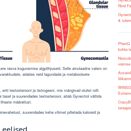
Rind F
Gynectr
& tule
PhenQ ü
kohta 
Noocube
vaimse
dkere rasva kogunemise algpõhjuseid. Selle ainulaadne valem on
Anvaroli
svarakkudele, aidates neid lagundada ja metaboolsete
lõikami
WINSOL 
riti testosterooni ja östrogeeni, mis mängivad olulist rolli
Extrem
taset ja suurendades testosterooni, aitab Gynectrol vältida
lihaste määratlust.
CrazyBu
teraapi
ainevahetust, suurendades keha võimet põletada kaloreid ja
 eelised