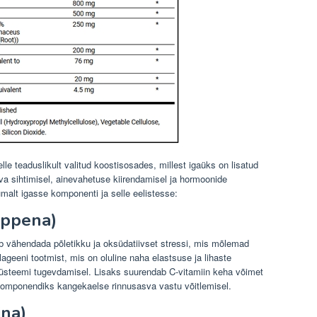
lle teaduslikult valitud koostisosades, millest igaüks on lisatud
rasva sihtimisel, ainevahetuse kiirendamisel ja hormoonide
malt igasse komponenti ja selle eelistesse:
appena)
ab vähendada põletikku ja oksüdatiivset stressi, mis mõlemad
ageeni tootmist, mis on oluline naha elastsuse ja lihaste
süsteemi tugevdamisel. Lisaks suurendab C-vitamiin keha võimet
komponendiks kangekaelse rinnusasva vastu võitlemisel.
ina)