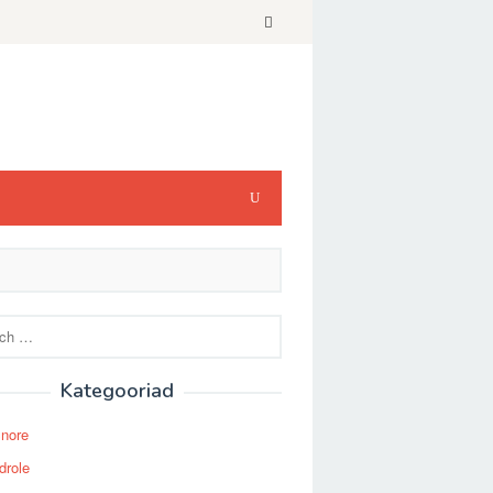
Kategooriad
Snore
drole