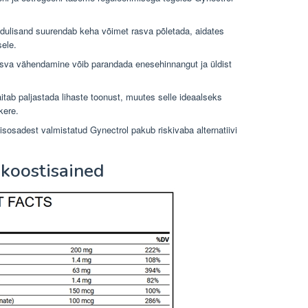
idulisand suurendab keha võimet rasva põletada, aidates
ele.
asva vähendamine võib parandada enesehinnangut ja üldist
itab paljastada lihaste toonust, muutes selle ideaalseks
kere.
isosadest valmistatud Gynectrol pakub riskivaba alternatiivi
koostisained