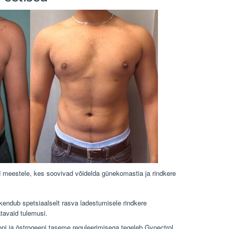
 meestele, kes soovivad võidelda günekomastia ja rindkere
endub spetsiaalselt rasva ladestumisele rindkere
tavaid tulemusi.
ni ja östrogeeni taseme reguleerimisega tegeleb Gynectrol