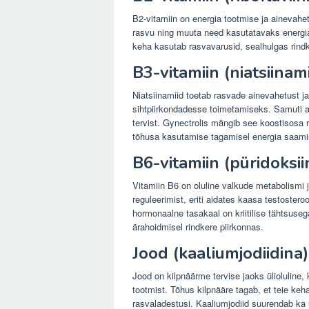
B2-vitamiin on energia tootmise ja ainevahet
rasvu ning muuta need kasutatavaks energiak
keha kasutab rasvavarusid, sealhulgas rindk
B3-vitamiin (niatsiinami
Niatsiinamiid toetab rasvade ainevahetust ja
sihtpiirkondadesse toimetamiseks. Samuti ai
tervist. Gynectrolis mängib see koostisosa 
tõhusa kasutamise tagamisel energia saami
B6-vitamiin (püridoksi
Vitamiin B6 on oluline valkude metabolismi 
reguleerimist, eriti aidates kaasa testoster
hormonaalne tasakaal on kriitilise tähtsus
ärahoidmisel rindkere piirkonnas.
Jood (kaaliumjodiidina)
Jood on kilpnäärme tervise jaoks ülioluline
tootmist. Tõhus kilpnääre tagab, et teie keh
rasvaladestusi. Kaaliumjodiid suurendab ka 