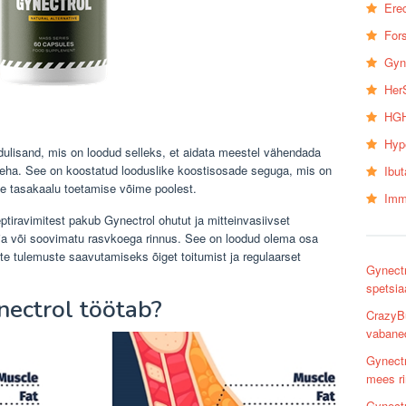
Erec
Fors
Gyn
Her
HGH
Hyp
idulisand, mis on loodud selleks, et aidata meestel vähendada
 keha. See on koostatud looduslike koostisosade seguga, mis on
Ibu
e tasakaalu toetamise võime poolest.
Imm
septiravimitest pakub Gynectrol ohutut ja mitteinvasiivset
tia või soovimatu rasvkoega rinnus. See on loodud olema osa
sete tulemuste saavutamiseks õiget toitumist ja regulaarset
Gynectr
spetsia
ectrol töötab?
CrazyBu
vabaned
Gynect
mees r
Gynectr