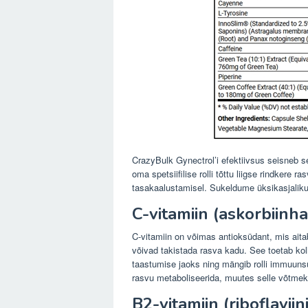
CrazyBulk Gynectrol’i efektiivsus seisneb se
oma spetsiifilise rolli tõttu liigse rindkere 
tasakaalustamisel. Sukeldume üksikasjaliku
C-vitamiin (askorbiinh
C-vitamiin on võimas antioksüdant, mis ait
võivad takistada rasva kadu. See toetab koll
taastumise jaoks ning mängib rolli immuun
rasvu metaboliseerida, muutes selle võtme
B2-vitamiin (riboflaviin