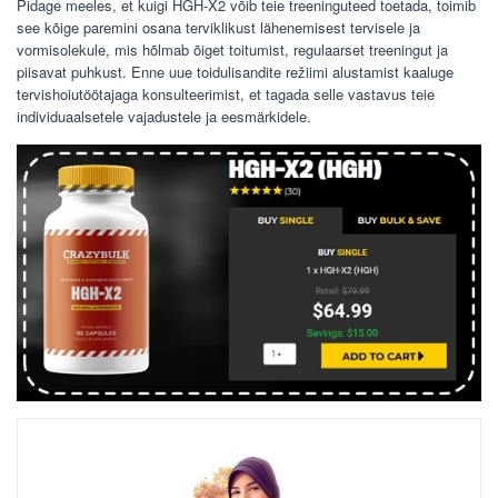
Pidage meeles, et kuigi HGH-X2 võib teie treeninguteed toetada, toimib
see kõige paremini osana terviklikust lähenemisest tervisele ja
vormisolekule, mis hõlmab õiget toitumist, regulaarset treeningut ja
piisavat puhkust. Enne uue toidulisandite režiimi alustamist kaaluge
tervishoiutöötajaga konsulteerimist, et tagada selle vastavus teie
individuaalsetele vajadustele ja eesmärkidele.