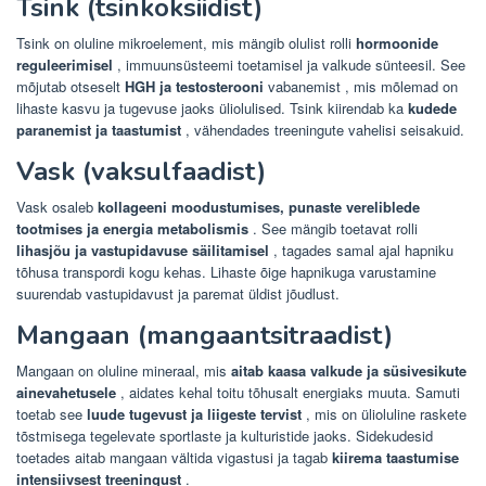
Tsink (tsinkoksiidist)
Tsink on oluline mikroelement, mis mängib olulist rolli
hormoonide
reguleerimisel
, immuunsüsteemi toetamisel ja valkude sünteesil. See
mõjutab otseselt
HGH ja testosterooni
vabanemist , mis mõlemad on
lihaste kasvu ja tugevuse jaoks üliolulised. Tsink kiirendab ka
kudede
paranemist ja taastumist
, vähendades treeningute vahelisi seisakuid.
Vask (vaksulfaadist)
Vask osaleb
kollageeni moodustumises, punaste vereliblede
tootmises ja energia metabolismis
. See mängib toetavat rolli
lihasjõu ja vastupidavuse säilitamisel
, tagades samal ajal hapniku
tõhusa transpordi kogu kehas. Lihaste õige hapnikuga varustamine
suurendab vastupidavust ja paremat üldist jõudlust.
Mangaan (mangaantsitraadist)
Mangaan on oluline mineraal, mis
aitab kaasa valkude ja süsivesikute
ainevahetusele
, aidates kehal toitu tõhusalt energiaks muuta. Samuti
toetab see
luude tugevust ja liigeste tervist
, mis on ülioluline raskete
tõstmisega tegelevate sportlaste ja kulturistide jaoks. Sidekudesid
toetades aitab mangaan vältida vigastusi ja tagab
kiirema taastumise
intensiivsest treeningust
.