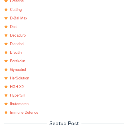
Creatine
Cutting
D-Bal Max
Dbal
Decaduro
Dianabol
Erectin
Forskolin
Gynectrol
HerSolution
HGH-X2
HyperGH
Ibutamoren
Immune Defence
Seotud Post