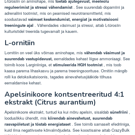
L-türosiin on aminohape, mis
toetab ajutegevust, meeleolu
reguleerimist ja stressi vähendamist
. See suurendab dopamiini ja
adrenaliini tootmist, mis on peamised neurotransmitterid, mis
soodustavad
vaimset keskendumist, energiat ja motivatsiooni
treeningute ajal
. Vähendades väsimust ja stressi, aitab L-türosiin
kulturistidel treenida tugevamalt ja kauem.
L-ornitiin
L-ornitiin on veel üks võimas aminohape, mis
vähendab väsimust ja
suurendab vastupidavust,
eemaldades kehast liigse ammoniaagi. See
toimib koos L-arginiiniga, et
stimuleerida HGH tootmist
, mis toob
kaasa parema lihaskasvu ja parema treeningsoorituse. Ornitiin mängib
rolli ka detoksikatsioonis, tagades ainevahetusjääkide tõhusa
eemaldamise kehast.
Apelsinikoore kontsentreeritud 4:1
ekstrakt (Citrus aurantium)
Apelsinikoore ekstrakt, tuntud ka kui mõru apelsin, sisaldab
sünefriini
,
looduslikku ühendit, mis
kiirendab ainevahetust, suurendab
rasvapõletust ja tõstab energiataset
. See toimib sarnaselt efedriiniga,
kuid ilma negatiivsete kõrvalmõjudeta. See koostisaine aitab CrazyBulk