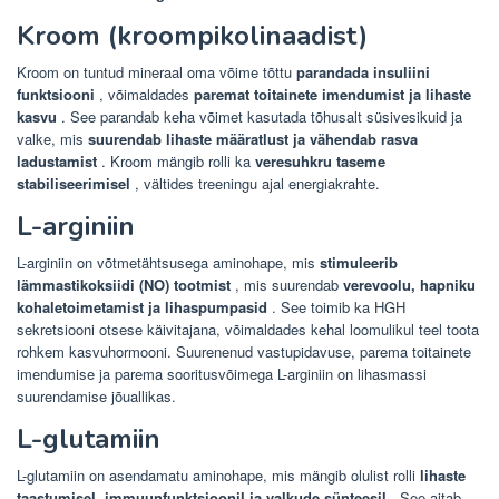
Kroom (kroompikolinaadist)
Kroom on tuntud mineraal oma võime tõttu
parandada insuliini
funktsiooni
, võimaldades
paremat toitainete imendumist ja lihaste
kasvu
. See parandab keha võimet kasutada tõhusalt süsivesikuid ja
valke, mis
suurendab lihaste määratlust ja vähendab rasva
ladustamist
. Kroom mängib rolli ka
veresuhkru taseme
stabiliseerimisel
, vältides treeningu ajal energiakrahte.
L-arginiin
L-arginiin on võtmetähtsusega aminohape, mis
stimuleerib
lämmastikoksiidi (NO) tootmist
, mis suurendab
verevoolu, hapniku
kohaletoimetamist ja lihaspumpasid
. See toimib ka HGH
sekretsiooni otsese käivitajana, võimaldades kehal loomulikul teel toota
rohkem kasvuhormooni. Suurenenud vastupidavuse, parema toitainete
imendumise ja parema sooritusvõimega L-arginiin on lihasmassi
suurendamise jõuallikas.
L-glutamiin
L-glutamiin on asendamatu aminohape, mis mängib olulist rolli
lihaste
taastumisel, immuunfunktsioonil ja valkude sünteesil
. See aitab