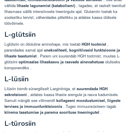
vältida
lihaste lagunemist (katabolismi)
, tagades, et raskelt teenitud
lihasmass säilib intensiivsete treeningute ajal. Glutamiin toetab ka
soolestiku tervist, vähendades põletikku ja aidates kaasa üldisele
töövõimele.
L-glütsiin
L-glütsiin on ülioluline aminohape, mis toetab
HGH tootmist
,
parandades samal ajal
unekvaliteeti, kognitiivseid funktsioone ja
lihaste taastumist
. Parem uni suurendab HGH tootmist, muutes L-
glütsiini
optimaalse lihaskasvu ja rasvade ainevahetuse
oluliseks
komponendiks .
L-lüsiin
L-lüsiin toimib sünergiliselt L-arginiiniga, et
suurendada HGH
sekretsiooni
, aidates kaasa lihaste arengule ja rasva kadumisele.
Samuti mängib see võtmerolli
kollageeni moodustumisel, liigeste
tervises ja immuunfunktsioonis
. Tugev immuunsüsteem tagab
kiirema taastumise ja parema soorituse treeningutel
.
L-türosiin