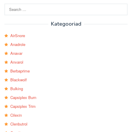
Search
for:
Kategooriad
AirSnore
Anadrole
Anavar
Anvarol
Berbaprime
Blackwolf
Bulking
Capsiplex Burn
Capsiplex Trim
Cilexin
Clenbutrol