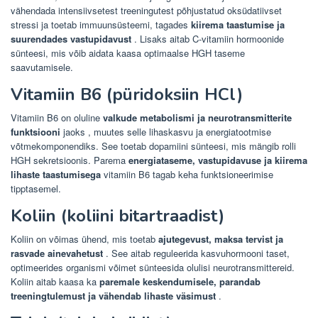
vähendada intensiivsetest treeningutest põhjustatud oksüdatiivset
stressi ja toetab immuunsüsteemi, tagades
kiirema taastumise ja
suurendades vastupidavust
. Lisaks aitab C-vitamiin hormoonide
sünteesi, mis võib aidata kaasa optimaalse HGH taseme
saavutamisele.
Vitamiin B6 (püridoksiin HCl)
Vitamiin B6 on oluline
valkude metabolismi ja neurotransmitterite
funktsiooni
jaoks , muutes selle lihaskasvu ja energiatootmise
võtmekomponendiks. See toetab dopamiini sünteesi, mis mängib rolli
HGH sekretsioonis. Parema
energiataseme, vastupidavuse ja kiirema
lihaste taastumisega
vitamiin B6 tagab keha funktsioneerimise
tipptasemel.
Koliin (koliini bitartraadist)
Koliin on võimas ühend, mis toetab
ajutegevust, maksa tervist ja
rasvade ainevahetust
. See aitab reguleerida kasvuhormooni taset,
optimeerides organismi võimet sünteesida olulisi neurotransmittereid.
Koliin aitab kaasa ka
paremale keskendumisele, parandab
treeningtulemust ja vähendab lihaste väsimust
.