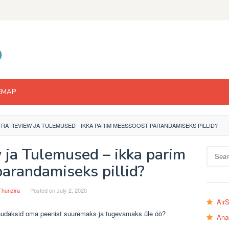
EMAP
RA REVIEW JA TULEMUSED - IKKA PARIM MEESSOOST PARANDAMISEKS PILLID?
 ja Tulemused – ikka parim
Search
for:
arandamiseks pillid?
Thunzira
Posted on
July 2, 2020
Air
 muudaksid oma peenist suuremaks ja tugevamaks üle öö?
Ana