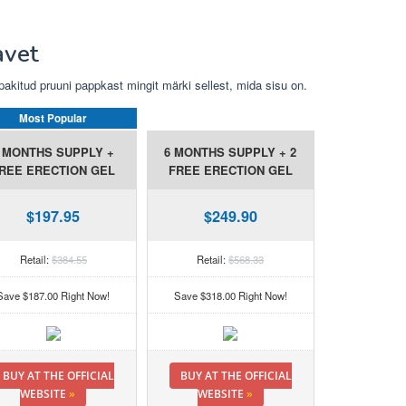
avet
pakitud pruuni pappkast mingit märki sellest, mida sisu on.
Most Popular
 MONTHS SUPPLY +
6 MONTHS SUPPLY + 2
REE ERECTION GEL
FREE ERECTION GEL
$197.95
$249.90
Retail:
$384.55
Retail:
$568.33
Save $187.00 Right Now!
Save $318.00 Right Now!
BUY AT THE OFFICIAL
BUY AT THE OFFICIAL
WEBSITE
»
WEBSITE
»