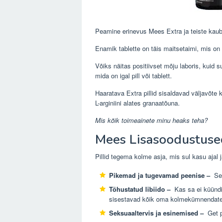
Peamine erinevus Mees Extra ja teiste kau
Enamik tablette on täis maitsetaimi, mis on
Võiks näitas positiivset mõju laboris, kuid
mida on igal pill või tablett.
Haaratava Extra pillid sisaldavad väljavõte 
L-arginiini alates granaatõuna.
Mis kõik toimeainete minu heaks teha?
Mees Lisasoodustuse
Pillid tegema kolme asja, mis sul kasu ajal 
Pikemad ja tugevamad peenise –
See
Tõhustatud libiido –
Kas sa ei küündi
sisestavad kõik oma kolmekümnendates
Seksuaaltervis ja esinemised –
Get p