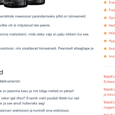
Erec
Fors
bamärkide meessoost parandamiseks pillid on toimeaineid.
Gyn
 vähe või ei mõjutanud teie peenis.
Her
HGH
 summa maitsetaimi, mida oleks vaja on palju rohkem kui see,
Hyp
koostisosi, mis sisaldavad toimeaineid. Peamiselt ellaaghape ja
Ibu
Imm
d
MaleExt
jäädvustamist:
Enhance
MaleExt
 on peamine kasu ja mis kõige mehed on pärast!
ja kõrv
 seksi igal õhtul? Enamik mehi puudub libiido kui nad
MaleExt
 ja see ainult hullemaks aeg!
magami
üsivam erektsiooni ja kontrolli oma erektsioon.
MaleEx