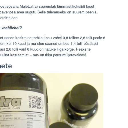
koostisosana MaleExtra) suurendab lämmastikoksiidi taset
 cavenosa area suguti. Selle tulemuseks on suurem peenis,
erektsioon.
 veebilehel?
 nende keskmine tarbija kasu vahel 0,8 tolline 2,6 tolli peale 6
em kui 10 kuud ja ma olen saanud umbes 1,4 tolli püstised
si 2,6 tolli vaid 6 kuud on natuke liiga kõrge. Peaksite
-kuulist kasutamist – mis on ikka päris muljetavaldav!
nete