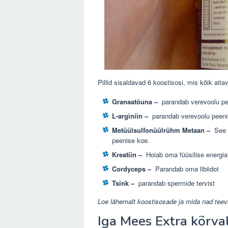
Pillid sisaldavad 6 koostisosi, mis kõik ai
Granaatõuna –
parandab verevoolu p
L-arginiin –
parandab verevoolu peen
Metüülsulfonüülrühm Metaan –
See v
peenise koe.
Kreatiin –
Hoiab oma füüsilise energia
Cordyceps –
Parandab oma libiidot
Tsink –
parandab spermide tervist
Loe lähemalt koostisosade ja mida nad teev
Iga Mees Extra kõrva