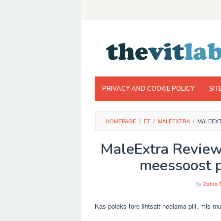
Skip
to
content
PRIVACY AND COOKIE POLICY
SIT
HOMEPAGE
/
ET
/
MALEEXTRA
/
MALEEXT
MaleExtra Review
meessoost p
By
Zahra 
Kas poleks tore lihtsalt neelama pill, mis