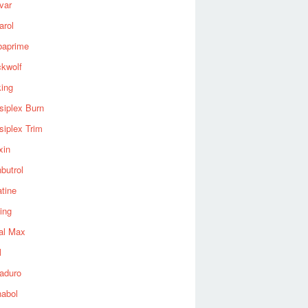
var
arol
baprime
ckwolf
king
siplex Burn
siplex Trim
xin
butrol
tine
ing
al Max
l
aduro
nabol