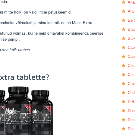
seda.
Ana
Anv
kui mitte kõik) on vaid lihtne petuskeemid.
Ber
miseks võimalusi ja minu lemmik on nn Mees Extra.
Bla
 muutunud võimas, kui te neid omavahel kombineerida
peenise
Bul
nise pump
.
Cap
a see kõik umbes.
Cap
Cile
Clen
xtra tablette?
Crea
Cutt
D-B
Dba
Dec
Dia