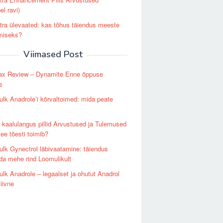
el ravi)
ra ülevaated: kas tõhus täiendus meeste
miseks?
Viimased Post
x Review – Dynamite Enne õppuse
s
lk Anadrole’i ​​kõrvaltoimed: mida peate
kaalulangus pillid Arvustused ja Tulemused
ee tõesti toimib?
lk Gynectrol läbivaatamine: täiendus
a mehe rind Loomulikult
lk Anadrole – legaalset ja ohutut Anadrol
tiivne