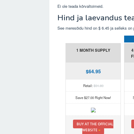
Ei ole teada kõrvaltoimeid.
Hind ja laevandus te
See meresõidu hind on $ 6.45 ja selleks on 
1 MONTH SUPPLY
4
F
$64.95
Retail:
$91.89
Save $27.00 Right Now!
BUY AT THE OFFICIAL
WEBSITE
»