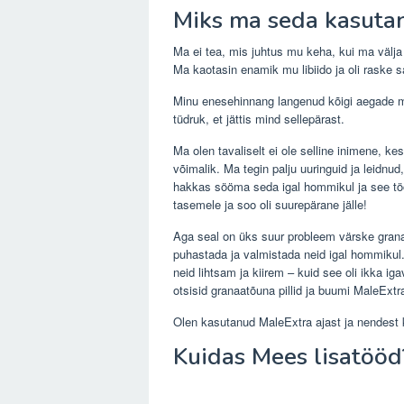
Miks ma seda kasuta
Ma ei tea, mis juhtus mu keha, kui ma välja 
Ma kaotasin enamik mu libiido ja oli raske s
Minu enesehinnang langenud kõigi aegade m
tüdruk, et jättis mind sellepärast.
Ma olen tavaliselt ei ole selline inimene, k
võimalik. Ma tegin palju uuringuid ja leidnu
hakkas sööma seda igal hommikul ja see tööt
tasemele ja soo oli suurepärane jälle!
Aga seal on üks suur probleem värske grana
puhastada ja valmistada neid igal hommiku
neid lihtsam ja kiirem – kuid see oli ikka i
otsisid granaatõuna pillid ja buumi MaleExtra
Olen kasutanud MaleExtra ajast ja nendest
Kuidas Mees lisatööd