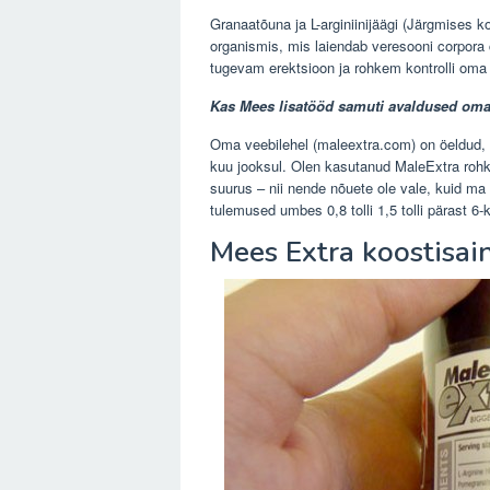
Granaatõuna ja L-arginiinijäägi (Järgmises 
organismis, mis laiendab veresooni corpora
tugevam erektsioon ja rohkem kontrolli oma 
Kas Mees lisatööd samuti avaldused oma
Oma veebilehel (maleextra.com) on öeldud, et
kuu jooksul. Olen kasutanud MaleExtra rohk
suurus – nii nende nõuete ole vale, kuid ma a
tulemused umbes 0,8 tolli 1,5 tolli pärast 6
Mees Extra koostisai