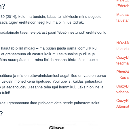
n?
(Edetab
MaleExt
30 (2014), kuid ma tundsin, tabas telliskivisein minu suguelu.
täiusta
aada tugev erektsioon isegi kui ma olin ilus tüdruk.
adalaimale tasemele pärast paari “ebaõnnestunud” erektsioonid
NO2-Ma
es kasutab pillid midagi – ma püüan jääda sama loomulik kui
täiendu
d, et granaatõuna oli vastus kõik mu seksuaalne jõudlus ja
CrazyBu
as suurepäraselt – minu libiido hakkas tõsta täiesti uuele
teadma
Phen24 
atõuna ja mis on ettevalmistamisel aega! See on valu on perse
– Kas s
l. Leidsin mõned kena õpetused YouTube’is, kuidas puhastada
CrazyBu
gav ja aeganõudev ülesanne teha igal hommikul. Läksin online ja
vabaned
 tulid!
CrazyBu
 kasu granaatõuna ilma probleemideta nende puhastamiseks!
Alterna
?