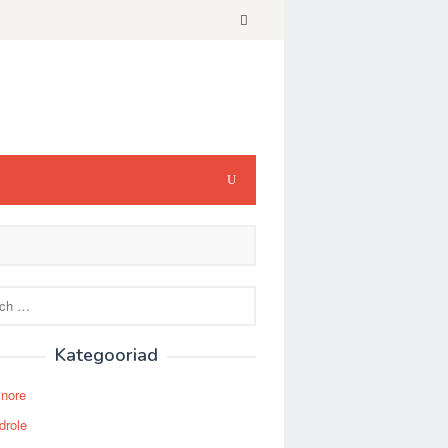
Kategooriad
Snore
drole