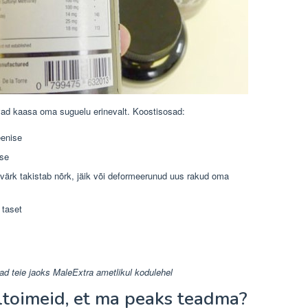
tavad kaasa oma suguelu erinevalt. Koostisosad:
eenise
ise
ärk takistab nõrk, jäik või deformeerunud uus rakud oma
 taset
ad teie jaoks MaleExtra ametlikul kodulehel
ltoimeid, et ma peaks teadma?