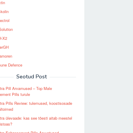
tin
kolin
ectrol
Solution
-X2
erGH
tamoren
une Defence
Seotud Post
ra Pill Arvamused – Top Male
ment Pills turule
ra Pills Review: tulemused, koostisosade
altoimed
ra ülevaade: kas see tõesti aitab meestel
stoas?
tra Enhancement Pills Arvustused