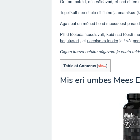
On ton tooteid, mis väidavad, et nad ei tee 
Tegelikult see ei ole nii lihtne ja enamikus (
Aga seal on mõned head meessoost paranda
Pillid töötada iseseisvalt, kuid nad tõesti
harjutused
, et
peenise extender
ja / või
pee
Olgem kaeva natuke sügavam ja vaata mid
Table of Contents
[
show
]
Mis eri umbes Mees E