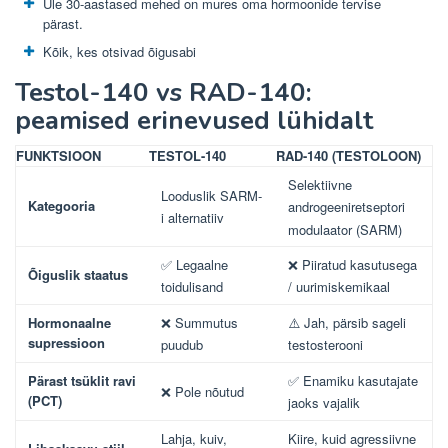
Üle 30-aastased mehed on mures oma hormoonide tervise
pärast.
Kõik, kes otsivad õigusabi
Testol-140 vs RAD-140:
peamised erinevused lühidalt
FUNKTSIOON
TESTOL-140
RAD-140 (TESTOLOON)
Selektiivne
Looduslik SARM-
Kategooria
androgeeniretseptori
i alternatiiv
modulaator (SARM)
✅ Legaalne
❌ Piiratud kasutusega
Õiguslik staatus
toidulisand
/ uurimiskemikaal
Hormonaalne
❌ Summutus
⚠️ Jah, pärsib sageli
supressioon
puudub
testosterooni
Pärast tsüklit ravi
✅ Enamiku kasutajate
❌ Pole nõutud
(PCT)
jaoks vajalik
Lahja, kuiv,
Kiire, kuid agressiivne