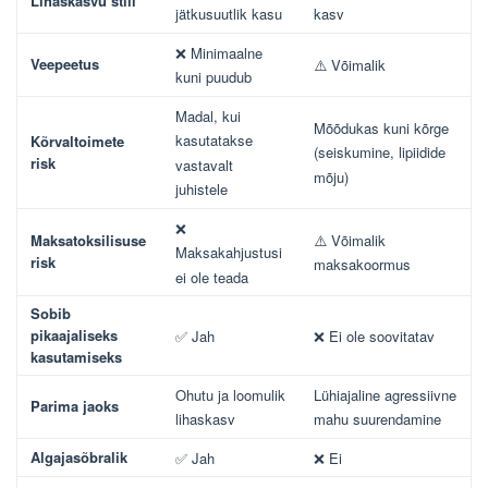
Lihaskasvu stiil
jätkusuutlik kasu
kasv
❌ Minimaalne
Veepeetus
⚠️ Võimalik
kuni puudub
Madal, kui
Mõõdukas kuni kõrge
kasutatakse
Kõrvaltoimete
(seiskumine, lipiidide
risk
vastavalt
mõju)
juhistele
❌
Maksatoksilisuse
⚠️ Võimalik
Maksakahjustusi
risk
maksakoormus
ei ole teada
Sobib
pikaajaliseks
✅ Jah
❌ Ei ole soovitatav
kasutamiseks
Ohutu ja loomulik
Lühiajaline agressiivne
Parima jaoks
lihaskasv
mahu suurendamine
Algajasõbralik
✅ Jah
❌ Ei