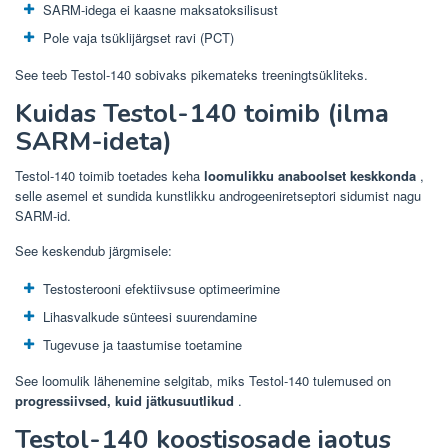
SARM-idega ei kaasne maksatoksilisust
Pole vaja tsüklijärgset ravi (PCT)
See teeb Testol-140 sobivaks pikemateks treeningtsükliteks.
Kuidas Testol-140 toimib (ilma
SARM-ideta)
Testol-140 toimib toetades keha
loomulikku anaboolset keskkonda
,
selle asemel et sundida kunstlikku androgeeniretseptori sidumist nagu
SARM-id.
See keskendub järgmisele:
Testosterooni efektiivsuse optimeerimine
Lihasvalkude sünteesi suurendamine
Tugevuse ja taastumise toetamine
See loomulik lähenemine selgitab, miks Testol-140 tulemused on
progressiivsed, kuid jätkusuutlikud
.
Testol-140 koostisosade jaotus