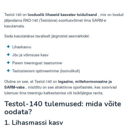
Testol-140 on
looduslik lihaseid kasvatav toidulisand
, mis on loodud
jäljendama RAD-140 (Testolone) sooritusvõimet ilma SARM-e
kasutamata.
Seda kasutatakse tavaliselt järgmistel eesmärkidel:
Lihaskasvu
Jõu ja võimsuse kasv
Parem treeningust taastumine
Testosterooni optimeerimine (loomulikult)
Oluline on see, et Testol-140 on
legaalne, mittehormonaalne ja
SARM-vaba
, mistõttu on see atraktiivne sportlastele, kes soovivad
tulemusi ilma treeningu katkestamise või tsüklijärgse ravita.
Testol-140 tulemused: mida võite
oodata?
1. Lihasmassi kasv