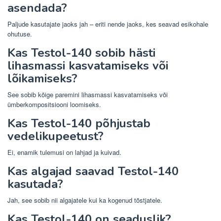
asendada?
Paljude kasutajate jaoks jah – eriti nende jaoks, kes seavad esikohale
ohutuse.
Kas Testol-140 sobib hästi
lihasmassi kasvatamiseks või
lõikamiseks?
See sobib kõige paremini lihasmassi kasvatamiseks või
ümberkompositsiooni loomiseks.
Kas Testol-140 põhjustab
vedelikupeetust?
Ei, enamik tulemusi on lahjad ja kuivad.
Kas algajad saavad Testol-140
kasutada?
Jah, see sobib nii algajatele kui ka kogenud tõstjatele.
Kas Testol-140 on seaduslik?