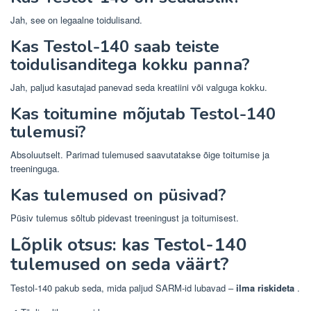
Jah, see on legaalne toidulisand.
Kas Testol-140 saab teiste
toidulisanditega kokku panna?
Jah, paljud kasutajad panevad seda kreatiini või valguga kokku.
Kas toitumine mõjutab Testol-140
tulemusi?
Absoluutselt. Parimad tulemused saavutatakse õige toitumise ja
treeninguga.
Kas tulemused on püsivad?
Püsiv tulemus sõltub pidevast treeningust ja toitumisest.
Lõplik otsus: kas Testol-140
tulemused on seda väärt?
Testol-140 pakub seda, mida paljud SARM-id lubavad –
ilma riskideta
.