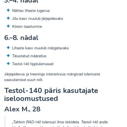
3.–4. nädal
Nähtav lihaste tugevus
Jõu kasv muutub järjepidevaks
Kiirem taastumine
6.–8. nädal
Lihaste kasv muutub märgatavaks
Täiustatud määratlus
Testol-140 tipptulemused
Järjepidevus ja treeningu intensiivsus mängivad tulemuste
saavutamisel suurt rolli.
Testol-140 päris kasutajate
iseloomustused
Alex M., 28
„Tahtsin RAD-140 tulemusi ilma riskideta. Testol-140 andis