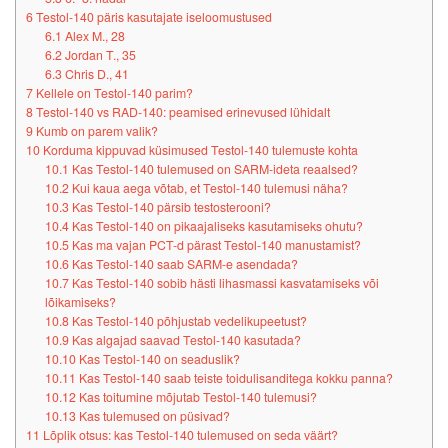
6
Testol-140 päris kasutajate iseloomustused
6.1
Alex M., 28
6.2
Jordan T., 35
6.3
Chris D., 41
7
Kellele on Testol-140 parim?
8
Testol-140 vs RAD-140: peamised erinevused lühidalt
9
Kumb on parem valik?
10
Korduma kippuvad küsimused Testol-140 tulemuste kohta
10.1
Kas Testol-140 tulemused on SARM-ideta reaalsed?
10.2
Kui kaua aega võtab, et Testol-140 tulemusi näha?
10.3
Kas Testol-140 pärsib testosterooni?
10.4
Kas Testol-140 on pikaajaliseks kasutamiseks ohutu?
10.5
Kas ma vajan PCT-d pärast Testol-140 manustamist?
10.6
Kas Testol-140 saab SARM-e asendada?
10.7
Kas Testol-140 sobib hästi lihasmassi kasvatamiseks või
lõikamiseks?
10.8
Kas Testol-140 põhjustab vedelikupeetust?
10.9
Kas algajad saavad Testol-140 kasutada?
10.10
Kas Testol-140 on seaduslik?
10.11
Kas Testol-140 saab teiste toidulisanditega kokku panna?
10.12
Kas toitumine mõjutab Testol-140 tulemusi?
10.13
Kas tulemused on püsivad?
11
Lõplik otsus: kas Testol-140 tulemused on seda väärt?