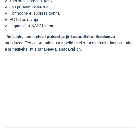
✔ Tõeline lihasmassi kasv
✔ Jõu ja taastumise tugi
✔ Hormoone ei supressioonita
✔ PCT-d pole vaja
✔ Legaalne ja SARM-vaba
Tõstjatele, kes otsivad
puhast ja jätkusuutlikku lihaskasvu
,
muudavad Testol-140 tulemused selle üheks tugevamaks looduslikuks
alternatiiviks, mis tänapäeval saadaval on.