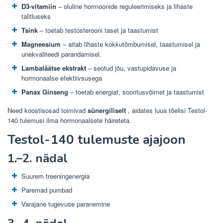
D3-vitamiin
– oluline hormoonide reguleerimiseks ja lihaste
talitluseks
Tsink
– toetab testosterooni taset ja taastumist
Magneesium
– aitab lihaste kokkutõmbumisel, taastumisel ja
unekvaliteedi parandamisel.
Lambaläätse ekstrakt
– seotud jõu, vastupidavuse ja
hormonaalse efektiivsusega
Panax Ginseng
– toetab energiat, sooritusvõimet ja taastumist
Need koostisosad toimivad
sünergiliselt
, aidates luua tõelisi Testol-
140 tulemusi ilma hormonaalsete häireteta.
Testol-140 tulemuste ajajoon
1.–2. nädal
Suurem treeningenergia
Paremad pumbad
Varajane tugevuse paranemine