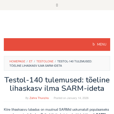
Skip
to
content
MENU
HOMEPAGE
/
ET
/
TESTOLONE
/
TESTOL-140 TULEMUSED:
TÕELINE LIHASKASV ILMA SARM-IDETA
Testol-140 tulemused: tõeline
lihaskasv ilma SARM-ideta
By
Zahra Thunzira
Posted on
January 14, 2026
Kiire lihaskasvu lubadus on muutnud SARMid uskumatult populaarseks