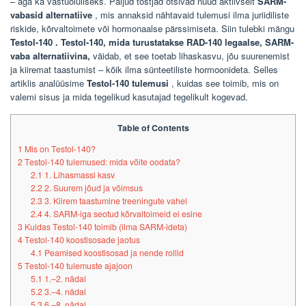
– aga ka vastuoluliseks. Paljud tõstjad otsivad nüüd aktiivselt
SARM-
vabasid alternatiive
, mis annaksid nähtavaid tulemusi ilma juriidiliste
riskide, kõrvaltoimete või hormonaalse pärssimiseta. Siin
tulebki mängu
Testol-140 . Testol-140, mida turustatakse
RAD-140 legaalse, SARM-
vaba alternatiivina,
väidab, et see toetab lihaskasvu, jõu suurenemist
ja kiiremat taastumist – kõik ilma sünteetiliste hormoonideta. Selles
artiklis analüüsime
Testol-140 tulemusi
, kuidas see toimib, mis on
valemi sisus ja mida tegelikud kasutajad tegelikult kogevad.
Table of Contents
1
Mis on Testol-140?
2
Testol-140 tulemused: mida võite oodata?
2.1
1. Lihasmassi kasv
2.2
2. Suurem jõud ja võimsus
2.3
3. Kiirem taastumine treeningute vahel
2.4
4. SARM-iga seotud kõrvaltoimeid ei esine
3
Kuidas Testol-140 toimib (ilma SARM-ideta)
4
Testol-140 koostisosade jaotus
4.1
Peamised koostisosad ja nende rollid
5
Testol-140 tulemuste ajajoon
5.1
1.–2. nädal
5.2
3.–4. nädal
5.3
6.–8. nädal