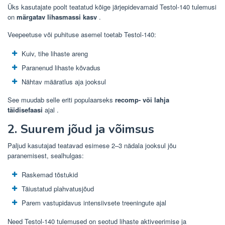
Üks kasutajate poolt teatatud kõige järjepidevamaid Testol-140 tulemusi
on
märgatav lihasmassi kasv
.
Veepeetuse või puhituse asemel toetab Testol-140:
Kuiv, tihe lihaste areng
Paranenud lihaste kõvadus
Nähtav määratlus aja jooksul
See muudab selle eriti populaarseks
recomp- või lahja
täidisefaasi
ajal .
2. Suurem jõud ja võimsus
Paljud kasutajad teatavad esimese 2–3 nädala jooksul jõu
paranemisest, sealhulgas:
Raskemad tõstukid
Täiustatud plahvatusjõud
Parem vastupidavus intensiivsete treeningute ajal
Need Testol-140 tulemused on seotud lihaste aktiveerimise ja