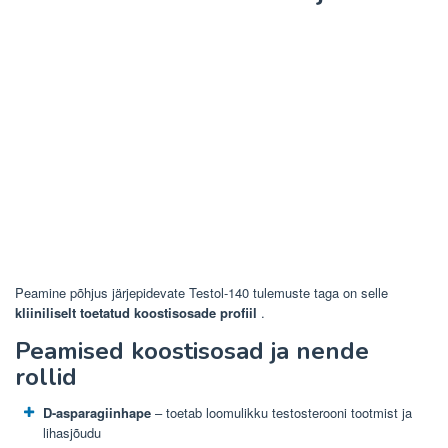
Peamine põhjus järjepidevate Testol-140 tulemuste taga on selle
kliiniliselt toetatud koostisosade profiil
.
Peamised koostisosad ja nende
rollid
D-asparagiinhape
– toetab loomulikku testosterooni tootmist ja
lihasjõudu