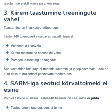
taastumise efektiivsuse paranemisega.
3. Kiirem taastumine treeningute
vahel
Taastumine on lihaskasvu võtmetegur.
Testol-140 tulemused sisaldavad sageli järgmist:
Vähenenud lihasvalu
Kiirem taastumine seansside vahel
Paranenud treeningute sagedus
See võimaldab kasutajatel treenida kõvemini ja järjepidevamalt – see on
suur eelis stimulantidel põhinevate toodete ees.
4. SARM-iga seotud kõrvaltoimeid ei
esine
Võib-olla kõige olulisem Testol-140 tulemus on see, mida
ei juhtu
:
Testosterooni supressiooni ei toimu