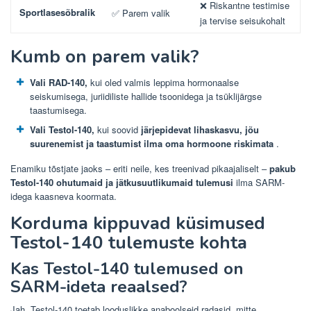
❌ Riskantne testimise
Sportlasesõbralik
✅ Parem valik
ja tervise seisukohalt
Kumb on parem valik?
Vali RAD-140,
kui oled valmis leppima hormonaalse
seiskumisega, juriidiliste hallide tsoonidega ja tsüklijärgse
taastumisega.
Vali Testol-140,
kui soovid
järjepidevat lihaskasvu, jõu
suurenemist ja taastumist ilma oma hormoone riskimata
.
Enamiku tõstjate jaoks – eriti neile, kes treenivad pikaajaliselt –
pakub
Testol-140 ohutumaid ja jätkusuutlikumaid tulemusi
ilma SARM-
idega kaasneva koormata.
Korduma kippuvad küsimused
Testol-140 tulemuste kohta
Kas Testol-140 tulemused on
SARM-ideta reaalsed?
Jah. Testol-140 toetab looduslikke anaboolseid radasid, mitte