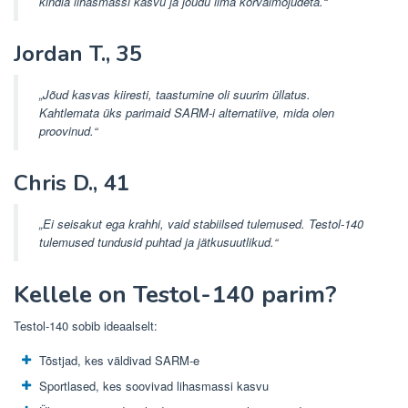
kindla lihasmassi kasvu ja jõudu ilma kõrvalmõjudeta.“
Jordan T., 35
„Jõud kasvas kiiresti, taastumine oli suurim üllatus.
Kahtlemata üks parimaid SARM-i alternatiive, mida olen
proovinud.“
Chris D., 41
„Ei seisakut ega krahhi, vaid stabiilsed tulemused. Testol-140
tulemused tundusid puhtad ja jätkusuutlikud.“
Kellele on Testol-140 parim?
Testol-140 sobib ideaalselt:
Tõstjad, kes väldivad SARM-e
Sportlased, kes soovivad lihasmassi kasvu