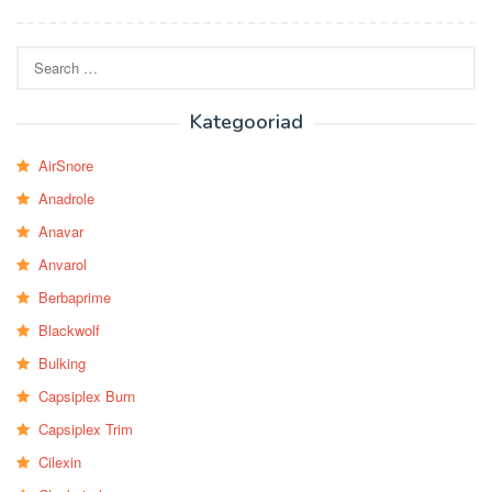
Search
for:
Kategooriad
AirSnore
Anadrole
Anavar
Anvarol
Berbaprime
Blackwolf
Bulking
Capsiplex Burn
Capsiplex Trim
Cilexin