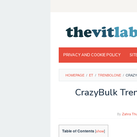
Skip
to
content
PRIVACY AND COOKIE POLICY
SIT
HOMEPAGE
/
ET
/
TRENBOLONE
/
CRAZY
CrazyBulk Tre
By
Zahra Thu
Table of Contents
[
show
]