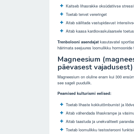
Kaitseb lihasrakke oksüdatiivse stressi
Toetab tervet vereringet
Aitab säilitada vastupidavust intensiivs
Aitab kaasa kardiovaskulaarsele toetuse
Trenbolooni asendajat
kasutavatel sportla
häirimata seejuures loomulikku hormoonide 
Magneesium (magneesi
päevasest vajadusest)
Magneesium on oluline enam kui 300 ensümaat
see sageli puudulik.
Peamised kulturismi eelised:
Toetab lihaste kokkutõmbumist ja lõdv
Aitab vähendada lihaskrampe ja väsim
Aitab taastuda ja unekvaliteeti paranda
Toetab loomulikku testosterooni funktsi