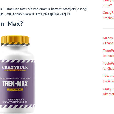
mitte?
liku staatuse tõttu otsivad enamik harrastustõstjaid ja isegi
CrazyBu
jat
, mis annab tulemusi ilma pikaajalise kahjuta.
Trenbol
en-Max?
Kuidas 
vähend
TestoPr
testost
TestoPr
ja tõhus
Täienda
toiduli
CrazyBu
Alterna