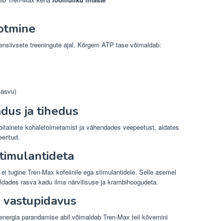
otmine
ensiivsete treeningute ajal. Kõrgem ATP tase võimaldab:
kasvu)
dus ja tihedus
oitainete kohaletoimetamist ja vähendades veepeetust, aidates
eritud.
timulantideta
ei tugine Tren-Max kofeiinile ega stimulantidele. Selle asemel
ldades rasva kadu ilma närvilisuse ja krambihoogudeta.
a vastupidavus
nergia parandamise abil võimaldab Tren-Max teil kõvemini