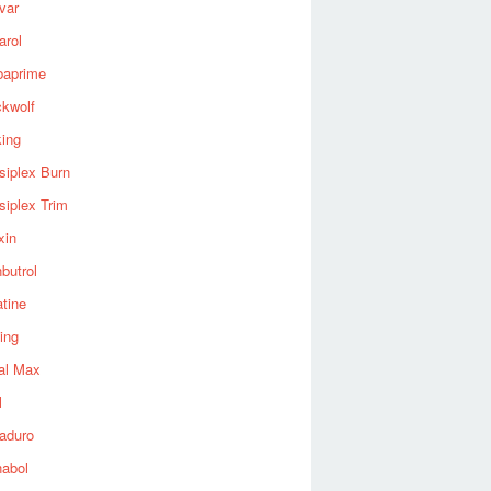
var
arol
baprime
ckwolf
king
siplex Burn
siplex Trim
xin
butrol
tine
ing
al Max
l
aduro
nabol