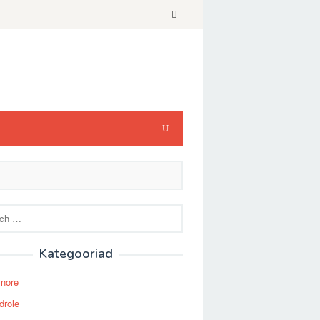
Kategooriad
Snore
drole