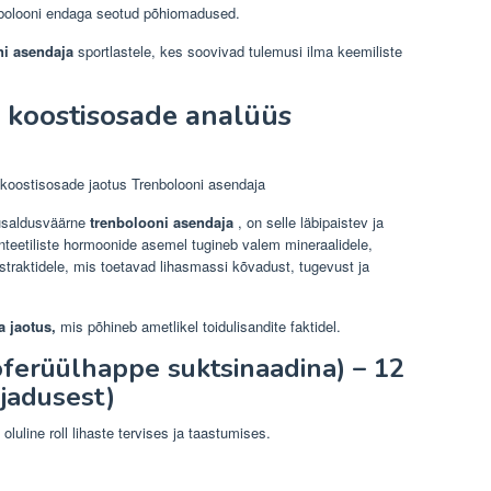
enbolooni endaga seotud põhiomadused.
ni asendaja
sportlastele, kes soovivad tulemusi ilma keemiliste
 koostisosade analüüs
saldusväärne
trenbolooni asendaja
, on selle läbipaistev ja
Sünteetiliste hormoonide asemel tugineb valem mineraalidele,
straktidele, mis toetavad lihasmassi kõvadust, tugevust ja
a jaotus,
mis põhineb ametlikel toidulisandite faktidel.
oferüülhappe suktsinaadina) – 12
jadusest)
oluline roll lihaste tervises ja taastumises.