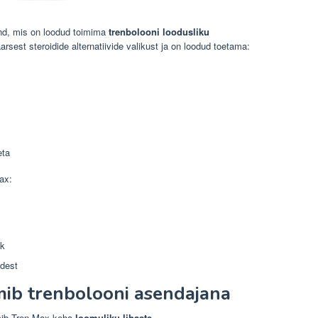
and, mis on loodud toimima
trenbolooni loodusliku
sest steroidide alternatiivide valikust ja on loodud toetama:
eta
ax:
ik
adest
mib trenbolooni asendajana
mib Tren-Max keha
loomuliku lihaste