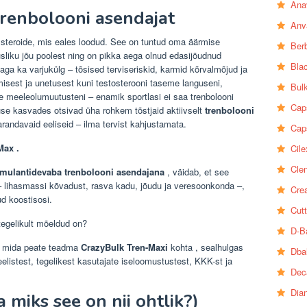
Ana
trenbolooni asendajat
Anv
steroide, mis eales loodud. See on tuntud oma äärmise
Ber
usliku jõu poolest ning on pikka aega olnud edasijõudnud
Bla
aga ka varjukülg – tõsised terviseriskid, karmid kõrvalmõjud ja
tamisest ja unetusest kuni testosterooni taseme languseni,
Bul
e meeleolumuutusteni – enamik sportlasi ei saa trenbolooni
Cap
use kasvades otsivad üha rohkem tõstjaid aktiivselt
trenbolooni
randavaid eeliseid – ilma tervist kahjustamata.
Cap
Max .
Cile
Clen
timulantidevaba trenbolooni asendajana
, väidab, et see
 – lihasmassi kõvadust, rasva kadu, jõudu ja veresoonkonda –,
Crea
ud koostisosi.
Cutt
tegelikult mõeldud on?
D-B
t, mida peate teadma
CrazyBulk Tren-Maxi
kohta , sealhulgas
Dba
elistest, tegelikest kasutajate iseloomustustest, KKK-st ja
Dec
Dia
 miks see on nii ohtlik?)