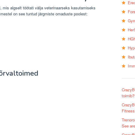
Erec
, mis algselt töötati välja veterinaarseks kasutamiseks
Fors
mestel on see tuntud järgmiste omaduste poolest:
Gyn
Her
HGH
Hyp
Ibu
Imm
kõrvaltoimed
CrazyBu
toimib?
CrazyBu
Fitness
Trenoro
See are
CrazyBu