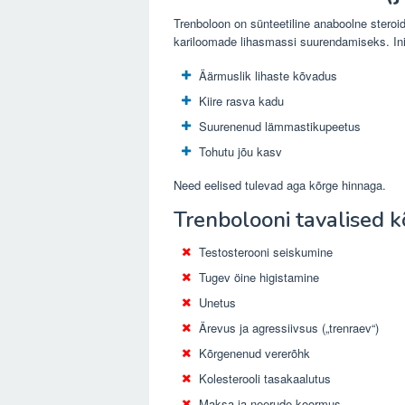
Trenboloon on sünteetiline anaboolne steroid
kariloomade lihasmassi suurendamiseks. Ini
Äärmuslik lihaste kõvadus
Kiire rasva kadu
Suurenenud lämmastikupeetus
Tohutu jõu kasv
Need eelised tulevad aga kõrge hinnaga.
Trenbolooni tavalised 
Testosterooni seiskumine
Tugev öine higistamine
Unetus
Ärevus ja agressiivsus („trenraev“)
Kõrgenenud vererõhk
Kolesterooli tasakaalutus
Maksa ja neerude koormus