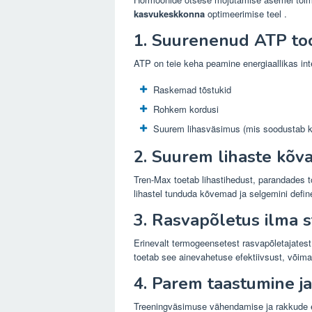
kasvukeskkonna
optimeerimise teel .
1. Suurenenud ATP to
ATP on teie keha peamine energiaallikas int
Raskemad tõstukid
Rohkem kordusi
Suurem lihasväsimus (mis soodustab 
2. Suurem lihaste kõva
Tren-Max toetab lihastihedust, parandades t
lihastel tunduda kõvemad ja selgemini define
3. Rasvapõletus ilma s
Erinevalt termogeensetest rasvapõletajatest 
toetab see ainevahetuse efektiivsust, võima
4. Parem taastumine j
Treeningväsimuse vähendamise ja rakkude e