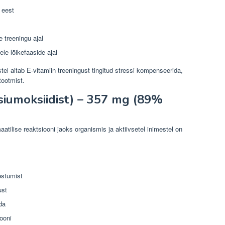
 eest
e treeningu ajal
le lõikefaaside ajal
stel
aitab E-vitamiin treeningust tingitud stressi kompenseerida,
tootmist.
umoksiidist) – 357 mg (89%
ilise reaktsiooni jaoks organismis ja aktiivsetel inimestel on
estumist
ust
da
ooni