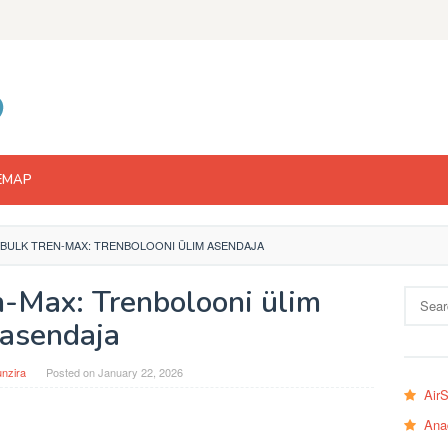
EMAP
BULK TREN-MAX: TRENBOLOONI ÜLIM ASENDAJA
n-Max: Trenbolooni ülim
Search
for:
asendaja
nzira
Posted on
January 22, 2026
Air
Ana