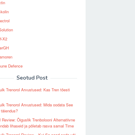
tin
kolin
ectrol
Solution
-X2
erGH
tamoren
une Defence
Seotud Post
lk Trenorol Arvustused: Kas Tren tõesti
lk Trenorol Arvustused: Mida oodata See
 täiendus?
l Review: Õiguslik Trenbolooni Alternatiivne
ndab lihaseid ja põletab rasva samal Time
lk Trenorol Review – Kui Sa saad seda või