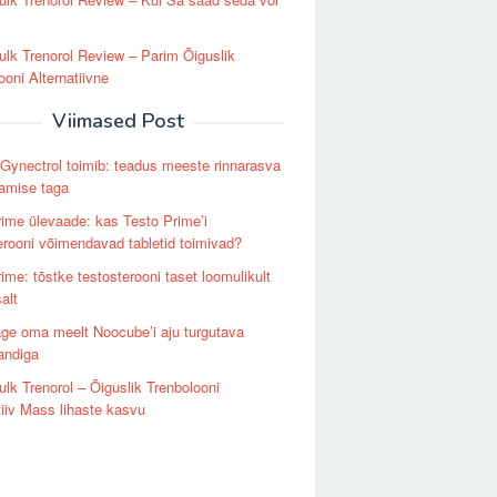
lk Trenorol Review – Parim Õiguslik
ooni Alternatiivne
Viimased Post
Gynectrol toimib: teadus meeste rinnarasva
amise taga
ime ülevaade: kas Testo Prime’i
erooni võimendavad tabletid toimivad?
ime: tõstke testosterooni taset loomulikult
alt
ge oma meelt Noocube’i aju turgutava
sandiga
lk Trenorol – Õiguslik Trenbolooni
tiiv Mass lihaste kasvu