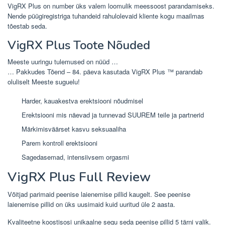
VigRX Plus on number üks valem loomulik meessoost parandamiseks.
Nende püügiregistriga tuhandeid rahulolevaid kliente kogu maailmas
tõestab seda.
VigRX Plus Toote Nõuded
Meeste uuringu tulemused on nüüd …
… Pakkudes Tõend – 84. päeva kasutada VigRX Plus ™ parandab
oluliselt Meeste suguelu!
Harder, kauakestva erektsiooni nõudmisel
Erektsiooni mis näevad ja tunnevad SUUREM teile ja partnerid
Märkimisväärset kasvu seksuaaliha
Parem kontroll erektsiooni
Sagedasemad, intensiivsem orgasmi
VigRX Plus Full Review
Võitjad parimaid peenise laienemise pillid kaugelt. See peenise
laienemise pillid on üks uusimaid kuid uuritud üle 2 aasta.
Kvaliteetne koostisosi unikaalne segu seda peenise pillid 5 tärni valik.