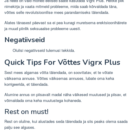
Ja need on vaid mõned eelised saate kasutada Vigrx Plus. Heitke pilk
nimekirja ja vaata mitmeid probleeme, mida saab kõrvaldada täna,
võttes selle revolutsioonilise mees parandamiseks täiendada.
Alates tänasest päevast sa ei pea kunagi muretsema erektsioonihäirete
ja muud piinlik seksuaalse probleeme uuesti.
Negatiivseid
Olulisi negatiivseid tulemusi tekkida.
Quick Tips For Võttes Vigrx Plus
Sest mees algamas võtta täiendada, on soovitatav, et te võtate
väiksema annuse. Võttes väiksemas annuses, lubate oma keha
korrigeerida, et täiendada.
Alumine annus on piisavalt madal näha väikesed muutused ja piisav, et
võimaldada oma keha muutustega kohaneda.
Rest on must!
Rest on oluline, kui alustades seda täiendada ja siis peaks olema saada
palju see alguses.