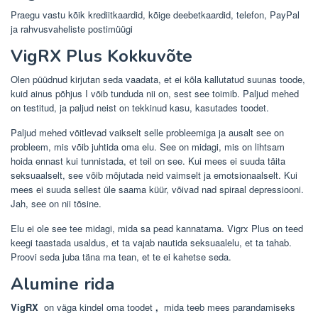
Praegu vastu kõik krediitkaardid, kõige deebetkaardid, telefon, PayPal
ja rahvusvaheliste postimüügi
VigRX Plus Kokkuvõte
Olen püüdnud kirjutan seda vaadata, et ei kõla kallutatud suunas toode,
kuid ainus põhjus I võib tunduda nii on, sest see toimib. Paljud mehed
on testitud, ja paljud neist on tekkinud kasu, kasutades toodet.
Paljud mehed võitlevad vaikselt selle probleemiga ja ausalt see on
probleem, mis võib juhtida oma elu. See on midagi, mis on lihtsam
hoida ennast kui tunnistada, et teil on see. Kui mees ei suuda täita
seksuaalselt, see võib mõjutada neid vaimselt ja emotsionaalselt. Kui
mees ei suuda sellest üle saama küür, võivad nad spiraal depressiooni.
Jah, see on nii tõsine.
Elu ei ole see tee midagi, mida sa pead kannatama. Vigrx Plus on teed
keegi taastada usaldus, et ta vajab nautida seksuaalelu, et ta tahab.
Proovi seda juba täna ma tean, et te ei kahetse seda.
Alumine rida
VigRX
on väga kindel oma toodet
,
mida teeb mees parandamiseks