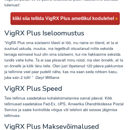
tulemusi!
kliki siia tellida VigRX Plus ametlikul kodulehel
»
VigRX Plus Iseloomustus
“VigRX Plus oma süsteemi tõesti ei töö, mu naine on tõend, et ta ei
suutnud uskuda, muutus, ma tegelikult otsustanud mitte seksida
temaga esimesel kuul olin oma süsteemi, kui me hakkasime seksida
tundis vahe kohe. Ta ei saa piisavalt minu nüüd, ma olen õnnelik, et ta
on õnnelik ja kõik tänu teile. Olen just lõpetanud 120 päeva pakkumise
ja tellimine veel paar pudelit näha, kas ma saan seda rohkem kasu,
juba sain 2 tolli! ”
Daryl Williams
VigRX Plus Speed
Teie tellimus saadetakse kohaletoimetamise samal päeval. Kõik
tellimused saadetakse Fed-Ex, UPS, Ameerika Ühendriikidesse Postal
Service ja saate kontrollida võrgus või telefoni abi seoses jälgimise
tellimuse.
VigRX Plus Maksevõimalused