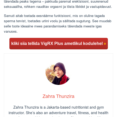
täiendada peaks tegema – pakkuda paremat erektsiooni, suurenenud
seksuaaliha, rohkem nauditav orgasmi ja tõsta libiidot ja vastupidavust.
Samuti aitab toetada eesnäärme funktsiooni, mis on oluline tagada
sperma tervist, toetades uriini voolu ja säilitada sugutung. See muudab
selle toote ideaalne mees parandamiseks täiendada meeste igas
vanuses.
kliki siia tellida VigRX Plus ametlikul kodulehel
»
Zahra Thunzira
Zahra Thunzira is a Jakarta-based nutritionist and gym
instructor. She’s also an adventure travel, fitness, and health