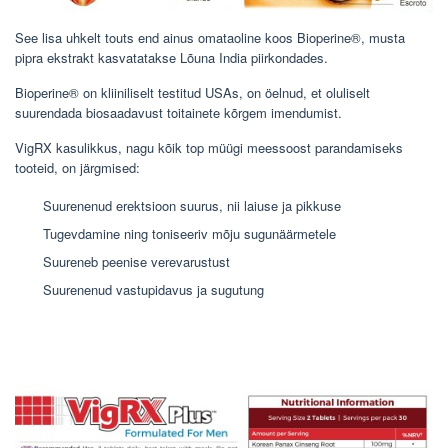
See lisa uhkelt touts end ainus omataoline koos Bioperine®, musta
pipra ekstrakt kasvatatakse Lõuna India piirkondades.
Bioperine® on kliiniliselt testitud USAs, on öelnud, et oluliselt
suurendada biosaadavust toitainete kõrgem imendumist.
VigRX kasulikkus, nagu kõik top müügi meessoost parandamiseks
tooteid, on järgmised:
Suurenenud erektsioon suurus, nii laiuse ja pikkuse
Tugevdamine ning toniseeriv mõju sugunäärmetele
Suureneb peenise verevarustust
Suurenenud vastupidavus ja sugutung