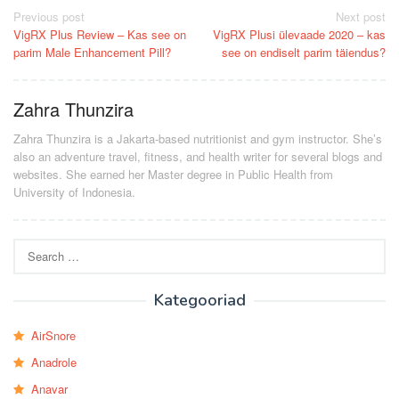
Post
Previous post
Next post
VigRX Plus Review – Kas see on
VigRX Plusi ülevaade 2020 – kas
navigation
parim Male Enhancement Pill?
see on endiselt parim täiendus?
Zahra Thunzira
Zahra Thunzira is a Jakarta-based nutritionist and gym instructor. She’s
also an adventure travel, fitness, and health writer for several blogs and
websites. She earned her Master degree in Public Health from
University of Indonesia.
Search
for:
Kategooriad
AirSnore
Anadrole
Anavar