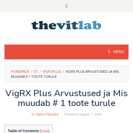
Skip
to
content
MENU
HOMEPAGE
/
ET
/
VIGRXPLUS
/
VIGRX PLUS ARVUSTUSED JA MIS
MUUDAB # 1 TOOTE TURULE
VigRX Plus Arvustused ja Mis
muudab # 1 toote turule
By
Zahra Thunzira
Posted on
August 7, 2020
Table of Contents
[
show
]