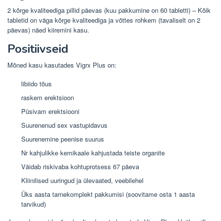
2 kõrge kvaliteediga pillid päevas (kuu pakkumine on 60 tabletti) – Kõik
tabletid on väga kõrge kvaliteediga ja võttes rohkem (tavaliselt on 2
päevas) näed kiiremini kasu.
Positiivseid
Mõned kasu kasutades Vigrx Plus on:
libiido tõus
raskem erektsioon
Püsivam erektsiooni
Suurenenud sex vastupidavus
Suurenemine peenise suurus
Nr kahjulikke kemikaale kahjustada teiste organite
Väidab riskivaba kohtuprotsess 67 päeva
Kliinilised uuringud ja ülevaated, veebilehel
Üks aasta tarnekomplekt pakkumisi (soovitame osta 1 aasta
tarvikud)