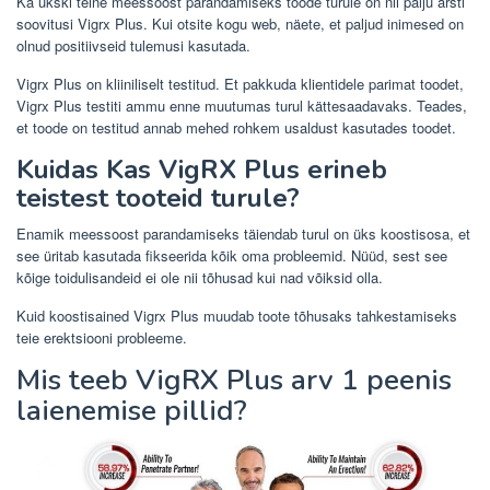
Ka ükski teine ​​meessoost parandamiseks toode turule on nii palju arsti
soovitusi Vigrx Plus. Kui otsite kogu web, näete, et paljud inimesed on
olnud positiivseid tulemusi kasutada.
Vigrx Plus on kliiniliselt testitud. Et pakkuda klientidele parimat toodet,
Vigrx Plus testiti ammu enne muutumas turul kättesaadavaks. Teades,
et toode on testitud annab mehed rohkem usaldust kasutades toodet.
Kuidas Kas VigRX Plus erineb
teistest tooteid turule?
Enamik meessoost parandamiseks täiendab turul on üks koostisosa, et
see üritab kasutada fikseerida kõik oma probleemid. Nüüd, sest see
kõige toidulisandeid ei ole nii tõhusad kui nad võiksid olla.
Kuid koostisained Vigrx Plus muudab toote tõhusaks tahkestamiseks
teie erektsiooni probleeme.
Mis teeb VigRX Plus arv 1 peenis
laienemise pillid?