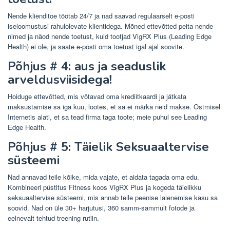
Nende klienditoe töötab 24/7 ja nad saavad regulaarselt e-posti
iseloomustusi rahulolevate klientidega. Mõned ettevõtted peita nende
nimed ja näod nende toetust, kuid tootjad VigRX Plus (Leading Edge
Health) ei ole, ja saate e-posti oma toetust igal ajal soovite.
Põhjus # 4: aus ja seaduslik
arveldusviisidega!
Hoiduge ettevõtted, mis võtavad oma krediitkaardi ja jätkata
maksustamise sa iga kuu, lootes, et sa ei märka neid makse. Ostmisel
Internetis alati, et sa tead firma taga toote; meie puhul see Leading
Edge Health.
Põhjus # 5: Täielik Seksuaaltervise
süsteemi
Nad annavad teile kõike, mida vajate, et aidata tagada oma edu.
Kombineeri püstitus Fitness koos VigRX Plus ja kogeda täielikku
seksuaaltervise süsteemi, mis annab teile peenise laienemise kasu sa
soovid. Nad on üle 30+ harjutusi, 360 samm-sammult fotode ja
eelnevalt tehtud treening rutiin.