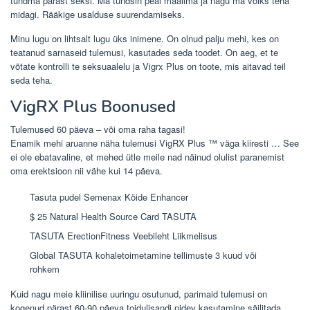
tundma pärast seksi. Ma tundsin peal maailma ja nagu ma võiks teha
midagi. Rääkige usalduse suurendamiseks.
Minu lugu on lihtsalt lugu üks inimene. On olnud palju mehi, kes on
teatanud sarnaseid tulemusi, kasutades seda toodet. On aeg, et te
võtate kontrolli te seksuaalelu ja Vigrx Plus on toote, mis aitavad teil
seda teha.
VigRX Plus Boonused
Tulemused 60 päeva – või oma raha tagasi!
Enamik mehi aruanne näha tulemusi VigRX Plus ™ väga kiiresti … See
ei ole ebatavaline, et mehed ütle meile nad näinud olulist paranemist
oma erektsioon nii vähe kui 14 päeva.
Tasuta pudel Semenax Köide Enhancer
$ 25 Natural Health Source Card TASUTA
TASUTA ErectionFitness Veebileht Liikmelisus
Global TASUTA kohaletoimetamine tellimuste 3 kuud või
rohkem
Kuid nagu meie kliinilise uuringu osutunud, parimaid tulemusi on
kogenud pärast 60-90 päeva toidulisandi pidev kasutamine säilitada