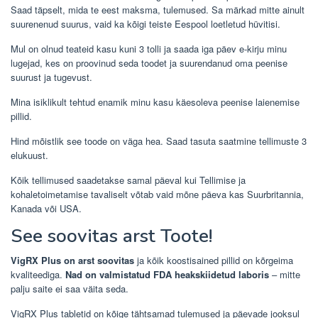
Saad täpselt, mida te eest maksma, tulemused. Sa märkad mitte ainult
suurenenud suurus, vaid ka kõigi teiste Eespool loetletud hüvitisi.
Mul on olnud teateid kasu kuni 3 tolli ja saada iga päev e-kirju minu
lugejad, kes on proovinud seda toodet ja suurendanud oma peenise
suurust ja tugevust.
Mina isiklikult tehtud enamik minu kasu käesoleva peenise laienemise
pillid.
Hind mõistlik see toode on väga hea. Saad tasuta saatmine tellimuste 3
elukuust.
Kõik tellimused saadetakse samal päeval kui Tellimise ja
kohaletoimetamise tavaliselt võtab vaid mõne päeva kas Suurbritannia,
Kanada või USA.
See soovitas arst Toote!
VigRX Plus on arst soovitas
ja kõik koostisained pillid on kõrgeima
kvaliteediga.
Nad on valmistatud FDA heakskiidetud laboris
– mitte
palju saite ei saa väita seda.
VigRX Plus tabletid on kõige tähtsamad tulemused ja päevade jooksul