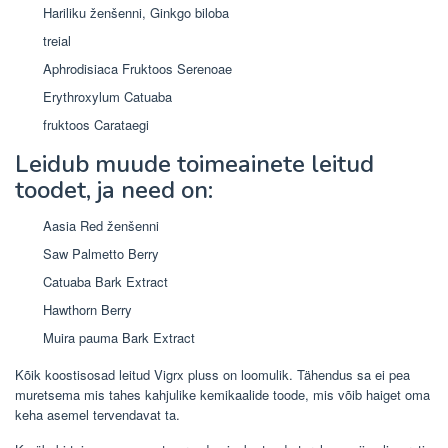
Hariliku ženšenni, Ginkgo biloba
treial
Aphrodisiaca Fruktoos Serenoae
Erythroxylum Catuaba
fruktoos Carataegi
Leidub muude toimeainete leitud
toodet, ja need on:
Aasia Red ženšenni
Saw Palmetto Berry
Catuaba Bark Extract
Hawthorn Berry
Muira pauma Bark Extract
Kõik koostisosad leitud Vigrx pluss on loomulik. Tähendus sa ei pea
muretsema mis tahes kahjulike kemikaalide toode, mis võib haiget oma
keha asemel tervendavat ta.