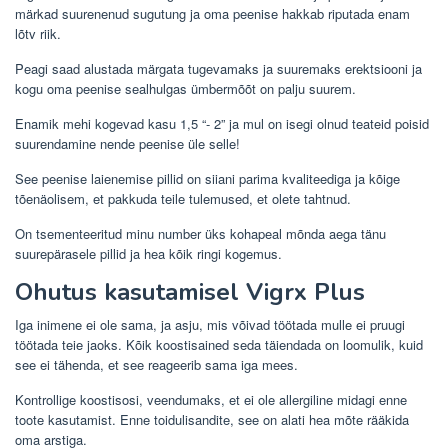
märkad suurenenud sugutung ja oma peenise hakkab riputada enam
lõtv riik.
Peagi saad alustada märgata tugevamaks ja suuremaks erektsiooni ja
kogu oma peenise sealhulgas ümbermõõt on palju suurem.
Enamik mehi kogevad kasu 1,5 “- 2” ja mul on isegi olnud teateid poisid
suurendamine nende peenise üle selle!
See peenise laienemise pillid on siiani parima kvaliteediga ja kõige
tõenäolisem, et pakkuda teile tulemused, et olete tahtnud.
On tsementeeritud minu number üks kohapeal mõnda aega tänu
suurepärasele pillid ja hea kõik ringi kogemus.
Ohutus kasutamisel Vigrx Plus
Iga inimene ei ole sama, ja asju, mis võivad töötada mulle ei pruugi
töötada teie jaoks. Kõik koostisained seda täiendada on loomulik, kuid
see ei tähenda, et see reageerib sama iga mees.
Kontrollige koostisosi, veendumaks, et ei ole allergiline midagi enne
toote kasutamist. Enne toidulisandite, see on alati hea mõte rääkida
oma arstiga.