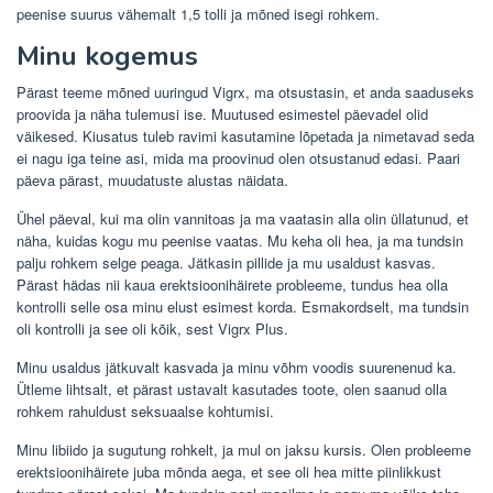
peenise suurus vähemalt 1,5 tolli ja mõned isegi rohkem.
Minu kogemus
Pärast teeme mõned uuringud Vigrx, ma otsustasin, et anda saaduseks
proovida ja näha tulemusi ise. Muutused esimestel päevadel olid
väikesed. Kiusatus tuleb ravimi kasutamine lõpetada ja nimetavad seda
ei nagu iga teine ​​asi, mida ma proovinud olen otsustanud edasi. Paari
päeva pärast, muudatuste alustas näidata.
Ühel päeval, kui ma olin vannitoas ja ma vaatasin alla olin üllatunud, et
näha, kuidas kogu mu peenise vaatas. Mu keha oli hea, ja ma tundsin
palju rohkem selge peaga. Jätkasin pillide ja mu usaldust kasvas.
Pärast hädas nii kaua erektsioonihäirete probleeme, tundus hea olla
kontrolli selle osa minu elust esimest korda. Esmakordselt, ma tundsin
oli kontrolli ja see oli kõik, sest Vigrx Plus.
Minu usaldus jätkuvalt kasvada ja minu võhm voodis suurenenud ka.
Ütleme lihtsalt, et pärast ustavalt kasutades toote, olen saanud olla
rohkem rahuldust seksuaalse kohtumisi.
Minu libiido ja sugutung rohkelt, ja mul on jaksu kursis. Olen probleeme
erektsioonihäirete juba mõnda aega, et see oli hea mitte piinlikkust