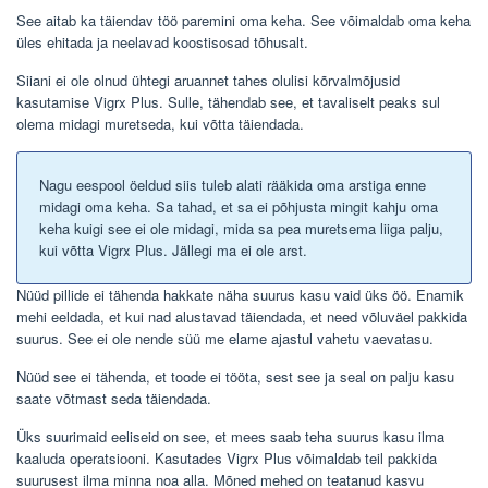
See aitab ka täiendav töö paremini oma keha. See võimaldab oma keha
üles ehitada ja neelavad koostisosad tõhusalt.
Siiani ei ole olnud ühtegi aruannet tahes olulisi kõrvalmõjusid
kasutamise Vigrx Plus. Sulle, tähendab see, et tavaliselt peaks sul
olema midagi muretseda, kui võtta täiendada.
Nagu eespool öeldud siis tuleb alati rääkida oma arstiga enne
midagi oma keha. Sa tahad, et sa ei põhjusta mingit kahju oma
keha kuigi see ei ole midagi, mida sa pea muretsema liiga palju,
kui võtta Vigrx Plus. Jällegi ma ei ole arst.
Nüüd pillide ei tähenda hakkate näha suurus kasu vaid üks öö. Enamik
mehi eeldada, et kui nad alustavad täiendada, et need võluväel pakkida
suurus. See ei ole nende süü me elame ajastul vahetu vaevatasu.
Nüüd see ei tähenda, et toode ei tööta, sest see ja seal on palju kasu
saate võtmast seda täiendada.
Üks suurimaid eeliseid on see, et mees saab teha suurus kasu ilma
kaaluda operatsiooni. Kasutades Vigrx Plus võimaldab teil pakkida
suurusest ilma minna noa alla. Mõned mehed on teatanud kasvu