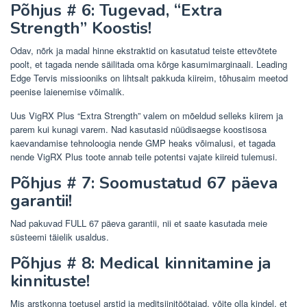
Põhjus # 6: Tugevad, “Extra
Strength” Koostis!
Odav, nõrk ja madal hinne ekstraktid on kasutatud teiste ettevõtete
poolt, et tagada nende säilitada oma kõrge kasumimarginaali. Leading
Edge Tervis missiooniks on lihtsalt pakkuda kiireim, tõhusaim meetod
peenise laienemise võimalik.
Uus VigRX Plus “Extra Strength” valem on mõeldud selleks kiirem ja
parem kui kunagi varem. Nad kasutasid nüüdisaegse koostisosa
kaevandamise tehnoloogia nende GMP heaks võimalusi, et tagada
nende VigRX Plus toote annab teile potentsi vajate kiireid tulemusi.
Põhjus # 7: Soomustatud 67 päeva
garantii!
Nad pakuvad FULL 67 päeva garantii, nii et saate kasutada meie
süsteemi täielik usaldus.
Põhjus # 8: Medical kinnitamine ja
kinnituste!
Mis arstkonna toetusel arstid ja meditsiinitöötajad, võite olla kindel, et