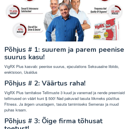
Põhjus # 1: suurem ja parem peenise
suurus kasu!
VigRX Plus kasvab: peenise suurus, ejaculations Seksuaalne libiido,
erektsioon, Usaldus
Põhjus # 2: Väärtus raha!
VigRX Plus tarnitakse Tellimuste 3 kuud ja vanemad ja nende preemiaid
tellimused on väärt kuni $ 500! Nad pakuvad tasuta liikmeks püstitus
Fitness. Ja ärgem unustagem, tasuta tarnimiseks Semenax ja muud
puhas kraam.
Põhjus # 3: Õige firma tõhusat
toetust!