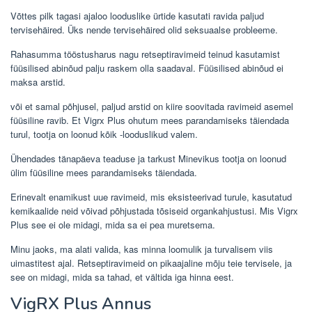
Võttes pilk tagasi ajaloo looduslike ürtide kasutati ravida paljud
tervisehäired. Üks nende tervisehäired olid seksuaalse probleeme.
Rahasumma tööstusharus nagu retseptiravimeid teinud kasutamist
füüsilised abinõud palju raskem olla saadaval. Füüsilised abinõud ei
maksa arstid.
või et samal põhjusel, paljud arstid on kiire soovitada ravimeid asemel
füüsiline ravib. Et Vigrx Plus ohutum mees parandamiseks täiendada
turul, tootja on loonud kõik -looduslikud valem.
Ühendades tänapäeva teaduse ja tarkust Minevikus tootja on loonud
ülim füüsiline mees parandamiseks täiendada.
Erinevalt enamikust uue ravimeid, mis eksisteerivad turule, kasutatud
kemikaalide neid võivad põhjustada tõsiseid organkahjustusi. Mis Vigrx
Plus see ei ole midagi, mida sa ei pea muretsema.
Minu jaoks, ma alati valida, kas minna loomulik ja turvalisem viis
uimastitest ajal. Retseptiravimeid on pikaajaline mõju teie tervisele, ja
see on midagi, mida sa tahad, et vältida iga hinna eest.
VigRX Plus Annus