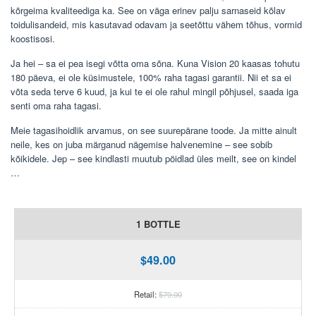
kõrgeima kvaliteediga ka. See on väga erinev palju sarnaseid kõlav
toidulisandeid, mis kasutavad odavam ja seetõttu vähem tõhus, vormid
koostisosi.
Ja hei – sa ei pea isegi võtta oma sõna. Kuna Vision 20 kaasas tohutu
180 päeva, ei ole küsimustele, 100% raha tagasi garantii. Nii et sa ei
võta seda terve 6 kuud, ja kui te ei ole rahul mingil põhjusel, saada iga
senti oma raha tagasi.
Meie tagasihoidlik arvamus, on see suurepärane toode. Ja mitte ainult
neile, kes on juba märganud nägemise halvenemine – see sobib
kõikidele. Jep – see kindlasti muutub pöidlad üles meilt, see on kindel
…
1 BOTTLE
$49.00
Retail:
$79.00