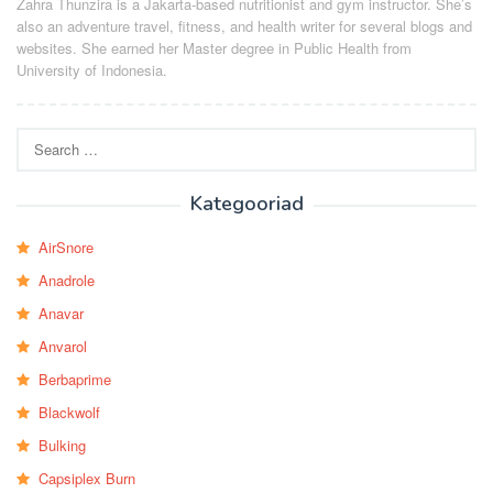
Zahra Thunzira is a Jakarta-based nutritionist and gym instructor. She’s
also an adventure travel, fitness, and health writer for several blogs and
websites. She earned her Master degree in Public Health from
University of Indonesia.
Search
for:
Kategooriad
AirSnore
Anadrole
Anavar
Anvarol
Berbaprime
Blackwolf
Bulking
Capsiplex Burn