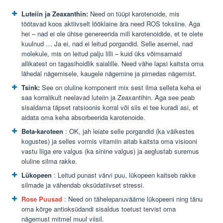
Luteiin ja Zeaxanthin:
Need on tüüpi karotenoide, mis
töötavad koos aktiivselt lööklaine ära need ROS toksiine. Aga
hei – nad ei ole ühise genereerida mill karotenoidide, et te olete
kuulnud … Ja ei, nad ei leitud porgandid. Selle asemel, nad
molekule, mis on leitud palju lilli – kuid üks võimsamaid
allikatest on tagasihoidlik saialille. Need vähe lapsi kaitsta oma
lähedal nägemisele, kaugele nägemine ja pimedas nägemist.
Tsink:
See on oluline komponent mix sest ilma selleta keha ei
saa korralikult neelavad luteiin ja Zeaxantihin. Aga see peab
sisaldama täpset ratsioonis korral või siis ei tee kuradi asi, et
aidata oma keha absorbeerida karotenoide.
Beta-karoteen
: OK, jah leiate selle porgandid (ka väikestes
kogustes) ja selles vormis vitamiin aitab kaitsta oma visiooni
vastu liiga ere valgus (ka sinine valgus) ja aeglustab suremus
oluline silma rakke.
Lükopeen
: Leitud punast värvi puu, lükopeen kaitseb rakke
silmade ja vähendab oksüdatiivset stressi.
Rose Puusad
: Need on tähelepanuväärne lükopeeni ning tänu
oma kõrge antioksüdandi sisaldus toetust tervist oma
nägemust mitmel muul viisil.