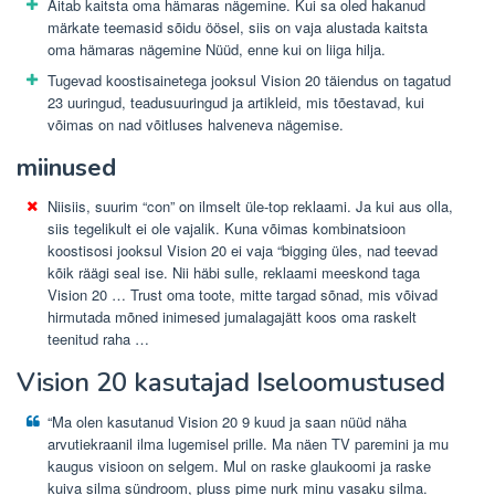
Aitab kaitsta oma hämaras nägemine. Kui sa oled hakanud
märkate teemasid sõidu öösel, siis on vaja alustada kaitsta
oma hämaras nägemine Nüüd, enne kui on liiga hilja.
Tugevad koostisainetega jooksul Vision 20 täiendus on tagatud
23 uuringud, teadusuuringud ja artikleid, mis tõestavad, kui
võimas on nad võitluses halveneva nägemise.
miinused
Niisiis, suurim “con” on ilmselt üle-top reklaami. Ja kui aus olla,
siis tegelikult ei ole vajalik. Kuna võimas kombinatsioon
koostisosi jooksul Vision 20 ei vaja “bigging üles, nad teevad
kõik räägi seal ise. Nii häbi sulle, reklaami meeskond taga
Vision 20 … Trust oma toote, mitte targad sõnad, mis võivad
hirmutada mõned inimesed jumalagajätt koos oma raskelt
teenitud raha …
Vision 20 kasutajad Iseloomustused
“Ma olen kasutanud Vision 20 9 kuud ja saan nüüd näha
arvutiekraanil ilma lugemisel prille. Ma näen TV paremini ja mu
kaugus visioon on selgem. Mul on raske glaukoomi ja raske
kuiva silma sündroom, pluss pime nurk minu vasaku silma.