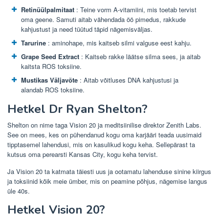
Retinüülpalmitaat
: Teine vorm A-vitamiini, mis toetab tervist
oma geene. Samuti aitab vähendada öö pimedus, rakkude
kahjustust ja need tüütud täpid nägemisväljas.
Tarurine
: aminohape, mis kaitseb silmi valguse eest kahju.
Grape Seed Extract
: Kaitseb rakke läätse silma sees, ja aitab
kaitsta ROS toksiine.
Mustikas Väljavõte
: Aitab võitluses DNA kahjustusi ja
alandab ROS toksiine.
Hetkel Dr Ryan Shelton?
Shelton on nime taga Vision 20 ja meditsiinilise direktor Zenith Labs.
See on mees, kes on pühendanud kogu oma karjääri teada uusimaid
tipptasemel lahendusi, mis on kasulikud kogu keha. Sellepärast ta
kutsus oma perearsti Kansas City, kogu keha tervist.
Ja Vision 20 ta katmata täiesti uus ja ootamatu lahenduse sinine kiirgus
ja toksiinid kõik meie ümber, mis on peamine põhjus, nägemise langus
üle 40s.
Hetkel Vision 20?