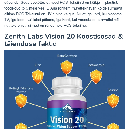
süveneb. Seda seetõttu, et need ROS Toksiinid on kõikjal – plastist,
töödeldud toit, meie vee … Aga rohkem murettekitavalt kõige surmava
allikas ROS Toksiinid on UV sinine valgus. Nii et iga kord, kui vaadata
TV, iga kord, kui tuled põlema, iga kord, kui vaadata oma arvutist või
nutitelefonist, silmad on ründa neid ROS toksiine.
Zenith Labs Vision 20 Koostisosad &
täienduse faktid