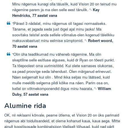
Minu nägemus kunagi olla täiuslik,
kuid Vision 20 on teinud mu
nägemine parem
ja ma olen selle eest tänulik. “-
Kay
Hendricks, 77 aastat vana
“Pärast 3 nädalat, minu nägemus oli tagasi normaalseks.
Täname, et jagada seda just õigel ajal minu jaoks! Ma
soovitaks teistel anda sellele võimalus-olen kogenud
täielikku
maksuvabastust minu eelmise sümptomid.
“-
Robert woord,
70 aastat vana
“Olin üha teadlikumad mu väheneb nägemine. Ma olin
skeptiline selle esitluse alguses, kuid dr Ryan on tõesti punkt.
Ta tõepoolest oma uurimistööd. Kui olete sarnases olukorras,
sa pead proovige seda lahendust. Olen märganud erinevust.
Näen selgemalt kui olin
. Mind ikka seljas mu läätsed, kuid
mulle meeldib selgema pildi kõike ma näen. Parim osa on,
kellel on
võtmekomponendid õigus minu haarata.
“-
William
Duby, 57 aastat vana
Alumine rida
OK, nii reklaami kõrvale, peame ütlema, et Vision 20 on üks parimaid
nägemus abi toidulisandeid, et oleme kohanud kaua, kaua aega. Mitte
ainult koostisosade kombinatsioon tõeliselt tõhusad, kuid nad pärit