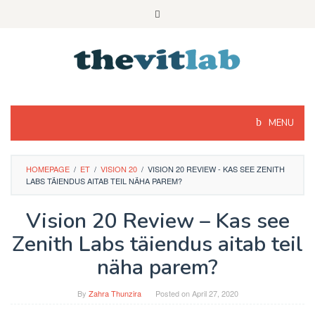
Skip
to
content
MENU
HOMEPAGE
/
ET
/
VISION 20
/
VISION 20 REVIEW - KAS SEE ZENITH
LABS TÄIENDUS AITAB TEIL NÄHA PAREM?
Vision 20 Review – Kas see
Zenith Labs täiendus aitab teil
näha parem?
By
Zahra Thunzira
Posted on
April 27, 2020