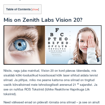
Table of Contents
[
show
]
Mis on Zenith Labs Vision 20?
Niisiis, nagu juba mainitud, Vision 20 on kord päevas täiendada, mis
sisaldab kõiki-looduslikud koostisosad kõik laser sihitud aidata tervist
silmad. Ja põhjus, miks me peame kaitsma oma silmad on tingitud
st
vastik kõrvaltoimed meie tehnoloogiliselt arenenud 21
sajandist. Ja
see on nuhtlus ROS Toksiinid (lühike Reaktiivne Hapnikuga Liik
toksiinid).
Need väikesed emad on pidevalt rünnata oma silmad – ja see on ainult