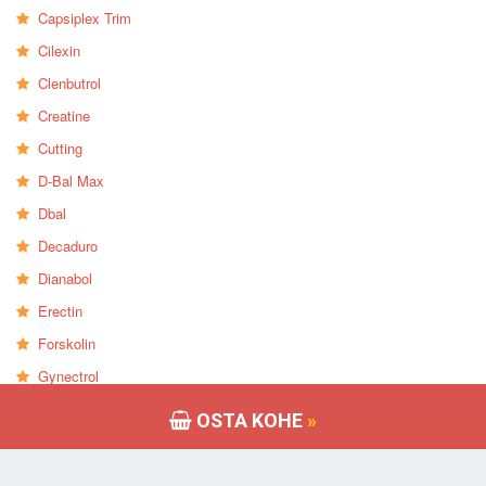
Capsiplex Trim
Cilexin
Clenbutrol
Creatine
Cutting
D-Bal Max
Dbal
Decaduro
Dianabol
Erectin
Forskolin
Gynectrol
HerSolution
OSTA KOHE
»
HGH-X2
HyperGH