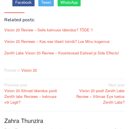
Facebook
Tweet
WhatsApp
Related posts:
Vision 20 Review – Selle kelmuse täiendus? TÕDE !!
Vision 20 Reviews – Kas see tõesti toimib? Loe Minu kogemus
Zenith Labs Vision 20 Review – Koostisosad Eelised ja Side Effects!
Posted in
Vision 20
Post
Previous post
Next post
Vision 20 Silmad täiendus poolt
Vision 20 poolt Zenith Labs
navigation
Zenith labs Reviews – kelmuse
Review – Võimas Eye toetus
või Legit?
Zenith Labs?
Zahra Thunzira