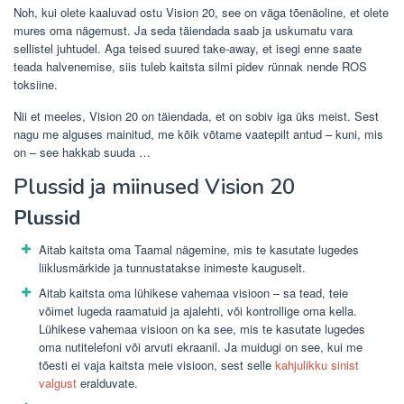
Noh, kui olete kaaluvad ostu Vision 20, see on väga tõenäoline, et olete
mures oma nägemust. Ja seda täiendada saab ja uskumatu vara
sellistel juhtudel. Aga teised suured take-away, et isegi enne saate
teada halvenemise, siis tuleb kaitsta silmi pidev rünnak nende ROS
toksiine.
Nii et meeles, Vision 20 on täiendada, et on sobiv iga üks meist. Sest
nagu me alguses mainitud, me kõik võtame vaatepilt antud – kuni, mis
on – see hakkab suuda …
Plussid ja miinused Vision 20
Plussid
Aitab kaitsta oma Taamal nägemine, mis te kasutate lugedes
liiklusmärkide ja tunnustatakse inimeste kauguselt.
Aitab kaitsta oma lühikese vahemaa visioon – sa tead, teie
võimet lugeda raamatuid ja ajalehti, või kontrollige oma kella.
Lühikese vahemaa visioon on ka see, mis te kasutate lugedes
oma nutitelefoni või arvuti ekraanil. Ja muidugi on see, kui me
tõesti ei vaja kaitsta meie visioon, sest selle
kahjulikku sinist
valgust
eralduvate.