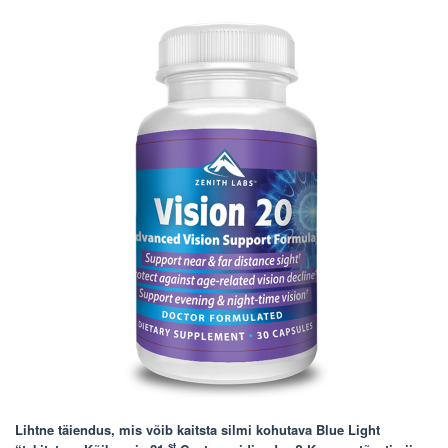
Lihtne täiendus, mis võib kaitsta silmi kohutava Blue Light
st