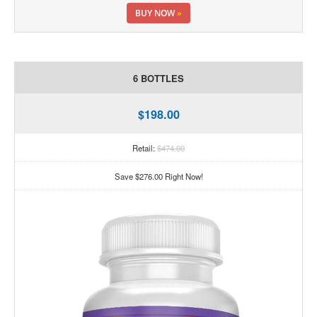
BUY NOW
»
6 BOTTLES
$198.00
Retail:
$474.00
Save $276.00 Right Now!