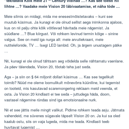
“tekitatava Kõik meie 21
Century vidinad …? Kas see tõesti nii
lihtne …? Vaadake meie Vision 20 läbivaatamise, et näha tõde …
Meie silmis on midagi, mida me enesestmõistetavaks – kuni see
muutub küsimus. Ja kunagi ei ole olnud sellist aega inimkonna ajaloos,
kus on nii palju ohte kõik võitlevad hävitada meie nägemist. Ja
süüdlane …? Blue kiirgust. Või rohkem levinud termin kõige – sinine
valgus. See on meid iga nurga alt: meie arvutiekraani, meie
nutitelefonide, TV … Isegi LED lambid. Oh, ja ärgem unustagem päike
…
Nii, kunagi ei ole olnud tähtsam aeg võidelda selle nähtamatu vaenlane.
Ja päev täiendada, Vision 20, tõotab teha just seda.
Aga – ja siin on $ 64 miljonit dollari küsimus … Kas see tegelikult
toimib? Nüüd me oleme loomulikult mõnevõrra küüniline, kui tegemist
on tooteid, mis kasutavad scaremongering reklaam meid veenda, et
osta. Ja Vision 20 kindlasti ei tee seda – juttudega häda, doom,
vastasel nägemine ründas sind iga emotsionaalne nurk.
Nii et see jättis meile mingit valikut. Pidime rohkem teada asju. Jätmata
vahendeid, me süvenes sügavale täpselt Vision 20 on. Ja kui sa oled
kaalub ostu, siis on vaja lugeda, mida me teada. Kindlasti teeb
huvitavat lugemist …