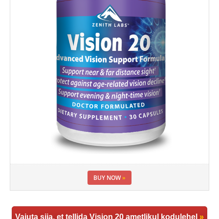
BUY NOW
»
Vajuta siia, et tellida Vision 20 ametlikul kodulehel
»