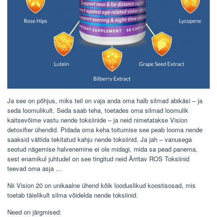
Ja see on põhjus, miks teil on vaja anda oma halb silmad abikäsi – ja
seda loomulikult. Seda saab teha, toetades oma silmad loomulik
kaitsevõime vastu nende toksiinide – ja neid nimetatakse Vision
detoxifier ühendid. Pidada oma keha toitumise see peab looma nende
saaksid vältida tekitatud kahju nende toksiinid. Ja jah – vanusega
seotud nägemise halvenemine ei ole midagi, mida sa pead panema,
sest enamikul juhtudel on see tingitud neid Ärritav ROS Toksiinid
teevad oma asja …
Nii Vision 20 on unikaalne ühend kõik looduslikud koostisosad, mis
toetab täielikult silma võidelda nende toksiinid.
Need on järgmised: