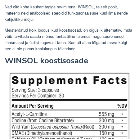
Nad olid kohe kaubamärgiga ravimitena. WINSOL, teiselt poolt,
imiteerib neid anaboolsed steroidid funktsionaalsuse kuid ilma nende
kahjulikku mõju.
Meisterdatud kõik looduslikud koostisosad, on õiguslik alternatiiv, mida
võib tarvitada saada mõned fantastiline tulemusi nagu suurenenud
lihasmassi ja üldist tugevust keha. Samuti aitab lõigatud rasva kuigi
see ei ole puhas kaalulangus täiendada.
WINSOL koostisosade