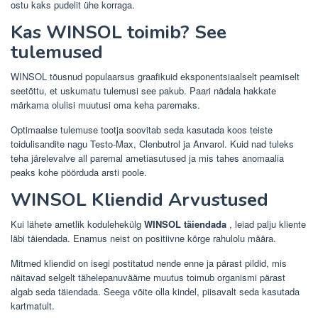
ostu kaks pudelit ühe korraga.
Kas WINSOL toimib? See
tulemused
WINSOL tõusnud populaarsus graafikuid eksponentsiaalselt peamiselt
seetõttu, et uskumatu tulemusi see pakub. Paari nädala hakkate
märkama olulisi muutusi oma keha paremaks.
Optimaalse tulemuse tootja soovitab seda kasutada koos teiste
toidulisandite nagu Testo-Max, Clenbutrol ja Anvarol. Kuid nad tuleks
teha järelevalve all paremal ametiasutused ja mis tahes anomaalia
peaks kohe pöörduda arsti poole.
WINSOL Kliendid Arvustused
Kui lähete ametlik kodulehekülg
WINSOL täiendada
, leiad palju kliente
läbi täiendada. Enamus neist on positiivne kõrge rahulolu määra.
Mitmed kliendid on isegi postitatud nende enne ja pärast pildid, mis
näitavad selgelt tähelepanuväärne muutus toimub organismi pärast
algab seda täiendada. Seega võite olla kindel, piisavalt seda kasutada
kartmatult.