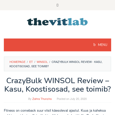
Skip
to
content
MENU
HOMEPAGE
/
ET
/
WINSOL
/
CRAZYBULK WINSOL REVIEW - KASU,
KOOSTISOSAD, SEE TOIMIB?
CrazyBulk WINSOL Review –
Kasu, Koostisosad, see toimib?
By
Zahra Thunzira
Posted on
July 20, 2020
Fitness on comeback suur viisil käesoleval ajastul. Kuus ja kaheksa