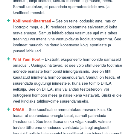
tihedust, lahja lihased, kasulik südame tingimused, neeru.
Samuti usutakse, et parandada spermatosoidide arvu ja
kvaliteedi meestel.
Koliinvesiniktartraati
–
See on teine looduslik aine, mis on
lipotropic mõju, e., Kiirendades põletamine salvestatud keha
rasva energia. Samuti lükkab edasi väsimuse ajal mis tahes
treeningu või intensiivne vastupidavus koolitusprogrammi. See
kvaliteet muudab ihaldatud koostisosa kõigi sportlaste ja
jõusaal lahkujad.
Wild Yam Root
–
Ekstrakt eksponeerib hormoonide sarnaseid
omadusi
.
Uuringud näitavad, et see võib stimuleerida tootmise
mõnede esmaste hormoonid inimorganismis. See on tihti
kasutatud inimkeha hormoonasendusravi. Samuti on teada, et
suurendada sugutungi inimestele, kuna see toimib DHEA
eelkäija. See on DHEA, mis vallandab testosterooni või
östrogeeni hormoon mees ja naise keha vastavalt. Siiski ei ole
veel kindlaks talitlusvõime suurendamiseks.
DMAE
–
See koostisaine ammutatakse rasvane kala. On
teada, et suurendada energia taset, samuti parandada
lihastoonust. See koostisosa on ka väga kasulik vaimse
tervise tõttu oma omadused vahistada ja isegi aeglaselt
tagurpidi ealiste halvenemist kognitiivset funktsiooni aju samuti