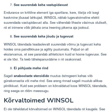
See suurendab keha vastupidavust
Endurance on kriitiline element iga sportlane, kere, tõstja või isegi
keskmine jõusaal lahkujad. WINSOL näitab tugevatoimeline efekti
suurendada vastupidavust alla. See vähendab lihaste väsimus oluliselt,
nii et inimene võib jätkata oma treening pikema aja jooksul.
See suurendab keha jõudu ja tugevust
WINSOL täiendada teadaolevalt suurendab võimu ja tugevust keha
hoides oma paindlikkuse ja agility puutumata. Paljud on all
eksiarvamus, et see parandab athleticism kuid ei hoone tugevuse. See
ei ole tõsi. Ta teeb tähelepanuväärne n nii osakonnad.
Ei põhjusta mehe rind
Sageli
anaboolsete steroidide
muutus östrogeeni kehas viib
günekomastia või mehe rind. See areng rinnad sageli muutub allikas
piinlikkust. Kuid see probleem on kõrvaldatud koos WINSOL täiendada,
ning seega on rõõm meessugu.
Kõrvaltoimed WINSOL
Ei ole täheldatud kõrvaltoimed on WINSOL täiendada nii kaugele. See