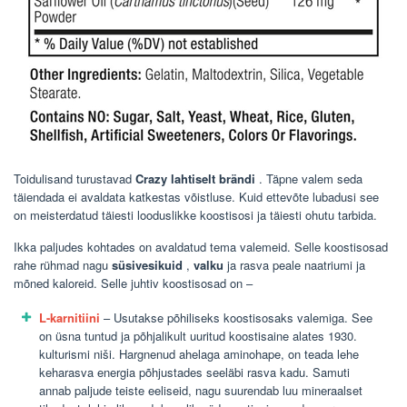
Toidulisand turustavad
Crazy lahtiselt brändi
. Täpne valem seda
täiendada ei avaldata katkestas võistluse. Kuid ettevõte lubadusi see
on meisterdatud täiesti looduslikke koostisosi ja täiesti ohutu tarbida.
Ikka paljudes kohtades on avaldatud tema valemeid. Selle koostisosad
rahe rühmad nagu
süsivesikuid
,
valku
ja rasva peale naatriumi ja
mõned kaloreid. Selle juhtiv koostisosad on –
L-karnitiini
– Usutakse põhiliseks koostisosaks valemiga. See
on üsna tuntud ja põhjalikult uuritud koostisaine alates 1930.
kulturismi niši. Hargnenud ahelaga aminohape, on teada lehe
keharasva energia põhjustades seeläbi rasva kadu. Samuti
annab paljude teiste eeliseid, nagu suurendab luu mineraalset