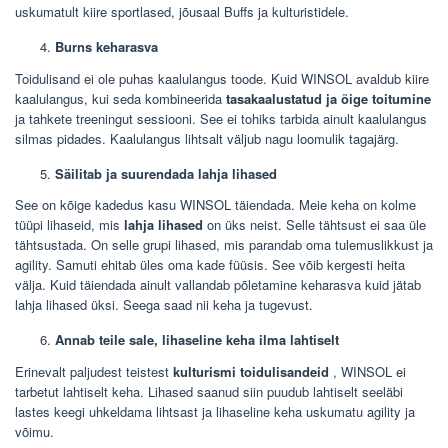
uskumatult kiire sportlased, jõusaal Buffs ja kulturistidele.
Burns keharasva
Toidulisand ei ole puhas kaalulangus toode. Kuid WINSOL avaldub kiire
kaalulangus, kui seda kombineerida
tasakaalustatud ja õige toitumine
ja tahkete treeningut sessiooni. See ei tohiks tarbida ainult kaalulangus
silmas pidades. Kaalulangus lihtsalt väljub nagu loomulik tagajärg.
Säilitab ja suurendada lahja lihased
See on kõige kadedus kasu WINSOL täiendada. Meie keha on kolme
tüüpi lihaseid, mis
lahja lihased
on üks neist. Selle tähtsust ei saa üle
tähtsustada. On selle grupi lihased, mis parandab oma tulemuslikkust ja
agility. Samuti ehitab üles oma kade füüsis. See võib kergesti heita
välja. Kuid täiendada ainult vallandab põletamine keharasva kuid jätab
lahja lihased üksi. Seega saad nii keha ja tugevust.
Annab teile sale, lihaseline keha ilma lahtiselt
Erinevalt paljudest teistest
kulturismi toidulisandeid
, WINSOL ei
tarbetut lahtiselt keha. Lihased saanud siin puudub lahtiselt seeläbi
lastes keegi uhkeldama lihtsast ja lihaseline keha uskumatu agility ja
võimu.