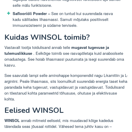
selle mälu funktsioone.
Saflooriõli Powder –
See on tuntud kui suurendada rasva
kadu säilitades lihasmassi. Samuti mõjutaks positiivselt
immuunsüsteemi ja südame tervisele.
Kuidas WINSOL toimib?
Vastavalt tootja toidulisand annab teile
mugavat tugevuse ja
tulemuslikkuse
. Eelkõige toimib see rasvapõletaja kuid anaboolsete
omadustega. See hoiab lihasmassi puutumata ja isegi suurendab oma
kasvu.
See saavutab lampi selle aminohappe komponendid nagu L-karnitiin ja L-
arginiini. Peale lihasmass, siis loomulikult suurendab energia taset keha
parandada keha tugevust, vastupidavust ja vastupidavust. Toidulisand
on tõestanud kohta parameetrid tõhususe, ohutuse ja efektiivsuse
kohta.
Eelised WINSOL
WINSOL
annab mitmeid eeliseid, mis muudavad kõige kadedus
täiendada seas jõusaal rottidel. Vähesed tema juhtiv kasu on –