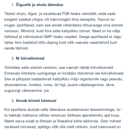
Õiguslik ja ohutu täiendus
Täiesti ohutu, õigus- ja sisaldavad FDA heaks steroidid; seda saab
kergesti saadud võrgus või käsimüügist ilma retseptita. Samuti on
mugav sportlased, sest see annab võrdväärse tõhususega oma steroid
versioon, Winstrol, kuid ilma selle kahjulikku toimet. Need on ka välja
töötatud ja valmistatud GMP heaks seaded. Seega sportlased ei nägu
tahes hirm keelatud tõttu doping kuid võib vaevata naastrehvid kuni
nende täitmist.
Nr kõrvaltoimed
Võrreldes selle steroid versioon, see vaevalt näitab kõrvaltoimeid.
Erinevate kliiniliste uuringutega on kindlaks töövõimet ole kõrvaltoimeid.
See ei põhjusta teadaolevalt kahjulikku mõju organismile nagu peavalu,
oksendamine, iiveldus, turse, öö higi, juuste väljalangemine, akne,
sugutungi vähenemine, jne
Annab kiireid tulemusi
Kui sportlane alustab selle täienduse avaldamisest doseerimisega, ta /
ta hakkab märkama nähtav erinevusi lühikese ajavahemiku ajal kuus.
Näete rasva sulab ja lihtsast ja lihaseline keha tekkimas. Sest mõned
tavalised inimesed, ajalõigu võib olla veidi rohkem, kuid tulemused on