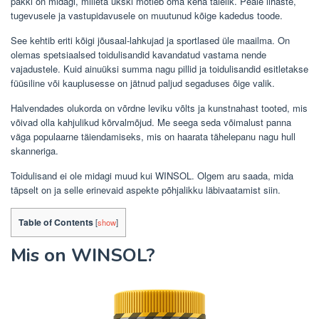
pakki on midagi, milleta ükski mõtleb oma keha täielik. Peale lihaste,
tugevusele ja vastupidavusele on muutunud kõige kadedus toode.
See kehtib eriti kõigi jõusaal-lahkujad ja sportlased üle maailma. On
olemas spetsiaalsed toidulisandid kavandatud vastama nende
vajadustele. Kuid ainuüksi summa nagu pillid ja toidulisandid esitletakse
füüsiline või kauplusesse on jätnud paljud segaduses õige valik.
Halvendades olukorda on võrdne leviku võlts ja kunstnahast tooted, mis
võivad olla kahjulikud kõrvalmõjud. Me seega seda võimalust panna
väga populaarne täiendamiseks, mis on haarata tähelepanu nagu hull
skanneriga.
Toidulisand ei ole midagi muud kui WINSOL. Olgem aru saada, mida
täpselt on ja selle erinevaid aspekte põhjalikku läbivaatamist siin.
Table of Contents
[
show
]
Mis on WINSOL?