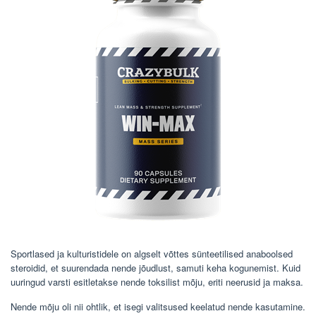
Sportlased ja kulturistidele on algselt võttes sünteetilised anaboolsed
steroidid, et suurendada nende jõudlust, samuti keha kogunemist. Kuid
uuringud varsti esitletakse nende toksilist mõju, eriti neerusid ja maksa.
Nende mõju oli nii ohtlik, et isegi valitsused keelatud nende kasutamine.