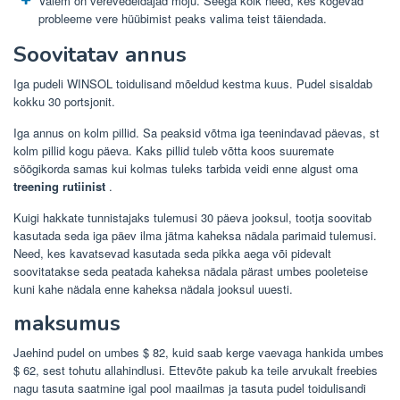
Valem on verevedeldajad mõju. Seega kõik need, kes kogevad
probleeme vere hüübimist peaks valima teist täiendada.
Soovitatav annus
Iga pudeli WINSOL toidulisand mõeldud kestma kuus. Pudel sisaldab
kokku 30 portsjonit.
Iga annus on kolm pillid. Sa peaksid võtma iga teenindavad päevas, st
kolm pillid kogu päeva. Kaks pillid tuleb võtta koos suuremate
söögikorda samas kui kolmas tuleks tarbida veidi enne algust oma
treening rutiinist
.
Kuigi hakkate tunnistajaks tulemusi 30 päeva jooksul, tootja soovitab
kasutada seda iga päev ilma jätma kaheksa nädala parimaid tulemusi.
Need, kes kavatsevad kasutada seda pikka aega või pidevalt
soovitatakse seda peatada kaheksa nädala pärast umbes pooleteise
kuni kahe nädala enne kaheksa nädala jooksul uuesti.
maksumus
Jaehind pudel on umbes $ 82, kuid saab kerge vaevaga hankida umbes
$ 62, sest tohutu allahindlusi. Ettevõte pakub ka teile arvukalt freebies
nagu tasuta saatmine igal pool maailmas ja tasuta pudel toidulisandi