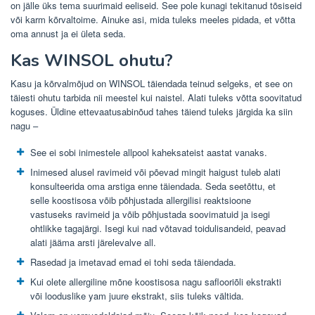
on jälle üks tema suurimaid eeliseid. See pole kunagi tekitanud tõsiseid
või karm kõrvaltoime. Ainuke asi, mida tuleks meeles pidada, et võtta
oma annust ja ei ületa seda.
Kas WINSOL ohutu?
Kasu ja kõrvalmõjud on WINSOL täiendada teinud selgeks, et see on
täiesti ohutu tarbida nii meestel kui naistel. Alati tuleks võtta soovitatud
koguses. Üldine ettevaatusabinõud tahes täiend tuleks järgida ka siin
nagu –
See ei sobi inimestele allpool kaheksateist aastat vanaks.
Inimesed alusel ravimeid või põevad mingit haigust tuleb alati
konsulteerida oma arstiga enne täiendada. Seda seetõttu, et
selle koostisosa võib põhjustada allergilisi reaktsioone
vastuseks ravimeid ja võib põhjustada soovimatuid ja isegi
ohtlikke tagajärgi. Isegi kui nad võtavad toidulisandeid, peavad
alati jääma arsti järelevalve all.
Rasedad ja imetavad emad ei tohi seda täiendada.
Kui olete allergiline mõne koostisosa nagu saflooriõli ekstrakti
või looduslike yam juure ekstrakt, siis tuleks vältida.