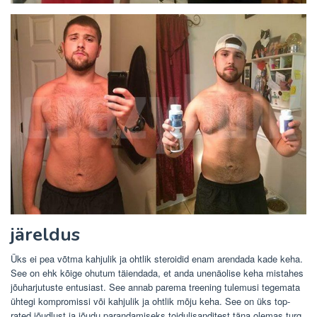
järeldus
Üks ei pea võtma kahjulik ja ohtlik steroidid enam arendada kade keha.
See on ehk kõige ohutum täiendada, et anda unenäolise keha mistahes
jõuharjutuste entusiast. See annab parema treening tulemusi tegemata
ühtegi kompromissi või kahjulik ja ohtlik mõju keha. See on üks top-
rated jõudlust ja jõudu parandamiseks toidulisanditest täna olemas turg.