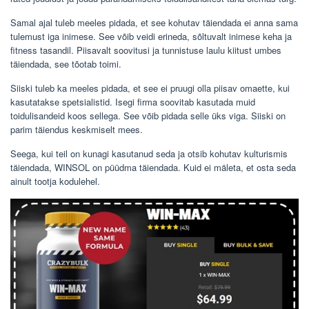
Samal ajal tuleb meeles pidada, et see kohutav täiendada ei anna sama
tulemust iga inimese. See võib veidi erineda, sõltuvalt inimese keha ja
fitness tasandil. Piisavalt soovitusi ja tunnistuse laulu kiitust umbes
täiendada, see tõotab toimi.
Siiski tuleb ka meeles pidada, et see ei pruugi olla piisav omaette, kui
kasutatakse spetsialistid. Isegi firma soovitab kasutada muid
toidulisandeid koos sellega. See võib pidada selle üks viga. Siiski on
parim täiendus keskmiselt mees.
Seega, kui teil on kunagi kasutanud seda ja otsib kohutav kulturismis
täiendada, WINSOL on püüdma täiendada. Kuid ei mäleta, et osta seda
ainult tootja kodulehel.