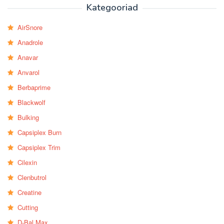
Kategooriad
AirSnore
Anadrole
Anavar
Anvarol
Berbaprime
Blackwolf
Bulking
Capsiplex Burn
Capsiplex Trim
Cilexin
Clenbutrol
Creatine
Cutting
D-Bal Max