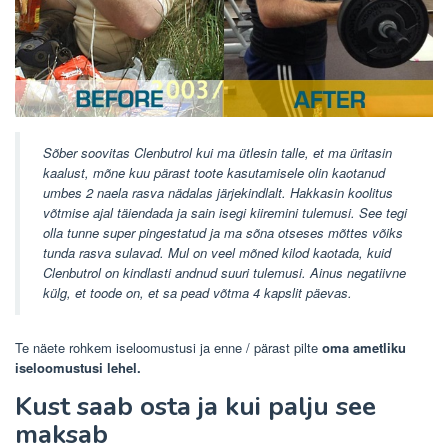
Sõber soovitas Clenbutrol kui ma ütlesin talle, et ma üritasin
kaalust, mõne kuu pärast toote kasutamisele olin kaotanud
umbes 2 naela rasva nädalas järjekindlalt. Hakkasin koolitus
võtmise ajal täiendada ja sain isegi kiiremini tulemusi. See tegi
olla tunne super pingestatud ja ma sõna otseses mõttes võiks
tunda rasva sulavad. Mul on veel mõned kilod kaotada, kuid
Clenbutrol on kindlasti andnud suuri tulemusi. Ainus negatiivne
külg, et toode on, et sa pead võtma 4 kapslit päevas.
Te näete rohkem iseloomustusi ja enne / pärast pilte
oma ametliku
iseloomustusi lehel.
Kust saab osta ja kui palju see
maksab