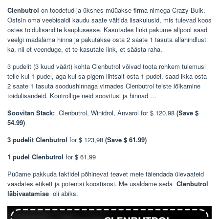
Clenbutrol
on toodetud ja üksnes müüakse firma nimega Crazy Bulk.
Ostsin oma veebisaidi kaudu saate vältida lisakulusid, mis tulevad koos
ostes toidulisandite kauplusesse. Kasutades linki pakume allpool saad
veelgi madalama hinna ja pakutakse osta 2 saate 1 tasuta allahindlust
ka, nii et veenduge, et te kasutate link, et säästa raha.
3 pudelit (3 kuud väärt) kohta Clenbutrol võivad toota rohkem tulemusi
teile kui 1 pudel, aga kui sa pigem lihtsalt osta 1 pudel, saad ikka osta
2 saate 1 tasuta soodushinnaga virnades Clenbutrol teiste lõikamine
toidulisandeid. Kontrollige neid soovitusi ja hinnad …
Soovitan Stack:
Clenbutrol, Winidrol, Anvarol for $ 120,98
(Save $
54.99)
3 pudelit Clenbutrol
for $ 123,98
(Save $ 61.99)
1 pudel Clenbutrol
for $ 61,99
Püüame pakkuda faktidel põhinevat teavet meie täiendada ülevaateid
vaadates etikett ja potentsi koostisosi. Me usaldame seda
Clenbutrol
läbivaatamise
oli abiks.