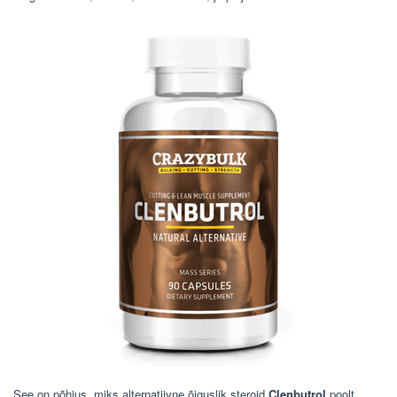
See on põhjus, miks alternatiivne õiguslik steroid
Clenbutrol
poolt