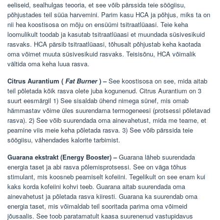
eeliseid, sealhulgas teooria, et see võib pärssida teie söögiisu,
põhjustades teil süüa harvemini. Parim kasu HCA ja põhjus, miks ta on
nii hea koostisosa on mõju on ensüümi tsitraatlüaasi. Teie keha
loomulikult toodab ja kasutab tsitraatlüaasi et muundada süsivesikuid
rasvaks. HCA pärsib tsitraatlüaasi, tõhusalt põhjustab keha kaotada
oma võimet muuta süsivesikuid rasvaks. Teisisõnu, HCA võimalik
vältida oma keha luua rasva.
Citrus Aurantium (
Fat Burner
) –
See koostisosa on see, mida aitab
teil põletada kõik rasva olete juba kogunenud. Citrus Aurantium on 3
suurt eesmärgil 1) See sisaldab ühend nimega sünef, mis omab
hämmastav võime üles suurendama termogeneesi (protsessi põletavad
rasva). 2) See võib suurendada oma ainevahetust, mida me teame, et
peamine viis meie keha põletada rasva. 3) See võib pärssida teie
söögiisu, vähendades kalorite tarbimist.
Guarana ekstrakt (Energy Booster) –
Guarana läheb suurendada
energia taset ja abi rasva põlemisprotsessi. See on väga tõhus
stimulant, mis koosneb peamiselt kofeiini. Tegelikult on see enam kui
kaks korda kofeiini kohvi teeb. Guarana aitab suurendada oma
ainevahetust ja põletada rasva kiiresti. Guarana ka suurendab oma
energia taset, mis võimaldab teil sooritada parima oma võimeid
jõusaalis. See toob paratamatult kaasa suurenenud vastupidavus