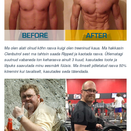
Ma olen alati olnud kõhn rasva kuigi olen treeninud kaua. Ma hakkasin
Clenbutrol sest ma tahtsin saada Ripped ja kaotada rasva. Ütlematagi
suutnud vabaneda ton keharasva ainult 3 kuud, kasutades toote ja
lõpuks saavutada minu eesmärk füüsis. Ma ilmselt põletatud rasva 50%
kiiremini kui tavaliselt, kasutades seda täiendada.