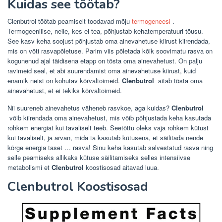
Kuidas see töötab?
Clenbutrol töötab peamiselt toodavad mõju
termogeneesi
.
Termogeenilise, neile, kes ei tea, põhjustab kehatemperatuuri tõusu.
See kasv keha soojust põhjustab oma ainevahetuse kiirust kiirendada,
mis on võti rasvapõletuse. Parim viis põletada kõik soovimatu rasva on
kogunenud ajal täidisena etapp on tõsta oma ainevahetust. On palju
ravimeid seal, et abi suurendamist oma ainevahetuse kiirust, kuid
enamik neist on kohutav kõrvaltoimeid.
Clenbutrol
aitab tõsta oma
ainevahetust, et ei tekiks kõrvaltoimeid.
Nii suureneb ainevahetus väheneb rasvkoe, aga kuidas?
Clenbutrol
võib kiirendada oma ainevahetust, mis võib põhjustada keha kasutada
rohkem energiat kui tavaliselt teeb. Seetõttu oleks vaja rohkem kütust
kui tavaliselt, ja arvan, mida ta kasutab kütusena, et säilitada nende
kõrge energia taset … rasva! Sinu keha kasutab salvestatud rasva ning
selle peamiseks allikaks kütuse säilitamiseks selles intensiivse
metabolismi et
Clenbutrol
koostisosad aitavad luua.
Clenbutrol Koostisosad