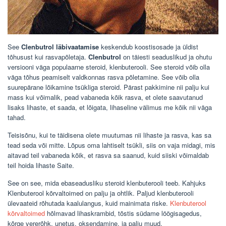
See
Clenbutrol läbivaatamise
keskendub koostisosade ja üldist
tõhusust kui rasvapõletaja.
Clenbutrol
on täiesti seaduslikud ja ohutu
versiooni väga populaarne steroid, klenbuterooli. See steroid võib olla
väga tõhus peamiselt valdkonnas rasva põletamine. See võib olla
suurepärane lõikamine tsükliga steroid. Pärast pakkimine nii palju kui
mass kui võimalik, pead vabaneda kõik rasva, et olete saavutanud
lisaks lihaste, et saada, et lõigata, lihaseline välimus me kõik nii väga
tahad.
Teisisõnu, kui te täidisena olete muutumas nii lihaste ja rasva, kas sa
tead seda või mitte. Lõpus oma lahtiselt tsükli, siis on vaja midagi, mis
aitavad teil vabaneda kõik, et rasva sa saanud, kuid siiski võimaldab
teil hoida lihaste Saite.
See on see, mida ebaseadusliku steroid klenbuterooli teeb. Kahjuks
Klenbuterool kõrvaltoimed
on palju ja ohtlik. Paljud klenbuterooli
ülevaateid rõhutada kaalulangus, kuid mainimata riske.
Klenbuterool
kõrvaltoimed
hõlmavad lihaskrambid, tõstis südame löögisagedus,
kõrge vererõhk, unetus, oksendamine, ja palju muud.