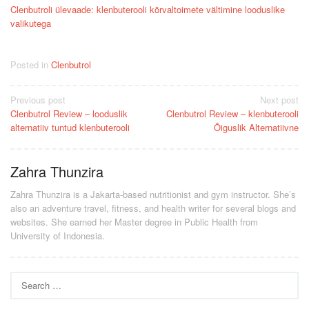
Clenbutroli ülevaade: klenbuterooli kõrvaltoimete vältimine looduslike
valikutega
Posted in
Clenbutrol
Post
Previous post
Next post
Clenbutrol Review – looduslik
Clenbutrol Review – klenbuterooli
navigation
alternatiiv tuntud klenbuterooli
Õiguslik Alternatiivne
Zahra Thunzira
Zahra Thunzira is a Jakarta-based nutritionist and gym instructor. She’s
also an adventure travel, fitness, and health writer for several blogs and
websites. She earned her Master degree in Public Health from
University of Indonesia.
Search
for: