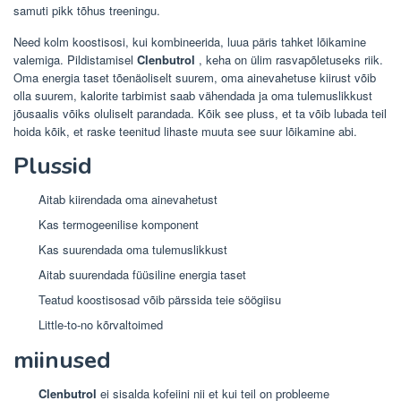
samuti pikk tõhus treeningu.
Need kolm koostisosi, kui kombineerida, luua päris tahket lõikamine
valemiga. Pildistamisel
Clenbutrol
, keha on ülim rasvapõletuseks riik.
Oma energia taset tõenäoliselt suurem, oma ainevahetuse kiirust võib
olla suurem, kalorite tarbimist saab vähendada ja oma tulemuslikkust
jõusaalis võiks oluliselt parandada. Kõik see pluss, et ta võib lubada teil
hoida kõik, et raske teenitud lihaste muuta see suur lõikamine abi.
Plussid
Aitab kiirendada oma ainevahetust
Kas termogeenilise komponent
Kas suurendada oma tulemuslikkust
Aitab suurendada füüsiline energia taset
Teatud koostisosad võib pärssida teie söögiisu
Little-to-no kõrvaltoimed
miinused
Clenbutrol
ei sisalda kofeiini nii et kui teil on probleeme