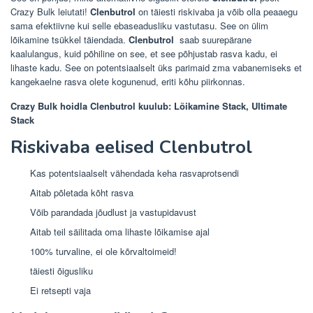
Crazy Bulk leiutati!
Clenbutrol
on täiesti riskivaba ja võib olla peaaegu
sama efektiivne kui selle ebaseadusliku vastutasu. See on ülim
lõikamine tsükkel täiendada.
Clenbutrol
saab suurepärane
kaalulangus, kuid põhiline on see, et see põhjustab rasva kadu, ei
lihaste kadu. See on potentsiaalselt üks parimaid zma vabanemiseks et
kangekaelne rasva olete kogunenud, eriti kõhu piirkonnas.
Crazy Bulk hoidla Clenbutrol kuulub: Lõikamine Stack, Ultimate
Stack
Riskivaba eelised Clenbutrol
Kas potentsiaalselt vähendada keha rasvaprotsendi
Aitab põletada kõht rasva
Võib parandada jõudlust ja vastupidavust
Aitab teil säilitada oma lihaste lõikamise ajal
100% turvaline, ei ole kõrvaltoimeid!
täiesti õigusliku
Ei retsepti vaja