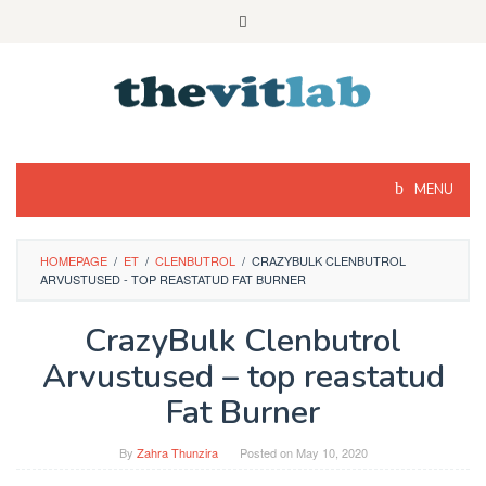
Skip
to
content
MENU
HOMEPAGE
/
ET
/
CLENBUTROL
/
CRAZYBULK CLENBUTROL
ARVUSTUSED - TOP REASTATUD FAT BURNER
CrazyBulk Clenbutrol
Arvustused – top reastatud
Fat Burner
By
Zahra Thunzira
Posted on
May 10, 2020