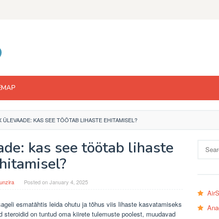
EMAP
X ÜLEVAADE: KAS SEE TÖÖTAB LIHASTE EHITAMISEL?
de: kas see töötab lihaste
Search
for:
hitamisel?
unzira
Posted on
January 4, 2025
Air
 sageli esmatähtis leida ohutu ja tõhus viis lihaste kasvatamiseks
Ana
d steroidid on tuntud oma kiirete tulemuste poolest, muudavad