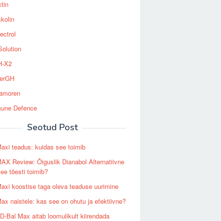
tin
kolin
ectrol
Solution
-X2
erGH
tamoren
une Defence
Seotud Post
axi teadus: kuidas see toimib
AX Review: Õiguslik Dianabol Alternatiivne
ee tõesti toimib?
axi koostise taga oleva teaduse uurimine
ax naistele: kas see on ohutu ja efektiivne?
D-Bal Max aitab loomulikult kiirendada