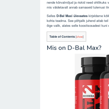
nende kõrvalmõjud ja riskid need ohtlikuks v
mis väidetavalt annab sarnaseid tulemusi il
Selles
D-Bal Maxi ülevaates
kirjeldame kõik
kohta teadma. See põhjalik juhend aitab tei
õige valik, alates selle koostisosadest kuni 
Table of Contents
[
show
]
Mis on D-Bal Max?