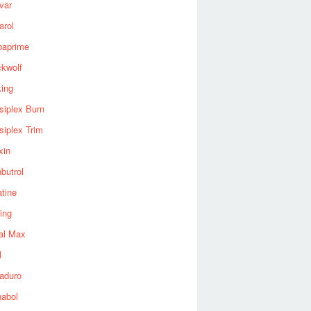
var
arol
baprime
ckwolf
king
siplex Burn
siplex Trim
xin
butrol
tine
ing
al Max
l
aduro
nabol