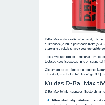
D-Bal Max on looduslik toidulisand, mis on lo
suurendada jõudu ja parandada üldist jõudl
steroidiks”, pakub anaboolsete steroidide ee
Tootja Wolfson Brands, mainekas nimi fitnes
toetatud koostisosadega, mis on suunatud li
Olenemata sellest, kas olete kogenud kulturi
lahendust, mis toetab teie treeningrutiini ja
Kuidas D-Bal Max tö
D-Bal Max toimib, suunates lihaste ehitamise
Tõhustatud valgu süntees
: parandade
intensiivseid treeninguid lihaskoe para