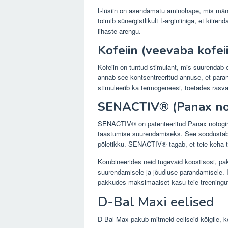
L-lüsiin on asendamatu aminohape, mis mängi
toimib sünergistlikult L-arginiiniga, et kiir
lihaste arengu.
Kofeiin (veevaba kofei
Kofeiin on tuntud stimulant, mis suurendab
annab see kontsentreeritud annuse, et para
stimuleerib ka termogeneesi, toetades rasva 
SENACTIV® (Panax not
SENACTIV® on patenteeritud Panax notogins
taastumise suurendamiseks. See soodustab 
põletikku. SENACTIV® tagab, et teie keha taa
Kombineerides neid tugevaid koostisosi, pa
suurendamisele ja jõudluse parandamisele. Ig
pakkudes maksimaalset kasu teie treening
D-Bal Maxi eelised
D-Bal Max pakub mitmeid eeliseid kõigile, ke