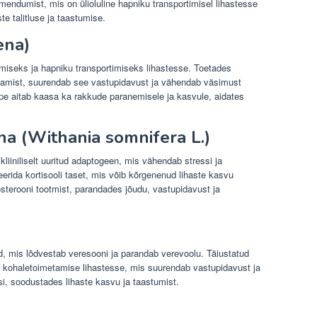
mendumist, mis on ülioluline hapniku transportimisel lihastesse
te talitluse ja taastumise.
ena)
tmiseks ja hapniku transportimiseks lihastesse. Toetades
etamist, suurendab see vastupidavust ja vähendab väsimust
ape aitab kaasa ka rakkude paranemisele ja kasvule, aidates
 (Withania somnifera L.)
iniliselt uuritud adaptogeen, mis vähendab stressi ja
leerida kortisooli taset, mis võib kõrgenenud lihaste kasvu
terooni tootmist, parandades jõudu, vastupidavust ja
nd, mis lõdvestab veresooni ja parandab verevoolu. Täiustatud
e kohaletoimetamise lihastesse, mis suurendab vastupidavust ja
esi, soodustades lihaste kasvu ja taastumist.