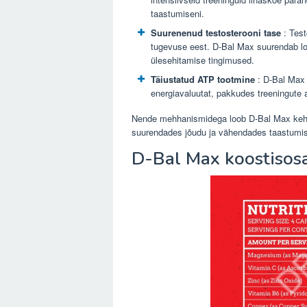
taastumiseni.
Suurenenud testosterooni tase
: Test
tugevuse eest. D-Bal Max suurendab loo
ülesehitamise tingimused.
Täiustatud ATP tootmine
: D-Bal Max 
energiavaluutat, pakkudes treeningute aj
Nende mehhanismidega loob D-Bal Max keha
suurendades jõudu ja vähendades taastumi
D-Bal Max koostisos