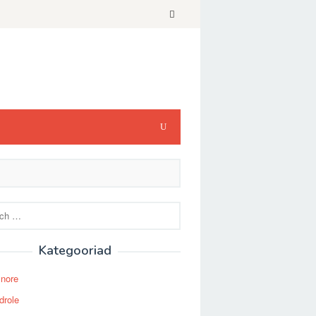
Kategooriad
Snore
drole