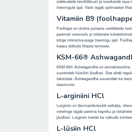
sidekudede terviklikkust ja soodustab raua i
treeningute ajal. Vask tagab optimaalse lihas
Vitamiin B9 (foolhapp
Foolhape on oluline punaste vereliblede too
paremat verevoolu ja toitainete kohaletoim
kõrge intensiivsusega treeningu ajal. Foolh
kaasa üldisele lihaste tervisele.
KSM-66® Ashwagandha
KSM-66® Ashwagandha on esmaklassiline, kli
suurendab füüsilist jõudlust. See aitab regu
takistada. Ashwagandha suurendab ka testos
taastumist.
L-arginiini HCl
L-arginiin on lämmastikoksiidi eelkäija, ühe
vereringe tagab parema hapniku ja toitainet
jõudlust. L-arginiin toetab ka valkude sünte
L-lüsiin HCl