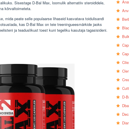
Ana
alikuks. Sisestage D-Bal Max, loomulik alternatiiv steroididele,
ma kõrvaltoimeteta.
Anv
e, mida peate selle populaarse lihaseid kasvatava toidulisandi
Ber
l otsustada, kas D-Bal Max on teie treeningueesmärkide jaoks
Bla
eelisteni ja teaduslikust toest kuni tegeliku kasutaja tagasisideni.
Bul
Cap
Cap
Cile
Clen
Crea
Cutt
D-B
Dba
Dec
Dia