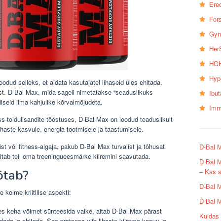
Erec
Fors
Gyn
Her
HGH
Hyp
odud selleks, et aidata kasutajatel lihaseid üles ehitada,
ust. D-Bal Max, mida sageli nimetatakse “seaduslikuks
Ibu
liseid ilma kahjulike kõrvalmõjudeta.
Imm
s-toidulisandite tööstuses, D-Bal Max on loodud teaduslikult
haste kasvule, energia tootmisele ja taastumisele.
st või fitness-algaja, pakub D-Bal Max turvalist ja tõhusat
D-Bal M
 aitab teil oma treeningueesmärke kiiremini saavutada.
D Bal M
– Kas s
ötab?
D-Bal M
 kolme kriitilise aspekti:
D-Bal M
s keha võimet sünteesida valke, aitab D-Bal Max pärast
Kuidas 
ndada ja ehitada. See protsess viib lihaste kiirema kasvu ja