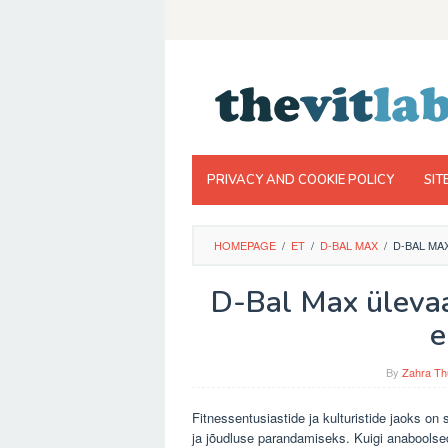
Skip
to
content
PRIVACY AND COOKIE POLICY
SIT
HOMEPAGE
/
ET
/
D-BAL MAX
/
D-BAL MA
D-Bal Max ülevaa
e
By
Zahra Th
Fitnessentusiastide ja kulturistide jaoks on
ja jõudluse parandamiseks. Kuigi anaboolse