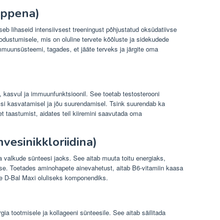
appena)
eb lihaseid intensiivsest treeningust põhjustatud oksüdatiivse
odustumisele, mis on oluline tervete kõõluste ja sidekudede
mmuunsüsteemi, tagades, et jääte terveks ja järgite oma
el, kasvul ja immuunfunktsioonil. See toetab testosterooni
si kasvatamisel ja jõu suurendamisel. Tsink suurendab ka
et taastumist, aidates teil kiiremini saavutada oma
nvesinikkloriidina)
a valkude sünteesi jaoks. See aitab muuta toitu energiaks,
use. Toetades aminohapete ainevahetust, aitab B6-vitamiin kaasa
le D-Bal Maxi oluliseks komponendiks.
a tootmisele ja kollageeni sünteesile. See aitab säilitada