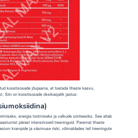
tud koostisosade jõujaama, et toetada lihaste kasvu,
t. Siin on koostisosade üksikasjalik jaotus:
umoksiidina)
erimiseks, energia tootmiseks ja valkude sünteesiks. See aitab
taastumist pärast intensiivseid treeninguid. Paremat lihaste
ium krampide ja väsimuse riski, võimaldades teil treeningute