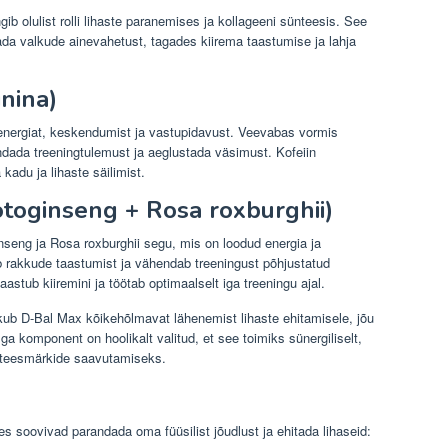
b olulist rolli lihaste paranemises ja kollageeni sünteesis. See
endada valkude ainevahetust, tagades kiirema taastumise ja lahja
inina)
 energiat, keskendumist ja vastupidavust. Veevabas vormis
ndada treeningtulemust ja aeglustada väsimust. Kofeiin
kadu ja lihaste säilimist.
oginseng + Rosa roxburghii)
eng ja Rosa roxburghii segu, mis on loodud energia ja
rakkude taastumist ja vähendab treeningust põhjustatud
stub kiiremini ja töötab optimaalselt iga treeningu ajal.
kub D-Bal Max kõikehõlmavat lähenemist lihaste ehitamisele, jõu
a komponent on hoolikalt valitud, et see toimiks sünergiliselt,
uteesmärkide saavutamiseks.
s soovivad parandada oma füüsilist jõudlust ja ehitada lihaseid: