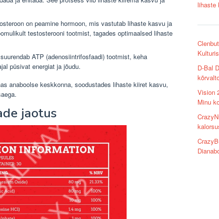
lihaste
osteroon on peamine hormoon, mis vastutab lihaste kasvu ja
mulikult testosterooni tootmist, tagades optimaalsed lihaste
Clenbut
Kulturi
suurendab ATP (adenosiintrifosfaadi) tootmist, keha
al püsivat energiat ja jõudu.
D-Bal D
kõrvalt
s anaboolse keskkonna, soodustades lihaste kiiret kasvu,
Vision 
saega.
Minu k
ade jaotus
CrazyNu
kalorsu
CrazyBu
Dianabo