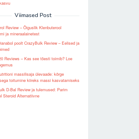
 kasvu
Viimased Post
rol Review – Õiguslik Klenbuterool
smi ja mineraalainetest
ianabol poolt CrazyBulk Review – Eelised ja
oimed
20 Reviews – Kas see tõesti toimib? Loe
ogemus
tritioni massilisaja ülevaade: kõrge
sega toitumine kiireks massi kasvatamiseks
lk D-Bal Review ja tulemused: Parim
l Steroid Alternatiivne