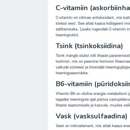
C-vitamiin (askorbiinh
C-vitamiin on võimas antioksüdant, mis kaits
stressi eest. See aitab kaasa kollageeni mo
säilitamiseks. Lisaks tugevdab C-vitamiin i
treeningrutiini.
Tsink (tsinkoksiidina)
Tsink mängib olulist rolli lihaste paranemis
tootmist, mis on peamine hormoon lihasmas
valkude sünteesi ja kiirendab treeningujärgs
treeningueesmärke.
B6-vitamiin (püridoksii
Vitamiin B6 on oluline energia metabolismi j
tagades treeningute ajal püsiva vastupidav
lihaste taastumisele ja kasvule, muutes sel
Vask (vasksulfaadina)
Vask on mikroelement, mis aitab kaasa energi