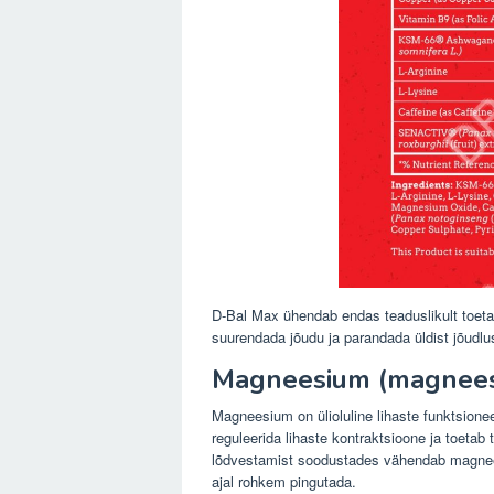
D-Bal Max ühendab endas teaduslikult toeta
suurendada jõudu ja parandada üldist jõudlus
Magneesium (magneesi
Magneesium on ülioluline lihaste funktsione
reguleerida lihaste kontraktsioone ja toetab 
lõdvestamist soodustades vähendab magnees
ajal rohkem pingutada.