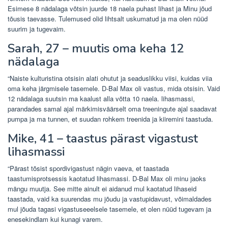
Esimese 8 nädalaga võtsin juurde 18 naela puhast lihast ja Minu jõud
tõusis taevasse. Tulemused olid lihtsalt uskumatud ja ma olen nüüd
suurim ja tugevaim.
Sarah, 27 – muutis oma keha 12
nädalaga
“Naiste kulturistina otsisin alati ohutut ja seaduslikku viisi, kuidas viia
oma keha järgmisele tasemele. D-Bal Max oli vastus, mida otsisin. Vaid
12 nädalaga suutsin ma kaalust alla võtta 10 naela. lihasmassi,
parandades samal ajal märkimisväärselt oma treeningute ajal saadavat
pumpa ja ma tunnen, et suudan rohkem treenida ja kiiremini taastuda.
Mike, 41 – taastus pärast vigastust
lihasmassi
“Pärast tõsist spordivigastust nägin vaeva, et taastada
taastumisprotsessis kaotatud lihasmassi. D-Bal Max oli minu jaoks
mängu muutja. See mitte ainult ei aidanud mul kaotatud lihaseid
taastada, vaid ka suurendas mu jõudu ja vastupidavust, võimaldades
mul jõuda tagasi vigastuseeelsele tasemele, et olen nüüd tugevam ja
enesekindlam kui kunagi varem.