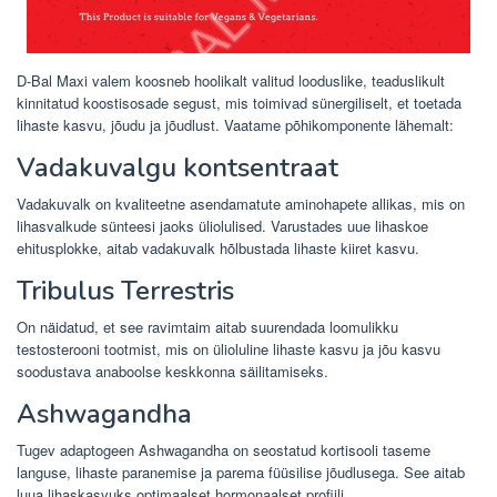
D-Bal Maxi valem koosneb hoolikalt valitud looduslike, teaduslikult
kinnitatud koostisosade segust, mis toimivad sünergiliselt, et toetada
lihaste kasvu, jõudu ja jõudlust. Vaatame põhikomponente lähemalt:
Vadakuvalgu kontsentraat
Vadakuvalk on kvaliteetne asendamatute aminohapete allikas, mis on
lihasvalkude sünteesi jaoks üliolulised. Varustades uue lihaskoe
ehitusplokke, aitab vadakuvalk hõlbustada lihaste kiiret kasvu.
Tribulus Terrestris
On näidatud, et see ravimtaim aitab suurendada loomulikku
testosterooni tootmist, mis on ülioluline lihaste kasvu ja jõu kasvu
soodustava anaboolse keskkonna säilitamiseks.
Ashwagandha
Tugev adaptogeen Ashwagandha on seostatud kortisooli taseme
languse, lihaste paranemise ja parema füüsilise jõudlusega. See aitab
luua lihaskasvuks optimaalset hormonaalset profiili.