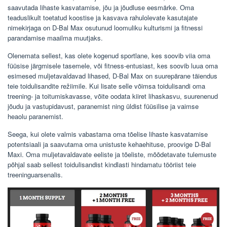
saavutada lihaste kasvatamise, jõu ja jõudluse eesmärke. Oma
teaduslikult toetatud koostise ja kasvava rahulolevate kasutajate
nimekirjaga on D-Bal Max osutunud loomuliku kulturismi ja fitnessi
parandamise maailma muutjaks.
Olenemata sellest, kas olete kogenud sportlane, kes soovib viia oma
füüsise järgmisele tasemele, või fitness-entusiast, kes soovib luua oma
esimesed muljetavaldavad lihased, D-Bal Max on suurepärane täiendus
teie toidulisandite režiimile. Kui lisate selle võimsa toidulisandi oma
treening- ja toitumiskavasse, võite oodata kiiret lihaskasvu, suurenenud
jõudu ja vastupidavust, paranemist ning üldist füüsilise ja vaimse
heaolu paranemist.
Seega, kui olete valmis vabastama oma tõelise lihaste kasvatamise
potentsiaali ja saavutama oma unistuste kehaehituse, proovige D-Bal
Maxi. Oma muljetavaldavate eeliste ja tõeliste, mõõdetavate tulemuste
põhjal saab sellest toidulisandist kindlasti hindamatu tööriist teie
treeninguarsenalis.