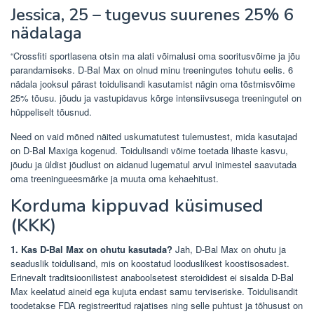
Jessica, 25 – tugevus suurenes 25% 6
nädalaga
“Crossfiti sportlasena otsin ma alati võimalusi oma sooritusvõime ja jõu
parandamiseks. D-Bal Max on olnud minu treeningutes tohutu eelis. 6
nädala jooksul pärast toidulisandi kasutamist nägin oma tõstmisvõime
25% tõusu. jõudu ja vastupidavus kõrge intensiivsusega treeningutel on
hüppeliselt tõusnud.
Need on vaid mõned näited uskumatutest tulemustest, mida kasutajad
on D-Bal Maxiga kogenud. Toidulisandi võime toetada lihaste kasvu,
jõudu ja üldist jõudlust on aidanud lugematul arvul inimestel saavutada
oma treeningueesmärke ja muuta oma kehaehitust.
Korduma kippuvad küsimused
(KKK)
1. Kas D-Bal Max on ohutu kasutada?
Jah, D-Bal Max on ohutu ja
seaduslik toidulisand, mis on koostatud looduslikest koostisosadest.
Erinevalt traditsioonilistest anaboolsetest steroididest ei sisalda D-Bal
Max keelatud aineid ega kujuta endast samu terviseriske. Toidulisandit
toodetakse FDA registreeritud rajatises ning selle puhtust ja tõhusust on