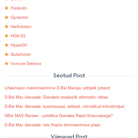
Forskolin
Gynectrol
HerSolution
HGH-X2
HyperGH
Ibutamoren
Immune Defence
Seotud Post
Lihasmassi maksimeerimine D-Bal Maxiga: põhjalik juhend
D-Bal Max ülevaade: Dianaboli seaduslik alternatiiv näitas
D-Bal Max ülevaade: koostisosad, eelised, võimalikud kõrvalmõjud
DBaI MAX Review – juriidilise Dianabol Rapid lihasmassiga?
D-Bal Max ülevaade: teie lihaste domineerimise plaan
Viimased Post