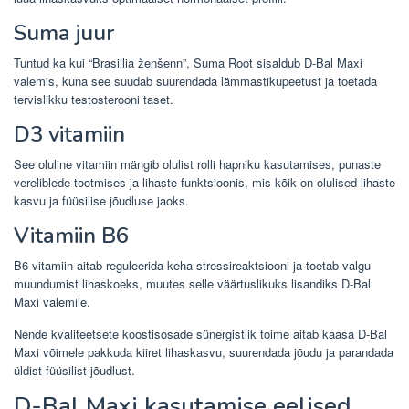
Suma juur
Tuntud ka kui “Brasiilia ženšenn”, Suma Root sisaldub D-Bal Maxi
valemis, kuna see suudab suurendada lämmastikupeetust ja toetada
tervislikku testosterooni taset.
D3 vitamiin
See oluline vitamiin mängib olulist rolli hapniku kasutamises, punaste
vereliblede tootmises ja lihaste funktsioonis, mis kõik on olulised lihaste
kasvu ja füüsilise jõudluse jaoks.
Vitamiin B6
B6-vitamiin aitab reguleerida keha stressireaktsiooni ja toetab valgu
muundumist lihaskoeks, muutes selle väärtuslikuks lisandiks D-Bal
Maxi valemile.
Nende kvaliteetsete koostisosade sünergistlik toime aitab kaasa D-Bal
Maxi võimele pakkuda kiiret lihaskasvu, suurendada jõudu ja parandada
üldist füüsilist jõudlust.
D-Bal Maxi kasutamise eelised