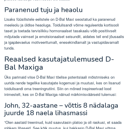
Paranenud tuju ja heaolu
Lisaks füüsilistele eelistele on D-Bal Maxi seostatud ka paranenud
meeleolu ja üldise heaoluga. Toidulisandi võime reguleerida kortisooli
taset ja toetada tervislikku hormonaalset tasakaalu võib positiivselt
mõjutada vaimset ja emotsionaalset seisundit, aidates teil end jõusaalis
ja igapäevaelus motiveeritumalt, enesekindlamalt ja vastupidavamalt
tunda.
Reaalsed kasutajatulemused D-
Bal Maxiga
Üks parimaid viise D-Bal Maxi tõelise potentsiaali mõistmiseks on
uurida nende tegelike kasutajate kogemusi ja muutusi, kes on lisanud
toidulisandi oma treeningrutiini. Siin on mõned inspireerivad lood
inimestelt, kes on D-Bal Maxiga näinud märkimisväärseid tulemusi:
John, 32-aastane – võttis 8 nädalaga
juurde 18 naela lihasmassi
“Olen aastaid treeninud, kuid saavutasin platoo ja oli raskusi, et saada
rohkem lihaseid. See kõik muutus, kui hakkasin D-Bal Maxi võtma.