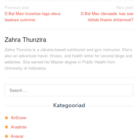
Post
Previous post
Next post
D-Bal Maxi koostise taga oleva
D-Bal Max ülevaade: kas see
navigation
teaduse uurimine
töötab lihaste ehitamisel?
Zahra Thunzira
Zahra Thunzira is a Jakarta-based nutritionist and gym instructor. She’s
also an adventure travel, fitness, and health writer for several blogs and
websites. She earned her Master degree in Public Health from
University of Indonesia.
Search
for:
Kategooriad
AirSnore
Anadrole
Anavar