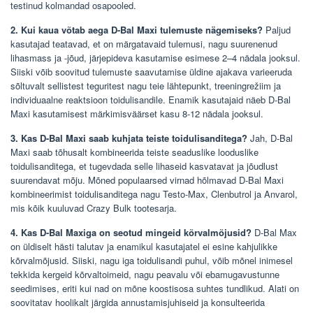
testinud kolmandad osapooled.
2. Kui kaua võtab aega D-Bal Maxi tulemuste nägemiseks?
Paljud
kasutajad teatavad, et on märgatavaid tulemusi, nagu suurenenud
lihasmass ja -jõud, järjepideva kasutamise esimese 2–4 nädala jooksul.
Siiski võib soovitud tulemuste saavutamise üldine ajakava varieeruda
sõltuvalt sellistest teguritest nagu teie lähtepunkt, treeningrežiim ja
individuaalne reaktsioon toidulisandile. Enamik kasutajaid näeb D-Bal
Maxi kasutamisest märkimisväärset kasu 8-12 nädala jooksul.
3. Kas D-Bal Maxi saab kuhjata teiste toidulisanditega?
Jah, D-Bal
Maxi saab tõhusalt kombineerida teiste seaduslike looduslike
toidulisanditega, et tugevdada selle lihaseid kasvatavat ja jõudlust
suurendavat mõju. Mõned populaarsed virnad hõlmavad D-Bal Maxi
kombineerimist toidulisanditega nagu Testo-Max, Clenbutrol ja Anvarol,
mis kõik kuuluvad Crazy Bulk tootesarja.
4. Kas D-Bal Maxiga on seotud mingeid kõrvalmõjusid?
D-Bal Max
on üldiselt hästi talutav ja enamikul kasutajatel ei esine kahjulikke
kõrvalmõjusid. Siiski, nagu iga toidulisandi puhul, võib mõnel inimesel
tekkida kergeid kõrvaltoimeid, nagu peavalu või ebamugavustunne
seedimises, eriti kui nad on mõne koostisosa suhtes tundlikud. Alati on
soovitatav hoolikalt järgida annustamisjuhiseid ja konsulteerida