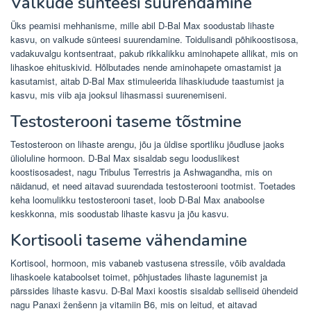
Valkude sünteesi suurendamine
Üks peamisi mehhanisme, mille abil D-Bal Max soodustab lihaste
kasvu, on valkude sünteesi suurendamine. Toidulisandi põhikoostisosa,
vadakuvalgu kontsentraat, pakub rikkalikku aminohapete allikat, mis on
lihaskoe ehituskivid. Hõlbutades nende aminohapete omastamist ja
kasutamist, aitab D-Bal Max stimuleerida lihaskiudude taastumist ja
kasvu, mis viib aja jooksul lihasmassi suurenemiseni.
Testosterooni taseme tõstmine
Testosteroon on lihaste arengu, jõu ja üldise sportliku jõudluse jaoks
ülioluline hormoon. D-Bal Max sisaldab segu looduslikest
koostisosadest, nagu Tribulus Terrestris ja Ashwagandha, mis on
näidanud, et need aitavad suurendada testosterooni tootmist. Toetades
keha loomulikku testosterooni taset, loob D-Bal Max anaboolse
keskkonna, mis soodustab lihaste kasvu ja jõu kasvu.
Kortisooli taseme vähendamine
Kortisool, hormoon, mis vabaneb vastusena stressile, võib avaldada
lihaskoele kataboolset toimet, põhjustades lihaste lagunemist ja
pärssides lihaste kasvu. D-Bal Maxi koostis sisaldab selliseid ühendeid
nagu Panaxi ženšenn ja vitamiin B6, mis on leitud, et aitavad