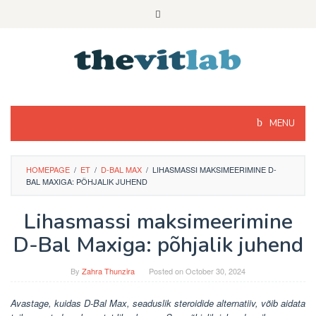
Skip
to
content
MENU
HOMEPAGE
/
ET
/
D-BAL MAX
/
LIHASMASSI MAKSIMEERIMINE D-
BAL MAXIGA: PÕHJALIK JUHEND
Lihasmassi maksimeerimine
D-Bal Maxiga: põhjalik juhend
By
Zahra Thunzira
Posted on
October 30, 2024
Avastage, kuidas D-Bal Max, seaduslik steroidide alternatiiv, võib aidata