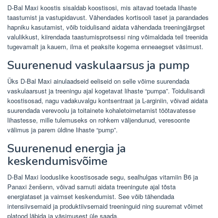
D-Bal Maxi koostis sisaldab koostisosi, mis aitavad toetada lihaste
taastumist ja vastupidavust. Vähendades kortisooli taset ja parandades
hapniku kasutamist, võib toidulisand aidata vähendada treeningjärgset
valulikkust, kiirendada taastumisprotsessi ning võimaldada teil treenida
tugevamalt ja kauem, ilma et peaksite kogema enneaegset väsimust.
Suurenenud vaskulaarsus ja pump
Üks D-Bal Maxi ainulaadseid eeliseid on selle võime suurendada
vaskulaarsust ja treeningu ajal kogetavat lihaste “pumpa”. Toidulisandi
koostisosad, nagu vadakuvalgu kontsentraat ja L-arginiin, võivad aidata
suurendada verevoolu ja toitainete kohaletoimetamist töötavatesse
lihastesse, mille tulemuseks on rohkem väljendunud, veresoonte
välimus ja parem üldine lihaste “pump”.
Suurenenud energia ja
keskendumisvõime
D-Bal Maxi looduslike koostisosade segu, sealhulgas vitamiin B6 ja
Panaxi ženšenn, võivad samuti aidata treeningute ajal tõsta
energiataset ja vaimset keskendumist. See võib tähendada
intensiivsemaid ja produktiivsemaid treeninguid ning suuremat võimet
platood läbida ja väsimusest üle saada.