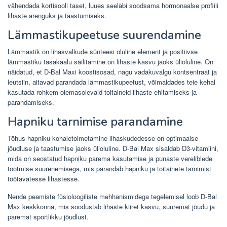
vähendada kortisooli taset, luues seeläbi soodsama hormonaalse profiili
lihaste arenguks ja taastumiseks.
Lämmastikupeetuse suurendamine
Lämmastik on lihasvalkude sünteesi oluline element ja positiivse
lämmastiku tasakaalu säilitamine on lihaste kasvu jaoks ülioluline. On
näidatud, et D-Bal Maxi koostisosad, nagu vadakuvalgu kontsentraat ja
leutsiin, aitavad parandada lämmastikupeetust, võimaldades teie kehal
kasutada rohkem olemasolevaid toitaineid lihaste ehitamiseks ja
parandamiseks.
Hapniku tarnimise parandamine
Tõhus hapniku kohaletoimetamine lihaskudedesse on optimaalse
jõudluse ja taastumise jaoks ülioluline. D-Bal Max sisaldab D3-vitamiini,
mida on seostatud hapniku parema kasutamise ja punaste vereliblede
tootmise suurenemisega, mis parandab hapniku ja toitainete tarnimist
töötavatesse lihastesse.
Nende peamiste füsioloogiliste mehhanismidega tegelemisel loob D-Bal
Max keskkonna, mis soodustab lihaste kiiret kasvu, suuremat jõudu ja
paremat sportlikku jõudlust.