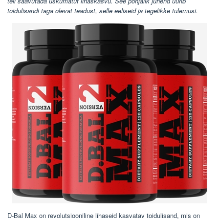
teil saavutada uskumatut lihaskasvu. See põhjalik juhend uurib
toidulisandi taga olevat teadust, selle eeliseid ja tegelikke tulemusi.
D-Bal Max on revolutsiooniline lihaseid kasvatav toidulisand, mis on