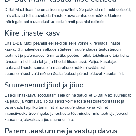
D-Bal Maxi lisamine oma treeningrežiimi võib pakkuda mitmeid eeliseid,
mis aitavad teil saavutada lihaste kasvatamise eesmärke. Uurime
mõningaid selle uuendusliku toidulisandi peamisi eeliseid:
Kiire lihaste kasv
Üks D-Bal Maxi peamisi eeliseid on selle võime kiirendada lihaste
kasvu. Stimuleerides valkude sünteesi, suurendades testosterooni
tootmist ja parandades lämmastiku peetust, aitab toidulisand teie kehal
tõhusamalt ehitada lahjat ja tihedat lihasmassi. Paljud kasutajad
teatavad lihaste suuruse ja määratluse märkimisväärsest
suurenemisest vaid mõne nädala jooksul pärast pidevat kasutamist.
Suurenenud jõud ja jõud
Lisaks lihaskasvu soodustamisele on näidatud, et D-Bal Max suurendab
ka jõudu ja võimsust. Toidulisandi võime tõsta testosterooni taset ja
parandada hapniku tarnimist aitab suurendada keha võimet
intensiivseks treeninguks ja raskuste tõstmiseks, mis toob aja jooksul
kaasa muljetavaldava jõu suurenemise.
Parem taastumine ja vastupidavus