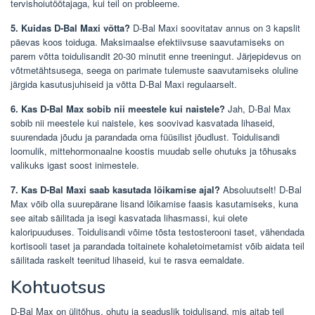
tervishoiutöötajaga, kui teil on probleeme.
5. Kuidas D-Bal Maxi võtta?
D-Bal Maxi soovitatav annus on 3 kapslit
päevas koos toiduga. Maksimaalse efektiivsuse saavutamiseks on
parem võtta toidulisandit 20-30 minutit enne treeningut. Järjepidevus on
võtmetähtsusega, seega on parimate tulemuste saavutamiseks oluline
järgida kasutusjuhiseid ja võtta D-Bal Maxi regulaarselt.
6. Kas D-Bal Max sobib nii meestele kui naistele?
Jah, D-Bal Max
sobib nii meestele kui naistele, kes soovivad kasvatada lihaseid,
suurendada jõudu ja parandada oma füüsilist jõudlust. Toidulisandi
loomulik, mittehormonaalne koostis muudab selle ohutuks ja tõhusaks
valikuks igast soost inimestele.
7. Kas D-Bal Maxi saab kasutada lõikamise ajal?
Absoluutselt! D-Bal
Max võib olla suurepärane lisand lõikamise faasis kasutamiseks, kuna
see aitab säilitada ja isegi kasvatada lihasmassi, kui olete
kaloripuuduses. Toidulisandi võime tõsta testosterooni taset, vähendada
kortisooli taset ja parandada toitainete kohaletoimetamist võib aidata teil
säilitada raskelt teenitud lihaseid, kui te rasva eemaldate.
Kohtuotsus
D-Bal Max on ülitõhus, ohutu ja seaduslik toidulisand, mis aitab teil