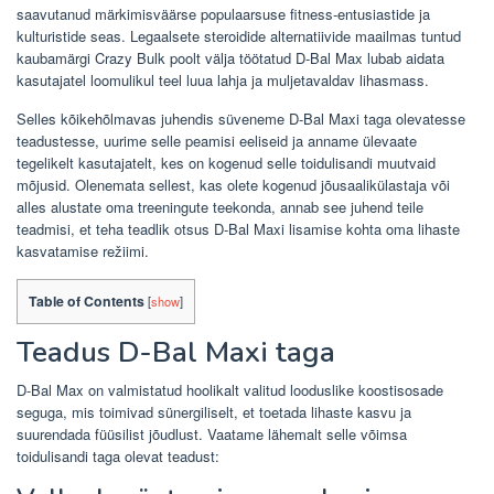
saavutanud märkimisväärse populaarsuse fitness-entusiastide ja
kulturistide seas. Legaalsete steroidide alternatiivide maailmas tuntud
kaubamärgi Crazy Bulk poolt välja töötatud D-Bal Max lubab aidata
kasutajatel loomulikul teel luua lahja ja muljetavaldav lihasmass.
Selles kõikehõlmavas juhendis süveneme D-Bal Maxi taga olevatesse
teadustesse, uurime selle peamisi eeliseid ja anname ülevaate
tegelikelt kasutajatelt, kes on kogenud selle toidulisandi muutvaid
mõjusid. Olenemata sellest, kas olete kogenud jõusaalikülastaja või
alles alustate oma treeningute teekonda, annab see juhend teile
teadmisi, et teha teadlik otsus D-Bal Maxi lisamise kohta oma lihaste
kasvatamise režiimi.
Table of Contents
[
show
]
Teadus D-Bal Maxi taga
D-Bal Max on valmistatud hoolikalt valitud looduslike koostisosade
seguga, mis toimivad sünergiliselt, et toetada lihaste kasvu ja
suurendada füüsilist jõudlust. Vaatame lähemalt selle võimsa
toidulisandi taga olevat teadust: