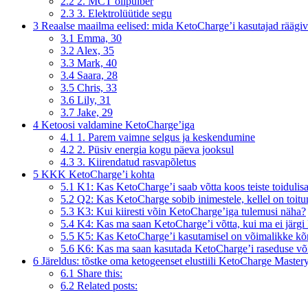
2.2
2. MCT õlipulber
2.3
3. Elektrolüütide segu
3
Reaalse maailma eelised: mida KetoCharge’i kasutajad räägi
3.1
Emma, ​​30
3.2
Alex, 35
3.3
Mark, 40
3.4
Saara, 28
3.5
Chris, 33
3.6
Lily, 31
3.7
Jake, 29
4
Ketoosi valdamine KetoCharge’iga
4.1
1. Parem vaimne selgus ja keskendumine
4.2
2. Püsiv energia kogu päeva jooksul
4.3
3. Kiirendatud rasvapõletus
5
KKK KetoCharge’i kohta
5.1
K1: Kas KetoCharge’i saab võtta koos teiste toidulis
5.2
Q2: Kas KetoCharge sobib inimestele, kellel on toit
5.3
K3: Kui kiiresti võin KetoCharge’iga tulemusi näha?
5.4
K4: Kas ma saan KetoCharge’i võtta, kui ma ei järgi 
5.5
K5: Kas KetoCharge’i kasutamisel on võimalikke kõ
5.6
K6: Kas ma saan kasutada KetoCharge’i raseduse või 
6
Järeldus: tõstke oma ketogeenset elustiili KetoCharge Mastery
6.1
Share this:
6.2
Related posts: