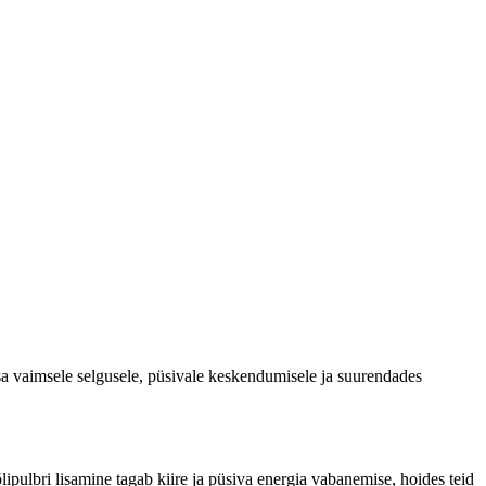
a vaimsele selgusele, püsivale keskendumisele ja suurendades
ulbri lisamine tagab kiire ja püsiva energia vabanemise, hoides teid