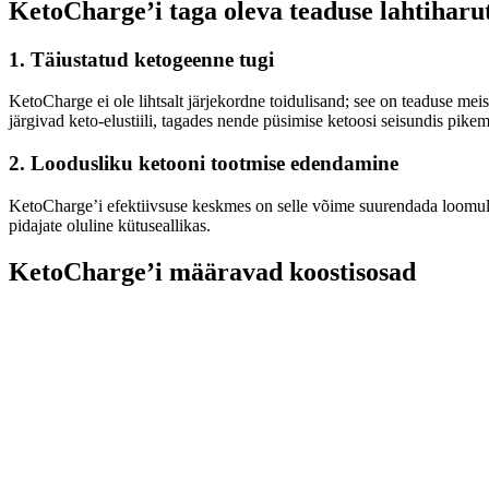
KetoCharge’i taga oleva teaduse lahtihar
1.
Täiustatud ketogeenne tugi
KetoCharge ei ole lihtsalt järjekordne toidulisand; see on teaduse mei
järgivad keto-elustiili, tagades nende püsimise ketoosi seisundis pikem
2.
Loodusliku ketooni tootmise edendamine
KetoCharge’i efektiivsuse keskmes on selle võime suurendada loomuli
pidajate oluline kütuseallikas.
KetoCharge’i määravad koostisosad