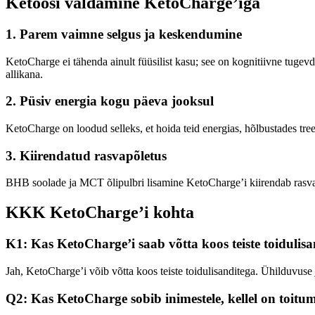
Ketoosi valdamine KetoCharge’iga
1.
Parem vaimne selgus ja keskendumine
KetoCharge ei tähenda ainult füüsilist kasu; see on kognitiivne tugev
allikana.
2.
Püsiv energia kogu päeva jooksul
KetoCharge on loodud selleks, et hoida teid energias, hõlbustades tree
3.
Kiirendatud rasvapõletus
BHB soolade ja MCT õlipulbri lisamine KetoCharge’i kiirendab rasvapõl
KKK KetoCharge’i kohta
K1: Kas KetoCharge’i saab võtta koos teiste toidulis
Jah, KetoCharge’i võib võtta koos teiste toidulisanditega. Ühilduvuse 
Q2: Kas KetoCharge sobib inimestele, kellel on toitu