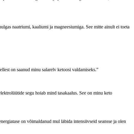
ulgas naatriumi, kaaliumi ja magneesiumiga. See mitte ainult ei toeta
ellest on saanud minu salarelv ketoosi valdamiseks.”
lektrolüütide segu hoiab mind tasakaalus. See on minu keto
nergiatase on võimaldanud mul läbida intensiivseid seansse ja olen