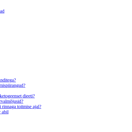
vad
anditega?
umispiirangud?
ketogeenset dieeti?
rvalmõjusid?
rinnaga toitmise ajal?
 abil