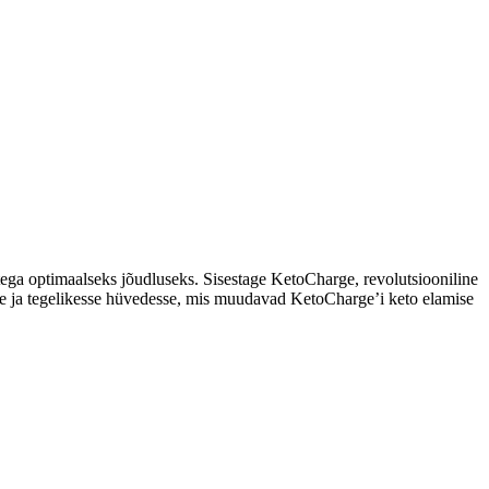
etega optimaalseks jõudluseks. Sisestage KetoCharge, revolutsiooniline
esse ja tegelikesse hüvedesse, mis muudavad KetoCharge’i keto elamise