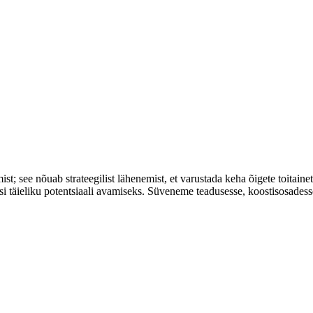
; see nõuab strateegilist lähenemist, et varustada keha õigete toitain
toosi täieliku potentsiaali avamiseks. Süveneme teadusesse, koostisosad