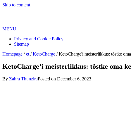
Skip to content
MENU
Privacy and Cookie Policy
Sitemap
Homepage
/
et
/
KetoCharge
/
KetoCharge'i meisterlikkus: tõstke oma 
KetoCharge’i meisterlikkus: tõstke oma ket
By
Zahra Thunzira
Posted on
December 6, 2023