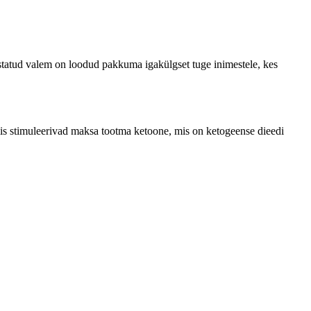
iustatud valem on loodud pakkuma igakülgset tuge inimestele, kes
mis stimuleerivad maksa tootma ketoone, mis on ketogeense dieedi