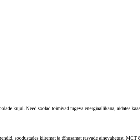
ade kujul. Need soolad toimivad tugeva energiaallikana, aidates kaas
did, soodustades kiiremat ja tõhusamat rasvade ainevahetust. MCT õlip