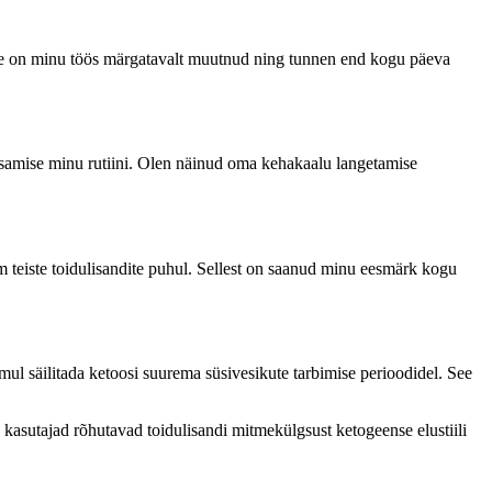
ee on minu töös märgatavalt muutnud ning tunnen end kogu päeva
samise minu rutiini. Olen näinud oma kehakaalu langetamise
 teiste toidulisandite puhul. Sellest on saanud minu eesmärk kogu
l säilitada ketoosi suurema süsivesikute tarbimise perioodidel. See
kasutajad rõhutavad toidulisandi mitmekülgsust ketogeense elustiili