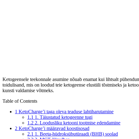
Ketogeensele teekonnale asumine nõuab enamat kui lihtsalt pühendumist
toidulisand, mis on loodud teie ketogeense elustiili tõstmiseks ja ke
kunsti valdamise võtmeks.
Table of Contents
1
KetoCharge’i taga oleva teaduse lahtiharutamine
1.1
1. Täiustatud ketogeenne tugi
1.2
2. Loodusliku ketooni tootmise edendamine
2
KetoCharge’i määravad koostisosad
2.1
1. Beeta-hüdroksübutüraadi (BHB) soolad