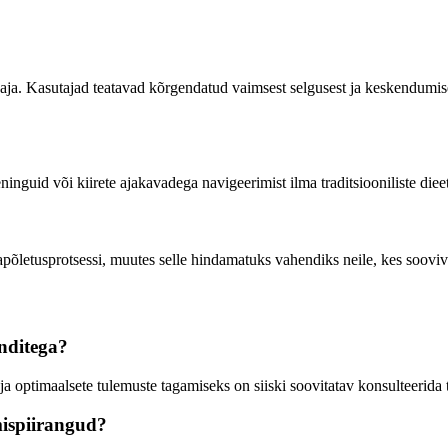
daja. Kasutajad teatavad kõrgendatud vaimsest selgusest ja keskendumis
ninguid või kiirete ajakavadega navigeerimist ilma traditsiooniliste die
etusprotsessi, muutes selle hindamatuks vahendiks neile, kes soovivad k
anditega?
ja optimaalsete tulemuste tagamiseks on siiski soovitatav konsulteerida 
mispiirangud?