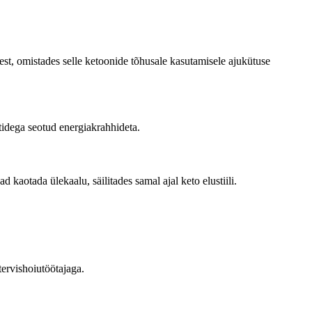
est, omistades selle ketoonide tõhusale kasutamisele ajukütuse
etidega seotud energiakrahhideta.
aotada ülekaalu, säilitades samal ajal keto elustiili.
tervishoiutöötajaga.