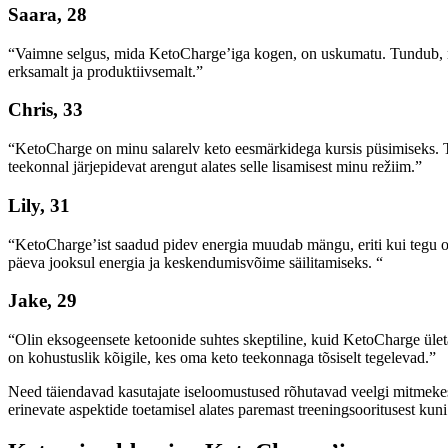
Saara, 28
“Vaimne selgus, mida KetoCharge’iga kogen, on uskumatu. Tundub, n
erksamalt ja produktiivsemalt.”
Chris, 33
“KetoCharge on minu salarelv keto eesmärkidega kursis püsimiseks. 
teekonnal järjepidevat arengut alates selle lisamisest minu režiim.”
Lily, 31
“KetoCharge’ist saadud pidev energia muudab mängu, eriti kui tegu o
päeva jooksul energia ja keskendumisvõime säilitamiseks. “
Jake, 29
“Olin eksogeensete ketoonide suhtes skeptiline, kuid KetoCharge ület
on kohustuslik kõigile, kes oma keto teekonnaga tõsiselt tegelevad.”
Need täiendavad kasutajate iseloomustused rõhutavad veelgi mitmekesi
erinevate aspektide toetamisel alates paremast treeningsooritusest kuni