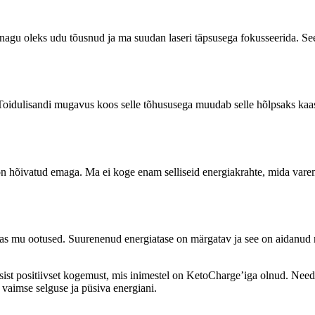
agu oleks udu tõusnud ja ma suudan laseri täpsusega fokusseerida. S
Toidulisandi mugavus koos selle tõhususega muudab selle hõlpsaks kaa
n hõivatud emaga. Ma ei koge enam selliseid energiakrahte, mida varem
as mu ootused. Suurenenud energiatase on märgatav ja see on aidanud mu
st positiivset kogemust, mis inimestel on KetoCharge’iga olnud. Need 
 vaimse selguse ja püsiva energiani.