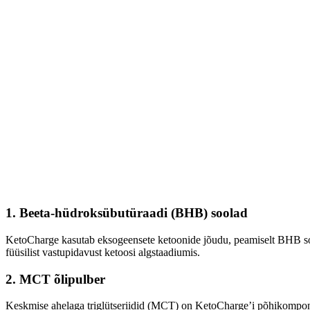
1.
Beeta-hüdroksübutüraadi (BHB) soolad
KetoCharge kasutab eksogeensete ketoonide jõudu, peamiselt BHB sool
füüsilist vastupidavust ketoosi algstaadiumis.
2.
MCT õlipulber
Keskmise ahelaga triglütseriidid (MCT) on KetoCharge’i põhikomponen