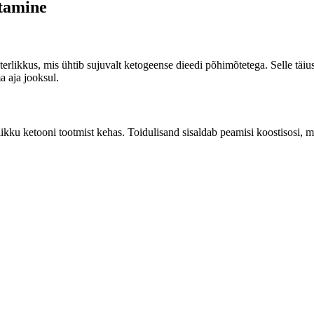
utamine
sterlikkus, mis ühtib sujuvalt ketogeense dieedi põhimõtetega. Selle tä
a aja jooksul.
kku ketooni tootmist kehas. Toidulisand sisaldab peamisi koostisosi, 