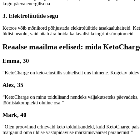
kogu päeva energilisena.
3.
Elektrolüütide segu
Ketoos võib mõnikord põhjustada elektrolüütide tasakaaluhäireid. Keto
üldist heaolu, vaid aitab ära hoida ka tavalisi ketogripi sümptomeid.
Reaalse maailma eelised: mida KetoCharge
Emma, ​​30
“KetoCharge on keto-elustiilis suhteliselt uus inimene. Kogetav pidev
Alex, 35
“KetoCharge on minu toidulisand nendeks väljakutseteks päevadeks, m
tööriistakomplekti oluline osa.”
Mark, 40
“Olen proovinud erinevaid keto toidulisandeid, kuid KetoCharge paist
märganud oma üldise vastupidavuse märkimisväärset paranemist.”