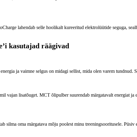
Charge lahendab selle hoolikalt kureeritud elektrolüütide seguga, sealh
’i kasutajad räägivad
 energia ja vaimne selgus on midagi sellist, mida olen varem tundnud. S
il vajan lisatõuget. MCT õlipulber suurendab märgatavalt energiat ja e
ab silma oma märgatava mõju poolest minu treeningsooritusele. Püsiv e