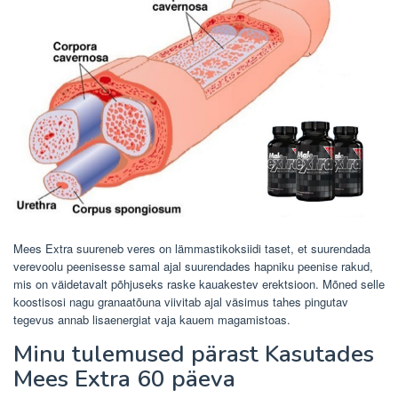
Mees Extra suureneb veres on lämmastikoksiidi taset, et suurendada
verevoolu peenisesse samal ajal suurendades hapniku peenise rakud,
mis on väidetavalt põhjuseks raske kauakestev erektsioon. Mõned selle
koostisosi nagu granaatõuna viivitab ajal väsimus tahes pingutav
tegevus annab lisaenergiat vaja kauem magamistoas.
Minu tulemused pärast Kasutades
Mees Extra 60 päeva