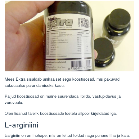
Mees Extra sisaldab unikaalset segu koostisosad, mis pakuvad
seksuaalse parandamiseks kasu.
Paljud koostisosad on maine suurendada libiido, vastupidavus ja
verevoolu.
Olen lisanud täielik koostisosade loetelu allpool kirjeldatud iga.
L-arginiini
L-arginiin on aminohape, mis on leitud toidud nagu punane liha ja kala.