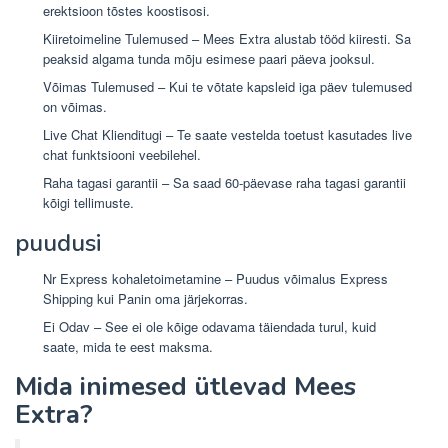
erektsioon tõstes koostisosi.
Kiiretoimeline Tulemused – Mees Extra alustab tööd kiiresti. Sa
peaksid algama tunda mõju esimese paari päeva jooksul.
Võimas Tulemused – Kui te võtate kapsleid iga päev tulemused
on võimas.
Live Chat Klienditugi – Te saate vestelda toetust kasutades live
chat funktsiooni veebilehel.
Raha tagasi garantii – Sa saad 60-päevase raha tagasi garantii
kõigi tellimuste.
puudusi
Nr Express kohaletoimetamine – Puudus võimalus Express
Shipping kui Panin oma järjekorras.
Ei Odav – See ei ole kõige odavama täiendada turul, kuid
saate, mida te eest maksma.
Mida inimesed ütlevad Mees
Extra?