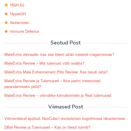
HGH-X2
HyperGH
Ibutamoren
Immune Defence
Seotud Post
MaleExtra ülevaade: kas see tõesti aitab meestel magamistoas?
MaleExtra Review – Mis tulemust võib oodata?
MaleExtra Male Enhancement Pills Review: Kas tasub osta?
MaleExtra Review ja Tulemused – ikka parim meessoost
parandamiseks pillid?
MaleExtra Review – võimalike kõrvaltoimete ja Real tulemused
Viimased Post
Võimendatud ajujõud: NooCube’i revolutsioon kognitiivses täiustamises
DBaI Review ja Tulemused – Kas on tõesti toimib?