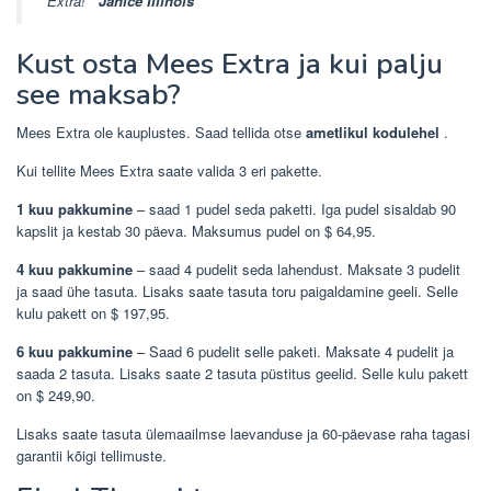
Extra! ”
Janice Illinois
Kust osta Mees Extra ja kui palju
see maksab?
Mees Extra ole kauplustes. Saad tellida otse
ametlikul kodulehel
.
Kui tellite Mees Extra saate valida 3 eri pakette.
1 kuu pakkumine
– saad 1 pudel seda paketti. Iga pudel sisaldab 90
kapslit ja kestab 30 päeva. Maksumus pudel on $ 64,95.
4 kuu pakkumine
– saad 4 pudelit seda lahendust. Maksate 3 pudelit
ja saad ühe tasuta. Lisaks saate tasuta toru paigaldamine geeli. Selle
kulu pakett on $ 197,95.
6 kuu pakkumine
– Saad 6 pudelit selle paketi. Maksate 4 pudelit ja
saada 2 tasuta. Lisaks saate 2 tasuta püstitus geelid. Selle kulu pakett
on $ 249,90.
Lisaks saate tasuta ülemaailmse laevanduse ja 60-päevase raha tagasi
garantii kõigi tellimuste.