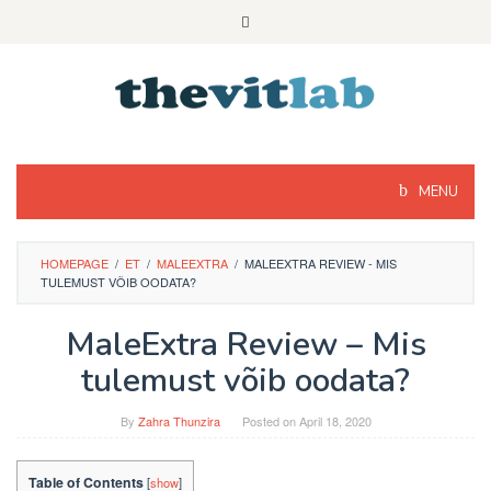
Skip
to
content
MENU
HOMEPAGE
/
ET
/
MALEEXTRA
/
MALEEXTRA REVIEW - MIS
TULEMUST VÕIB OODATA?
MaleExtra Review – Mis
tulemust võib oodata?
By
Zahra Thunzira
Posted on
April 18, 2020
Table of Contents
[
show
]