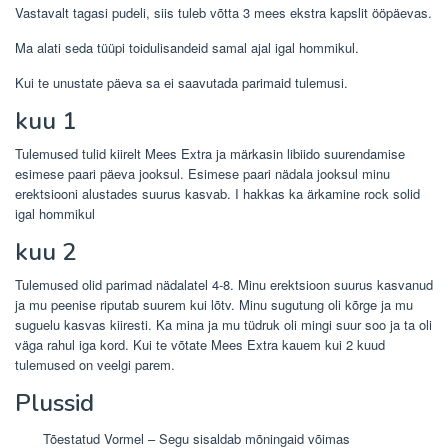
Vastavalt tagasi pudeli, siis tuleb võtta 3 mees ekstra kapslit ööpäevas.
Ma alati seda tüüpi toidulisandeid samal ajal igal hommikul.
Kui te unustate päeva sa ei saavutada parimaid tulemusi.
kuu 1
Tulemused tulid kiirelt Mees Extra ja märkasin libiido suurendamise
esimese paari päeva jooksul. Esimese paari nädala jooksul minu
erektsiooni alustades suurus kasvab. I hakkas ka ärkamine rock solid
igal hommikul
kuu 2
Tulemused olid parimad nädalatel 4-8. Minu erektsioon suurus kasvanud
ja mu peenise riputab suurem kui lõtv. Minu sugutung oli kõrge ja mu
suguelu kasvas kiiresti. Ka mina ja mu tüdruk oli mingi suur soo ja ta oli
väga rahul iga kord. Kui te võtate Mees Extra kauem kui 2 kuud
tulemused on veelgi parem.
Plussid
Tõestatud Vormel – Segu sisaldab mõningaid võimas