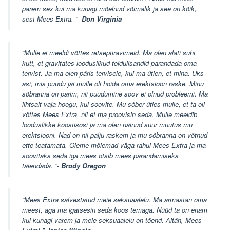
parem sex kui ma kunagi mõelnud võimalik ja see on kõik,
sest Mees Extra. “-
Don Virginia
“Mulle ei meeldi võttes retseptiravimeid. Ma olen alati suht
kutt, et gravitates looduslikud toidulisandid parandada oma
tervist. Ja ma olen päris tervisele, kui ma ütlen, et mina. Üks
asi, mis puudu jäi mulle oli hoida oma erektsioon raske. Minu
sõbranna on parim, nii puudumine soov ei olnud probleemi. Ma
lihtsalt vaja hoogu, kui soovite. Mu sõber ütles mulle, et ta oli
võttes Mees Extra, nii et ma proovisin seda. Mulle meeldib
looduslikke koostisosi ja ma olen näinud suur muutus mu
erektsiooni. Nad on nii palju raskem ja mu sõbranna on võtnud
ette teatamata. Oleme mõlemad väga rahul Mees Extra ja ma
soovitaks seda iga mees otsib mees parandamiseks
täiendada. “-
Brody Oregon
“Mees Extra salvestatud meie seksuaalelu. Ma armastan oma
meest, aga ma igatsesin seda koos temaga. Nüüd ta on enam
kui kunagi varem ja meie seksuaalelu on tõend. Aitäh, Mees