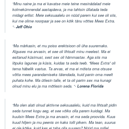
“Minu naine ja ma ei kavatse meie teine mesinädalad meie
kolmekümnendal aastapäeva, ja ma tahtsin üllatada teda
midagi erilist. Meie seksuaalelu on nüüd parem kui see oli siis,
kui me olime noorpaar ja see on kõik tänu võttes Mees Extra.
“-
Jeff Ohio
“Ma märkasin, et mu poiss erektsioon oli üha suuremaks.
Alguses ma arvasin, et see oli lihtsalt minu meelest. Ma ei
esitanud küsimusi, sest sex oli hämmastav. Aga siis ma
lõpuks lagunes ja küsis, kuidas ta seda teeb. “Mees Extra” oli
tema häbelik vastus. Ta arvas, et ma ei mõista oma otsuse
võtta mees parandamiseks täiendada, kuid panin oma meelt
puhata kohe. Ma ütlesin talle, et ta oli parim sex ma kunagi
olnud minu elu ja ma mõtlesin seda. “-
Lorena Florida
“Ma olen alati olnud aktiivne seksuaalelu, kuid ma lihtsalt pidin
seda tunnet kogu aeg, et see võiks olla parem kuidagi. Ma
kuulsin Mees Extra ja ma arvasin, et ma seda proovida. Kuus
kuud hiljem ja mu peenis on kaks tolli pikem. Ma tean, suurus
ei ole kõike, kuid kes ei taha olla suurem? Nüüd ma millel