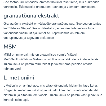
See töötab, suurendades lämmastikoksiidi taset keha, mis suurendab
verevoolu. Tulemuseks on suurem, raskem ja võimsam erektsiooni.
granaatõuna ekstrakt
Granaatõuna ekstrakt on väljavõte granaatõuna puu. See puu on tuntud
kui “Natures Viagra” See on tõestatud, et suurendada verevoolu ja
vähendada väsimust ajal kehalise. Lõpptulemus on rohkem
vastupidavust ja tugevam erektsioon
MSM
MSM on mineraal, mis on orgaanilises vormis Väävel.
Metüülsulfonüülrühm Metaan on oluline oma rakkude ja kudede tervist.
Tulemuseks on parem raku tervist ja võimet oma peenise omada
rohkem verd.
L-metioniini
L-Metioniin on aminohape, mis aitab vähendada histamiini tase keha.
Kõrge histamiini teeb sind orgasmi palju kiiremini. L-metioniini alandab
histamiini ja aitab kauem voodis. Tulemuseks on parem vastupidavus ja
kontrolli seksi ajal.