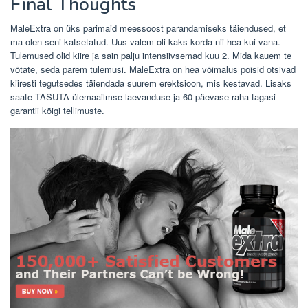
Final Thoughts
MaleExtra on üks parimaid meessoost parandamiseks täiendused, et
ma olen seni katsetatud. Uus valem oli kaks korda nii hea kui vana.
Tulemused olid kiire ja sain palju intensiivsemad kuu 2. Mida kauem te
võtate, seda parem tulemusi. MaleExtra on hea võimalus poisid otsivad
kiiresti tegutsedes täiendada suurem erektsioon, mis kestavad. Lisaks
saate TASUTA ülemaailmse laevanduse ja 60-päevase raha tagasi
garantii kõigi tellimuste.