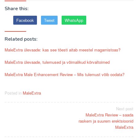
Share this:
Facebook
Tweet
WhatsApp
Related posts:
MaleExtra ülevaade: kas see tõesti aitab meestel magamistoas?
MaleExtra ülevaade, tulemused ja võimalikud kõrvaltoimed
MaleExtra Male Enhancement Review – Mis tulemust võib oodata?
Posted in
MaleExtra
Post
Next post
MaleExtra Review – saada
navigation
raskem ja suurem erektsioonid
MaleExtra