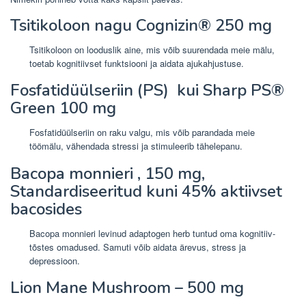
Tsitikoloon
nagu Cognizin®
250 mg
Tsitikoloon on looduslik aine, mis võib suurendada meie mälu,
toetab kognitiivset funktsiooni ja aidata ajukahjustuse.
Fosfatidüülseriin (PS)
kui Sharp PS®
Green
100 mg
Fosfatidüülseriin on raku valgu, mis võib parandada meie
töömälu, vähendada stressi ja stimuleerib tähelepanu.
Bacopa monnieri
,
150 mg,
Standardiseeritud kuni 45% aktiivset
bacosides
Bacopa monnieri levinud adaptogen herb tuntud oma kognitiiv-
tõstes omadused. Samuti võib aidata ärevus, stress ja
depressioon.
Lion Mane Mushroom – 500 mg