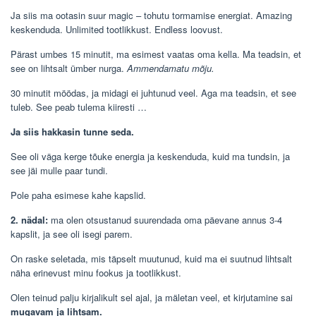
Ja siis ma ootasin suur magic – tohutu tormamise energiat. Amazing
keskenduda. Unlimited tootlikkust. Endless loovust.
Pärast umbes 15 minutit, ma esimest vaatas oma kella. Ma teadsin, et
see on lihtsalt ümber nurga.
Ammendamatu mõju.
30 minutit möödas, ja midagi ei juhtunud veel. Aga ma teadsin, et see
tuleb. See peab tulema kiiresti …
Ja siis hakkasin tunne seda.
See oli väga kerge tõuke energia ja keskenduda, kuid ma tundsin, ja
see jäi mulle paar tundi.
Pole paha esimese kahe kapslid.
2. nädal:
ma olen otsustanud suurendada oma päevane annus 3-4
kapslit, ja see oli isegi parem.
On raske seletada, mis täpselt muutunud, kuid ma ei suutnud lihtsalt
näha erinevust minu fookus ja tootlikkust.
Olen teinud palju kirjalikult sel ajal, ja mäletan veel, et kirjutamine sai
mugavam
ja lihtsam.