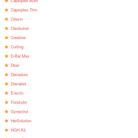
Capsiplex Burn
Capsiplex Trim
Cilexin
Clenbutrol
Creatine
Cutting
D-Bal Max
Dbal
Decaduro
Dianabol
Erectin
Forskolin
Gynectrol
HerSolution
HGH-X2