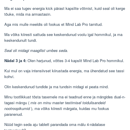
Ma ei saa tugev energia kick pärast kapslite võtmist, kuid seal oli kerge
tõuke, mida ma armastasin.
Aga mis mulle meeldis oli fookus et Mind Lab Pro tarnitud.
Ma võiks kiiresti sattuda see keskendunud voolu igal hommikul, ja ma
keskendunult tundi.
Seal oli midagi maagilist umbes seda.
Nädal 3 ja 4:
Olen harjunud, võttes 3-4 kapslit Mind Lab Pro hommikul.
Kui mul on vaja intensiivset kiirustada energia, ma ühendatud see tassi
kohvi.
Olin keskendunud tundide ja ma tundsin midagi ei peata mind.
Minu tootlikkust tõsta tasemele ma ei teadnud enne ja mängides dual-n-
tagasi mängu (
mis on minu master testimisel toidulisandeid
nootroopikumid
), ma võiks kiiresti märgata, kuidas mu fookus
paranenud.
Nüüd tegin seda aju tablett parandada oma mälu 4-nädalase