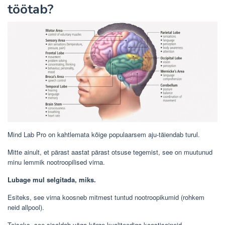
töötab?
Mind Lab Pro on kahtlemata kõige populaarsem aju-täiendab turul.
Mitte ainult, et pärast aastat pärast otsuse tegemist, see on muutunud
minu lemmik nootroopilised virna.
Lubage mul selgitada, miks.
Esiteks, see virna koosneb mitmest tuntud nootroopikumid (rohkem
neid allpool).
Teiseks, see sisaldab väga kõrge kvaliteediga koostisaineid.