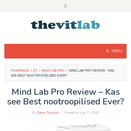
Skip
to
content
MENU
HOMEPAGE
/
ET
/
MIND LAB PRO
/
MIND LAB PRO REVIEW - KAS
SEE BEST NOOTROOPILISED EVER?
Mind Lab Pro Review – Kas
see Best nootroopilised Ever?
By
Zahra Thunzira
Posted on
July 17, 2020