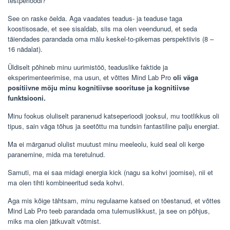
testperioodi?
See on raske öelda. Aga vaadates teadus- ja teaduse taga
koostisosade, et see sisaldab, siis ma olen veendunud, et seda
täiendades parandada oma mälu keskel-to-pikemas perspektiivis (8 –
16 nädalat).
Üldiselt põhineb minu uurimistöö, teaduslike faktide ja
eksperimenteerimise, ma usun, et võttes Mind Lab Pro
oli väga
positiivne mõju minu kognitiivse soorituse ja kognitiivse
funktsiooni.
Minu fookus oluliselt paranenud katseperioodi jooksul, mu tootlikkus oli
tipus, sain väga tõhus ja seetõttu ma tundsin fantastiline palju energiat.
Ma ei märganud olulist muutust minu meeleolu, kuid seal oli kerge
paranemine, mida ma teretulnud.
Samuti, ma ei saa midagi energia kick (nagu sa kohvi joomise), nii et
ma olen tihti kombineeritud seda kohvi.
Aga mis kõige tähtsam, minu regulaarne katsed on tõestanud, et võttes
Mind Lab Pro teeb parandada oma tulemuslikkust, ja see on põhjus,
miks ma olen jätkuvalt võtmist.