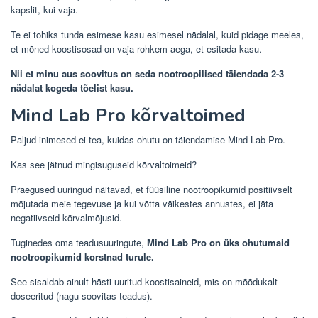
kapslit, kui vaja.
Te ei tohiks tunda esimese kasu esimesel nädalal, kuid pidage meeles,
et mõned koostisosad on vaja rohkem aega, et esitada kasu.
Nii et minu aus soovitus on seda nootroopilised täiendada 2-3
nädalat kogeda tõelist kasu.
Mind Lab Pro kõrvaltoimed
Paljud inimesed ei tea, kuidas ohutu on täiendamise Mind Lab Pro.
Kas see jätnud mingisuguseid kõrvaltoimeid?
Praegused uuringud näitavad, et füüsiline nootroopikumid positiivselt
mõjutada meie tegevuse ja kui võtta väikestes annustes, ei jäta
negatiivseid kõrvalmõjusid.
Tuginedes oma teadusuuringute,
Mind Lab Pro on üks ohutumaid
nootroopikumid korstnad turule.
See sisaldab ainult hästi uuritud koostisaineid, mis on mõõdukalt
doseeritud (nagu soovitas teadus).