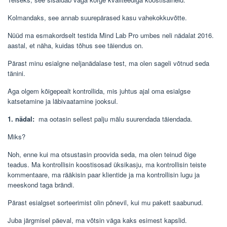
Kolmandaks, see annab suurepärased kasu vahekokkuvõtte.
Nüüd ma esmakordselt testida Mind Lab Pro umbes neli nädalat 2016.
aastal, et näha, kuidas tõhus see täiendus on.
Pärast minu esialgne neljanädalase test, ma olen sageli võtnud seda
tänini.
Aga olgem kõigepealt kontrollida, mis juhtus ajal oma esialgse
katsetamine ja läbivaatamine jooksul.
1. nädal:
ma ootasin sellest palju mälu suurendada täiendada.
Miks?
Noh, enne kui ma otsustasin proovida seda, ma olen teinud õige
teadus. Ma kontrollisin koostisosad üksikasju, ma kontrollisin teiste
kommentaare, ma rääkisin paar klientide ja ma kontrollisin lugu ja
meeskond taga brändi.
Pärast esialgset sorteerimist olin põnevil, kui mu pakett saabunud.
Juba järgmisel päeval, ma võtsin väga kaks esimest kapslid.