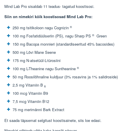
Mind Lab Pro sisaldab 11 teadus- tagatud koostisosi.
Siin on nimekiri kõik koostisosad Mind Lab Pro:
®
250 mg tsitikoloon nagu Cognizin
®
100 mg Fosfatidüülseriin (PS), nagu Sharp PS
Green
150 mg Bacopa monnieri (standardiseeritud 45% bacosides)
500 mg Lõvi Mane Seene
175 mg N-atsetüül-L-türosiini
®
100 mg L-Theanine nagu Suntheanine
50 mg Roosilõhnaline kuldjuur (3% rosavins ja 1% salidroside)
2,5 mg Vitamiin B
6
100 mcg Vitamiin B9
7,5 mcg Vitamiin B12
75 mg merimänni Bark Extract
Et saada täpsemat selgitust koostisainete, siis loe edasi.
Nimekiri põhineb võtta kaks kapslit päevas.