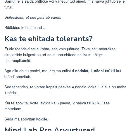
Samuti ei sisalda ohtlikke või väheuuritud ained, mis harva juhtub sellel
turul.
Sellepärast, et see paistab vares.
Rääkides koostisosad …
Kas te ehitada tolerants?
Ei ole tõendeid selle kohta, see võib juhtuda. Tavaliselt arvatakse
ekspertide hulgast on, et sa ei saa ehitada sallivust kõige
nootroopikumid.
Aga olla ohutu poolel, ma järgima erilisi
4 nädalat, 1 nädal tsükli
kui
brändi soovitab.
See tähendab, te võtate kapslit päevas 4 nädala jooksul ja siis on maha
1 nädal.
Kui te soovite, võite jälgida ka 5 päeva, 2 päeva tsükli kui see
mõttekam.
Seda ma soovitan kõigile.
Mind Lab Pro Arvustused