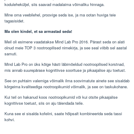
koduleheküljel, siis saavad madalaima võimaliku hinnaga.
Mine oma veebilehel, proovige seda ise, ja ma ootan huviga teie
tagasisidet.
Ma olen kindel, et sa armastad seda!
Meil oli esimene vaadatakse Mind Lab Pro 2016. Pärast seda on alati
olnud meie TOP 3 nootroopilised nimekirja, ja see seal viibib sel aastal
samuti.
Mind Lab Pro on üks kõige hästi läbimõeldud nootroopilised korstnad,
mis annab suurepärase kognitiivse soorituse ja pikaajalise aju toetust.
See on puhtaim valemiga võimalik ilma soovimatute ainete see sisaldab
kõrgeima kvaliteediga nootroopikumid võimalik, ja see on taskukohane.
Kui teil on hakanud koos nootroopikumid või kui otsite pikaajalise
kognitiivse toetust, siis on aju täiendada teile.
Kuna see ei sisalda kofeiini, saate hõlpsalt kombineerida seda tassi
kohvi.