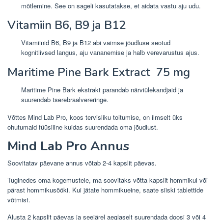
mõtlemine. See on sageli kasutatakse, et aidata vastu aju udu.
Vitamiin B6, B9 ja B12
Vitamiinid B6, B9 ja B12 abi vaimse jõudluse seotud
kognitiivsed langus, aju vananemise ja halb verevarustus ajus.
Maritime Pine Bark Extract
75 mg
Maritime Pine Bark ekstrakt parandab närviülekandjaid ja
suurendab tserebraalvereringe.
Võttes Mind Lab Pro, koos tervisliku toitumise, on ilmselt üks
ohutumaid füüsiline kuidas suurendada oma jõudlust.
Mind Lab Pro Annus
Soovitatav päevane annus võtab 2-4 kapslit päevas.
Tuginedes oma kogemustele, ma soovitaks võtta kapslit hommikul või
pärast hommikusööki. Kui jätate hommikueine, saate siiski tablettide
võtmist.
Alusta 2 kapslit päevas ja seejärel aeglaselt suurendada doosi 3 või 4