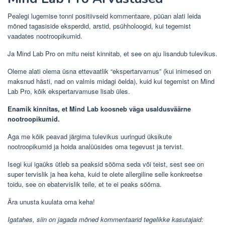
Pealegi lugemise tonni positiivseid kommentaare, püüan alati leida
mõned tagasiside eksperdid, arstid, psühholoogid, kui tegemist
vaadates nootroopikumid.
Ja Mind Lab Pro on mitu neist kinnitab, et see on aju lisandub tulevikus.
Oleme alati olema üsna ettevaatlik “ekspertarvamus” (kui inimesed on
maksnud hästi, nad on valmis midagi öelda), kuid kui tegemist on Mind
Lab Pro, kõik ekspertarvamuse lisab üles.
Enamik kinnitas, et Mind Lab koosneb väga usaldusväärne
nootroopikumid.
Aga me kõik peavad järgima tulevikus uuringud üksikute
nootroopikumid ja hoida analüüsides oma tegevust ja tervist.
Isegi kui igaüks ütleb sa peaksid sööma seda või teist, sest see on
super tervislik ja hea keha, kuid te olete allergiline selle konkreetse
toidu, see on ebatervislik teile, et te ei peaks sööma.
Ära unusta kuulata oma keha!
Igatahes, siin on jagada mõned kommentaarid tegelikke kasutajaid: