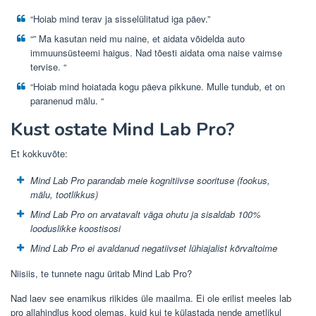
“Hoiab mind terav ja sisselülitatud iga päev.”
“” Ma kasutan neid mu naine, et aidata võidelda auto
immuunsüsteemi haigus. Nad tõesti aidata oma naise vaimse
tervise. “
“Hoiab mind hoiatada kogu päeva pikkune. Mulle tundub, et on
paranenud mälu. “
Kust ostate Mind Lab Pro?
Et kokkuvõte:
Mind Lab Pro parandab meie kognitiivse soorituse (fookus,
mälu, tootlikkus)
Mind Lab Pro on arvatavalt väga ohutu ja sisaldab 100%
looduslikke koostisosi
Mind Lab Pro ei avaldanud negatiivset lühiajalist kõrvaltoime
Niisiis, te tunnete nagu üritab Mind Lab Pro?
Nad laev see enamikus riikides üle maailma. Ei ole erilist meeles lab
pro allahindlus kood olemas, kuid kui te külastada nende ametlikul