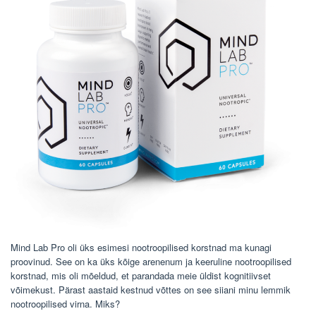
Mind Lab Pro oli üks esimesi nootroopilised korstnad ma kunagi
proovinud. See on ka üks kõige arenenum ja keeruline nootroopilised
korstnad, mis oli mõeldud, et parandada meie üldist kognitiivset
võimekust. Pärast aastaid kestnud võttes on see siiani minu lemmik
nootroopilised virna. Miks?