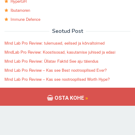
HyperGH
Ibutamoren
Immune Defence
Seotud Post
Mind Lab Pro Review: tulemused, eelised ja kõrvaltoimed
MindLab Pro Review: Koostisosad, kasutamise juhised ja edasi
Mind Lab Pro Review: Üllatav Faktid See aju täiendus
Mind Lab Pro Review – Kas see Best nootroopilised Ever?
Mind Lab Pro Review – Kas see nootroopilised Worth Hype?
Viimased Post
OSTA KOHE
»
NooCube Review – Meie Lemmik nootroopilised Brain täiendus
HGH X2 ülevaade: kas see aitab suurendada teie keha HGH-d?
VigRX Plus Review – Looduslikud ja võimsaim peenise suurendamise
pillid