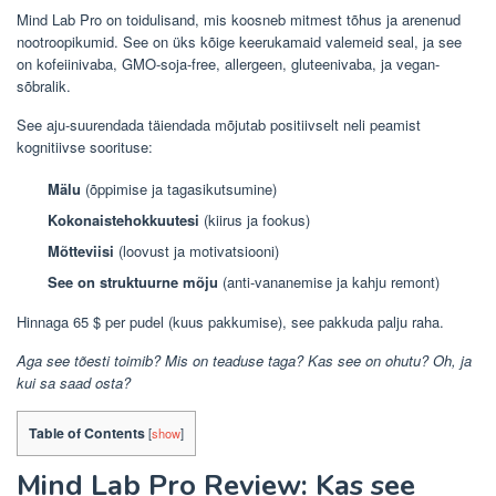
Mind Lab Pro on toidulisand, mis koosneb mitmest tõhus ja arenenud
nootroopikumid. See on üks kõige keerukamaid valemeid seal, ja see
on kofeiinivaba, GMO-soja-free, allergeen, gluteenivaba, ja vegan-
sõbralik.
See aju-suurendada täiendada mõjutab positiivselt neli peamist
kognitiivse soorituse:
Mälu
(õppimise ja tagasikutsumine)
Kokonaistehokkuutesi
(kiirus ja fookus)
Mõtteviisi
(loovust ja motivatsiooni)
See on struktuurne mõju
(anti-vananemise ja kahju remont)
Hinnaga 65 $ per pudel (kuus pakkumise), see pakkuda palju raha.
Aga see tõesti toimib? Mis on teaduse taga? Kas see on ohutu? Oh, ja
kui sa saad osta?
Table of Contents
[
show
]
Mind Lab Pro Review: Kas see