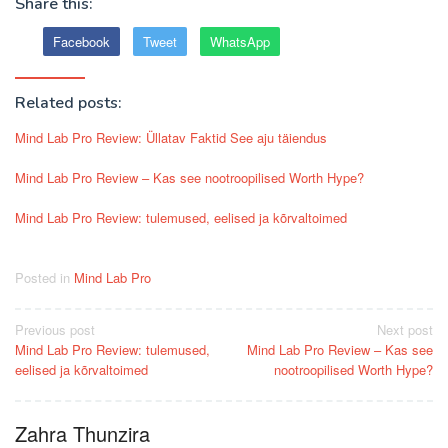
Share this:
Facebook
Tweet
WhatsApp
Related posts:
Mind Lab Pro Review: Üllatav Faktid See aju täiendus
Mind Lab Pro Review – Kas see nootroopilised Worth Hype?
Mind Lab Pro Review: tulemused, eelised ja kõrvaltoimed
Posted in
Mind Lab Pro
Post
Previous post
Next post
Mind Lab Pro Review: tulemused,
Mind Lab Pro Review – Kas see
navigation
eelised ja kõrvaltoimed
nootroopilised Worth Hype?
Zahra Thunzira