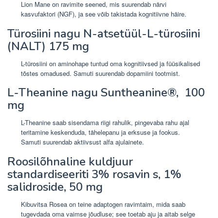
Lion Mane on ravimite seened, mis suurendab närvi
kasvufaktori (NGF), ja see võib takistada kognitiivne häire.
Türosiini
nagu N-atsetüül-L-türosiini
(NALT)
175 mg
L-türosiini on aminohape tuntud oma kognitiivsed ja füüsikalised
tõstes omadused. Samuti suurendab dopamiini tootmist.
L-Theanine
nagu Suntheanine®,
100
mg
L-Theanine saab sisendama riigi rahulik, pingevaba rahu ajal
teritamine keskenduda, tähelepanu ja erksuse ja fookus.
Samuti suurendab aktiivsust alfa ajulainete.
Roosilõhnaline kuldjuur
standardiseeriti 3% rosavin s, 1%
salidroside,
50 mg
Kibuvitsa Rosea on teine ​​adaptogen ravimtaim, mida saab
tugevdada oma vaimse jõudluse; see toetab aju ja aitab selge