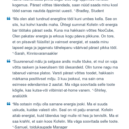
kogemus. Pärast võttes täiendada, saan nüüd saada minu kool
tööd samas nautida õppimist uuesti. “-Bradley, Student
“Ma olen alati tundnud energiline tööl kuni umbes kella. See on
siis, kui kohvi kandis maha. Ühtegi summat Kofeiin või energia
bar töötaks pärast seda. Kuna ma hakkasin võttes NooCube,
Olen pakatav energia ja erksus kogu päeva pikkune. On tore,
et on piisavalt füüsilist ja vaimset energiat, et saada minu
lapsed aega ja jagamatu tähelepanu väärivad pärast pikka tööl.
“-Sarah, Kinnisvaramaakler
“Suurenenud mälu ja selguse andis mulle tõuke, et mul on vaja
võtta raskem ja keerulisem töö ülesandeid. Olin tunne nagu ma
tabanud vaimse platoo. Varsti pärast võttes toodet, hakkasin
märkama positiivset mõju. 3 kuu jooksul, ma sain oma
esimese edendamise 2 aastat. Ma väga soovitada selle toote
kõigile, kas kutse-või viibimist-at-home vanem. “-Shirley,
analüütik
“Ma ootasin mõju olla sarnane energia jooki. Ma ei suuda
uskuda, kuidas valesti olin. Seal on nii palju enamat. Kofeiin
aitab energiat, kuid täiendus tegi mulle nii hea ja tervislik. Ma ei
saa krahhi, et sain koos Kofeiin. Ma väga soovitada selle toote.
“-Samuel, toidukaupade Manager