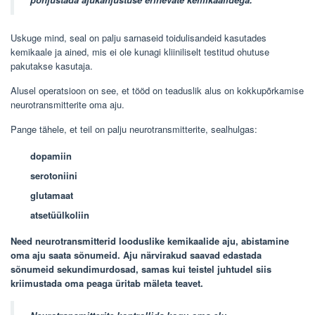
Uskuge mind, seal on palju sarnaseid toidulisandeid kasutades
kemikaale ja ained, mis ei ole kunagi kliiniliselt testitud ohutuse
pakutakse kasutaja.
Alusel operatsioon on see, et tööd on teaduslik alus on kokkupõrkamise
neurotransmitterite oma aju.
Pange tähele, et teil on palju neurotransmitterite, sealhulgas:
dopamiin
serotoniini
glutamaat
atsetüülkoliin
Need neurotransmitterid looduslike kemikaalide aju, abistamine
oma aju saata sõnumeid. Aju närvirakud saavad edastada
sõnumeid sekundimurdosad, samas kui teistel juhtudel siis
kriimustada oma peaga üritab mäleta teavet.