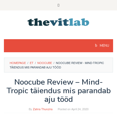
Skip
to
content
MENU
HOMEPAGE
/
ET
/
NOOCUBE
/
NOOCUBE REVIEW - MIND-TROPIC
TÄIENDUS MIS PARANDAB AJU TÖÖD
Noocube Review – Mind-
Tropic täiendus mis parandab
aju tööd
By
Zahra Thunzira
Posted on
April 24, 2020