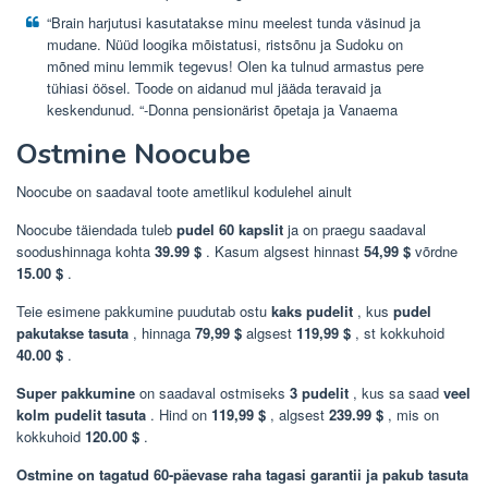
“Brain harjutusi kasutatakse minu meelest tunda väsinud ja
mudane. Nüüd loogika mõistatusi, ristsõnu ja Sudoku on
mõned minu lemmik tegevus! Olen ka tulnud armastus pere
tühiasi öösel. Toode on aidanud mul jääda teravaid ja
keskendunud. “-Donna pensionärist õpetaja ja Vanaema
Ostmine Noocube
Noocube on saadaval toote ametlikul kodulehel ainult
Noocube täiendada tuleb
pudel 60 kapslit
ja on praegu saadaval
soodushinnaga kohta
39.99 $
. Kasum algsest hinnast
54,99 $
võrdne
15.00 $
.
Teie esimene pakkumine puudutab
ostu
kaks pudelit
, kus
pudel
pakutakse tasuta
, hinnaga
79,99 $
algsest
119,99 $
, st kokkuhoid
40.00 $
.
Super pakkumine
on saadaval
ostmiseks
3 pudelit
, kus sa saad
veel
kolm pudelit tasuta
. Hind on
119,99 $
, algsest
239.99 $
, mis on
kokkuhoid
120.00 $
.
Ostmine on tagatud
60-päevase raha tagasi garantii
ja pakub tasuta