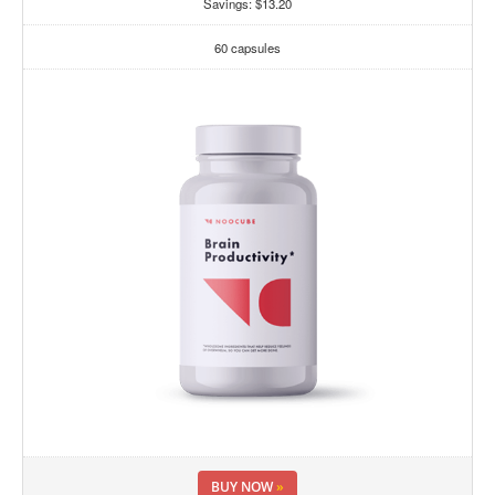
Savings: $13.20
60 capsules
BUY NOW
»