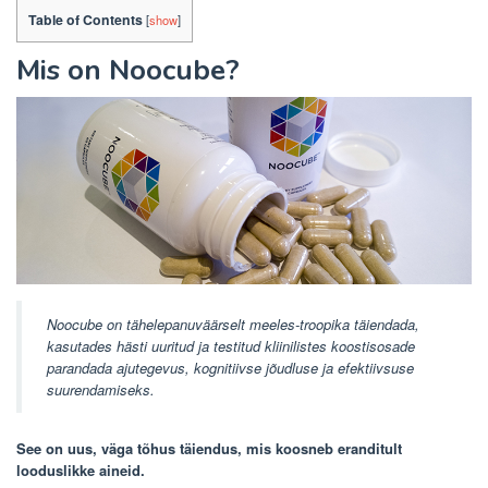
Table of Contents
[
show
]
Mis on Noocube?
Noocube
on tähelepanuväärselt meeles-troopika täiendada,
kasutades hästi uuritud ja testitud kliinilistes koostisosade
parandada ajutegevus, kognitiivse jõudluse ja efektiivsuse
suurendamiseks.
See on uus, väga tõhus täiendus, mis koosneb eranditult
looduslikke aineid.