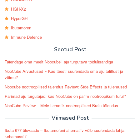
HGH-X2
HyperGH
Ibutamoren
Immune Defence
Seotud Post
Täiendage oma meelt Noocube’i aju turgutava toidulisandiga
NooCube Arvustused ~ Kas tõesti suurendada oma aju talitlust ja
võimu?
Noocube nootroopilised täiendus Review: Side Effects ja tulemused
Parimad aju turgutajad: kas NooCube on parim nootroopikum turul?
NooCube Review – Meie Lemmik nootroopilised Brain täiendus
Viimased Post
Ibuta 677 ülevaade – Ibutamoreni alternatiiv võib suurendada lahja
kehamassi?