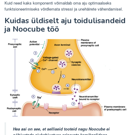
Kuid need kaks komponenti võimaldab oma aju optimaalseks
funktsioneerimiseks võrdlemata stressi ja unehäirete vähendamisel.
Kuidas üldiselt aju toidulisandeid
ja Noocube töö
Hea asi on see, et selliseid tooteid nagu Noocube ei
põhjustada ajukahjustuse erinevate kemikaalidega.