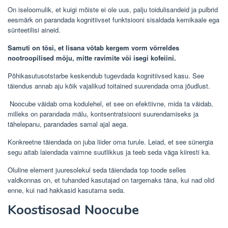
On iseloomulik, et kuigi mõiste ei ole uus, palju toidulisandeid ja pulbrid
eesmärk on parandada kognitiivset funktsiooni sisaldada kemikaale ega
sünteetilisi aineid.
Samuti on tõsi, et lisana võtab kergem vorm võrreldes
nootroopilised mõju, mitte ravimite või isegi kofeiini.
Põhikasutusotstarbe keskendub tugevdada kognitiivsed kasu. See
täiendus annab aju kõik vajalikud toitained suurendada oma jõudlust.
Noocube väidab oma kodulehel, et see on efektiivne, mida ta väidab,
milleks on parandada mälu, kontsentratsiooni suurendamiseks ja
tähelepanu, parandades samal ajal aega.
Konkreetne täiendada on juba liider oma turule. Leiad, et see sünergia
segu aitab laiendada vaimne suutlikkus ja teeb seda väga kiiresti ka.
Oluline element juuresolekul seda täiendada top toode selles
valdkonnas on, et tuhanded kasutajad on targemaks täna, kui nad olid
enne, kui nad hakkasid kasutama seda.
Koostisosad Noocube