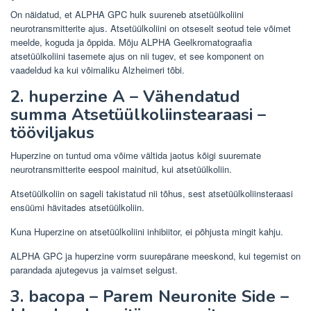
On näidatud, et ALPHA GPC hulk suureneb atsetüülkoliini
neurotransmitterite ajus. Atsetüülkoliini on otseselt seotud teie võimet
meelde, koguda ja õppida. Mõju ALPHA Geelkromatograafia
atsetüülkoliini tasemete ajus on nii tugev, et see komponent on
vaadeldud ka kui võimaliku Alzheimeri tõbi.
2. huperzine A – Vähendatud
summa Atsetüülkoliinstearaasi –
tööviljakus
Huperzine on tuntud oma võime vältida jaotus kõigi suuremate
neurotransmitterite eespool mainitud, kui atsetüülkoliin.
Atsetüülkoliin on sageli takistatud nii tõhus, sest atsetüülkoliinsteraasi
ensüümi hävitades atsetüülkoliin.
Kuna Huperzine on atsetüülkoliini inhibiitor, ei põhjusta mingit kahju.
ALPHA GPC ja huperzine vorm suurepärane meeskond, kui tegemist on
parandada ajutegevus ja vaimset selgust.
3. bacopa – Parem Neuronite Side –