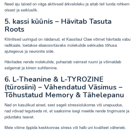
Need aju lained on väga aktiivsed ärkveloleku ja aitab teil tunda rohkem
otsest ja seikluslik.
5. kassi küünis – Hävitab Tasuta
Roots
Kliinilised uuringud on näidanud, et Kassilaul Claw võimet hävitada vabu
radikaale, loetakse ebasoovitavaks molekulide sekkudes tõhusa
ajutegevus ja neuronite side.
Hävitades nende molekulide, puhastab vaimset ruumi ja võimaldab
selgemat ja kiirem suhtlemine.
6. L-Theanine & L-TYROZINE
(türosiini) – Vähendatud Väsimus –
Tõhustatud Memory & Tähelepanu
Nad on kasulikud ained, sest sageli stressiolukorras või unepuudus,
nad võivad tegutseda nii, et saaksime isegi meelde nende tingimuste ja
pidurdaks teavet.
Meie võime õppida keskkonnas stress või halb uni kvaliteet väheneb.