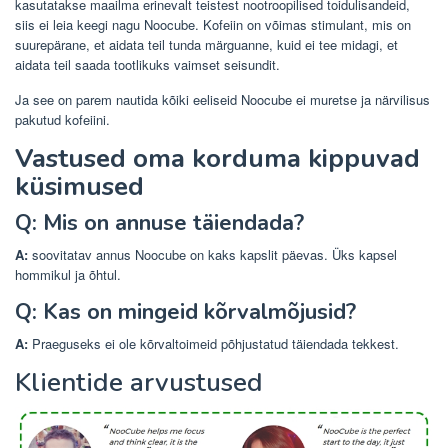
kasutatakse maailma erinevalt teistest nootroopilised toidulisandeid,
siis ei leia keegi nagu Noocube. Kofeiin on võimas stimulant, mis on
suurepärane, et aidata teil tunda märguanne, kuid ei tee midagi, et
aidata teil saada tootlikuks vaimset seisundit.
Ja see on parem nautida kõiki eeliseid Noocube ei muretse ja närvilisus
pakutud kofeiini.
Vastused oma korduma kippuvad
küsimused
Q:
Mis on annuse täiendada?
A:
soovitatav annus Noocube on kaks kapslit päevas. Üks kapsel
hommikul ja õhtul.
Q:
Kas on mingeid kõrvalmõjusid?
A:
Praeguseks ei ole kõrvaltoimeid põhjustatud täiendada tekkest.
Klientide arvustused