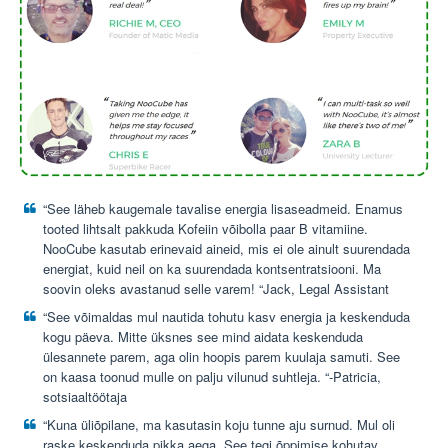
“See läheb kaugemale tavalise energia lisaseadmeid. Enamus
tooted lihtsalt pakkuda Kofeiin võibolla paar B vitamiine.
NooCube kasutab erinevaid aineid, mis ei ole ainult suurendada
energiat, kuid neil on ka suurendada kontsentratsiooni. Ma
soovin oleks avastanud selle varem! “Jack, Legal Assistant
“See võimaldas mul nautida tohutu kasv energia ja keskenduda
kogu päeva. Mitte üksnes see mind aidata keskenduda
ülesannete parem, aga olin hoopis parem kuulaja samuti. See
on kaasa toonud mulle on palju vilunud suhtleja. “-Patricia,
sotsiaaltöötaja
“Kuna üliõpilane, ma kasutasin koju tunne aju surnud. Mul oli
raske keskenduda pikka aega. See tegi õppimise kohutav