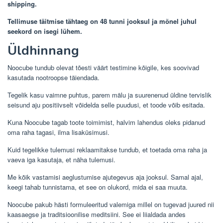
shipping.
Tellimuse täitmise tähtaeg on 48 tunni jooksul ja mõnel juhul
seekord on isegi lühem.
Üldhinnang
Noocube tundub olevat tõesti väärt testimine kõigile, kes soovivad
kasutada nootroopse täiendada.
Tegelik kasu vaimne puhtus, parem mälu ja suurenenud üldine tervislik
seisund aju positiivselt võidelda selle puudusi, et toode võib esitada.
Kuna Noocube tagab toote toimimist, halvim lahendus oleks pidanud
oma raha tagasi, ilma lisaküsimusi.
Kuid tegelikke tulemusi reklaamitakse tundub, et toetada oma raha ja
vaeva iga kasutaja, et näha tulemusi.
Me kõik vastamisi aeglustumise ajutegevus aja jooksul. Samal ajal,
keegi tahab tunnistama, et see on olukord, mida ei saa muuta.
Noocube pakub hästi formuleeritud valemiga millel on tugevad juured nii
kaasaegse ja traditsioonilise meditsiini. See ei liialdada andes