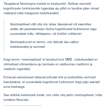
Tänapäeval Nootroopne tooteid on keskpunkti. Nutikas ravimeid
kognitiivsete funktsioonide tugevdaja aju pillid on tavaline päev nimed
määratud selle kategooria toidulisandeid.
Nootroopilised võib olla mis tahes täiendavad või keemilise
andes abi parandamisest oluline kognitiivseid funktsioone nagu
suurendada mälu, tähelepanu, või kriitilist mõtlemist.
Nootroopikumid on termin, mis hõlmab laia valikut
toidulisandeid ja ravimeid.
Kuigi termin “nootroopilised” ei leiutatud kuni
1972
, toidulisandeid on
võimelised võimendama aju tervisele on valdkonnas meditsiini ja
meditsiin sajandeid.
Erinevad salvestused näitavad juhtudel ürte ja looduslikke ravimeid
kasutatakse, et suurendada kognitiivset funktsiooni isegi palju aastaid
enne keskaega.
See artikkel keskendub toode, mis võiks olla parim nootroopilised, mida
tuntakse
Noocube
.