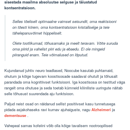
sisestada maailma absoluutse selguse ja täiustatud
kontsentratsioon.
Selles tõeliselt optimaalne vaimset seisundit, oma reaktsiooni
on tõesti kiirem, oma kontsentratsioon kristallselge ja teie
tähelepanuvõimet hüppeliselt.
Olete tootlikumad, tõhusamaks ja meelt teravam. Võite suruda
oma piirid ja vahelist piiri edu ja ebaedu. Ei ole mingeid
piiranguid enam. Teie võimalused on lõputud.
Kujundanud juhtiv neuro teadlased,
Noocube
kasutab puhtamaid,
ohutum ja kõige tugevam koostisosade saadaval ohutult ja tõhusalt
parandada oma kognitiivset funktsiooni. Iga koostisosa on testitud väga
rangelt oma ohutuse ja seda toetab kümneid kliiniliste uuringute näitab
selle tõhusust suurendada aju funktsioon.
Paljud neist osad on näidanud sellist positiivset kasu tunnetusega
pidada asjakohaseks ravi kurnav ajuhaiguste, nagu
Alzheimeri
ja
dementsuse
.
Vahepeal samas kofeiini võib olla kõige tavalisem nootroopilised