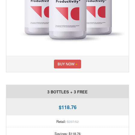
BUY NOW
»
3 BOTTLES + 3 FREE
$118.76
Retail:
$237.52
Savings: $118.76