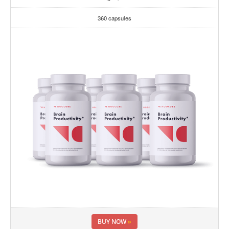
360 capsules
BUY NOW
»