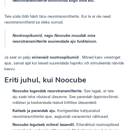
Neurotransmitterite kontrollida kogu oma elu.
Teie süda lööb hästi tänu neurotransmitterite. Kui te ei ole need
neurotransmitterid sa oleks surnud.
Nootroopikumid, nagu Noocube muudab oma
neurotransmitterite suurendada aju funktsioon.
Ja seal on palju
erinevaid nootroopikumid
. Mõned kasv vereringet
ajus, samal ajal kui teised suurendada hapniku või stimuleerida närvide
kasvu.
Eriti juhul, kui Noocube
Noocube tugevdab neurotransmitterite.
See tagab, et teie
aju saab teha nõutaval ülesanne. See parandab õppimisvõimet,
mäletan ja keskenduda teatud kriitilise ülesandeid.
Kaitseb ja parandab aju.
Korrigeerides kahjustatud
neurotransmitterite ajus, aeglustab vananemist nähtused.
Noocube tegutseb mitmel tasandil.
Ettenähtud nootroopilised