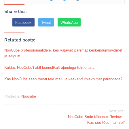
Share this:
Facebook
Tweet
WhatsApp
Related posts:
NooCube professionaalidele, kes vajavad paremat keskendumisvõimet
ja selgust
Kuidas NooCube’i abil loomulikult ajuuduga toime tulla
Kas NooCube saab tõesti teie mälu ja keskendumisvõimet parandada?
Posted in
Noocube
Post
Next post
NooCube Brain täiendus Review –
navigation
Kas see tõesti toimib?