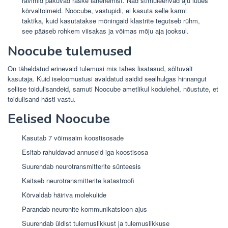
ravimid pakuvad raske lähenemist. Nad stimuleerivad aju luues
kõrvaltoimeid. Noocube, vastupidi, ei kasuta selle karmi
taktika, kuid kasutatakse mõningaid klastrite tegutseb rühm,
see pääseb rohkem viisakas ja võimas mõju aja jooksul.
Noocube tulemused
On täheldatud erinevaid tulemusi mis tahes lisatasud, sõltuvalt
kasutaja. Kuid iseloomustusi avaldatud saidid sealhulgas hinnangut
sellise toidulisandeid, samuti Noocube ametlikul kodulehel, nõustute, et
toidulisand hästi vastu.
Eelised Noocube
Kasutab 7 võimsaim koostisosade
Esitab rahuldavad annuseid iga koostisosa
Suurendab neurotransmitterite sünteesis
Kaitseb neurotransmitterite katastroofi
Kõrvaldab häiriva molekulide
Parandab neuronite kommunikatsioon ajus
Suurendab üldist tulemuslikkust ja tulemuslikkuse