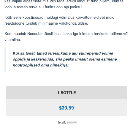
kasutajale ergastuste mis viib teda järsku langust tund hiljem, kuid ta
loob ja toetab terve aju funktsioon aja jooksul.
Kõik selle koostisosad muidugi võimalus kõrvaltoimeid või muid
reaktsioone tundub minimaalne valdkonda üldse.
See muudab Noocube tõesti hea lisaks iga inimese tervisele rutiinne või
vitamiine.
Kui sa tõesti tahad tervislikuma aju suurenenud võime
õppida ja keskenduda, siis peaks ilmselt olema esimene
nootroopilised oma nimekirja.
1 BOTTLE
$39.59
Retail:
$52.79