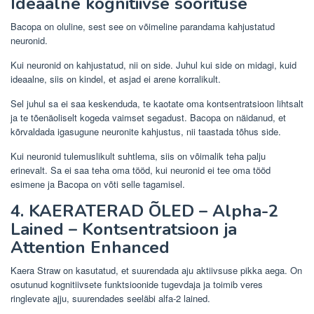
Ideaalne kognitiivse soorituse
Bacopa on oluline, sest see on võimeline parandama kahjustatud
neuronid.
Kui neuronid on kahjustatud, nii on side. Juhul kui side on midagi, kuid
ideaalne, siis on kindel, et asjad ei arene korralikult.
Sel juhul sa ei saa keskenduda, te kaotate oma kontsentratsioon lihtsalt
ja te tõenäoliselt kogeda vaimset segadust. Bacopa on näidanud, et
kõrvaldada igasugune neuronite kahjustus, nii taastada tõhus side.
Kui neuronid tulemuslikult suhtlema, siis on võimalik teha palju
erinevalt. Sa ei saa teha oma tööd, kui neuronid ei tee oma tööd
esimene ja Bacopa on võti selle tagamisel.
4.
KAERATERAD ÕLED
– Alpha-2
Lained – Kontsentratsioon ja
Attention Enhanced
Kaera Straw on kasutatud, et suurendada aju aktiivsuse pikka aega. On
osutunud kognitiivsete funktsioonide tugevdaja ja toimib veres
ringlevate ajju, suurendades seeläbi alfa-2 lained.