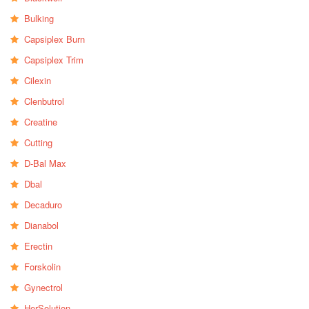
Bulking
Capsiplex Burn
Capsiplex Trim
Cilexin
Clenbutrol
Creatine
Cutting
D-Bal Max
Dbal
Decaduro
Dianabol
Erectin
Forskolin
Gynectrol
HerSolution