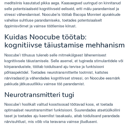
meditsiinis kasutatud pikka aega. Kaasaegsed uuringud on kinnitanud
selle potentsiaalseid kognitiivseid eeliseid, eriti mälu parandamisel ja
stressi vähendamisel. Noocube’is töötab Bacopa Monnieri ajurakkude
vahelise suhtluse parandamiseks, toetades potentsiaalselt
õppimisvõimet ja vaimse töötlemise kiirust.
Kuidas Noocube töötab:
kognitiivse täiustamise mehhanism
Noocube’i tõhusus tuleneb selle mitmekülgsest lähenemisest
kognitiivsele täiustamisele. Selle asemel, et tugineda stimulantidele või
kiirparandustele, töötab toidulisand aju tervise ja funktsiooni
põhiaspektidel. Toetades neurotransmitterite tootmist, kaitstes
närviradasid ja vähendades kognitiivset stressi, on Noocube eesmärk
pakkuda jätkusuutlikku vaimse töö parandamist.
Neurotransmitteri tugi
Noocube’i hoolikalt valitud koostisosad töötavad koos, et toetada
optimaalset neurotransmitteri funktsiooni. Suurendades atsetüülkoliini
taset ja toetades aju keemilist tasakaalu, aitab toidulisand parandada
närvisuhtlust, mis võib viia teravama vaimse jõudluseni.