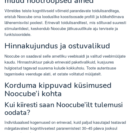
muud nootroopsed ained
Võrreldes teiste kognitiivseid võimeid parandavate toidulisanditega,
eristub Noocube oma looduslike koostisosade profiili ja kõikehõlmava
lähenemisviisi poolest. Erinevalt toidulisanditest, mis sõltuvad suuresti
stimulantidest, keskendub Noocube jätkusuutlikule aju tervisele ja
funktsioonidele.
Hinnakujundus ja ostuvalikud
Noocube on saadaval selle ametliku veebisaidi ja valitud veebimüüjate
kaudu. Hinnastruktuur pakub erinevaid paketivalikuid, kusjuures
hulgiostud tagavad suurema kulude kokkuhoiu. Toote autentsuse
tagamiseks veenduge alati, et ostate volitatud müüjatelt.
Korduma kippuvad küsimused
Noocube’i kohta
Kui kiiresti saan Noocube’ilt tulemusi
oodata?
Individuaalsed kogemused on erinevad, kuid paljud kasutajad teatavad
märgatavatest kognitiivsetest paranemistest 30–45 päeva jooksul