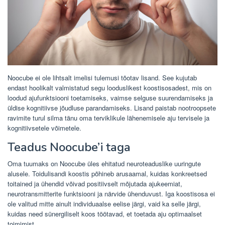
Noocube ei ole lihtsalt imelisi tulemusi tõotav lisand. See kujutab
endast hoolikalt valmistatud segu looduslikest koostisosadest, mis on
loodud ajufunktsiooni toetamiseks, vaimse selguse suurendamiseks ja
üldise kognitiivse jõudluse parandamiseks. Lisand paistab nootroopsete
ravimite turul silma tänu oma terviklikule lähenemisele aju tervisele ja
kognitiivsetele võimetele.
Teadus Noocube’i taga
Oma tuumaks on Noocube üles ehitatud neuroteaduslike uuringute
alusele. Toidulisandi koostis põhineb arusaamal, kuidas konkreetsed
toitained ja ühendid võivad positiivselt mõjutada ajukeemiat,
neurotransmitterite funktsiooni ja närvide ühenduvust. Iga koostisosa ei
ole valitud mitte ainult individuaalse eelise järgi, vaid ka selle järgi,
kuidas need sünergiliselt koos töötavad, et toetada aju optimaalset
toimimist.