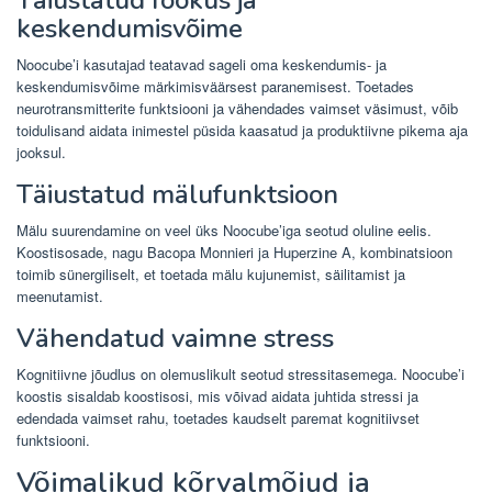
Täiustatud fookus ja
keskendumisvõime
Noocube’i kasutajad teatavad sageli oma keskendumis- ja
keskendumisvõime märkimisväärsest paranemisest. Toetades
neurotransmitterite funktsiooni ja vähendades vaimset väsimust, võib
toidulisand aidata inimestel püsida kaasatud ja produktiivne pikema aja
jooksul.
Täiustatud mälufunktsioon
Mälu suurendamine on veel üks Noocube’iga seotud oluline eelis.
Koostisosade, nagu Bacopa Monnieri ja Huperzine A, kombinatsioon
toimib sünergiliselt, et toetada mälu kujunemist, säilitamist ja
meenutamist.
Vähendatud vaimne stress
Kognitiivne jõudlus on olemuslikult seotud stressitasemega. Noocube’i
koostis sisaldab koostisosi, mis võivad aidata juhtida stressi ja
edendada vaimset rahu, toetades kaudselt paremat kognitiivset
funktsiooni.
Võimalikud kõrvalmõjud ja