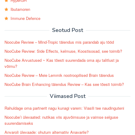
HyperGH
Ibutamoren
Immune Defence
Seotud Post
Noocube Review – Mind-Tropic täiendus mis parandab aju tööd
NooCube Review: Side Effects, kelmuse, Koostisosad, see toimib?
NooCube Arvustused ~ Kas tõesti suurendada oma aju talitlust ja
võimu?
NooCube Review – Meie Lemmik nootroopilised Brain täiendus
NooCube Brain Enhancing täiendus Review – Kas see tõesti toimib?
Viimased Post
Rahuldage oma partnerit nagu kunagi varem: Viasili tee naudinguteni
Noocube’i ülevaated: nutikas viis ajuvõimsuse ja vaimse selguse
suurendamiseks
Anvaroli ülevaade: ohutum alternatiiv Anavarile?