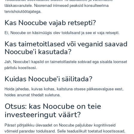
täiskasvanutele. Nooremad inimesed peaksid konsulteerima
tervishoiutöötajatega.
Kas Noocube vajab retsepti?
Ei, Noocube on käsimüügis olev toidulisand ja see ei vaja retsepti.
Kas taimetoitlased või veganid saavad
Noocube’i kasutada?
Jah, Noocube’i kapslid on taimetoitlastele sobivad ega sisalda loomset
päritolu koostisosi.
Kuidas Noocube’i säilitada?
Hoida jahedas, kuivas kohas, kaitstuna otsese päikesevalguse eest,
hoides anumat tihedalt suletuna.
Otsus: kas Noocube on teie
investeeringut väärt?
Pärast põhjalikku ülevaadet on Noocube paljulubav kognitiivseid
võimeid parandav toidulisand. Selle teaduslikult toetatud koostisosad,