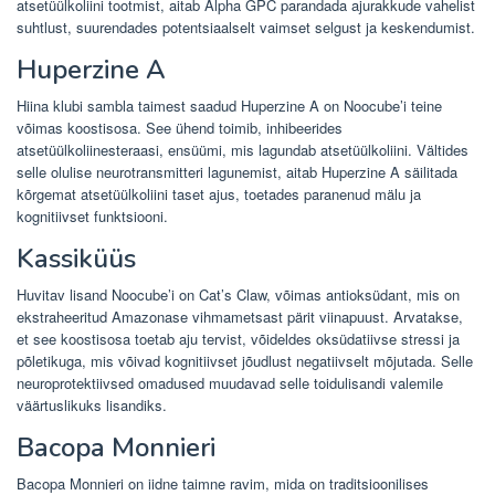
atsetüülkoliini tootmist, aitab Alpha GPC parandada ajurakkude vahelist
suhtlust, suurendades potentsiaalselt vaimset selgust ja keskendumist.
Huperzine A
Hiina klubi sambla taimest saadud Huperzine A on Noocube’i teine ​​​​
võimas koostisosa. See ühend toimib, inhibeerides
atsetüülkoliinesteraasi, ensüümi, mis lagundab atsetüülkoliini. Vältides
selle olulise neurotransmitteri lagunemist, aitab Huperzine A säilitada
kõrgemat atsetüülkoliini taset ajus, toetades paranenud mälu ja
kognitiivset funktsiooni.
Kassiküüs
Huvitav lisand Noocube’i on Cat’s Claw, võimas antioksüdant, mis on
ekstraheeritud Amazonase vihmametsast pärit viinapuust. Arvatakse,
et see koostisosa toetab aju tervist, võideldes oksüdatiivse stressi ja
põletikuga, mis võivad kognitiivset jõudlust negatiivselt mõjutada. Selle
neuroprotektiivsed omadused muudavad selle toidulisandi valemile
väärtuslikuks lisandiks.
Bacopa Monnieri
Bacopa Monnieri on iidne taimne ravim, mida on traditsioonilises