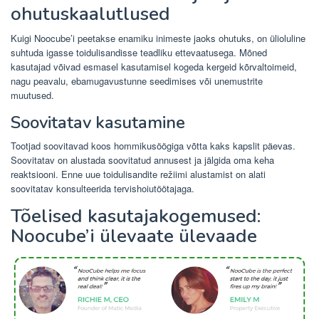
ohutuskaalutlused
Kuigi Noocube’i peetakse enamiku inimeste jaoks ohutuks, on ülioluline
suhtuda igasse toidulisandisse teadliku ettevaatusega. Mõned
kasutajad võivad esmasel kasutamisel kogeda kergeid kõrvaltoimeid,
nagu peavalu, ebamugavustunne seedimises või unemustrite
muutused.
Soovitatav kasutamine
Tootjad soovitavad koos hommikusöögiga võtta kaks kapslit päevas.
Soovitatav on alustada soovitatud annusest ja jälgida oma keha
reaktsiooni. Enne uue toidulisandite režiimi alustamist on alati
soovitatav konsulteerida tervishoiutöötajaga.
Tõelised kasutajakogemused:
Noocube’i ülevaate ülevaade