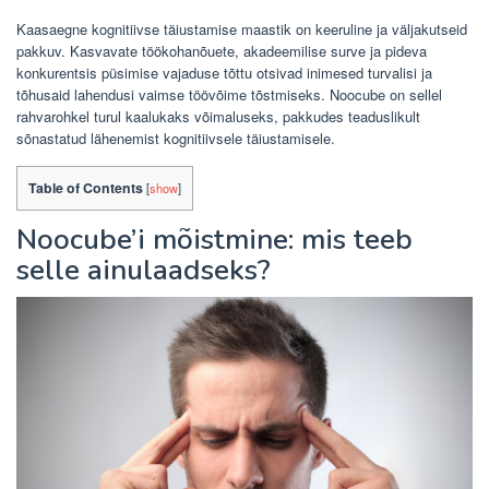
Kaasaegne kognitiivse täiustamise maastik on keeruline ja väljakutseid
pakkuv. Kasvavate töökohanõuete, akadeemilise surve ja pideva
konkurentsis püsimise vajaduse tõttu otsivad inimesed turvalisi ja
tõhusaid lahendusi vaimse töövõime tõstmiseks. Noocube on sellel
rahvarohkel turul kaalukaks võimaluseks, pakkudes teaduslikult
sõnastatud lähenemist kognitiivsele täiustamisele.
Table of Contents
[
show
]
Noocube’i mõistmine: mis teeb
selle ainulaadseks?