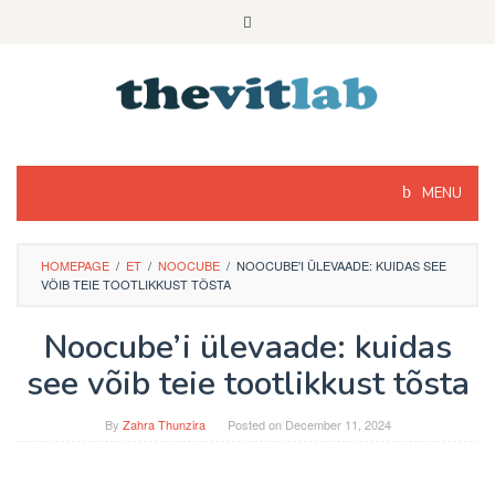
Skip
to
content
MENU
HOMEPAGE
/
ET
/
NOOCUBE
/
NOOCUBE'I ÜLEVAADE: KUIDAS SEE
VÕIB TEIE TOOTLIKKUST TÕSTA
Noocube’i ülevaade: kuidas
see võib teie tootlikkust tõsta
By
Zahra Thunzira
Posted on
December 11, 2024