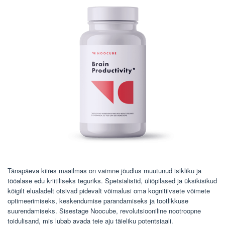
Tänapäeva kiires maailmas on vaimne jõudlus muutunud isikliku ja
tööalase edu kriitiliseks teguriks. Spetsialistid, üliõpilased ja üksikisikud
kõigilt elualadelt otsivad pidevalt võimalusi oma kognitiivsete võimete
optimeerimiseks, keskendumise parandamiseks ja tootlikkuse
suurendamiseks. Sisestage Noocube, revolutsiooniline nootroopne
toidulisand, mis lubab avada teie aju täieliku potentsiaali.