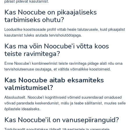
pärast pidevat kasutamist.
Kas Noocube on pikaajaliseks
tarbimiseks ohutu?
Looduslike koostisosade profiil viitab heale talutavusele, kuid pikaajalist
kasutamist tuleks arutada tervishoiutöötajaga.
Kas ma võin Noocube’i võtta koos
teiste ravimitega?
Enne Noocube’i kombineerimist teiste ravimitega pidage alati nõu oma
tervishoiuteenuse osutajaga, et vältida võimalikke koostoimeid.
Kas Noocube aitab eksamiteks
valmistumisel?
Absoluutselt. Noocube’i kognitiivseid võimeid suurendavad omadused
võivad parandada keskendumist, mälu ja teabe säilitamist, muutes selle
õpilastele ideaalseks.
Kas Noocube’il on vanusepiiranguid?
Toidulisandit soovitatakse üldiselt 18-aastastele ja vanematele