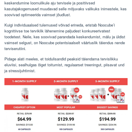
keskendumine loomulikule aju tervisele ja positiivsed
kasutajakogemused muudavad selle mõjuvaks valikuks inimestele, kes
soovivad optimeerida vaimset jõudlust.
Kuigi individuaalsed tulemused võivad erineda, eristab Noocube’i
kognitiivse toe terviklik lähenemine paljudest konkureerivatest
toodetest. Neile, kes soovivad parandada keskendumist, mälu ja üldist
vaimset selgust, on Noocube potentsiaalselt väärtuslik täiendus nende
terviserutiini.
Pidage alati meeles, et toidulisandid peaksid täiendama tervislikku
eluviisi, sealhulgas õiget toitumist, regulaarset treeningut, piisavat und
ja stressijuhtimist.