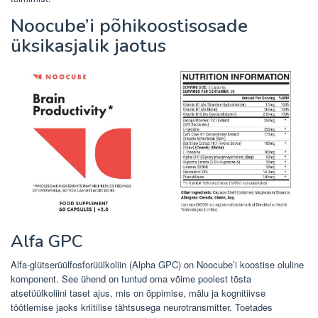
Noocube’i põhikoostisosade
üksikasjalik jaotus
Alfa GPC
Alfa-glütserüülfosforüülkoliin (Alpha GPC) on Noocube’i koostise oluline
komponent. See ühend on tuntud oma võime poolest tõsta
atsetüülkoliini taset ajus, mis on õppimise, mälu ja kognitiivse
töötlemise jaoks kriitilise tähtsusega neurotransmitter. Toetades