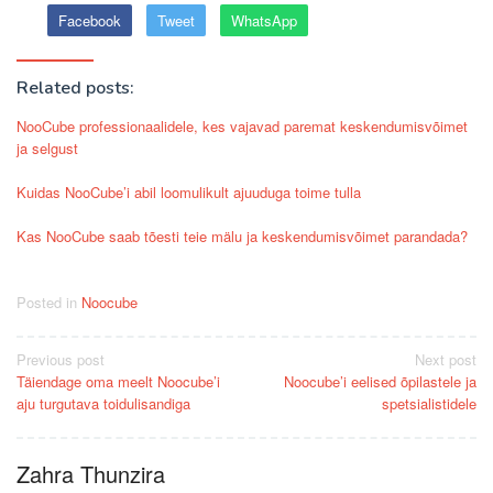
Facebook
Tweet
WhatsApp
Related posts:
NooCube professionaalidele, kes vajavad paremat keskendumisvõimet
ja selgust
Kuidas NooCube’i abil loomulikult ajuuduga toime tulla
Kas NooCube saab tõesti teie mälu ja keskendumisvõimet parandada?
Posted in
Noocube
Post
Previous post
Next post
Täiendage oma meelt Noocube’i
Noocube’i eelised õpilastele ja
navigation
aju turgutava toidulisandiga
spetsialistidele
Zahra Thunzira