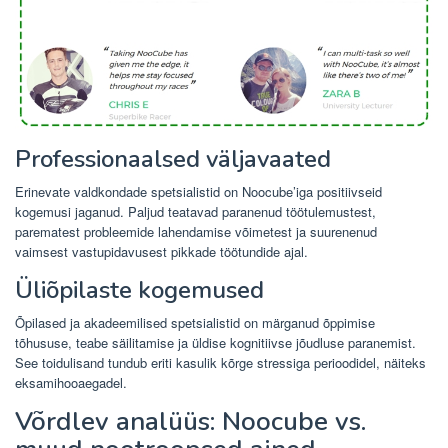
Professionaalsed väljavaated
Erinevate valdkondade spetsialistid on Noocube’iga positiivseid
kogemusi jaganud. Paljud teatavad paranenud töötulemustest,
parematest probleemide lahendamise võimetest ja suurenenud
vaimsest vastupidavusest pikkade töötundide ajal.
Üliõpilaste kogemused
Õpilased ja akadeemilised spetsialistid on märganud õppimise
tõhususe, teabe säilitamise ja üldise kognitiivse jõudluse paranemist.
See toidulisand tundub eriti kasulik kõrge stressiga perioodidel, näiteks
eksamihooaegadel.
Võrdlev analüüs: Noocube vs.