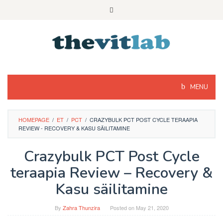
Skip
to
content
MENU
HOMEPAGE
/
ET
/
PCT
/
CRAZYBULK PCT POST CYCLE TERAAPIA
REVIEW - RECOVERY & KASU SÄILITAMINE
Crazybulk PCT Post Cycle
teraapia Review – Recovery &
Kasu säilitamine
By
Zahra Thunzira
Posted on
May 21, 2020