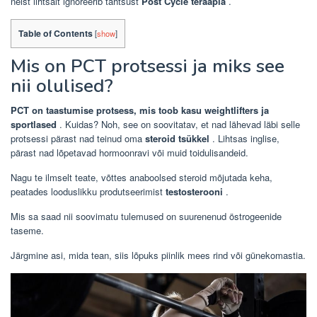
neist lihtsalt ignoreerib tähtsust
Post Cycle teraapia
.
Table of Contents
[
show
]
Mis on PCT protsessi ja miks see
nii olulised?
PCT on taastumise protsess, mis toob kasu weightlifters ja
sportlased
. Kuidas? Noh, see on soovitatav, et nad lähevad läbi selle
protsessi pärast nad teinud oma
steroid tsükkel
. Lihtsas inglise,
pärast nad lõpetavad hormoonravi või muid toidulisandeid.
Nagu te ilmselt teate, võttes anaboolsed steroid mõjutada keha,
peatades looduslikku produtseerimist
testosterooni
.
Mis sa saad nii soovimatu tulemused on suurenenud östrogeenide
taseme.
Järgmine asi, mida tean, siis lõpuks piinlik mees rind või günekomastia.