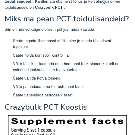
toidulisandeid
. Kahtlemata üks neist tõhus ja kõrvalmõjusid-free
toidulisandeid on
Crazybulk PCT
.
Miks ma pean PCT toidulisandeid?
Siin on mõned kõige olulisem põhjus, mida kaaluda
Saate tagada lihasmassi säilitamine ja saada täiendavat
tugevust.
Saate hoida kortisooli kontrolli all.
Võite täielikult taastada oma hormooni funktsioone kui teil on
esinenud jooksul ajutise tegevusetuse.
Saate vältida kõrvaltoimeid.
Võite parandada oma testosterooni tase.
Saate vähendada östrogeeni taset.
Crazybulk PCT Koostis