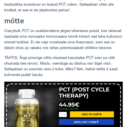
looduslikke koostisosi on lisatud PCT valem. Sellepärast võite olla
kindlad, et see ei ole järjekordne pettus!
mõtte
Crazybulk PCT on usaldusväärne järgse lahenduse poisid, kes tahavad
taastada oma normaalse hormonaalse toimib kiiresti nad teha kulturismi
steroid tsükkel. Ei ole vaja muretseda oma lihasmassi, sest see on
täiesti ohutu ja vabaks mis tahes potentsiaalselt ohtlikke toksiine.
TÄHTIS: Ärge proovige võtta otseteed kasutades PCT sest sa võib
ohustada teie tervist. Niisiis, veenduge au täiskuu ravi õigel viisil.
Sellepärast on soovitav osta 2 kohe. Miks? Noh, hetkel tellite 2 saad
kolmanda pudeli tasuta.