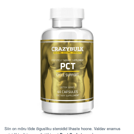
Siin on mõru tõde õigusliku steroidid lihaste hoone. Valdav enamus