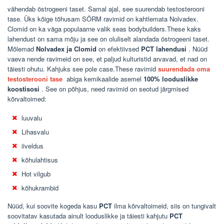
vähendab östrogeeni taset. Samal ajal, see suurendab testosterooni
tase. Üks kõige tõhusam SÖRM ravimid on kahtlemata Nolvadex.
Clomid on ka väga populaarne valik seas bodybuilders.These kaks
lahendust on sama mõju ja see on oluliselt alandada östrogeeni taset.
Mõlemad
Nolvadex ja Clomid
on efektiivsed
PCT lahendusi
. Nüüd
vaeva nende ravimeid on see, et paljud kulturistid arvavad, et nad on
täiesti ohutu. Kahjuks see pole case.These ravimid
suurendada oma
testosterooni tase
abiga kemikaalide asemel
100% looduslikke
koostisosi
. See on põhjus, need ravimid on seotud järgmised
kõrvaltoimed:
luuvalu
Lihasvalu
iiveldus
kõhulahtisus
Hot vilgub
kõhukrambid
Nüüd, kui soovite kogeda kasu
PCT
ilma kõrvaltoimeid, siis on tungivalt
soovitatav kasutada ainult looduslikke ja täiesti kahjutu
PCT