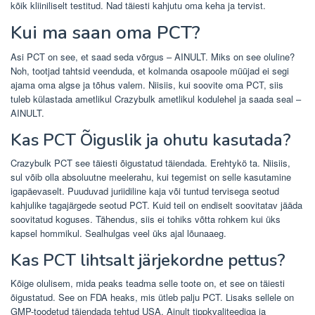
kõik kliiniliselt testitud. Nad täiesti kahjutu oma keha ja tervist.
Kui ma saan oma PCT?
Asi PCT on see, et saad seda võrgus – AINULT. Miks on see oluline?
Noh, tootjad tahtsid veenduda, et kolmanda osapoole müüjad ei segi
ajama oma algse ja tõhus valem. Niisiis, kui soovite oma PCT, siis
tuleb külastada ametlikul Crazybulk ametlikul kodulehel ja saada seal –
AINULT.
Kas PCT Õiguslik ja ohutu kasutada?
Crazybulk PCT see täiesti õigustatud täiendada. Erehtykö ta. Niisiis,
sul võib olla absoluutne meelerahu, kui tegemist on selle kasutamine
igapäevaselt. Puuduvad juriidiline kaja või tuntud tervisega seotud
kahjulike tagajärgede seotud PCT. Kuid teil on endiselt soovitatav jääda
soovitatud koguses. Tähendus, siis ei tohiks võtta rohkem kui üks
kapsel hommikul. Sealhulgas veel üks ajal lõunaaeg.
Kas PCT lihtsalt järjekordne pettus?
Kõige olulisem, mida peaks teadma selle toote on, et see on täiesti
õigustatud. See on FDA heaks, mis ütleb palju PCT. Lisaks sellele on
GMP-toodetud täiendada tehtud USA. Ainult tippkvaliteediga ja