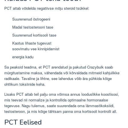
PCT aitab võidelda negatiivse mõju steroid tsükkel:
Suurenenud östrogeeni
Madal testosterooni tase
Suurenenud kortisooli tase
Kaotus lihaste tugevust
soovimatu vee kinnipidamist
energia kadu
Sa peaksid teadma, et PCT arendatud ja pakutud Crazybulk saab
mürgitustamine maksa, vähendada või kõrvaldada mitmeid kahjulikke
radikaale. Tavaline ja lihtne, see lahendus võib ära pühkida kõige
ohtlikum toksiinide keha.
Lisaks PCT aitab teil palju oma võimsa annus looduslikke koostisosi,
mis teevad nii normalize ja kontrollida optimaalne hormonaalse
tegevuse. Nagu tulemus, saate suurendada oma lämmastikoksiidi,
testosteroon, ja mis kõige tähtsam panna oma kortisooli kontrolli all.
PCT Eelised