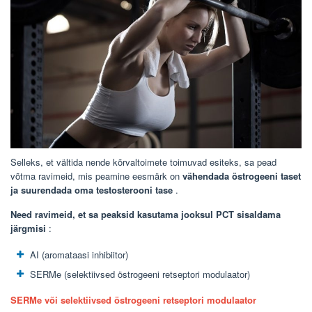
Selleks, et vältida nende kõrvaltoimete toimuvad esiteks, sa pead
võtma ravimeid, mis peamine eesmärk on
vähendada östrogeeni taset
ja suurendada oma testosterooni tase
.
Need ravimeid, et sa peaksid kasutama jooksul PCT sisaldama
järgmisi
:
AI (aromataasi inhibiitor)
SERMe (selektiivsed östrogeeni retseptori modulaator)
SERMe või selektiivsed östrogeeni retseptori modulaator