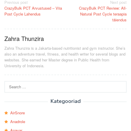
Post
Previous post
Next post
CrazyBulk PCT Arvustused – Viia
CrazyBulk PCT Review: All-
navigation
Post Cycle Lahendus
Natural Post Cycle teraapia
täiendus
Zahra Thunzira
Zahra Thunzira is a Jakarta-based nutritionist and gym instructor. She’s
also an adventure travel, fitness, and health writer for several blogs and
websites. She earned her Master degree in Public Health from
University of Indonesia.
Search
for:
Kategooriad
AirSnore
Anadrole
Anavar