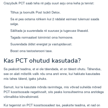
Crazybulk PCT saab teha nii palju suuri asju oma keha ja tervist:
Tõhus ja loomulik Post tsükli Detox.
Sa ei pea ootama rohkem kui 2 nädalat esimesi tulemusi saada
selge.
Säilitada ja suurendada nii suuruse ja tugevuse lihaseid.
Tagada normaalset toimimist oma hormoone.
Suurendada üldist energiat ja vastupidavust.
Boost oma testosterooni tase.
Kas PCT ohutud kasutada?
Sa peaksid teadma, et ei ole täiendada, et on täiesti ohutu. Tähendus,
see on alati mõistlik valik nõu oma arsti enne, kui hakkate kasutades
mis tahes täiend, igaks juhuks.
Samuti, kui te kasutate mõnda ravimitega, mis võivad suhelda mõned
PCT koostisosade negatiivselt, siis peaks konsulteerima oma arstidega
võimalikke kõrvaltoimeid.
Kui tegemist on PCT koostisosadest ise, peaksite teadma, et nad on