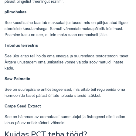
pärast pingelist treeningut režiimi.
piimohakas
See koostisaine taastab maksakahjustused, mis on põhjustatud liigse
steroidide kasutamisega. Samuti vähendab maksapõletik küsimusi.
Peamine kasu on see, et teie maks saab normaalselt jälle.
Tribulus terrestris
See üks aitab teil hoida oma energia ja suurendada testosterooni taset.
Ärgem unustagem oma unikaalse võime vältida soovimatuid lihaste
kadu.
Saw Palmetto
See on suurepärane antiöstrogeensed, mis aitab teil reguleerida oma
hormoonide taset pärast üritate toibuda steroid tsükkel.
Grape Seed Extract
See on hämmastav aromataasi summutajat ja östrogeeni elimination
lahus põnev antioksüdant võimeid.
Kuidas PCT teha tööd?