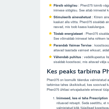
Pärsib söögiisu
: Phen375 toimib väga
inimese söögiisu. See aitab inimestel k
Stimuleerib ainevahetust
: Kiirem ain
kaalust alla võtta. Phen375 sisaldab a
rasvad, mis toob kaasa kaalulangus.
Tõstab energiataset
: Phen375 sisaldab
See võimaldab inimesel teha rohkem teg
Parandab Vaimse Tervise
: koostisos
aitavad taastada vaimset erksust, aida
Vähendab puhitus
: vedelikupeetus li
sisaldab koostisosi, mis aitavad välja 
Kes peaks tarbima 
Phen375 on loomulik täiendus valmistatud a
tarbimise tahes üksikisikud, kes soovivad ka
Phen375 ühtlasi erivajadustele erinevat tüüp
Inimesed, kes ei taha Prescription
nõuavad retsepti. Seda seetõttu, et n
valmistatud kõik füüsilised koostisosa