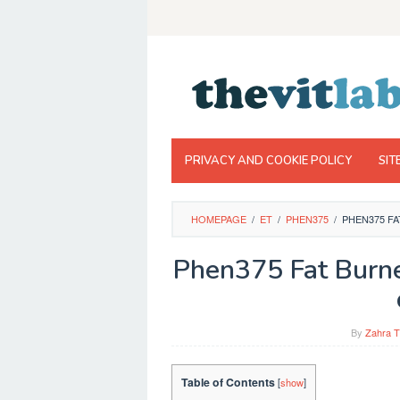
Skip
to
content
PRIVACY AND COOKIE POLICY
SIT
HOMEPAGE
/
ET
/
PHEN375
/
PHEN375 FA
Phen375 Fat Burne
By
Zahra T
Table of Contents
[
show
]