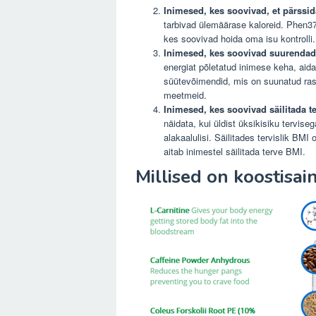
Inimesed, kes soovivad, et pärssi
tarbivad ülemäärase kaloreid. Phen37
kes soovivad hoida oma isu kontrolli.
Inimesed, kes soovivad suurenda
energiat põletatud inimese keha, ai
süütevõimendid, mis on suunatud rasv
meetmeid.
Inimesed, kes soovivad säilitada t
näidata, kui üldist üksikisiku tervis
alakaalulisi. Säilitades tervislik BMI
aitab inimestel säilitada terve BMI.
Millised on koostisa