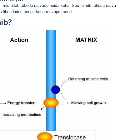
e, mis aitab tõkede rasvade hoida keha. See toimib tõhusa rasva
ad, vähendades seega keha rasvaprotsendi.
ib?