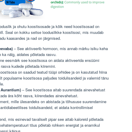
duslik ja ohutu koostisosade ja kõik need koostisosad on
ill. Seal on kokku seitse looduslikke koostisosi, mis muudab
adu kaasandes ja nad on järgmised.
veevaba)
– See aktiveerib hormoon, mis annab märku isiku keha
 ka nälg, aidates põletada rasvu.
e eesmärk see koostisosa on aidata aktiveerida ensüümi
 rasva kudede põletada kiiremini.
ostisosa on saadud teatud tüüpi orhidee ja on kasutatud hiina
alt populaarne koostisosa paljudes toidulisandeid ja valemid tänu
le.
 Aurantium)
– See koostisosa aitab suurendada ainevahetust
tada ära kõht rasva, kiirendades ainevahetust.
ent, mille ülesandeks on abistada ja tõhususe suurendamine
d antidiabeetilises toidulisandeid, et aidata kontrollimisel
end, mis esinevad tavaliselt pipar see aitab kaloreid põletada
ehatemperatuuri tõus põletab rohkem energiat ja enamikul
tsessi käigus.