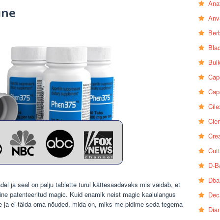
Ana
ine
Anv
Ber
Bla
Bul
Cap
Cap
Cile
Clen
Crea
Cutt
D-B
Dba
del ja seal on palju tablette turul kättesaadavaks mis väidab, et
line patenteeritud magic. Kuid enamik neist magic kaalulangus
Dec
ype ja ei täida oma nõuded, mida on, miks me pidime seda tegema
Dia