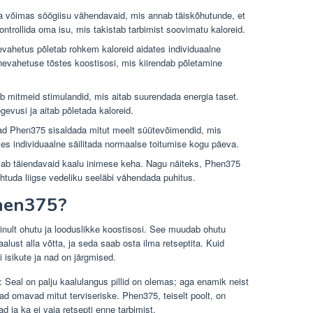
 võimas söögiisu vähendavaid, mis annab täiskõhutunde, et
ontrollida oma isu, mis takistab tarbimist soovimatu kaloreid.
evahetus põletab rohkem kaloreid aidates individuaalne
inevahetuse tõstes koostisosi, mis kiirendab põletamine
 mitmeid stimulandid, mis aitab suurendada energia taset.
evusi ja aitab põletada kaloreid.
ad Phen375 sisaldada mitut meelt süütevõimendid, mis
tes individuaalne säilitada normaalse toitumise kogu päeva.
sab täiendavaid kaalu inimese keha. Nagu näiteks, Phen375
uhtuda liigse vedeliku seeläbi vähendada puhitus.
Phen375?
inult ohutu ja looduslikke koostisosi. See muudab ohutu
alust alla võtta, ja seda saab osta ilma retseptita. Kuid
i isikute ja nad on järgmised.
: Seal on palju kaalulangus pillid on olemas; aga enamik neist
ad omavad mitut terviseriske. Phen375, teiselt poolt, on
d ja ka ei vaja retsepti enne tarbimist.