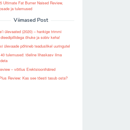
 Ultimate Fat Burner Naised Review,
osade ja tulemused
Viimased Post
e’i ülevaated (2020) – hankige trimmi
 dieedipillidega õhuke ja sobiv keha!
i ülevaade põhineb teaduslikel uuringutel
140 tulemused: tõeline lihaskasv ilma
deta
Review – võitlus Erektsioonihäired
lus Review: Kas see tõesti tasub osta?