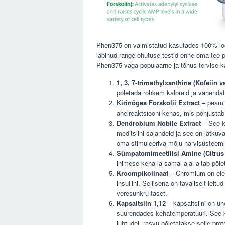
Phen375 on valmistatud kasutades 100% loo
läbinud range ohutuse testid enne oma tee p
Phen375 väga populaarne ja tõhus tervise k
1, 3, 7-trimethylxanthine (Kofeiin 
põletada rohkem kaloreid ja vähendab
Kirinõges Forskolii Extract
– peamin
ahelreaktsiooni kehas, mis põhjustab
Dendrobium Nobile Extract
– See ko
meditsiini sajandeid ja see on jätkuv
oma stimuleeriva mõju närvisüsteemi
Sümpatomimeetilisi Amine (Citrus
inimese keha ja samal ajal aitab põle
Kroompikolinaat
– Chromium on elem
insuliini. Sellisena on tavaliselt leitu
veresuhkru taset.
Kapsaitsiin 1,12
– kapsaitsiini on üh
suurendades kehatemperatuuri. See k
juhtudel, rasvu põletatakse selle pro