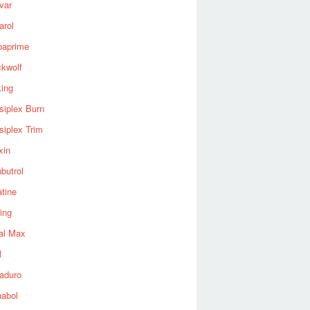
var
arol
baprime
ckwolf
king
siplex Burn
siplex Trim
xin
butrol
tine
ing
al Max
l
aduro
nabol