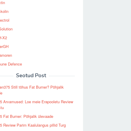
tin
kolin
ectrol
Solution
-X2
erGH
tamoren
une Defence
Seotud Post
n375 Still tõhus Fat Burner? Põhjalik
de
5 Arvamused: Loe meie Erapooletu Review
stu
 Fat Burner: Põhjalik ülevaade
 Review Parim Kaalulangus pillid Turg