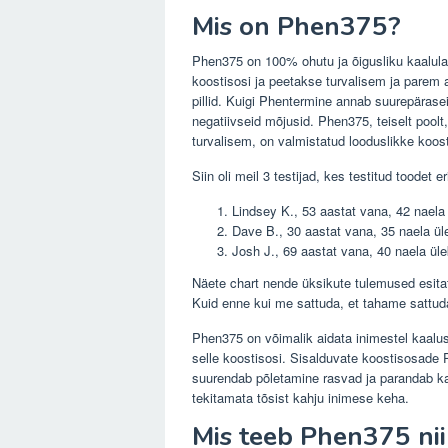
Mis on Phen375?
Phen375 on 100% ohutu ja õigusliku kaalula
koostisosi ja peetakse turvalisem ja parem 
pillid. Kuigi Phentermine annab suurepärase
negatiivseid mõjusid. Phen375, teiselt pool
turvalisem, on valmistatud looduslikke koost
Siin oli meil 3 testijad, kes testitud toode
Lindsey K., 53 aastat vana, 42 naela
Dave B., 30 aastat vana, 35 naela ül
Josh J., 69 aastat vana, 40 naela üle
Näete chart nende üksikute tulemused esita
Kuid enne kui me sattuda, et tahame sattud
Phen375 on võimalik aidata inimestel kaalus
selle koostisosi. Sisalduvate koostisosade 
suurendab põletamine rasvad ja parandab k
tekitamata tõsist kahju inimese keha.
Mis teeb Phen375 nii