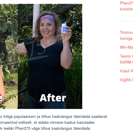
Phen375
koostis
Trimton
tooniga
Win-Max
Testol-
SARM-i
Viasil 
VigRX P
s kõige populaarsem ja tõhus kaalulangus täiendada saadaval.
trueeritud selliselt, et aidata inimene kaalus kasutades
ilk teebki Phen375 väga tõhus kaalulangus täiendada.