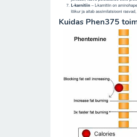
L-karnitiin
– L-karnitiin on aminohap
lõikur ja aitab assimilatsiooni rasv
Kuidas Phen375 toim