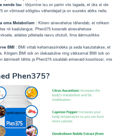
da nende Isu
: tõrjumine isu on parim viis tagada, et üks ei ole
5 on võimsad söögiisu vähendajad ja on suureks abiks neile,
da oma Metabolism
: Kiirem ainevahetus tähendab, et rohkem
dates nii kaalulangus. Phen375 koosneb ainevahetuse
koele, aidates põletada rasvu ohutult, ilma äärmuslikke
erve BMI
: BMI viitab kehamassiindeks ja seda kasutatakse, et
ega. Kõrgem BMI isik on ülekaaluline ning väiksemal BMI isik on
 on äärmiselt tähtis ja Phen375 sisaldab erinevaid koostisosi, mis
ined Phen375?