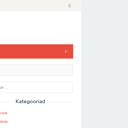
Kategooriad
Snore
drole