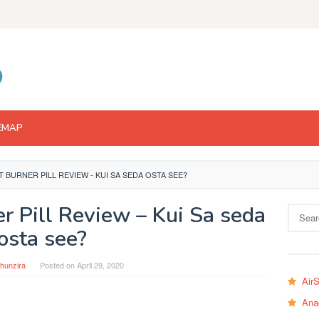
EMAP
T BURNER PILL REVIEW - KUI SA SEDA OSTA SEE?
r Pill Review – Kui Sa seda
Search
for:
osta see?
hunzira
Posted on
April 29, 2020
Air
Ana