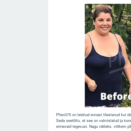
Phen375 on leidnud ennast tõestanud kui ük
Seda seetõttu, et see on valmistatud ja kons
erinevaid tegevusi. Nagu näiteks, võtkem p