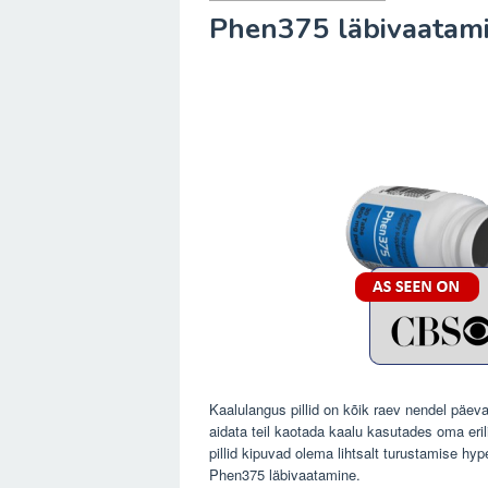
Phen375 läbivaatam
Kaalulangus pillid on kõik raev nendel päeva
aidata teil kaotada kaalu kasutades oma eri
pillid kipuvad olema lihtsalt turustamise h
Phen375 läbivaatamine.