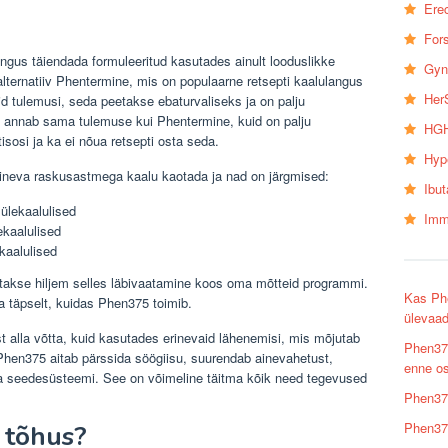
Erec
Fors
ngus täiendada formuleeritud kasutades ainult looduslikke
Gyn
alternatiiv Phentermine, mis on populaarne retsepti kaalulangus
Her
id tulemusi, seda peetakse ebaturvaliseks ja on palju
t, annab sama tulemuse kui Phentermine, kuid on palju
HGH
isosi ja ka ei nõua retsepti osta seda.
Hyp
t erineva raskusastmega kaalu kaotada ja nad on järgmised:
Ibu
 ülekaalulised
Imm
ekaalulised
kaalulised
takse hiljem selles läbivaatamine koos oma mõtteid programmi.
Kas Phe
a täpselt, kuidas Phen375 toimib.
ülevaa
t alla võtta, kuid kasutades erinevaid lähenemisi, mis mõjutab
Phen37
Phen375 aitab pärssida söögiisu, suurendab ainevahetust,
enne o
a seedesüsteemi. See on võimeline täitma kõik need tegevused
Phen375
Phen375
 tõhus?