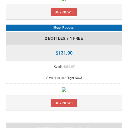
BUY NOW
»
Most Popular
2 BOTTLES + 1 FREE
$131.90
Retail:
$269.97
Save $138.07 Right Now!
BUY NOW
»