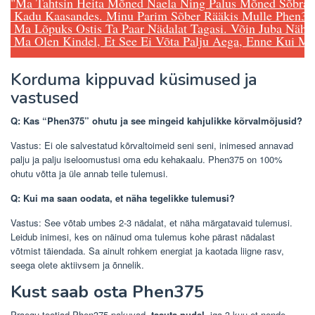
"Ma Tahtsin Heita Mõned Naela Ning Palus Mõned Sõbrad
 Kadu Kaasandes. Minu Parim Sõber Rääkis Mulle Phen375
 Ma Lõpuks Ostis Ta Paar Nädalat Tagasi. Võin Juba Näha P
 Ma Olen Kindel, Et See Ei Võta Palju Aega, Enne Kui Ma
Korduma kippuvad küsimused ja
vastused
Q: Kas “Phen375” ohutu ja see mingeid kahjulikke kõrvalmõjusid?
Vastus: Ei ole salvestatud kõrvaltoimeid seni seni, inimesed annavad
palju ja palju iseloomustusi oma edu kehakaalu. Phen375 on 100%
ohutu võtta ja üle annab teile tulemusi.
Q: Kui ma saan oodata, et näha tegelikke tulemusi?
Vastus: See võtab umbes 2-3 nädalat, et näha märgatavaid tulemusi.
Leidub inimesi, kes on näinud oma tulemus kohe pärast nädalast
võtmist täiendada. Sa ainult rohkem energiat ja kaotada liigne rasv,
seega olete aktiivsem ja õnnelik.
Kust saab osta Phen375
Praegu tootjad Phen375 pakuvad
tasuta pudel
iga 3 kuu et nende