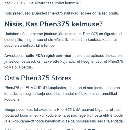
nagu kui isik juua ekstra tass kohvi hommikul.
Kõik praegused aruanded Phen375 näitavad, et see on täiesti ohutu.
Niisiis, Kas Phen375 kelmuse?
Uurisime nõuete oleme jõudnud järeldusele, et Phen375 on õigustatud
dieedi pille, ning et see ei ole võimalik teid aidata kaotada kaalu, et
soovite suhteliselt kiire tempo.
Arvestades
selle FDA registreerimise
, selle suurepärase ülevaateid
ja iseloomustused, on raske ette kujutada, et keegi ei usu, et Phen375
võiks olla pettus.
Osta Phen375 Stores
Phen375 on
EI MÜÜDUD
kauplustes, nii et sa ei saa joosta läbi oma
kohaliku apteegi ja korja see üles. Toodet müüakse ainult ametlikul
kodulehel
.
Seega need, kes tahavad
osta Phen375
USA peavad tagama, et nad
töötavad koos ametlikul kodulehel ja et nad tegelikult osta ehtne toode
ja ei koputama-off toote kavandatud selga populaarsus seda täiendada.