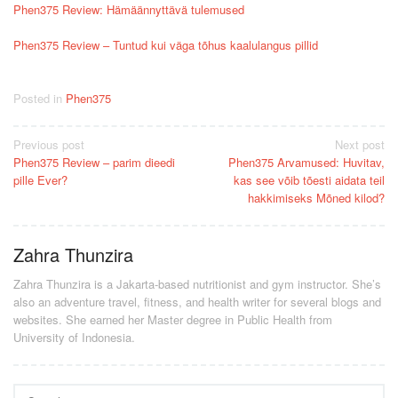
Phen375 Review: Hämäännyttävä tulemused
Phen375 Review – Tuntud kui väga tõhus kaalulangus pillid
Posted in
Phen375
Post
Previous post
Next post
Phen375 Review – parim dieedi
Phen375 Arvamused: Huvitav,
navigation
pille Ever?
kas see võib tõesti aidata teil
hakkimiseks Mõned kilod?
Zahra Thunzira
Zahra Thunzira is a Jakarta-based nutritionist and gym instructor. She’s
also an adventure travel, fitness, and health writer for several blogs and
websites. She earned her Master degree in Public Health from
University of Indonesia.
Search