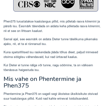
Phen375
turustatakse kaalulangus pillid, mis põletab rasva kiiremini ja
pärsib isu.
Eesmärk täiendada on aidata keha põletada rasva kiiremini,
nii et see on lihtsam kaalust.
Samal ajal, see eesmärk on aidata Dieter tunne täielikuma pikemaks
ajaks, nii, et ta ei rünnanud isu.
Kuna spetsiifilised isu raskendada jääda tõhus dieet, paljud inimesed
otsima söögiisu vähendavaid, kui nad üritavad kaalus.
Kui Dieter ei tunne nälga või tunne, nagu söömine, ta on väiksem
tõenäosus haigestuda isu.
Mis vahe on Phentermine ja
Phen375
Phentermine ja Phen375 on sageli segi üksteise üksikisikute otsivad
suur kaalulangus pillid. Kuid nad kahte erinevat toidulisandeid.