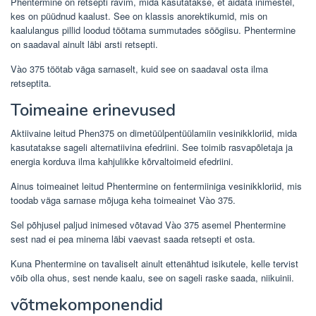
Phentermine on retsepti ravim, mida kasutatakse, et aidata inimestel,
kes on püüdnud kaalust. See on klassis anorektikumid, mis on
kaalulangus pillid loodud töötama summutades söögiisu. Phentermine
on saadaval ainult läbi arsti retsepti.
Vào 375 töötab väga sarnaselt, kuid see on saadaval osta ilma
retseptita.
Toimeaine erinevused
Aktiivaine leitud Phen375 on dimetüülpentüülamiin vesinikkloriid, mida
kasutatakse sageli alternatiivina efedriini. See toimib rasvapõletaja ja
energia korduva ilma kahjulikke kõrvaltoimeid efedriini.
Ainus toimeainet leitud Phentermine on fentermiiniga vesinikkloriid, mis
toodab väga sarnase mõjuga keha toimeainet Vào 375.
Sel põhjusel paljud inimesed võtavad Vào 375 asemel Phentermine
sest nad ei pea minema läbi vaevast saada retsepti et osta.
Kuna Phentermine on tavaliselt ainult ettenähtud isikutele, kelle tervist
võib olla ohus, sest nende kaalu, see on sageli raske saada, niikuinii.
võtmekomponendid