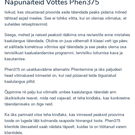
Näpunäiteid Võttes Phen375
Isikud, kes otsustavad proovida seda täiendada peaks pidama mõned
tähtsad asjad meeles. See ei tohiks võtta, kui on olemas võimalus, et
suheldes retseptiravimid.
Seega, mehed ja naised peaksid rääkima oma raviarstile enne mistahes
kaalulangus täiendada. Oluline on juua vähemalt 8 klaasi vett iga päev,
et säilitada korrektsus võtmise ajal täiendada ja see peaks olema osa
tervislikust kaalualandamise programmi, tervisliku toitumise kava ja
kasutamise.
Phen375
on usaldusväärne alternatiiv Phentermine ja üks paljudest
head võimalused inimestel on, kui nad püüavad leida õigustatud
kaalulangus pillid.
Õppimine nii palju kui võimalik umbes kaalulangus täiendab arm
üksikisikute teavet, mida nad vajavad, et teha kindlaks, kas konkreetne
täiendamiseks on õige neid.
Ka üks parimaid viise teha kindlaks, kas inimesed peaksid proovima
toode on lugeda läbi kolmanda osapoole hinnangut toote. Phen375
klientide ülevaateid saab näidata täpselt, kuidas ta on töötanud varem
klientidele.