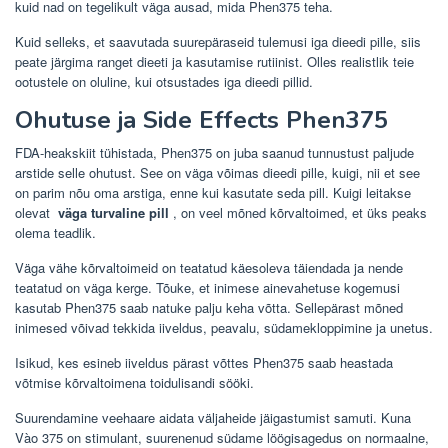
kuid nad on tegelikult väga ausad, mida Phen375 teha.
Kuid selleks, et saavutada suurepäraseid tulemusi iga dieedi pille, siis
peate järgima ranget dieeti ja kasutamise rutiinist. Olles realistlik teie
ootustele on oluline, kui otsustades iga dieedi pillid.
Ohutuse ja Side Effects Phen375
FDA-heakskiit tühistada, Phen375 on juba saanud tunnustust paljude
arstide selle ohutust. See on väga võimas dieedi pille, kuigi, nii et see
on parim nõu oma arstiga, enne kui kasutate seda pill. Kuigi leitakse
olevat
väga turvaline pill
, on veel mõned kõrvaltoimed, et üks peaks
olema teadlik.
Väga vähe kõrvaltoimeid on teatatud käesoleva täiendada ja nende
teatatud on väga kerge. Tõuke, et inimese ainevahetuse kogemusi
kasutab Phen375 saab natuke palju keha võtta. Sellepärast mõned
inimesed võivad tekkida iiveldus, peavalu, südamekloppimine ja unetus.
Isikud, kes esineb iiveldus pärast võttes Phen375 saab heastada
võtmise kõrvaltoimena toidulisandi sööki.
Suurendamine veehaare aidata väljaheide jäigastumist samuti. Kuna
Vào 375 on stimulant, suurenenud südame löögisagedus on normaalne,