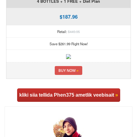
4 BOTTLES + 1 FREE + Diet Plan
$187.96
Retail:
$449.95
Save $261.99 Right Now!
BUY NOW
»
kliki siia tellida Phen375 ametlik veebisait
»