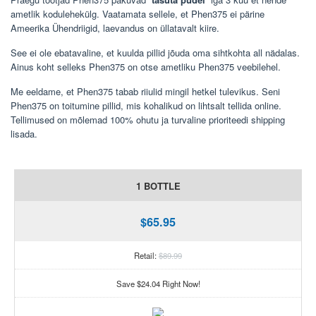
ametlik kodulehekülg. Vaatamata sellele, et Phen375 ei pärine
Ameerika Ühendriigid, laevandus on üllatavalt kiire.
See ei ole ebatavaline, et kuulda pillid jõuda oma sihtkohta all nädalas.
Ainus koht selleks Phen375 on otse ametliku Phen375 veebilehel.
Me eeldame, et Phen375 tabab riiulid mingil hetkel tulevikus. Seni
Phen375 on toitumine pillid, mis kohalikud on lihtsalt tellida online.
Tellimused on mõlemad 100% ohutu ja turvaline prioriteedi shipping
lisada.
1 BOTTLE
$65.95
Retail:
$89.99
Save $24.04 Right Now!