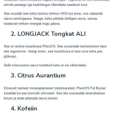
esineb peaaegu iga kaalulangus täiendada saadaval turul.
See muudab teie keha tootma rohkem HCG kui enne, mis vabastab
rasva vereringesse. Seega, keha põletab üleliigse rasva, samas
toodavad rohkem energiat kogu päeva.
2. LONGJACK Tongkat ALI
See on oluline koostisosa Phen375. See suurendab testosterooni tase
teie organismis. Veelgi enam, see koostisosa ei lase oma keha poe
glükoosi.
Selle tulemusena rasva toodetud keha on ka vähendada.
3. Citrus Aurantium
Erinevalt teistest mineraalainetest toidulisandeid, Phen375 Fat Burner
sisaldab ka see loomulik stimulant. See üks suurendab ainevahetuse
kiirust ja aitab põletada rasva kiiresti.
4. Kofeiin