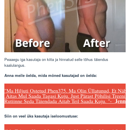
Peaaegu iga kasutaja on kiita ja hinnatud selle tõhus täiendus
kaalulangus.
Anna meile öelda, mida mõned kasutajad on öelda:
"Ma Hiljuti Ostetud Phen375. Ma Olin Üllatunud, Et Näha, 
 Aitas Mul Saada Tagasi Kuju. Just Pärast Põhilisi Treening
Jenna
Rutiinne Seda Täiendada Aitab Teil Saada Kuju. "-  
Siin on veel üks kasutaja iseloomustuse: