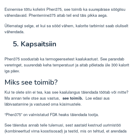
Esinemise tõttu kofeiini Phen375, see toimib ka suurepärase söögiisu
vähendavaid. Phentemine375 aitab teil end täis pikka aega.
Ütlematagi selge, et kui sa sööd vähem, kalorite tarbimist saab oluliselt
vähendada.
5. Kapsaitsiin
Phen375 soodustab ka termogeensetest kaalukaotust. See parandab
vereringet, suurendab keha temperatuuri ja aitab põletada üle 300 kalorit
iga päev.
Miks see toimib?
Kui te olete siin ei tea, kas see kaalulangus täiendada töötab või mitte?
Ma annan teile otse aus vastus,
see toimib.
Loe edasi aus
läbivaatamine ja vastused oma küsimustele.
“Phen375” on valmistatud FDA heaks täiendada tootja.
See täiendus annab teile tulemusi, sest aastaid kestnud uurimistöö
(kombineeritud virna koostisosad) ja testid, mis on tehtud, et arendada