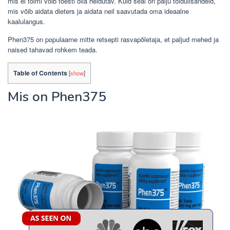
mis ei toimi võib tõesti olla heidutav.
Kuid seal on palju toidulisandeid,
mis võib aidata dieters ja aidata neil saavutada oma ideaalne
kaalulangus.
Phen375 on populaarne mitte retsepti rasvapõletaja, et paljud mehed ja
naised tahavad rohkem teada.
Table of Contents
[
show
]
Mis on Phen375