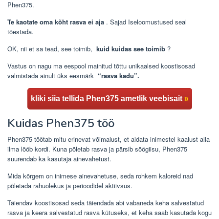
Phen375.
Te kaotate oma kõht rasva ei aja
. Sajad Iseloomustused seal
tõestada.
OK, nii et sa tead, see toimib,
kuid kuidas see toimib
?
Vastus on nagu ma eespool mainitud tõttu unikaalsed koostisosad
valmistada ainult üks eesmärk
“rasva kadu”.
kliki siia tellida Phen375 ametlik veebisait
»
Kuidas Phen375 töö
Phen375
töötab mitu erinevat võimalust, et aidata inimestel kaalust alla
ilma lööb kordi. Kuna põletab rasva ja pärsib söögiisu, Phen375
suurendab ka kasutaja ainevahetust.
Mida kõrgem on inimese ainevahetuse, seda rohkem kaloreid nad
põletada rahuolekus ja perioodidel aktiivsus.
Täiendav koostisosad seda täiendada abi vabaneda keha salvestatud
rasva ja keera salvestatud rasva kütuseks, et keha saab kasutada kogu