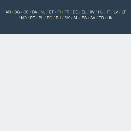
AR
/
BG
/
CS
/
DA
/
NL
/
ET
/
FI
/
FR
/
DE
/
EL
/
IW
/
HU
/
IT
/
LV
/
LT
/
NO
/
PT
/
PL
/
RO
/
RU
/
SK
/
SL
/
ES
/
SV
/
TR
/
UK