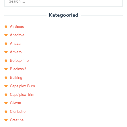
for:
Kategooriad
AirSnore
Anadrole
Anavar
Anvarol
Berbaprime
Blackwolf
Bulking
Capsiplex Burn
Capsiplex Trim
Cilexin
Clenbutrol
Creatine