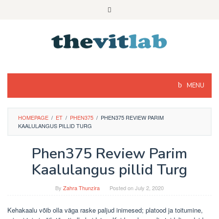
Skip
to
content
MENU
HOMEPAGE
/
ET
/
PHEN375
/
PHEN375 REVIEW PARIM
KAALULANGUS PILLID TURG
Phen375 Review Parim
Kaalulangus pillid Turg
By
Zahra Thunzira
Posted on
July 2, 2020
Kehakaalu võib olla väga raske paljud inimesed; platood ja toitumine,