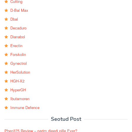
Cutting
D-Bal Max
Dbal
Decaduro
Dianabol
Erectin
Forskolin
Gynectrol
HerSolution
HGH-X2
HyperGH
Ibutamoren
Immune Defence
Seotud Post
Phen375 Review – parim dieedi pille Ever?