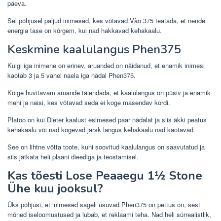
päeva.
Sel põhjusel paljud inimesed, kes võtavad Vào 375 teatada, et nende
energia tase on kõrgem, kui nad hakkavad kehakaalu.
Keskmine kaalulangus Phen375
Kuigi iga inimene on erinev, aruanded on näidanud, et enamik inimesi
kaotab 3 ja 5 vahel naela iga nädal Phen375.
Kõige huvitavam aruande täiendada, et kaalulangus on püsiv ja enamik
mehi ja naisi, kes võtavad seda ei koge masendav kordi.
Platoo on kui Dieter kaalust esimesed paar nädalat ja siis äkki peatus
kehakaalu või nad kogevad järsk langus kehakaalu nad kaotavad.
See on lihtne võtta toote, kuni soovitud kaalulangus on saavutatud ja
siis jätkata heli plaani dieediga ja teostamisel.
Kas tõesti Lose Peaaegu 1½ Stone
Ühe kuu jooksul?
Üks põhjusi, et inimesed sageli usuvad Phen375 on pettus on, sest
mõned iseloomustused ja lubab, et reklaami teha. Nad heli sürrealistlik,