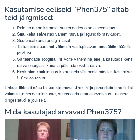
Kasutamise eeliseid “Phen375” aitab
teid järgmised:
Põletab maha kaloreid, suurendades oma ainevahetust.
Sinu keha salvestab vähem rasva ja lagundab rasvkudet.
Suurendab oma energia taset.
Te tunnete suuremat võimu ja vastupidavust oma üldist füüsilist
jõudlust.
Sa taandada söögiisu, nii võite vähem näljane ja kasutada keha
rasva energiaallikana ja põletada ekstra rasva.
Keskmine kaalulangus kolm naela viis naela nädalas keskmiselt
!! See on tohutu.
Lihtsas lihtsaid sõnu te kaotate rasva kiiremini ja parandada oma üldist
välimust ja nende tulemuste, suurendada oma ainevahetust, tunnete
pingestatud ja jõuliselt.
Mida kasutajad arvavad Phen375?