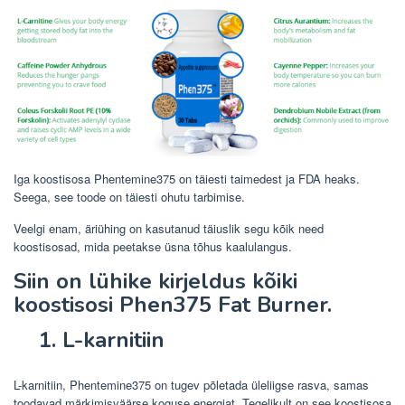
Iga koostisosa Phentemine375 on täiesti taimedest ja FDA heaks.
Seega, see toode on täiesti ohutu tarbimise.
Veelgi enam, äriühing on kasutanud täiuslik segu kõik need
koostisosad, mida peetakse üsna tõhus kaalulangus.
Siin on lühike kirjeldus kõiki
koostisosi Phen375 Fat Burner.
1. L-karnitiin
L-karnitiin, Phentemine375 on tugev põletada üleliigse rasva, samas
toodavad märkimisväärse koguse energiat. Tegelikult on see koostisosa