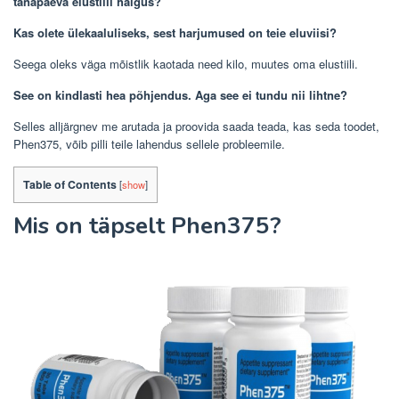
tänapäeva elustiili haigus?
Kas olete ülekaaluliseks, sest harjumused on teie eluviisi?
Seega oleks väga mõistlik kaotada need kilo, muutes oma elustiili.
See on kindlasti hea põhjendus. Aga see ei tundu nii lihtne?
Selles alljärgnev me arutada ja proovida saada teada, kas seda toodet,
Phen375, võib pilli teile lahendus sellele probleemile.
Table of Contents
[
show
]
Mis on täpselt Phen375?