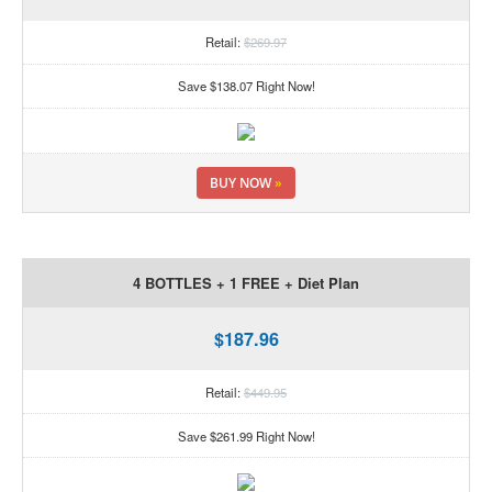
Retail:
$269.97
Save $138.07 Right Now!
BUY NOW
»
4 BOTTLES + 1 FREE + Diet Plan
$187.96
Retail:
$449.95
Save $261.99 Right Now!