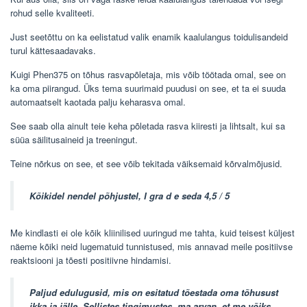
rohud selle kvaliteeti.
Just seetõttu on ka eelistatud valik enamik kaalulangus toidulisandeid
turul kättesaadavaks.
Kuigi Phen375 on tõhus rasvapõletaja, mis võib töötada omal, see on
ka oma piirangud. Üks tema suurimaid puudusi on see, et ta ei suuda
automaatselt kaotada palju keharasva omal.
See saab olla ainult teie keha põletada rasva kiiresti ja lihtsalt, kui sa
süüa säilitusaineid ja treeningut.
Teine nõrkus on see, et see võib tekitada väiksemaid kõrvalmõjusid.
Kõikidel nendel põhjustel, I gra
d
e seda 4,5 / 5
Me kindlasti ei ole kõik kliinilised uuringud me tahta, kuid teisest küljest
näeme kõiki neid lugematuid tunnistused, mis annavad meile positiivse
reaktsiooni ja tõesti positiivne hindamisi.
Paljud edulugusid, mis on esitatud tõestada oma tõhusust
ikka ja jälle. Sellistes tingimustes, ma arvan, et me võiks