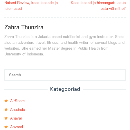
navigation
Naised Review, koostisosade ja
Koostisosad ja hinnangud: tasub
tulemused
osta või mitte?
Zahra Thunzira
Zahra Thunzira is a Jakarta-based nutritionist and gym instructor. She’s
also an adventure travel, fitness, and health writer for several blogs and
websites. She earned her Master degree in Public Health from
University of Indonesia.
Search
for:
Kategooriad
AirSnore
Anadrole
Anavar
Anvarol