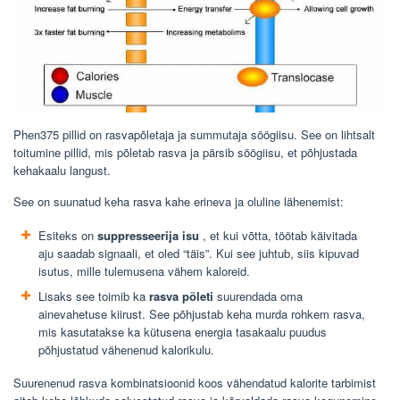
Phen375 pillid on rasvapõletaja ja summutaja söögiisu. See on lihtsalt
toitumine pillid, mis põletab rasva ja pärsib söögiisu, et põhjustada
kehakaalu langust.
See on suunatud keha rasva kahe erineva ja oluline lähenemist:
Esiteks on
suppresseerija isu
, et kui võtta, töötab käivitada
aju saadab signaali, et oled “täis”. Kui see juhtub, siis kipuvad
isutus, mille tulemusena vähem kaloreid.
Lisaks see toimib ka
rasva põleti
suurendada oma
ainevahetuse kiirust. See põhjustab keha murda rohkem rasva,
mis kasutatakse ka kütusena energia tasakaalu puudus
põhjustatud vähenenud kalorikulu.
Suurenenud rasva kombinatsioonid koos vähendatud kalorite tarbimist