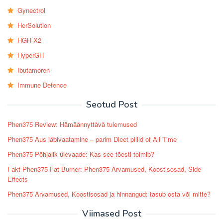
Gynectrol
HerSolution
HGH-X2
HyperGH
Ibutamoren
Immune Defence
Seotud Post
Phen375 Review: Hämäännyttävä tulemused
Phen375 Aus läbivaatamine – parim Dieet pillid of All Time
Phen375 Põhjalik ülevaade: Kas see tõesti toimib?
Fakt Phen375 Fat Burner: Phen375 Arvamused, Koostisosad, Side
Effects
Phen375 Arvamused, Koostisosad ja hinnangud: tasub osta või mitte?
Viimased Post