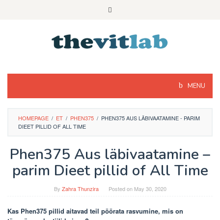
Skip
to
content
MENU
HOMEPAGE
/
ET
/
PHEN375
/
PHEN375 AUS LÄBIVAATAMINE - PARIM
DIEET PILLID OF ALL TIME
Phen375 Aus läbivaatamine –
parim Dieet pillid of All Time
By
Zahra Thunzira
Posted on
May 30, 2020
Kas Phen375 pillid aitavad teil pöörata rasvumine, mis on