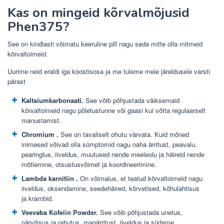
Kas on mingeid kõrvalmõjusid
Phen375?
See on kindlasti võimatu keeruline pill nagu seda mitte olla mitmeid
kõrvaltoimeid.
Uurime neid eraldi iga koostisosa ja me tuleme meie järeldusele varsti
pärast
Kaltsiumkarbonaati.
See võib põhjustada väiksemaid
kõrvaltoimeid nagu põletustunne või gaasi kui võtta regulaarselt
manustamist.
Chromium
.
See on tavaliselt ohutu värvata. Kuid mõned
inimesed võivad olla sümptomid nagu naha ärritust, peavalu,
pearinglus, iiveldus, muutused nende meeleolu ja häireid nende
mõtlemine, otsustusvõimet ja koordineerimine.
Lambda karnitiin
.
On võimalus, et teatud kõrvaltoimeid nagu
iiveldus, oksendamine, seedehäired, kõrvetised, kõhulahtisus
ja krambid.
Veevaba Kofeiin Powder.
See võib põhjustada unetus,
närvilisus ja rahutus, maoärritust, iiveldus ja südame