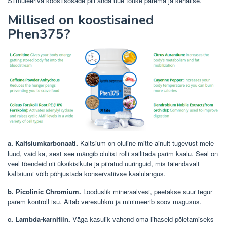
Stimuleeriva koostisosade pill anda uue tõuke parema ja kehalise.
Millised on koostisained
Phen375?
a. Kaltsiumkarbonaati.
Kaltsium on oluline mitte ainult tugevust meie
luud, vaid ka, sest see mängib olulist rolli säilitada parim kaalu. Seal on
veel tõendeid nii üksikisikute ja piiratud uuringuid, mis täiendavalt
kaltsiumi võib põhjustada konservatiivse kaalulangus.
b. Picolinic Chromium.
Looduslik mineraalvesi, peetakse suur tegur
parem kontroll isu. Aitab veresuhkru ja minimeerib soov magusus.
c. Lambda-karnitiin.
Väga kasulik vahend oma lihaseid põletamiseks