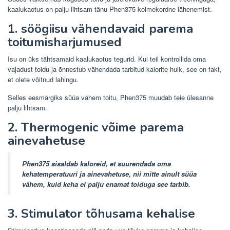
kaalukaotus on palju lihtsam tänu Phen375 kolmekordne lähenemist.
1. söögiisu vähendavaid parema
toitumisharjumused
Isu on üks tähtsamaid kaalukaotus tegurid. Kui teil kontrollida oma
vajadust toidu ja õnnestub vähendada tarbitud kalorite hulk, see on fakt,
et olete võitnud lahingu.
Selles eesmärgiks süüa vähem toitu, Phen375 muudab teie ülesanne
palju lihtsam.
2. Thermogenic võime parema
ainevahetuse
Phen375 sisaldab kaloreid, et suurendada oma
kehatemperatuuri ja ainevahetuse, nii mitte ainult süüa
vähem, kuid keha ei palju enamat toiduga see tarbib.
3. Stimulator tõhusama kehalise