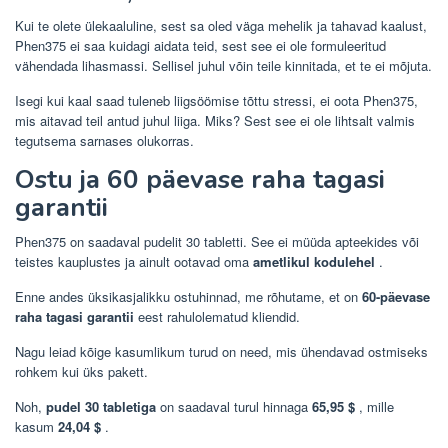
Kui te olete ülekaaluline, sest sa oled väga mehelik ja tahavad kaalust,
Phen375 ei saa kuidagi aidata teid, sest see ei ole formuleeritud
vähendada lihasmassi. Sellisel juhul võin teile kinnitada, et te ei mõjuta.
Isegi kui kaal saad tuleneb liigsöömise tõttu stressi, ei oota Phen375,
mis aitavad teil antud juhul liiga. Miks? Sest see ei ole lihtsalt valmis
tegutsema sarnases olukorras.
Ostu ja 60 päevase raha tagasi
garantii
Phen375 on saadaval pudelit 30 tabletti. See ei müüda apteekides või
teistes kauplustes ja ainult ootavad oma
ametlikul kodulehel
.
Enne andes üksikasjalikku ostuhinnad, me rõhutame, et on
60-päevase
raha tagasi garantii
eest rahulolematud kliendid.
Nagu leiad kõige kasumlikum turud on need, mis ühendavad ostmiseks
rohkem kui üks pakett.
Noh,
pudel 30 tabletiga
on saadaval turul hinnaga
65,95 $
, mille
kasum
24,04 $
.