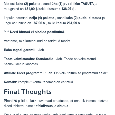
Mis ost
kaks (2) pakette
, saad
ühe (1) pudel ikka TASUTA
ja
müügihind on
131,90 $
kokku kasumit
138,07 $
.
Lõpuks ostmisel
nelja (4) pakette
, saad
kaks (2) pudelid tasuta
ja
kogu ostuhinna on
187.96 $
, mille kasum
261,99 $
.
**** Need hinnad ei sisalda postikulud.
Vaatame, mis kriteeriumid on täidetud toodet
Raha tagasi garantii
:
Jah
Toote valmistamine Standardid
:
Jah. Toode on valmistatud
heakskiidetud laborites.
Affiliate Dieet programmi
:
Jah. On valik toitumise programmi saidilt.
Kontakt:
komplekt kontaktandmed on esitatud.
Final Thoughts
Phen375 pillid on kõik huvitavad omadused, et enamik inimesi otsivad
dieeditablette, nimelt
efektiivsus
ja
ohutus
.
Kui aus olla, siis on väga raske leida kaalulangus täiendada või isegi