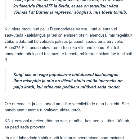
kritiseerida Phen375 ja öelda, et see on tegelikult väga
võimas Fat Burner ja repressor söögiisu, mis tõesti toimib.
Kui olete proovinud palju Dieettoodetes varem, kuid ei suutnud
saavutada kaalulangus ja teil on endiselt otsin lahendust, mis tegelikult
võiks aidata teil kõrvaldada paksus ja uuesti saada oma tervisele,
Phen375 Pill tundub olevat oma tegeliku viimane lootus. Kui teil
saavutada mõningaid tulemusi te tunnete rohkem usaldust ise kindlasti
!!
Kuigi see on väga populaarne toidulisand kaalulangus
ilma retseptita ja mis on täiesti ohutu müüa internetis on
palju kordi, kui erinevate peddlers müüvad seda toodet.
Ole ettevaatlik ja eelistavad ametlike veebilehtede oma hankeid. See
paneb sind tundma turvalisem üldse korda.
Kõigi eespool meeles, tõde on see, et näha, kas see pill tõesti töötab,
sa pead seda proovida.
Ja alati lahendada kahtlusi või küsimusi operatsiooni oma raviarsti.