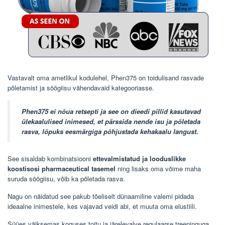
Vastavalt oma ametlikul kodulehel, Phen375 on toidulisand rasvade
põletamist ja söögiisu vähendavaid kategooriasse.
Phen375 ei nõua retsepti ja see on dieedi pillid kasutavad
ülekaalulised inimesed, et pärssida nende isu ja põletada
rasva, lõpuks eesmärgiga põhjustada kehakaalu langust.
See sisaldab kombinatsiooni
ettevalmistatud ja looduslikke
koostisosi pharmaceutical tasemel
ning lisaks oma võime maha
suruda söögiisu, võib ka põletada rasva.
Nagu on näidatud see pakub tõeliselt dünaamiline valemi pidada
ideaalne inimestele, kes vajavad veidi abi, et muuta oma elustiili.
Süües väiksemas koguses toitu ja järelevalve regulaarse treeninguga,