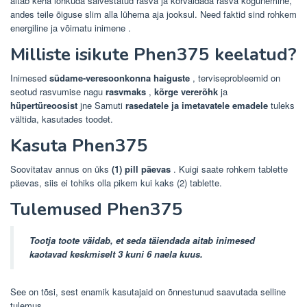
aitab keha lõhkuda salvestatud rasva ja kõrvaldada rasva kogunemine,
andes
teile õiguse slim alla lühema aja jooksul. Need faktid sind rohkem
energiline ja võimatu inimene
.
Milliste isikute Phen375 keelatud?
Inimesed
südame-veresoonkonna haiguste
, terviseprobleemid on
seotud rasvumise nagu
rasvmaks
,
kõrge vererõhk
ja
hüpertüreoosist
jne Samuti
rasedatele ja imetavatele emadele
tuleks
vältida, kasutades toodet.
Kasuta Phen375
Soovitatav annus on üks
(1) pill päevas
. Kuigi saate rohkem tablette
päevas, siis ei tohiks olla pikem kui kaks (2) tablette.
Tulemused Phen375
Tootja toote väidab, et seda täiendada aitab inimesed
kaotavad keskmiselt 3 kuni 6 naela kuus.
See on tõsi, sest enamik kasutajaid on õnnestunud saavutada selline
tulemus.