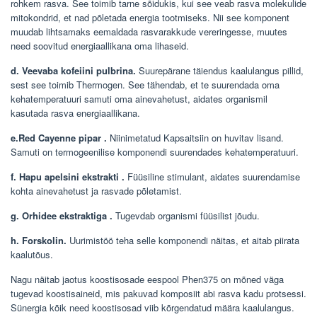
rohkem rasva. See toimib tarne sõidukis, kui see veab rasva molekulide
mitokondrid, et nad põletada energia tootmiseks. Nii see komponent
muudab lihtsamaks eemaldada rasvarakkude vereringesse, muutes
need soovitud energiaallikana oma lihaseid.
d. Veevaba kofeiini pulbrina.
Suurepärane täiendus kaalulangus pillid,
sest see toimib Thermogen. See tähendab, et te suurendada oma
kehatemperatuuri samuti oma ainevahetust, aidates organismil
kasutada rasva energiaallikana.
e.Red Cayenne pipar
.
Niinimetatud Kapsaitsiin on huvitav lisand.
Samuti on termogeenilise komponendi suurendades kehatemperatuuri.
f.
Hapu apelsini
ekstrakti
.
Füüsiline stimulant, aidates suurendamise
kohta ainevahetust ja rasvade põletamist.
g. Orhidee ekstraktiga
.
Tugevdab organismi füüsilist jõudu.
h. Forskolin.
Uurimistöö teha selle komponendi näitas, et aitab piirata
kaalutõus.
Nagu näitab jaotus koostisosade eespool Phen375 on mõned väga
tugevad koostisaineid, mis pakuvad komposiit abi rasva kadu protsessi.
Sünergia kõik need koostisosad viib kõrgendatud määra kaalulangus.