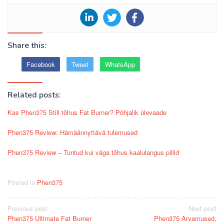
Share this:
Facebook
Tweet
WhatsApp
Related posts:
Kas Phen375 Still tõhus Fat Burner? Põhjalik ülevaade
Phen375 Review: Hämäännyttävä tulemused
Phen375 Review – Tuntud kui väga tõhus kaalulangus pillid
Posted in
Phen375
Post
Previous post
Next post
Phen375 Ultimate Fat Burner
Phen375 Arvamused,