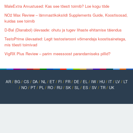
MaleExtra Arvustused: Kas see tõesti toimib? Loe kogu tõde
NO2 Max Review – lämmastikoksiidi Supplements Guide, Koostisosad,
kuidas see toimib
D-Bal (Dianabol) ülevaade: ohutu ja tugev lihaste ehitamise täiendus
TestoPrime ülevaated: Legit testosterooni võimendaja koostisainetega,
mis tõesti toimivad
VigRX Plus Review – parim meessoost parandamiseks pillid?
AR
/
BG
/
CS
/
DA
/
NL
/
ET
/
FI
/
FR
/
DE
/
EL
/
IW
/
HU
/
IT
/
LV
/
LT
/
NO
/
PT
/
PL
/
RO
/
RU
/
SK
/
SL
/
ES
/
SV
/
TR
/
UK