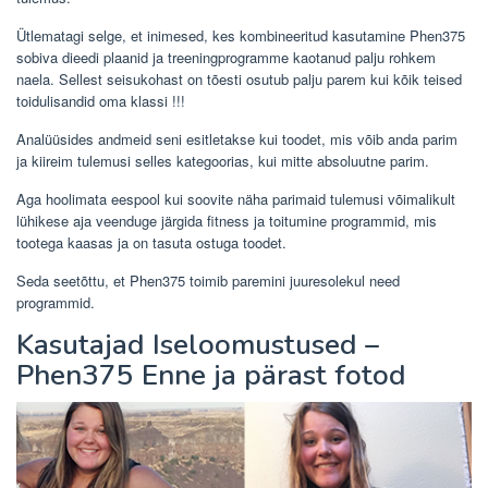
Ütlematagi selge, et inimesed, kes kombineeritud kasutamine Phen375
sobiva dieedi plaanid ja treeningprogramme kaotanud palju rohkem
naela. Sellest seisukohast on tõesti osutub palju parem kui kõik teised
toidulisandid oma klassi !!!
Analüüsides andmeid seni esitletakse kui toodet, mis võib anda parim
ja kiireim tulemusi selles kategoorias, kui mitte absoluutne parim.
Aga hoolimata eespool kui soovite näha parimaid tulemusi võimalikult
lühikese aja veenduge järgida fitness ja toitumine programmid, mis
tootega kaasas ja on tasuta ostuga toodet.
Seda seetõttu, et Phen375 toimib paremini juuresolekul need
programmid.
Kasutajad Iseloomustused –
Phen375 Enne ja pärast fotod