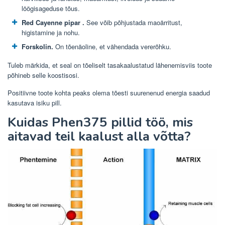
löögisageduse tõus.
Red Cayenne pipar
.
See võib põhjustada maoärritust,
higistamine ja nohu.
Forskolin.
On tõenäoline, et vähendada vererõhku.
Tuleb märkida, et seal on tõeliselt tasakaalustatud lähenemisviis toote
põhineb selle koostisosi.
Positiivne toote kohta peaks olema tõesti suurenenud energia saadud
kasutava isiku pill.
Kuidas Phen375 pillid töö, mis
aitavad teil kaalust alla võtta?