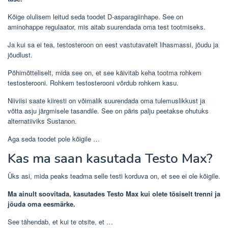
Kõige olulisem leitud seda toodet D-asparagiinhape. See on
aminohappe regulaator, mis aitab suurendada oma test tootmiseks.
Ja kui sa ei tea, testosteroon on eest vastutavatelt lihasmassi, jõudu ja
jõudlust.
Põhimõtteliselt, mida see on, et see käivitab keha tootma rohkem
testosterooni. Rohkem testosterooni võrdub rohkem kasu.
Niiviisi saate kiiresti on võimalik suurendada oma tulemuslikkust ja
võtta asju järgmisele tasandile. See on päris palju peetakse ohutuks
alternatiiviks Sustanon.
Aga seda toodet pole kõigile …
Kas ma saan kasutada Testo Max?
Üks asi, mida peaks teadma selle testi korduva on, et see ei ole kõigile.
Ma ainult soovitada, kasutades Testo Max kui olete tõsiselt trenni ja
jõuda oma eesmärke.
See tähendab, et kui te otsite, et …