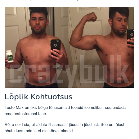
Lõplik Kohtuotsus
Testo Max on üks kõige tõhusamaid tooteid loomulikult suurendada
oma testosterooni tase.
Võite eeldada, et aidata lihasmassi jõudu ja jõudlust. See on täiesti
ohutu kasutada ja ei ole kõrvaltoimeid.