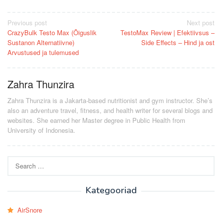
Post
Previous post
Next post
CrazyBulk Testo Max (Õiguslik
TestoMax Review | Efektiivsus –
navigation
Sustanon Alternatiivne)
Side Effects – Hind ja ost
Arvustused ja tulemused
Zahra Thunzira
Zahra Thunzira is a Jakarta-based nutritionist and gym instructor. She’s
also an adventure travel, fitness, and health writer for several blogs and
websites. She earned her Master degree in Public Health from
University of Indonesia.
Search
for:
Kategooriad
AirSnore