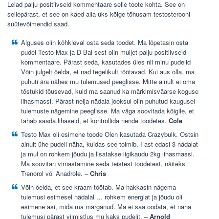
Leiad palju positiivseid kommentaare selle toote kohta. See on
sellepärast, et see on käed alla üks kõige tõhusam testosterooni
süütevõimendid saad.
Alguses olin kõhkleval osta seda toodet. Ma lõpetasin osta
pudel Testo Max ja D-Bal sest olin muljet palju positiivseid
kommentaare. Pärast seda, kasutades üles nii minu pudelid
Võin julgelt öelda, et nad tegelikult töötavad. Kui aus olla, ma
puhuti ära nähes mu tulemused peeglisse. Mitte ainult ei oma
tõstukid tõusevad, kuid ma saanud ka märkimisväärse koguse
lihasmassi. Pärast nelja nädala jooksul olin puhutud kaugusel
tulemuste nägemine peeglisse. Ma väga soovitada kõigile, et
tahab saada lihaseid, et kontrollida nende toodetes.
Cole
Testo Max oli esimene toode Olen kasutada Crazybulk. Ostsin
ainult ühe pudeli näha, kuidas see toimib. Fast edasi 3 nädalat
ja mul on rohkem jõudu ja lisatakse ligikaudu 2kg lihasmassi.
Ma soovitan virnastamine seda teistest toodetest, näiteks
Trenorol või Anadrole. –
Chris
Võin öelda, et see kraam töötab. Ma hakkasin nägema
tulemusi esimesel nädalal … rohkem energiat ja jõudu oli
esimene asi, mida ma märganud. Ma ei saa oodata, et näha
tulemusi pärast viimistlus mu kaks pudelit. –
Arnold