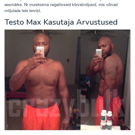
eesmärke. Nr muretsema negatiivseid kõrvalmõjusid, mis võivad
mõjutada teie tervist.
Testo Max Kasutaja Arvustused