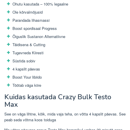
Ohutu kasutada – 100% legaalne
Ole kõrvalmõjusid
Parandada lihasmassi
Boost spordisaal Progress
Õiguslik Sustanon Alternatiivne
Täidisena & Cutting
Tugevneda Kiiresti
Süstida sobiv
4 kapslit päevas
Boost Your libiido
Töötab väga kiire
Kuidas kasutada Crazy Bulk Testo
Max
See on väga lihtne, kõik, mida vaja teha, on võtta 4 kapslit päevas. See
peab seda võtma koos toiduga
Ma võtan päevane annus Testo Max hommikul umbes 20 minutit enne