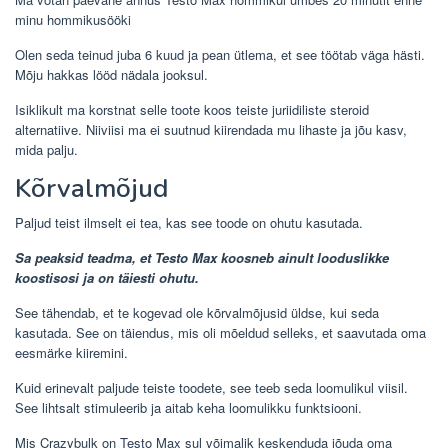
minu hommikusööki
Olen seda teinud juba 6 kuud ja pean ütlema, et see töötab väga hästi.
Mõju hakkas lööd nädala jooksul.
Isiklikult ma korstnat selle toote koos teiste juriidiliste steroid
alternatiive. Niiviisi ma ei suutnud kiirendada mu lihaste ja jõu kasv,
mida palju.
Kõrvalmõjud
Paljud teist ilmselt ei tea, kas see toode on ohutu kasutada.
Sa peaksid teadma, et Testo Max koosneb ainult looduslikke
koostisosi ja on täiesti ohutu.
See tähendab, et te kogevad ole kõrvalmõjusid üldse, kui seda
kasutada. See on täiendus, mis oli mõeldud selleks, et saavutada oma
eesmärke kiiremini.
Kuid erinevalt paljude teiste toodete, see teeb seda loomulikul viisil.
See lihtsalt stimuleerib ja aitab keha loomulikku funktsiooni.
Mis Crazybulk on Testo Max sul võimalik keskenduda jõuda oma