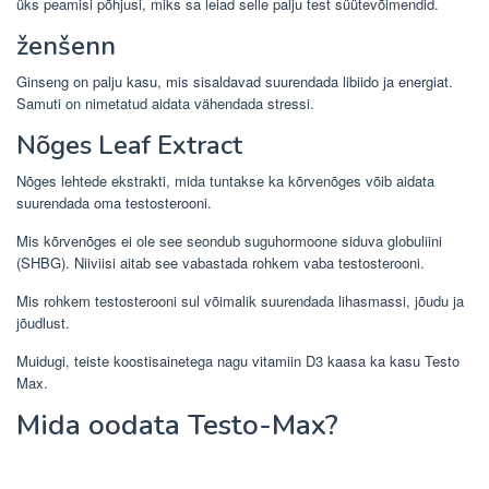
üks peamisi põhjusi, miks sa leiad selle palju test süütevõimendid.
ženšenn
Ginseng on palju kasu, mis sisaldavad suurendada libiido ja energiat.
Samuti on nimetatud aidata vähendada stressi.
Nõges Leaf Extract
Nõges lehtede ekstrakti, mida tuntakse ka kõrvenõges võib aidata
suurendada oma testosterooni.
Mis kõrvenõges ei ole see seondub suguhormoone siduva globuliini
(SHBG). Niiviisi aitab see vabastada rohkem vaba testosterooni.
Mis rohkem testosterooni sul võimalik suurendada lihasmassi, jõudu ja
jõudlust.
Muidugi, teiste koostisainetega nagu vitamiin D3 kaasa ka kasu Testo
Max.
Mida oodata Testo-Max?