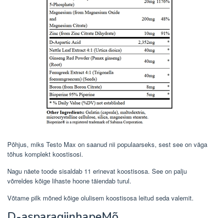
Põhjus, miks Testo Max on saanud nii populaarseks, sest see on väga
tõhus komplekt koostisosi.
Nagu näete toode sisaldab 11 erinevat koostisosa. See on palju
võrreldes kõige lihaste hoone täiendab turul.
Võtame pilk mõned kõige olulisem koostisosa leitud seda valemit.
D-asparagiinhapeMõ