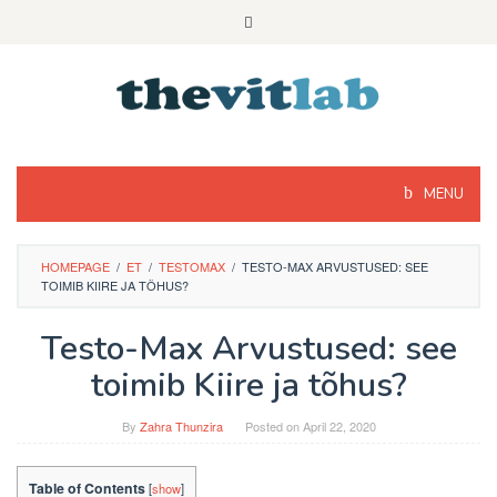
Skip
to
content
MENU
HOMEPAGE
/
ET
/
TESTOMAX
/
TESTO-MAX ARVUSTUSED: SEE
TOIMIB KIIRE JA TÕHUS?
Testo-Max Arvustused: see
toimib Kiire ja tõhus?
By
Zahra Thunzira
Posted on
April 22, 2020
Table of Contents
[
show
]