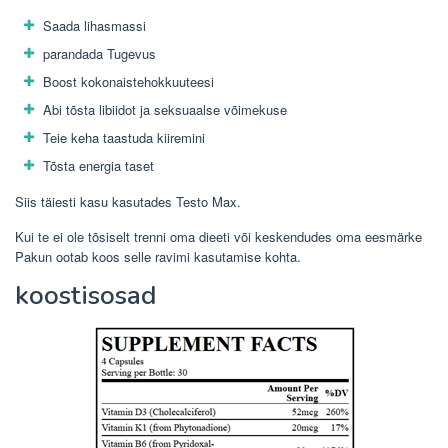
Saada lihasmassi
parandada Tugevus
Boost kokonaistehokkuuteesi
Abi tõsta libiidot ja seksuaalse võimekuse
Teie keha taastuda kiiremini
Tõsta energia taset
Siis täiesti kasu kasutades Testo Max.
Kui te ei ole tõsiselt trenni oma dieeti või keskendudes oma eesmärke
Pakun ootab koos selle ravimi kasutamise kohta.
koostisosad