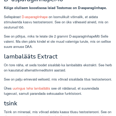
Kõige olulisem koostisosa leiad Testomax on D-asparagiinhape.
Sellepärast
D-asparagiinhape
on loomulikult võimalik, et aidata
stimuleerida kasvu testosterooni. See on üks väheseid aineid, mis on
osutunud töö.
See on põhjus, miks te leiate üle 2 grammi D-asparagiinhapeMõ Selle
valemi. Ma olen päris kindel ei ole muud valemiga turule, mis on sellise
suure annuse DAA.
lambalääts Extract
On tore näha, et seda toodet sisaldab ka lambalääts ekstrakti. See herb
on kasutatud alternatiivmeditsiini aastaid.
See on palju erinevaid eeliseid, mis võivad sisaldada tõus testosterooni.
Ühes
uuringus teha lambalääts
see oli näidanud, et suurendada
tugevust, samuti parandada seksuaalse funktsiooni.
tsink
Tsink on mineraal, mis võivad aidata kaasa tõusu testosterooni. See on