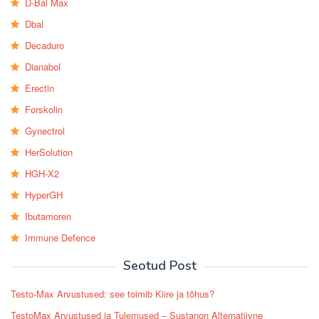
D-Bal Max
Dbal
Decaduro
Dianabol
Erectin
Forskolin
Gynectrol
HerSolution
HGH-X2
HyperGH
Ibutamoren
Immune Defence
Seotud Post
Testo-Max Arvustused: see toimib Kiire ja tõhus?
TestoMax Arvustused ja Tulemused – Sustanon Alternatiivne