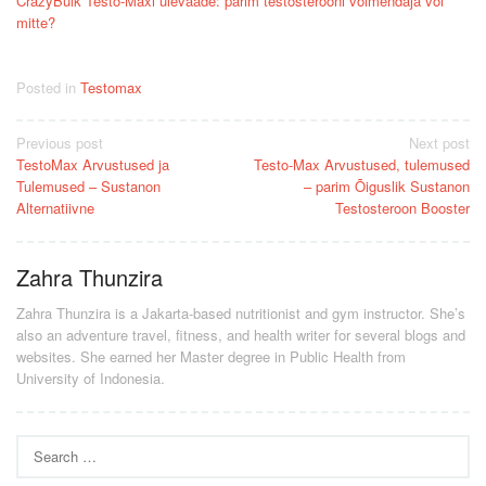
CrazyBulk Testo-Maxi ülevaade: parim testosterooni võimendaja või
mitte?
Posted in
Testomax
Post
Previous post
Next post
TestoMax Arvustused ja
Testo-Max Arvustused, tulemused
navigation
Tulemused – Sustanon
– parim Õiguslik Sustanon
Alternatiivne
Testosteroon Booster
Zahra Thunzira
Zahra Thunzira is a Jakarta-based nutritionist and gym instructor. She’s
also an adventure travel, fitness, and health writer for several blogs and
websites. She earned her Master degree in Public Health from
University of Indonesia.
Search
for: