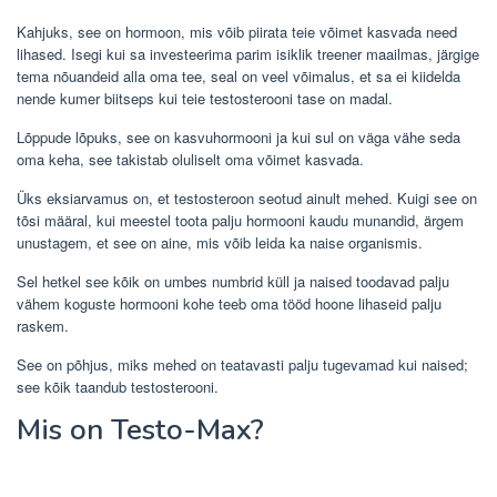
Kahjuks, see on hormoon, mis võib piirata teie võimet kasvada need
lihased. Isegi kui sa investeerima parim isiklik treener maailmas, järgige
tema nõuandeid alla oma tee, seal on veel võimalus, et sa ei kiidelda
nende kumer biitseps kui teie testosterooni tase on madal.
Lõppude lõpuks, see on kasvuhormooni ja kui sul on väga vähe seda
oma keha, see takistab oluliselt oma võimet kasvada.
Üks eksiarvamus on, et testosteroon seotud ainult mehed. Kuigi see on
tõsi määral, kui meestel toota palju hormooni kaudu munandid, ärgem
unustagem, et see on aine, mis võib leida ka naise organismis.
Sel hetkel see kõik on umbes numbrid küll ja naised toodavad palju
vähem koguste hormooni kohe teeb oma tööd hoone lihaseid palju
raskem.
See on põhjus, miks mehed on teatavasti palju tugevamad kui naised;
see kõik taandub testosterooni.
Mis on Testo-Max?