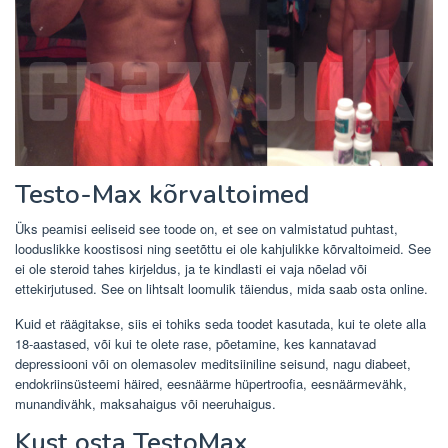
Testo-Max kõrvaltoimed
Üks peamisi eeliseid see toode on, et see on valmistatud puhtast,
looduslikke koostisosi ning seetõttu ei ole kahjulikke kõrvaltoimeid. See
ei ole steroid tahes kirjeldus, ja te kindlasti ei vaja nõelad või
ettekirjutused. See on lihtsalt loomulik täiendus, mida saab osta online.
Kuid et räägitakse, siis ei tohiks seda toodet kasutada, kui te olete alla
18-aastased, või kui te olete rase, põetamine, kes kannatavad
depressiooni või on olemasolev meditsiiniline seisund, nagu diabeet,
endokriinsüsteemi häired, eesnäärme hüpertroofia, eesnäärmevähk,
munandivähk, maksahaigus või neeruhaigus.
Kust osta TestoMax