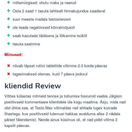
mittemürgised: ohutu maks ja neerud
Osta 2 saad 1 tasuta lahtiselt hinnakujundus saadaval
suur meeste madala testosterooni
ole teada negatiivseid kõrvalmõjusid
saab kasutada täidisena ja lõikamine tsüklit
tasuta saatmine
Miinused:
nõuab täpset rutiini tablettide võtmine 2-3 korda päevas
tagasimaksed olemas, kuid 7 päeva jooksul
kliendid Review
Võttes külastas mitmeid tervise ja toitumise foorumid veebis Jälgisin
positiivseid kommentaare klientidele üle kogu maailma. Asju, mida nad
olid ühine see, et Testo Max võimaldas neil ehitada tugev kuivade
lihastega, kus positiivseid tulemusi hakkas avalduma alles 2 nädala
pärast täiendamist. Nende ainus küsimus oli, et nad pidid võtma 3
kapslit päevas.