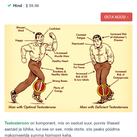
Hind
: $ 59.99
OSTA NÜÜD
»
Testosteroon
on komponent, mis on seotud suur, punnis lihased
aastaid ja lühike, kui see on see, mida otsite, siis peaks püüdma
maksimeerida summa hormooni keha.