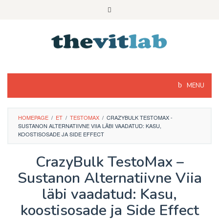
Skip
to
content
MENU
HOMEPAGE
/
ET
/
TESTOMAX
/
CRAZYBULK TESTOMAX -
SUSTANON ALTERNATIIVNE VIIA LÄBI VAADATUD: KASU,
KOOSTISOSADE JA SIDE EFFECT
CrazyBulk TestoMax –
Sustanon Alternatiivne Viia
läbi vaadatud: Kasu,
koostisosade ja Side Effect