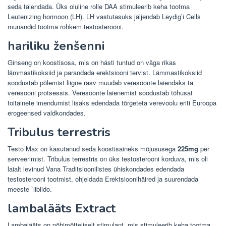
seda täiendada. Üks oluline rolle DAA stimuleerib keha tootma
Leutenizing hormoon (LH). LH vastutasuks jäljendab Leydig’i Cells
munandid tootma rohkem testosterooni.
hariliku ženšenni
Ginseng on koostisosa, mis on hästi tuntud on väga rikas
lämmastikoksiid ja parandada erektsiooni tervist. Lämmastikoksiid
soodustab põlemist liigne rasv muudab veresoonte laiendaks ta
veresooni protsessis. Veresoonte laienemist soodustab tõhusat
toitainete imendumist lisaks edendada tõrgeteta verevoolu eriti Euroopa
erogeensed valdkondades.
Tribulus terrestris
Testo Max on kasutanud seda koostisaineks mõjususega
225mg
per
serveerimist. Tribulus terrestris on üks testosterooni korduva, mis oli
laialt levinud Vana Traditsioonilistes ühiskondades edendada
testosterooni tootmist, ohjeldada Erektsioonihäired ja suurendada
meeste `libiido.
lambalääts Extract
Lambalääts on põhimõtteliselt stimulant, mis stimuleerib keha tootma