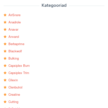
Kategooriad
AirSnore
Anadrole
Anavar
Anvarol
Berbaprime
Blackwolf
Bulking
Capsiplex Burn
Capsiplex Trim
Cilexin
Clenbutrol
Creatine
Cutting