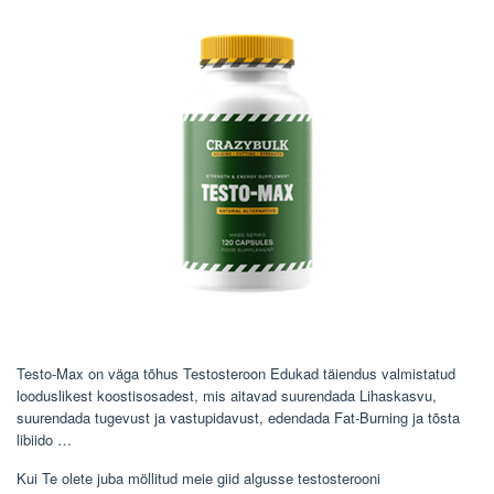
Testo-Max on väga tõhus Testosteroon Edukad täiendus valmistatud
looduslikest koostisosadest, mis aitavad suurendada Lihaskasvu,
suurendada tugevust ja vastupidavust, edendada Fat-Burning ja tõsta
libiido …
Kui Te olete juba möllitud meie giid algusse testosterooni