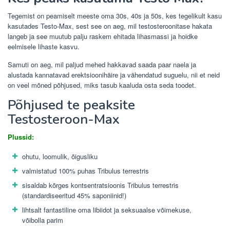
Tegemist on peamiselt meeste oma 30s, 40s ja 50s, kes tegelikult kasu
kasutades Testo-Max, sest see on aeg, mil testosteroonitase hakata
langeb ja see muutub palju raskem ehitada lihasmassi ja hoidke
eelmisele lihaste kasvu.
Samuti on aeg, mil paljud mehed hakkavad saada paar naela ja
alustada kannatavad erektsioonihäire ja vähendatud suguelu, nii et neid
on veel mõned põhjused, miks tasub kaaluda osta seda toodet.
Põhjused te peaksite
Testosteroon-Max
Plussid:
ohutu, loomulik, õigusliku
valmistatud 100% puhas Tribulus terrestris
sisaldab kõrges kontsentratsioonis Tribulus terrestris
(standardiseeritud 45% saponiinid!)
lihtsalt fantastiline oma libiidot ja seksuaalse võimekuse,
võibolla parim