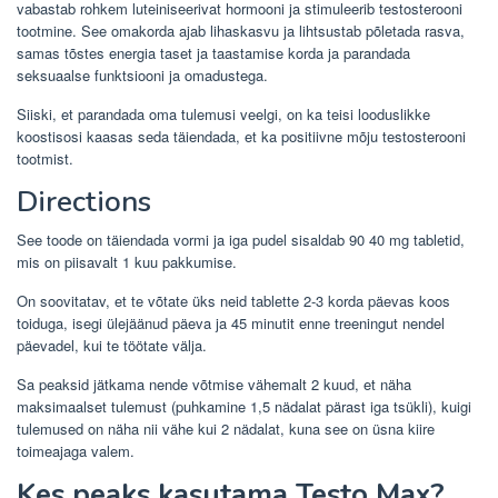
vabastab rohkem luteiniseerivat hormooni ja stimuleerib testosterooni
tootmine. See omakorda ajab lihaskasvu ja lihtsustab põletada rasva,
samas tõstes energia taset ja taastamise korda ja parandada
seksuaalse funktsiooni ja omadustega.
Siiski, et parandada oma tulemusi veelgi, on ka teisi looduslikke
koostisosi kaasas seda täiendada, et ka positiivne mõju testosterooni
tootmist.
Directions
See toode on täiendada vormi ja iga pudel sisaldab 90 40 mg tabletid,
mis on piisavalt 1 kuu pakkumise.
On soovitatav, et te võtate üks neid tablette 2-3 korda päevas koos
toiduga, isegi ülejäänud päeva ja 45 minutit enne treeningut nendel
päevadel, kui te töötate välja.
Sa peaksid jätkama nende võtmise vähemalt 2 kuud, et näha
maksimaalset tulemust (puhkamine 1,5 nädalat pärast iga tsükli), kuigi
tulemused on näha nii vähe kui 2 nädalat, kuna see on üsna kiire
toimeajaga valem.
Kes peaks kasutama Testo Max?