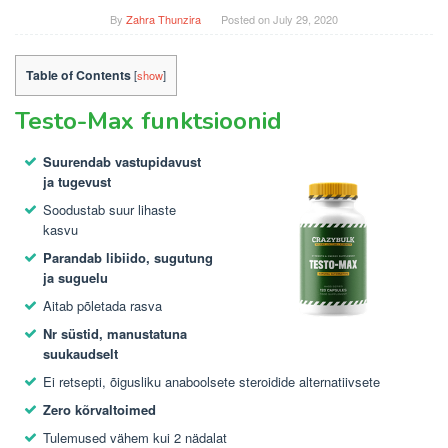
By
Zahra Thunzira
Posted on
July 29, 2020
Table of Contents
[
show
]
Testo-Max funktsioonid
Suurendab vastupidavust
ja tugevust
Soodustab suur lihaste
kasvu
Parandab libiido, sugutung
ja suguelu
Aitab põletada rasva
Nr süstid, manustatuna
suukaudselt
Ei retsepti, õigusliku anaboolsete steroidide alternatiivsete
Zero kõrvaltoimed
Tulemused vähem kui 2 nädalat