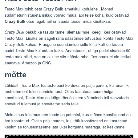
Testo Max tohib osta Crazy Bulk ametlikul kodulehel. Mõned
südametunnistuseta isikud võivad müüa läbi teise koha, kuid ostavad
Crazy Bulk
otse tagab teil on saada toode, mida küsitakse.
Crazy Bulk
pakub ka tasuta tarne, ülemaailmse, keegi, kes ostavad
Testo Max. Lisaks on sageli raha säästmise tutvustusi kohta Testo Max
Crazy Bulk kohas. Praegune edendamise selle kirjalikult on tasuta
pudel Testo Max kui ostate kaks. Arvestades, et iga pudel sisaldab 90
testo max pillid, see on oluline viis säästa raha. Testomax ei ole hetkel
saadaval Amazon ja GNC.
mõtte
Lühidalt, Testo Max testosterooni korduva on palju parem, kui enamik
testosterooni toidulisandeid turul. Olles kasutada suure hulga
koostisosi, Testo Max on kõige tõenäolisem võimaldab teil saavutada
soovitud tulemusi ja soovitame seda teile.
Meie ainus küsimus see toode on potentsi, kus mõned koostisosad on
ära kasutatud. Oleks palju parem, kui kõik koostisosad on kasutatud
keskmise tõhusustaseme jäta üksi kõrgema määraga, et keskmine.