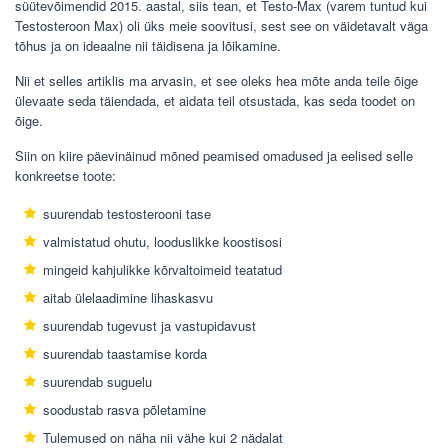
süütevõimendid 2015. aastal, siis tean, et Testo-Max (varem tuntud kui
Testosteroon Max) oli üks meie soovitusi, sest see on väidetavalt väga
tõhus ja on ideaalne nii täidisena ja lõikamine.
Nii et selles artiklis ma arvasin, et see oleks hea mõte anda teile õige
ülevaate seda täiendada, et aidata teil otsustada, kas seda toodet on
õige.
Siin on kiire päevinäinud mõned peamised omadused ja eelised selle
konkreetse toote:
suurendab testosterooni tase
valmistatud ohutu, looduslikke koostisosi
mingeid kahjulikke kõrvaltoimeid teatatud
aitab ülelaadimine lihaskasvu
suurendab tugevust ja vastupidavust
suurendab taastamise korda
suurendab suguelu
soodustab rasva põletamine
Tulemused on näha nii vähe kui 2 nädalat