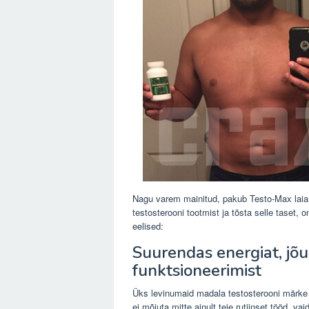
Nagu varem mainitud, pakub Testo-Max laia 
testosterooni tootmist ja tõsta selle taset,
eelised:
Suurendas energiat, jõu
funktsioneerimist
Üks levinumaid madala testosterooni märke
ei mõjuta mitte ainult teie rutiinset tööd, 