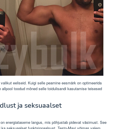
valikut eeliseid. Kuigi selle peamine eesmärk on optimeerida
 on allpool toodud mõned selle toidulisandi kasutamise teisesed
dlust ja seksuaalset
 on energiataseme langus, mis põhjustab pidevat väsimust. See
vaid ka seksuaalset funktsionaalsust. Testo-Maxi võimas valem