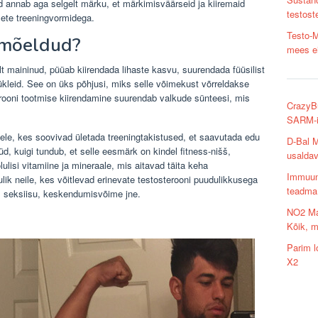
 annab aga selgelt märku, et märkimisväärseid ja kiiremaid
testost
sete treeningvormidega.
Testo-M
 mõeldud?
mees e
t maininud, püüab kiirendada lihaste kasvu, suurendada füüsilist
sükleid. See on üks põhjusi, miks selle võimekust võrreldakse
rooni tootmise kiirendamine suurendab valkude sünteesi, mis
CrazyB
SARM-i 
tele, kes soovivad ületada treeningtakistused, et saavutada edu
D-Bal M
, kuigi tundub, et selle eesmärk on kindel fitness-nišš,
usalda
lulisi vitamiine ja mineraale, mis aitavad täita keha
Immuuns
ulik neile, kes võitlevad erinevate testosterooni puudulikkusega
teadma
 seksiisu, keskendumisvõime jne.
NO2 Ma
Kõik, 
Parim 
X2