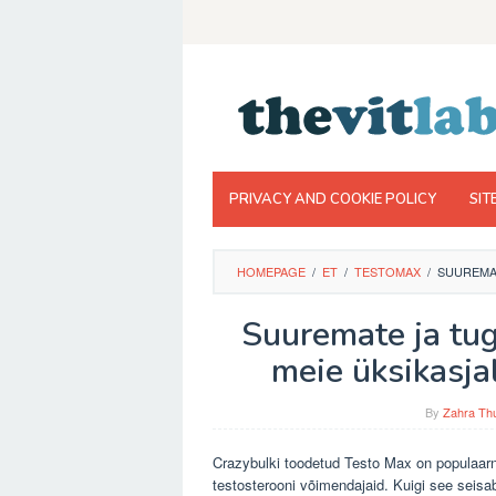
Skip
to
content
PRIVACY AND COOKIE POLICY
SIT
HOMEPAGE
/
ET
/
TESTOMAX
/
SUUREMAT
Suuremate ja tu
meie üksikasja
By
Zahra Thu
Crazybulki toodetud Testo Max on populaar
testosterooni võimendajaid. Kuigi see seis