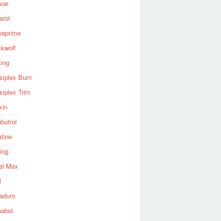
var
arol
baprime
ckwolf
king
siplex Burn
siplex Trim
xin
butrol
tine
ing
al Max
l
aduro
nabol