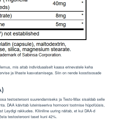
lemus, mis aitab individuaalselt kaasa erinevatele keha
tervise ja lihaste kasvatamisega. Siin on nende koostisosade
A)
osa testosterooni suurendamiseks ja Testo-Max sisaldab selle
ta. DAA käivitab luteiniseeriva hormooni tootmise hüpofüüsis,
st Leydigi rakkudes. Kliiniline uuring näitab, et kui DAA-d
õsta testosterooni taset kuni 42%.