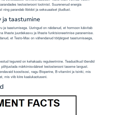
 parandades testosterooni tootmist. Suurenenud energia
 ning parandab libiidot ja seksuaalset jõudlust.
v ja taastumine
vu ja taastumisega. Uuringud on näidanud, et hormoon käivitab
ma lihaste juurdekasvu ja lihaste funktsioneerimise paranemise.
idanud, et Testo-Max on vähendanud tööjärgset taastumisaega,
eotud tegureid on kehakaalu reguleerimine. Teaduslikud tõendid
l põhjustada märkimisväärset testosterooni taseme langust.
ndavaid koostisosi, nagu Bioperine, B-vitamiini ja tsinki, mis
t, mis viib kiire kaalukaotuseni.
ad