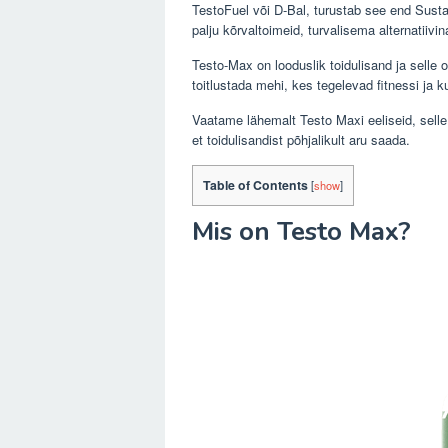
TestoFuel või D-Bal, turustab see end Sustan
palju kõrvaltoimeid, turvalisema alternatiivin
Testo-Max on looduslik toidulisand ja selle
toitlustada mehi, kes tegelevad fitnessi ja k
Vaatame lähemalt Testo Maxi eeliseid, selle
et toidulisandist põhjalikult aru saada.
Table of Contents
[
show
]
Mis on Testo Max?