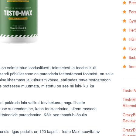
Erec
Fors
Gyn
Her
HGH
Hyp
Ibu
Imm
on valmistatud looduslikest, taimsetest ja teaduslikult
lisandi põhiülesanne on parandada testosterooni tootmist, on selle
e lihasmass ja kulturismivõime, säilitades terve testosterooni
 protsesse muutmata, mistõttu on see nii lühi- kui ka
Testo-M
TestoM
 et pakkuda laia valikut tervisekasu, nagu lihaste
Alterna
vuse suurendamine, keha toniseerimine, kiirem rasvade
CrazyBu
funktsioonide parandamine. Kõik see taandub lõpuks
Review 
CrazyB
endis, igas pudelis on 120 kapslit. Testo-Maxi soovitatav
Sustano