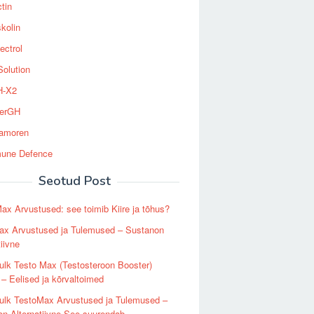
tin
kolin
ectrol
Solution
-X2
erGH
tamoren
une Defence
Seotud Post
ax Arvustused: see toimib Kiire ja tõhus?
ax Arvustused ja Tulemused – Sustanon
tiivne
lk Testo Max (Testosteroon Booster)
– Eelised ja kõrvaltoimed
ulk TestoMax Arvustused ja Tulemused –
n Alternatiivne See suurendab