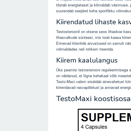
tõstab energiataset ja kõrvaldab väsimuse,
suurendab seejärel keha sportlikku võimekust
Kiirendatud lihaste kas
Testosteroonil on otsene seos lihaskoe kas
lihasvalkude sünteesi, mis toob kaasa kiire
Erinevad klientide arvustused on samuti nä
võimaldades neil rohkem treenida.
Kiirem kaalulangus
Üks peamisi testosterooni reguleerimisega s
on näidanud, et liigne kehakaal võib meeste
Testo-Maxi valem sisaldab ainevahetust kiire
kiirendavad rasvapõletust ja annavad energia
TestoMaxi koostisos