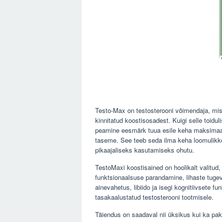
Testo-Max on testosterooni võimendaja, mis 
kinnitatud koostisosadest. Kuigi selle toidu
peamine eesmärk tuua esile keha maksimaaln
taseme. See teeb seda ilma keha loomulikke
pikaajaliseks kasutamiseks ohutu.
TestoMaxi koostisained on hoolikalt valitud,
funktsionaalsuse parandamine, lihaste tuge
ainevahetus, libiido ja isegi kognitiivsete 
tasakaalustatud testosterooni tootmisele.
Täiendus on saadaval nii üksikus kui ka pak