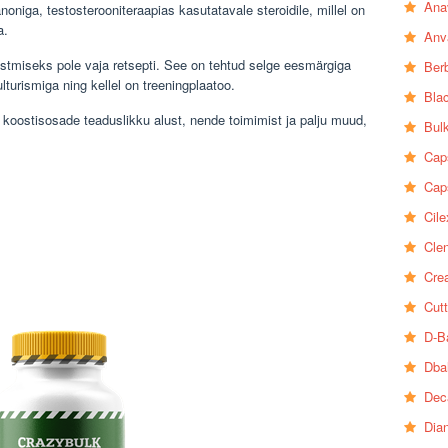
Ana
oniga, testosterooniteraapias kasutatavale steroidile, millel on
a.
Anv
 ostmiseks pole vaja retsepti. See on tehtud selge eesmärgiga
Ber
ulturismiga ning kellel on treeningplaatoo.
Bla
 koostisosade teaduslikku alust, nende toimimist ja palju muud,
Bul
Cap
Cap
Cile
Clen
Crea
Cutt
D-B
Dba
Dec
Dia