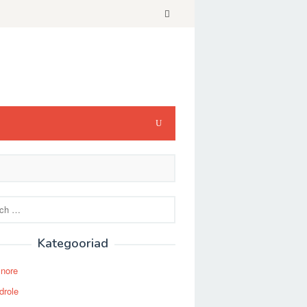
Kategooriad
Snore
drole