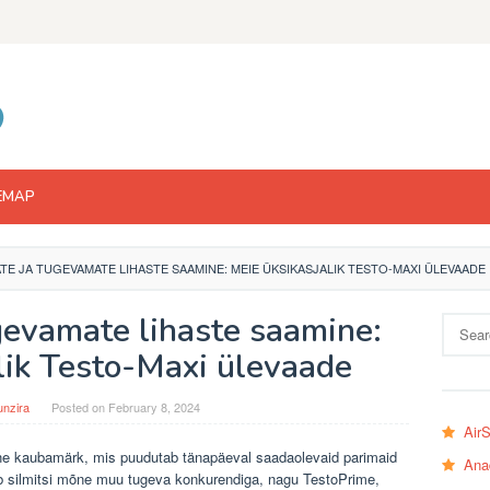
EMAP
E JA TUGEVAMATE LIHASTE SAAMINE: MEIE ÜKSIKASJALIK TESTO-MAXI ÜLEVAADE
gevamate lihaste saamine:
Search
for:
lik Testo-Maxi ülevaade
nzira
Posted on
February 8, 2024
Air
ne kaubamärk, mis puudutab tänapäeval saadaolevaid parimaid
Ana
ab silmitsi mõne muu tugeva konkurendiga, nagu TestoPrime,