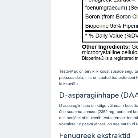
Testo-Max on terviklik koostisosade segu tu
protsessidele, mis on seotud testosterooni 
kokkuvõte:
D-asparagiinhape (DA
D-asparagiinhape on kõige võimsam koostis
ühe suurema annuse (2352 mg) portsjoni koh
mis seejärel stimuleerib testosterooni tootmi
võetakse 12 päeva järjest, on see suutnud t
Fenugreek ekstraktid