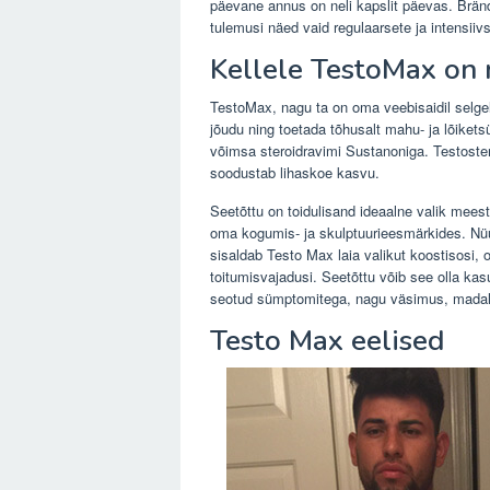
päevane annus on neli kapslit päevas. Bränd
tulemusi näed vaid regulaarsete ja intensiiv
Kellele TestoMax on
TestoMax, nagu ta on oma veebisaidil selgel
jõudu ning toetada tõhusalt mahu- ja lõiket
võimsa steroidravimi Sustanoniga. Testoste
soodustab lihaskoe kasvu.
Seetõttu on toidulisand ideaalne valik mees
oma kogumis- ja skulptuurieesmärkides. Nüüd
sisaldab Testo Max laia valikut koostisosi, o
toitumisvajadusi. Seetõttu võib see olla kas
seotud sümptomitega, nagu väsimus, madal
Testo Max eelised