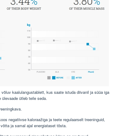
 võluv kaalulangustablett, kus saate istuda diivanil ja süüa iga
 ülevaade ütleb teile seda.
treeningkava.
oos negatiivse kaloraažiga ja teete regulaarselt treeninguid,
 võtta ja samal ajal energiataset tõsta.