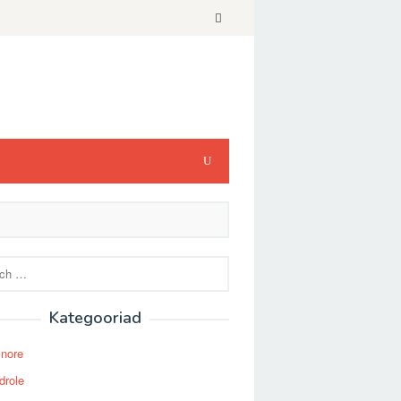
Kategooriad
Snore
drole