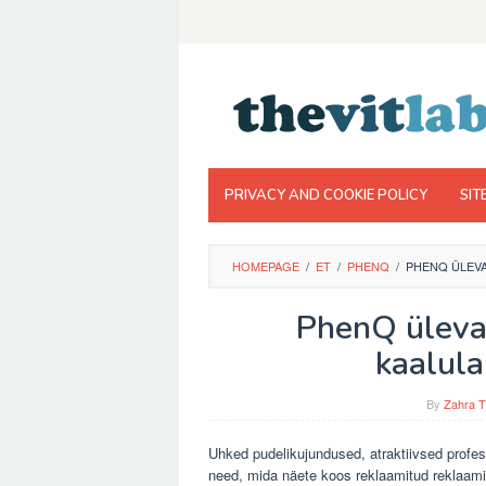
Skip
to
content
PRIVACY AND COOKIE POLICY
SIT
HOMEPAGE
/
ET
/
PHENQ
/
PHENQ ÜLEVA
PhenQ ülevaa
kaalula
By
Zahra T
Uhked pudelikujundused, atraktiivsed profess
need, mida näete koos reklaamitud reklaami