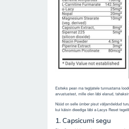
Esiteks pean ma tegijatele tunnustama lood
arvustustest, mille olen läbi elanud, tahaksin
Nüüd on selle ümber pisut väljamõeldud tu
kui käisin dieediga läbi a-Lacys Reset tegeli
1. Capsicumi segu