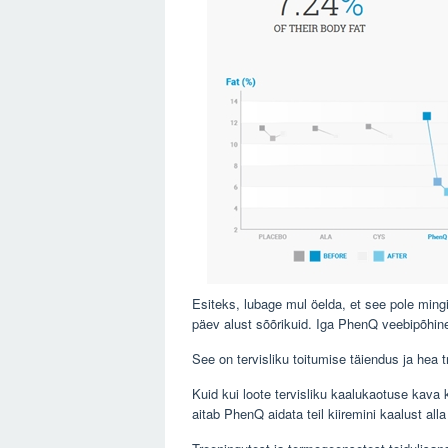
Esiteks, lubage mul öelda, et see pole mingi
päev alust sõõrikuid. Iga PhenQ veebipõhine
See on tervisliku toitumise täiendus ja hea 
Kuid kui loote tervisliku kaalukaotuse kava k
aitab PhenQ aidata teil kiiremini kaalust alla