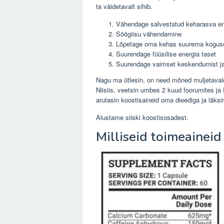
ta väidetavalt sihib.
Vähendage salvestatud keharasva e
Söögiisu vähendamine
Lõpetage oma kehas suurema koguse
Suurendage füüsilise energia taset
Suurendage vaimset keskendumist ja
Nagu ma ütlesin, on need mõned muljetavald
Niisiis, veetsin umbes 2 kuud foorumites ja
arutasin koostisaineid oma dieediga ja läksin 
Alustame siiski koostisosadest.
Milliseid toimeainei