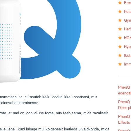
Erec
Fors
Gyn
Her
HGH
Hyp
Ibu
Imm
PhenQ ü
edenda
usmaterjalina ja kasutab kõiki looduslikke koostisosi, mis
PhenQ 
d ainevahetusprotsesse.
Dieet pi
õte, et nad on loonud ühe toote, mis teeb sama, mida tavaliselt
PhenQ 
Effects
ellel lehel, kuid lubage mul kõigepealt loetleda 5 valdkonda, mida
PhenQ R