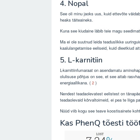
4. Nopal
See oli minu jaoks uus, kuid ettevõte väidab
heaks täiteaineks.
Kuna see kiudaine läbib teie magu seedimata,
Ma ei ole suutnud leida teaduslikke uuringuid
kaalulangetamise eeliseid, kuid dieetkiud ait
5. L-karnitiin
L-karnitiinfumaraat on asendamatu aminohap
olulisuse põhjus on see, et see aitab rasvha
energiaallikana. (
2
)
Nendest teadaolevatest eelistest on tänapäe
teadaolevaid kõrvaltoimeid, ei pea te liiga p
Nüüd viib kogu see teave koostisainete koht
Kas PhenQ tõesti töö