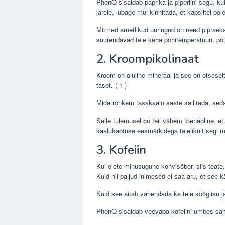
PhenQ sisaldab paprika ja piperiini segu, k
järele, lubage mul kinnitada, et kapslitel pole
Mitmed ametlikud uuringud on need pipraek
suurendavad teie keha põhitemperatuuri, põ
2. Kroompikolinaat
Kroom on oluline mineraal ja see on otsesel
taset. (
1
)
Mida rohkem tasakaalu saate säilitada, sed
Selle tulemusel on teil vähem tõenäoline, e
kaalukaotuse eesmärkidega täielikult segi m
3. Kofeiin
Kui olete minusugune kohvisõber, siis teate
Kuid nii paljud inimesed ei saa aru, et see 
Kuid see aitab vähendada ka teie söögiisu ja
PhenQ sisaldab veevaba kofeiini umbes sam