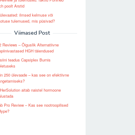
h poolt Arstid
levaated: ilmsed kelmuse või
otuse tulemused, mis püsivad?
Viimased Post
Reviews – Õiguslik Alternatiivne
opiinivastased HGH täiendused
siini teadus Capsiplex Burnis
õletuseks
in 250 ülevaade – kas see on efektiivne
langetamiseks?
HerSolution aitab naistel hormoone
lustada
b Pro Review – Kas see nootroopilised
Hype?