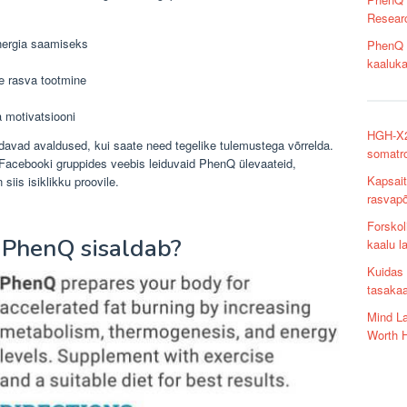
Researc
nergia saamiseks
PhenQ ü
kaaluka
 rasva tootmine
 motivatsiooni
HGH-X2 
avad avaldused, kui saate need tegelike tulemustega võrrelda.
somatr
 Facebooki gruppides veebis leiduvaid PhenQ ülevaateid,
Kapsait
siis isiklikku proovile.
rasvap
Forskol
d PhenQ sisaldab?
kaalu 
Kuidas 
tasakaa
Mind La
Worth 