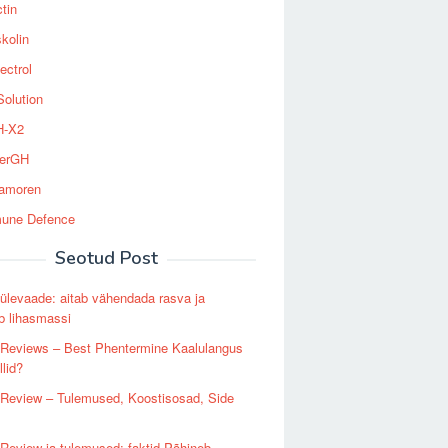
tin
kolin
ectrol
Solution
-X2
erGH
tamoren
une Defence
Seotud Post
levaade: aitab vähendada rasva ja
b lihasmassi
Reviews – Best Phentermine Kaalulangus
llid?
Review – Tulemused, Koostisosad, Side
eview ja tulemused: faktid Põhineb