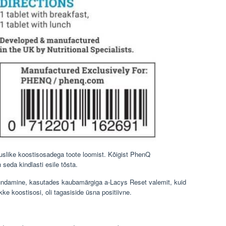
uslike koostisosadega toote loomist. Kõigist PhenQ
 seda kindlasti esile tõsta.
rundamine, kasutades kaubamärgiga a-Lacys Reset valemit, kuid
kke koostisosi, oli tagasiside üsna positiivne.