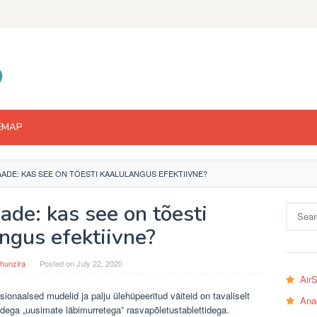
EMAP
ADE: KAS SEE ON TÕESTI KAALULANGUS EFEKTIIVNE?
de: kas see on tõesti
Search
for:
ngus efektiivne?
hunzira
Posted on
July 22, 2020
Air
ionaalsed mudelid ja palju ülehüpeeritud väiteid on tavaliselt
Ana
dega „uusimate läbimurretega” rasvapõletustablettidega.