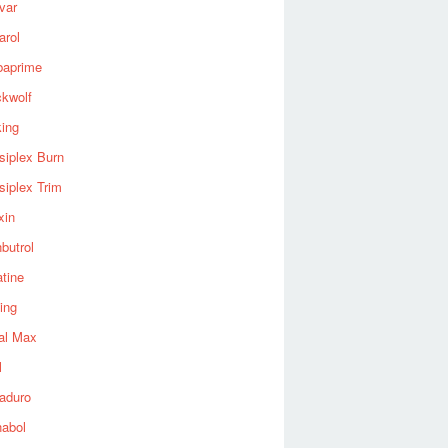
var
arol
baprime
ckwolf
king
siplex Burn
siplex Trim
xin
butrol
tine
ing
al Max
l
aduro
nabol