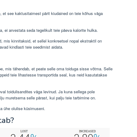
, et see kaktusitaimest pärit kiudained on teie kõhus väga
 ei arvestata seda tegelikult teie päeva kalorite hulka.
, mis kinnitaksid, et sellel konkreetsel nopal ekstraktil on
avad kindlasti teie seedimist aidata.
e, mis tähendab, et peate selle oma toiduga sisse võtma. Selle
ppeid teie lihastesse transportida seal, kus neid kasutatakse
val toidulisandites väga levinud. Ja kuna sellega pole
alju muretsema selle pärast, kui palju teie tarbimine on.
a ühe olulise küsimuseni.
tab?