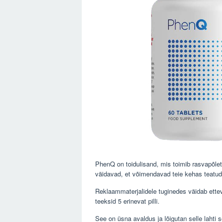
PhenQ on toidulisand, mis toimib rasvapõlet
väidavad, et võimendavad teie kehas teatu
Reklaammaterjalidele tuginedes väidab ettev
teeksid 5 erinevat pilli.
See on üsna avaldus ja lõigutan selle lahti s