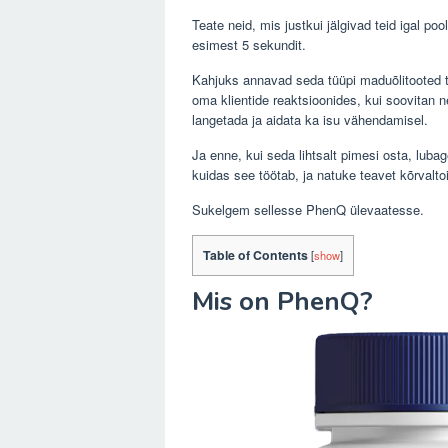
Teate neid, mis justkui jälgivad teid igal poo
esimest 5 sekundit.
Kahjuks annavad seda tüüpi maduõlitooted t
oma klientide reaktsioonides, kui soovitan n
langetada ja aidata ka isu vähendamisel.
Ja enne, kui seda lihtsalt pimesi osta, luba
kuidas see töötab, ja natuke teavet kõrvalt
Sukelgem sellesse PhenQ ülevaatesse.
Table of Contents
[
show
]
Mis on PhenQ?