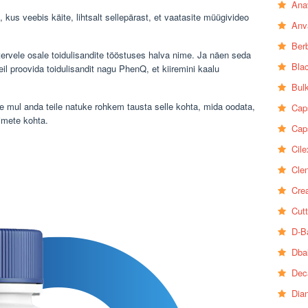
Ana
l, kus veebis käite, lihtsalt sellepärast, et vaatasite müügivideo
Anv
Ber
ervele osale toidulisandite tööstuses halva nime. Ja näen seda
Bla
eil proovida toidulisandit nagu PhenQ, et kiiremini kaalu
Bul
ge mul anda teile natuke rohkem tausta selle kohta, mida oodata,
Cap
oimete kohta.
Cap
Cile
Clen
Crea
Cutt
D-B
Dba
Dec
Dia