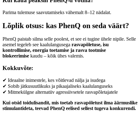
Kui kaua peaksin PhenQ-d võtma?
Parima tulemuse saavutamiseks vähemalt 8–12 nädalat.
Lõplik otsus: kas PhenQ on seda väärt?
PhenQ paistab silma selle poolest, et see ei tugine ühele nipile. Selle
asemel tegeleb see kaalulangusega
rasvapõletuse, isu
kontrollimise, energia toetamise ja rasva tootmise
blokeerimise
kaudu – kõik ühes valemis.
Kokkuvõte:
✔ Ideaalne inimestele, kes võitlevad nälja ja isudega
✔ Sobib jätkusuutlikuks ja pikaajaliseks kaalulanguseks
✔ Mitmekülgne alternatiiv agressiivsetele rasvapõletajatele
Kui otsid toidulisandit, mis toetab rasvapõletust ilma äärmuslike
stimulantideta, teevad PhenQ eelised sellest tugeva konkurendi.