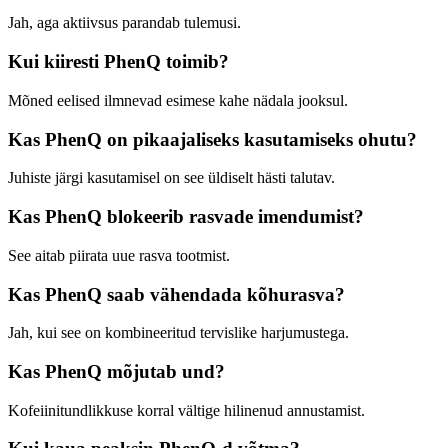
Jah, aga aktiivsus parandab tulemusi.
Kui kiiresti PhenQ toimib?
Mõned eelised ilmnevad esimese kahe nädala jooksul.
Kas PhenQ on pikaajaliseks kasutamiseks ohutu?
Juhiste järgi kasutamisel on see üldiselt hästi talutav.
Kas PhenQ blokeerib rasvade imendumist?
See aitab piirata uue rasva tootmist.
Kas PhenQ saab vähendada kõhurasva?
Jah, kui see on kombineeritud tervislike harjumustega.
Kas PhenQ mõjutab und?
Kofeiinitundlikkuse korral vältige hilinenud annustamist.