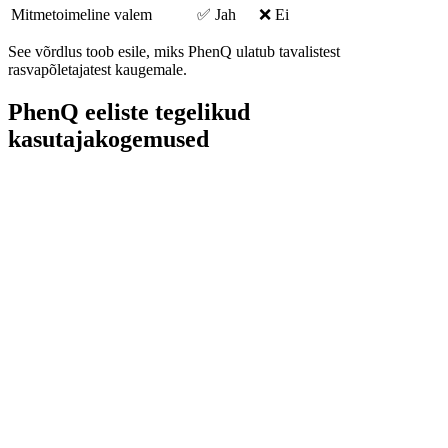
Mitmetoimeline valem
✅ Jah
❌ Ei
See võrdlus toob esile, miks PhenQ ulatub tavalistest
rasvapõletajatest kaugemale.
PhenQ eeliste tegelikud
kasutajakogemused