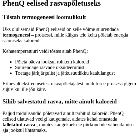
PhenQ eelised rasvapõletuseks
Tõstab termogeneesi loomulikult
Üks olulisemaid PhenQ eeliseid on selle võime suurendada
termogeneesi
– protsessi, mille käigus teie keha põletab energia
saamiseks kaloreid.
Kehatemperatuuri veidi tõstes aitab PhenQ:
Põleta päeva jooksul rohkem kaloreid
Suurendage rasvade oksüdeerumist
Toetage järkjärgulist ja jätkusuutlikku kaalulangust
Erinevalt ekstreemsetest rasvapõletajatest tundub see protsess pigem
sujuv kui üle jõu käiv.
Sihib salvestatud rasva, mitte ainult kaloreid
Paljud toidulisandid põletavad ainult tarbitud kaloreid. PhenQ
eelised ulatuvad veelgi kaugemale, aidates kehal omastada
talletatud rasva
, muutes kangekaelsete piirkondade vähendamise
aja jooksul lihtsamaks.