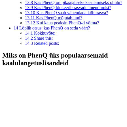
13.8
Kas PhenQ on pikaajaliseks kasutamiseks ohutu?
13.9
Kas PhenQ blokeerib rasvade imendumist?
13.10
Kas PhenQ saab vähendada kõhurasva?
13.11
Kas PhenQ mõjutab und?
13.12
Kui kaua peaksin PhenQ-d võtma?
14
Lõplik otsus: kas PhenQ on seda väärt?
14.1
Kokkuvõte:
14.2
Share this:
14.3
Related posts:
Miks on PhenQ üks populaarsemaid
kaalulangetuslisandeid