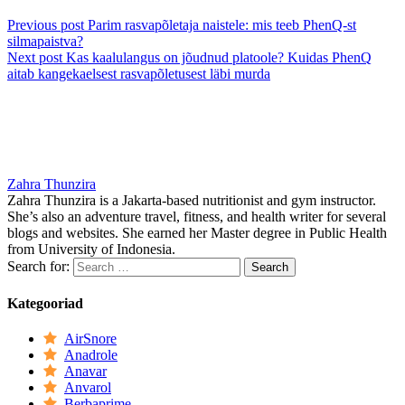
Previous post
Parim rasvapõletaja naistele: mis teeb PhenQ-st
silmapaistva?
Next post
Kas kaalulangus on jõudnud platoole? Kuidas PhenQ
aitab kangekaelsest rasvapõletusest läbi murda
Zahra Thunzira
Zahra Thunzira is a Jakarta-based nutritionist and gym instructor.
She’s also an adventure travel, fitness, and health writer for several
blogs and websites. She earned her Master degree in Public Health
from University of Indonesia.
Search for:
Kategooriad
AirSnore
Anadrole
Anavar
Anvarol
Berbaprime