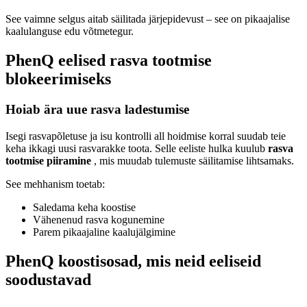
See vaimne selgus aitab säilitada järjepidevust – see on pikaajalise
kaalulanguse edu võtmetegur.
PhenQ eelised rasva tootmise
blokeerimiseks
Hoiab ära uue rasva ladestumise
Isegi rasvapõletuse ja isu kontrolli all hoidmise korral suudab teie
keha ikkagi uusi rasvarakke toota. Selle eeliste hulka kuulub
rasva
tootmise piiramine
, mis muudab tulemuste säilitamise lihtsamaks.
See mehhanism toetab:
Saledama keha koostise
Vähenenud rasva kogunemine
Parem pikaajaline kaalujälgimine
PhenQ koostisosad, mis neid eeliseid
soodustavad