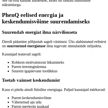
See on eriti kasulik inimestele, kellel on raskusi hilisõhtuse
näksimisega.
PhenQ eelised energia ja
keskendumisvõime suurendamiseks
Suurendab energiat ilma närvilisuseta
Dieedi pidamine põhjustab sageli väsimust. Üks alahinnatud eelistest
on
suurenenud energiatase
ilma tugevate stimulantide mõjudeta.
Kasutajad teatavad sageli:
Rohkem motivatsiooni liikumiseks
Parem treeningtulemus
Suurem igapäevane tootlikkus
Toetab vaimset keskendumist
Kasu ei piirdu ainult füüsilise energiaga. Paljud kasutajad märkavad:
Parem keskendumisvõime
Vähenenud aju udu
Parem meeleolu tasakaal