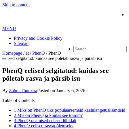
Skip to content
MENU
Privacy and Cookie Policy
Sitemap
Homepage
/
et
/
PhenQ
/
PhenQ
eelised selgitatud: kuidas see põletab rasva ja pärsib isu
PhenQ eelised selgitatud: kuidas see
põletab rasva ja pärsib isu
By
Zahra Thunzira
Posted on
January 6, 2026
Table of Contents
1
Miks on PhenQ üks populaarsemaid kaalulangetuslisandeid
2
Mis on PhenQ ja kuidas see toimib?
3
PhenQ peamised eelised lühidalt
4
PhenQ eelised rasvapõletuseks