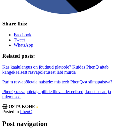
Share this:
Facebook
Tweet
WhatsApp
Related posts:
Kas kaalulangus on jõudnud platoole? Kuidas PhenQ aitab
kangekaelsest rasvapõletusest läbi murda
Parim rasvapõletaja naistele: mis teeb PhenQ-st silmapaistva?
PhenQ rasvapõletaja pillide ülevaade: eelised, koostisosad ja
tulemused
OSTA KOHE
»
Posted in
PhenQ
Post navigation