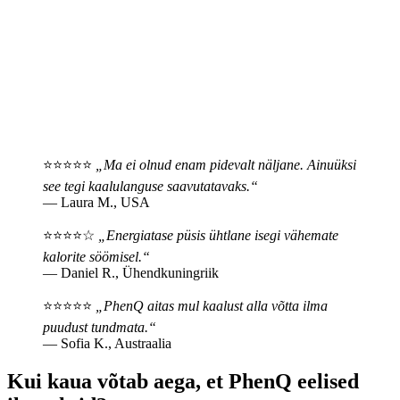
⭐⭐⭐⭐⭐
„Ma ei olnud enam pidevalt näljane. Ainuüksi
see tegi kaalulanguse saavutatavaks.“
— Laura M., USA
⭐⭐⭐⭐☆
„Energiatase püsis ühtlane isegi vähemate
kalorite söömisel.“
— Daniel R., Ühendkuningriik
⭐⭐⭐⭐⭐
„PhenQ aitas mul kaalust alla võtta ilma
puudust tundmata.“
— Sofia K., Austraalia
Kui kaua võtab aega, et PhenQ eelised