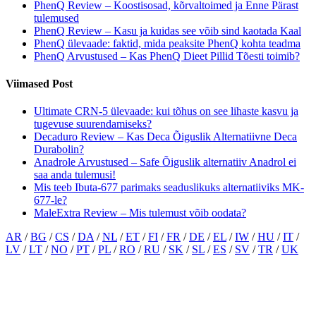
PhenQ Review – Koostisosad, kõrvaltoimed ja Enne Pärast
tulemused
PhenQ Review – Kasu ja kuidas see võib sind kaotada Kaal
PhenQ ülevaade: faktid, mida peaksite PhenQ kohta teadma
PhenQ Arvustused – Kas PhenQ Dieet Pillid Tõesti toimib?
Viimased Post
Ultimate CRN-5 ülevaade: kui tõhus on see lihaste kasvu ja
tugevuse suurendamiseks?
Decaduro Review – Kas Deca Õiguslik Alternatiivne Deca
Durabolin?
Anadrole Arvustused – Safe Õiguslik alternatiiv Anadrol ei
saa anda tulemusi!
Mis teeb Ibuta-677 parimaks seaduslikuks alternatiiviks MK-
677-le?
MaleExtra Review – Mis tulemust võib oodata?
AR
/
BG
/
CS
/
DA
/
NL
/
ET
/
FI
/
FR
/
DE
/
EL
/
IW
/
HU
/
IT
/
LV
/
LT
/
NO
/
PT
/
PL
/
RO
/
RU
/
SK
/
SL
/
ES
/
SV
/
TR
/
UK