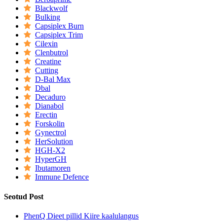
Blackwolf
Bulking
Capsiplex Burn
Capsiplex Trim
Cilexin
Clenbutrol
Creatine
Cutting
D-Bal Max
Dbal
Decaduro
Dianabol
Erectin
Forskolin
Gynectrol
HerSolution
HGH-X2
HyperGH
Ibutamoren
Immune Defence
Seotud Post
PhenQ Dieet pillid Kiire kaalulangus