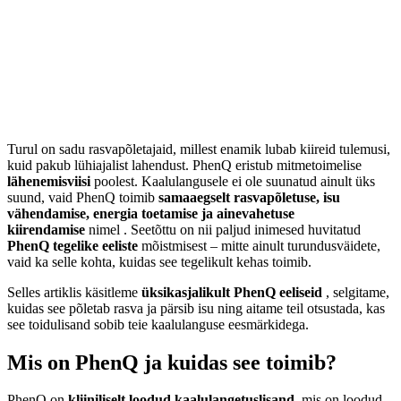
Turul on sadu rasvapõletajaid, millest enamik lubab kiireid tulemusi,
kuid pakub lühiajalist lahendust. PhenQ eristub mitmetoimelise
lähenemisviisi
poolest. Kaalulangusele ei ole suunatud ainult üks
suund, vaid PhenQ toimib
samaaegselt rasvapõletuse, isu
vähendamise, energia toetamise ja ainevahetuse
kiirendamise
nimel . Seetõttu on nii paljud inimesed huvitatud
PhenQ tegelike eeliste
mõistmisest – mitte ainult turundusväidete,
vaid ka selle kohta, kuidas see tegelikult kehas toimib.
Selles artiklis käsitleme
üksikasjalikult PhenQ eeliseid
, selgitame,
kuidas see põletab rasva ja pärsib isu ning aitame teil otsustada, kas
see toidulisand sobib teie kaalulanguse eesmärkidega.
Mis on PhenQ ja kuidas see toimib?
PhenQ on
kliiniliselt loodud kaalulangetuslisand,
mis on loodud