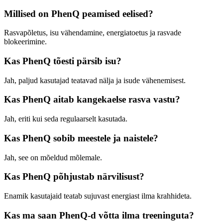
Millised on PhenQ peamised eelised?
Rasvapõletus, isu vähendamine, energiatoetus ja rasvade
blokeerimine.
Kas PhenQ tõesti pärsib isu?
Jah, paljud kasutajad teatavad nälja ja isude vähenemisest.
Kas PhenQ aitab kangekaelse rasva vastu?
Jah, eriti kui seda regulaarselt kasutada.
Kas PhenQ sobib meestele ja naistele?
Jah, see on mõeldud mõlemale.
Kas PhenQ põhjustab närvilisust?
Enamik kasutajaid teatab sujuvast energiast ilma krahhideta.
Kas ma saan PhenQ-d võtta ilma treeninguta?