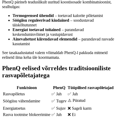
PhenQ pärineb teaduslikult uuritud koostisosade kombinatsioonist,
sealhulgas:
Termogeensed ühendid
– toetavad kalorite põletamist
Söögiisu reguleerivad kiudained
– soodustavad
täiskõhutunnet
Energiat toetavad toitained
– parandavad
keskendumisvõimet ja vastupidavust
Ainevahetust kiirendavad elemendid
– parandavad rasvade
kasutamist
See tasakaalustatud valem võimaldab PhenQ-l pakkuda mitmeid
eeliseid ilma keha üle koormamata.
PhenQ eelised võrreldes traditsiooniliste
rasvapõletajatega
Funktsioon
PhenQ
Tüüpilised rasvapõletajad
Rasvapõletus
✅ Jah
✅ Jah
⚠️ Piiratud
Söögiisu vähendamine
✅ Tugev
Energiatoetus
✅ Sujuv
❌ Sageli karm
Rasva tootmise blokeerimine
✅ Jah
❌ Ei