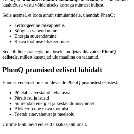
kaalutõusu vastu võitlemiseks korraga mitmest küljest.
Selle asemel, et loota ainult stimulantidele, ühendab PhenQ:
Termogeenne rasvapõletus
Söögiisu vähendamine
Energia suurendamine
Rasva tootmise blokeerimine
See kihiline strateegia on aluseks muljetavaldavatele
PhenQ
eelistele,
millest kasutajad üle maailma on teatanud.
PhenQ peamised eelised lühidalt
Enne süvenemist on siin ülevaade PhenQ peamistest eelistest:
Põletab salvestatud keharasva
Pärsib isu ja isusid
Suurendab energiat ja keskendumisvõimet
Blokeerib uue rasva tootmist
Toetab ainevahetust ja meeleolu
Uurime kõiki neid eeliseid üksikasjalikumalt.