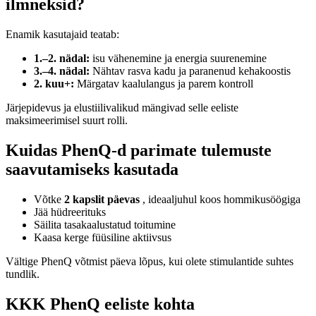
ilmneksid?
Enamik kasutajaid teatab:
1.–2. nädal:
isu vähenemine ja energia suurenemine
3.–4. nädal:
Nähtav rasva kadu ja paranenud kehakoostis
2. kuu+:
Märgatav kaalulangus ja parem kontroll
Järjepidevus ja elustiilivalikud mängivad selle eeliste
maksimeerimisel suurt rolli.
Kuidas PhenQ-d parimate tulemuste
saavutamiseks kasutada
Võtke
2 kapslit päevas
, ideaaljuhul koos hommikusöögiga
Jää hüdreerituks
Säilita tasakaalustatud toitumine
Kaasa kerge füüsiline aktiivsus
Vältige PhenQ võtmist päeva lõpus, kui olete stimulantide suhtes
tundlik.
KKK PhenQ eeliste kohta