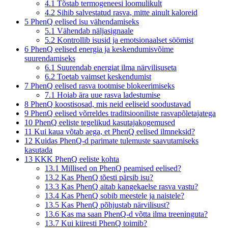
4.1
Tõstab termogeneesi loomulikult
4.2
Sihib salvestatud rasva, mitte ainult kaloreid
5
PhenQ eelised isu vähendamiseks
5.1
Vähendab näljasignaale
5.2
Kontrollib isusid ja emotsionaalset söömist
6
PhenQ eelised energia ja keskendumisvõime
suurendamiseks
6.1
Suurendab energiat ilma närvilisuseta
6.2
Toetab vaimset keskendumist
7
PhenQ eelised rasva tootmise blokeerimiseks
7.1
Hoiab ära uue rasva ladestumise
8
PhenQ koostisosad, mis neid eeliseid soodustavad
9
PhenQ eelised võrreldes traditsiooniliste rasvapõletajatega
10
PhenQ eeliste tegelikud kasutajakogemused
11
Kui kaua võtab aega, et PhenQ eelised ilmneksid?
12
Kuidas PhenQ-d parimate tulemuste saavutamiseks
kasutada
13
KKK PhenQ eeliste kohta
13.1
Millised on PhenQ peamised eelised?
13.2
Kas PhenQ tõesti pärsib isu?
13.3
Kas PhenQ aitab kangekaelse rasva vastu?
13.4
Kas PhenQ sobib meestele ja naistele?
13.5
Kas PhenQ põhjustab närvilisust?
13.6
Kas ma saan PhenQ-d võtta ilma treeninguta?
13.7
Kui kiiresti PhenQ toimib?