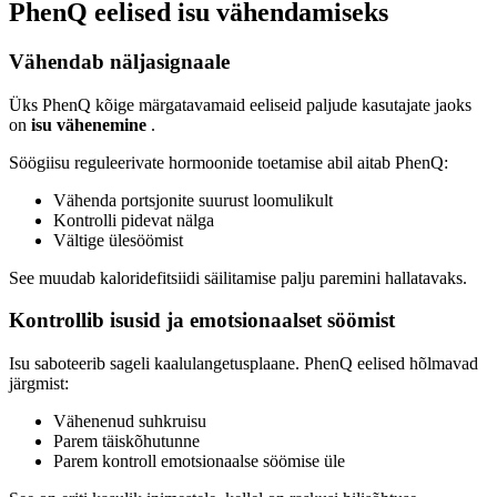
PhenQ eelised isu vähendamiseks
Vähendab näljasignaale
Üks PhenQ kõige märgatavamaid eeliseid paljude kasutajate jaoks
on
isu vähenemine
.
Söögiisu reguleerivate hormoonide toetamise abil aitab PhenQ:
Vähenda portsjonite suurust loomulikult
Kontrolli pidevat nälga
Vältige ülesöömist
See muudab kaloridefitsiidi säilitamise palju paremini hallatavaks.
Kontrollib isusid ja emotsionaalset söömist
Isu saboteerib sageli kaalulangetusplaane. PhenQ eelised hõlmavad
järgmist:
Vähenenud suhkruisu
Parem täiskõhutunne
Parem kontroll emotsionaalse söömise üle