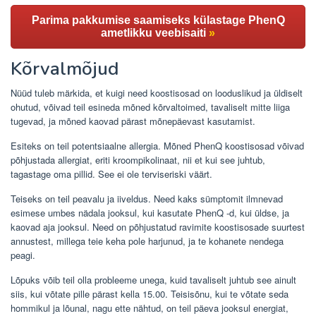
Parima pakkumise saamiseks külastage PhenQ
ametlikku veebisaiti
»
Kõrvalmõjud
Nüüd tuleb märkida, et kuigi need koostisosad on looduslikud ja üldiselt
ohutud, võivad teil esineda mõned kõrvaltoimed, tavaliselt mitte liiga
tugevad, ja mõned kaovad pärast mõnepäevast kasutamist.
Esiteks on teil potentsiaalne allergia. Mõned PhenQ koostisosad võivad
põhjustada allergiat, eriti kroompikolinaat, nii et kui see juhtub,
tagastage oma pillid. See ei ole terviseriski väärt.
Teiseks on teil peavalu ja iiveldus. Need kaks sümptomit ilmnevad
esimese umbes nädala jooksul, kui kasutate PhenQ -d, kui üldse, ja
kaovad aja jooksul. Need on põhjustatud ravimite koostisosade suurtest
annustest, millega teie keha pole harjunud, ja te kohanete nendega
peagi.
Lõpuks võib teil olla probleeme unega, kuid tavaliselt juhtub see ainult
siis, kui võtate pille pärast kella 15.00. Teisisõnu, kui te võtate seda
hommikul ja lõunal, nagu ette nähtud, on teil päeva jooksul energiat,