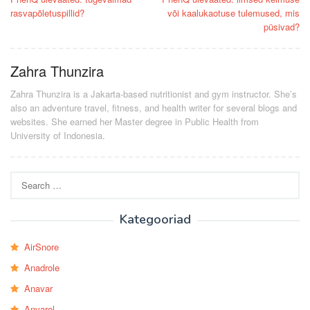
navigation
rasvapõletuspillid?
või kaalukaotuse tulemused, mis
püsivad?
Zahra Thunzira
Zahra Thunzira is a Jakarta-based nutritionist and gym instructor. She’s
also an adventure travel, fitness, and health writer for several blogs and
websites. She earned her Master degree in Public Health from
University of Indonesia.
Search
for:
Kategooriad
AirSnore
Anadrole
Anavar
Anvarol