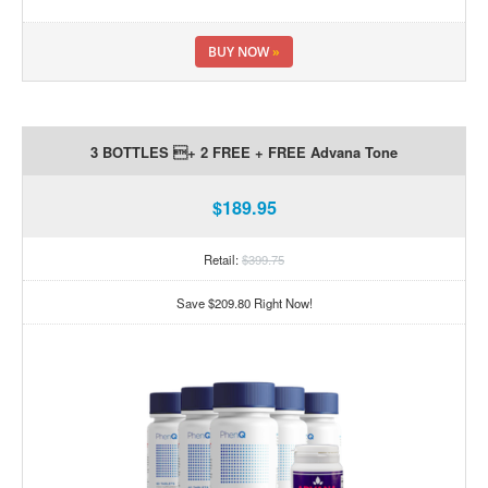
BUY NOW
»
3 BOTTLES + 2 FREE + FREE Advana Tone
$189.95
Retail:
$399.75
Save $209.80 Right Now!