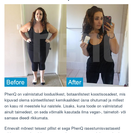
PhenQ on valmistatud looduslikest, botaanilistest koostisosadest, mis
kipuvad olema sünteetilistest kemikaalidest üsna ohutumad ja millest
on kasu nii meestele kui naistele. Lisaks, kuna toode on valmistatud
ainult taimedest, on seda võimalik kasutada ilma vegan-, taimetoit- või
sarnase dieedi rikkumata.
Erinevalt mõnest teisest pillist ei sega PhenQ rasestumisvastaseid