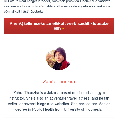
Kui otsite kaalulangetustoodet, soovitan proovida PhenQ-d ja vaadata,
kas see on toode, mis võimaldab teil oma kaalulangetamise teekonna
võimalikult hästi lõpetada.
PhenQ tellimiseks ametlikult veebisaidilt klõpsake
siin
»
Zahra Thunzira
Zahra Thunzira is a Jakarta-based nutritionist and gym
instructor. She’s also an adventure travel, fitness, and health
writer for several blogs and websites. She earned her Master
degree in Public Health from University of Indonesia.