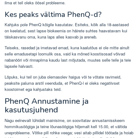
ilma et teil oleks öösel probleeme.
Kes peaks vältima PhenQ-d?
Kahjuks pole PhenQ kõigile kasutatav. Esiteks, kõik alla 18-aastased
on keelatud, sest lapse biokeemia on häirete suhtes haavatavam kui
täiskasvanu oma, kuna laps alles kasvab ja areneb.
Teiseks, rasedad ja imetavad emad, kuna kaalutõus ei ole mitte ainult
selle emadusetapi loomulik osa, vaid ka mõned koostisosad võivad
nabanööri või rinnapiima kaudu last mõjutada, muutes selle teile ja teie
lapsele halvasti.
Lõpuks, kui teil on juba olemasolev haigus või te võtate ravimeid,
peaksite paluma arstil veenduda, et PhenQ-l ei oleks negatiivset
koostoimet ega kahjustaks teid.
PhenQ Annustamine ja
kasutusjuhend
Nagu eelnevalt lühidalt mainisime, on soovitatav annustamisskeem
hommikusöögiga ja teine ​​​​lõunasöögiga hiljemalt kell 15.00, et vältida
uneprobleeme. Võtke pill rohke veega; vesi aitab pillidel töötada ja hoiab