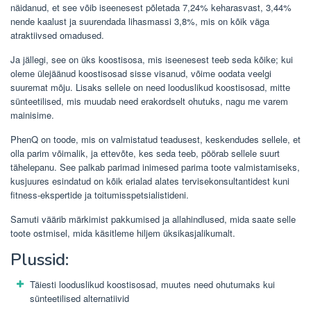
näidanud, et see võib iseenesest põletada 7,24% keharasvast, 3,44%
nende kaalust ja suurendada lihasmassi 3,8%, mis on kõik väga
atraktiivsed omadused.
Ja jällegi, see on üks koostisosa, mis iseenesest teeb seda kõike; kui
oleme ülejäänud koostisosad sisse visanud, võime oodata veelgi
suuremat mõju. Lisaks sellele on need looduslikud koostisosad, mitte
sünteetilised, mis muudab need erakordselt ohutuks, nagu me varem
mainisime.
PhenQ on toode, mis on valmistatud teadusest, keskendudes sellele, et
olla parim võimalik, ja ettevõte, kes seda teeb, pöörab sellele suurt
tähelepanu. See palkab parimad inimesed parima toote valmistamiseks,
kusjuures esindatud on kõik erialad alates tervisekonsultantidest kuni
fitness-ekspertide ja toitumisspetsialistideni.
Samuti väärib märkimist pakkumised ja allahindlused, mida saate selle
toote ostmisel, mida käsitleme hiljem üksikasjalikumalt.
Plussid:
Täiesti looduslikud koostisosad, muutes need ohutumaks kui
sünteetilised alternatiivid