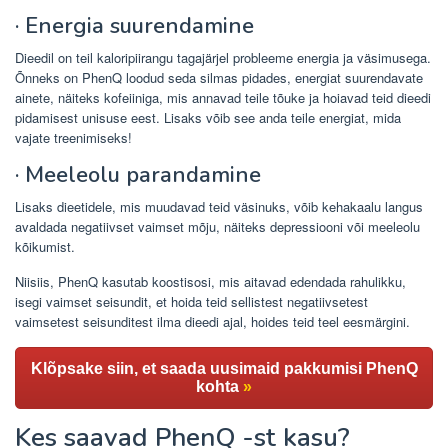
· Energia suurendamine
Dieedil on teil kaloripiirangu tagajärjel probleeme energia ja väsimusega.
Õnneks on PhenQ loodud seda silmas pidades, energiat suurendavate
ainete, näiteks kofeiiniga, mis annavad teile tõuke ja hoiavad teid dieedi
pidamisest unisuse eest. Lisaks võib see anda teile energiat, mida
vajate treenimiseks!
· Meeleolu parandamine
Lisaks dieetidele, mis muudavad teid väsinuks, võib kehakaalu langus
avaldada negatiivset vaimset mõju, näiteks depressiooni või meeleolu
kõikumist.
Niisiis, PhenQ kasutab koostisosi, mis aitavad edendada rahulikku,
isegi vaimset seisundit, et hoida teid sellistest negatiivsetest
vaimsetest seisunditest ilma dieedi ajal, hoides teid teel eesmärgini.
Klõpsake siin, et saada uusimaid pakkumisi PhenQ
kohta
»
Kes saavad PhenQ -st kasu?