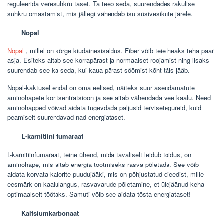
reguleerida veresuhkru taset. Ta teeb seda, suurendades rakulise
suhkru omastamist, mis jällegi vähendab isu süsivesikute järele.
Nopal
Nopal
, millel on kõrge kiudainesisaldus. Fiber võib teie heaks teha paar
asja. Esiteks aitab see korrapärast ja normaalset roojamist ning lisaks
suurendab see ka seda, kui kaua pärast söömist kõht täis jääb.
Nopal-kaktusel endal on oma eelised, näiteks suur asendamatute
aminohapete kontsentratsioon ja see aitab vähendada vee kaalu. Need
aminohapped võivad aidata tugevdada paljusid tervisetegureid, kuid
peamiselt suurendavad nad energiataset.
L-karnitiini fumaraat
L-karnitiinfumaraat, teine ​​ühend, mida tavaliselt leidub toidus, on
aminohape, mis aitab energia tootmiseks rasva põletada. See võib
aidata korvata kalorite puudujääki, mis on põhjustatud dieedist, mille
eesmärk on kaalulangus, rasvavarude põletamine, et ülejäänud keha
optimaalselt töötaks. Samuti võib see aidata tõsta energiataset!
Kaltsiumkarbonaat