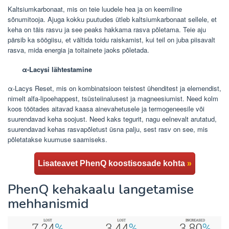
Kaltsiumkarbonaat, mis on teie luudele hea ja on keemiline
sõnumitooja. Ajuga kokku puutudes ütleb kaltsiumkarbonaat sellele, et
keha on täis rasvu ja see peaks hakkama rasva põletama. Teie aju
pärsib ka söögiisu, et vältida toidu raiskamist, kui teil on juba piisavalt
rasva, mida energia ja toitainete jaoks põletada.
α-Lacysi lähtestamine
α-Lacys Reset, mis on kombinatsioon teistest ühenditest ja elemendist,
nimelt alfa-lipoehappest, tsüsteiinalusest ja magneesiumist. Need kolm
koos töötades aitavad kaasa ainevahetusele ja termogeneesile või
suurendavad keha soojust. Need kaks tegurit, nagu eelnevalt arutatud,
suurendavad kehas rasvapõletust üsna palju, sest rasv on see, mis
põletatakse kuumuse saamiseks.
Lisateavet PhenQ koostisosade kohta
»
PhenQ kehakaalu langetamise
mehhanismid