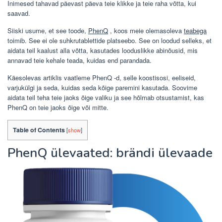
Inimesed tahavad päevast päeva teie klikke ja teie raha võtta, kui
saavad.
Siiski usume, et see toode,
PhenQ
, koos meie olemasoleva
teabega
toimib. See ei ole suhkrutablettide platseebo. See on loodud selleks, et
aidata teil kaalust alla võtta, kasutades looduslikke abinõusid, mis
annavad teie kehale teada, kuidas end parandada.
Käesolevas artiklis vaatleme PhenQ -d, selle koostisosi, eeliseid,
varjukülgi ja seda, kuidas seda kõige paremini kasutada. Soovime
aidata teil teha teie jaoks õige valiku ja see hõlmab otsustamist, kas
PhenQ on teie jaoks õige või mitte.
Table of Contents
[
show
]
PhenQ ülevaated: brändi ülevaade