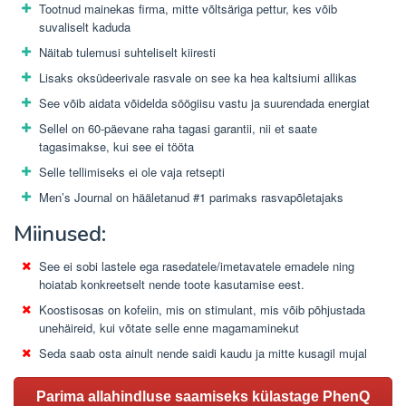
Tootnud mainekas firma, mitte võltsäriga pettur, kes võib
suvaliselt kaduda
Näitab tulemusi suhteliselt kiiresti
Lisaks oksüdeerivale rasvale on see ka hea kaltsiumi allikas
See võib aidata võidelda söögiisu vastu ja suurendada energiat
Sellel on 60-päevane raha tagasi garantii, nii et saate
tagasimakse, kui see ei tööta
Selle tellimiseks ei ole vaja retsepti
Men’s Journal on hääletanud #1 parimaks rasvapõletajaks
Miinused:
See ei sobi lastele ega rasedatele/imetavatele emadele ning
hoiatab konkreetselt nende toote kasutamise eest.
Koostisosas on kofeiin, mis on stimulant, mis võib põhjustada
unehäireid, kui võtate selle enne magamaminekut
Seda saab osta ainult nende saidi kaudu ja mitte kusagil mujal
Parima allahindluse saamiseks külastage PhenQ