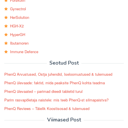
Forskolin
Gynectrol
HerSolution
HGH-X2
HyperGH
Ibutamoren
Immune Defence
Seotud Post
PhenQ Arvustused, Ostja juhendid, Iseloomustused & tulemused
PhenQ ülevaade: faktid, mida peaksite PhenQ kohta teadma
PhenQ ülevaated – parimad dieedi tabletid turul
Parim rasvapõletaja naistele: mis teeb PhenQ-st silmapaistva?
PhenQ Reviews – Täielik Koostisosad & tulemused
Viimased Post