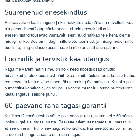
natuke rohkem meelerahu?
Suurenenud enesekindlus
Kui saavutate kaalulanguse ja kui hakkate seda näitama (tavaliselt kuu
aja pärast PhenQ-ga), näete sageli, et teie enesekindlus ja
enesehinnang tõusevad vastavalt, sest nüüd hakkab teie keha olema
midagi. uhke. See on midagi, mille olete teeninud, ja midagi head, mille
teenisite, ning endasse uuesti usaldamine on alati suurepärane.
Loomulik ja tervislik kaalulangus
Nagu me varem mainisime, on kõik need koostisosad ohutud,
tervislikud ja otse loodusest pärit. See toimib, öeldes oma kehale teatud
protsesse ja teatud viise rasva tõhusamaks põletamiseks. Kui siin pole
sünteetilisi kemikaale, on teil palju vähem muret kui teiste sünteetiliste
kaalulangetuslisandite puhul.
60-päevane raha tagasi garantii
Kui PhenQ ebaõnnestub või te pole sellega rahul, saate selle 60 päeva
jooksul igal ajal tagasi saata. Peaksite tulemusi nägema 30. pärast, nii
et see on enam kui piisav aeg, et kontrollida, kas see töötab või mitte,
ja seejärel minge ja saate oma raha tagasi.