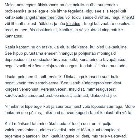
Meie kaasaegses ühiskonnas on ülekaalulisus üha suuremaks
probleemiks ja sellega ei ole lihtne tegeleda, olgu see siis tegelikult
kehakaalu
langetamine treenides
või toidulisandeid võttes, nagu
PhenQ
või lihtsalt sellest rääkides ja nõu
küsides
. Isegi kui vaatate eesolevat
teed, on see täis ebakindlust, kahtlusi ja väljakutseid ning natuke
kannatusi.
Kaalu kaotamine on raske. Ja elu ei ole kerge, kui oled ülekaaluline.
See kipub purustama enesehinnangut ja põhjustab mõningaid
depressiooni ja sotsiaalse ärevuse hetki, kuna erinete tavapärasest
negatiivselt, et kõrvalseisja vaatenurgast tundub nii lihtne muutuda.
Lisaks pole see lihtsalt tervislik. Ülekaaluga kaasneb suur hulk
negatiivseid terviseprobleeme. See ulatub südameprobleemidest,
kõrgest vererõhust, verehüüvetest, insuldist, mitmesugustest
kardiovaskulaarsetest probleemidest, astmast, diabeedist jne.
Nimekiri ei lõpe tegelikult ja suur osa neist võib lõppeda surmaga. Mõne
jaoks on see põhjus, miks nad saavad koguda tahet kaalust alla võtta.
Kuid mõnikord tahtmine üksi seda ei tee ja seal on nii palju
valeinformatsiooni, alates dieedist, mis ei tööta, kuni rahaplaani
tegemise plaanideni kuni kaalulanguse pillideni, mis teile valetavad.