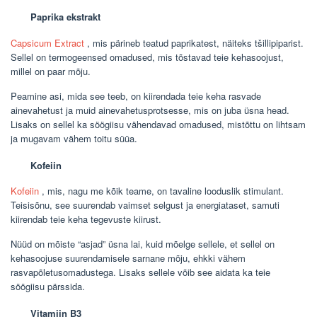
Paprika ekstrakt
Capsicum Extract
, mis pärineb teatud paprikatest, näiteks tšillipiparist.
Sellel on termogeensed omadused, mis tõstavad teie kehasoojust,
millel on paar mõju.
Peamine asi, mida see teeb, on kiirendada teie keha rasvade
ainevahetust ja muid ainevahetusprotsesse, mis on juba üsna head.
Lisaks on sellel ka söögiisu vähendavad omadused, mistõttu on lihtsam
ja mugavam vähem toitu süüa.
Kofeiin
Kofeiin
, mis, nagu me kõik teame, on tavaline looduslik stimulant.
Teisisõnu, see suurendab vaimset selgust ja energiataset, samuti
kiirendab teie keha tegevuste kiirust.
Nüüd on mõiste “asjad” üsna lai, kuid mõelge sellele, et sellel on
kehasoojuse suurendamisele sarnane mõju, ehkki vähem
rasvapõletusomadustega. Lisaks sellele võib see aidata ka teie
söögiisu pärssida.
Vitamiin B3