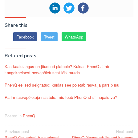
Share this:
Facebook
Tweet
WhatsApp
Related posts:
Kas kaalulangus on jõudnud platoole? Kuidas PhenQ aitab
kangekaelsest rasvapõletusest läbi murda
PhenQ eelised selgitatud: kuidas see põletab rasva ja pärsib isu
Parim rasvapõletaja naistele: mis teeb PhenQ-st silmapaistva?
Posted in
PhenQ
Post
Previous post
Next post
PhenQ ülevaated: tugevaimad
PhenQ ülevaated: ilmsed kelmuse