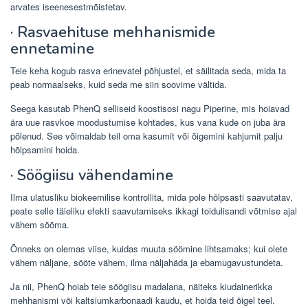
arvates iseenesestmõistetav.
· Rasvaehituse mehhanismide
ennetamine
Teie keha kogub rasva erinevatel põhjustel, et säilitada seda, mida ta
peab normaalseks, kuid seda me siin soovime vältida.
Seega kasutab PhenQ selliseid koostisosi nagu Piperine, mis hoiavad
ära uue rasvkoe moodustumise kohtades, kus vana kude on juba ära
põlenud. See võimaldab teil oma kasumit või õigemini kahjumit palju
hõlpsamini hoida.
· Söögiisu vähendamine
Ilma ulatusliku biokeemilise kontrollita, mida pole hõlpsasti saavutatav,
peate selle täieliku efekti saavutamiseks ikkagi toidulisandi võtmise ajal
vähem sööma.
Õnneks on olemas viise, kuidas muuta söömine lihtsamaks; kui olete
vähem näljane, sööte vähem, ilma näljahäda ja ebamugavustundeta.
Ja nii, PhenQ hoiab teie söögiisu madalana, näiteks kiudainerikka
mehhanismi või kaltsiumkarbonaadi kaudu, et hoida teid õigel teel.