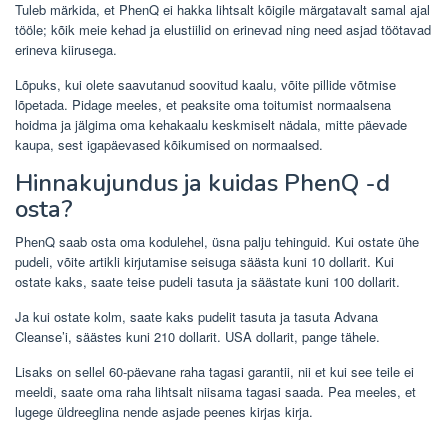
Tuleb märkida, et PhenQ ei hakka lihtsalt kõigile märgatavalt samal ajal
tööle; kõik meie kehad ja elustiilid on erinevad ning need asjad töötavad
erineva kiirusega.
Lõpuks, kui olete saavutanud soovitud kaalu, võite pillide võtmise
lõpetada. Pidage meeles, et peaksite oma toitumist normaalsena
hoidma ja jälgima oma kehakaalu keskmiselt nädala, mitte päevade
kaupa, sest igapäevased kõikumised on normaalsed.
Hinnakujundus ja kuidas PhenQ -d
osta?
PhenQ saab osta oma kodulehel, üsna palju tehinguid. Kui ostate ühe
pudeli, võite artikli kirjutamise seisuga säästa kuni 10 dollarit. Kui
ostate kaks, saate teise pudeli tasuta ja säästate kuni 100 dollarit.
Ja kui ostate kolm, saate kaks pudelit tasuta ja tasuta Advana
Cleanse’i, säästes kuni 210 dollarit. USA dollarit, pange tähele.
Lisaks on sellel 60-päevane raha tagasi garantii, nii et kui see teile ei
meeldi, saate oma raha lihtsalt niisama tagasi saada. Pea meeles, et
lugege üldreeglina nende asjade peenes kirjas kirja.