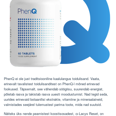
PhenQ ei ole just traditsiooniline kaalulangus toidulisand. Vaata,
erinevalt tavalistest toidulisanditest on PhenQ-l mõned erinevad
fookused. Täpsemalt, see vähendab söögiisu, suurendab energiat,
põletab rasva ja takistab rasva uuesti moodustumist. Nad tegid seda,
uurides erinevaid botaanilisi ekstrakte, vitamiine ja mineraalaineid,
valmistades seejärel tulemustest parima toote, mida nad suutsid.
Näiteks üks nende peamistest koostisosadest, α-Lacys Reset, on