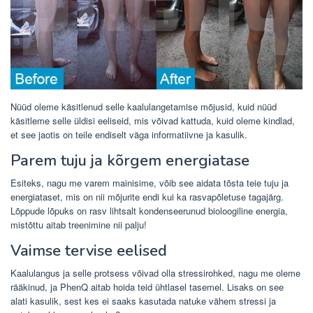
Nüüd oleme käsitlenud selle kaalulangetamise mõjusid, kuid nüüd
käsitleme selle üldisi eeliseid, mis võivad kattuda, kuid oleme kindlad,
et see jaotis on teile endiselt väga informatiivne ja kasulik.
Parem tuju ja kõrgem energiatase
Esiteks, nagu me varem mainisime, võib see aidata tõsta teie tuju ja
energiataset, mis on nii mõjurite endi kui ka rasvapõletuse tagajärg.
Lõppude lõpuks on rasv lihtsalt kondenseerunud bioloogiline energia,
mistõttu aitab treenimine nii palju!
Vaimse tervise eelised
Kaalulangus ja selle protsess võivad olla stressirohked, nagu me oleme
rääkinud, ja PhenQ aitab hoida teid ühtlasel tasemel. Lisaks on see
alati kasulik, sest kes ei saaks kasutada natuke vähem stressi ja