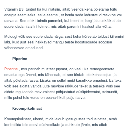
Vitamiin B3, tuntud ka kui niatsiin, aitab veenda keha põletama toitu
energia saamiseks, selle asemel, et hoida seda ladustatud rasvkoe või
rasvana. See efekt toimib paremini, kui treenite; isegi jalutuskäik aitab
suurendada niatsiini toimet, mis aitab paremini kaalust alla võtta.
Muidugi võib see suurendada nälga, sest keha kõrvetab toidust kiiremini
läbi, kuid just seal hakkavad mängu teiste koostisosade söögiisu
vähendavad omadused.
Piperine
Piperine
, mis pärineb mustast piprast, on veel üks termogeensete
omadustega ühend, mis tähendab, et see tõstab teie kehasoojust ja
aitab põletada rasva. Lisaks on sellel muid kasulikke omadusi. Esiteks
võib see aidata vältida uute rasvkoe rakkude teket ja teiseks võib see
aidata reguleerida rasvumisest põhjustatud düslipideemiat, seisundit,
mille puhul teie veres on ebaharilikult palju rasvu.
Kroompikolinaat
Kroompikolinaat, ühend, mida leidub igasugustes toiduainetes, aitab
kontrollida teie soovi süsivesikute ja suhkrute järele, mis aitab