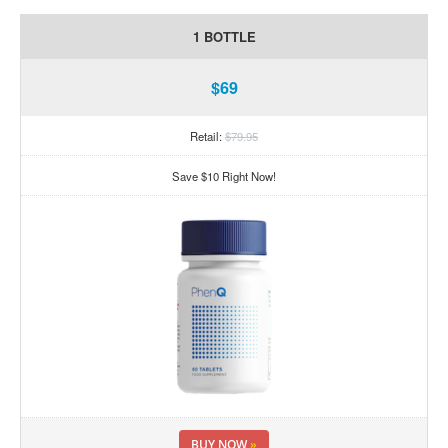
1 BOTTLE
$69
Retail:
$79.95
Save $10 Right Now!
BUY NOW
»