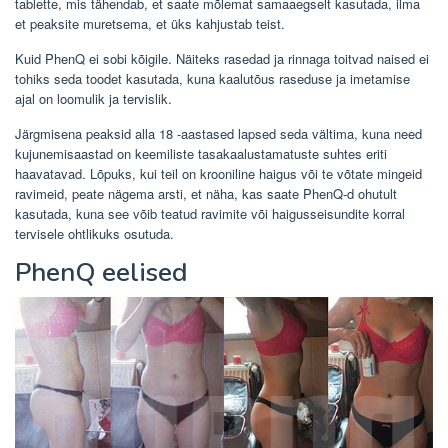
tablette, mis tähendab, et saate mõlemat samaaegselt kasutada, ilma
et peaksite muretsema, et üks kahjustab teist.
Kuid PhenQ ei sobi kõigile. Näiteks rasedad ja rinnaga toitvad naised ei
tohiks seda toodet kasutada, kuna kaalutõus raseduse ja imetamise
ajal on loomulik ja tervislik.
Järgmisena peaksid alla 18 -aastased lapsed seda vältima, kuna need
kujunemisaastad on keemiliste tasakaalustamatuste suhtes eriti
haavatavad. Lõpuks, kui teil on krooniline haigus või te võtate mingeid
ravimeid, peate nägema arsti, et näha, kas saate PhenQ-d ohutult
kasutada, kuna see võib teatud ravimite või haigusseisundite korral
tervisele ohtlikuks osutuda.
PhenQ eelised