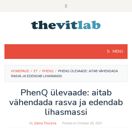
Skip
to
content
MENU
HOMEPAGE
/
ET
/
PHENQ
/
PHENQ ÜLEVAADE: AITAB VÄHENDADA
RASVA JA EDENDAB LIHASMASSI
PhenQ ülevaade: aitab
vähendada rasva ja edendab
lihasmassi
By
Zahra Thunzira
Posted on
October 25, 2021