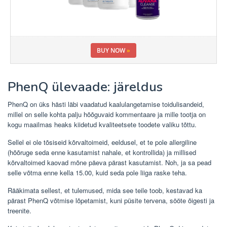
BUY NOW
»
PhenQ ülevaade: järeldus
PhenQ on üks hästi läbi vaadatud kaalulangetamise toidulisandeid,
millel on selle kohta palju hõõguvaid kommentaare ja mille tootja on
kogu maailmas heaks kiidetud kvaliteetsete toodete valiku tõttu.
Sellel ei ole tõsiseid kõrvaltoimeid, eeldusel, et te pole allergiline
(hõõruge seda enne kasutamist nahale, et kontrollida) ja millised
kõrvaltoimed kaovad mõne päeva pärast kasutamist. Noh, ja sa pead
selle võtma enne kella 15.00, kuid seda pole liiga raske teha.
Rääkimata sellest, et tulemused, mida see teile toob, kestavad ka
pärast PhenQ võtmise lõpetamist, kuni püsite tervena, sööte õigesti ja
treenite.