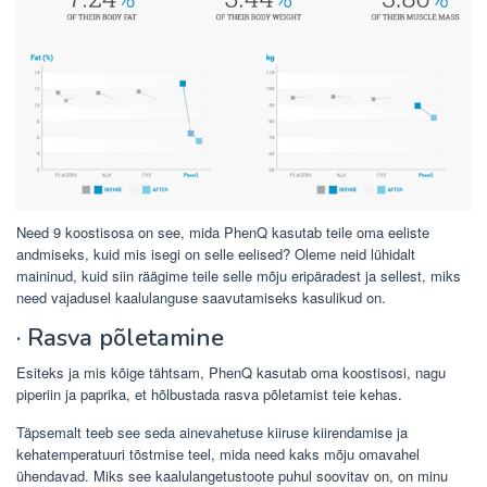
Need 9 koostisosa on see, mida PhenQ kasutab teile oma eeliste
andmiseks, kuid mis isegi on selle eelised? Oleme neid lühidalt
maininud, kuid siin räägime teile selle mõju eripäradest ja sellest, miks
need vajadusel kaalulanguse saavutamiseks kasulikud on.
· Rasva põletamine
Esiteks ja mis kõige tähtsam, PhenQ kasutab oma koostisosi, nagu
piperiin ja paprika, et hõlbustada rasva põletamist teie kehas.
Täpsemalt teeb see seda ainevahetuse kiiruse kiirendamise ja
kehatemperatuuri tõstmise teel, mida need kaks mõju omavahel
ühendavad. Miks see kaalulangetustoote puhul soovitav on, on minu