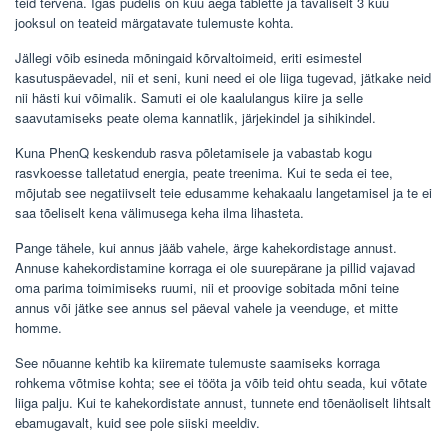
teid tervena. Igas pudelis on kuu aega tablette ja tavaliselt 3 kuu
jooksul on teateid märgatavate tulemuste kohta.
Jällegi võib esineda mõningaid kõrvaltoimeid, eriti esimestel
kasutuspäevadel, nii et seni, kuni need ei ole liiga tugevad, jätkake neid
nii hästi kui võimalik. Samuti ei ole kaalulangus kiire ja selle
saavutamiseks peate olema kannatlik, järjekindel ja sihikindel.
Kuna PhenQ keskendub rasva põletamisele ja vabastab kogu
rasvkoesse talletatud energia, peate treenima. Kui te seda ei tee,
mõjutab see negatiivselt teie edusamme kehakaalu langetamisel ja te ei
saa tõeliselt kena välimusega keha ilma lihasteta.
Pange tähele, kui annus jääb vahele, ärge kahekordistage annust.
Annuse kahekordistamine korraga ei ole suurepärane ja pillid vajavad
oma parima toimimiseks ruumi, nii et proovige sobitada mõni teine ​​
annus või jätke see annus sel päeval vahele ja veenduge, et mitte
homme.
See nõuanne kehtib ka kiiremate tulemuste saamiseks korraga
rohkema võtmise kohta; see ei tööta ja võib teid ohtu seada, kui võtate
liiga palju. Kui te kahekordistate annust, tunnete end tõenäoliselt lihtsalt
ebamugavalt, kuid see pole siiski meeldiv.