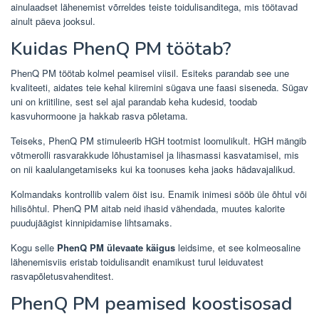
ainulaadset lähenemist võrreldes teiste toidulisanditega, mis töötavad
ainult päeva jooksul.
Kuidas PhenQ PM töötab?
PhenQ PM töötab kolmel peamisel viisil. Esiteks parandab see une
kvaliteeti, aidates teie kehal kiiremini sügava une faasi siseneda. Sügav
uni on kriitiline, sest sel ajal parandab keha kudesid, toodab
kasvuhormoone ja hakkab rasva põletama.
Teiseks, PhenQ PM stimuleerib HGH tootmist loomulikult. HGH mängib
võtmerolli rasvarakkude lõhustamisel ja lihasmassi kasvatamisel, mis
on nii kaalulangetamiseks kui ka toonuses keha jaoks hädavajalikud.
Kolmandaks kontrollib valem öist isu. Enamik inimesi sööb üle õhtul või
hilisõhtul. PhenQ PM aitab neid ihasid vähendada, muutes kalorite
puudujäägist kinnipidamise lihtsamaks.
Kogu selle
PhenQ PM ülevaate käigus
leidsime, et see kolmeosaline
lähenemisviis eristab toidulisandit enamikust turul leiduvatest
rasvapõletusvahenditest.
PhenQ PM peamised koostisosad