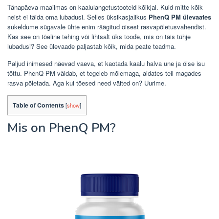
Tänapäeva maailmas on kaalulangetustooteid kõikjal. Kuid mitte kõik
neist ei täida oma lubadusi. Selles üksikasjalikus
PhenQ PM ülevaates
sukeldume sügavale ühte enim räägitud öisest rasvapõletusvahendist.
Kas see on tõeline tehing või lihtsalt üks toode, mis on täis tühje
lubadusi? See ülevaade paljastab kõik, mida peate teadma.
Paljud inimesed näevad vaeva, et kaotada kaalu halva une ja öise isu
tõttu. PhenQ PM väidab, et tegeleb mõlemaga, aidates teil magades
rasva põletada. Aga kui tõesed need väited on? Uurime.
Table of Contents
[
show
]
Mis on PhenQ PM?