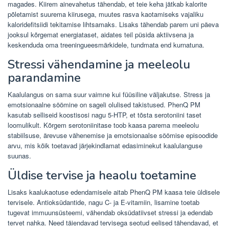
magades. Kiirem ainevahetus tähendab, et teie keha jätkab kalorite
põletamist suurema kiirusega, muutes rasva kaotamiseks vajaliku
kaloridefitsiidi tekitamise lihtsamaks. Lisaks tähendab parem uni päeva
jooksul kõrgemat energiataset, aidates teil püsida aktiivsena ja
keskenduda oma treeningueesmärkidele, tundmata end kurnatuna.
Stressi vähendamine ja meeleolu
parandamine
Kaalulangus on sama suur vaimne kui füüsiline väljakutse. Stress ja
emotsionaalne söömine on sageli olulised takistused. PhenQ PM
kasutab selliseid koostisosi nagu 5-HTP, et tõsta serotoniini taset
loomulikult. Kõrgem serotoniinitase toob kaasa parema meeleolu
stabiilsuse, ärevuse vähenemise ja emotsionaalse söömise episoodide
arvu, mis kõik toetavad järjekindlamat edasiminekut kaalulanguse
suunas.
Üldise tervise ja heaolu toetamine
Lisaks kaalukaotuse edendamisele aitab PhenQ PM kaasa teie üldisele
tervisele. Antioksüdantide, nagu C- ja E-vitamiin, lisamine toetab
tugevat immuunsüsteemi, vähendab oksüdatiivset stressi ja edendab
tervet nahka. Need täiendavad tervisega seotud eelised tähendavad, et