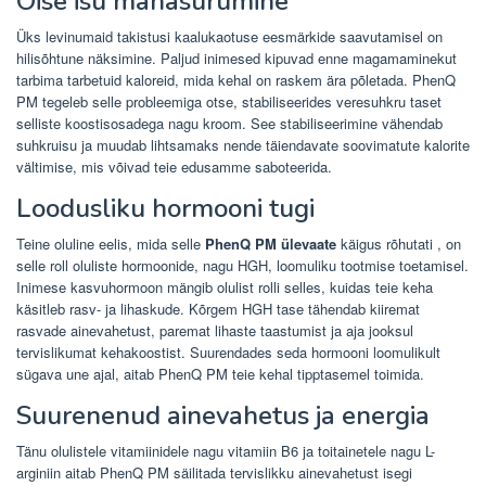
Öise isu mahasurumine
Üks levinumaid takistusi kaalukaotuse eesmärkide saavutamisel on
hilisõhtune näksimine. Paljud inimesed kipuvad enne magamaminekut
tarbima tarbetuid kaloreid, mida kehal on raskem ära põletada. PhenQ
PM tegeleb selle probleemiga otse, stabiliseerides veresuhkru taset
selliste koostisosadega nagu kroom. See stabiliseerimine vähendab
suhkruisu ja muudab lihtsamaks nende täiendavate soovimatute kalorite
vältimise, mis võivad teie edusamme saboteerida.
Loodusliku hormooni tugi
Teine oluline eelis, mida selle
PhenQ PM ülevaate
käigus rõhutati , on
selle roll oluliste hormoonide, nagu HGH, loomuliku tootmise toetamisel.
Inimese kasvuhormoon mängib olulist rolli selles, kuidas teie keha
käsitleb rasv- ja lihaskude. Kõrgem HGH tase tähendab kiiremat
rasvade ainevahetust, paremat lihaste taastumist ja aja jooksul
tervislikumat kehakoostist. Suurendades seda hormooni loomulikult
sügava une ajal, aitab PhenQ PM teie kehal tipptasemel toimida.
Suurenenud ainevahetus ja energia
Tänu olulistele vitamiinidele nagu vitamiin B6 ja toitainetele nagu L-
arginiin aitab PhenQ PM säilitada tervislikku ainevahetust isegi