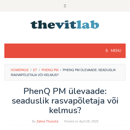
Skip
to
content
MENU
HOMEPAGE
/
ET
/
PHENQ PM
/
PHENQ PM ÜLEVAADE: SEADUSLIK
RASVAPÕLETAJA VÕI KELMUS?
PhenQ PM ülevaade:
seaduslik rasvapõletaja või
kelmus?
By
Zahra Thunzira
Posted on
April 28, 2025