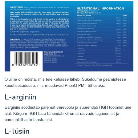
Oluline on mõista, mis teie kehasse läheb. Sukeldume peamistesse
koostisosadesse, mis muudavad PhenQ PM-i tõhusaks.
L-arginiin
L-arginiin soodustab paremat verevoolu ja suurendab HGH tootmist une
ajal. Kõrgem HGH tase tähendab kiiremat rasvade lagunemist ja
paremat lihaste taastumist.
L-lüsiin