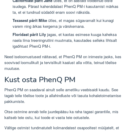
Californiast pärit Jane
ütles, et on aastaid võidelnud öiste
isudega. Pärast kahenädalast PhenQ PM-i kasutamist märkas
ta, et ei tundnud südaööl enam soovi näksida.
Texasest pärit Mike
ütles, et magas sügavamalt kui kunagi
varem ning ärkas kergema ja värskemana.
Floridast pärit Lily
jagas, et kaotas esimese kuuga kaheksa
naela ilma treeningrutiini muutmata, kasutades selleks lihtsalt
igaõhtust PhenQ PM-i.
Need iseloomustused näitavad, et PhenQ PM on inimeste jaoks, kes
soovivad loomulikult ja tervislikult kaalust alla võtta, teinud tõelise
muutuse.
Kust osta PhenQ PM
PhenQ PM on saadaval ainult selle ametliku veebisaidi kaudu. See
tagab teile tõelise toote ja allahindluste või tasuta kohaletoimetamise
pakkumiste.
Otse ostmine annab teile juurdepääsu ka raha tagasi garantiile, mis
kaitseb teie ostu, kui toode ei vasta teie ootustele.
Vältige ostmist tundmatutelt kolmandatest osapooltest müüjatelt, et