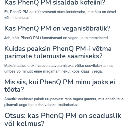
Kas PhenQ PM sisaldab kofeiini?
Ei, PhenQ PM on 100 protsenti stimulantidevaba, mistõttu on öösel
võtmine ohutu.
Kas PhenQ PM on veganisõbralik?
Jah, kõik PhenQ PM-i koostisosad on vegan- ja taimetoitlased.
Kuidas peaksin PhenQ PM-i võtma
parimate tulemuste saamiseks?
Maksimaalse efektiivsuse saavutamiseks võtke soovitatav annus
umbes 30 minutit enne magamaminekut koos klaasi veega.
Mis siis, kui PhenQ PM minu jaoks ei
tööta?
Ametlik veebisait pakub 60-päevast raha tagasi garantii, mis annab teile
piisavalt aega toote riskivabaks testimiseks.
Otsus: kas PhenQ PM on seaduslik
või kelmus?