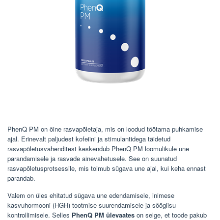
PhenQ PM on öine rasvapõletaja, mis on loodud töötama puhkamise
ajal. Erinevalt paljudest kofeiini ja stimulantidega täidetud
rasvapõletusvahenditest keskendub PhenQ PM loomulikule une
parandamisele ja rasvade ainevahetusele. See on suunatud
rasvapõletusprotsessile, mis toimub sügava une ajal, kui keha ennast
parandab.
Valem on üles ehitatud sügava une edendamisele, inimese
kasvuhormooni (HGH) tootmise suurendamisele ja söögiisu
kontrollimisele. Selles
PhenQ PM ülevaates
on selge, et toode pakub