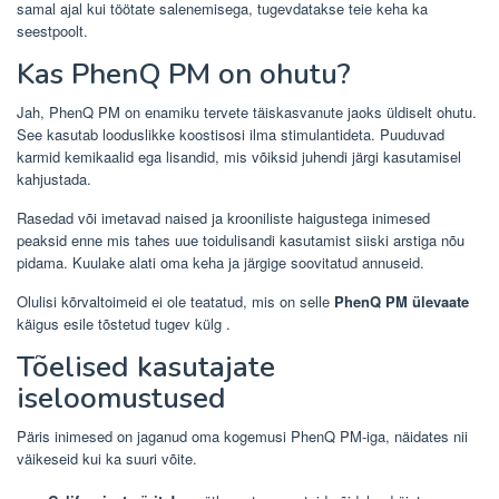
samal ajal kui töötate salenemisega, tugevdatakse teie keha ka
seestpoolt.
Kas PhenQ PM on ohutu?
Jah, PhenQ PM on enamiku tervete täiskasvanute jaoks üldiselt ohutu.
See kasutab looduslikke koostisosi ilma stimulantideta. Puuduvad
karmid kemikaalid ega lisandid, mis võiksid juhendi järgi kasutamisel
kahjustada.
Rasedad või imetavad naised ja krooniliste haigustega inimesed
peaksid enne mis tahes uue toidulisandi kasutamist siiski arstiga nõu
pidama. Kuulake alati oma keha ja järgige soovitatud annuseid.
Olulisi kõrvaltoimeid ei ole teatatud, mis on selle
PhenQ PM ülevaate
käigus esile tõstetud tugev külg .
Tõelised kasutajate
iseloomustused
Päris inimesed on jaganud oma kogemusi PhenQ PM-iga, näidates nii
väikeseid kui ka suuri võite.