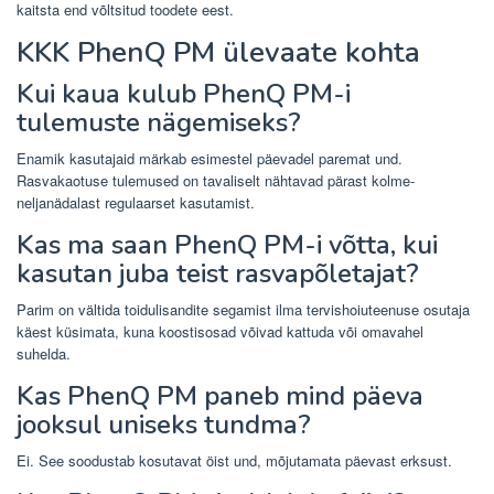
kaitsta end võltsitud toodete eest.
KKK PhenQ PM ülevaate kohta
Kui kaua kulub PhenQ PM-i
tulemuste nägemiseks?
Enamik kasutajaid märkab esimestel päevadel paremat und.
Rasvakaotuse tulemused on tavaliselt nähtavad pärast kolme-
neljanädalast regulaarset kasutamist.
Kas ma saan PhenQ PM-i võtta, kui
kasutan juba teist rasvapõletajat?
Parim on vältida toidulisandite segamist ilma tervishoiuteenuse osutaja
käest küsimata, kuna koostisosad võivad kattuda või omavahel
suhelda.
Kas PhenQ PM paneb mind päeva
jooksul uniseks tundma?
Ei. See soodustab kosutavat öist und, mõjutamata päevast erksust.