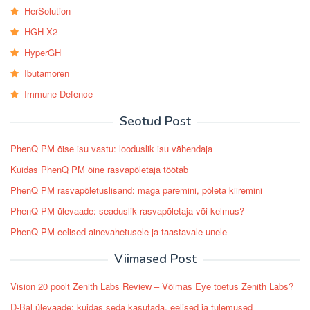
HerSolution
HGH-X2
HyperGH
Ibutamoren
Immune Defence
Seotud Post
PhenQ PM öise isu vastu: looduslik isu vähendaja
Kuidas PhenQ PM öine rasvapõletaja töötab
PhenQ PM rasvapõletuslisand: maga paremini, põleta kiiremini
PhenQ PM ülevaade: seaduslik rasvapõletaja või kelmus?
PhenQ PM eelised ainevahetusele ja taastavale unele
Viimased Post
Vision 20 poolt Zenith Labs Review – Võimas Eye toetus Zenith Labs?
D-Bal ülevaade: kuidas seda kasutada, eelised ja tulemused