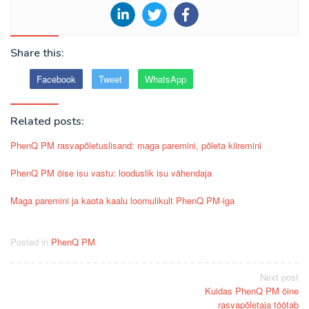
Share this:
Facebook
Tweet
WhatsApp
Related posts:
PhenQ PM rasvapõletuslisand: maga paremini, põleta kiiremini
PhenQ PM öise isu vastu: looduslik isu vähendaja
Maga paremini ja kaota kaalu loomulikult PhenQ PM-iga
Posted in
PhenQ PM
Post
Next post
Kuidas PhenQ PM öine
navigation
rasvapõletaja töötab