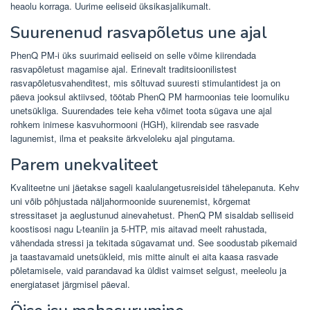
heaolu korraga. Uurime eeliseid üksikasjalikumalt.
Suurenenud rasvapõletus une ajal
PhenQ PM-i üks suurimaid eeliseid on selle võime kiirendada
rasvapõletust magamise ajal. Erinevalt traditsioonilistest
rasvapõletusvahenditest, mis sõltuvad suuresti stimulantidest ja on
päeva jooksul aktiivsed, töötab PhenQ PM harmoonias teie loomuliku
unetsükliga. Suurendades teie keha võimet toota sügava une ajal
rohkem inimese kasvuhormooni (HGH), kiirendab see rasvade
lagunemist, ilma et peaksite ärkveloleku ajal pingutama.
Parem unekvaliteet
Kvaliteetne uni jäetakse sageli kaalulangetusreisidel tähelepanuta. Kehv
uni võib põhjustada näljahormoonide suurenemist, kõrgemat
stressitaset ja aeglustunud ainevahetust. PhenQ PM sisaldab selliseid
koostisosi nagu L-teaniin ja 5-HTP, mis aitavad meelt rahustada,
vähendada stressi ja tekitada sügavamat und. See soodustab pikemaid
ja taastavamaid unetsükleid, mis mitte ainult ei aita kaasa rasvade
põletamisele, vaid parandavad ka üldist vaimset selgust, meeleolu ja
energiataset järgmisel päeval.