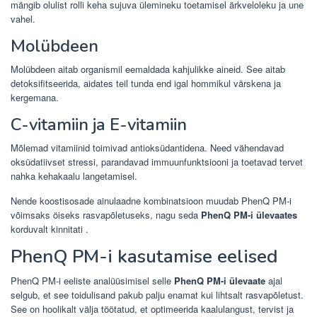
mängib olulist rolli keha sujuva ülemineku toetamisel ärkveloleku ja une
vahel.
Molübdeen
Molübdeen aitab organismil eemaldada kahjulikke aineid. See aitab
detoksifitseerida, aidates teil tunda end igal hommikul värskena ja
kergemana.
C-vitamiin ja E-vitamiin
Mõlemad vitamiinid toimivad antioksüdantidena. Need vähendavad
oksüdatiivset stressi, parandavad immuunfunktsiooni ja toetavad tervet
nahka kehakaalu langetamisel.
Nende koostisosade ainulaadne kombinatsioon muudab PhenQ PM-i
võimsaks öiseks rasvapõletuseks, nagu seda
PhenQ PM-i ülevaates
korduvalt kinnitati .
PhenQ PM-i kasutamise eelised
PhenQ PM-i eeliste analüüsimisel selle
PhenQ PM-i ülevaate
ajal
selgub, et see toidulisand pakub palju enamat kui lihtsalt rasvapõletust.
See on hoolikalt välja töötatud, et optimeerida kaalulangust, tervist ja