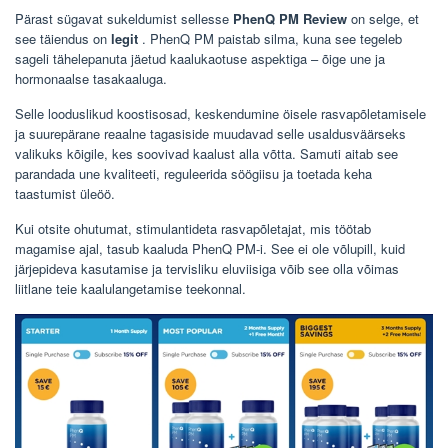
Pärast sügavat sukeldumist sellesse
PhenQ PM Review
on selge, et
see täiendus on
legit
. PhenQ PM paistab silma, kuna see tegeleb
sageli tähelepanuta jäetud kaalukaotuse aspektiga – õige une ja
hormonaalse tasakaaluga.
Selle looduslikud koostisosad, keskendumine öisele rasvapõletamisele
ja suurepärane reaalne tagasiside muudavad selle usaldusväärseks
valikuks kõigile, kes soovivad kaalust alla võtta. Samuti aitab see
parandada une kvaliteeti, reguleerida söögiisu ja toetada keha
taastumist üleöö.
Kui otsite ohutumat, stimulantideta rasvapõletajat, mis töötab
magamise ajal, tasub kaaluda PhenQ PM-i. See ei ole võlupill, kuid
järjepideva kasutamise ja tervisliku eluviisiga võib see olla võimas
liitlane teie kaalulangetamise teekonnal.