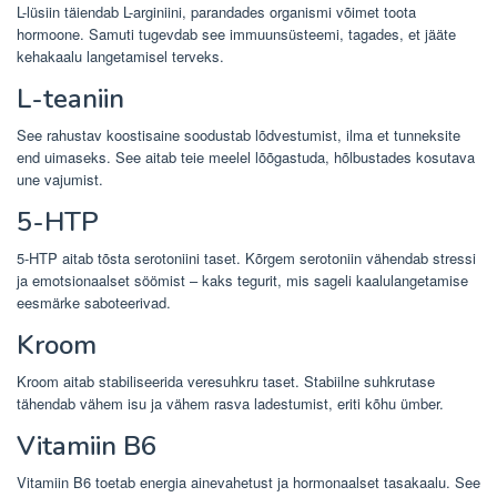
L-lüsiin täiendab L-arginiini, parandades organismi võimet toota
hormoone. Samuti tugevdab see immuunsüsteemi, tagades, et jääte
kehakaalu langetamisel terveks.
L-teaniin
See rahustav koostisaine soodustab lõdvestumist, ilma et tunneksite
end uimaseks. See aitab teie meelel lõõgastuda, hõlbustades kosutava
une vajumist.
5-HTP
5-HTP aitab tõsta serotoniini taset. Kõrgem serotoniin vähendab stressi
ja emotsionaalset söömist – kaks tegurit, mis sageli kaalulangetamise
eesmärke saboteerivad.
Kroom
Kroom aitab stabiliseerida veresuhkru taset. Stabiilne suhkrutase
tähendab vähem isu ja vähem rasva ladestumist, eriti kõhu ümber.
Vitamiin B6
Vitamiin B6 toetab energia ainevahetust ja hormonaalset tasakaalu. See