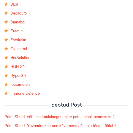
Dbal
Decaduro
Dianabol
Erectin
Forskolin
Gynectrol
HerSolution
HGH-X2
HyperGH
Ibutamoren
Immune Defence
Seotud Post
PrimeShred: võti teie kaalulangetamise potentsiaali avamiseks?
PrimeShredi ülevaade: kas see kõva rasvapõletaja tõesti töötab?