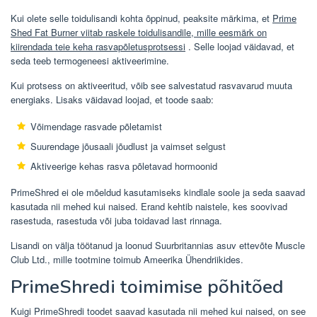
Kui olete selle toidulisandi kohta õppinud, peaksite märkima, et
Prime
Shed Fat Burner viitab raskele toidulisandile, mille eesmärk on
kiirendada teie keha rasvapõletusprotsessi
. Selle loojad väidavad, et
seda teeb termogeneesi aktiveerimine.
Kui protsess on aktiveeritud, võib see salvestatud rasvavarud muuta
energiaks. Lisaks väidavad loojad, et toode saab:
Võimendage rasvade põletamist
Suurendage jõusaali jõudlust ja vaimset selgust
Aktiveerige kehas rasva põletavad hormoonid
PrimeShred ei ole mõeldud kasutamiseks kindlale soole ja seda saavad
kasutada nii mehed kui naised. Erand kehtib naistele, kes soovivad
rasestuda, rasestuda või juba toidavad last rinnaga.
Lisandi on välja töötanud ja loonud Suurbritannias asuv ettevõte Muscle
Club Ltd., mille tootmine toimub Ameerika Ühendriikides.
PrimeShredi toimimise põhitõed
Kuigi PrimeShredi toodet saavad kasutada nii mehed kui naised, on see