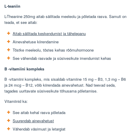
L-teaniin
L-Theanine 250mg aitab säilitada meeleolu ja põletada rasva. Samuti on
teada, et see aitab:
Aitab säilitada keskendumist ja tähelepanu
Ainevahetuse kiirendamine
Tõstke meeleolu, tõstes kehas rõõmuhormoone
See vähendab rasvade ja süsivesikute imendumist kehas
B -vitamiini kompleks
B -vitamiini kompleks, mis sisaldab vitamiine 15 mg – B3, 1,3 mg – B6
ja 24 mcg – B12, võib kiirendada ainevahetust. Nad teevad seda,
tagades uuritavate süsivesikute tõhusama põletamise.
Vitamiinid ka:
See aitab kehal rasva põletada
Suurendab ainevahetust
Vähendab väsimust ja letargiat