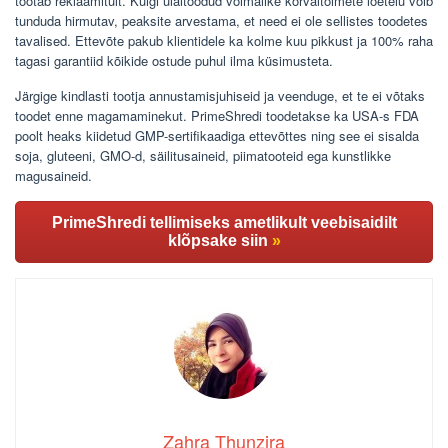
töötab reklaamitult. Kuigi ülaltoodud võimalike kõrvaltoimete loetelu võib
tunduda hirmutav, peaksite arvestama, et need ei ole sellistes toodetes
tavalised. Ettevõte pakub klientidele ka kolme kuu pikkust ja 100% raha
tagasi garantiid kõikide ostude puhul ilma küsimusteta.
Järgige kindlasti tootja annustamisjuhiseid ja veenduge, et te ei võtaks
toodet enne magamaminekut. PrimeShredi toodetakse ka USA-s FDA
poolt heaks kiidetud GMP-sertifikaadiga ettevõttes ning see ei sisalda
soja, gluteeni, GMO-d, säilitusaineid, piimatooteid ega kunstlikke
magusaineid.
PrimeShredi tellimiseks ametlikult veebisaidilt
klõpsake siin
»
Zahra Thunzira