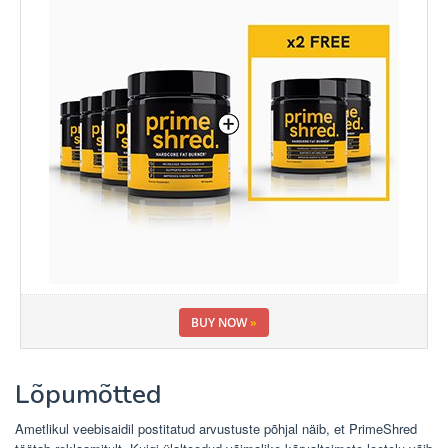
BUY NOW
»
Lõpumõtted
Ametlikul veebisaidil postitatud arvustuste põhjal näib, et PrimeShred