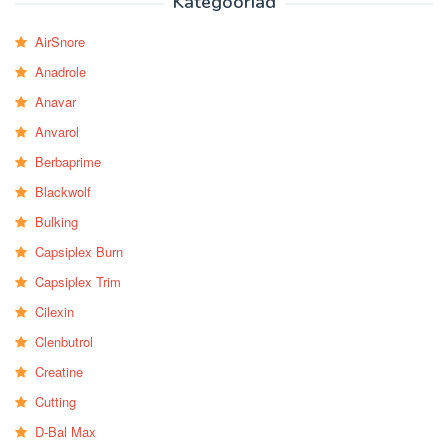
Kategooriad
AirSnore
Anadrole
Anavar
Anvarol
Berbaprime
Blackwolf
Bulking
Capsiplex Burn
Capsiplex Trim
Cilexin
Clenbutrol
Creatine
Cutting
D-Bal Max