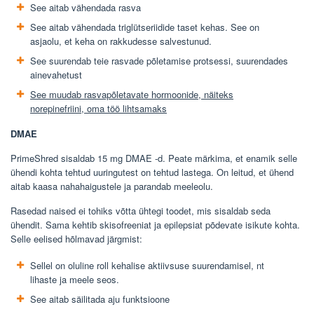
See aitab vähendada rasva
See aitab vähendada triglütseriidide taset kehas. See on
asjaolu, et keha on rakkudesse salvestunud.
See suurendab teie rasvade põletamise protsessi, suurendades
ainevahetust
See muudab rasvapõletavate hormoonide, näiteks
norepinefriini, oma töö lihtsamaks
DMAE
PrimeShred sisaldab 15 mg DMAE -d. Peate märkima, et enamik selle
ühendi kohta tehtud uuringutest on tehtud lastega. On leitud, et ühend
aitab kaasa nahahaigustele ja parandab meeleolu.
Rasedad naised ei tohiks võtta ühtegi toodet, mis sisaldab seda
ühendit. Sama kehtib skisofreeniat ja epilepsiat põdevate isikute kohta.
Selle eelised hõlmavad järgmist:
Sellel on oluline roll kehalise aktiivsuse suurendamisel, nt
lihaste ja meele seos.
See aitab säilitada aju funktsioone