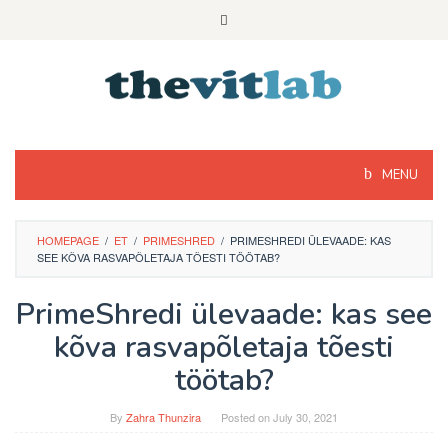
Skip
to
content
MENU
HOMEPAGE
/
ET
/
PRIMESHRED
/
PRIMESHREDI ÜLEVAADE: KAS
SEE KÕVA RASVAPÕLETAJA TÕESTI TÖÖTAB?
PrimeShredi ülevaade: kas see
kõva rasvapõletaja tõesti
töötab?
By
Zahra Thunzira
Posted on
July 30, 2021