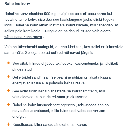
Roheline kohv
Roheline kohv sisaldab 500 mg; kuigi see pole nii populaarne kui
tavaline tume kohv, sisaldab see kaalulanguse jaoks siiski tugevat
lööki. Roheline kohv viitab röstimata kohviubadele, mis tähendab, et
selles pole kemikaale.
Uuringud on näidanud, et see võib aidata
vähendada keha rasva
.
Vaja on täiendavaid uuringuid, et teha kindlaks, kas sellel on inimestele
sama mõju. Sellega seotud eelised hõlmavad järgmist:
See aitab inimestel jääda aktiivseks, keskendunuks ja täielikult
pingestatud
Selle toidulisandi lisamise peamine põhjus on aidata kaasa
energiavarustusele ja põletada kehas rasva.
See võimaldab kehal vabastada neurotransmitterid, mis
võimaldavad tal püsida erksana ja aktiivsena.
Roheline kohv kiirendab termogeneesi, tõhustades seeläbi
rasvapõletusprotsessi, mille tulemusel vabaneb rohkem
energiat.
Koostisosad kiirendavad ainevahetust kehas