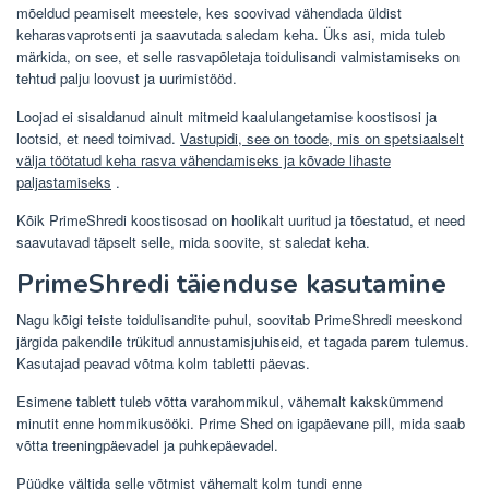
mõeldud peamiselt meestele, kes soovivad vähendada üldist
keharasvaprotsenti ja saavutada saledam keha. Üks asi, mida tuleb
märkida, on see, et selle rasvapõletaja toidulisandi valmistamiseks on
tehtud palju loovust ja uurimistööd.
Loojad ei sisaldanud ainult mitmeid kaalulangetamise koostisosi ja
lootsid, et need toimivad.
Vastupidi, see on toode, mis on spetsiaalselt
välja töötatud keha rasva vähendamiseks ja kõvade lihaste
paljastamiseks
.
Kõik PrimeShredi koostisosad on hoolikalt uuritud ja tõestatud, et need
saavutavad täpselt selle, mida soovite, st saledat keha.
PrimeShredi täienduse kasutamine
Nagu kõigi teiste toidulisandite puhul, soovitab PrimeShredi meeskond
järgida pakendile trükitud annustamisjuhiseid, et tagada parem tulemus.
Kasutajad peavad võtma kolm tabletti päevas.
Esimene tablett tuleb võtta varahommikul, vähemalt kakskümmend
minutit enne hommikusööki. Prime Shed on igapäevane pill, mida saab
võtta treeningpäevadel ja puhkepäevadel.
Püüdke vältida selle võtmist vähemalt kolm tundi enne