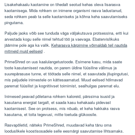
Lisakehakaalu kaotamine on tihedalt seotud kehas oleva lisarasva
kaotamisega. Mida rohkem on inimene organismi rasva ladustanud,
seda rohkem peab ta selle kaotamiseks ja kõhna keha saavutamiseks
pingutama.
Paljude jaoks võib see tunduda väga väljakutsuva protsessina, eriti kui
arvestada kogu selle nimel tehtud töö ja vaevaga. Ebatervislikuks
jäämine pole aga ka valik.
Keharasva kärpimine võimaldab teil nautida
mitmeid muid eeliseid
.
PrimeShred on uus kaalulangetustoode. Esimene kasu, mida saate
toote kasutamisest nautida, on parem üldine füüsiline välimus ja
suurepärasuse tunne, et töötada selle nimel, et saavutada jõupingutusi,
mis paljudele inimestele on kättesaamatud. Muud eelised hõlmavad
paremat füüsilist ja kognitiivset toimimist, sealhulgas paremat elu.
Inimesed peavad põletama rohkem kaloreid, pärssima isusid ja
kasutama energiat targalt, et saada kasu kehakaalu pidevast
kaotamisest. See on protsess, mis nõuab, et keha hakkaks rasva
kasutama, et toita tegevusi, mitte toetuda glükoosile.
Rasvapõletid, näiteks PrimeShred, muudavad keha tänu oma
looduslikele koostisosadele selle eesmärgi saavutamise lihtsamaks.