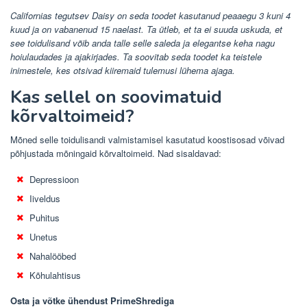
Californias tegutsev Daisy on seda toodet kasutanud peaaegu 3 kuni 4
kuud ja on vabanenud 15 naelast. Ta ütleb, et ta ei suuda uskuda, et
see toidulisand võib anda talle selle saleda ja elegantse keha nagu
hoiulaudades ja ajakirjades. Ta soovitab seda toodet ka teistele
inimestele, kes otsivad kiiremaid tulemusi lühema ajaga.
Kas sellel on soovimatuid
kõrvaltoimeid?
Mõned selle toidulisandi valmistamisel kasutatud koostisosad võivad
põhjustada mõningaid kõrvaltoimeid. Nad sisaldavad:
Depressioon
Iiveldus
Puhitus
Unetus
Nahalööbed
Kõhulahtisus
Osta ja võtke ühendust PrimeShrediga