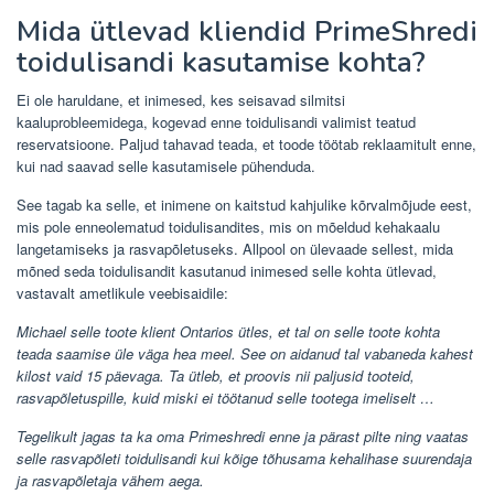
Mida ütlevad kliendid PrimeShredi
toidulisandi kasutamise kohta?
Ei ole haruldane, et inimesed, kes seisavad silmitsi
kaaluprobleemidega, kogevad enne toidulisandi valimist teatud
reservatsioone. Paljud tahavad teada, et toode töötab reklaamitult enne,
kui nad saavad selle kasutamisele pühenduda.
See tagab ka selle, et inimene on kaitstud kahjulike kõrvalmõjude eest,
mis pole enneolematud toidulisandites, mis on mõeldud kehakaalu
langetamiseks ja rasvapõletuseks. Allpool on ülevaade sellest, mida
mõned seda toidulisandit kasutanud inimesed selle kohta ütlevad,
vastavalt ametlikule veebisaidile:
Michael selle toote klient Ontarios ütles, et tal on selle toote kohta
teada saamise üle väga hea meel. See on aidanud tal vabaneda kahest
kilost vaid 15 päevaga. Ta ütleb, et proovis nii paljusid tooteid,
rasvapõletuspille, kuid miski ei töötanud selle tootega imeliselt …
Tegelikult jagas ta ka oma Primeshredi enne ja pärast pilte ning vaatas
selle rasvapõleti toidulisandi kui kõige tõhusama kehalihase suurendaja
ja rasvapõletaja vähem aega.