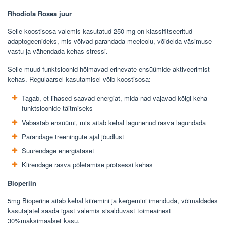
Rhodiola Rosea juur
Selle koostisosa valemis kasutatud 250 mg on klassifitseeritud
adaptogeenideks, mis võivad parandada meeleolu, võidelda väsimuse
vastu ja vähendada kehas stressi.
Selle muud funktsioonid hõlmavad erinevate ensüümide aktiveerimist
kehas. Regulaarsel kasutamisel võib koostisosa:
Tagab, et lihased saavad energiat, mida nad vajavad kõigi keha
funktsioonide täitmiseks
Vabastab ensüümi, mis aitab kehal lagunenud rasva lagundada
Parandage treeningute ajal jõudlust
Suurendage energiataset
Kiirendage rasva põletamise protsessi kehas
Bioperiin
5mg Bioperine aitab kehal kiiremini ja kergemini imenduda, võimaldades
kasutajatel saada igast valemis sisalduvast toimeainest
30%maksimaalset kasu.