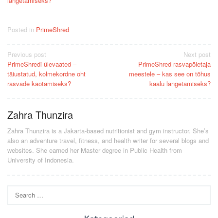
langetamiseks?
Posted in
PrimeShred
Post
Previous post
Next post
PrimeShredi ülevaated –
PrimeShred rasvapõletaja
navigation
täiustatud, kolmekordne oht
meestele – kas see on tõhus
rasvade kaotamiseks?
kaalu langetamiseks?
Zahra Thunzira
Zahra Thunzira is a Jakarta-based nutritionist and gym instructor. She’s
also an adventure travel, fitness, and health writer for several blogs and
websites. She earned her Master degree in Public Health from
University of Indonesia.
Search
for: