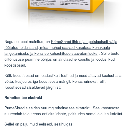
Nagu eespool mainitud, on
PrimeShred lihtne ja spetsiaalselt välja
töötatud toidulisand, mida mehed saavad kasutada kehakaalu
langetamiseks ja kehalise kehaehituse saavutamiseks
. Selle toote
ülitõhususe peamine põhjus on ainulaadne koostis ja looduslikud
koostisosad.
Kõik koostisosad on teaduslikult testitud ja need aitavad kaalust alla
võtta, kusjuures iga koostisosa mängib kehas erinevat rolli.
Koostisosad sisaldavad järgmist:
Rohelise tee ekstrakt
PrimeShred sisaldab 500 mg rohelise tee ekstrakti. See koostisosa
suurendab teie kehas antioksüdante, pakkudes samal ajal ka kofeiini.
Sellel on palju muid eeliseid, sealhulgas: