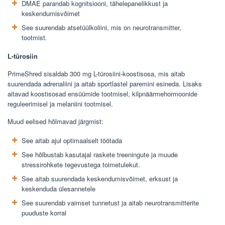
DMAE parandab kognitsiooni, tähelepanelikkust ja
keskendumisvõimet
See suurendab atsetüülkoliini, mis on neurotransmitter,
tootmist.
L-türosiin
PrimeShred sisaldab 300 mg L-türosiini-koostisosa, mis aitab
suurendada adrenaliini ja aitab sportlastel paremini esineda. Lisaks
aitavad koostisosad ensüümide tootmisel, kilpnäärmehormoonide
reguleerimisel ja melaniini tootmisel.
Muud eelised hõlmavad järgmist:
See aitab ajul optimaalselt töötada
See hõlbustab kasutajal raskete treeningute ja muude
stressirohkete tegevustega toimetulekut.
See aitab suurendada keskendumisvõimet, erksust ja
keskenduda ülesannetele
See suurendab vaimset tunnetust ja aitab neurotransmitterite
puuduste korral