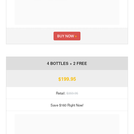
BUY NOW
»
4 BOTTLES + 2 FREE
$199.95
Retail:
$359.95
Save $160 Right Now!