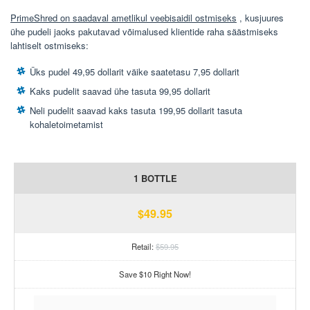
PrimeShred on saadaval ametlikul veebisaidil ostmiseks
, kusjuures
ühe pudeli jaoks pakutavad võimalused klientide raha säästmiseks
lahtiselt ostmiseks:
Üks pudel 49,95 dollarit väike saatetasu 7,95 dollarit
Kaks pudelit saavad ühe tasuta 99,95 dollarit
Neli pudelit saavad kaks tasuta 199,95 dollarit tasuta
kohaletoimetamist
1 BOTTLE
$49.95
Retail:
$59.95
Save $10 Right Now!