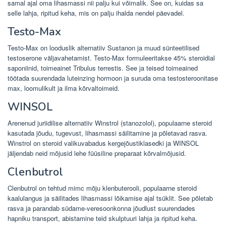
samal ajal oma lihasmassi nii palju kui võimalik. See on, kuidas sa
selle lahja, ripitud keha, mis on palju ihalda nendel päevadel.
Testo-Max
Testo-Max on looduslik alternatiiv Sustanon ja muud sünteetilised
testoserone väljavahetamist. Testo-Max formuleeritakse 45% steroidial
saponiinid, toimeainet Tribulus terrestis. See ja teised toimeained
töötada suurendada luteinzing hormoon ja suruda oma testosteroonitase
max, loomulikult ja ilma kõrvaltoimeid.
WINSOL
Arenenud juriidilise alternatiiv Winstrol (stanozolol), populaarne steroid
kasutada jõudu, tugevust, lihasmassi säilitamine ja põletavad rasva.
Winstrol on steroid valikuvabadus kergejõustiklasedki ja WINSOL
jäljendab neid mõjusid lehe füüsiline preparaat kõrvalmõjusid.
Clenbutrol
Clenbutrol on tehtud mimc mõju klenbuterooli, populaarne steroid
kaalulangus ja säilitades lihasmassi lõikamise ajal tsüklit. See põletab
rasva ja parandab südame-veresoonkonna jõudlust suurendades
hapniku transport, abistamine teid skulptuuri lahja ja ripitud keha.