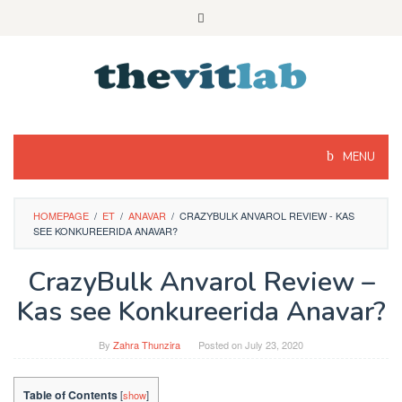
Skip
to
content
MENU
HOMEPAGE
/
ET
/
ANAVAR
/
CRAZYBULK ANVAROL REVIEW - KAS
SEE KONKUREERIDA ANAVAR?
CrazyBulk Anvarol Review –
Kas see Konkureerida Anavar?
By
Zahra Thunzira
Posted on
July 23, 2020
Table of Contents
[
show
]