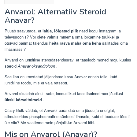
Anvarol: Alternatiiv Steroid
Anavar?
Püüab saavutada, et
lahja, lõigatud pilk
näed kogu Instagram ja
televisioonis? Või olete valmis minema oma lõikamine tsükkel ja
otsivad parimat täiendus
heita rasva maha oma keha
säilitades oma
lihasmassi?
Anvarol on juriidiline steroidasendusravi et taasloob mõned mõju kuulus
steroid
Anavar oksandroloon
.
See lisa on koostatud jäljendama kasu Anavar annab teile, kuid
juriidiline toode, mis ei vaja retsepti.
Anvarol sisaldab ainult safe, looduslikud koostisained max jõudlust
ükski kõrvaltoimeid
.
Crazy Bulk väidab, et Anvarol parandab oma jõudu ja energiat,
stimuleerides phosphocreatine sünteesi lihaseid, kuid ei teaduse tõesti
üle viia? Me vaatleme meie põhjalikke Anvarol läbi.
Mis on Anvarol (Anavar)?