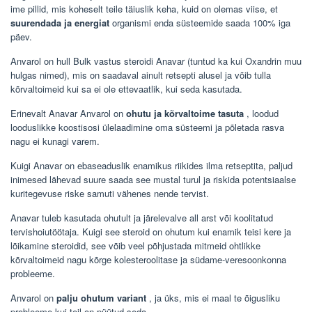
ime pillid, mis koheselt teile täiuslik keha, kuid on olemas viise, et
suurendada ja energiat
organismi enda süsteemide saada 100% iga
päev.
Anvarol on hull Bulk vastus steroidi Anavar (tuntud ka kui Oxandrin muu
hulgas nimed), mis on saadaval ainult retsepti alusel ja võib tulla
kõrvaltoimeid kui sa ei ole ettevaatlik, kui seda kasutada.
Erinevalt Anavar Anvarol on
ohutu ja kõrvaltoime tasuta
, loodud
looduslikke koostisosi ülelaadimine oma süsteemi ja põletada rasva
nagu ei kunagi varem.
Kuigi Anavar on ebaseaduslik enamikus riikides ilma retseptita, paljud
inimesed lähevad suure saada see mustal turul ja riskida potentsiaalse
kuritegevuse riske samuti vähenes nende tervist.
Anavar tuleb kasutada ohutult ja järelevalve all arst või koolitatud
tervishoiutöötaja. Kuigi see steroid on ohutum kui enamik teisi kere ja
lõikamine steroidid, see võib veel põhjustada mitmeid ohtlikke
kõrvaltoimeid nagu kõrge kolesteroolitase ja südame-veresoonkonna
probleeme.
Anvarol on
palju ohutum variant
, ja üks, mis ei maal te õigusliku
probleeme kui teil on püütud seda.