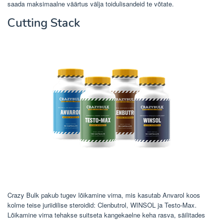
saada maksimaalne väärtus välja toidulisandeid te võtate.
Cutting Stack
Crazy Bulk pakub tugev lõikamine virna, mis kasutab Anvarol koos
kolme teise juriidilise steroidid: Clenbutrol, WINSOL ja Testo-Max.
Lõikamine virna tehakse suitseta kangekaelne keha rasva, säilitades