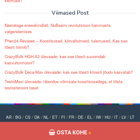
kelmuse?
Viimased Post
Naeratage enesekindlalt: NuBeami revolutsioon hammaste
valgendamises
Phen24 Reviews – Koostisosad, kõrvaltoimeid, tulemused, Kas see
tõesti toimib?
CrazyBulk HGH-X2 ülevaade: kas see tõesti suurendab
kasvuhormooni?
CrazyBulk Deca-Max ülevaade: kas see tõesti kiiresti jõudu kasvatab?
TestoMaxi ülevaade: täiendus võimsate koostisosadega, et tõsta
testosterooni taset
AR
/
BG
/
CS
/
DA
/
NL
/
ET
/
FI
/
FR
/
DE
/
EL
/
IW
/
HU
/
IT
/
LV
/
LT
/
NO
/
PT
/
PL
/
RO
/
RU
/
SK
/
SL
/
ES
/
SV
/
TR
/
UK
OSTA KOHE
»