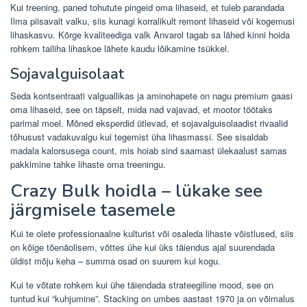
Kui treening, paned tohutute pingeid oma lihaseid, et tuleb parandada
Ilma piisavalt valku, siis kunagi korralikult remont lihaseid või kogemusi
lihaskasvu. Kõrge kvaliteediga valk Anvarol tagab sa lähed kinni hoida
rohkem tailiha lihaskoe lähete kaudu lõikamine tsükkel.
Sojavalguisolaat
Seda kontsentraati valguallikas ja aminohapete on nagu premium gaasi
oma lihaseid, see on täpselt, mida nad vajavad, et mootor töötaks
parimal moel. Mõned eksperdid ütlevad, et sojavalguisolaadist rivaalid
tõhusust vadakuvalgu kui tegemist üha lihasmassi. See sisaldab
madala kalorsusega count, mis hoiab sind saamast ülekaalust samas
pakkimine tahke lihaste oma treeningu.
Crazy Bulk hoidla – lükake see
järgmisele tasemele
Kui te olete professionaalne kulturist või osaleda lihaste võistlused, siis
on kõige tõenäolisem, võttes ühe kui üks täiendus ajal suurendada
üldist mõju keha – summa osad on suurem kui kogu.
Kui te võtate rohkem kui ühe täiendada strateegiline mood, see on
tuntud kui “kuhjumine”. Stacking on umbes aastast 1970 ja on võimalus