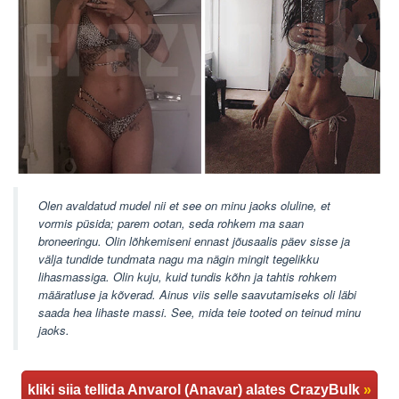
Olen avaldatud mudel nii et see on minu jaoks oluline, et
vormis püsida; parem ootan, seda rohkem ma saan
broneeringu. Olin lõhkemiseni ennast jõusaalis päev sisse ja
välja tundide tundmata nagu ma nägin mingit tegelikku
lihasmassiga. Olin kuju, kuid tundis kõhn ja tahtis rohkem
määratluse ja kõverad. Ainus viis selle saavutamiseks oli läbi
saada hea lihaste massi. See, mida teie tooted on teinud minu
jaoks.
kliki siia tellida Anvarol (Anavar) alates CrazyBulk
»