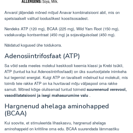
Anvarol jäljendab mõned mõjud Anavar kombinatsiooni abil, mis on
spetsiaalselt valitud looduslikest koostisosadest.
Nendeks ATP (120 mg), BCAA (225 mg), Wild Yam Root (150 mg),
vadakuvalgu kontsentraat (450 mg) ja sojavalguisolaat (450 mg).
Näidatud kogused ühe toidukorra.
Adenosiintrifosfaat (ATP)
Sa võid seda meeles molekul keskkooli keemia klassi ja Krebi tsükli,
ATP (tuntud ka kui Adenosiintrifosfaadi) on üks suurtootjatele inimkeha
kui tegemist energiat. Kuigi ATP on tavaliselt mõelnud kui molekuli, mis
toimib teie rakke ATP on ka huvitavad mõju väljaspool oma rakke
samuti. Mõned kõige olulisemad tuntud toimeid
suurenenud verevool,
vasodilatatsiooni ja isegi mahasurumine valu
.
Hargnenud ahelaga aminohapped
(BCAA)
Kui soovite, et stimuleerida lihaskasvu, hargnenud ahelaga
aminohappeid on kriitiline oma edu. BCAA suurendada lämmastiku