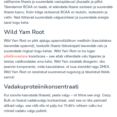
säilitamine lihaste ja suurendada vastupidavust jõusaalis ja põllul.
Täiendamist BCAA on teada, et edendada lihaste sünteesi ja suurendab
lihaste kasvu. Kolm kõige olulisemat BCAA on leutsiin, isoleutsiin ja
valiin. Nad töötavad suurendada valgusünteesi ja suurendada energia
taset kogu keha.
Wild Yam Root
Wild Yam Root on pikk ajalugu spasmolüütikum meditsiin (kasutatakse
leevendab spasmid), looduslik lihaste lõdvestajaid leevendab valu ja
suurendada ringlust kogu kehas. Wild Yam Root on ka tugev
põletikuvastane
koostisosa – see aitab vähendada valu liigestes ja
teistes valdkondades oma keha. Wild Yam sisaldab diosgenin, üks
peamisi komponente, mida kasutatakse, et luua steroidid nagu DHEA.
Wild Yam Root on seostatud suurenenud sugutung ja täiustatud libiido
samuti.
Vadakuproteiinikonsentraati
Kui soovite kasvatada lihaseid, peate valgu – nii lihtne see ongi. Crazy
Bulk on lisatud vadakuvalgu kontsentraat, sest see on üks parimaid
allikaid valgu, see võib olla nii palju kui 70-80% rohkem valku kui
mõned vadaku valgu pulbrid.