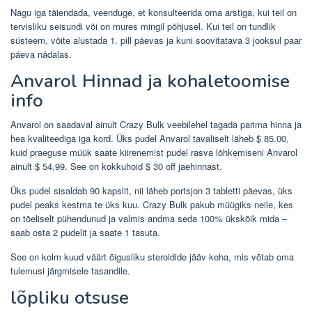
Nagu iga täiendada, veenduge, et konsulteerida oma arstiga, kui teil on
tervisliku seisundi või on mures mingil põhjusel. Kui teil on tundlik
süsteem, võite alustada 1. pill päevas ja kuni soovitatava 3 jooksul paar
päeva nädalas.
Anvarol Hinnad ja kohaletoomise
info
Anvarol on saadaval ainult Crazy Bulk veebilehel tagada parima hinna ja
hea kvaliteediga iga kord. Üks pudel Anvarol tavaliselt läheb $ 85.00,
kuid praeguse müük saate kiirenemist pudel rasva lõhkemiseni Anvarol
ainult $ 54,99. See on kokkuhoid $ 30 off jaehinnast.
Üks pudel sisaldab 90 kapslit, nii läheb portsjon 3 tabletti päevas, üks
pudel peaks kestma te üks kuu. Crazy Bulk pakub müügiks neile, kes
on tõeliselt pühendunud ja valmis andma seda 100% ükskõik mida –
saab osta 2 pudelit ja saate 1 tasuta.
See on kolm kuud väärt õigusliku steroidide jääv keha, mis võtab oma
tulemusi järgmisele tasandile.
lõpliku otsuse