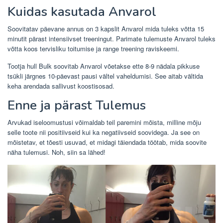
Kuidas kasutada Anvarol
Soovitatav päevane annus on 3 kapslit Anvarol mida tuleks võtta 15
minutit pärast intensiivset treeningut. Parimate tulemuste Anvarol tuleks
võtta koos tervisliku toitumise ja range treening raviskeemi.
Tootja hull Bulk soovitab Anvarol võetakse ette 8-9 nädala pikkuse
tsükli järgnes 10-päevast pausi vältel vaheldumisi. See aitab vältida
keha arendada sallivust koostisosad.
Enne ja pärast Tulemus
Arvukad iseloomustusi võimaldab teil paremini mõista, milline mõju
selle toote nii positiivseid kui ka negatiivseid soovidega. Ja see on
mõistetav, et tõesti usuvad, et midagi täiendada töötab, mida soovite
näha tulemusi. Noh, siin sa lähed!