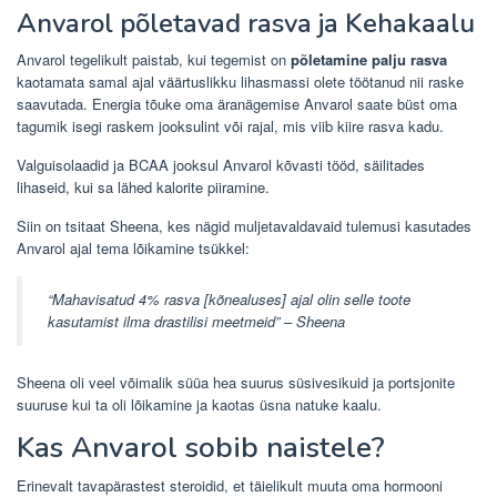
Anvarol põletavad rasva ja Kehakaalu
Anvarol tegelikult paistab, kui tegemist on
põletamine palju rasva
kaotamata samal ajal väärtuslikku lihasmassi olete töötanud nii raske
saavutada. Energia tõuke oma äranägemise Anvarol saate büst oma
tagumik isegi raskem jooksulint või rajal, mis viib kiire rasva kadu.
Valguisolaadid ja BCAA jooksul Anvarol kõvasti tööd, säilitades
lihaseid, kui sa lähed kalorite piiramine.
Siin on tsitaat Sheena, kes nägid muljetavaldavaid tulemusi kasutades
Anvarol ajal tema lõikamine tsükkel:
“Mahavisatud 4% rasva [kõnealuses] ajal olin selle toote
kasutamist ilma drastilisi meetmeid” – Sheena
Sheena oli veel võimalik süüa hea suurus süsivesikuid ja portsjonite
suuruse kui ta oli lõikamine ja kaotas üsna natuke kaalu.
Kas Anvarol sobib naistele?
Erinevalt tavapärastest steroidid, et täielikult muuta oma hormooni