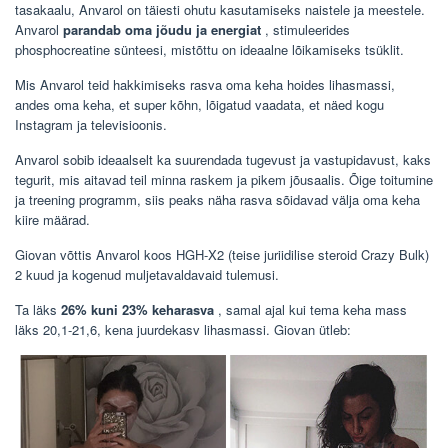
tasakaalu, Anvarol on täiesti ohutu kasutamiseks naistele ja meestele.
Anvarol
parandab oma jõudu ja energiat
, stimuleerides
phosphocreatine sünteesi, mistõttu on ideaalne lõikamiseks tsüklit.
Mis Anvarol teid hakkimiseks rasva oma keha hoides lihasmassi,
andes oma keha, et super kõhn, lõigatud vaadata, et näed kogu
Instagram ja televisioonis.
Anvarol sobib ideaalselt ka suurendada tugevust ja vastupidavust, kaks
tegurit, mis aitavad teil minna raskem ja pikem jõusaalis. Õige toitumine
ja treening programm, siis peaks näha rasva sõidavad välja oma keha
kiire määrad.
Giovan võttis Anvarol koos HGH-X2 (teise juriidilise steroid Crazy Bulk)
2 kuud ja kogenud muljetavaldavaid tulemusi.
Ta läks
26% kuni 23% keharasva
, samal ajal kui tema keha mass
läks 20,1-21,6, kena juurdekasv lihasmassi. Giovan ütleb: