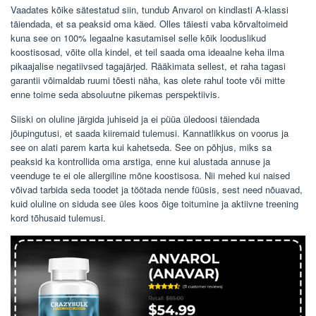
Vaadates kõike sätestatud siin, tundub Anvarol on kindlasti A-klassi
täiendada, et sa peaksid oma käed. Olles täiesti vaba kõrvaltoimeid
kuna see on 100% legaalne kasutamisel selle kõik looduslikud
koostisosad, võite olla kindel, et teil saada oma ideaalne keha ilma
pikaajalise negatiivsed tagajärjed. Rääkimata sellest, et raha tagasi
garantii võimaldab ruumi tõesti näha, kas olete rahul toote või mitte
enne toime seda absoluutne pikemas perspektiivis.
Siiski on oluline järgida juhiseid ja ei püüa üledoosi täiendada
jõupingutusi, et saada kiiremaid tulemusi. Kannatlikkus on voorus ja
see on alati parem karta kui kahetseda. See on põhjus, miks sa
peaksid ka kontrollida oma arstiga, enne kui alustada annuse ja
veenduge te ei ole allergiline mõne koostisosa. Nii mehed kui naised
võivad tarbida seda toodet ja töötada nende füüsis, sest need nõuavad,
kuid oluline on siduda see üles koos õige toitumine ja aktiivne treening
kord tõhusaid tulemusi.