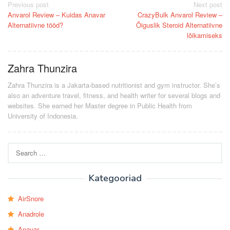
Post
Previous post
Next post
Anvarol Review – Kuidas Anavar
CrazyBulk Anvarol Review –
navigation
Alternatiivne tööd?
Õiguslik Steroid Alternatiivne
lõikamiseks
Zahra Thunzira
Zahra Thunzira is a Jakarta-based nutritionist and gym instructor. She’s
also an adventure travel, fitness, and health writer for several blogs and
websites. She earned her Master degree in Public Health from
University of Indonesia.
Search
for:
Kategooriad
AirSnore
Anadrole
Anavar