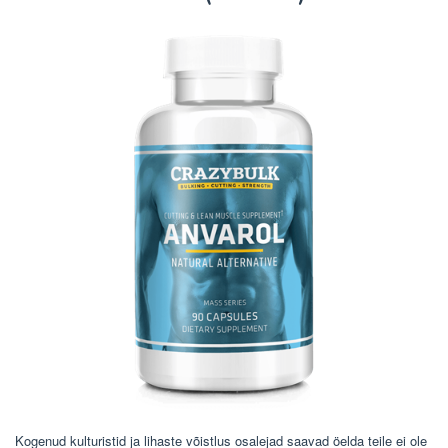
Kogenud kulturistid ja lihaste võistlus osalejad saavad öelda teile ei ole