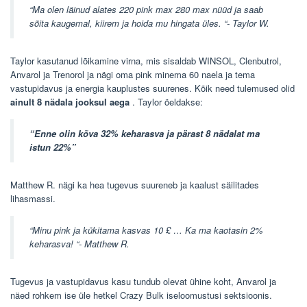
“Ma olen läinud alates 220 pink max 280 max nüüd ja saab
sõita kaugemal, kiirem ja hoida mu hingata üles. “- Taylor W.
Taylor kasutanud lõikamine virna, mis sisaldab WINSOL, Clenbutrol,
Anvarol ja Trenorol ja nägi oma pink minema 60 naela ja tema
vastupidavus ja energia kauplustes suurenes. Kõik need tulemused olid
ainult 8 nädala jooksul aega
. Taylor öeldakse:
“Enne olin kõva 32% keharasva ja pärast 8 nädalat ma
istun 22%”
Matthew R. nägi ka hea tugevus suureneb ja kaalust säilitades
lihasmassi.
“Minu pink ja kükitama kasvas 10 £ … Ka ma kaotasin 2%
keharasva! “- Matthew R.
Tugevus ja vastupidavus kasu tundub olevat ühine koht, Anvarol ja
näed rohkem ise üle hetkel Crazy Bulk iseloomustusi sektsioonis.