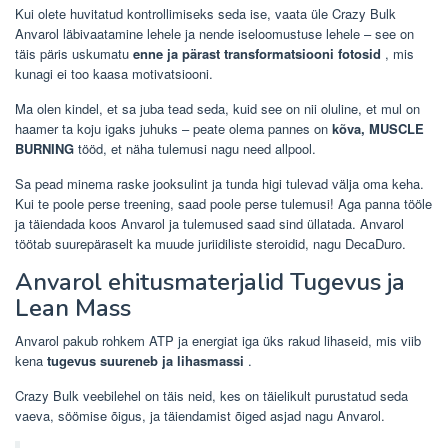
Kui olete huvitatud kontrollimiseks seda ise, vaata üle Crazy Bulk
Anvarol läbivaatamine lehele ja nende iseloomustuse lehele – see on
täis päris uskumatu
enne ja pärast transformatsiooni fotosid
, mis
kunagi ei too kaasa motivatsiooni.
Ma olen kindel, et sa juba tead seda, kuid see on nii oluline, et mul on
haamer ta koju igaks juhuks – peate olema pannes on
kõva, MUSCLE
BURNING
tööd, et näha tulemusi nagu need allpool.
Sa pead minema raske jooksulint ja tunda higi tulevad välja oma keha.
Kui te poole perse treening, saad poole perse tulemusi! Aga panna tööle
ja täiendada koos Anvarol ja tulemused saad sind üllatada. Anvarol
töötab suurepäraselt ka muude juriidiliste steroidid, nagu DecaDuro.
Anvarol ehitusmaterjalid Tugevus ja
Lean Mass
Anvarol pakub rohkem ATP ja energiat iga üks rakud lihaseid, mis viib
kena
tugevus suureneb ja lihasmassi
.
Crazy Bulk veebilehel on täis neid, kes on täielikult purustatud seda
vaeva, söömise õigus, ja täiendamist õiged asjad nagu Anvarol.