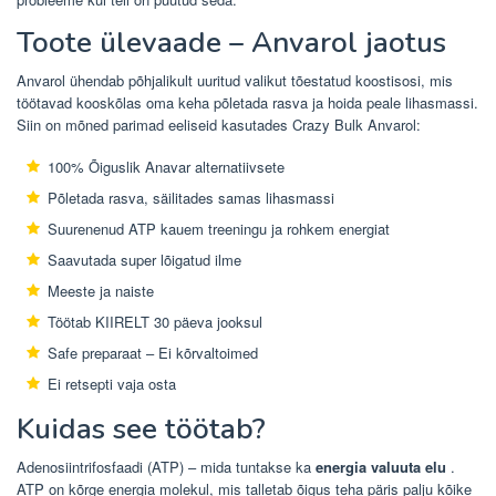
Toote ülevaade – Anvarol jaotus
Anvarol ühendab põhjalikult uuritud valikut tõestatud koostisosi, mis
töötavad kooskõlas oma keha põletada rasva ja hoida peale lihasmassi.
Siin on mõned parimad eeliseid kasutades Crazy Bulk Anvarol:
100% Õiguslik Anavar alternatiivsete
Põletada rasva, säilitades samas lihasmassi
Suurenenud ATP kauem treeningu ja rohkem energiat
Saavutada super lõigatud ilme
Meeste ja naiste
Töötab KIIRELT 30 päeva jooksul
Safe preparaat – Ei kõrvaltoimed
Ei retsepti vaja osta
Kuidas see töötab?
Adenosiintrifosfaadi (ATP) – mida tuntakse ka
energia valuuta elu
.
ATP on kõrge energia molekul, mis talletab õigus teha päris palju kõike