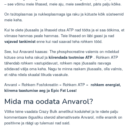
– see võimu meie lihased, meie aju, meie seedimist, päris palju kõike.
On tsütoplasmas ja nukleoplasmaga iga raku ja kütuste kõik süsteemid
meie keha.
Kui te olete jõusaalis ja lihaseid otsa ATP nad tööta ja ei saa öökima, et
viimase hammas peale hammas. Teie lihased on läbi gaasi ja nad
vajavad tankimist
enne kui nad saavad teha rohkem tööd.
See, kui Anavarol kaasas: The phosphocreatine valemis on mõeldud
kütuse oma keha rakud ja
kiirendada tootmise ATP
. Rohkem ATP
tähendab rohkem vastupidavust, rohkem reps jõusaalis rasvaga
sõidavad välja oma keha. Nagu te minna raskem jõusaalis, olla valmis,
et näha nõela skaalal liikuda vasakule.
Anvarol = Rohkem Fosfokreatiin = Rohkem ATP =
rohkem energiat,
kiirema taastumise aeg ja Epic Fat Loss!
Mida ma oodata Anvarol?
Võtke teine ​​vaadata Crazy Bulk ametlikul kodulehel ja te näete palju
kommentaare õigusliku steroid alternatiivsete Anvarol, mille enamik on
positiivne ja räägi up tulemusi nad said.