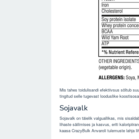
Mis tahes toidulisandi efektiivsus sõltub s
tingitud selle tugevast looduslike koostis
Sojavalk
Sojavalk on täielik valguallikas, mis sisald
lihaste säilimises ja kasvus, eriti kaloripiir
kaasa CrazyBulk Anvaroli tulemuste lahja lih