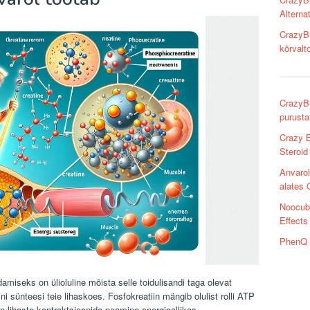
Alterna
CrazyBu
kõrvalt
CrazyBu
purusta
Crazy B
Steroid
Anvarol
alates 
Noocube
Effects
PhenQ e
amiseks on ülioluline mõista selle toidulisandi taga olevat
i sünteesi teie lihaskoes. Fosfokreatiin mängib olulist rolli ATP
on lihaste kontraktsioonide peamine energiaallikas.