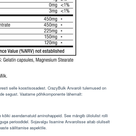
uuresti selle koostisosadest. CrazyBulk Anvaroli tulemused on
osade segust. Vaatame põhikomponente lähemalt:
ab kõiki asendamatuid aminohappeid. See mängib üliolulist rolli
anguga perioodidel. Sojavalgu lisamine Anvarolisse aitab oluliselt
aste säilitamise aspektile.