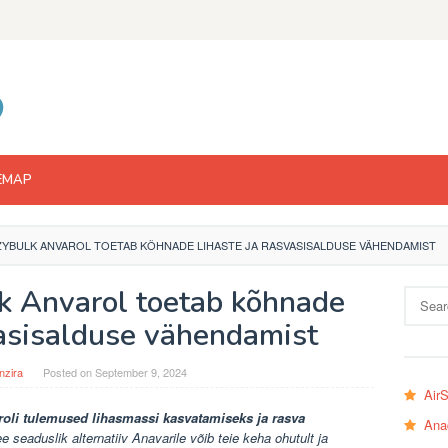
EMAP
ZYBULK ANVAROL TOETAB KÕHNADE LIHASTE JA RASVASISALDUSE VÄHENDAMIST
k Anvarol toetab kõhnade
Search
for:
vasisalduse vähendamist
nzira
Posted on
September 9, 2024
Air
roli tulemused
lihasmassi kasvatamiseks ja rasva
Ana
 seaduslik alternatiiv Anavarile võib teie keha ohutult ja