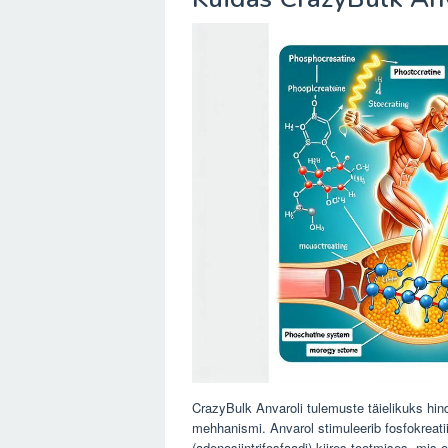
CrazyBulk Anvaroli tulemuste täielikuks hind
mehhanismi. Anvarol stimuleerib fosfokreatiin
(adenosiintrifosfaadi) kiires tootmises, mis 