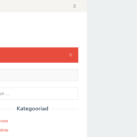
Kategooriad
Snore
drole