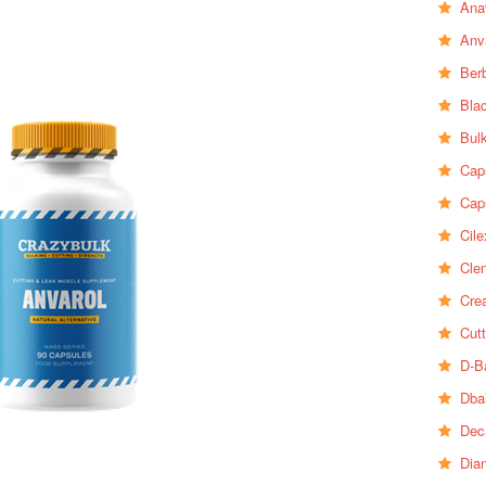
Ana
Anv
Ber
Bla
Bul
Cap
Cap
Cile
Clen
Crea
Cutt
D-B
Dba
Dec
Dia