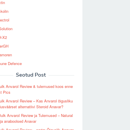
tin
kolin
ectrol
Solution
-X2
erGH
tamoren
une Defence
Seotud Post
ulk Anvarol Review & tulemused koos enne
st Pics
lk Anvarol Review – Kas Anvarol õigusliku
dusväärset alternatiivi Steroid Anavar?
ulk Anvarol Review ja Tulemused – Natural
ja anaboolsed Anavar
lk Anvarol Review – parim Õiguslik Anavar