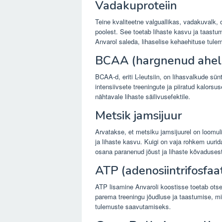
Vadakuproteiin
Teine kvaliteetne valguallikas, vadakuvalk, 
poolest. See toetab lihaste kasvu ja taastu
Anvarol saleda, lihaselise kehaehituse tule
BCAA (hargnenud ahel
BCAA-d, eriti L-leutsiin, on lihasvalkude sün
intensiivsete treeningute ja piiratud kalors
nähtavale lihaste säilivusefektile.
Metsik jamsijuur
Arvatakse, et metsiku jamsijuurel on loomul
ja lihaste kasvu. Kuigi on vaja rohkem uuri
osana paranenud jõust ja lihaste kõvaduses
ATP (adenosiintrifosfaa
ATP lisamine Anvaroli koostisse toetab otse
parema treeningu jõudluse ja taastumise, m
tulemuste saavutamiseks.