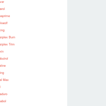
var
arol
baprime
ckwolf
king
siplex Burn
siplex Trim
xin
butrol
tine
ing
al Max
l
aduro
nabol