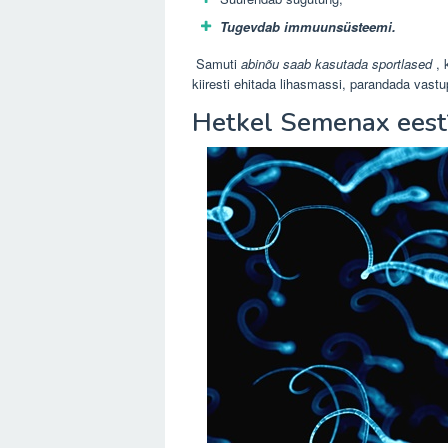
Tugevdab immuunsüsteemi.
Samuti
abinõu saab kasutada sportlased
, 
kiiresti ehitada lihasmassi, parandada vast
Hetkel Semenax eest