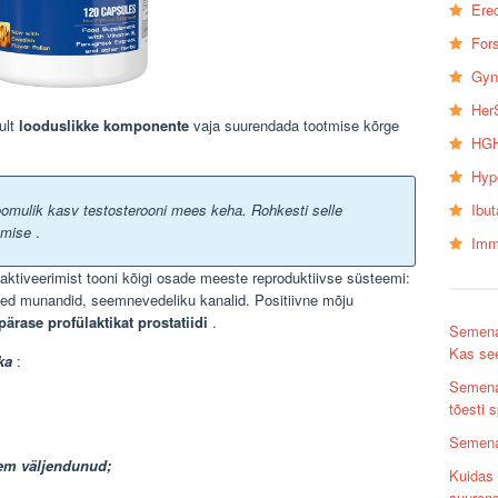
Erec
Fors
Gyn
Her
ult
looduslikke komponente
vaja suurendada tootmise kõrge
HGH
Hyp
Ibu
omulik kasv testosterooni mees keha. Rohkesti selle
emise
.
Imm
a aktiveerimist tooni kõigi osade meeste reproduktiivse süsteemi:
d munandid, seemnevedeliku kanalid. Positiivne mõju
ärase profülaktikat prostatiidi
.
Semena
Kas see
ka
:
Semenax
tõesti
Semena
em väljendunud;
Kuidas
suuren