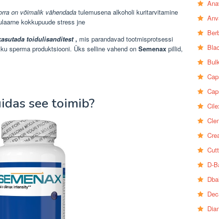
Ana
rra on võimalik vähendada
tulemusena alkoholi kuritarvitamine
Anv
gulaarne kokkupuude stress jne
Ber
kasutada toidulisanditest
,
mis parandavad tootmisprotsessi
Bla
ku sperma produktsiooni. Üks selline vahend on
Semenax
pillid,
Bul
Cap
Cap
idas see toimib?
Cile
Clen
Crea
Cutt
D-B
Dba
Dec
Dia