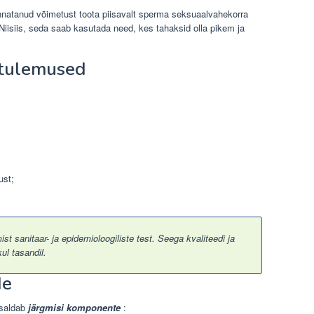
atanud võimetust toota piisavalt sperma seksuaalvahekorra
Niisiis, seda saab kasutada need, kes tahaksid olla pikem ja
 tulemused
ust;
t sanitaar- ja epidemioloogiliste test. Seega kvaliteedi ja
l tasandil.
de
saldab
järgmisi komponente
: