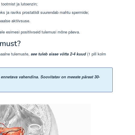
tootmist ja lutoenzin;
s ja raviks prostatiidi suurendab mahtu spermide;
uaalse aktiivsuse.
le esimesi positiivseid tulemusi mõne päeva.
emust?
maalne tulemuste,
see tuleb sisse võtta 2-4 kuud
(1 pill kolm
t ennetava vahendina. Soovitatav on meeste pärast 30-