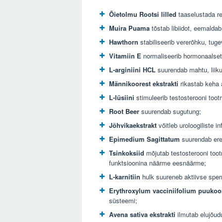
Õietolmu Rootsi lilled
taaselustada r
Muira Puama
tõstab libiidot, eemalda
Hawthorn
stabiliseerib vererõhku, tuge
Vitamiin E
normaliseerib hormonaalset
L-arginiini HCL
suurendab mahtu, liik
Männikoorest ekstrakti
rikastab keha 
L-lüsiini
stimuleerib testosterooni toot
Root Beer
suurendab sugutung;
Jõhvikaekstrakt
võitleb uroloogiliste 
Epimedium Sagittatum
suurendab ere
Tsinkoksiid
mõjutab testosterooni tootm
funktsioonina näärme eesnäärme;
L-karnitiin
hulk suureneb aktiivse sper
Erythroxylum vacciniifolium puukoo
süsteemi;
Avena sativa ekstrakti
ilmutab elujõud