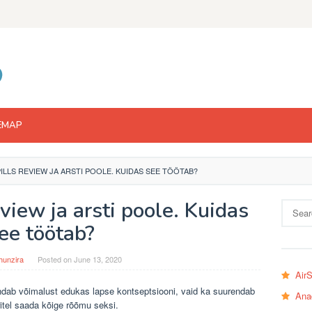
EMAP
ILLS REVIEW JA ARSTI POOLE. KUIDAS SEE TÖÖTAB?
iew ja arsti poole. Kuidas
Search
for:
ee töötab?
hunzira
Posted on
June 13, 2020
Air
ndab võimalust edukas lapse kontseptsiooni, vaid ka suurendab
Ana
itel saada kõige rõõmu seksi.