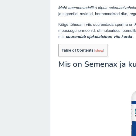
Maht seemnevedeliku lõpus seksuaalvaheko
ja sigaretid, ravimid, hormonaalsed rike, re
Kõige tõhusam viis suurendada sperma on
meessuguhormoonid, stimuleerides loomulik
mis
suurendab ejakulatsioon viis korda
.
Table of Contents
[
show
]
Mis on Semenax ja ku