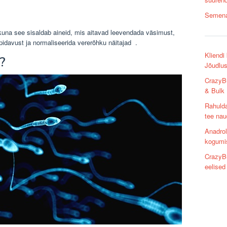
Semena
kuna see sisaldab aineid, mis aitavad leevendada väsimust,
upidavust ja normaliseerida vererõhku näitajad
.
Kliend
?
Jõudlus
CrazyB
& Bulk
Rahulda
tee nau
Anadrol
kogumi
CrazyB
eelised