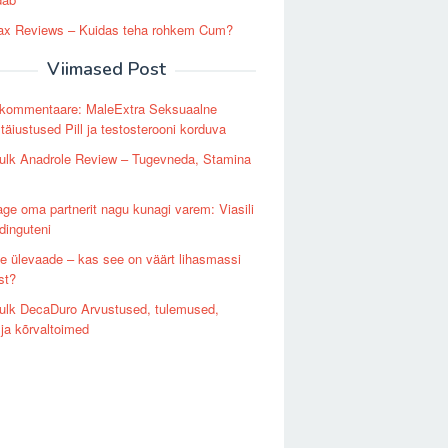
x Reviews – Kuidas teha rohkem Cum?
Viimased Post
i kommentaare: MaleExtra Seksuaalne
täiustused Pill ja testosterooni korduva
ulk Anadrole Review – Tugevneda, Stamina
ge oma partnerit nagu kunagi varem: Viasili
dinguteni
e ülevaade – kas see on väärt lihasmassi
st?
ulk DecaDuro Arvustused, tulemused,
 ja kõrvaltoimed