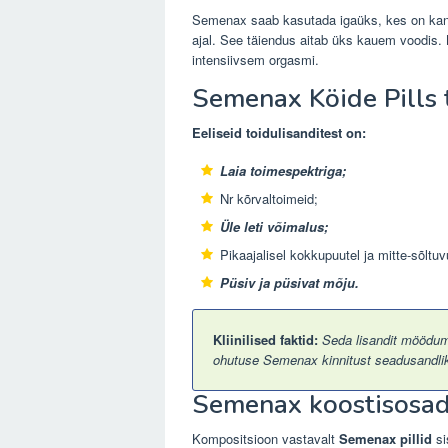
Semenax saab kasutada igaüks, kes on kann
ajal. See täiendus aitab üks kauem voodis. 
intensiivsem orgasmi.
Semenax Köide Pills
Eeliseid toidulisanditest on:
Laia toimespektriga;
Nr kõrvaltoimeid;
Üle leti võimalus;
Pikaajalisel kokkupuutel ja mitte-sõltuv
Püsiv ja püsivat mõju.
Kliinilised faktid:
Seda lisandit möödumis
ohutuse Semenax kinnitust seadusandliku
Semenax koostisosa
Kompositsioon vastavalt
Semenax pillid
si