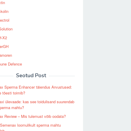
tin
kolin
ectrol
Solution
-X2
erGH
tamoren
une Defence
Seotud Post
x Sperma Enhancer täiendus Arvustused:
 tõesti toimib?
i ülevaade: kas see toidulisand suurendab
 sperma mahtu?
x Review – Mis tulemust võib oodata?
 Semenax loomulikult sperma mahtu
dab