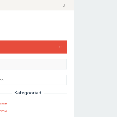
Kategooriad
Snore
drole