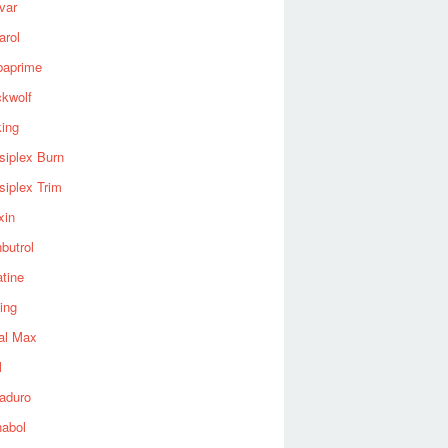
var
arol
baprime
ckwolf
king
siplex Burn
siplex Trim
xin
butrol
tine
ing
al Max
l
aduro
nabol