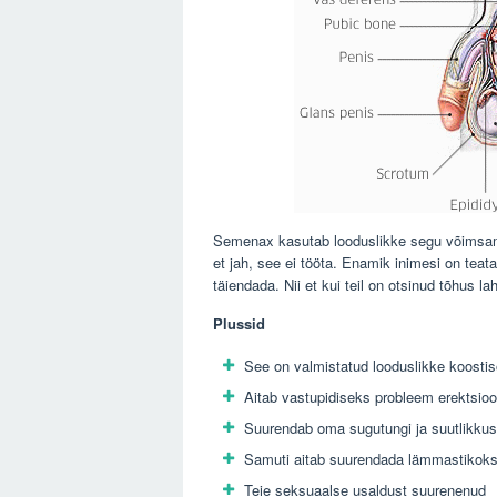
Semenax kasutab looduslikke segu võimsam
et jah, see ei tööta. Enamik inimesi on tea
täiendada. Nii et kui teil on otsinud tõhus
Plussid
See on valmistatud looduslikke koostis
Aitab vastupidiseks probleem erektsioo
Suurendab oma sugutungi ja suutlikkus
Samuti aitab suurendada lämmastikoksi
Teie seksuaalse usaldust suurenenud