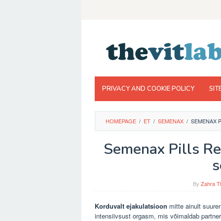
Skip
to
content
PRIVACY AND COOKIE POLICY
SIT
HOMEPAGE
/
ET
/
SEMENAX
/
SEMENAX P
Semenax Pills Rev
s
By
Zahra T
Korduvalt ejakulatsioon
mitte ainult suure
intensiivsust orgasm, mis võimaldab partner