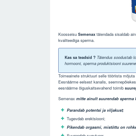
Koosseisu
Semenax
täiendada sisaldab ain
kvaliteediga sperma.
Kas sa teadsid ?
Täiendus soodustab lo
hormooni, sperma produktsiooni suuren
Toimeainete struktuuri selle tööriista mõjut
Eesnäärme eelsest kanalis, seemnepõiekese
eesnäärme õiguskaitsevahend toimib
suurep
Semenax
mitte ainult suurendab sperma 
Parandab potentsi ja viljakust;
Tugevdab erektsiooni;
Pikendab orgasmi, mistõttu on rohk
Suurendab sugutung;