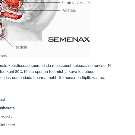
aid koostisosad suurendada meessoost seksuaalse tervise. Nii
tatud kuni 80% tõusu sperma tootmist jätkuva kasutuse
 lahendus suurendada sperma maht, Semenax on lõplik vastus.
osi
nihäirete
 voodis
idi taset