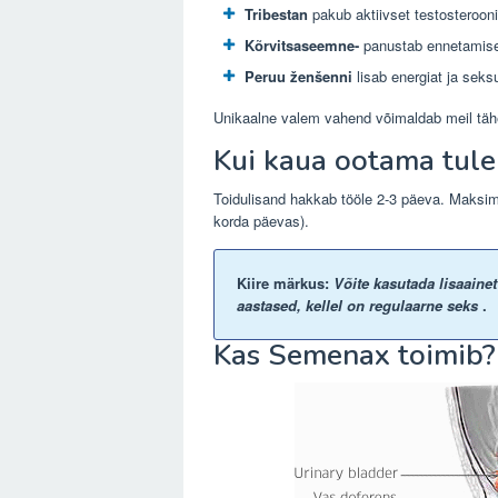
Tribestan
pakub aktiivset testosterooni 
Kõrvitsaseemne-
panustab ennetamisek
Peruu ženšenni
lisab energiat ja seks
Unikaalne valem vahend võimaldab meil tähe
Kui kaua ootama tul
Toidulisand hakkab tööle 2-3 päeva. Maksi
korda päevas).
Kiire märkus:
Võite kasutada lisaaine
aastased, kellel on regulaarne seks
.
Kas Semenax toimib?