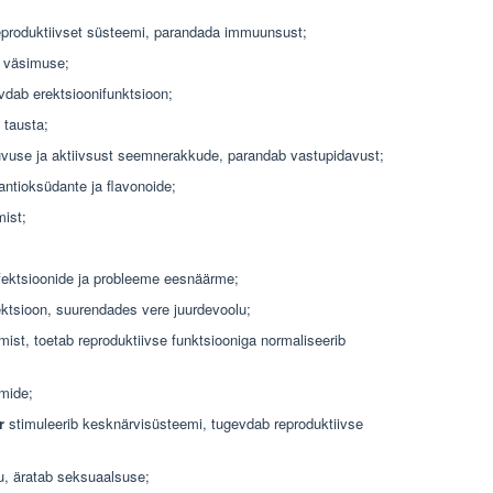
eproduktiivset süsteemi, parandada immuunsust;
b väsimuse;
vdab erektsioonifunktsioon;
 tausta;
uvuse ja aktiivsust seemnerakkude, parandab vastupidavust;
antioksüdante ja flavonoide;
mist;
infektsioonide ja probleeme eesnäärme;
ktsioon, suurendades vere juurdevoolu;
ist, toetab reproduktiivse funktsiooniga normaliseerib
mide;
r
stimuleerib kesknärvisüsteemi, tugevdab reproduktiivse
u, äratab seksuaalsuse;