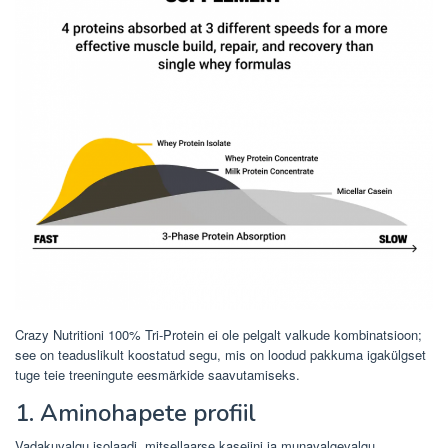
Crazy Nutritioni 100% Tri-Protein ei ole pelgalt valkude kombinatsioon;
see on teaduslikult koostatud segu, mis on loodud pakkuma igakülgset
tuge teie treeningute eesmärkide saavutamiseks.
1. Aminohapete profiil
Vadakuvalgu isolaadi, mitsellaarse kaseiini ja munavalgevalgu