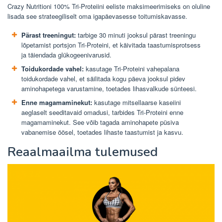
Crazy Nutritioni 100% Tri-Proteiini eeliste maksimeerimiseks on oluline
lisada see strateegiliselt oma igapäevasesse toitumiskavasse.
Pärast treeningut:
tarbige 30 minuti jooksul pärast treeningu
lõpetamist portsjon Tri-Proteini, et käivitada taastumisprotsess
ja täiendada glükogeenivarusid.
Toidukordade vahel:
kasutage Tri-Proteini vahepalana
toidukordade vahel, et säilitada kogu päeva jooksul pidev
aminohapetega varustamine, toetades lihasvalkude sünteesi.
Enne magamaminekut:
kasutage mitsellaarse kaseiini
aeglaselt seeditavaid omadusi, tarbides Tri-Proteini enne
magamaminekut. See võib tagada aminohapete püsiva
vabanemise öösel, toetades lihaste taastumist ja kasvu.
Reaalmaailma tulemused