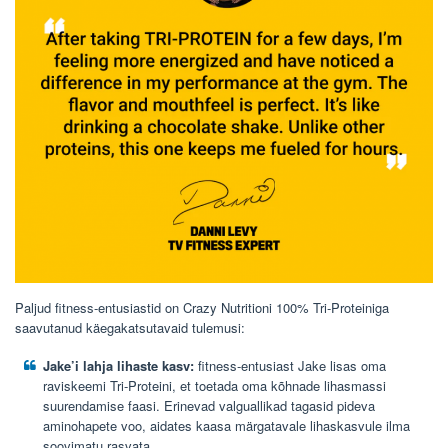
Paljud fitness-entusiastid on Crazy Nutritioni 100% Tri-Proteiniga
saavutanud käegakatsutavaid tulemusi:
Jake’i lahja lihaste kasv:
fitness-entusiast Jake lisas oma
raviskeemi Tri-Proteini, et toetada oma kõhnade lihasmassi
suurendamise faasi. Erinevad valguallikad tagasid pideva
aminohapete voo, aidates kaasa märgatavale lihaskasvule ilma
soovimatu rasvata.