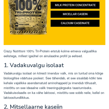
Crazy Nutritioni 100% Tri-Protein eristub kolme erineva valguallika
eelistega, millest igaühel on ainulaadne profiil ja eelised.
1. Vadakuvalgu isolaat
Vadakuvalgu isolaat on kiiresti imenduv valk, mis on tuntud oma kõrge
bioloogilise väärtuse poolest. See tähendab, et see sisaldab kõiki teie
kehale vajalikke asendamatuid aminohappeid ja imendub tõhusalt,
mistõttu on see ideaalne valik treeningujärgseks taastumiseks.
Vadakuisolaadis on ka vähe laktoosi, mistõttu see sobib neile, kellel on
laktoositundlikkus.
2. Mitsellaarne kaseiin