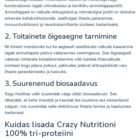
kombinatsioon tagab mitmekesise ja tervikliku aminohappeprofiili.
Aminohapped on valkude ehitusplokid ja mitmekülgne profiil on ülioluline
erinevate kehafunktsioonide, sealhulgas lihaste paranemise,
immuunfunktsiooni ja neurotransmitterite sünteesi toetamiseks.
2. Toitainete õigeaegne tarnimine
Nii kiiresti imenduvate kui ka aeglaselt seeditavate valkude kaasamine
tagab aminohapete püsiva vabanemise vereringesse. See õigeaegselt
vabanev toitainete kohaletoimetamine võib toetada lihasvalkude
sünteesi kogu päeva jooksul, pakkudes pidevat ehitusplokkide varu
lihaste parandamiseks ja kasvuks.
3. Suurenenud biosaadavus
Segu hoolikas valik suurendab valgu üldist biosaadavust. See
tähendab, et keha imendub ja kasutab ära suurema osa sissevõetud
valgust, mis suurendab selle efektiivsust lihaste tervise ja taastumise
toetamisel.
Kuidas lisada Crazy Nutritioni
100% tri-proteiini