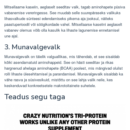
Mitsellaarne kaseiin, aeglaselt seeditav valk, tagab aminohapete püsiva
vabanemise vereringesse. See muudab selle suurepäraseks valikuks
lihasvalkude sünteesi edendamiseks pikema aja jooksul, näiteks
paastuperioodil või söögikordade vahel. Mitsellaarse kaseiini aeglaselt
vabanev olemus võib olla kasulik ka lihaste lagunemise ennetamisel
une ajal.
3. Munavalgevalk
Munavalgevalk on täielik valguallikas, mis tähendab, et see sisaldab
kõiki asendamatuid aminohappeid. See on hästi seeditav ja rikas
hargnenud ahelaga aminohapete (BCAA) poolest, mis mängivad olulist
rolli lihaste ülesehitamisel ja parandamisel. Munavalgevalk sisaldab ka
vähe rasva ja süsivesikuid, mistõttu on see lahja valik neile, kes
keskenduvad konkreetsetele makrotoitainete suhetele.
Teadus segu taga