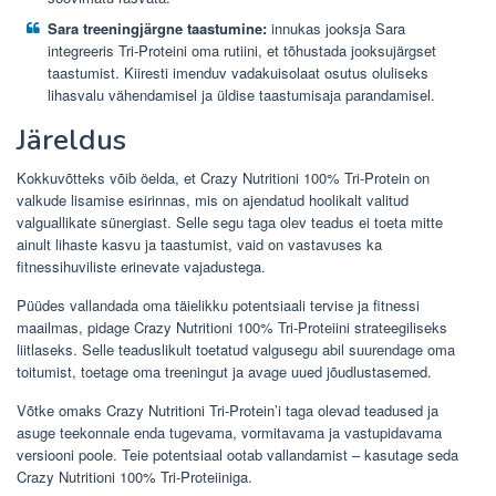
Sara treeningjärgne taastumine:
innukas jooksja Sara
integreeris Tri-Proteini oma rutiini, et tõhustada jooksujärgset
taastumist. Kiiresti imenduv vadakuisolaat osutus oluliseks
lihasvalu vähendamisel ja üldise taastumisaja parandamisel.
Järeldus
Kokkuvõtteks võib öelda, et Crazy Nutritioni 100% Tri-Protein on
valkude lisamise esirinnas, mis on ajendatud hoolikalt valitud
valguallikate sünergiast. Selle segu taga olev teadus ei toeta mitte
ainult lihaste kasvu ja taastumist, vaid on vastavuses ka
fitnessihuviliste erinevate vajadustega.
Püüdes vallandada oma täielikku potentsiaali tervise ja fitnessi
maailmas, pidage Crazy Nutritioni 100% Tri-Proteiini strateegiliseks
liitlaseks. Selle teaduslikult toetatud valgusegu abil suurendage oma
toitumist, toetage oma treeningut ja avage uued jõudlustasemed.
Võtke omaks Crazy Nutritioni Tri-Protein’i taga olevad teadused ja
asuge teekonnale enda tugevama, vormitavama ja vastupidavama
versiooni poole. Teie potentsiaal ootab vallandamist – kasutage seda
Crazy Nutritioni 100% Tri-Proteiiniga.