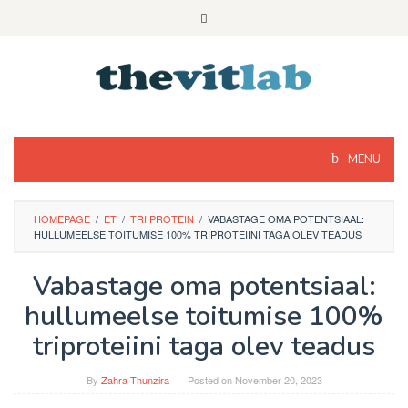
Skip
to
content
MENU
HOMEPAGE
/
ET
/
TRI PROTEIN
/
VABASTAGE OMA POTENTSIAAL:
HULLUMEELSE TOITUMISE 100% TRIPROTEIINI TAGA OLEV TEADUS
Vabastage oma potentsiaal:
hullumeelse toitumise 100%
triproteiini taga olev teadus
By
Zahra Thunzira
Posted on
November 20, 2023