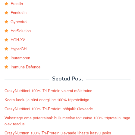
Erectin
Forskolin
Gynectrol
HerSolution
HGH-X2
HyperGH
Ibutamoren
Immune Defence
Seotud Post
CrazyNutritioni 100% Tri-Protein valemi mõistmine
Kaota kaalu ja püsi energiline 100% triproteiiniga
CrazyNutritioni 100% Tri-Protein: põhjalik ülevaade
Vabastage oma potentsiaal: hullumeelse toitumise 100% triproteiini taga
olev teadus
CrazyNutrition 100% Tri-Protein ülevaade lihaste kasvu jaoks