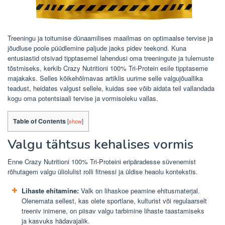
Treeningu ja toitumise dünaamilises maailmas on optimaalse tervise ja
jõudluse poole püüdlemine paljude jaoks pidev teekond. Kuna
entusiastid otsivad tipptasemel lahendusi oma treeningute ja tulemuste
tõstmiseks, kerkib Crazy Nutritioni 100% Tri-Protein esile tipptaseme
majakaks. Selles kõikehõlmavas artiklis uurime selle valgujõuallika
teadust, heidates valgust sellele, kuidas see võib aidata teil vallandada
kogu oma potentsiaali tervise ja vormisoleku vallas.
Table of Contents
[
show
]
Valgu tähtsus kehalises vormis
Enne Crazy Nutritioni 100% Tri-Proteini eripäradesse süvenemist
rõhutagem valgu üliolulist rolli fitnessi ja üldise heaolu kontekstis.
Lihaste ehitamine:
Valk on lihaskoe peamine ehitusmaterjal.
Olenemata sellest, kas olete sportlane, kulturist või regulaarselt
treeniv inimene, on piisav valgu tarbimine lihaste taastamiseks
ja kasvuks hädavajalik.