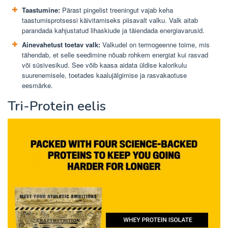
Taastumine:
Pärast pingelist treeningut vajab keha
taastumisprotsessi käivitamiseks piisavalt valku. Valk aitab
parandada kahjustatud lihaskiude ja täiendada energiavarusid.
Ainevahetust toetav valk:
Valkudel on termogeenne toime, mis
tähendab, et selle seedimine nõuab rohkem energiat kui rasvad
või süsivesikud. See võib kaasa aidata üldise kalorikulu
suurenemisele, toetades kaalujälgimise ja rasvakaotuse
eesmärke.
Tri-Protein eelis