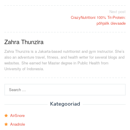
Post
Next post
CrazyNutritioni 100% Tri-Protein:
navigation
põhjalik ülevaade
Zahra Thunzira
Zahra Thunzira is a Jakarta-based nutritionist and gym instructor. She’s
also an adventure travel, fitness, and health writer for several blogs and
websites. She earned her Master degree in Public Health from
University of Indonesia.
Search
for:
Kategooriad
AirSnore
Anadrole