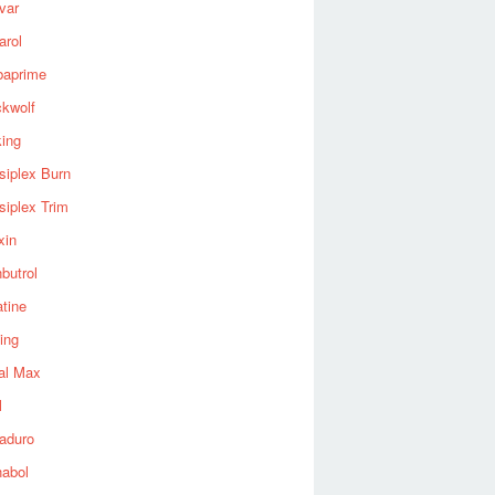
var
arol
baprime
ckwolf
king
siplex Burn
siplex Trim
xin
butrol
tine
ing
al Max
l
aduro
nabol