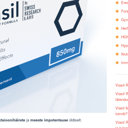
Erec
Fors
Gyn
Her
HGH
Hyp
Ibu
Imm
Viasil 
Viasil 
täiendu
Viasil 
toimib?
ktsioonihäirete
ja
meeste impotentsuse
üldiselt.
Viasil 
ja tule