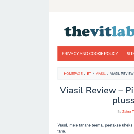
Skip
to
content
PRIVACY AND COOKIE POLICY
SIT
HOMEPAGE
/
ET
/
VIASIL
/
VIASIL REVIEW
Viasil Review – Pi
pluss
By
Zahra T
Viasil, meie tänane teema, peetakse üheks p
täna.