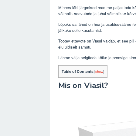
Minnes läbi järgmised read me paljastada kõ
võimalik saavutada ja juhul võimalikke kõrva
Lõpuks sa lähed on hea ja usaldusväärne reis
jätkake selle kasutamist.
Tootev ettevõte on Viasil väidab, et see pill
elu üldiselt samuti.
Lähme välja selgitada kõike ja proovige kinni
Table of Contents
[
show
]
Mis on Viasil?