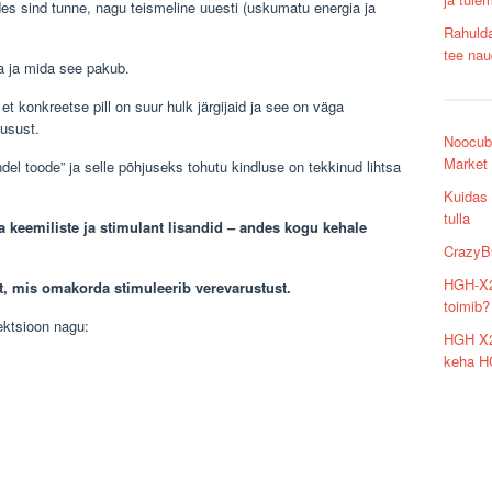
es sind tunne, nagu teismeline uuesti (uskumatu energia ja
Rahulda
tee nau
a ja mida see pakub.
et konkreetse pill on suur hulk järgijaid ja see on väga
usust.
Noocube
Market
ndel toode” ja selle põhjuseks tohutu kindluse on tekkinud lihtsa
Kuidas 
tulla
a keemiliste ja stimulant lisandid – andes kogu kehale
CrazyBu
HGH-X2 
, mis omakorda stimuleerib verevarustust.
toimib?
ektsioon nagu:
HGH X2 
keha H