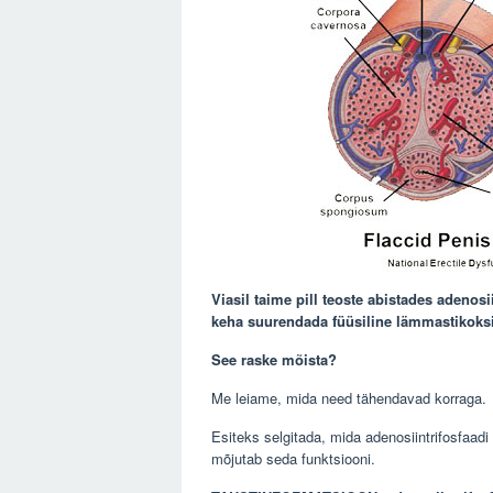
Viasil taime pill teoste abistades adenosi
keha suurendada füüsiline lämmastikoksi
See raske mõista?
Me leiame, mida need tähendavad korraga.
Esiteks selgitada, mida adenosiintrifosfaadi
mõjutab seda funktsiooni.