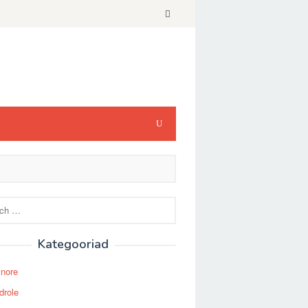
Kategooriad
Snore
drole