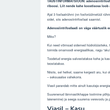
TAUSTINFORMATSIOON: adenosiintrifosfaa
riboosi. Liit nende kahe koostisosa loob 
Ajal 3 fosfaatrühmi (nn fosforüülmetüül rühm
sidet, siis adenosiintrifosfaat saamist.
Adenosiintrifosfaadi on väga väärtuslik e
Miks?
Kui need võimsad sidemed hüdrolüüsiteks, to
toimida omamoodi energiaallikas, nagu “aku”
Toodetud energia salvestatakse keha ja kasut
teostatakse.
Niisiis, sel hetkel, saame kergesti aru, kui 
– seksuaalse vahekorra.
Viasil parandab mitte ainult kasutaja energi
Suurenenud lämmastikhappe tootmine põhjus
laienemine) ja seega suurema verevoolu ja 
Viasil – Kasu