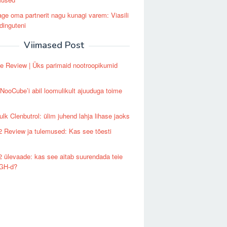
ge oma partnerit nagu kunagi varem: Viasili
dinguteni
Viimased Post
 Review | Üks parimaid nootroopikumid
NooCube’i abil loomulikult ajuuduga toime
lk Clenbutrol: ülim juhend lahja lihase jaoks
Review ja tulemused: Kas see tõesti
ülevaade: kas see aitab suurendada teie
GH-d?