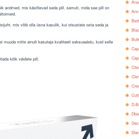
Ana
ik andmed, mis käsitlevad seda pill, samuti, mida see pill on
Anv
ltoimeid.
Ber
ijuht, mis võib olla üsna kasulik, kui otsustate osta seda ja
Bla
Bul
 ei muuda mitte ainult kasutaja kvaliteeti seksuaalelu, kuid selle
Cap
Cap
tada kõik väidete pill.
Cile
Clen
Crea
Cutt
D-B
Dba
Dec
Dia