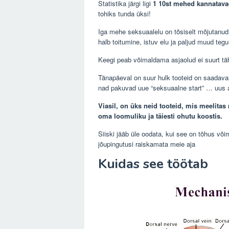
Statistika järgi ligi
1 10st mehed kannatava
tohiks tunda üksi!
Iga mehe seksuaalelu on tõsiselt mõjutanud
halb toitumine, istuv elu ja paljud muud tegu
Keegi peab võimaldama asjaolud ei suurt täht
Tänapäeval on suur hulk tooteid on saadaval
nad pakuvad uue “seksuaalne start” … uus 
Viasil, on üks neid tooteid, mis meelitas
oma loomuliku ja täiesti ohutu koostis.
Siiski jääb üle oodata, kui see on tõhus või
jõupingutusi raiskamata meie aja
Kuidas see töötab