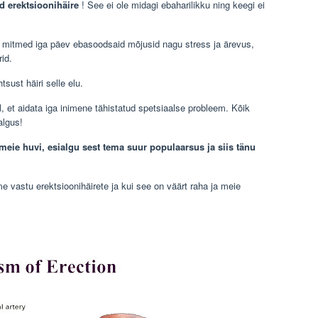
d erektsioonihäire
! See ei ole midagi ebaharilikku ning keegi ei
 mitmed iga päev ebasoodsaid mõjusid nagu stress ja ärevus,
rid.
sust häiri selle elu.
, et aidata iga inimene tähistatud spetsiaalse probleem. Kõik
algus!
 meie huvi, esialgu sest tema suur populaarsus ja siis tänu
me vastu erektsioonihäirete ja kui see on väärt raha ja meie