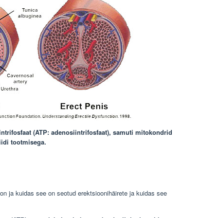
intrifosfaat (ATP: adenosiintrifosfaat), samuti mitokondrid
idi tootmisega.
 on ja kuidas see on seotud erektsioonihäirete ja kuidas see