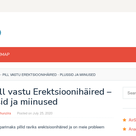
EMAP
 - PILL VASTU EREKTSIOONIHÄIRED - PLUSSID JA MIINUSED
ll vastu Erektsioonihäired –
Search
for:
id ja miinused
hunzira
Posted on
July 25, 2020
Air
arimaks pillid raviks erektsioonihäired ja on meie probleem
Ana