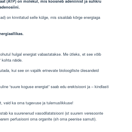
t (ATP) on molekul, mis koosneb adeniinist ja suhkru
adenosiini.
ad) on kinnitatud selle külge, mis sisaldab kõrge energiaga
nergiaallikas.
hutul hulgal energiat vabastatakse. Me ütleks, et see võib
 kohta näide.
ada, kui see on vajalik erinevate bioloogiliste ülesandeid
oluline “suure koguse energiat” saab edu erektsiooni ja – kindlasti
at, vaid ka oma tugevuse ja tulemuslikkuse!
tab ka suurenenud vasodilatatsiooni (st suurem veresoonte
parem perfusiooni oma organite (sh oma peenise samuti).