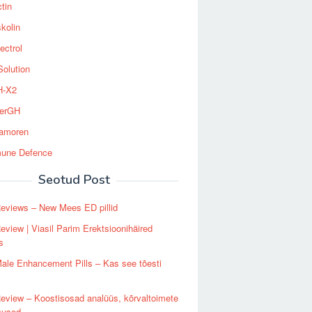
tin
kolin
ectrol
Solution
-X2
erGH
tamoren
une Defence
Seotud Post
Reviews – New Mees ED pillid
Review | Viasil Parim Erektsioonihäired
s
Male Enhancement Pills – Kas see tõesti
Review – Koostisosad analüüs, kõrvaltoimete
mused