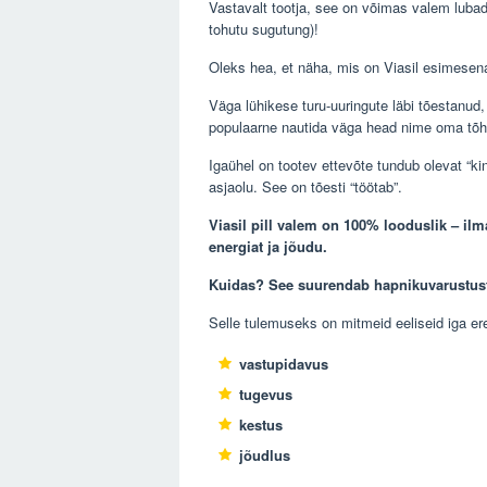
Vastavalt tootja, see on võimas valem lubad
tohutu sugutung)!
Oleks hea, et näha, mis on Viasil esimesen
Väga lühikese turu-uuringute läbi tõestanud, 
populaarne nautida väga head nime oma tõh
Igaühel on tootev ettevõte tundub olevat “ki
asjaolu. See on tõesti “töötab”.
Viasil pill valem on 100% looduslik – ilm
energiat ja jõudu.
Kuidas? See suurendab hapnikuvarustust
Selle tulemuseks on mitmeid eeliseid iga er
vastupidavus
tugevus
kestus
jõudlus