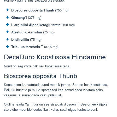
Kolme kapsli annus DecaDuro sätestab:
Dioscorea opposita Thunb
(750 mg)
Ginseng’i
(375 mg)
L-arginiini Alpha-ketoglutarate
(150 mg)
Atsetüül-L-karnitiin
(75 mg)
L-tsitrulliin
(75 mg)
Tribulus terrestris
T (37,5 mg)
DecaDuro Koostisosa Hindamine
Nüüd on aeg võtta pilk neli koostisosa teha.
Bioscorea opposita Thunb
Koostisosa kasvatatud juured metsik jamss. See on hea koostisosa.
Palju kulturistid ja muud sportlased kasutavad seda viivitamiseks
väsimus ja suurendada vastupidavust.
Oluline teada Yam juur on see sisaldab diosgenin. See on eelkäijaks
steroidhormoonide looduslikult keha, sealhulgas testosterooni.