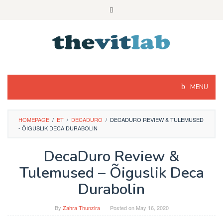
Skip
to
content
MENU
HOMEPAGE
/
ET
/
DECADURO
/
DECADURO REVIEW & TULEMUSED
- ÕIGUSLIK DECA DURABOLIN
DecaDuro Review &
Tulemused – Õiguslik Deca
Durabolin
By
Zahra Thunzira
Posted on
May 16, 2020