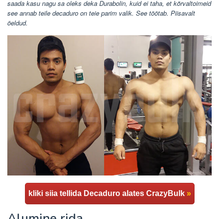
saada kasu nagu sa oleks deka Durabolin, kuid ei taha, et kõrvaltoimeid
see annab teile decaduro on teie parim valik. See töötab. Piisavalt
öeldud.
kliki siia tellida Decaduro alates CrazyBulk
»
Alumine rida