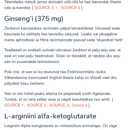
Täiendades metsik jamss ekstrakti võib olla ka hea leevendab lihaste
valu ja krambid. [
SOURCE
E 1
,
SOURCE 2
]
Ginseng’i (375 mg)
Ženšenni kasutatakse ravimtaim paljud tervisehäired. Inimesed seda
kasutada ka säilitada hea tervisliku seisundi. Lisaks sai pikaajaline
maine aphrodisiac ja Hiina ravimtaimede peavad seda “eluandvat herb”.
Teadlased on endiselt uurivad võimalusi ženšenn ei palju asju see, et
seal on veel palju teadmatust. Siiski on tõendeid, et näidata üks asju
see on suurendada testosterooni.
Pole ime, et see on ka osutunud hea Erektsioonihäire raviks.
Vähendamine koormusest tingitud lihaste kahju on lihtsalt veel üks
paljudest kasu ženšenn.
See on siin kohal peaks aitama ka preparaadi sooth liigesevalu.
Tundub, et on raha selles osas ja sageli kasutatakse ravi artriit. [
SOURCE 1
,
SOURCE 2
,
SOURCE 3
,
Source 4
]
L-arginiini alfa-ketoglutarate
L-arginiini Alpha ketoglutarate on mitteolulisse aminohape. On väga