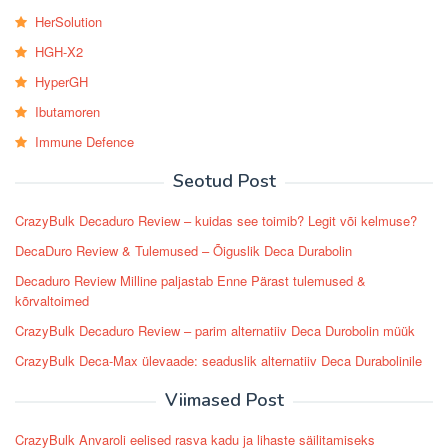
HerSolution
HGH-X2
HyperGH
Ibutamoren
Immune Defence
Seotud Post
CrazyBulk Decaduro Review – kuidas see toimib? Legit või kelmuse?
DecaDuro Review & Tulemused – Õiguslik Deca Durabolin
Decaduro Review Milline paljastab Enne Pärast tulemused &
kõrvaltoimed
CrazyBulk Decaduro Review – parim alternatiiv Deca Durobolin müük
CrazyBulk Deca-Max ülevaade: seaduslik alternatiiv Deca Durabolinile
Viimased Post
CrazyBulk Anvaroli eelised rasva kadu ja lihaste säilitamiseks