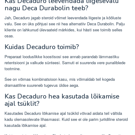
Kas Decaduro leevendada liigesevalu
nagu Deca Durabolin teeb?
Jah, Decaduro jagab steroid võimet leevendada liigeste ja kõõluste
valu. See on üks põhjusi see nii hea alternatiiv Deca Durabolin. Palju
kliente on lahkunud ülevaateid märkides, kui hästi see toimib selles
osas.
Kuidas Decaduro toimib?
Preparaat looduslikke koostisosi see annab parandab lämmastiku
retentsiooni ja valkude sünteesi. Samuti ei suurenda vere punaliblede
tootmine.
See on võimas kombinatsioon kasu, mis võimaldab teil kogeda
dramaatiline suureneb tugevus üldse aega.
Kas Decaduro hea kasutada lõikamise
ajal tsüklit?
Kasutades Decaduro lõikamise ajal tsüklid võivad aidata teil vältida
kadu olemasolevate lihasmassi. Kuid see ei ole parim juriidiline steroid
kasutada lõikamise ajal.