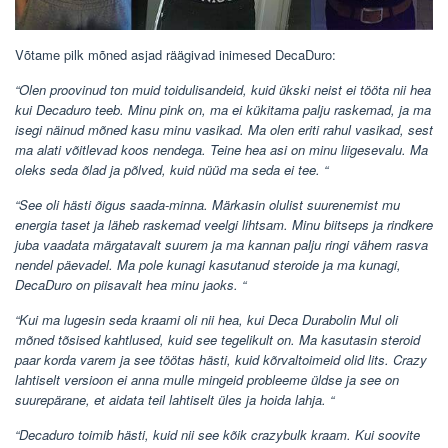
Võtame pilk mõned asjad räägivad inimesed DecaDuro:
“Olen proovinud ton muid toidulisandeid, kuid ükski neist ei tööta nii hea
kui Decaduro teeb. Minu pink on, ma ei kükitama palju raskemad, ja ma
isegi näinud mõned kasu minu vasikad. Ma olen eriti rahul vasikad, sest
ma alati võitlevad koos nendega. Teine hea asi on minu liigesevalu. Ma
oleks seda õlad ja põlved, kuid nüüd ma seda ei tee. “
“See oli hästi õigus saada-minna. Märkasin olulist suurenemist mu
energia taset ja läheb raskemad veelgi lihtsam. Minu biitseps ja rindkere
juba vaadata märgatavalt suurem ja ma kannan palju ringi vähem rasva
nendel päevadel. Ma pole kunagi kasutanud steroide ja ma kunagi,
DecaDuro on piisavalt hea minu jaoks. “
“Kui ma lugesin seda kraami oli nii hea, kui Deca Durabolin Mul oli
mõned tõsised kahtlused, kuid see tegelikult on. Ma kasutasin steroid
paar korda varem ja see töötas hästi, kuid kõrvaltoimeid olid lits. Crazy
lahtiselt versioon ei anna mulle mingeid probleeme üldse ja see on
suurepärane, et aidata teil lahtiselt üles ja hoida lahja. “
“Decaduro toimib hästi, kuid nii see kõik crazybulk kraam. Kui soovite