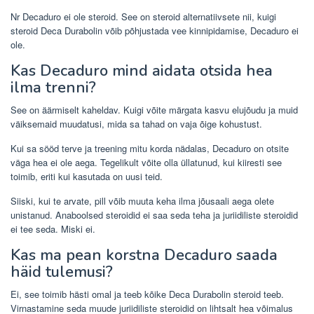
Nr Decaduro ei ole steroid. See on steroid alternatiivsete nii, kuigi
steroid Deca Durabolin võib põhjustada vee kinnipidamise, Decaduro ei
ole.
Kas Decaduro mind aidata otsida hea
ilma trenni?
See on äärmiselt kaheldav. Kuigi võite märgata kasvu elujõudu ja muid
väiksemaid muudatusi, mida sa tahad on vaja õige kohustust.
Kui sa sööd terve ja treening mitu korda nädalas, Decaduro on otsite
väga hea ei ole aega. Tegelikult võite olla üllatunud, kui kiiresti see
toimib, eriti kui kasutada on uusi teid.
Siiski, kui te arvate, pill võib muuta keha ilma jõusaali aega olete
unistanud. Anaboolsed steroidid ei saa seda teha ja juriidiliste steroidid
ei tee seda. Miski ei.
Kas ma pean korstna Decaduro saada
häid tulemusi?
Ei, see toimib hästi omal ja teeb kõike Deca Durabolin steroid teeb.
Virnastamine seda muude juriidiliste steroidid on lihtsalt hea võimalus