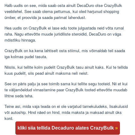
Halb uudis on see, mida saab osta ainult DecaDuro otse CrazyBulk
veebilehel. See saab olema pettumus, kui oled harjunud shopping
ümber, et proovida ja saada parimat lahendust.
Hea uudis on CrazyBulk ei lase edu toote julgustada neid võta rumal
raha. Nagu ettevõtte muude juriidiliste steroidid, DecaDuro on väga
mõistliku hinnaga.
CrazyBulk on ka kena lahtiselt osta stiimul, mis võimaldab teil saada
iga kolmas pudel tasuta.
Niisiis, kui tellite kolm pudelit CrazyBulk tasu ainult kaks. Kui te tellida
kuus pudelit, siis pead ainult maksma neli neist.
See on päris palju ja see toimib sama kui tellite segu tooteid. Nii et kui
te väljamõeldud virnastamine paar CrazyBulk tooted ettevõtte muudab
lihtne seda teha.
Teine asi, mida vaja teada on ei ole varjatud tarnekuludeks, lisakulusid
või autoship. Hind näed on hind, mida maksta ja maksad ainult üks
kord.
kliki siia tellida Decaduro alates CrazyBulk
»