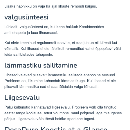
Lisaks hapnikku on vaja ka ajal lihaste remondi käigus.
valgusünteesi
Lühidalt, valgusünteesi on, kui keha hakkab Kombineerides
aminohapete ja luua lihasmassi.
Kui olete treeninud regulaarselt soovite, et see juhtub nii kiiresti kui
võimalik. Kui lihased ei ole täielikult remonditud vahel õppepäevi võid
leida sa libistades tahapoole.
lämmastiku säilitamine
Lihased vajavad piisavalt lämmastiku säilitada anaboolne seisund.
Probleem on, liikumine kahandab lämmastikuga. Kui lihased ei ole
piisavalt lämmastiku nad ei saa töödelda valgu tõhusalt.
Liigesevalu
Palju kulturistid kannatavad liigesevalu. Probleem võib olla tingitud
aastat range koolituse, artriit või mõnel muul põhjusel. aga mis iganes
põhjus, liigesevalu võib tõesti hoidke sportlane tagasi.
DecaDuro Koostis at a Glance