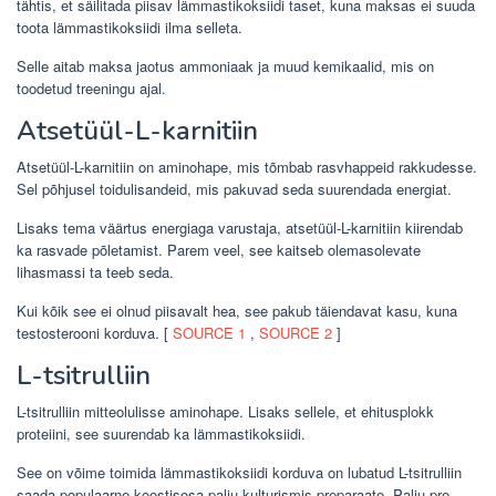
tähtis, et säilitada piisav lämmastikoksiidi taset, kuna maksas ei suuda
toota lämmastikoksiidi ilma selleta.
Selle aitab maksa jaotus ammoniaak ja muud kemikaalid, mis on
toodetud treeningu ajal.
Atsetüül-L-karnitiin
Atsetüül-L-karnitiin on aminohape, mis tõmbab rasvhappeid rakkudesse.
Sel põhjusel toidulisandeid, mis pakuvad seda suurendada energiat.
Lisaks tema väärtus energiaga varustaja, atsetüül-L-karnitiin kiirendab
ka rasvade põletamist. Parem veel, see kaitseb olemasolevate
lihasmassi ta teeb seda.
Kui kõik see ei olnud piisavalt hea, see pakub täiendavat kasu, kuna
testosterooni korduva. [
SOURCE 1
,
SOURCE 2
]
L-tsitrulliin
L-tsitrulliin mitteolulisse aminohape. Lisaks sellele, et ehitusplokk
proteiini, see suurendab ka lämmastikoksiidi.
See on võime toimida lämmastikoksiidi korduva on lubatud L-tsitrulliin
saada populaarne koostisosa palju kulturismis preparaate. Palju pre-