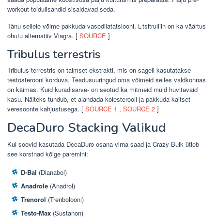
workout toidulisandid sisaldavad seda.
Tänu sellele võime pakkuda vasodilatatsiooni, L-tsitrulliin on ka väärtus
ohutu alternatiiv Viagra. [
SOURCE
]
Tribulus terrestris
Tribulus terrestris on taimset ekstrakti, mis on sageli kasutatakse
testosterooni korduva. Teadusuuringud oma võimeid selles valdkonnas
on käimas. Kuid kuradisarve- on seotud ka mitmeid muid huvitavaid
kasu. Näiteks tundub, et alandada kolesterooli ja pakkuda kaitset
veresoonte kahjustusega. [
SOURCE 1
,
SOURCE 2
]
DecaDuro Stacking Valikud
Kui soovid kasutada DecaDuro osana virna saad ja Crazy Bulk ütleb
see korstnad kõige paremini:
D-Bal
(Dianabol)
Anadrole
(Anadrol)
Trenorol
(Trenbolooni)
Testo-Max
(Sustanon)