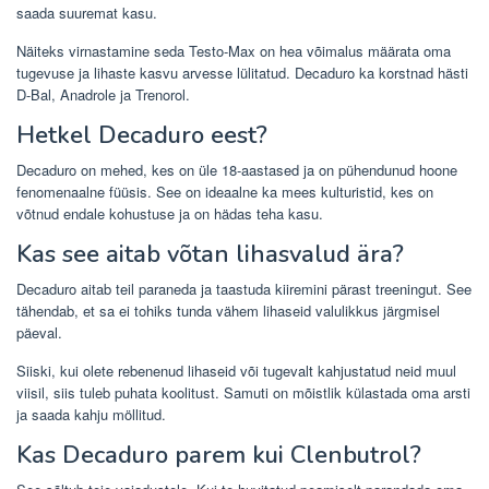
saada suuremat kasu.
Näiteks virnastamine seda Testo-Max on hea võimalus määrata oma
tugevuse ja lihaste kasvu arvesse lülitatud. Decaduro ka korstnad hästi
D-Bal, Anadrole ja Trenorol.
Hetkel Decaduro eest?
Decaduro on mehed, kes on üle 18-aastased ja on pühendunud hoone
fenomenaalne füüsis. See on ideaalne ka mees kulturistid, kes on
võtnud endale kohustuse ja on hädas teha kasu.
Kas see aitab võtan lihasvalud ära?
Decaduro aitab teil paraneda ja taastuda kiiremini pärast treeningut. See
tähendab, et sa ei tohiks tunda vähem lihaseid valulikkus järgmisel
päeval.
Siiski, kui olete rebenenud lihaseid või tugevalt kahjustatud neid muul
viisil, siis tuleb puhata koolitust. Samuti on mõistlik külastada oma arsti
ja saada kahju möllitud.
Kas Decaduro parem kui Clenbutrol?