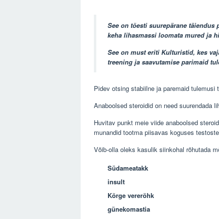
See on tõesti suurepärane täiendus p
keha lihasmassi loomata mured ja h
See on must eriti Kulturistid, kes v
treening ja saavutamise parimaid tu
Pidev otsing stabiilne ja paremaid tulemusi 
Anaboolsed steroidid on need suurendada li
Huvitav punkt meie viide anaboolsed steroidi
munandid tootma piisavas koguses testoste
Võib-olla oleks kasulik siinkohal rõhutada 
Südameatakk
insult
Kõrge vererõhk
günekomastia