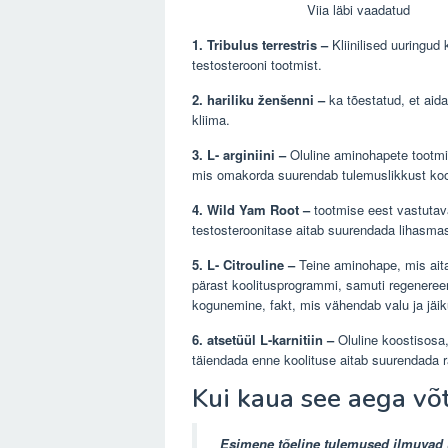
1. Tribulus terrestris
–
Kliinilised uuringud
testosterooni tootmist.
2. hariliku ženšenni
–
ka tõestatud, et aida
kliima.
3. L- arginiini
–
Oluline aminohapete tootmi
mis omakorda suurendab tulemuslikkust koo
4. Wild Yam Root
–
tootmise eest vastutava
testosteroonitase aitab suurendada lihasmas
5. L- Citrouline
–
Teine aminohape, mis ait
pärast koolitusprogrammi, samuti regeneree
kogunemine, fakt, mis vähendab valu ja jäi
6. atsetüül L-karnitiin
–
Oluline koostisosa,
täiendada enne koolituse aitab suurendada r
Kui kaua see aega võ
Esimene tõeline tulemused ilmuvad 