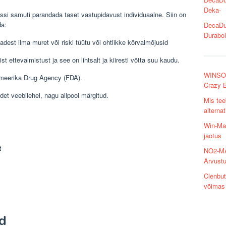
Deka-
assi samuti parandada taset vastupidavust individuaalne. Siin on
da:
DecaDu
Durabol
dest ilma muret või riski tüütu või ohtlikke kõrvalmõjusid
ist ettevalmistust ja see on lihtsalt ja kiiresti võtta suu kaudu.
WINSOL 
Ameerika Drug Agency (FDA).
Crazy B
det veebilehel, nagu allpool märgitud.
Mis tee
alterna
Win-Max
jaotus
t
NO2-MA
Arvustu
Clenbut
võimas 
d