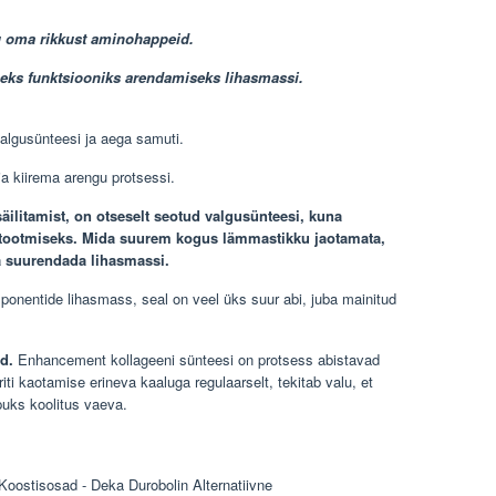
u oma rikkust aminohappeid.
seks funktsiooniks arendamiseks lihasmassi.
valgusünteesi ja aega samuti.
a kiirema arengu protsessi.
ilitamist, on otseselt seotud valgusünteesi, kuna
tootmiseks. Mida suurem kogus lämmastikku jaotamata,
 suurendada lihasmassi.
onentide lihasmass, seal on veel üks suur abi, juba mainitud
id.
Enhancement kollageeni sünteesi on protsess abistavad
riti kaotamise erineva kaaluga regulaarselt, tekitab valu, et
õpuks koolitus vaeva.