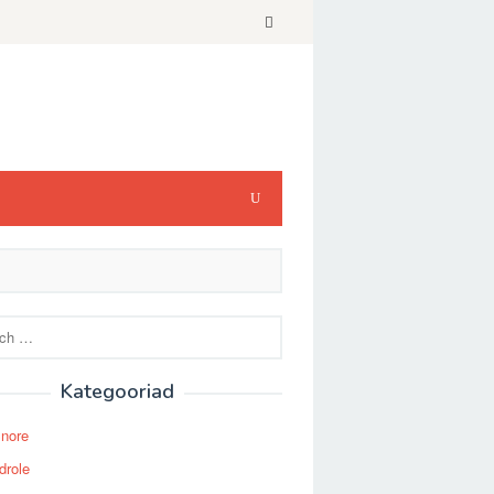
Kategooriad
Snore
drole