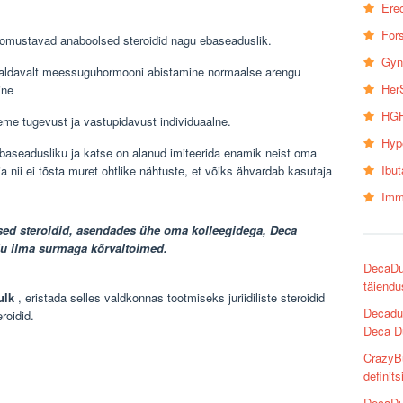
Erec
Fors
oomustavad anaboolsed steroidid nagu ebaseaduslik.
Gyn
valdavalt meessuguhormooni abistamine normaalse arengu
Her
jne
HGH
eme tugevust ja vastupidavust individuaalne.
Hyp
baseadusliku ja katse on alanud imiteerida enamik neist oma
Ibu
a nii ei tõsta muret ohtlike nähtuste, et võiks ähvardab kasutaja
Imm
lised steroidid, asendades ühe oma kolleegidega,
Deca
ju ilma surmaga kõrvaltoimed.
DecaDur
täiendu
ulk
, eristada selles valdkonnas tootmiseks juriidiliste steroidid
Decadur
roidid.
Deca D
CrazyBu
definits
DecaDur