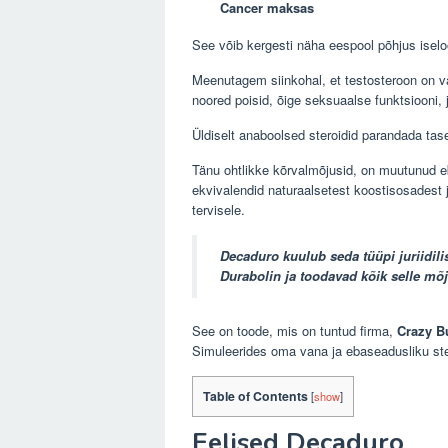
Cancer maksas
See võib kergesti näha eespool põhjus isel
Meenutagem siinkohal, et testosteroon on 
noored poisid, õige seksuaalse funktsiooni, 
Üldiselt anaboolsed steroidid parandada tas
Tänu ohtlikke kõrvalmõjusid, on muutunud e
ekvivalendid naturaalsetest koostisosadest j
tervisele.
Decaduro
kuulub seda tüüpi juriidi
Durabolin
ja toodavad kõik selle mõ
See on toode, mis on tuntud firma,
Crazy B
Simuleerides oma vana ja ebaseadusliku ste
Table of Contents
[
show
]
Eelised Decaduro