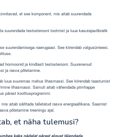
 kinnitavad, et see komponent, mis aitab suurendada
ta suurendada testosterooni tootmist ja luua kasutajasõbralik
se suurendamisega naerugaasi. See kiirendab valgusünteesi,
lituse.
d hormoonid ja kindlasti testosterooni. Suurenenud
si ja rasva põletamine.
ab luua suuremas mahus lihasmassi. See kiirendab taastumist
rimine lihasmassi. Samuti aitab vähendada piimhappe
kus pärast koolitusprogrammi.
 mis aitab säilitada talletatud rasva energiaallikana. Saamist
asva põletamine treeningu ajal.
tab, et näha tulemusi?
umbes kaks nädalat pärast algust täiendada.