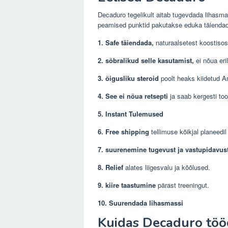
Decaduro
tegelikult aitab tugevdada lihasm
peamised punktid pakutakse eduka täienda
1. Safe täiendada,
naturaalsetest koostisosa
2. sõbralikud selle kasutamist,
ei nõua eril
3.
õigusliku steroid
poolt heaks kiidetud 
4. See ei nõua retsepti
ja saab kergesti too
5. Instant Tulemused
6. Free shipping
tellimuse kõikjal planeedil
7. suurenemine tugevust ja vastupidavus
8. Relief
alates liigesvalu ja kõõlused.
9. kiire taastumine
pärast treeningut.
10. Suurendada lihasmassi
Kuidas Decaduro töö