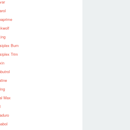
var
arol
baprime
ckwolf
king
siplex Burn
siplex Trim
xin
butrol
tine
ing
al Max
l
aduro
nabol