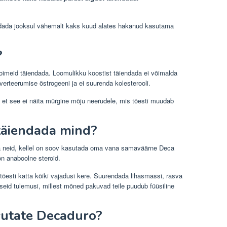
eldada jooksul vähemalt kaks kuud alates hakanud kasutama
?
imeid täiendada. Loomulikku koostist täiendada ei võimalda
erteerumise östrogeeni ja ei suurenda kolesterooli.
 et see ei näita mürgine mõju neerudele, mis tõesti muudab
täiendada mind?
a neid, kellel on soov kasutada oma vana samaväärne Deca
n anaboolne steroid.
 tõesti katta kõiki vajadusi kere. Suurendada lihasmassi, rasva
vseid tulemusi, millest mõned pakuvad teile puudub füüsiline
sutate Decaduro?