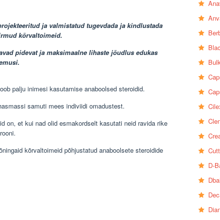
Ana
Anv
rojekteeritud ja valmistatud tugevdada ja kindlustada
Ber
irmud kõrvaltoimeid.
Bla
ajavad pidevat ja maksimaalne lihaste jõudlus edukas
lemusi.
Bul
Cap
toob palju inimesi kasutamise anaboolsed steroidid.
Cap
hasmassi samuti mees indiviidi omadustest.
Cile
Clen
d on, et kui nad olid esmakordselt kasutati neid ravida rike
rooni.
Crea
mõningaid kõrvaltoimeid põhjustatud anaboolsete steroidide
Cutt
D-B
Dba
Dec
Dia