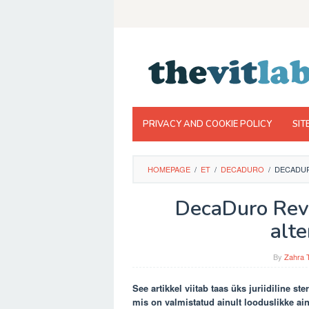
Skip
to
content
PRIVACY AND COOKIE POLICY
SIT
HOMEPAGE
/
ET
/
DECADURO
/
DECADUR
DecaDuro Revi
alte
By
Zahra 
See artikkel viitab taas üks juriidiline ste
mis on valmistatud ainult looduslikke ain