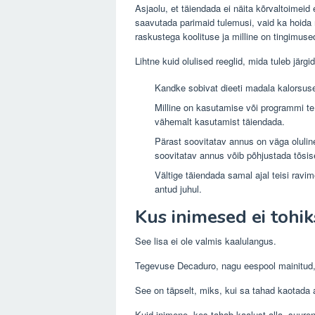
Asjaolu, et täiendada ei näita kõrvaltoimeid 
saavutada parimaid tulemusi, vaid ka hoida m
raskustega koolituse ja milline on tingimuse
Lihtne kuid olulised reeglid, mida tuleb järgi
Kandke sobivat dieeti madala kalorsus
Milline on kasutamise või programmi te
vähemalt kasutamist täiendada.
Pärast soovitatav annus on väga oluline
soovitatav annus võib põhjustada tõsise
Vältige täiendada samal ajal teisi ravi
antud juhul.
Kus inimesed ei tohi
See lisa ei ole valmis kaalulangus.
Tegevuse
Decaduro,
nagu eespool mainitud
See on täpselt, miks, kui sa tahad kaotada a
Kuid inimene, kes tahab kaalust alla, suure