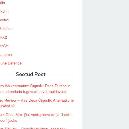
tin
kolin
ectrol
Solution
-X2
erGH
tamoren
une Defence
Seotud Post
o läbivaatamine: Õiguslik Deca Durabolin
s suurendada tugevust ja vastupidavust
o Review – Kas Deca Õiguslik Alternatiivne
urabolin?
lk Deca-Max jõu, vastupidavuse ja lihaste
iooni jaoks
o Review – Õiguslik ja ohutu alternatiiv