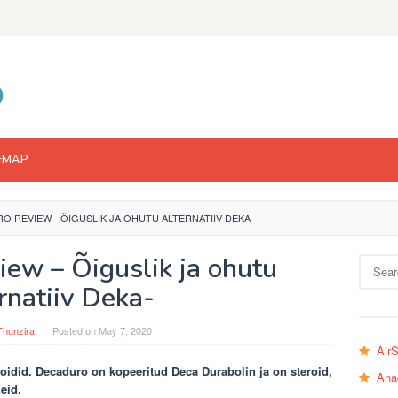
EMAP
O REVIEW - ÕIGUSLIK JA OHUTU ALTERNATIIV DEKA-
ew – Õiguslik ja ohutu
Search
for:
rnatiiv Deka-
Thunzira
Posted on
May 7, 2020
Air
roidid.
Decaduro
on kopeeritud
Deca Durabolin
ja on steroid,
Ana
eid.