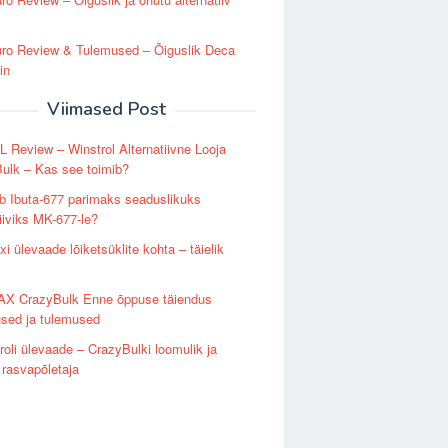
ro Review & Tulemused – Õiguslik Deca
in
Viimased Post
Review – Winstrol Alternatiivne Looja
ulk – Kas see toimib?
b Ibuta-677 parimaks seaduslikuks
tiiviks MK-677-le?
i ülevaade lõiketsüklite kohta – täielik
X CrazyBulk Enne õppuse täiendus
sed ja tulemused
roli ülevaade – CrazyBulki loomulik ja
rasvapõletaja