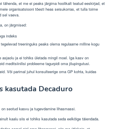
ei tähenda, et me ei peaks järgima hoolikalt teatud eeskirjad, et
eie organisatsiooni tõesti heas seisukorras, et tulla toime
d sel vaeva.
da, on järgmised:
ega indeks
 tegelevad treeninguks peaks olema regulaarne milline kogu
 asjaolu ja ei tohiks ületada mingil moel. Iga kasv on
id meditsiinilisi probleeme tagurpidi oma jõupingutusi.
meid. Või parimal juhul konsulteerige oma GP kohta, kuidas
ks kasutada Decaduro
, on seotud kasvu ja tugevdamine lihasmassi.
inult kaalu siis ei tohiks kasutada seda eelkõige täiendada.
ndades samal ajal oma lihasmassi, siis ma ütleksin, et