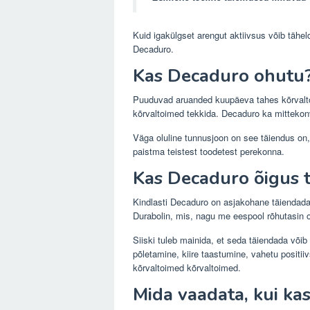
Kuid igakülgset arengut aktiivsus võib täh
Decaduro.
Kas Decaduro ohutu
Puuduvad aruanded kuupäeva tahes kõrvalto
kõrvaltoimed tekkida. Decaduro ka mittekonv
Väga oluline tunnusjoon on see täiendus on,
paistma teistest toodetest perekonna.
Kas Decaduro õigus 
Kindlasti Decaduro on asjakohane täiendad
Durabolin, mis, nagu me eespool rõhutasin o
Siiski tuleb mainida, et seda täiendada võib
põletamine, kiire taastumine, vahetu positii
kõrvaltoimed kõrvaltoimed.
Mida vaadata, kui ka