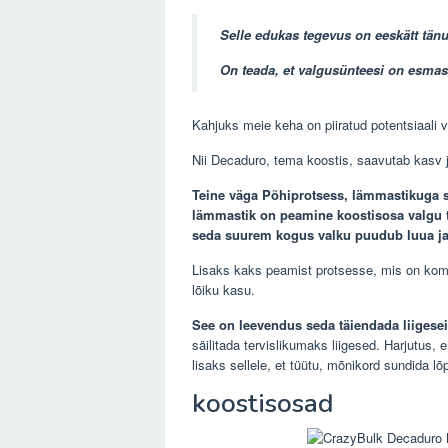
Selle edukas tegevus on eeskätt tän
On teada, et valgusünteesi on esma
Kahjuks meie keha on piiratud potentsiaali 
Nii Decaduro, tema koostis, saavutab kasv j
Teine väga Põhiprotsess, lämmastikuga sä
lämmastik on peamine koostisosa valgu 
seda suurem kogus valku puudub luua ja
Lisaks kaks peamist protsesse, mis on komp
lõiku kasu.
See on leevendus seda täiendada liigese
säilitada tervislikumaks liigesed. Harjutus, e
lisaks sellele, et tüütu, mõnikord sundida l
koostisosad