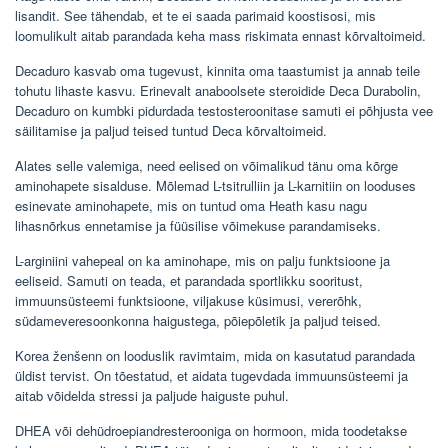
lisandit. See tähendab, et te ei saada parimaid koostisosi, mis
loomulikult aitab parandada keha mass riskimata ennast kõrvaltoimeid.
Decaduro kasvab oma tugevust, kinnita oma taastumist ja annab teile
tohutu lihaste kasvu. Erinevalt anaboolsete steroidide Deca Durabolin,
Decaduro on kumbki pidurdada testosteroonitase samuti ei põhjusta vee
säilitamise ja paljud teised tuntud Deca kõrvaltoimeid.
Alates selle valemiga, need eelised on võimalikud tänu oma kõrge
aminohapete sisalduse. Mõlemad L-tsitrulliin ja L-karnitiin on looduses
esinevate aminohapete, mis on tuntud oma Heath kasu nagu
lihasnõrkus ennetamise ja füüsilise võimekuse parandamiseks.
L-arginiini vahepeal on ka aminohape, mis on palju funktsioone ja
eeliseid. Samuti on teada, et parandada sportlikku sooritust,
immuunsüsteemi funktsioone, viljakuse küsimusi, vererõhk,
südameveresoonkonna haigustega, põiepõletik ja paljud teised.
Korea ženšenn on looduslik ravimtaim, mida on kasutatud parandada
üldist tervist. On tõestatud, et aidata tugevdada immuunsüsteemi ja
aitab võidelda stressi ja paljude haiguste puhul.
DHEA või dehüdroepiandresterooniga on hormoon, mida toodetakse