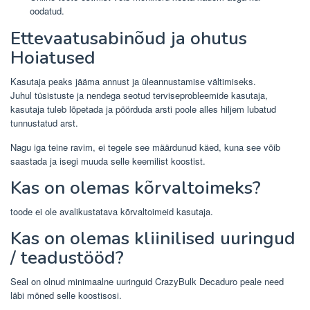
oodatud.
Ettevaatusabinõud ja ohutus
Hoiatused
Kasutaja peaks jääma annust ja üleannustamise vältimiseks.
Juhul tüsistuste ja nendega seotud terviseprobleemide kasutaja,
kasutaja tuleb lõpetada ja pöörduda arsti poole alles hiljem lubatud
tunnustatud arst.
Nagu iga teine ​​ravim, ei tegele see määrdunud käed, kuna see võib
saastada ja isegi muuda selle keemilist koostist.
Kas on olemas kõrvaltoimeks?
toode ei ole avalikustatava kõrvaltoimeid kasutaja.
Kas on olemas kliinilised uuringud
/ teadustööd?
Seal on olnud minimaalne uuringuid CrazyBulk Decaduro peale need
läbi mõned selle koostisosi.