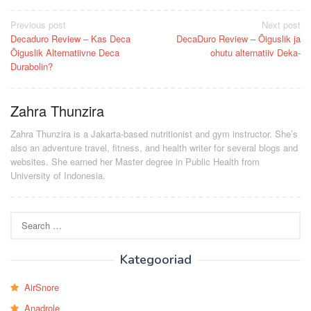
Post
Previous post
Next post
Decaduro Review – Kas Deca
DecaDuro Review – Õiguslik ja
navigation
Õiguslik Alternatiivne Deca
ohutu alternatiiv Deka-
Durabolin?
Zahra Thunzira
Zahra Thunzira is a Jakarta-based nutritionist and gym instructor. She’s
also an adventure travel, fitness, and health writer for several blogs and
websites. She earned her Master degree in Public Health from
University of Indonesia.
Search
for:
Kategooriad
AirSnore
Anadrole