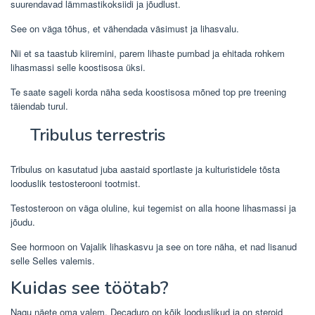
suurendavad lämmastikoksiidi ja jõudlust.
See on väga tõhus, et vähendada väsimust ja lihasvalu.
Nii et sa taastub kiiremini, parem lihaste pumbad ja ehitada rohkem
lihasmassi selle koostisosa üksi.
Te saate sageli korda näha seda koostisosa mõned top pre treening
täiendab turul.
Tribulus terrestris
Tribulus on kasutatud juba aastaid sportlaste ja kulturistidele tõsta
looduslik testosterooni tootmist.
Testosteroon on väga oluline, kui tegemist on alla hoone lihasmassi ja
jõudu.
See hormoon on Vajalik lihaskasvu ja see on tore näha, et nad lisanud
selle Selles valemis.
Kuidas see töötab?
Nagu näete oma valem, Decaduro on kõik looduslikud ja on steroid