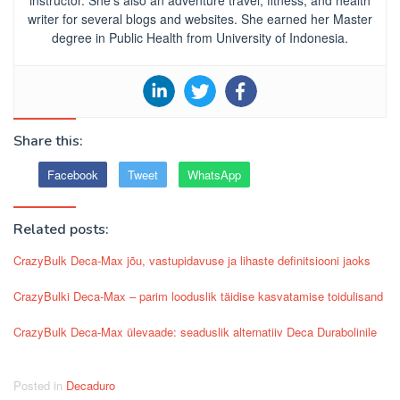
instructor. She’s also an adventure travel, fitness, and health
writer for several blogs and websites. She earned her Master
degree in Public Health from University of Indonesia.
Share this:
Facebook
Tweet
WhatsApp
Related posts:
CrazyBulk Deca-Max jõu, vastupidavuse ja lihaste definitsiooni jaoks
CrazyBulki Deca-Max – parim looduslik täidise kasvatamise toidulisand
CrazyBulk Deca-Max ülevaade: seaduslik alternatiiv Deca Durabolinile
Posted in
Decaduro