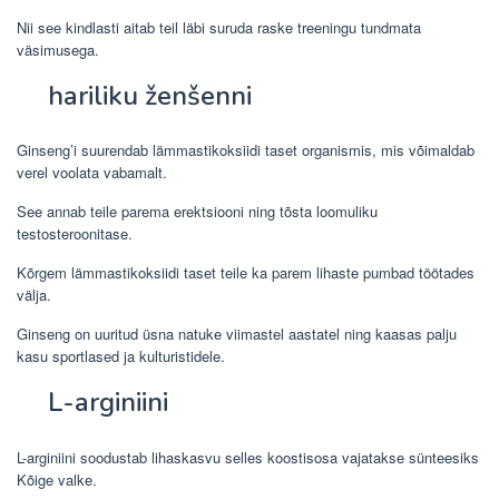
Nii see kindlasti aitab teil läbi suruda raske treeningu tundmata
väsimusega.
hariliku ženšenni
Ginseng’i suurendab lämmastikoksiidi taset organismis, mis võimaldab
verel voolata vabamalt.
See annab teile parema erektsiooni ning tõsta loomuliku
testosteroonitase.
Kõrgem lämmastikoksiidi taset teile ka parem lihaste pumbad töötades
välja.
Ginseng on uuritud üsna natuke viimastel aastatel ning kaasas palju
kasu sportlased ja kulturistidele.
L-arginiini
L-arginiini soodustab lihaskasvu selles koostisosa vajatakse sünteesiks
Kõige valke.