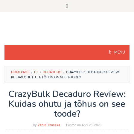
Skip
to
content
MENU
HOMEPAGE
/
ET
/
DECADURO
/
CRAZYBULK DECADURO REVIEW:
KUIDAS OHUTU JA TÕHUS ON SEE TOODE?
CrazyBulk Decaduro Review:
Kuidas ohutu ja tõhus on see
toode?
By
Zahra Thunzira
Posted on
April 28, 2020