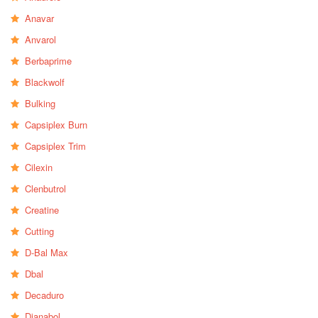
Anavar
Anvarol
Berbaprime
Blackwolf
Bulking
Capsiplex Burn
Capsiplex Trim
Cilexin
Clenbutrol
Creatine
Cutting
D-Bal Max
Dbal
Decaduro
Dianabol