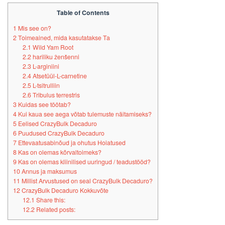
Table of Contents
1
Mis see on?
2
Toimeained, mida kasutatakse Ta
2.1
Wild Yam Root
2.2
hariliku ženšenni
2.3
L-arginiini
2.4
Atsetüül-L-carnetine
2.5
L-tsitrulliin
2.6
Tribulus terrestris
3
Kuidas see töötab?
4
Kui kaua see aega võtab tulemuste näitamiseks?
5
Eelised CrazyBulk Decaduro
6
Puudused CrazyBulk Decaduro
7
Ettevaatusabinõud ja ohutus Hoiatused
8
Kas on olemas kõrvaltoimeks?
9
Kas on olemas kliinilised uuringud / teadustööd?
10
Annus ja maksumus
11
Millist Arvustused on seal CrazyBulk Decaduro?
12
CrazyBulk Decaduro Kokkuvõte
12.1
Share this:
12.2
Related posts: