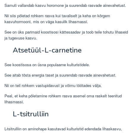
Samuti vallandab kasvu horomone ja suurendab rasvade ainevahetust.
Nii siis põletad rohkem rasva kui tavaliselt ja keha on kõrgem
kasvuhormooni, mis on väga kasulik lihasmassi.
See on üks parimaid koostisosi kättesaadav ja toob teile tohutu lihaseid
ja tugevuse kasvu.
Atsetüül-L-carnetine
See koostisosa on üsna populaarne kulturistidele.
See aitab tõsta energia taset ja suurendab rasvade ainevahetust.
Nii on teil rohkem vastupidavust ja võimu töötades välja.
Peal, et keha põletamine rohkem rasva asemel oma raskelt teenitud
lihasmassi.
L-tsitrulliin
L-tsitrulliin on aminohape kasutavad kulturistid edendada lihaskasvu,