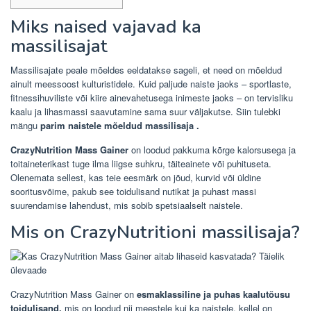
Miks naised vajavad ka
massilisajat
Massilisajate peale mõeldes eeldatakse sageli, et need on mõeldud
ainult meessoost kulturistidele. Kuid paljude naiste jaoks – sportlaste,
fitnessihuviliste või kiire ainevahetusega inimeste jaoks – on tervisliku
kaalu ja lihasmassi saavutamine sama suur väljakutse. Siin tulebki
mängu
parim naistele mõeldud massilisaja .
CrazyNutrition Mass Gainer
on loodud pakkuma kõrge kalorsusega ja
toitaineterikast tuge ilma liigse suhkru, täiteainete või puhituseta.
Olenemata sellest, kas teie eesmärk on jõud, kurvid või üldine
sooritusvõime, pakub see toidulisand nutikat ja puhast massi
suurendamise lahendust, mis sobib spetsiaalselt naistele.
Mis on CrazyNutritioni massilisaja?
CrazyNutrition Mass Gainer on
esmaklassiline ja puhas kaalutõusu
toidulisand,
mis on loodud nii meestele kui ka naistele, kellel on