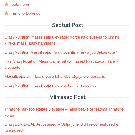
Ibutamoren
Immune Defence
Seotud Post
CrazyNutritioni massilisaja ülevaade: kõrge kalorsusega toitumine
kiireks massi kasvatamiseks
CrazyNutrition Massilisaja: Kaalutõus ilma rasva juurdekasvuta?
Kas CrazyNutrition Mass Gainer aitab lihaseid kasvatada? Täielik
ülevaade
Massilisaja: ülim kaalutõusu lahendus algajatele jõusaalis
CrazyNutritioni massilisaja naistele: toimiv massilisa
Viimased Post
Trimtone rasvapõletajate ülevaade – mida peaksite teadma Trimtone
kohta
CrazyBulk D-BAL Arvustused – Ostja juhendid Iseloomustused &
tulemused