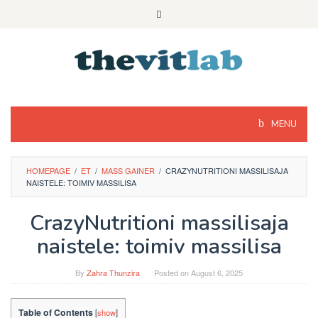
Skip
to
content
MENU
HOMEPAGE
/
ET
/
MASS GAINER
/
CRAZYNUTRITIONI MASSILISAJA
NAISTELE: TOIMIV MASSILISA
CrazyNutritioni massilisaja
naistele: toimiv massilisa
By
Zahra Thunzira
Posted on
August 6, 2025
Table of Contents
[
show
]