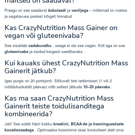
maitsed on saadaval?
Praegu on see saadaval
šokolaadi
ja
vaniljega
– mõlemad on maitse
ja segatavuse poolest kõrgelt hinnatud.
Kas CrazyNutrition Mass Gainer on
vegan või gluteenivaba?
See sisaldab
vadakuvalku
, seega ei ole see vegan. Küll aga on see
gluteenivaba
ja loodud kergesti seeditavaks.
Kui kauaks ühest CrazyNutrition Mass
Gainerit jätkub?
Igas purgis on 20 portsjonit. Sõltuvalt teie tarbimisest (1 või 2
mõõdulusikatäit päevas) võib sellest jätkuda
10–20 päevaks
.
Kas ma saan CrazyNutrition Mass
Gainerit teiste toidulisanditega
kombineerida?
Jah! See sobib hästi kokku
kreatiini, BCAA-de ja treeningueelsete
koostisosadega
. Optimaalse koostoime osas konsulteeri alati oma