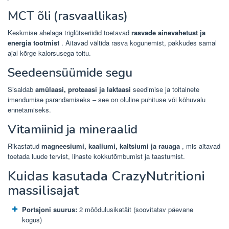
MCT õli (rasvaallikas)
Keskmise ahelaga triglütseriidid toetavad
rasvade ainevahetust ja
energia tootmist
. Aitavad vältida rasva kogunemist, pakkudes samal
ajal kõrge kalorsusega toitu.
Seedeensüümide segu
Sisaldab
amülaasi, proteaasi ja laktaasi
seedimise ja toitainete
imendumise parandamiseks – see on oluline puhituse või kõhuvalu
ennetamiseks.
Vitamiinid ja mineraalid
Rikastatud
magneesiumi, kaaliumi, kaltsiumi ja rauaga
, mis aitavad
toetada luude tervist, lihaste kokkutõmbumist ja taastumist.
Kuidas kasutada CrazyNutritioni
massilisajat
Portsjoni suurus:
2 mõõdulusikatäit (soovitatav päevane
kogus)