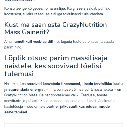
Konsulteerige kõigepealt oma arstiga. Kuigi see sisaldab puhtaid
koostisosi, tuleks raseduse ajal iga toidulisandit üle vaadata.
Kust ma saan osta CrazyNutrition
Mass Gainerit?
Ainult
ametlikult veebisaidilt
, et tagada toote autentsus ja saada
parim hind.
Lõplik otsus: parim massilisaja
naistele, kes soovivad tõelisi
tulemusi
Naistele, kes soovivad
kasvatada lihasmassi, lisada tervislikku kaalu
ja suurendada energiat
– ilma puhituse või lisatud rämpsaineteta – on
CrazyNutrition Mass Gainer tipptasemel valik. Teaduse, tõeste
soovituste ja puhaste koostisosade toel pole see lihtsalt järjekordne
kaalutõusja – see on teie
partner jätkusuutlikus edusammude
saavutamisel
.