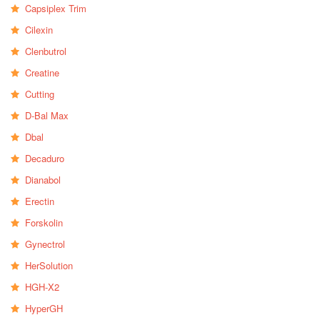
Capsiplex Trim
Cilexin
Clenbutrol
Creatine
Cutting
D-Bal Max
Dbal
Decaduro
Dianabol
Erectin
Forskolin
Gynectrol
HerSolution
HGH-X2
HyperGH