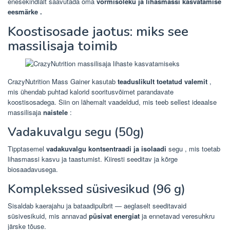
enesekindlalt saavutada oma
vormisoleku ja lihasmassi kasvatamise
eesmärke .
Koostisosade jaotus: miks see
massilisaja toimib
CrazyNutrition Mass Gainer kasutab
teaduslikult toetatud valemit
,
mis ühendab puhtad kalorid sooritusvõimet parandavate
koostisosadega. Siin on lähemalt vaadeldud, mis teeb sellest ideaalse
massilisaja
naistele
:
Vadakuvalgu segu (50g)
Tipptasemel
vadakuvalgu kontsentraadi ja isolaadi
segu , mis toetab
lihasmassi kasvu ja taastumist. Kiiresti seeditav ja kõrge
biosaadavusega.
Komplekssed süsivesikud (96 g)
Sisaldab kaerajahu ja bataadipulbrit — aeglaselt seeditavaid
süsivesikuid, mis annavad
püsivat energiat
ja ennetavad veresuhkru
järske tõuse.