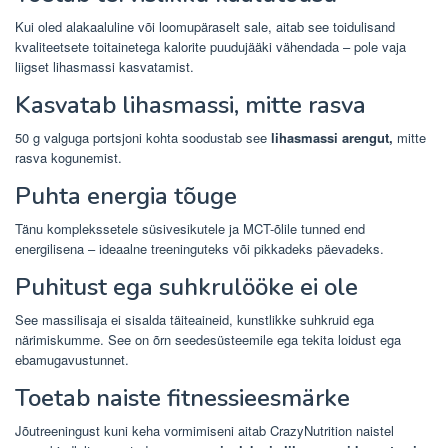
Kui oled alakaaluline või loomupäraselt sale, aitab see toidulisand
kvaliteetsete toitainetega kalorite puudujääki vähendada – pole vaja
liigset lihasmassi kasvatamist.
Kasvatab lihasmassi, mitte rasva
50 g valguga portsjoni kohta soodustab see
lihasmassi arengut,
mitte
rasva kogunemist.
Puhta energia tõuge
Tänu komplekssetele süsivesikutele ja MCT-õlile tunned end
energilisena – ideaalne treeninguteks või pikkadeks päevadeks.
Puhitust ega suhkrulööke ei ole
See massilisaja ei sisalda täiteaineid, kunstlikke suhkruid ega
närimiskumme. See on õrn seedesüsteemile ega tekita loidust ega
ebamugavustunnet.
Toetab naiste fitnessieesmärke
Jõutreeningust kuni keha vormimiseni aitab CrazyNutrition naistel