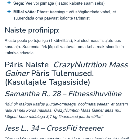
Sega:
Vee või piimaga (lisatud kalorite saamiseks)
Millal võtta:
Pärast treeningut või söögikordade vahel, et
suurendada oma päevast kalorite tarbimist
Naiste profinipp:
Alusta poole portsjoniga (1 kühvlitäis), kui oled massilisajate uus
kasutaja. Suurenda järk-järgult vastavalt oma keha reaktsioonile ja
kalorivajadusele.
Päris Naiste
CrazyNutrition Mass
Gainer
Päris Tulemused.
(Kasutajate Tagasiside)
Samantha R., 28 – Fitnessihuviline
“Mul oli raskusi kaalus juurdevõtmisega, hoolimata sellest, et tõstsin
raskusi neli korda nädalas. CrazyNutrition Mass Gainer aitas mul
kõigest kuue nädalaga 3,7 kg lihasmassi juurde võtta!”
Jess L., 34 – CrossFiti treener
“See on kõige puhtam massilisaja, mida ma proovinud olen. Ei mingit