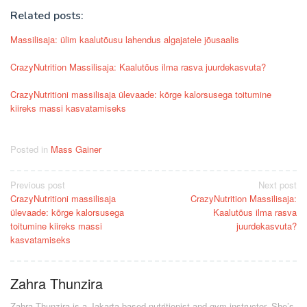
Related posts:
Massilisaja: ülim kaalutõusu lahendus algajatele jõusaalis
CrazyNutrition Massilisaja: Kaalutõus ilma rasva juurdekasvuta?
CrazyNutritioni massilisaja ülevaade: kõrge kalorsusega toitumine
kiireks massi kasvatamiseks
Posted in
Mass Gainer
Post
Previous post
Next post
CrazyNutritioni massilisaja
CrazyNutrition Massilisaja:
navigation
ülevaade: kõrge kalorsusega
Kaalutõus ilma rasva
toitumine kiireks massi
juurdekasvuta?
kasvatamiseks
Zahra Thunzira
Zahra Thunzira is a Jakarta-based nutritionist and gym instructor. She’s