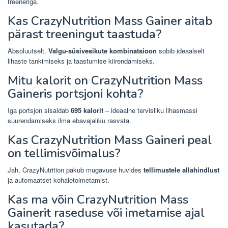
treeneriga.
Kas CrazyNutrition Mass Gainer aitab
pärast treeningut taastuda?
Absoluutselt.
Valgu-süsivesikute kombinatsioon
sobib ideaalselt
lihaste tankimiseks ja taastumise kiirendamiseks.
Mitu kalorit on CrazyNutrition Mass
Gaineris portsjoni kohta?
Iga portsjon sisaldab
695 kalorit
– ideaalne tervisliku lihasmassi
suurendamiseks ilma ebavajaliku rasvata.
Kas CrazyNutrition Mass Gaineri peal
on tellimisvõimalus?
Jah, CrazyNutrition pakub mugavuse huvides
tellimustele allahindlust
ja automaatset kohaletoimetamist.
Kas ma võin CrazyNutrition Mass
Gainerit raseduse või imetamise ajal
kasutada?