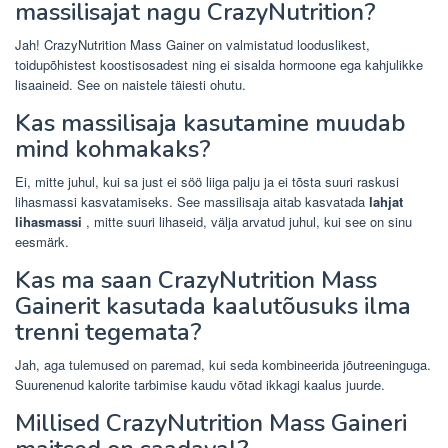
massilisajat nagu CrazyNutrition?
Jah! CrazyNutrition Mass Gainer on valmistatud looduslikest,
toidupõhistest koostisosadest ning ei sisalda hormoone ega kahjulikke
lisaaineid. See on naistele täiesti ohutu.
Kas massilisaja kasutamine muudab
mind kohmakaks?
Ei, mitte juhul, kui sa just ei söö liiga palju ja ei tõsta suuri raskusi
lihasmassi kasvatamiseks. See massilisaja aitab kasvatada
lahjat
lihasmassi
, mitte suuri lihaseid, välja arvatud juhul, kui see on sinu
eesmärk.
Kas ma saan CrazyNutrition Mass
Gainerit kasutada kaalutõusuks ilma
trenni tegemata?
Jah, aga tulemused on paremad, kui seda kombineerida jõutreeninguga.
Suurenenud kalorite tarbimise kaudu võtad ikkagi kaalus juurde.
Millised CrazyNutrition Mass Gaineri