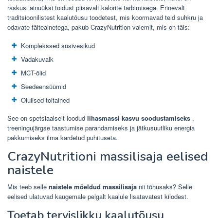
raskusi ainuüksi toidust piisavalt kalorite tarbimisega. Erinevalt
traditsioonilistest kaalutõusu toodetest, mis koormavad teid suhkru ja
odavate täiteainetega, pakub CrazyNutrition valemit, mis on täis:
Komplekssed süsivesikud
Vadakuvalk
MCT-õlid
Seedeensüümid
Olulised toitained
See on spetsiaalselt loodud
lihasmassi kasvu soodustamiseks
,
treeningujärgse taastumise parandamiseks ja jätkusuutliku energia
pakkumiseks ilma kardetud puhituseta.
CrazyNutritioni massilisaja eelised
naistele
Mis teeb selle
naistele mõeldud massilisaja
nii tõhusaks? Selle
eelised ulatuvad kaugemale pelgalt kaalule lisatavatest kilodest.
Toetab tervislikku kaalutõusu