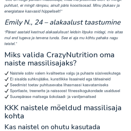
puhitust, ei mingit rämpsu, ainult päris koostisosad. Minu jõukasv ja
energiatase kasvasid hüppeliselt!”
Emily N., 24 – alakaalust taastumine
“Pärast aastaid kestnud alakaalulisust leidsin lõpuks midagi, mis aitas
mul end tugeva ja tervena tunda. See ei aja mu kõhtu pahaks nagu
teistel.”
Miks valida CrazyNutrition oma
naiste massilisajaks?
Naistele sobiv valem kvaliteetse valgu ja puhaste süsivesikutega
Ei sisalda suhkrujääke, kunstlikke lisaaineid ega täiteaineid
Seedimist toetav puhitusevaba lihasmassi kasvatamiseks
Sportlaste, treenerite ja naissoost fitnessikogukondade usaldusel
Suurepärase maitsega šokolaadi- ja vaniljemaitsed
KKK naistele mõeldud massilisaja
kohta
Kas naistel on ohutu kasutada