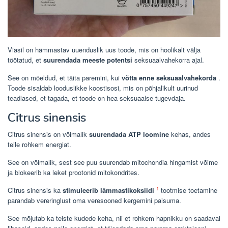
Viasil on hämmastav uuenduslik uus toode, mis on hoolikalt välja
töötatud, et
suurendada meeste potentsi
seksuaalvahekorra ajal.
See on mõeldud, et täita paremini, kui
võtta enne seksuaalvahekorda
.
Toode sisaldab looduslikke koostisosi, mis on põhjalikult uurinud
teadlased, et tagada, et toode on hea seksuaalse tugevdaja.
Citrus sinensis
Citrus sinensis on võimalik
suurendada ATP loomine
kehas, andes
teile rohkem energiat.
See on võimalik, sest see puu suurendab mitochondia hingamist võime
ja blokeerib ka leket prootonid mitokondrites.
1
Citrus sinensis ka
stimuleerib lämmastikoksiidi
tootmise toetamine
parandab vereringlust oma veresooned kergemini paisuma.
See mõjutab ka teiste kudede keha, nii et rohkem hapnikku on saadaval