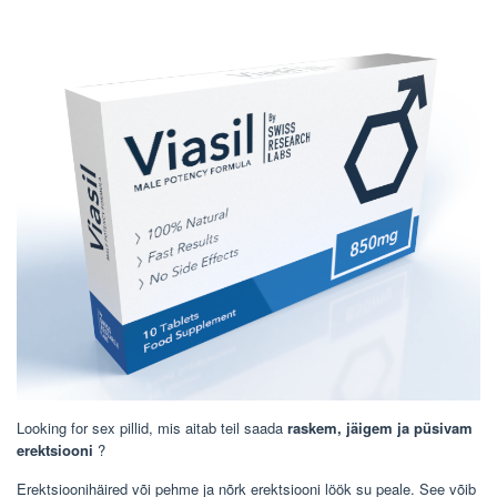
Looking for sex pillid, mis aitab teil saada
raskem, jäigem ja püsivam
erektsiooni
?
Erektsioonihäired või pehme ja nõrk erektsiooni löök su peale. See võib