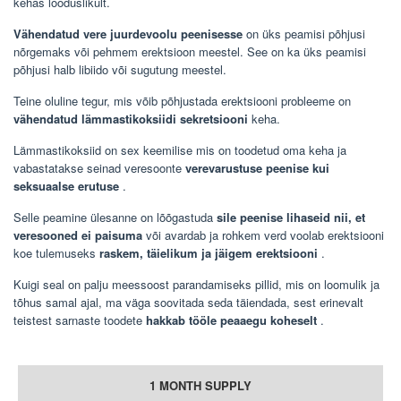
kehas looduslikult.
Vähendatud vere juurdevoolu peenisesse
on üks peamisi põhjusi
nõrgemaks või pehmem erektsioon meestel. See on ka üks peamisi
põhjusi halb libiido või sugutung meestel.
Teine oluline tegur, mis võib põhjustada erektsiooni probleeme on
vähendatud lämmastikoksiidi sekretsiooni
keha.
Lämmastikoksiid on sex keemilise mis on toodetud oma keha ja
vabastatakse seinad veresoonte
verevarustuse peenise kui
seksuaalse erutuse
.
Selle peamine ülesanne on lõõgastuda
sile peenise lihaseid nii, et
veresooned ei paisuma
või avardab ja rohkem verd voolab erektsiooni
koe tulemuseks
raskem, täielikum ja jäigem erektsiooni
.
Kuigi seal on palju meessoost parandamiseks pillid, mis on loomulik ja
tõhus samal ajal, ma väga soovitada seda täiendada, sest erinevalt
teistest sarnaste toodete
hakkab tööle peaaegu koheselt
.
1 MONTH SUPPLY