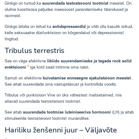
Ginkgo on tuntud ka
suurendada testosterooni tootmist
meestel. On
oluline koostisosa paljudes meessoost parandamiseks täiendused ja
ravimeid.
Ginkgo biloba on leitud ka
antidepressandid
ja võib olla kasulik isikud,
kelle seksuaalne düsfunktsioon on kõrgendatud või depressioonist
tingitud.
Tribulus terrestris
See on väga efektiivne
libiido suurendamiseks ja tagada rock solid
3
erektsiooni
iga kord saad intiimne oma naist.
Samuti on efektiivne
kuivatamise enneaegne ejakulatsioon meestel
.
See aitab suurendada oma vastupidavust ja kontrollida voodis.
Tribulus või punktsioon Vine on üks vähestest maitsetaimed, mis
aitavad suurendada testosterooni tootmist.
See aitab
suurendada tootmise luteiniseeriva hormooni
(LH) ja aitab
stimuleerida testosterooni tootmist munandites.
Hariliku ženšenni juur – Väljavõte