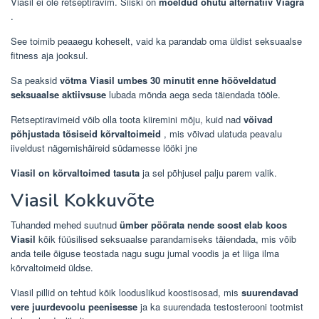
Viasil ei ole retseptiravim. Siiski on
mõeldud ohutu alternatiiv Viagra
.
See toimib peaaegu koheselt, vaid ka parandab oma üldist seksuaalse
fitness aja jooksul.
Sa peaksid
võtma Viasil umbes 30 minutit enne hööveldatud
seksuaalse aktiivsuse
lubada mõnda aega seda täiendada tööle.
Retseptiravimeid võib olla toota kiiremini mõju, kuid nad
võivad
põhjustada tõsiseid kõrvaltoimeid
, mis võivad ulatuda peavalu
iiveldust nägemishäireid südamesse lööki jne
Viasil on kõrvaltoimed tasuta
ja sel põhjusel palju parem valik.
Viasil Kokkuvõte
Tuhanded mehed suutnud
ümber pöörata nende soost elab koos
Viasil
kõik füüsilised seksuaalse parandamiseks täiendada, mis võib
anda teile õiguse teostada nagu sugu jumal voodis ja et liiga ilma
kõrvaltoimeid üldse.
Viasil pillid on tehtud kõik looduslikud koostisosad, mis
suurendavad
vere juurdevoolu peenisesse
ja ka suurendada testosterooni tootmist