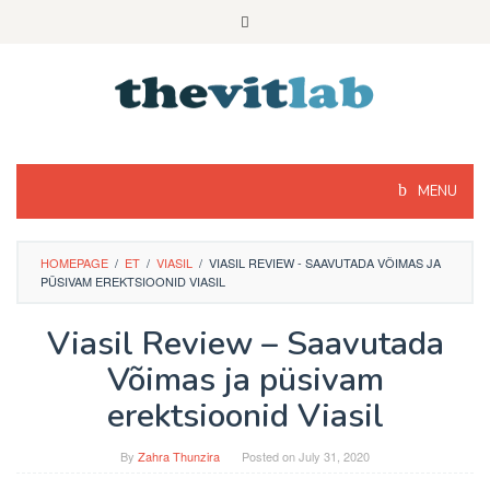
Skip
to
content
MENU
HOMEPAGE
/
ET
/
VIASIL
/
VIASIL REVIEW - SAAVUTADA VÕIMAS JA
PÜSIVAM EREKTSIOONID VIASIL
Viasil Review – Saavutada
Võimas ja püsivam
erektsioonid Viasil
By
Zahra Thunzira
Posted on
July 31, 2020