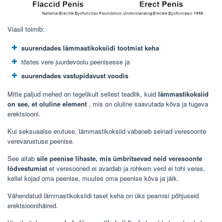
Viasil toimib:
suurendades lämmastikoksiidi tootmist keha
tõstes vere juurdevoolu peenisesse ja
suurendades vastupidavust voodis
Mitte paljud mehed on tegelikult sellest teadlik, kuid
lämmastikoksiid
on see, et oluline element
, mis on oluline saavutada kõva ja tugeva
erektsiooni.
Kui seksuaalse erutuse, lämmastikoksiid vabaneb seinad veresoonte
verevarustuse peenise.
See aitab
sile peenise lihaste, mis ümbritsevad neid veresoonte
lõdvestumist
et veresooned ei avardab ja rohkem verd ei tohi veres,
kellel kojad oma peenise, muutes oma peenise kõva ja jäik.
Vähendatud lämmastikoksiidi taset keha on üks peamisi põhjuseid
erektsioonihäired.