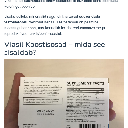
Viasil aitab
suurendada lämmastikoksiidi sünteesi
keha edendada
vereringet peenise.
Lisaks sellele, mineraalid nagu tsink
aitavad suurendada
testosterooni tootmist
kehas. Testosteroon on peamine
meessuguhormoon, mis kontrollib libiido, erektsioonivõime ja
reproduktiivse funktsiooni meestel.
Viasil Koostisosad – mida see
sisaldab?