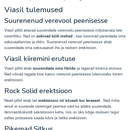
Viasil tulemused
Suurenenud verevool peenisesse
Viasil pillid aitavad suurendada verevoolu peenisesse mõjutamata teie
vererõhku. Nad on
sobivad kõik mehed
, kes soovivad parandada oma
seksuaaltervise ja rõõm. Suurenenud verevool peenisesse aitab
suurendada oma seksuaalset iha ja raskem erektsioon.
Viasil kiiremini erutuse
Viasil pillid aitab
suurendada oma libiido
ja tagavad kiirema erutuse.
Nad võivad tagada kiire kasvu verevool peenisesse tulemuseks kiirem
erektsiooni.
Rock Solid erektsioon
Need pillid aitab teil
erektsiooni nii kõvasti kui terasest
. Nad mitte
ainult ei suurenda vereringet peenise vaid ka aidata suurendada
lämmastikoksiidi sekretsiooni keha, mis on üks kõige olulisem tegur
selles protsessis saada kõva ja tahke erektsioon.
Pikemad Sitkus