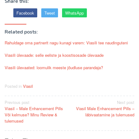
Share this:
Facebook
Tweet
WhatsApp
Related posts:
Rahuldage oma partnerit nagu kunagi varem: Viasili tee naudinguteni
Viasili ülevaade: selle eeliste ja koostisosade ülevaade
Viasili ülevaated: loomulik meeste jõudluse parandaja?
Posted in
Viasil
Post
Previous post
Next post
Viasil – Male Enhancement Pills
Viasil Male Enhancement Pills –
navigation
Või kelmuse? Minu Review &
läbivaatamine ja tulemused
tulemused