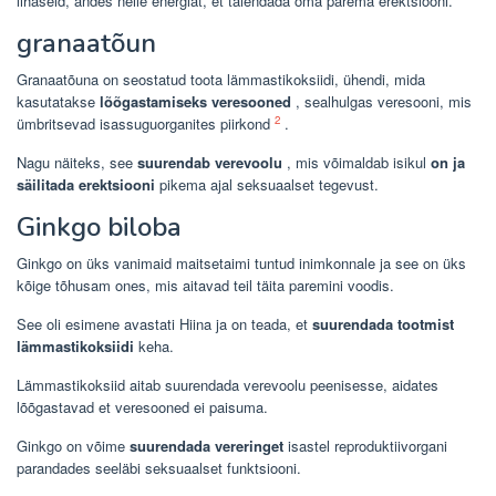
lihaseid, andes neile energiat, et täiendada oma parema erektsiooni.
granaatõun
Granaatõuna on seostatud toota lämmastikoksiidi, ühendi, mida
kasutatakse
lõõgastamiseks veresooned
, sealhulgas veresooni, mis
2
ümbritsevad isassuguorganites piirkond
.
Nagu näiteks, see
suurendab verevoolu
, mis võimaldab isikul
on ja
säilitada erektsiooni
pikema ajal seksuaalset tegevust.
Ginkgo biloba
Ginkgo on üks vanimaid maitsetaimi tuntud inimkonnale ja see on üks
kõige tõhusam ones, mis aitavad teil täita paremini voodis.
See oli esimene avastati Hiina ja on teada, et
suurendada tootmist
lämmastikoksiidi
keha.
Lämmastikoksiid aitab suurendada verevoolu peenisesse, aidates
lõõgastavad et veresooned ei paisuma.
Ginkgo on võime
suurendada vereringet
isastel reproduktiivorgani
parandades seeläbi seksuaalset funktsiooni.