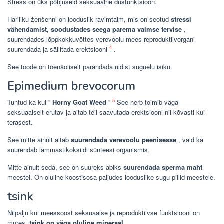
Stress on üks põhjuseid seksuaalne düsfunktsioon.
Hariliku ženšenni on looduslik ravimtaim, mis on seotud
stressi
vähendamist, soodustades seega parema vaimse tervise
,
suurendades lõppkokkuvõttes verevoolu mees reproduktiivorgani
4
suurendada ja säilitada erektsiooni
.
See toode on tõenäoliselt parandada üldist suguelu isiku.
Epimedium brevocorum
5
Tuntud ka kui ”
Horny Goat Weed
”
See herb toimib väga
seksuaalselt erutav ja aitab teil saavutada erektsiooni nii kõvasti kui
terasest.
See mitte ainult aitab
suurendada verevoolu peenisesse
, vaid ka
suurendab lämmastikoksiidi sünteesi organismis.
Mitte ainult seda, see on suureks abiks
suurendada sperma maht
meestel. On oluline koostisosa paljudes looduslike sugu pillid meestele.
tsink
Niipalju kui meessoost seksuaalse ja reproduktiivse funktsiooni on
mures,
tsink on väga oluline mineraal
.