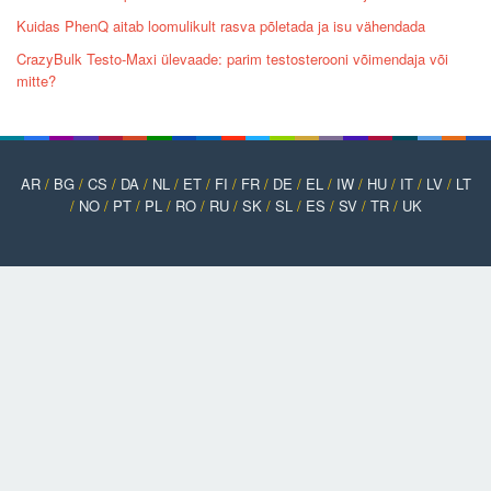
Kuidas PhenQ aitab loomulikult rasva põletada ja isu vähendada
CrazyBulk Testo-Maxi ülevaade: parim testosterooni võimendaja või
mitte?
AR
/
BG
/
CS
/
DA
/
NL
/
ET
/
FI
/
FR
/
DE
/
EL
/
IW
/
HU
/
IT
/
LV
/
LT
/
NO
/
PT
/
PL
/
RO
/
RU
/
SK
/
SL
/
ES
/
SV
/
TR
/
UK