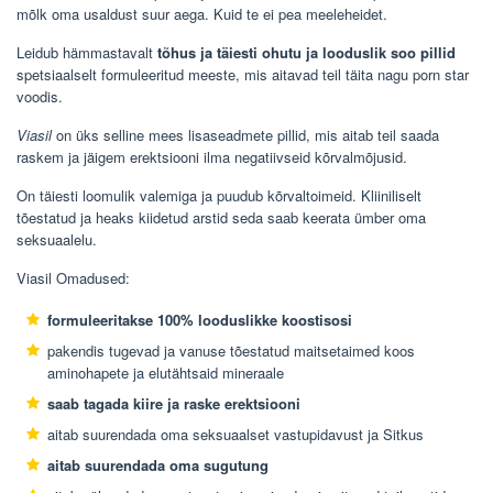
mõlk oma usaldust suur aega. Kuid te ei pea meeleheidet.
Leidub hämmastavalt
tõhus ja täiesti ohutu ja looduslik soo pillid
spetsiaalselt formuleeritud meeste, mis aitavad teil täita nagu porn star
voodis.
Viasil
on üks selline mees lisaseadmete pillid, mis aitab teil saada
raskem ja jäigem erektsiooni ilma negatiivseid kõrvalmõjusid.
On täiesti loomulik valemiga ja puudub kõrvaltoimeid. Kliiniliselt
tõestatud ja heaks kiidetud arstid seda saab keerata ümber oma
seksuaalelu.
Viasil Omadused:
formuleeritakse 100% looduslikke koostisosi
pakendis tugevad ja vanuse tõestatud maitsetaimed koos
aminohapete ja elutähtsaid mineraale
saab tagada kiire ja raske erektsiooni
aitab suurendada oma seksuaalset vastupidavust ja Sitkus
aitab suurendada oma sugutung