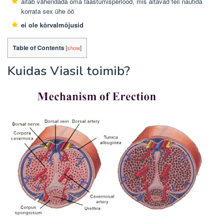
aitab vähendada oma taastumisperiood, mis aitavad teil nautida
korrata sex ühe öö
ei ole kõrvalmõjusid
Table of Contents
[
show
]
Kuidas Viasil toimib?