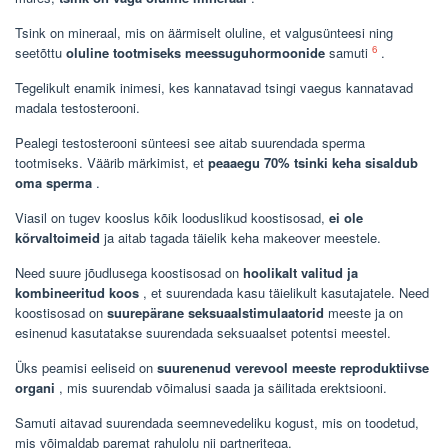
Tsink on mineraal, mis on äärmiselt oluline, et valgusünteesi ning
6
seetõttu
oluline tootmiseks meessuguhormoonide
samuti
.
Tegelikult enamik inimesi, kes kannatavad tsingi vaegus kannatavad
madala testosterooni.
Pealegi testosterooni sünteesi see aitab suurendada sperma
tootmiseks. Väärib märkimist, et
peaaegu 70% tsinki keha sisaldub
oma sperma
.
Viasil on tugev kooslus kõik looduslikud koostisosad,
ei ole
kõrvaltoimeid
ja aitab tagada täielik keha makeover meestele.
Need suure jõudlusega koostisosad on
hoolikalt valitud ja
kombineeritud koos
, et suurendada kasu täielikult kasutajatele. Need
koostisosad on
suurepärane seksuaalstimulaatorid
meeste ja on
esinenud kasutatakse suurendada seksuaalset potentsi meestel.
Üks peamisi eeliseid on
suurenenud verevool meeste reproduktiivse
organi
, mis suurendab võimalusi saada ja säilitada erektsiooni.
Samuti aitavad suurendada seemnevedeliku kogust, mis on toodetud,
mis võimaldab paremat rahulolu nii partneritega.