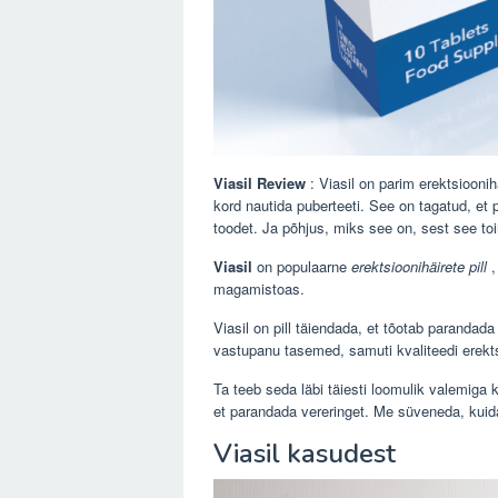
Viasil Review
: Viasil on parim erektsiooni
kord nautida puberteeti. See on tagatud, et 
toodet. Ja põhjus, miks see on, sest see to
Viasil
on populaarne
erektsioonihäirete pill
,
magamistoas.
Viasil on pill täiendada, et tõotab paranda
vastupanu tasemed, samuti kvaliteedi erekts
Ta teeb seda läbi täiesti loomulik valemig
et parandada vereringet. Me süveneda, kuid
Viasil kasudest