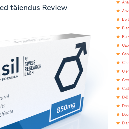
Ana
ired täiendus Review
Anv
Ber
Bla
Bul
Cap
Cap
Cile
Clen
Crea
Cutt
D-B
Dba
Dec
Dia