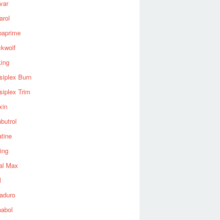
var
arol
baprime
ckwolf
king
siplex Burn
siplex Trim
xin
butrol
tine
ing
al Max
l
aduro
nabol