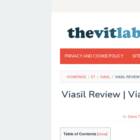
Skip
to
content
PRIVACY AND COOKIE POLICY
SIT
HOMEPAGE
/
ET
/
VIASIL
/
VIASIL REVIEW
Viasil Review | Vi
By
Zahra T
Table of Contents
[
show
]