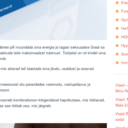
Erec
Fors
Gyn
Her
HGH
Hyp
häirete pill muundada oma energia ja tagasi seksuaalse Graal sa
pakkuda teile maksimaalset tulemust. Tootjatel on nii kindel oma
Ibu
imib.
Imm
 mis aitavad teil taastada oma jõudu, usaldust ja osavust
da meessoost elu parandades verevoolu, vastupidavus ja
Viasil 
iooni.
Minu R
Viasil:
a koosneb kombinatsioon kõrgendatud hapnikutase, mis töötavad,
Male E
as see töötab osa, mis järgneb.
Viasil 
seda!
Viasili