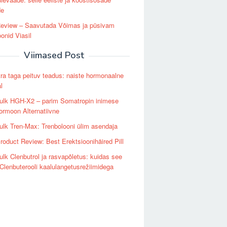
de
Review – Saavutada Võimas ja püsivam
oonid Viasil
Viimased Post
ra taga peituv teadus: naiste hormonaalne
l
ulk HGH-X2 – parim Somatropin inimese
rmoon Alternatiivne
lk Tren-Max: Trenbolooni ülim asendaja
Product Review: Best Erektsioonihäired Pill
lk Clenbutrol ja rasvapõletus: kuidas see
Clenbuterooli kaalulangetusrežiimidega