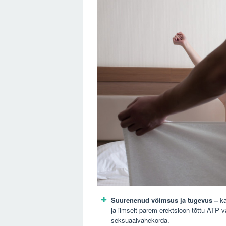
Suurenenud võimsus ja tugevus
–
ka
ja ilmselt parem erektsioon tõttu ATP v
seksuaalvahekorda.