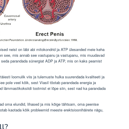
mised neist on läbi abi mitokondrid ja ATP ülesanded meie keha
 on see, mis annab see vastupanu ja vastupanu, mis muudavad
eb seda parandada sünergiat ADP ja ATP, mis on kaks peamist
äiesti loomulik viis ja tulemuste hulka suurendada kvaliteeti ja
ee pole veel kõik, sest Viasil tõotab parandada energia ja
 lämmastikoksiidi tootmist ei lõpe siin, sest nad ka parandada
d oma elundid, lihased ja mis kõige tähtsam, oma peenise
õotab kaotada kõik probleemid meeste erektsioonihäirete nägu,
ll?