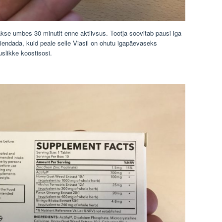
takse umbes 30 minutit enne aktiivsus. Tootja soovitab pausi iga
 täiendada, kuid peale selle Viasil on ohutu igapäevaseks
slikke koostisosi.