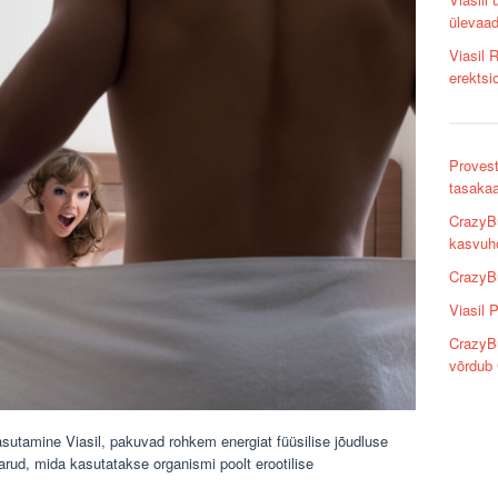
ülevaa
Viasil 
erektsi
Provest
tasakaa
CrazyB
kasvuho
CrazyBu
Viasil 
CrazyBu
võrdub 
sutamine Viasil, pakuvad rohkem energiat füüsilise jõudluse
arud, mida kasutatakse organismi poolt erootilise