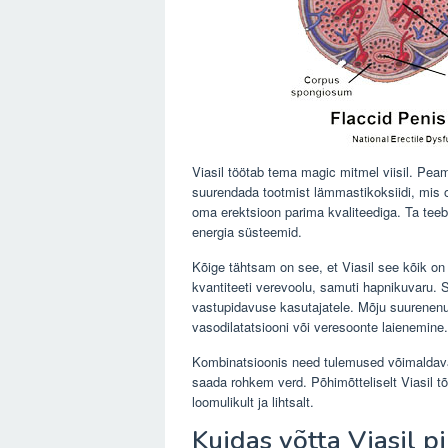
Viasil töötab tema magic mitmel viisil. Pea
suurendada tootmist lämmastikoksiidi, mis
oma erektsioon parima kvaliteediga. Ta te
energia süsteemid.
Kõige tähtsam on see, et Viasil see kõik on t
kvantiteeti verevoolu, samuti hapnikuvaru. S
vastupidavuse kasutajatele. Mõju suurenenud
vasodilatatsiooni või veresoonte laienemine.
Kombinatsioonis need tulemused võimaldava
saada rohkem verd. Põhimõtteliselt Viasil t
loomulikult ja lihtsalt.
Kuidas võtta Viasil pi