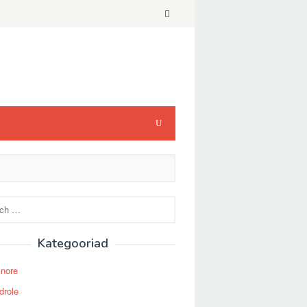
Kategooriad
Snore
drole