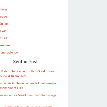
tin
kolin
ectrol
Solution
-X2
erGH
tamoren
une Defence
Seotud Post
– Male Enhancement Pills Või kelmuse?
eview & tulemused
 Minu isiklik ülevaade nende kiiretoimeline
nhancement Pills
Review – Kas Viasil tõesti toimib? Lugege
 ülevaade: selle eeliste ja koostisosade