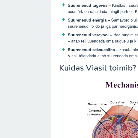
Suurenenud tugevus –
Kindlasti suur
eesmärk on rahuldada mingit partner. Ka
Suurenenud energia –
Samavõrd olulin
suurenenud libiido ja iga partnerorganis
Suurenenud verevool –
Hea tungimist
– aitab teil uuendada oma suguelu ja k
Suurenenud seksuaaliha –
kasutamine
Viasil täiendada aitab suurendada oma l
Kuidas Viasil toimib?