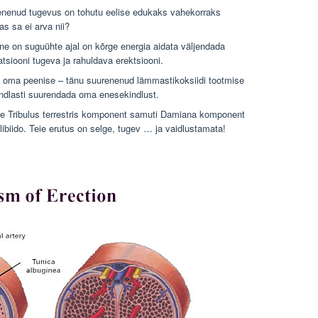
enenud tugevus on tohutu eelise edukaks vahekorraks
s sa ei arva nii?
e on suguühte ajal on kõrge energia aidata väljendada
atsiooni tugeva ja rahuldava erektsiooni.
 oma peenise – tänu suurenenud lämmastikoksiidi tootmise
indlasti suurendada oma enesekindlust.
 Tribulus terrestris komponent samuti Damiana komponent
ibiido. Teie erutus on selge, tugev … ja vaidlustamata!