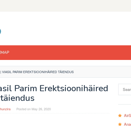
EMAP
 | VIASIL PARIM EREKTSIOONIHÄIRED TÄIENDUS
asil Parim Erektsioonihäired
Search
for:
täiendus
hunzira
Posted on
May 26, 2020
Air
Ana