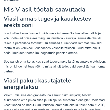
Mis Viasil tõotab saavutada
Viasil annab tugev ja kauakestev
erektsiooni
Looduslikud koostisained (mida me käsitleme üksikasjalikumalt hiljem)
kõik töötavad ühise eesmärgi suurendada kasutaja lämmastikoksiidi
taset ja parandada tootmist. Tulemused suurendada lämmastikoksiidi
tootmist on verevoolu edendades vasodilatatsiooni, kuid mitte ainult
seda, kuid see töötab ka lõõgastuda peenise arterid.
See paneb oma keha, kus saad tugevamaks ja tõhusamaks erektsioon,
mis on kindel, et tuua rõõmu mitte ainult teile, vaid veelgi tähtsam oma
partner.
Viasil pakub kasutajatele
energialaksu
Valem (mis sisaldab granaatõuna samuti tsitrusviljade) töötab
suurendada oma pikaajalise ja lühiajalise süsteemid energiat. Mõlemad
koostisosad on kasulik suurendada lämmastikoksiidi taset samuti ATP,
mis on üks võimalus parandada verevoolu annab teile kõik vajalikud