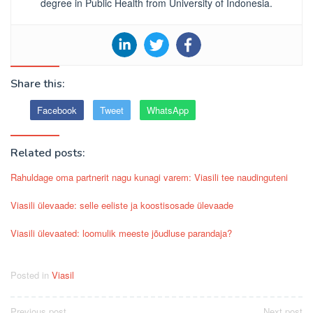
degree in Public Health from University of Indonesia.
Share this:
Facebook
Tweet
WhatsApp
Related posts:
Rahuldage oma partnerit nagu kunagi varem: Viasili tee naudinguteni
Viasili ülevaade: selle eeliste ja koostisosade ülevaade
Viasili ülevaated: loomulik meeste jõudluse parandaja?
Posted in
Viasil
Previous post
Next post