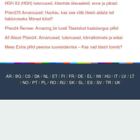
HGH X2 (HGH) tulemused, klientide ülevaateid, enne ja pärast
Phen375 Arvamused: Huvitav, kas see võib tõesti aidata teil
hakkimiseks Mõned kilod?
Phen24 Review: Amazing 24 tundi Tõestatud kaalulangus pillid
All About Phen24: Arvamused, tulemused, kõrvaltoimete ja edasi
Mees Extra pillid peenise suurendamise – Kas nad tõesti toimib?
AR
/
BG
/
CS
/
DA
/
NL
/
ET
/
FI
/
FR
/
DE
/
EL
/
IW
/
HU
/
IT
/
LV
/
LT
/
NO
/
PT
/
PL
/
RO
/
RU
/
SK
/
SL
/
ES
/
SV
/
TR
/
UK