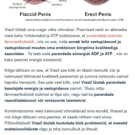
Viasil töötab oma magic vähe võimalusi. Peamised neist on abistades
meie keha “mitokondrid ja ATP funktsioone, et
suurendada tootmist
lämmastikoksiidi
, mis on see, mida
annab teile vastupidavust ja
vastupidavust muutes oma erektsioon kõrgeima kvaliteediga
saavutatav
. Ta teeb seda
parandada sünergiat ADP ja ATP
, mis on
kaks peamist energia süsteemid.
Kõige tähtsam on see, et Viasil see kõik on täiesti loomulik viis ja
tulemused hõlmavad kvaliteedi paranemist ja summa verevoolu samuti
hapniku transporti. See pole veel kõik, sest
Viasil tõotab parandada
kasutajate energia ja vastupidavus
samuti. Tõusu mõju
lämmastikoksiidi tootmist ei lõpe siin, nagu nad ka
parandada
vasodilatatsiooni või veresoonte laienemist
.
Kombinatsioonis need tulemused võimaldavad oma elundid, lihased ja
mis kõige tähtsam oma peenise, et saada rohkem verd sinna.
Põhimõtteliselt
Viasil tõotab kustutada kõik probleemid, et meestel
erektsioonihäirete
nägu ja teha loomulikult ja lihtsalt.