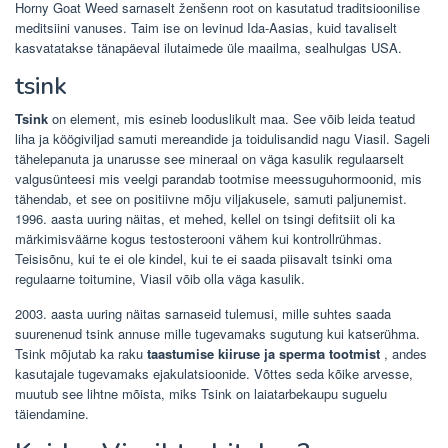
Horny Goat Weed sarnaselt ženšenn root on kasutatud traditsioonilise
meditsiini vanuses. Taim ise on levinud Ida-Aasias, kuid tavaliselt
kasvatatakse tänapäeval ilutaimede üle maailma, sealhulgas USA.
tsink
Tsink
on element, mis esineb looduslikult maa. See võib leida teatud
liha ja köögiviljad samuti mereandide ja toidulisandid nagu Viasil. Sageli
tähelepanuta ja unarusse see mineraal on väga kasulik regulaarselt
valgusünteesi mis veelgi parandab tootmise meessuguhormoonid, mis
tähendab, et see on positiivne mõju viljakusele, samuti paljunemist.
1996. aasta uuring näitas, et mehed, kellel on tsingi defitsiit oli ka
märkimisväärne kogus testosterooni vähem kui kontrollrühmas.
Teisisõnu, kui te ei ole kindel, kui te ei saada piisavalt tsinki oma
regulaarne toitumine, Viasil võib olla väga kasulik.
2003. aasta uuring näitas sarnaseid tulemusi, mille suhtes saada
suurenenud tsink annuse mille tugevamaks sugutung kui katserühma.
Tsink mõjutab ka raku
taastumise kiiruse ja sperma tootmist
, andes
kasutajale tugevamaks ejakulatsioonide. Võttes seda kõike arvesse,
muutub see lihtne mõista, miks Tsink on laiatarbekaupu suguelu
täiendamine.