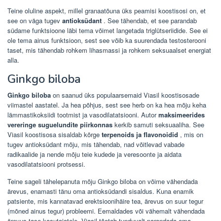
Teine oluline aspekt, millel granaatõuna üks peamisi koostisosi on, et
see on väga tugev
antioksüdant
. See tähendab, et see parandab
südame funktsioone läbi tema võimet langetada triglütseriidide. See ei
ole tema ainus funktsioon, sest see võib ka suurendada testosterooni
taset, mis tähendab rohkem lihasmassi ja rohkem seksuaalset energiat
alla.
Ginkgo biloba
Ginkgo biloba
on saanud üks populaarsemaid Viasil koostisosade
viimastel aastatel. Ja hea põhjus, sest see herb on ka hea mõju keha
lämmastikoksiidi tootmist ja vasodilatatsiooni. Autor
maksimeerides
vereringe suguelundite piirkonnas
kerkib samuti seksuaaliha. See
Viasil koostisosa sisaldab kõrge
terpenoids ja flavonoidid
, mis on
tugev antioksüdant mõju, mis tähendab, nad võitlevad vabade
radikaalide ja nende mõju teie kudede ja veresoonte ja aidata
vasodilatatsiooni protsessi.
Teine sageli tähelepanuta mõju Ginkgo biloba on võime vähendada
ärevus, enamasti tänu oma antioksüdandi sisaldus. Kuna enamik
patsiente, mis kannatavad erektsioonihäire tea, ärevus on suur tegur
(mõned ainus tegur) probleemi. Eemaldades või vähemalt vähendada
ärevus tase kasutajatele, Viasil tõotab tunduvalt parandada oma