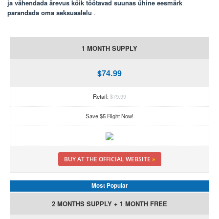
ja vähendada ärevus kõik töötavad suunas ühine eesmärk
parandada oma seksuaalelu
.
1 MONTH SUPPLY
$74.99
Retail:
$79.99
Save $5 Right Now!
BUY AT THE OFFICIAL WEBSITE
»
Most Popular
2 MONTHS SUPPLY + 1 MONTH FREE