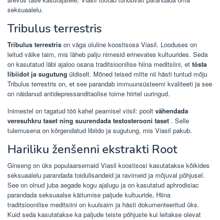
seksuaalelu.
Tribulus terrestris
Tribulus terrestris
on väga oluline koostisosa Viasil. Looduses on
leitud väike taim, mis läheb palju nimesid erinevates kultuurides. Seda
on kasutatud läbi ajaloo osana traditsioonilise hiina meditsiini, et
tõsta
libiidot ja sugutung
üldiselt. Mõned teised mitte nii hästi tuntud mõju
Tribulus terrestris on, et see parandab immuunsüsteemi kvaliteeti ja see
on näidanud antidepressanditaolise toime hiirtel uuringud.
Inimestel on tagatud töö kahel peamisel viisil: poolt
vähendada
veresuhkru taset ning suurendada testosterooni taset
. Selle
tulemusena on kõrgendatud libiido ja sugutung, mis Viasil pakub.
Hariliku ženšenni ekstrakti Root
Ginseng on üks populaarsemaid Viasil koostisosi kasutatakse kõikides
seksuaalelu parandada toidulisandeid ja ravimeid ja mõjuval põhjusel.
See on olnud juba aegade kogu ajalugu ja on kasutatud aphrodisiac
parandada seksuaalse käitumise paljude kultuuride, Hiina
traditsioonilise meditsiini on kuulsaim ja hästi dokumenteeritud üks.
Kuid seda kasutatakse ka paljude teiste põhjuste kui leitakse olevat