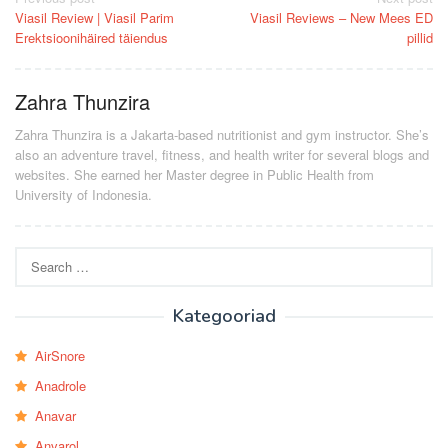
Post
Viasil Review | Viasil Parim
Viasil Reviews – New Mees ED
navigation
Erektsioonihäired täiendus
pillid
Zahra Thunzira
Zahra Thunzira is a Jakarta-based nutritionist and gym instructor. She’s
also an adventure travel, fitness, and health writer for several blogs and
websites. She earned her Master degree in Public Health from
University of Indonesia.
Search
for:
Kategooriad
AirSnore
Anadrole
Anavar
Anvarol