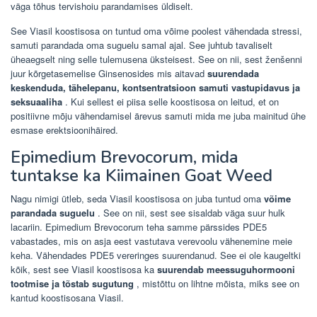
väga tõhus tervishoiu parandamises üldiselt.
See Viasil koostisosa on tuntud oma võime poolest vähendada stressi,
samuti parandada oma suguelu samal ajal. See juhtub tavaliselt
üheaegselt ning selle tulemusena üksteisest. See on nii, sest ženšenni
juur kõrgetasemelise Ginsenosides mis aitavad
suurendada
keskenduda, tähelepanu, kontsentratsioon samuti vastupidavus ja
seksuaaliha
. Kui sellest ei piisa selle koostisosa on leitud, et on
positiivne mõju vähendamisel ärevus samuti mida me juba mainitud ühe
esmase erektsioonihäired.
Epimedium Brevocorum, mida
tuntakse ka Kiimainen Goat Weed
Nagu nimigi ütleb, seda Viasil koostisosa on juba tuntud oma
võime
parandada suguelu
. See on nii, sest see sisaldab väga suur hulk
lacariin. Epimedium Brevocorum teha samme pärssides PDE5
vabastades, mis on asja eest vastutava verevoolu vähenemine meie
keha. Vähendades PDE5 vereringes suurendanud. See ei ole kaugeltki
kõik, sest see Viasil koostisosa ka
suurendab meessuguhormooni
tootmise ja tõstab sugutung
, mistõttu on lihtne mõista, miks see on
kantud koostisosana Viasil.