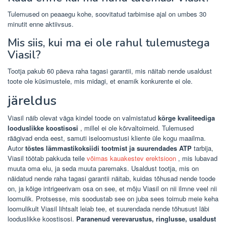
Tulemused on peaaegu kohe, soovitatud tarbimise ajal on umbes 30
minutit enne aktiivsus.
Mis siis, kui ma ei ole rahul tulemustega
Viasil?
Tootja pakub 60 päeva raha tagasi garantii, mis näitab nende usaldust
toote ole küsimustele, mis midagi, et enamik konkurente ei ole.
järeldus
Viasil näib olevat väga kindel toode on valmistatud
kõrge kvaliteediga
looduslikke koostisosi
, millel ei ole kõrvaltoimeid. Tulemused
räägivad enda eest, samuti iseloomustusi kliente üle kogu maailma.
Autor
tõstes lämmastikoksiidi tootmist ja suurendades ATP
tarbija,
Viasil töötab pakkuda teile
võimas kauakestev erektsioon
, mis lubavad
muuta oma elu, ja seda muuta paremaks. Usaldust tootja, mis on
näidatud nende raha tagasi garantii näitab, kuidas tõhusad nende toode
on, ja kõige intrigeerivam osa on see, et mõju Viasil on nii ilmne veel nii
loomulik. Protsesse, mis soodustab see on juba sees toimub meie keha
loomulikult Viasil lihtsalt leiab tee, et suurendada nende tõhusust läbi
looduslikke koostisosi.
Paranenud verevarustus, ringlusse, usaldust