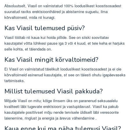
Absoluutselt, Viasil on valmistatud 100% looduslikest koostisosadest
suunatud raviks erektsioonihäired ja abistamine suguelu, ilma
kõrvaltoimeid, mida nii kunagi.
Kas Viasil tulemused püsiv?
Viasil töötab nii kaua kui hoida pillide. See on siiski soovitatav
kasutajatel võtta lühikesi pause iga 3 või 4 kuud, et teie keha ei harjuks
selle kohta, et täiendada on.
Kas Viasil mingit kõrvaltoimeid?
Ei Viasil on valmistatud täielikult looduslikest koostisosadest ja ei ole
kõrvaltoimeid esinenud kasutajate, st see on täiesti ohutu igapäevaseks
tarbimiseks.
Millist tulemused Viasil pakkuda?
Mõjude Viasil on mitu; kõige ilmsem üks on paranenud seksuaalelu
kvaliteeti läbi tugevate erektsiooni ja vastupidavust. Viasil ka pakub
kasutajatele positiivset mõju nende tervisele üldiselt läbi veresoonte
laienemine, ringlust ja energia ja ärevus vähendamine
.
Kaua enne kui ma näha tulemusi Viasil?