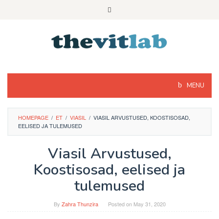
Skip
to
content
MENU
HOMEPAGE
/
ET
/
VIASIL
/
VIASIL ARVUSTUSED, KOOSTISOSAD,
EELISED JA TULEMUSED
Viasil Arvustused,
Koostisosad, eelised ja
tulemused
By
Zahra Thunzira
Posted on
May 31, 2020