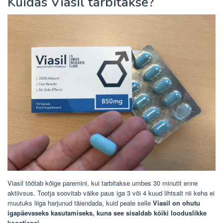
Kuidas Viasil tarbitakse?
Viasil töötab kõige paremini, kui tarbitakse umbes 30 minutit enne
aktiivsus. Tootja soovitab väike paus iga 3 või 4 kuud lihtsalt nii keha ei
muutuks liiga harjunud täiendada, kuid peale selle
Viasil on ohutu
igapäevaseks kasutamiseks, kuna see sisaldab kõiki looduslikke
koostisosi
.