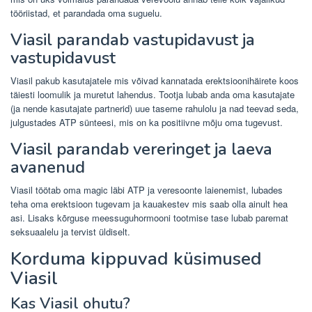
tööriistad, et parandada oma suguelu.
Viasil parandab vastupidavust ja
vastupidavust
Viasil pakub kasutajatele mis võivad kannatada erektsioonihäirete koos
täiesti loomulik ja muretut lahendus. Tootja lubab anda oma kasutajate
(ja nende kasutajate partnerid) uue taseme rahulolu ja nad teevad seda,
julgustades ATP sünteesi, mis on ka positiivne mõju oma tugevust.
Viasil parandab vereringet ja laeva
avanenud
Viasil töötab oma magic läbi ATP ja veresoonte laienemist, lubades
teha oma erektsioon tugevam ja kauakestev mis saab olla ainult hea
asi. Lisaks kõrguse meessuguhormooni tootmise tase lubab paremat
seksuaalelu ja tervist üldiselt.
Korduma kippuvad küsimused
Viasil
Kas Viasil ohutu?