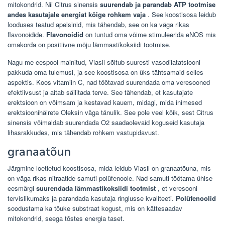
mitokondrid. Nii Citrus sinensis
suurendab ja parandab ATP tootmise
andes kasutajale energiat kõige rohkem vaja
. See koostisosa leidub
looduses teatud apelsinid, mis tähendab, see on ka väga rikas
flavonoidide.
Flavonoidid
on tuntud oma võime stimuleerida eNOS mis
omakorda on positiivne mõju lämmastikoksiidi tootmise.
Nagu me eespool mainitud, Viasil sõltub suuresti vasodilatatsiooni
pakkuda oma tulemusi, ja see koostisosa on üks tähtsamaid selles
aspektis. Koos vitamiin C, nad töötavad suurendada oma veresooned
efektiivsust ja aitab säilitada terve. See tähendab, et kasutajate
erektsioon on võimsam ja kestavad kauem, midagi, mida inimesed
erektsioonihäirete Oleksin väga tänulik. See pole veel kõik, sest Citrus
sinensis võimaldab suurendada O2 saadaolevaid koguseid kasutaja
lihasrakkudes, mis tähendab rohkem vastupidavust.
granaatõun
Järgmine loetletud koostisosa, mida leidub Viasil on granaatõuna, mis
on väga rikas nitraatide samuti polüfenoole. Nad samuti töötama ühise
eesmärgi
suurendada lämmastikoksiidi tootmist
, et veresooni
tervislikumaks ja parandada kasutaja ringlusse kvaliteeti.
Polüfenoolid
soodustama ka tõuke substraat kogust, mis on kättesaadav
mitokondrid, seega tõstes energia taset.