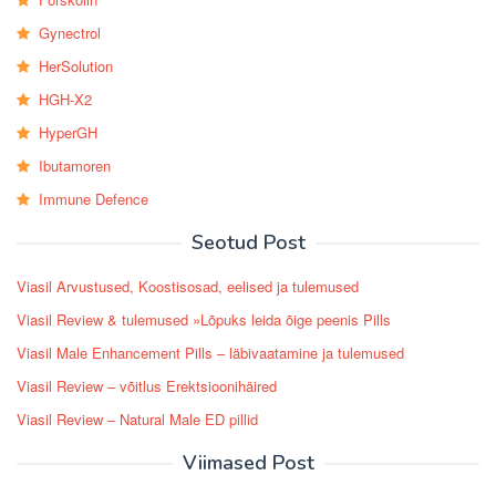
Gynectrol
HerSolution
HGH-X2
HyperGH
Ibutamoren
Immune Defence
Seotud Post
Viasil Arvustused, Koostisosad, eelised ja tulemused
Viasil Review & tulemused »Lõpuks leida õige peenis Pills
Viasil Male Enhancement Pills – läbivaatamine ja tulemused
Viasil Review – võitlus Erektsioonihäired
Viasil Review – Natural Male ED pillid
Viimased Post