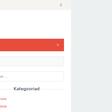
Kategooriad
Snore
drole