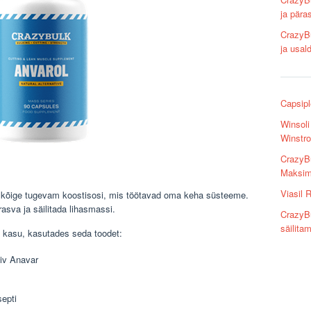
ja pära
CrazyBu
ja usal
Capsipl
Winsoli
Winstro
CrazyBu
Maksima
Viasil 
 kõige tugevam koostisosi, mis töötavad oma keha süsteeme.
rasva ja säilitada lihasmassi.
CrazyBu
säilita
 kasu, kasutades seda toodet:
iiv Anavar
septi