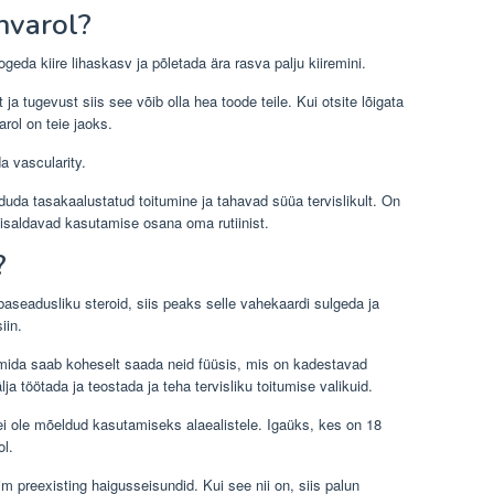
nvarol?
geda kiire lihaskasv ja põletada ära rasva palju kiiremini.
a tugevust siis see võib olla hea toode teile. Kui otsite lõigata
rol on teie jaoks.
a vascularity.
da tasakaalustatud toitumine ja tahavad süüa tervislikult. On
 sisaldavad kasutamise osana oma rutiinist.
?
 ebaseadusliku steroid, siis peaks selle vahekaardi sulgeda ja
iin.
l, mida saab koheselt saada neid füüsis, mis on kadestavad
ja töötada ja teostada ja teha tervisliku toitumise valikuid.
 ei ole mõeldud kasutamiseks alaealistele. Igaüks, kes on 18
ol.
im preexisting haigusseisundid. Kui see nii on, siis palun