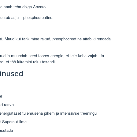
da saab teha abiga Anvarol.
uutub asju – phosphocreatine.
i. Muud kui tankimine rakud, phosphocreatine aitab kiirendada
ud ja muundab need toores energia, et teie keha vajab. Ja
 et töö kiiremini raku tasandil.
iinused
ar
ad rasva
nergiataset tulemusena pikem ja intensiivse treeningu
t Supercut ilme
asutada