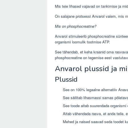
Mis teie lihased vajavad on tankimise ja mi
On salajane protsessi Anvarol valem, mis m
Mis on phosphocreatine?
Anvarol stimuleerib phosphocreatine süntees
organismi loomulik tootmise ATP.
See tähendab, et keha kraanid oma rasvavar
phosphocreatine on tegemise eest vastutavad,
Anvarol plussid ja m
Plussid
See on 100% legaalne alternatiiv Anav
See säilitab lihasmassi samas põletav
See toode aitab suurendada organismi e
Aitab vähendada rasva, et anda teile, e
Mehed ja naised saavad seda toodet k