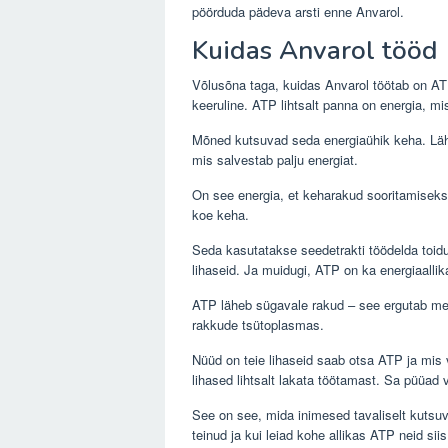
pöörduda pädeva arsti enne Anvarol.
Kuidas Anvarol tööd
Võlusõna taga, kuidas Anvarol töötab on ATP
keeruline. ATP lihtsalt panna on energia, m
Mõned kutsuvad seda energiaühik keha. Lä
mis salvestab palju energiat.
On see energia, et keharakud sooritamiseks k
koe keha.
Seda kasutatakse seedetrakti töödelda toid
lihaseid. Ja muidugi, ATP on ka energiaallik
ATP läheb sügavale rakud – see ergutab me
rakkude tsütoplasmas.
Nüüd on teie lihaseid saab otsa ATP ja mis võ
lihased lihtsalt lakata töötamast. Sa püüad v
See on see, mida inimesed tavaliselt kutsuv
teinud ja kui leiad kohe allikas ATP neid sii