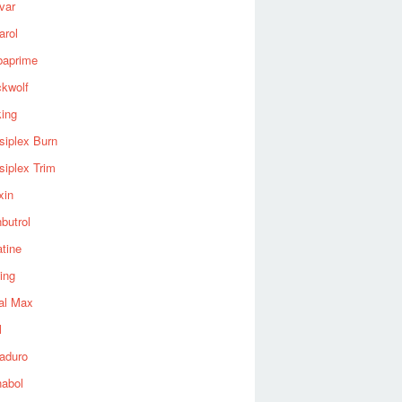
var
arol
baprime
ckwolf
king
siplex Burn
siplex Trim
xin
butrol
tine
ing
al Max
l
aduro
nabol