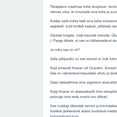
Tänapäeva maailmas keha skulptuuri, tervis j
olemas viise, et innustada oma keha ja su
Kuidas selle kohta teeb oma keha süsteemid
aeglaselt, kuid kindlalt kaalust, põletada ras
Otsetee kõigele, mida kasutab steroide. Üks
). Pange tähele, et see on kättesaadaval ainu
Ja miks see on nii?
Selle põhjuseks on see steroid on hulk kõrval
Kuid erinevalt Anavar või Oxandrin, Anvarol
See on valmistatud kasutades ohutu ja loodu
Saad ülelaadimine oma organismi ainevahetu
Kuigi Anavar on ebaseaduslik ilma retseptita 
proovige osta seda musta turu allikad.
See muidugi tähendab tervise ja kriminaalas
hoolikat järelevalvet alates koolitatud medit
kriminaalvastutuse.