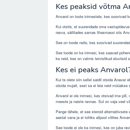
Kes peaksid võtma A
Anvarol on toote inimestele, kes soovivad ko
Kui otsite, et suurendada oma vastupidavust j
rasva, säilitades samas lihasmassi siis Anva
See on toode neile, kes soovivad suurendad
See toode on ka inimesi, kes saavad pühendu
ka neid, kes on valmis tervislikud eluviisid
Kes ei peaks Anvarol
Kui te olete siin sellel saidil otsida Anavar
otsida mujalt, sest sa ei leia neid müüakse s
Anvarol ei ole inimesi, kes otsivad ime pil
meeste ja naiste rannas. Sul on vaja veel väl
Pange tähele, et see steroid alternatiivsete
aastat vana ja ei tohiks allpool võttes Anvar
See toode ei ole ka inimesi, kes on juba rav