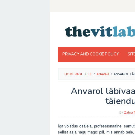
Skip
to
content
PRIVACY AND COOKIE POLICY
SIT
HOMEPAGE
/
ET
/
ANAVAR
/
ANVAROL LÄB
Anvarol läbiva
täiend
By
Zahra 
Iga võistlus osaleja, professionaalne, samuti
sellist asja nagu magic pill, mis annab teile,