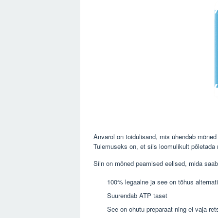
Anvarol on toidulisand, mis ühendab mõned
Tulemuseks on, et siis loomulikult põletada 
Siin on mõned peamised eelised, mida saab
100% legaalne ja see on tõhus alternat
Suurendab ATP taset
See on ohutu preparaat ning ei vaja ret