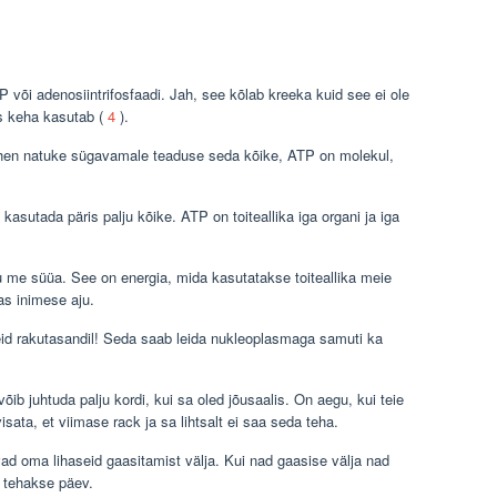
 või adenosiintrifosfaadi. Jah, see kõlab kreeka kuid see ei ole
is keha kasutab (
4
).
hen natuke sügavamale teaduse seda kõike, ATP on molekul,
asutada päris palju kõike. ATP on toiteallika iga organi ja iga
u me süüa. See on energia, mida kasutatakse toiteallika meie
as inimese aju.
id rakutasandil! Seda saab leida nukleoplasmaga samuti ka
ib juhtuda palju kordi, kui sa oled jõusaalis. On aegu, kui teie
isata, et viimase rack ja sa lihtsalt ei saa seda teha.
ad oma lihaseid gaasitamist välja. Kui nad gaasise välja nad
s tehakse päev.