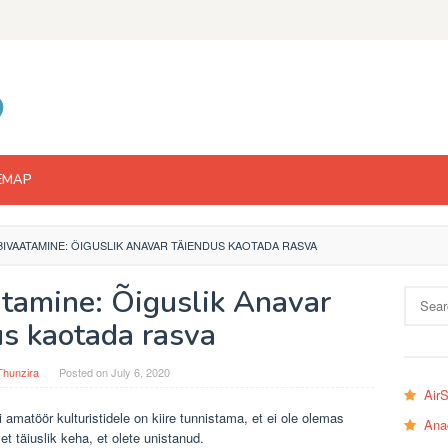
EMAP
IVAATAMINE: ÕIGUSLIK ANAVAR TÄIENDUS KAOTADA RASVA
atamine: Õiguslik Anavar
Search
for:
us kaotada rasva
Thunzira
Posted on
July 6, 2020
Air
 amatöör kulturistidele on kiire tunnistama, et ei ole olemas
Ana
 et täiuslik keha, et olete unistanud.