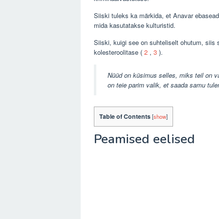
Siiski tuleks ka märkida, et Anavar ebaseadu
mida kasutatakse kulturistid.
Siiski, kuigi see on suhteliselt ohutum, si
kolesteroolitase (
2
,
3
).
Nüüd on küsimus selles, miks teil on va
on teie parim valik, et saada samu tule
Table of Contents
[
show
]
Peamised eelised