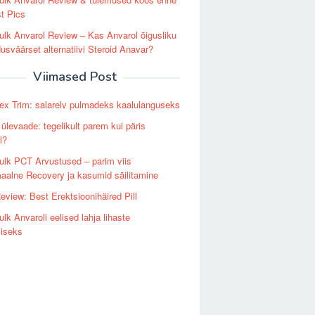
st Pics
lk Anvarol Review – Kas Anvarol õigusliku
dusväärset alternatiivi Steroid Anavar?
Viimased Post
ex Trim: salarelv pulmadeks kaalulanguseks
 ülevaade: tegelikult parem kui päris
l?
lk PCT Arvustused – parim viis
alne Recovery ja kasumid säilitamine
Review: Best Erektsioonihäired Pill
lk Anvaroli eelised lahja lihaste
miseks