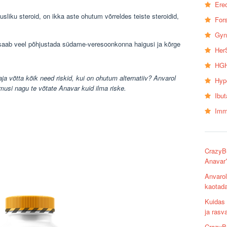
Erec
sliku steroid, on ikka aste ohutum võrreldes teiste steroidid,
Fors
Gyn
is saab veel põhjustada südame-veresoonkonna haigusi ja kõrge
Her
HGH
ja võtta kõik need riskid, kui on ohutum alternatiiv? Anvarol
Hyp
musi nagu te võtate Anavar kuid ilma riske.
Ibu
Imm
CrazyB
Anavar
Anvarol
kaotad
Kuidas 
ja rasv
CrazyB