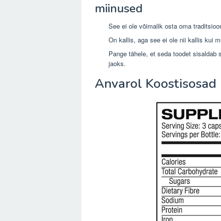
miinused
See ei ole võimalik osta oma traditsioon
On kallis, aga see ei ole nii kallis kui m
Pange tähele, et seda toodet sisaldab soj
jaoks.
Anvarol Koostisosad