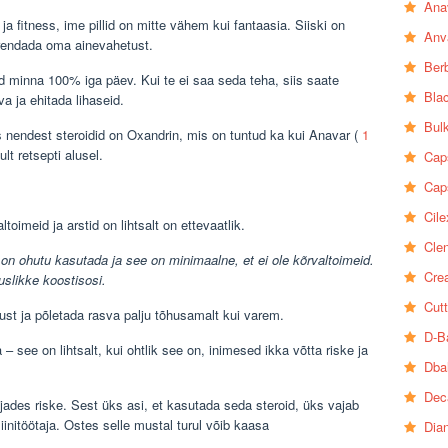
Ana
a fitness, ime pillid on mitte vähem kui fantaasia. Siiski on
Anv
urendada oma ainevahetust.
Ber
 minna 100% iga päev. Kui te ei saa seda teha, siis saate
Bla
va ja ehitada lihaseid.
Bul
 nendest steroidid on Oxandrin, mis on tuntud ka kui Anavar (
1
lt retsepti alusel.
Cap
Cap
Cile
toimeid ja arstid on lihtsalt on ettevaatlik.
Clen
 on ohutu kasutada ja see on minimaalne, et ei ole kõrvaltoimeid.
Crea
slikke koostisosi.
Cutt
st ja põletada rasva palju tõhusamalt kui varem.
D-B
– see on lihtsalt, kui ohtlik see on, inimesed ikka võtta riske ja
Dba
Dec
jades riske. Sest üks asi, et kasutada seda steroid, üks vajab
siinitöötaja. Ostes selle mustal turul võib kaasa
Dia