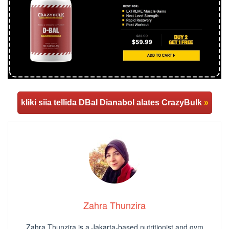
kliki siia tellida DBaI Dianabol alates CrazyBulk
»
Zahra Thunzira
Zahra Thunzira is a Jakarta-based nutritionist and gym