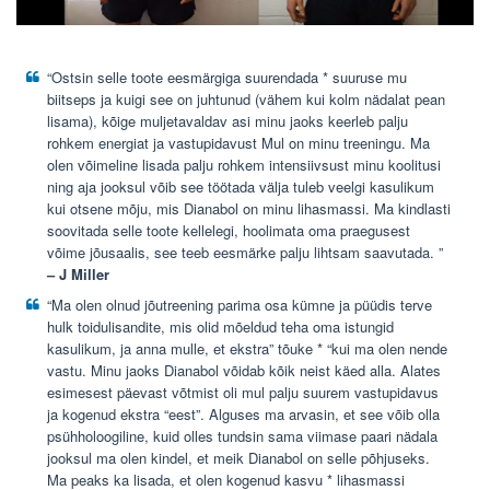
“Ostsin selle toote eesmärgiga suurendada * suuruse mu
biitseps ja kuigi see on juhtunud (vähem kui kolm nädalat pean
lisama), kõige muljetavaldav asi minu jaoks keerleb palju
rohkem energiat ja vastupidavust Mul on minu treeningu. Ma
olen võimeline lisada palju rohkem intensiivsust minu koolitusi
ning aja jooksul võib see töötada välja tuleb veelgi kasulikum
kui otsene mõju, mis Dianabol on minu lihasmassi. Ma kindlasti
soovitada selle toote kellelegi, hoolimata oma praegusest
võime jõusaalis, see teeb eesmärke palju lihtsam saavutada. ”
– J Miller
“Ma olen olnud jõutreening parima osa kümne ja püüdis terve
hulk toidulisandite, mis olid mõeldud teha oma istungid
kasulikum, ja anna mulle, et ekstra” tõuke * “kui ma olen nende
vastu. Minu jaoks Dianabol võidab kõik neist käed alla. Alates
esimesest päevast võtmist oli mul palju suurem vastupidavus
ja kogenud ekstra “eest”. Alguses ma arvasin, et see võib olla
psühholoogiline, kuid olles tundsin sama viimase paari nädala
jooksul ma olen kindel, et meik Dianabol on selle põhjuseks.
Ma peaks ka lisada, et olen kogenud kasvu * lihasmassi