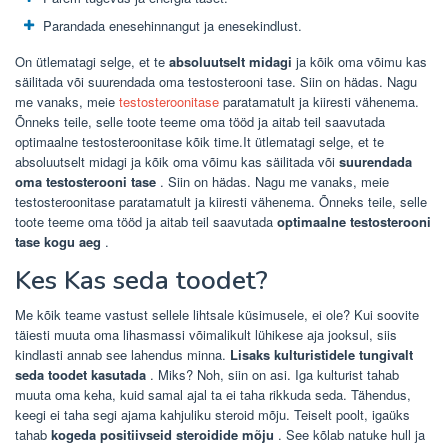
Parandada enesehinnangut ja enesekindlust.
On ütlematagi selge, et te
absoluutselt midagi
ja kõik oma võimu kas
säilitada või suurendada oma testosterooni tase. Siin on hädas. Nagu
me vanaks, meie
testosteroonitase
paratamatult ja kiiresti vähenema.
Õnneks teile, selle toote teeme oma tööd ja aitab teil saavutada
optimaalne testosteroonitase kõik time.It ütlematagi selge, et te
absoluutselt midagi ja kõik oma võimu kas säilitada või
suurendada
oma testosterooni tase
. Siin on hädas. Nagu me vanaks, meie
testosteroonitase paratamatult ja kiiresti vähenema. Õnneks teile, selle
toote teeme oma tööd ja aitab teil saavutada
optimaalne testosterooni
tase kogu aeg
.
Kes Kas seda toodet?
Me kõik teame vastust sellele lihtsale küsimusele, ei ole? Kui soovite
täiesti muuta oma lihasmassi võimalikult lühikese aja jooksul, siis
kindlasti annab see lahendus minna.
Lisaks kulturistidele tungivalt
seda toodet kasutada
. Miks? Noh, siin on asi. Iga kulturist tahab
muuta oma keha, kuid samal ajal ta ei taha rikkuda seda. Tähendus,
keegi ei taha segi ajama kahjuliku steroid mõju. Teiselt poolt, igaüks
tahab
kogeda positiivseid steroidide mõju
. See kõlab natuke hull ja