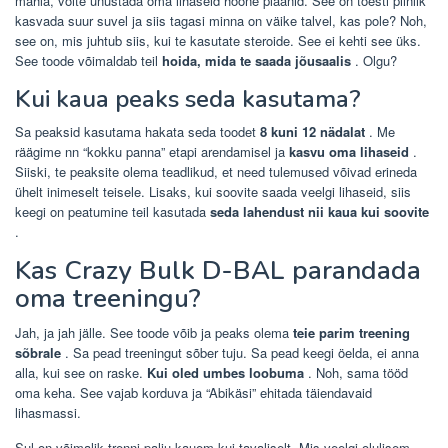
mahla, võite unustada oma lihaseid hoone plaanid. See on tõesti piinlik
kasvada suur suvel ja siis tagasi minna on väike talvel, kas pole? Noh,
see on, mis juhtub siis, kui te kasutate steroide. See ei kehti see üks.
See toode võimaldab teil
hoida, mida te saada jõusaalis
. Olgu?
Kui kaua peaks seda kasutama?
Sa peaksid kasutama hakata seda toodet
8 kuni 12 nädalat
. Me
räägime nn “kokku panna” etapi arendamisel ja
kasvu oma lihaseid
.
Siiski, te peaksite olema teadlikud, et need tulemused võivad erineda
ühelt inimeselt teisele. Lisaks, kui soovite saada veelgi lihaseid, siis
keegi on peatumine teil kasutada
seda lahendust nii kaua kui soovite
.
Kas Crazy Bulk D-BAL parandada
oma treeningu?
Jah, ja jah jälle. See toode võib ja peaks olema
teie parim treening
sõbrale
. Sa pead treeningut sõber tuju. Sa pead keegi öelda, ei anna
alla, kui see on raske.
Kui oled umbes loobuma
. Noh, sama tööd
oma keha. See vajab korduva ja “Abikäsi” ehitada täiendavaid
lihasmassi.
Sul on võimalik trenni palju kauem kui tavaliselt. Mis veelgi olulisem,