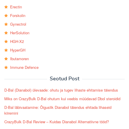
Erectin
Forskolin
Gynectrol
HerSolution
HGH-X2
HyperGH
Ibutamoren
Immune Defence
Seotud Post
D-Bal (Dianabol) ülevaade: ohutu ja tugev lihaste ehitamise täiendus
Miks on CrazyBulk D-Bal ohutum kui veebis müüdavad Dbol steroidid
D-Bal läbivaatamine: Õiguslik Dianabol täiendus ehitada lihaseid
kiiremini
CrazyBulk D-Bal Review – Kuidas Dianabol Alternatiivne tööd?