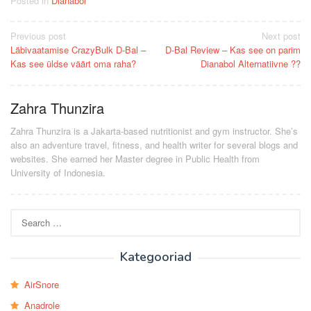
Posted in
Dianabol
Post
Previous post
Next post
Läbivaatamise CrazyBulk D-Bal –
D-Bal Review – Kas see on parim
navigation
Kas see üldse väärt oma raha?
Dianabol Alternatiivne ??
Zahra Thunzira
Zahra Thunzira is a Jakarta-based nutritionist and gym instructor. She’s
also an adventure travel, fitness, and health writer for several blogs and
websites. She earned her Master degree in Public Health from
University of Indonesia.
Search
for:
Kategooriad
AirSnore
Anadrole