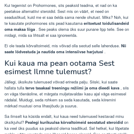
Kui tegemist on Prohormones, siis peaksid teadma, et nad on ka
peetakse alternatiivi steroidid. Sest mis on väärt, et need on
seaduslikud, kuid me ei saa öelda sama nende ohutust. Miks? Noh, kui
te kasutate prohormones siis pead kasutama
eritoetust toidulisandeid
oma maksa liiga
. See peaks olema üks suur punane lipp teile. See on
midagi, mida sa lihtsalt ei saa ignoreerida.
Ei ole teada kõrvaltoimeid, mis võivad olla seotud selle lahenduse.
Nii
saate lõdvestuda ja nautida oma intensiivse harjutusi
.
Kui kaua ma pean ootama Sest
esimest Ilmne tulemust?
Jällegi, üksikute tulemused võivad erineda palju. Siiski, kui saate
hallata tulla
terve tasakaal treeningu režiimi ja oma dieedi kava
, siis
on väga tõenäoline, et märgata muljetavaldav kasu ajal väga esimesel
nädalal. Muidugi, seda rohkem sa seda kasutada, seda kiiremini
märkad muutusi oma lihasjõudu ja suurus.
Sa ilmselt ka küsida endalt, kui kaua need tulemused kestavad minu
üksikjuhul?
Pealegi kurikuulsa kõrvaltoimeid seostatud steroidid
on
ka veel üks puudus sa peaksid olema teadlikud. Sel hetkel, kui lõpetate