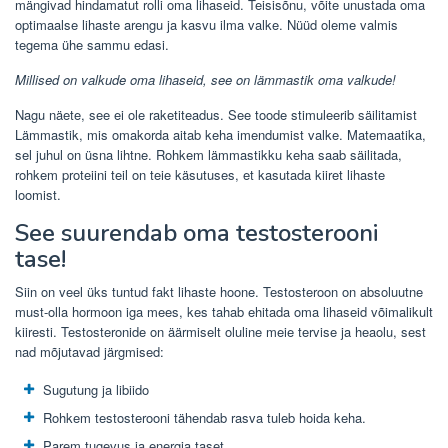
mängivad hindamatut rolli oma lihaseid. Teisisõnu, võite unustada oma
optimaalse lihaste arengu ja kasvu ilma valke. Nüüd oleme valmis
tegema ühe sammu edasi.
Millised on valkude oma lihaseid, see on lämmastik oma valkude!
Nagu näete, see ei ole raketiteadus. See toode stimuleerib säilitamist
Lämmastik, mis omakorda aitab keha imendumist valke. Matemaatika,
sel juhul on üsna lihtne. Rohkem lämmastikku keha saab säilitada,
rohkem proteiini teil on teie käsutuses, et kasutada kiiret lihaste
loomist.
See suurendab oma testosterooni
tase!
Siin on veel üks tuntud fakt lihaste hoone. Testosteroon on absoluutne
must-olla hormoon iga mees, kes tahab ehitada oma lihaseid võimalikult
kiiresti. Testosteronide on äärmiselt oluline meie tervise ja heaolu, sest
nad mõjutavad järgmised:
Sugutung ja libiido
Rohkem testosterooni tähendab rasva tuleb hoida keha.
Parem tugevus ja energia taset.