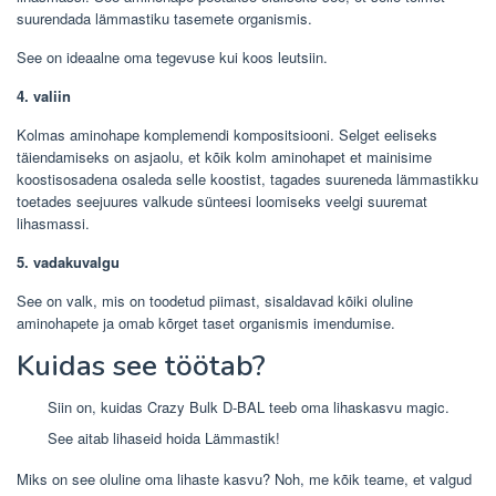
suurendada lämmastiku tasemete organismis.
See on ideaalne oma tegevuse kui koos leutsiin.
4. valiin
Kolmas aminohape komplemendi kompositsiooni. Selget eeliseks
täiendamiseks on asjaolu, et kõik kolm aminohapet et mainisime
koostisosadena osaleda selle koostist, tagades suureneda lämmastikku
toetades seejuures valkude sünteesi loomiseks veelgi suuremat
lihasmassi.
5. vadakuvalgu
See on valk, mis on toodetud piimast, sisaldavad kõiki oluline
aminohapete ja omab kõrget taset organismis imendumise.
Kuidas see töötab?
Siin on, kuidas Crazy Bulk D-BAL teeb oma lihaskasvu magic.
See aitab lihaseid hoida Lämmastik!
Miks on see oluline oma lihaste kasvu? Noh, me kõik teame, et valgud