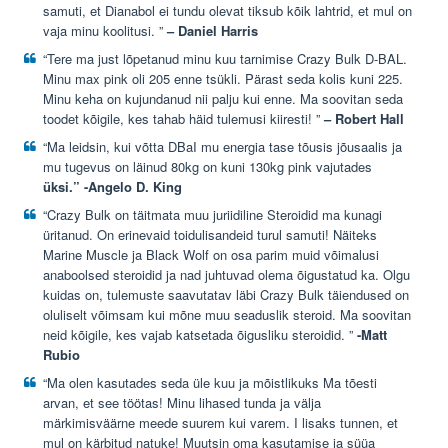
samuti, et Dianabol ei tundu olevat tiksub kõik lahtrid, et mul on
vaja minu koolitusi. ”
– Daniel Harris
“Tere ma just lõpetanud minu kuu tarnimise Crazy Bulk D-BAL.
Minu max pink oli 205 enne tsükli. Pärast seda kolis kuni 225.
Minu keha on kujundanud nii palju kui enne. Ma soovitan seda
toodet kõigile, kes tahab häid tulemusi kiiresti! ”
– Robert Hall
“Ma leidsin, kui võtta DBaI mu energia tase tõusis jõusaalis ja
mu tugevus on läinud 80kg on kuni 130kg pink vajutades
üksi.” -Angelo D. King
“Crazy Bulk on täitmata muu juriidiline Steroidid ma kunagi
üritanud. On erinevaid toidulisandeid turul samuti! Näiteks
Marine Muscle ja Black Wolf on osa parim muid võimalusi
anaboolsed steroidid ja nad juhtuvad olema õigustatud ka. Olgu
kuidas on, tulemuste saavutatav läbi Crazy Bulk täiendused on
oluliselt võimsam kui mõne muu seaduslik steroid. Ma soovitan
neid kõigile, kes vajab katsetada õigusliku steroidid. ”
-Matt
Rubio
“Ma olen kasutades seda üle kuu ja mõistlikuks Ma tõesti
arvan, et see töötas! Minu lihased tunda ja välja
märkimisväärne meede suurem kui varem. I lisaks tunnen, et
mul on kärbitud natuke! Muutsin oma kasutamise ja süüa