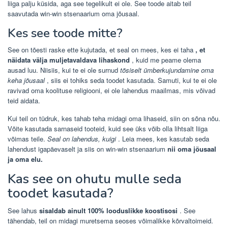
liiga palju küsida, aga see tegelikult ei ole. See toode aitab teil
saavutada win-win stsenaarium oma jõusaal.
Kes see toode mitte?
See on tõesti raske ette kujutada, et seal on mees, kes ei taha
, et
näidata välja muljetavaldava lihaskond
, kuid me peame olema
ausad luu. Niisiis, kui te ei ole surnud
tõsiselt ümberkujundamine oma
keha jõusaal
, siis ei tohiks seda toodet kasutada. Samuti, kui te ei ole
ravivad oma koolituse religiooni, ei ole lahendus maailmas, mis võivad
teid aidata.
Kui teil on tüdruk, kes tahab teha midagi oma lihaseid, siin on sõna nõu.
Võite kasutada sarnaseid tooteid, kuid see üks võib olla lihtsalt liiga
võimas teile.
Seal on lahendus, kuigi
. Leia mees, kes kasutab seda
lahendust igapäevaselt ja siis on win-win stsenaarium
nii oma jõusaal
ja oma elu.
Kas see on ohutu mulle seda
toodet kasutada?
See lahus
sisaldab ainult 100% looduslikke koostisosi
. See
tähendab, teil on midagi muretsema seoses võimalikke kõrvaltoimeid.