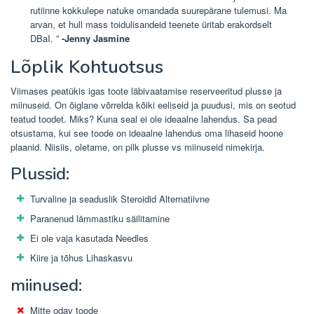
rutiinne kokkulepe natuke omandada suurepärane tulemusi. Ma
arvan, et hull mass toidulisandeid teenete üritab erakordselt
DBaI. ”
-Jenny Jasmine
Lõplik Kohtuotsus
Viimases peatükis igas toote läbivaatamise reserveeritud plusse ja
miinuseid. On õiglane võrrelda kõiki eeliseid ja puudusi, mis on seotud
teatud toodet. Miks? Kuna seal ei ole ideaalne lahendus. Sa pead
otsustama, kui see toode on ideaalne lahendus oma lihaseid hoone
plaanid. Niisiis, oletame, on pilk plusse vs miinuseid nimekirja.
Plussid:
Turvaline ja seaduslik Steroidid Alternatiivne
Paranenud lämmastiku säilitamine
Ei ole vaja kasutada Needles
Kiire ja tõhus Lihaskasvu
miinused:
Mitte odav toode