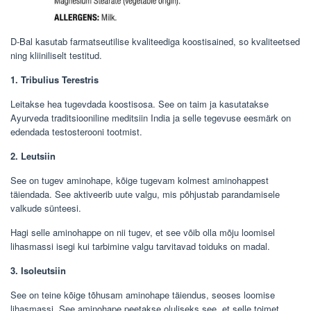
D-Bal kasutab farmatseutilise kvaliteediga koostisained, so kvaliteetsed
ning kliiniliselt testitud.
1. Tribulius Terestris
Leitakse hea tugevdada koostisosa. See on taim ja kasutatakse
Ayurveda traditsiooniline meditsiin India ja selle tegevuse eesmärk on
edendada testosterooni tootmist.
2. Leutsiin
See on tugev aminohape, kõige tugevam kolmest aminohappest
täiendada. See aktiveerib uute valgu, mis põhjustab parandamisele
valkude sünteesi.
Hagi selle aminohappe on nii tugev, et see võib olla mõju loomisel
lihasmassi isegi kui tarbimine valgu tarvitavad toiduks on madal.
3. Isoleutsiin
See on teine ​​kõige tõhusam aminohape täiendus, seoses loomise
lihasmassi. See aminohape peetakse oluliseks see, et selle toimet