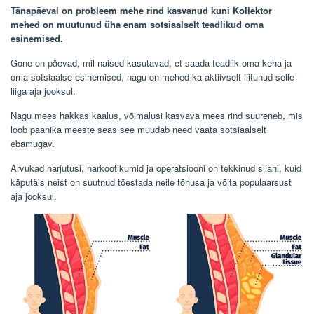
Tänapäeval on probleem mehe rind kasvanud kuni Kollektor
mehed on muutunud üha enam sotsiaalselt teadlikud oma
esinemised.
Gone on päevad, mil naised kasutavad, et saada teadlik oma keha ja
oma sotsiaalse esinemised, nagu on mehed ka aktiivselt liitunud selle
liiga aja jooksul.
Nagu mees hakkas kaalus, võimalusi kasvava mees rind suureneb, mis
loob paanika meeste seas see muudab need vaata sotsiaalselt
ebamugav.
Arvukad harjutusi, narkootikumid ja operatsiooni on tekkinud siiani, kuid
käputäis neist on suutnud tõestada neile tõhusa ja võita populaarsust
aja jooksul.