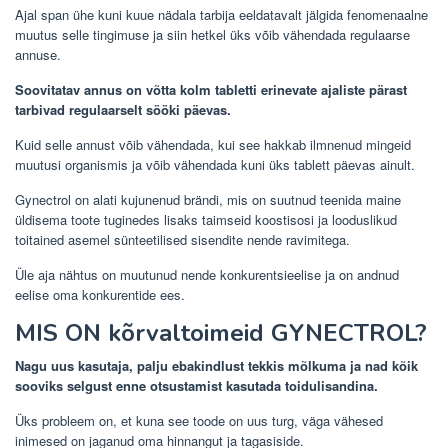
Ajal span ühe kuni kuue nädala tarbija eeldatavalt jälgida fenomenaalne
muutus selle tingimuse ja siin hetkel üks võib vähendada regulaarse
annuse.
Soovitatav annus on võtta kolm tabletti erinevate ajaliste pärast
tarbivad regulaarselt sööki päevas.
Kuid selle annust võib vähendada, kui see hakkab ilmnenud mingeid
muutusi organismis ja võib vähendada kuni üks tablett päevas ainult.
Gynectrol on alati kujunenud brändi, mis on suutnud teenida maine
üldisema toote tuginedes lisaks taimseid koostisosi ja looduslikud
toitained asemel sünteetilised sisendite nende ravimitega.
Üle aja nähtus on muutunud nende konkurentsieelise ja on andnud
eelise oma konkurentide ees.
MIS ON kõrvaltoimeid GYNECTROL?
Nagu uus kasutaja, palju ebakindlust tekkis mõlkuma ja nad kõik
sooviks selgust enne otsustamist kasutada toidulisandina.
Üks probleem on, et kuna see toode on uus turg, väga vähesed
inimesed on jaganud oma hinnangut ja tagasiside.