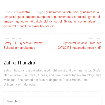
Posted in
Gynectrol
Tagged
günekomastia põhjused
,
günekomastia
ravi pillid
,
günekomastia sümptomid
,
günekomastia steroidid
,
gynectrol
amazon
,
gynectrol kõrvaltoimeid
,
gynectrol läbivaatamise kulturismi
,
gynectrol müügil
,
on gynectrol steroid
Post
Previous post
Next post
CrazyBulk Gynectrol Review –
Gynectrol Review – Kas see
navigation
Eelised ja kõrvaltoimed
GYNO Pill vabaneda mees rind?
Zahra Thunzira
Zahra Thunzira is a Jakarta-based nutritionist and gym instructor. She’s
also an adventure travel, fitness, and health writer for several blogs and
websites. She earned her Master degree in Public Health from
University of Indonesia.
Search
for: