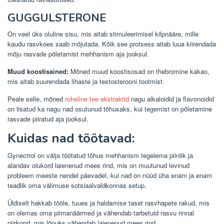
GUGGULSTERONE
On veel üks oluline sisu, mis aitab stimuleerimisel kilpnääre, mille
kaudu rasvkoes saab mõjutada. Kõik see protsess aitab luua kiirendada
mõju rasvade põletamist mehhanism aja jooksul.
Muud koostisained:
Mõned muud koostisosad on thebromine kakao,
mis aitab suurendada lihaste ja testosterooni tootmist.
Peale selle, mõned
roheline tee ekstraktid
nagu alkaloidid ja flavonoidid
on lisatud ka nagu nad osutunud tõhusaks, kui tegemist on põletamine
rasvade piiratud aja jooksul.
Kuidas nad töötavad:
Gynectrol on välja töötatud tõhus mehhanism tegelema piinlik ja
alandav olukord laienenud mees rind, mis on muutunud levinud
probleem meeste nendel päevadel, kui nad on nüüd üha enam ja enam
teadlik oma välimuse sotsiaalvaldkonnas setup.
Üldiselt hakkab tööle, tuues ja haldamise taset rasvhapete rakud, mis
on olemas oma piimanäärmed ja vähendab tarbetuid rasvu rinnal
piirkond, mis lõpuks vähendab laienenud mees rind.