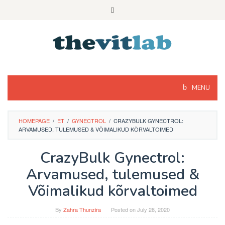
Skip
to
content
MENU
HOMEPAGE
/
ET
/
GYNECTROL
/
CRAZYBULK GYNECTROL:
ARVAMUSED, TULEMUSED & VÕIMALIKUD KÕRVALTOIMED
CrazyBulk Gynectrol:
Arvamused, tulemused &
Võimalikud kõrvaltoimed
By
Zahra Thunzira
Posted on
July 28, 2020