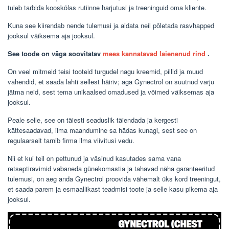
tuleb tarbida kooskõlas rutiinne harjutusi ja treeninguid oma kliente.
Kuna see kiirendab nende tulemusi ja aidata neil põletada rasvhapped
jooksul väiksema aja jooksul.
See toode on väga soovitatav
mees kannatavad laienenud rind
.
On veel mitmeid teisi tooteid turgudel nagu kreemid, pillid ja muud
vahendid, et saada lahti sellest häiriv; aga Gynectrol on suutnud varju
jätma neid, sest tema unikaalsed omadused ja võimed väiksemas aja
jooksul.
Peale selle, see on täiesti seaduslik täiendada ja kergesti
kättesaadavad, ilma maandumine sa hädas kunagi, sest see on
regulaarselt tarnib firma ilma viivitusi vedu.
Nii et kui teil on pettunud ja väsinud kasutades sama vana
retseptiravimid vabaneda günekomastia ja tahavad näha garanteeritud
tulemusi, on aeg anda Gynectrol proovida vähemalt üks kord treeningut,
et saada parem ja esmaallikast teadmisi toote ja selle kasu pikema aja
jooksul.