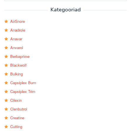
Kategooriad
AirSnore
Anadrole
Anavar
Anvarol
Berbaprime
Blackwolf
Bulking
Capsiplex Burn
Capsiplex Trim
Cilexin
Clenbutrol
Creatine
Cutting