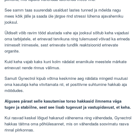
See samm taas suurendab usaldust lastes tunned ja mõelda nagu
mees kõik jälle ja saada üle järgse rind stressi lühema ajavahemiku
jooksul.
Üldiselt võib ravim tööd alustada vahe aja jooksul sõltub keha vajadusi
oma tarbijatele, et erinevad tervikuna ning tulemused võivad ka erineda
inimeselt inimesele, sest erinevate tundlik reaktsioonid erinevate
organite.
Kuid keha vajab kaks kuni kolm nädalat enamikule meestele märkate
erinevust nende rinnus välimus.
Samuti Gynectrol kipub võtma keskmine aeg näidata mingeid muutusi
oma kasutaja keha viivitamata nii, et positiivne suhtumine hakkab aja
möödudes.
Alguses pärast selle kasutamise torso hakkasid ilmnema väga
tugev ja stabiilne, sest see lisab tugevust ja vastupidavust, et keha.
Kui rasvad keskel lõigud hakanud vähenema ning vähendada, Gynectrol
hakkas täitma oma põhiülesannet, mis on vähendada soovimatu rasva
rinnal piirkonnas.