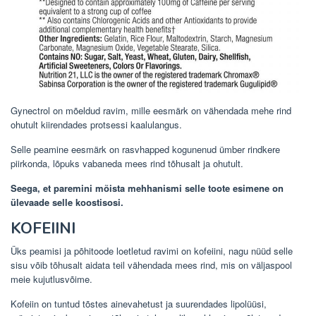
Gynectrol on mõeldud ravim, mille eesmärk on vähendada mehe rind
ohutult kiirendades protsessi kaalulangus.
Selle peamine eesmärk on rasvhapped kogunenud ümber rindkere
piirkonda, lõpuks vabaneda mees rind tõhusalt ja ohutult.
Seega, et paremini mõista mehhanismi selle toote esimene on
ülevaade selle koostisosi.
KOFEIINI
Üks peamisi ja põhitoode loetletud ravimi on kofeiini, nagu nüüd selle
sisu võib tõhusalt aidata teil vähendada mees rind, mis on väljaspool
meie kujutlusvõime.
Kofeiin on tuntud tõstes ainevahetust ja suurendades lipolüüsi,