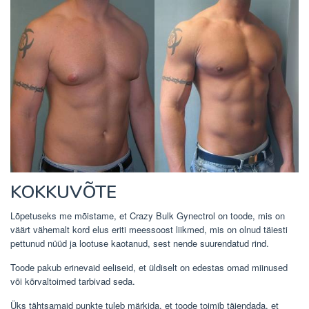
KOKKUVÕTE
Lõpetuseks me mõistame, et Crazy Bulk Gynectrol on toode, mis on
väärt vähemalt kord elus eriti meessoost liikmed, mis on olnud täiesti
pettunud nüüd ja lootuse kaotanud, sest nende suurendatud rind.
Toode pakub erinevaid eeliseid, et üldiselt on edestas omad miinused
või kõrvaltoimed tarbivad seda.
Üks tähtsamaid punkte tuleb märkida, et toode toimib täiendada, et