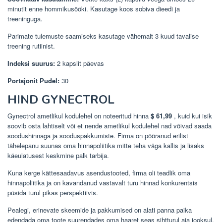
minutit enne hommikusööki. Kasutage koos sobiva dieedi ja
treeninguga.
Parimate tulemuste saamiseks kasutage vähemalt 3 kuud tavalise
treening rutiinist.
Indeksi suurus:
2 kapslit päevas
Portsjonit Pudel:
30
HIND GYNECTROL
Gynectrol ametlikul kodulehel on noteeritud hinna
$ 61,99
, kuid kui isik
soovib osta lahtiselt või et nende ametlikul kodulehel nad võivad saada
soodushinnaga ja sooduspakkumiste. Firma on pööranud erilist
tähelepanu suunas oma hinnapoliitika mitte teha väga kallis ja lisaks
käeulatusest keskmine palk tarbija.
Kuna kerge kättesaadavus asendustooted, firma oli teadlik oma
hinnapoliitika ja on kavandanud vastavalt turu hinnad konkurentsis
püsida turul pikas perspektiivis.
Pealegi, erinevate skeemide ja pakkumised on alati panna paika
edendada oma toote suurendades oma haaret seas sihtturul aja jooksul.