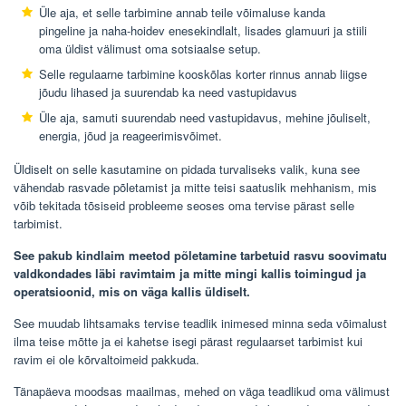
Üle aja, et selle tarbimine annab teile võimaluse kanda
pingeline ja naha-hoidev enesekindlalt, lisades glamuuri ja stiili
oma üldist välimust oma sotsiaalse setup.
Selle regulaarne tarbimine kooskõlas korter rinnus annab liigse
jõudu lihased ja suurendab ka need vastupidavus
Üle aja, samuti suurendab need vastupidavus, mehine jõuliselt,
energia, jõud ja reageerimisvõimet.
Üldiselt on selle kasutamine on pidada turvaliseks valik, kuna see
vähendab rasvade põletamist ja mitte teisi saatuslik mehhanism, mis
võib tekitada tõsiseid probleeme seoses oma tervise pärast selle
tarbimist.
See pakub kindlaim meetod põletamine tarbetuid rasvu soovimatu
valdkondades läbi ravimtaim ja mitte mingi kallis toimingud ja
operatsioonid, mis on väga kallis üldiselt.
See muudab lihtsamaks tervise teadlik inimesed minna seda võimalust
ilma teise mõtte ja ei kahetse isegi pärast regulaarset tarbimist kui
ravim ei ole kõrvaltoimeid pakkuda.
Tänapäeva moodsas maailmas, mehed on väga teadlikud oma välimust