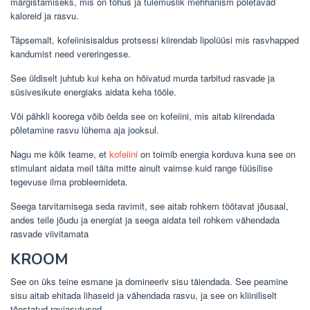
märgistamiseks, mis on tõhus ja tulemuslik mehhanism põletavad
kaloreid ja rasvu.
Täpsemalt, kofeiinisisaldus protsessi kiirendab lipolüüsi mis rasvhapped
kandumist need vereringesse.
See üldiselt juhtub kui keha on hõivatud murda tarbitud rasvade ja
süsivesikute energiaks aidata keha tööle.
Või pähkli koorega võib öelda see on kofeiini, mis aitab kiirendada
põletamine rasvu lühema aja jooksul.
Nagu me kõik teame, et
kofeiini
on toimib energia korduva kuna see on
stimulant aidata meil täita mitte ainult vaimse kuid range füüsilise
tegevuse ilma probleemideta.
Seega tarvitamisega seda ravimit, see aitab rohkem töötavat jõusaal,
andes teile jõudu ja energiat ja seega aidata teil rohkem vähendada
rasvade viivitamata
KROOM
See on üks teine ​​esmane ja domineeriv sisu täiendada. See peamine
sisu aitab ehitada lihaseid ja vähendada rasvu, ja see on kliiniliselt
tõestatud raviasutused.