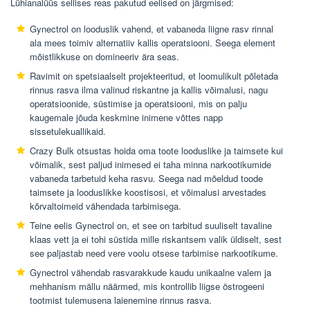
Lühianalüüs sellises reas pakutud eelised on järgmised:
Gynectrol on looduslik vahend, et vabaneda liigne rasv rinnal
ala mees toimiv alternatiiv kallis operatsiooni. Seega element
mõistlikkuse on domineeriv ära seas.
Ravimit on spetsiaalselt projekteeritud, et loomulikult põletada
rinnus rasva ilma valinud riskantne ja kallis võimalusi, nagu
operatsioonide, süstimise ja operatsiooni, mis on palju
kaugemale jõuda keskmine inimene võttes napp
sissetulekuallikaid.
Crazy Bulk otsustas hoida oma toote looduslike ja taimsete kui
võimalik, sest paljud inimesed ei taha minna narkootikumide
vabaneda tarbetuid keha rasvu. Seega nad mõeldud toode
taimsete ja looduslikke koostisosi, et võimalusi arvestades
kõrvaltoimeid vähendada tarbimisega.
Teine eelis Gynectrol on, et see on tarbitud suuliselt tavaline
klaas vett ja ei tohi süstida mille riskantsem valik üldiselt, sest
see paljastab need vere voolu otsese tarbimise narkootikume.
Gynectrol vähendab rasvarakkude kaudu unikaalne valem ja
mehhanism mällu näärmed, mis kontrollib liigse östrogeeni
tootmist tulemusena laienemine rinnus rasva.