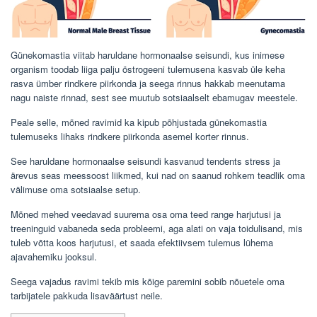
Günekomastia viitab haruldane hormonaalse seisundi, kus inimese
organism toodab liiga palju östrogeeni tulemusena kasvab üle keha
rasva ümber rindkere piirkonda ja seega rinnus hakkab meenutama
nagu naiste rinnad, sest see muutub sotsiaalselt ebamugav meestele.
Peale selle, mõned ravimid ka kipub põhjustada günekomastia
tulemuseks lihaks rindkere piirkonda asemel korter rinnus.
See haruldane hormonaalse seisundi kasvanud tendents stress ja
ärevus seas meessoost liikmed, kui nad on saanud rohkem teadlik oma
välimuse oma sotsiaalse setup.
Mõned mehed veedavad suurema osa oma teed range harjutusi ja
treeninguid vabaneda seda probleemi, aga alati on vaja toidulisand, mis
tuleb võtta koos harjutusi, et saada efektiivsem tulemus lühema
ajavahemiku jooksul.
Seega vajadus ravimi tekib mis kõige paremini sobib nõuetele oma
tarbijatele pakkuda lisaväärtust neile.