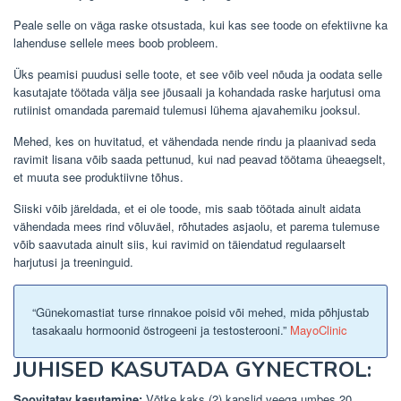
Peale selle on väga raske otsustada, kui kas see toode on efektiivne ka
lahenduse sellele mees boob probleem.
Üks peamisi puudusi selle toote, et see võib veel nõuda ja oodata selle
kasutajate töötada välja see jõusaali ja kohandada raske harjutusi oma
rutiinist omandada paremaid tulemusi lühema ajavahemiku jooksul.
Mehed, kes on huvitatud, et vähendada nende rindu ja plaanivad seda
ravimit lisana võib saada pettunud, kui nad peavad töötama üheaegselt,
et muuta see produktiivne tõhus.
Siiski võib järeldada, et ei ole toode, mis saab töötada ainult aidata
vähendada mees rind võluväel, rõhutades asjaolu, et parema tulemuse
võib saavutada ainult siis, kui ravimid on täiendatud regulaarselt
harjutusi ja treeninguid.
“Günekomastiat turse rinnakoe poisid või mehed, mida põhjustab
tasakaalu hormoonid östrogeeni ja testosterooni.”
MayoClinic
JUHISED KASUTADA GYNECTROL:
Soovitatav kasutamine:
Võtke kaks (2) kapslid veega umbes 20