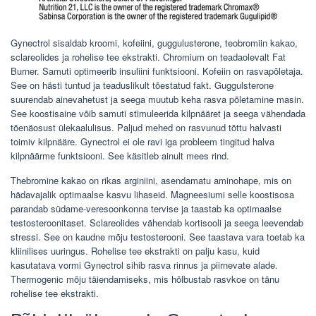
Gynectrol sisaldab kroomi, kofeiini, guggulusterone, teobromiin kakao,
sclareolides ja rohelise tee ekstrakti. Chromium on teadaolevalt Fat
Burner. Samuti optimeerib insuliini funktsiooni. Kofeiin on rasvapõletaja.
See on hästi tuntud ja teaduslikult tõestatud fakt. Guggulsterone
suurendab ainevahetust ja seega muutub keha rasva põletamine masin.
See koostisaine võib samuti stimuleerida kilpnääret ja seega vähendada
tõenäosust ülekaalulisus. Paljud mehed on rasvunud tõttu halvasti
toimiv kilpnääre. Gynectrol ei ole ravi iga probleem tingitud halva
kilpnäärme funktsiooni. See käsitleb ainult mees rind.
Thebromine kakao on rikas arginiini, asendamatu aminohape, mis on
hädavajalik optimaalse kasvu lihaseid. Magneesiumi selle koostisosa
parandab südame-veresoonkonna tervise ja taastab ka optimaalse
testosteroonitaset. Sclareolides vähendab kortisooli ja seega leevendab
stressi. See on kaudne mõju testosterooni. See taastava vara toetab ka
kliinilises uuringus. Rohelise tee ekstrakti on palju kasu, kuid
kasutatava vormi Gynectrol sihib rasva rinnus ja piirnevate alade.
Thermogenic mõju täiendamiseks, mis hõlbustab rasvkoe on tänu
rohelise tee ekstrakti.