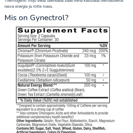
Thermogenic mõju seda täiendada saab keha kasutada olemasolevat
rasva energia ja mitte mass.
Mis on Gynectrol?