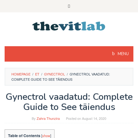
Skip
to
content
MENU
HOMEPAGE
/
ET
/
GYNECTROL
/
GYNECTROL VAADATUD:
COMPLETE GUIDE TO SEE TÄIENDUS
Gynectrol vaadatud: Complete
Guide to See täiendus
By
Zahra Thunzira
Posted on
August 14, 2020
Table of Contents
[
show
]