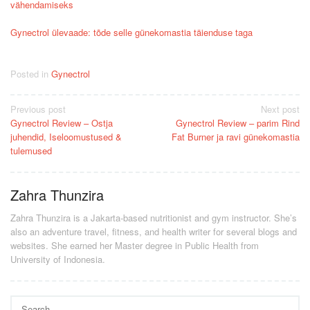
vähendamiseks
Gynectrol ülevaade: tõde selle günekomastia täienduse taga
Posted in
Gynectrol
Post
Previous post
Next post
Gynectrol Review – Ostja
Gynectrol Review – parim Rind
navigation
juhendid, Iseloomustused &
Fat Burner ja ravi günekomastia
tulemused
Zahra Thunzira
Zahra Thunzira is a Jakarta-based nutritionist and gym instructor. She’s
also an adventure travel, fitness, and health writer for several blogs and
websites. She earned her Master degree in Public Health from
University of Indonesia.
Search