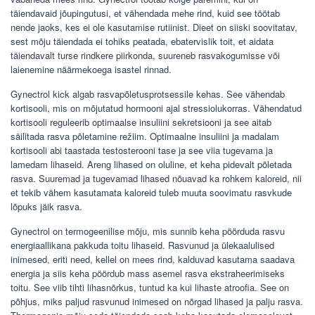
täiendavaid jõupingutusi, et vähendada mehe rind, kuid see töötab
nende jaoks, kes ei ole kasutamise rutiinist. Dieet on siiski soovitatav,
sest mõju täiendada ei tohiks peatada, ebatervislik toit, et aidata
täiendavalt turse rindkere piirkonda, suureneb rasvakogumisse või
laienemine näärmekoega isastel rinnad.
Gynectrol kick algab rasvapõletusprotsessile kehas. See vähendab
kortisooli, mis on mõjutatud hormooni ajal stressiolukorras. Vähendatud
kortisooli reguleerib optimaalse insuliini sekretsiooni ja see aitab
säilitada rasva põletamine režiim. Optimaalne insuliini ja madalam
kortisooli abi taastada testosterooni tase ja see viia tugevama ja
lamedam lihaseid. Areng lihased on oluline, et keha pidevalt põletada
rasva. Suuremad ja tugevamad lihased nõuavad ka rohkem kaloreid, nii
et tekib vähem kasutamata kaloreid tuleb muuta soovimatu rasvkude
lõpuks jäik rasva.
Gynectrol on termogeenilise mõju, mis sunnib keha pöörduda rasvu
energiaallikana pakkuda toitu lihaseid. Rasvunud ja ülekaalulised
inimesed, eriti need, kellel on mees rind, kalduvad kasutama saadava
energia ja siis keha pöördub mass asemel rasva ekstraheerimiseks
toitu. See viib tihti lihasnõrkus, tuntud ka kui lihaste atroofia. See on
põhjus, miks paljud rasvunud inimesed on nõrgad lihased ja palju rasva.