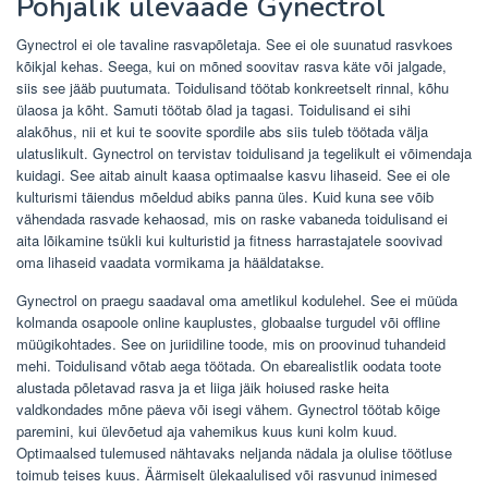
Põhjalik ülevaade Gynectrol
Gynectrol ei ole tavaline rasvapõletaja. See ei ole suunatud rasvkoes
kõikjal kehas. Seega, kui on mõned soovitav rasva käte või jalgade,
siis see jääb puutumata. Toidulisand töötab konkreetselt rinnal, kõhu
ülaosa ja kõht. Samuti töötab õlad ja tagasi. Toidulisand ei sihi
alakõhus, nii et kui te soovite spordile abs siis tuleb töötada välja
ulatuslikult. Gynectrol on tervistav toidulisand ja tegelikult ei võimendaja
kuidagi. See aitab ainult kaasa optimaalse kasvu lihaseid. See ei ole
kulturismi täiendus mõeldud abiks panna üles. Kuid kuna see võib
vähendada rasvade kehaosad, mis on raske vabaneda toidulisand ei
aita lõikamine tsükli kui kulturistid ja fitness harrastajatele soovivad
oma lihaseid vaadata vormikama ja hääldatakse.
Gynectrol on praegu saadaval oma ametlikul kodulehel. See ei müüda
kolmanda osapoole online kauplustes, globaalse turgudel või offline
müügikohtades. See on juriidiline toode, mis on proovinud tuhandeid
mehi. Toidulisand võtab aega töötada. On ebarealistlik oodata toote
alustada põletavad rasva ja et liiga jäik hoiused raske heita
valdkondades mõne päeva või isegi vähem. Gynectrol töötab kõige
paremini, kui ülevõetud aja vahemikus kuus kuni kolm kuud.
Optimaalsed tulemused nähtavaks neljanda nädala ja olulise töötluse
toimub teises kuus. Äärmiselt ülekaalulised või rasvunud inimesed