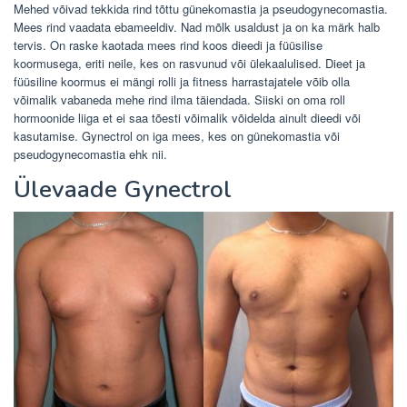
Mehed võivad tekkida rind tõttu günekomastia ja pseudogynecomastia.
Mees rind vaadata ebameeldiv. Nad mõlk usaldust ja on ka märk halb
tervis. On raske kaotada mees rind koos dieedi ja füüsilise
koormusega, eriti neile, kes on rasvunud või ülekaalulised. Dieet ja
füüsiline koormus ei mängi rolli ja fitness harrastajatele võib olla
võimalik vabaneda mehe rind ilma täiendada. Siiski on oma roll
hormoonide liiga et ei saa tõesti võimalik võidelda ainult dieedi või
kasutamise. Gynectrol on iga mees, kes on günekomastia või
pseudogynecomastia ehk nii.
Ülevaade Gynectrol