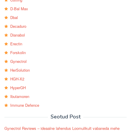
D-Bal Max
Dbal
Decaduro
Dianabol
Erectin
Forskolin
Gynectrol
HerSolution
HGH-X2
HyperGH
Ibutamoren
Immune Defence
Seotud Post
Gynectrol Reviews – ideaalne lahendus Loomulikult vabaneda mehe