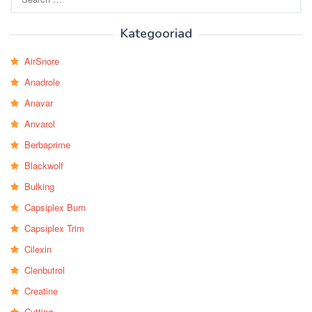
for:
Kategooriad
AirSnore
Anadrole
Anavar
Anvarol
Berbaprime
Blackwolf
Bulking
Capsiplex Burn
Capsiplex Trim
Cilexin
Clenbutrol
Creatine
Cutting