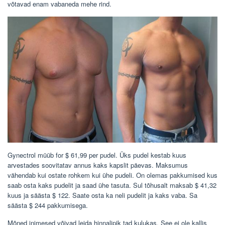
võtavad enam vabaneda mehe rind.
Gynectrol müüb for $ 61,99 per pudel. Üks pudel kestab kuus
arvestades soovitatav annus kaks kapslit päevas. Maksumus
vähendab kui ostate rohkem kui ühe pudeli. On olemas pakkumised kus
saab osta kaks pudelit ja saad ühe tasuta. Sul tõhusalt maksab $ 41,32
kuus ja säästa $ 122. Saate osta ka neli pudelit ja kaks vaba. Sa
säästa $ 244 pakkumisega.
Mõned inimesed võivad leida hinnalipik tad kulukas. See ei ole kallis