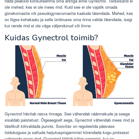
häda peaksid konsulteerima oma arstiga enne Gynectrol. Toidulisand ei
ole mehed, kes ei ole mees rind. Kuid see ei ole vajalik omada
günekomastia või pseudogynecomastia kaaluda täiendada. Mehed, kes
on liigse kehakaalu ja selle ümbruses oma rinna valida täiendada, isegi
kui nende rind ei ole väga väljendunud või ilmne.
Kuidas Gynectrol toimib?
Gynectrol hävitab rasva rinnaga. See vähendab näärmekude ja seega
sisaldab paistetust. Õigeaegselt aega, Gynectrol vähendab mees rind ja
täielikult kõrvaldada punnis. Soovitav on reguleerida päevase
toidukoguse ja sattuda harjutusprogammist kiirendada kogu protsessi
vabaneda mees rind. Gynectrol töötab kõige paremini, kui on