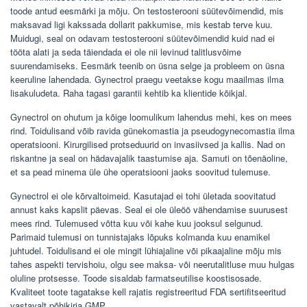
toode antud eesmärki ja mõju. On testosterooni süütevõimendid, mis
maksavad ligi kakssada dollarit pakkumise, mis kestab terve kuu.
Muidugi, seal on odavam testosterooni süütevõimendid kuid nad ei
tööta alati ja seda täiendada ei ole nii levinud talitlusvõime
suurendamiseks. Eesmärk teenib on üsna selge ja probleem on üsna
keeruline lahendada. Gynectrol praegu veetakse kogu maailmas ilma
lisakuludeta. Raha tagasi garantii kehtib ka klientide kõikjal.
Gynectrol on ohutum ja kõige loomulikum lahendus mehi, kes on mees
rind. Toidulisand võib ravida günekomastia ja pseudogynecomastia ilma
operatsiooni. Kirurgilised protseduurid on invasiivsed ja kallis. Nad on
riskantne ja seal on hädavajalik taastumise aja. Samuti on tõenäoline,
et sa pead minema üle ühe operatsiooni jaoks soovitud tulemuse.
Gynectrol ei ole kõrvaltoimeid. Kasutajad ei tohi ületada soovitatud
annust kaks kapslit päevas. Seal ei ole üleöö vähendamise suurusest
mees rind. Tulemused võtta kuu või kahe kuu jooksul selgunud.
Parimaid tulemusi on tunnistajaks lõpuks kolmanda kuu enamikel
juhtudel. Toidulisand ei ole mingit lühiajaline või pikaajaline mõju mis
tahes aspekti tervishoiu, olgu see maksa- või neerutalitluse muu hulgas
oluline protsesse. Toode sisaldab farmatseutilise koostisosade.
Kvaliteet toote tagatakse kell rajatis registreeritud FDA sertifitseeritud
vastavalt põhikirja GMP.