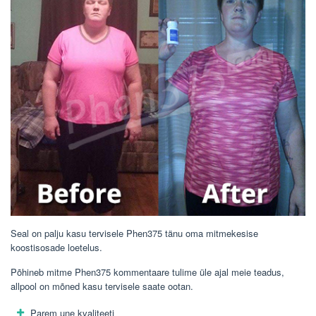
Seal on palju kasu tervisele Phen375 tänu oma mitmekesise
koostisosade loetelus.
Põhineb mitme Phen375 kommentaare tulime üle ajal meie teadus,
allpool on mõned kasu tervisele saate ootan.
Parem une kvaliteeti