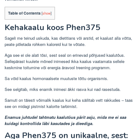
Table of Contents
[
show
]
Kehakaalu koos Phen375
Sageli me teinud uskuda, kas dietitians või arstid, et kaalust alla võtta,
peate põletada rohkem kaloreid kui te võtate.
Aga see ei ole alati tõsi, sest seal on erinevad põhjused kaalutõus.
Sellepärast kuulete mõned inimesed ikka kaalus vaatamata sellele
keskmine toitumine või energia äravool treening programm.
Sa võid kaalus hormonaalsete muutuste tõttu organismis.
See selgitab, miks enamik inimesi äkki rasva kui nad rasestuda.
Samuti on täiesti võimalik kaalus kui keha säilitab vett rakkudes – taas
see on midagi pistmist kalorite tarbimist.
Enamus juhtudel tahtmatu kaalutõus pärit asju, mida me ei saa
kuidagi kontrollida läbi kasutades ja dieediga.
Aga Phen375 on unikaalne, sest: