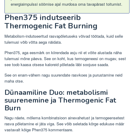
energiaimpulssi söömise ajal murdosa oma tavapärast toitumist.
Phen375 indutseerib
Thermogenic Fat Burning
Metabolism-indutseeritud rasvapõletuseks võivad töötada, kuid selle
tulemusi võib võtta aega näidata.
Phen375, aga eesmärk on kiirendada asju nii et võite alustada näha
tulemusi mõne päeva. See on koht, kus termogeneesi on mugav, sest
see toob kaasa otsese kaloreid põletada läbi soojuse saada.
See on enam-vähem nagu suurendate rasvkoes ja purustamine neid
maha otse.
Dünaamiline Duo: metabolismi
suurenemine ja Thermogenic Fat
Burn
Nagu näete, mõlema kombinatsioon ainevahetust ja termogeensetest
rasva põletamine ei jäta viga. See võib seletada kõrge edukuse määr
vastavalt kõige Phen375 kommentaare.