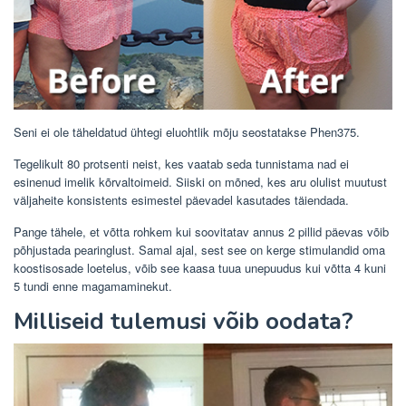
Seni ei ole täheldatud ühtegi eluohtlik mõju seostatakse Phen375.
Tegelikult 80 protsenti neist, kes vaatab seda tunnistama nad ei
esinenud imelik kõrvaltoimeid. Siiski on mõned, kes aru olulist muutust
väljaheite konsistents esimestel päevadel kasutades täiendada.
Pange tähele, et võtta rohkem kui soovitatav annus 2 pillid päevas võib
põhjustada pearinglust. Samal ajal, sest see on kerge stimulandid oma
koostisosade loetelus, võib see kaasa tuua unepuudus kui võtta 4 kuni
5 tundi enne magamaminekut.
Milliseid tulemusi võib oodata?