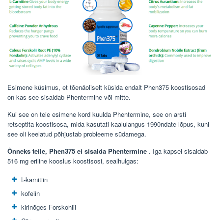
Esimene küsimus, et tõenäoliselt küsida endalt Phen375 koostisosad
on kas see sisaldab Phentermine või mitte.
Kui see on teie esimene kord kuulda Phentermine, see on arsti
retseptita koostisosa, mida kasutati kaalulangus 1990ndate lõpus, kuni
see oli keelatud põhjustab probleeme südamega.
Õnneks teile, Phen375 ei sisalda Phentermine
. Iga kapsel sisaldab
516 mg eriline kooslus koostisosi, sealhulgas:
L-karnitiin
kofeiin
kirinõges Forskohlii