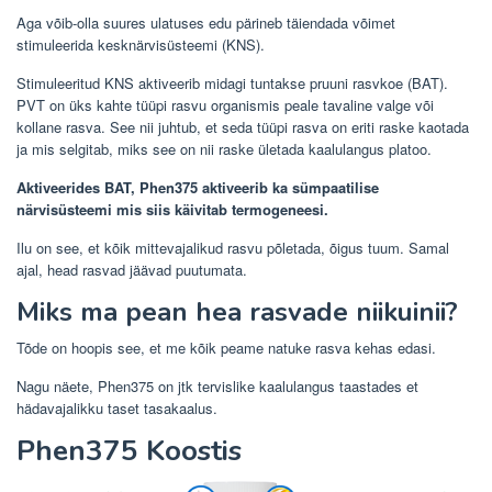
Aga võib-olla suures ulatuses edu pärineb täiendada võimet
stimuleerida kesknärvisüsteemi (KNS).
Stimuleeritud KNS aktiveerib midagi tuntakse pruuni rasvkoe (BAT).
PVT on üks kahte tüüpi rasvu organismis peale tavaline valge või
kollane rasva. See nii juhtub, et seda tüüpi rasva on eriti raske kaotada
ja mis selgitab, miks see on nii raske ületada kaalulangus platoo.
Aktiveerides BAT, Phen375 aktiveerib ka sümpaatilise
närvisüsteemi mis siis käivitab termogeneesi.
Ilu on see, et kõik mittevajalikud rasvu põletada, õigus tuum. Samal
ajal, head rasvad jäävad puutumata.
Miks ma pean hea rasvade niikuinii?
Tõde on hoopis see, et me kõik peame natuke rasva kehas edasi.
Nagu näete, Phen375 on jtk tervislike kaalulangus taastades et
hädavajalikku taset tasakaalus.
Phen375 Koostis