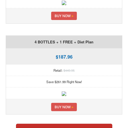
BUY NOW
»
4 BOTTLES + 1 FREE + Diet Plan
$187.96
Retail:
$449.95
Save $261.99 Right Now!
BUY NOW
»