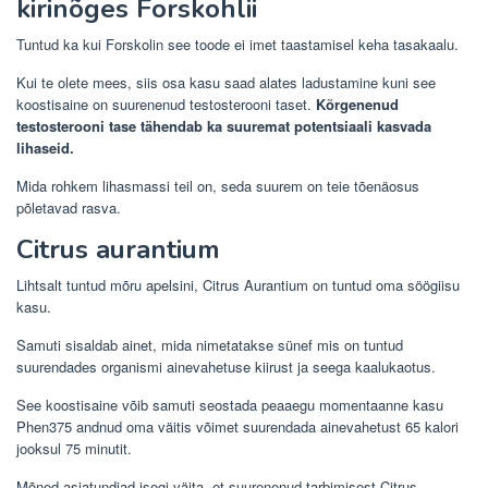
kirinõges Forskohlii
Tuntud ka kui Forskolin see toode ei imet taastamisel keha tasakaalu.
Kui te olete mees, siis osa kasu saad alates ladustamine kuni see
koostisaine on suurenenud testosterooni taset.
Kõrgenenud
testosterooni tase tähendab ka suuremat potentsiaali kasvada
lihaseid.
Mida rohkem lihasmassi teil on, seda suurem on teie tõenäosus
põletavad rasva.
Citrus aurantium
Lihtsalt tuntud mõru apelsini, Citrus Aurantium on tuntud oma söögiisu
kasu.
Samuti sisaldab ainet, mida nimetatakse sünef mis on tuntud
suurendades organismi ainevahetuse kiirust ja seega kaalukaotus.
See koostisaine võib samuti seostada peaaegu momentaanne kasu
Phen375 andnud oma väitis võimet suurendada ainevahetust 65 kalori
jooksul 75 minutit.
Mõned asjatundjad isegi väita, et suurenenud tarbimisest Citrus