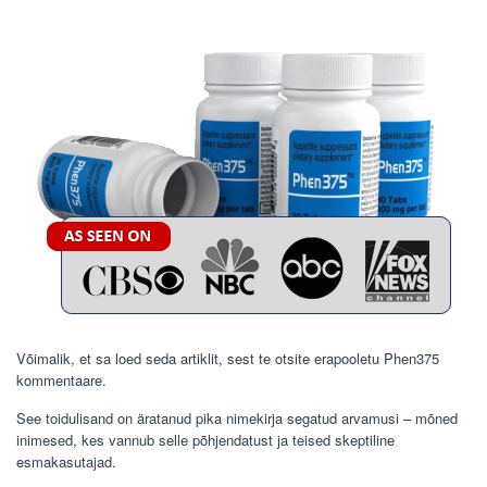
Võimalik, et sa loed seda artiklit, sest te otsite erapooletu Phen375
kommentaare.
See toidulisand on äratanud pika nimekirja segatud arvamusi – mõned
inimesed, kes vannub selle põhjendatust ja teised skeptiline
esmakasutajad.