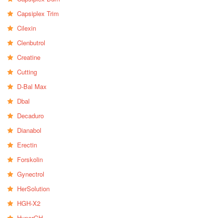
Capsiplex Trim
Cilexin
Clenbutrol
Creatine
Cutting
D-Bal Max
Dbal
Decaduro
Dianabol
Erectin
Forskolin
Gynectrol
HerSolution
HGH-X2
HyperGH