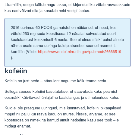
L-karnitiin, seega käitub nagu takso, et kirjandusliku võtab rasvarakkude
kus nad võivad olla ja kasutab neid veelgi jaotus.
2016 uurimus 60 PCOS-ga naistel on näidanud, et need, kes
võtsid 250 mg seda koostisosa 12 nädalat salvestatud suurt
kaalukaotust keskmiselt 6 naela. See ei olnud siiski puhul ainete
rühma osale sama uuringu kuid platseebot saanud asemel L-
karnitiin (Viide:
https://www.ncbi.nlm.nih.gov/pubmed/26666519
).
kofeiin
Kofeiin on just seda – stimulant nagu me kõik teame seda.
Sellega seoses kofeiini kasutatakse, et saavutada kaks peamist
eesmärki käivitavad lühiajaline kaalulangus ja stimuleerides keha.
Kuid ei ole praegune uuringuid, mis kinnitavad, kofeiini pikaajalised
mõjud nii palju kui rasva kadu on mures. Niisiis, arvame, et see
koostisosa on nimekirja kantud ainult hetkeline kasu see toob – ei
midagi enamat.