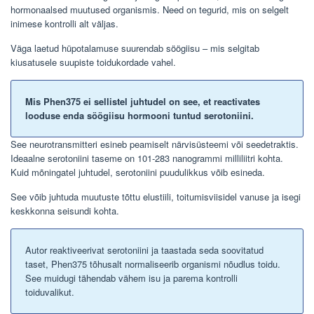
hormonaalsed muutused organismis. Need on tegurid, mis on selgelt
inimese kontrolli alt väljas.
Väga laetud hüpotalamuse suurendab söögiisu – mis selgitab
kiusatusele suupiste toidukordade vahel.
Mis Phen375 ei sellistel juhtudel on see, et reactivates
looduse enda söögiisu hormooni tuntud serotoniini.
See neurotransmitteri esineb peamiselt närvisüsteemi või seedetraktis.
Ideaalne serotoniini taseme on 101-283 nanogrammi milliliitri kohta.
Kuid mõningatel juhtudel, serotoniini puudulikkus võib esineda.
See võib juhtuda muutuste tõttu elustiili, toitumisviisidel vanuse ja isegi
keskkonna seisundi kohta.
Autor reaktiveerivat serotoniini ja taastada seda soovitatud
taset, Phen375 tõhusalt normaliseerib organismi nõudlus toidu.
See muidugi tähendab vähem isu ja parema kontrolli
toiduvalikut.