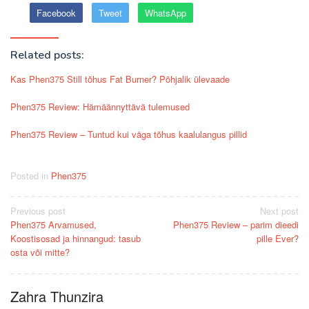
Facebook
Tweet
WhatsApp
Related posts:
Kas Phen375 Still tõhus Fat Burner? Põhjalik ülevaade
Phen375 Review: Hämäännyttävä tulemused
Phen375 Review – Tuntud kui väga tõhus kaalulangus pillid
Posted in
Phen375
Post
Previous post
Next post
Phen375 Arvamused,
Phen375 Review – parim dieedi
navigation
Koostisosad ja hinnangud: tasub
pille Ever?
osta või mitte?
Zahra Thunzira