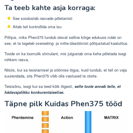
Ta teeb kahte asja korraga:
See soodustab rasvade põletamist
Aitab teil kontrollida oma isu
Põhjus, miks Phen375 tundub olevat selline kõrge edukuse määr on
see, et ta tegeleb overeating- ja mitte-ülesöömist põhjustatud kaalutõus.
Toode on ka loomulik stimulant, mis julgustab oma keha põletada isegi
rohkem rasva.
Niisiis, kui sa teostamisel ja söömise õigus, kuid tundub, et teil on vaja
suurendada, siis Phen375 võib olla vastused te otsite.
Teisisõnu, isegi kui sa teed kõik õigesti,
selle toote annab teile, et
hädavajalikku konkurentsieelise.
Täpne pilk Kuidas Phen375 tööd