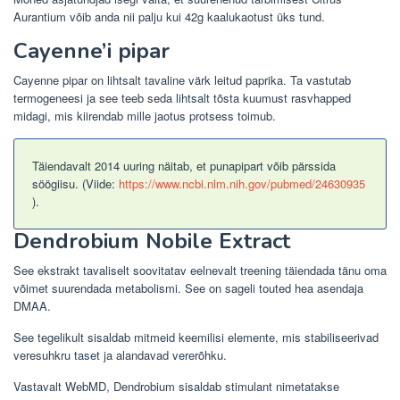
Aurantium võib anda nii palju kui 42g kaalukaotust üks tund.
Cayenne’i pipar
Cayenne pipar on lihtsalt tavaline värk leitud paprika. Ta vastutab
termogeneesi ja see teeb seda lihtsalt tõsta kuumust rasvhapped
midagi, mis kiirendab mille jaotus protsess toimub.
Täiendavalt 2014 uuring näitab, et punapipart võib pärssida
söögiisu. (Viide:
https://www.ncbi.nlm.nih.gov/pubmed/24630935
).
Dendrobium Nobile Extract
See ekstrakt tavaliselt soovitatav eelnevalt treening täiendada tänu oma
võimet suurendada metabolismi. See on sageli touted hea asendaja
DMAA.
See tegelikult sisaldab mitmeid keemilisi elemente, mis stabiliseerivad
veresuhkru taset ja alandavad vererõhku.
Vastavalt WebMD, Dendrobium sisaldab stimulant nimetatakse