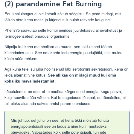
(2) parandamine Fat Burning
Edu kaalulangus ei ole lihtsalt sõltub söögiisu. Sa pead midagi, mis
lõikab otse keha mass ja kirjanduslik sulab rasvade kaugusel.
Phen375 saavutab selle kombineerides juurdekasvu ainevahetust ja
termogeensetest omadusi organismis.
Niipalju kui keha metabolism on mures, see toidulisand töötab
kiirendades asju. See omakorda loob energia puudujääki, mis muidu
küsib süüa rohkem.
Aga kuna teie isu juba hoolitsenud läbi serotoniini sekretsiooni, keha on
leida alternatiivne kütus.
See allikas on midagi muud kui oma
kohaliku rasva ladestumist
.
Lõpptulemus on see, et te nautida kõrgenenud energiat kogu päeva,
kuigi soovite süüa vähem. Kui te sagedased jõusaal, on tõenäoline, et
teil oleks alustada salvestamist parem etendused.
Mis juhtub, sel juhul on see, et keha äkki mõistab tohutu
energiapotentsiaali see on ladustamine kuni mustadeks
päevadeks. Vabastades kõik selle potentsiaali, tunnete