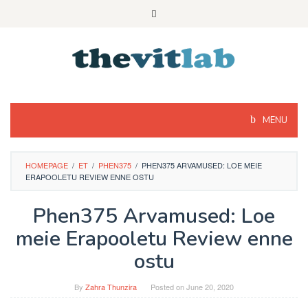
Skip
to
content
MENU
HOMEPAGE
/
ET
/
PHEN375
/
PHEN375 ARVAMUSED: LOE MEIE
ERAPOOLETU REVIEW ENNE OSTU
Phen375 Arvamused: Loe
meie Erapooletu Review enne
ostu
By
Zahra Thunzira
Posted on
June 20, 2020