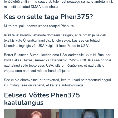
fenüületüülamiini, mis saavutab tulemusi peaaegu sarnane amfetamiini,
mis leiti keelatud DMAA kuid ohutult.
Kes on selle taga Phen375?
Mitte eriti palju teavet umbes tootjad Phen375.
Kuid taustakontroll ettevõte domeenilt selgub, et ta omab ja haldab
üksikisikute Ühendkuningriigis. Ei ole selge, kas see on tehtud
Ühendkuningriigis või USA kuigi silt loeb “Made in USA”.
Better Business Bureau loetleb oma USA aadressile 3636 N. Buckner
Blvd Dallas, Texas, Ameerika Ühendriigid 75228-5610. Kui see on tõsi
nad teinud selle toote sees USA, siis on tõenäoline, et nad valisid
varjata oma aadressi mõned head põhjused.
See ei ole ebatavaline, et ettevõtted, kes müüvad patenteeritud segud –
kui midagi; see on vahend, et kaitsta autoriõigusega.
Eelised Võttes Phen375
kaalulangus