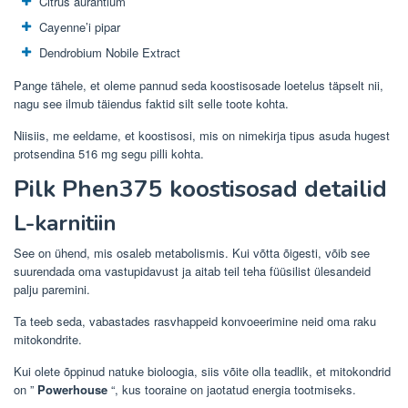
Citrus aurantium
Cayenne’i pipar
Dendrobium Nobile Extract
Pange tähele, et oleme pannud seda koostisosade loetelus täpselt nii,
nagu see ilmub täiendus faktid silt selle toote kohta.
Niisiis, me eeldame, et koostisosi, mis on nimekirja tipus asuda hugest
protsendina 516 mg segu pilli kohta.
Pilk Phen375 koostisosad detailid
L-karnitiin
See on ühend, mis osaleb metabolismis. Kui võtta õigesti, võib see
suurendada oma vastupidavust ja aitab teil teha füüsilist ülesandeid
palju paremini.
Ta teeb seda, vabastades rasvhappeid konvoeerimine neid oma raku
mitokondrite.
Kui olete õppinud natuke bioloogia, siis võite olla teadlik, et mitokondrid
on ”
Powerhouse
“, kus tooraine on jaotatud energia tootmiseks.