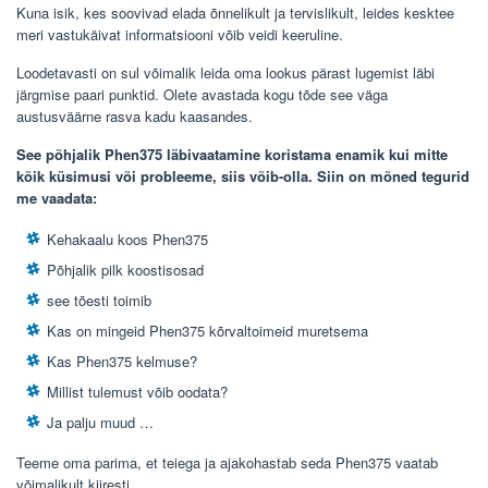
Kuna isik, kes soovivad elada õnnelikult ja tervislikult, leides kesktee
meri vastukäivat informatsiooni võib veidi keeruline.
Loodetavasti on sul võimalik leida oma lookus pärast lugemist läbi
järgmise paari punktid. Olete avastada kogu tõde see väga
austusväärne rasva kadu kaasandes.
See põhjalik Phen375 läbivaatamine koristama enamik kui mitte
kõik küsimusi või probleeme, siis võib-olla. Siin on mõned tegurid
me vaadata:
Kehakaalu koos Phen375
Põhjalik pilk koostisosad
see tõesti toimib
Kas on mingeid Phen375 kõrvaltoimeid muretsema
Kas Phen375 kelmuse?
Millist tulemust võib oodata?
Ja palju muud …
Teeme oma parima, et teiega ja ajakohastab seda Phen375 vaatab
võimalikult kiiresti.