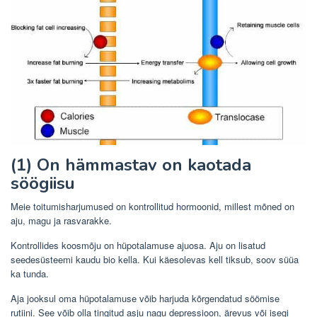
(1) On hämmastav on kaotada
söögiisu
Meie toitumisharjumused on kontrollitud hormoonid, millest mõned on
aju, magu ja rasvarakke.
Kontrollides koosmõju on hüpotalamuse ajuosa. Aju on lisatud
seedesüsteemi kaudu bio kella. Kui käesolevas kell tiksub, soov süüa
ka tunda.
Aja jooksul oma hüpotalamuse võib harjuda kõrgendatud söömise
rutiini. See võib olla tingitud asju nagu depressioon, ärevus või isegi