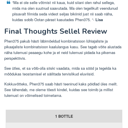
“Ma ei ole selle võtmist nii kaua, kuid siiani olen rahul sellega,
mida ma olen suutnud saavutada. Ma olen tegelikult veendunud
piisavalt filmida seda videot seljas bikiinid just nii saab näha,
kuidas sobib Ootan pärast kasutades Phen375. “-
Lisa
Final Thoughts Sellel Review
Phen375 pakub hästi läbimõeldud kombinatsioon lühiajaliste ja
pikaajaliste kombinatsioon kaalulangus kasu. See tagab võite alustada
näha tulemusi peaaegu kohe ja et neid tulemusi pidada ka pikemas
perspektiivis.
See ütles, et sa võib-olla siiski vaadata, mida sa sööd ja tegelda ka
mõõdukas teostamisel et säilitada tervislikud eluviisid.
Kokkuvõtteks, Phen375 saab hästi teeninud kaks pöidlad üles meilt.
See tähendab, me oleme tõesti kindel, kuidas see toimib ja millist
tulemust on võimelised toimetama.
1 BOTTLE