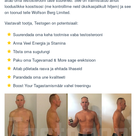
aitab oma testosterooni tase suureneb. See on valmistatud ainult
looduslikke koostisosi (me kontrollime neid üksikasjalikult hiljem) ja see
on toonud teile Wolfson Berg Limited.
Vastavalt tootja, Testogen on potentsiaali:
Suurendada oma keha tootmise vaba testosterooni
Anna Veel Energia ja Stamina
Tõsta oma sugutungi
Paku oma Tugevamad & More sage erektsioon
Aitab põletada rasva ja ehitada lihaseid
Parandada oma une kvaliteeti
Boost Your Tagastamismäär vahel treeningu