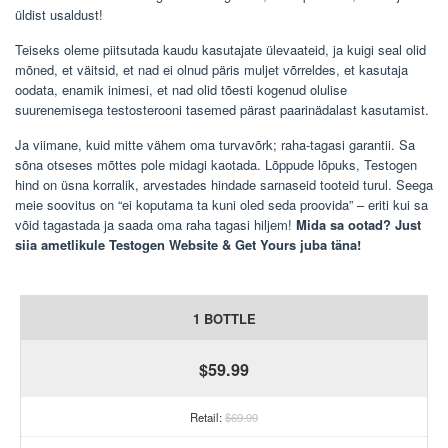
üldist usaldust!
Teiseks oleme piitsutada kaudu kasutajate ülevaateid, ja kuigi seal olid
mõned, et väitsid, et nad ei olnud päris muljet võrreldes, et kasutaja
oodata, enamik inimesi, et nad olid tõesti kogenud olulise
suurenemisega testosterooni tasemed pärast paarinädalast kasutamist.
Ja viimane, kuid mitte vähem oma turvavõrk; raha-tagasi garantii. Sa
sõna otseses mõttes pole midagi kaotada. Lõppude lõpuks, Testogen
hind on üsna korralik, arvestades hindade sarnaseid tooteid turul. Seega
meie soovitus on “ei koputama ta kuni oled seda proovida” – eriti kui sa
võid tagastada ja saada oma raha tagasi hiljem!
Mida sa ootad? Just
siia ametlikule Testogen Website & Get Yours juba täna!
1 BOTTLE
$59.99
Retail:
$69.99