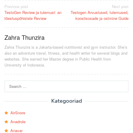
Post
Previous post
Next post
TestoGen Review ja tulemust: an
Testogen Arvustused, tulemused,
navigation
tõestuspõhistele Review
koostisosade ja ostmine Guide
Zahra Thunzira
Zahra Thunzira is a Jakarta-based nutritionist and gym instructor. She’s
also an adventure travel, fitness, and health writer for several blogs and
websites. She earned her Master degree in Public Health from
University of Indonesia.
Search
for:
Kategooriad
AirSnore
Anadrole
Anavar