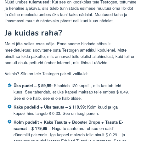
Nüüd umbes
tulemused:
Kui see on kooskõlas teie Testogen, toitumine
ja kehaline ajakava, siis tuleb tunnistada esimese muutusi oma libiidot
ja üldine meeleolu umbes üks kuni kaks nädalat. Muutused keha ja
lihasmassi muutub nähtavaks pärast neli kuni kuus nädalat.
Ja kuidas raha?
Me ei jäta selles osas välja. Enne saame hindade sõbralik
meeldetuletus; soovitame osta Testogen ametlikul kodulehel. Mitte
ainult sa leida pakette, mis annavad teile olulist allahindlust, kuid teil on
samuti ohutu petturid ümber internet, mis lihtsalt röövida.
Valmis? Siin on teie Testogen pakett valikuid:
Üks pudel – $ 59,99:
Sisaldab 120 kapslit, mis kestab teid
kuus. See tähendab, et üks kapsel maksab teile umbes $ 0,49.
See ei ole halb, see ei ole halb üldse.
Kaks pudelid + Üks tasuta – $ 119,99:
Kolm kuud ja iga
kapsel hind langeb $ 0,33. See on isegi parem.
Kolm pudelit + Kaks Tasuta + Booster Drops + Tasuta E-
raamat – $ 179,99 –
Nagu te saate aru, et see on saidi
dünamiiti pakendis. Iga kapsel maksab teile ainult $ 0,29 – ja
saad tasuta pudel Instant Edukad Tilgad ja e-raamatu. See on