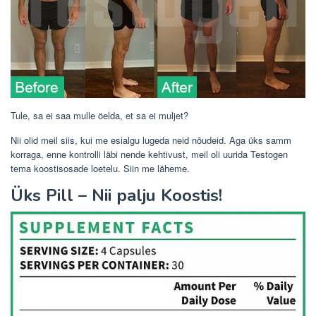
Tule, sa ei saa mulle öelda, et sa ei muljet?
Nii olid meil siis, kui me esialgu lugeda neid nõudeid. Aga üks samm
korraga, enne kontrolli läbi nende kehtivust, meil oli uurida Testogen
tema koostisosade loetelu. Siin me läheme.
Üks Pill – Nii palju Koostis!