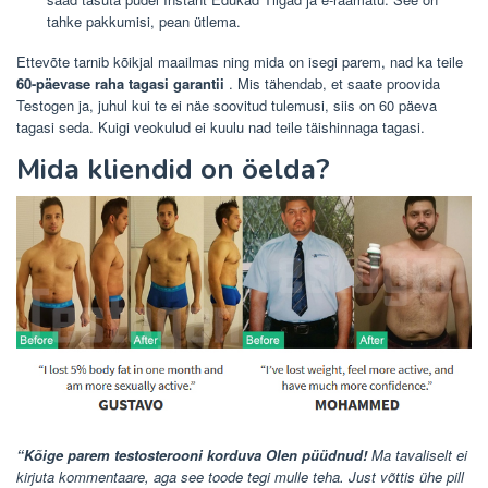
tahke pakkumisi, pean ütlema.
Ettevõte tarnib kõikjal maailmas ning mida on isegi parem, nad ka teile
60-päevase raha tagasi garantii
. Mis tähendab, et saate proovida
Testogen ja, juhul kui te ei näe soovitud tulemusi, siis on 60 päeva
tagasi seda. Kuigi veokulud ei kuulu nad teile täishinnaga tagasi.
Mida kliendid on öelda?
“Kõige parem testosterooni korduva Olen püüdnud!
Ma tavaliselt ei
kirjuta kommentaare, aga see toode tegi mulle teha. Just võttis ühe pill