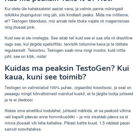
Kui olete üle kaheksateist aastat vana, ja valmis panna mõningaid
isiklikke jõupingutusi ning jah, siis kindlasti peaks. Mida me mõtleme,
et? Testogen täienduse, mis annab teile tõuke vajate nii magamistoas
ning jõusaal pink.
Kuid see ei ole imetegija. See aitab teil kuid see ei saa olla nii drastiline
nagu see, kui järgida spetsiifilisi, tervislik toitumine kava ja te töötate
regulaarselt. Teisisõnu, Testogen saab oma rongi mootor, kuid mitte
juht; see on kõik, mida!
Kuidas ma peaksin TestoGen? Kui
kaua, kuni see toimib?
Testogen on valmistatud 100% puhas, orgaanilisi koostisosi, ja seal on
peaaegu mingit kõrvaltoimeid mainitud kuskil, et te järgite tootja juhiseid
ja te ei üledoosi.
Alates oma ametlikul kodulehel, juhiseid märkida, et sa peaksid võtma
neli kapslit päevas enne hommikusööki – ja mis sisaldab päeva sa ei
minna jõusaali või teha kehalise. Pärast kahte kuud, 1,5 nädalat pausi
samuti soovitatakse.