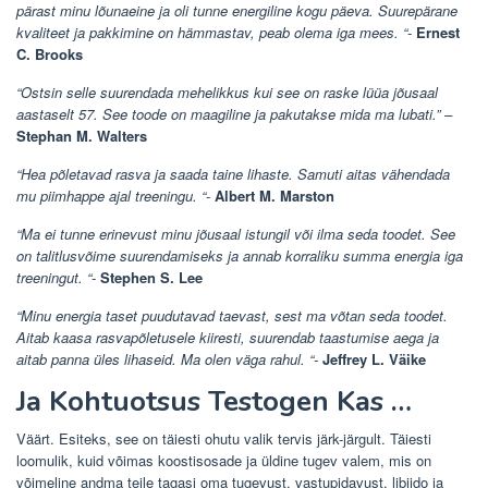
pärast minu lõunaeine ja oli tunne energiline kogu päeva. Suurepärane
kvaliteet ja pakkimine on hämmastav, peab olema iga mees. “-
Ernest
C. Brooks
“Ostsin selle suurendada mehelikkus kui see on raske lüüa jõusaal
aastaselt 57. See toode on maagiline ja pakutakse mida ma lubati.” –
Stephan M. Walters
“Hea põletavad rasva ja saada taine lihaste. Samuti aitas vähendada
mu piimhappe ajal treeningu. “-
Albert M. Marston
“Ma ei tunne erinevust minu jõusaal istungil või ilma seda toodet. See
on talitlusvõime suurendamiseks ja annab korraliku summa energia iga
treeningut. “-
Stephen S. Lee
“Minu energia taset puudutavad taevast, sest ma võtan seda toodet.
Aitab kaasa rasvapõletusele kiiresti, suurendab taastumise aega ja
aitab panna üles lihaseid. Ma olen väga rahul. “-
Jeffrey L. Väike
Ja Kohtuotsus Testogen Kas …
Väärt. Esiteks, see on täiesti ohutu valik tervis järk-järgult. Täiesti
loomulik, kuid võimas koostisosade ja üldine tugev valem, mis on
võimeline andma teile tagasi oma tugevust, vastupidavust, libiido ja