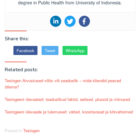
degree in Public Health from University of Indonesia.
Share this:
Facebook
Tweet
WhatsApp
Related posts:
Testogen Arvustused võlts või seaduslik – mida kliendid peavad
ütlema?
Testogeeni ülevaated: teaduslikud faktid, eelised, plussid ja miinused
Testogeeni ülevaade ja tulemused: väited, koostisosad ja kõrvaltoimed
Posted in
Testogen