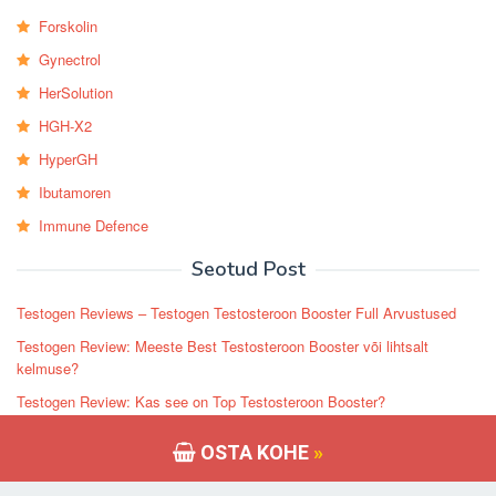
Forskolin
Gynectrol
HerSolution
HGH-X2
HyperGH
Ibutamoren
Immune Defence
Seotud Post
Testogen Reviews – Testogen Testosteroon Booster Full Arvustused
Testogen Review: Meeste Best Testosteroon Booster või lihtsalt
kelmuse?
Testogen Review: Kas see on Top Testosteroon Booster?
Testogen Arvustused – parim Testosteroon Booster? Kas see tõesti
OSTA KOHE
»
toimib?
Testogen Testosteroon Booster Review – Kas kõik eelised Õige või