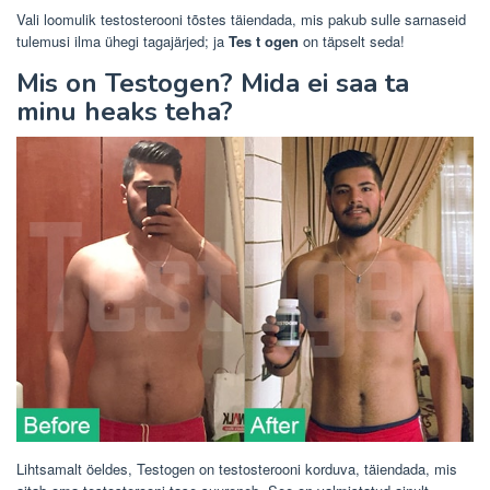
Vali loomulik testosterooni tõstes täiendada, mis pakub sulle sarnaseid
tulemusi ilma ühegi tagajärjed; ja
Tes
t
ogen
on täpselt seda!
Mis on Testogen? Mida ei saa ta
minu heaks teha?
Lihtsamalt öeldes, Testogen on testosterooni korduva, täiendada, mis