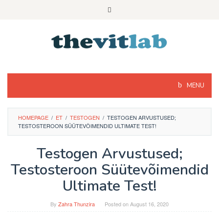
Skip
to
content
MENU
HOMEPAGE
/
ET
/
TESTOGEN
/
TESTOGEN ARVUSTUSED;
TESTOSTEROON SÜÜTEVÕIMENDID ULTIMATE TEST!
Testogen Arvustused;
Testosteroon Süütevõimendid
Ultimate Test!
By
Zahra Thunzira
Posted on
August 16, 2020