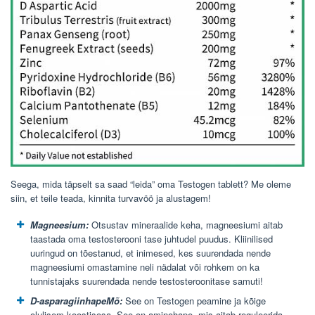
Seega, mida täpselt sa saad “leida” oma Testogen tablett? Me oleme
siin, et teile teada, kinnita turvavöö ja alustagem!
Magneesium:
Otsustav mineraalide keha, magneesiumi aitab
taastada oma testosterooni tase juhtudel puudus. Kliinilised
uuringud on tõestanud, et inimesed, kes suurendada nende
magneesiumi omastamine neli nädalat või rohkem on ka
tunnistajaks suurendada nende testosteroonitase samuti!
D-asparagiinhapeMõ:
See on Testogen peamine ja kõige
olulisem koostisosa. See on aminohape, mis aitab reguleerida