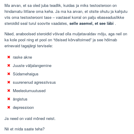
Ma arvan, et sa oled juba teadlik, kuidas ja miks testosteroon on
hindamatu liitlane oma keha. Ja ma ka arvan, et otsite ohutu ja kahjutu
viis oma testosterooni tase – vastasel korral on palju ebaseaduslikke
steroidid seal turul soovite vaadates,
selle asemel, et see läbi
.
Näed, anaboolsed steroidid võivad olla muljetavaldav mõju, aga neil on
ka kole pool ning et pool on “tõsised kõrvaltoimed” ja see hõlmab
erinevaid tagajärgi tervisele:
raske akne
Juuste väljalangemine
Südamehaigus
suurenenud agressiivsus
Meeleolumuutused
ängistus
depressioon
Ja need on vaid mõned neist.
Nii et mida saate teha?