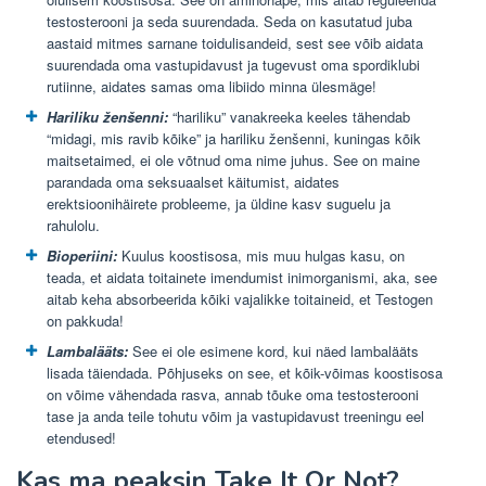
testosterooni ja seda suurendada. Seda on kasutatud juba
aastaid mitmes sarnane toidulisandeid, sest see võib aidata
suurendada oma vastupidavust ja tugevust oma spordiklubi
rutiinne, aidates samas oma libiido minna ülesmäge!
Hariliku ženšenni:
“hariliku” vanakreeka keeles tähendab
“midagi, mis ravib kõike” ja hariliku ženšenni, kuningas kõik
maitsetaimed, ei ole võtnud oma nime juhus. See on maine
parandada oma seksuaalset käitumist, aidates
erektsioonihäirete probleeme, ja üldine kasv suguelu ja
rahulolu.
Bioperiini:
Kuulus koostisosa, mis muu hulgas kasu, on
teada, et aidata toitainete imendumist inimorganismi, aka, see
aitab keha absorbeerida kõiki vajalikke toitaineid, et Testogen
on pakkuda!
Lambalääts:
See ei ole esimene kord, kui näed lambalääts
lisada täiendada. Põhjuseks on see, et kõik-võimas koostisosa
on võime vähendada rasva, annab tõuke oma testosterooni
tase ja anda teile tohutu võim ja vastupidavust treeningu eel
etendused!
Kas ma peaksin Take It Or Not?